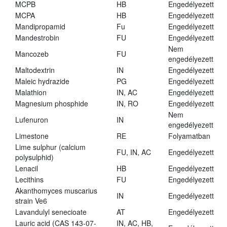
MCPB
HB
Engedélyezett
MCPA
HB
Engedélyezett
Mandipropamid
Fu
Engedélyezett
Mandestrobin
FU
Engedélyezett
Nem
Mancozeb
FU
engedélyezett
Maltodextrin
IN
Engedélyezett
Maleic hydrazide
PG
Engedélyezett
Malathion
IN, AC
Engedélyezett
Magnesium phosphide
IN, RO
Engedélyezett
Nem
Lufenuron
IN
engedélyezett
Limestone
RE
Folyamatban
Lime sulphur (calcium
FU, IN, AC
Engedélyezett
polysulphid)
Lenacil
HB
Engedélyezett
Lecithins
FU
Engedélyezett
Akanthomyces muscarius
IN
Engedélyezett
strain Ve6
Lavandulyl senecioate
AT
Engedélyezett
Lauric acid (CAS 143-07-
IN, AC, HB,