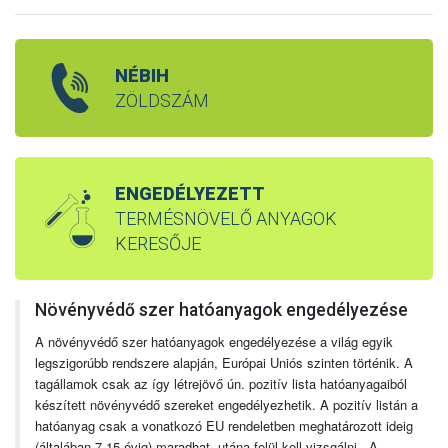
NÉBIH
ZÖLDSZÁM
ENGEDÉLYEZETT
TERMÉSNÖVELŐ ANYAGOK
KERESŐJE
Növényvédő szer hatóanyagok engedélyezése
A növényvédő szer hatóanyagok engedélyezése a világ egyik
legszigorúbb rendszere alapján, Európai Uniós szinten történik. A
tagállamok csak az így létrejövő ún. pozitív lista hatóanyagaiból
készített növényvédő szereket engedélyezhetik. A pozitív listán a
hatóanyag csak a vonatkozó EU rendeletben meghatározott ideig
(általában 7-15 évig) maradhat, utána felül kell vizsgálni. A