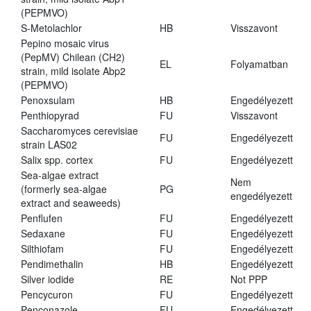
(PEPMVO)
S-Metolachlor
HB
Visszavont
Pepino mosaic virus
(PepMV) Chilean (CH2)
EL
Folyamatban
strain, mild isolate Abp2
(PEPMVO)
Penoxsulam
HB
Engedélyezett
Penthiopyrad
FU
Visszavont
Saccharomyces cerevisiae
FU
Engedélyezett
strain LAS02
Salix spp. cortex
FU
Engedélyezett
Sea-algae extract
Nem
(formerly sea-algae
PG
engedélyezett
extract and seaweeds)
Penflufen
FU
Engedélyezett
Sedaxane
FU
Engedélyezett
Silthiofam
FU
Engedélyezett
Pendimethalin
HB
Engedélyezett
Silver iodide
RE
Not PPP
Pencycuron
FU
Engedélyezett
Penconazole
FU
Engedélyezett