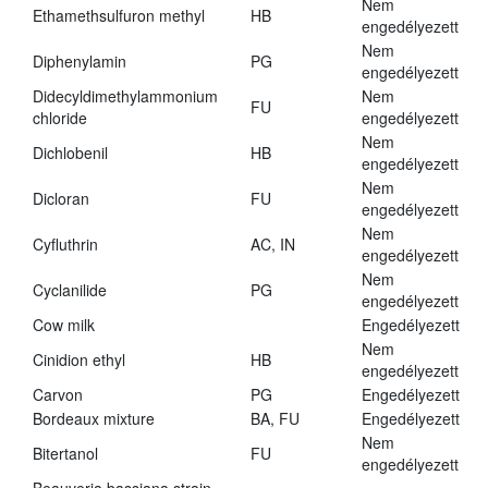
Nem
Ethamethsulfuron methyl
HB
engedélyezett
Nem
Diphenylamin
PG
engedélyezett
Didecyldimethylammonium
Nem
FU
chloride
engedélyezett
Nem
Dichlobenil
HB
engedélyezett
Nem
Dicloran
FU
engedélyezett
Nem
Cyfluthrin
AC, IN
engedélyezett
Nem
Cyclanilide
PG
engedélyezett
Cow milk
Engedélyezett
Nem
Cinidion ethyl
HB
engedélyezett
Carvon
PG
Engedélyezett
Bordeaux mixture
BA, FU
Engedélyezett
Nem
Bitertanol
FU
engedélyezett