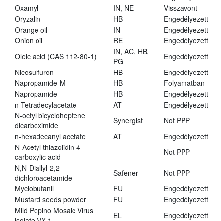
Oxamyl
IN, NE
Visszavont
Oryzalin
HB
Engedélyezett
Orange oil
IN
Engedélyezett
Onion oil
RE
Engedélyezett
IN, AC, HB,
Oleic acid (CAS 112-80-1)
Engedélyezett
PG
Nicosulfuron
HB
Engedélyezett
Napropamide-M
HB
Folyamatban
Napropamide
HB
Engedélyezett
n-Tetradecylacetate
AT
Engedélyezett
N-octyl bicycloheptene
Synergist
Not PPP
dicarboximide
n-hexadecanyl acetate
AT
Engedélyezett
N-Acetyl thiazolidin-4-
-
Not PPP
carboxylic acid
N,N-Diallyl-2,2-
Safener
Not PPP
dichloroacetamide
Myclobutanil
FU
Engedélyezett
Mustard seeds powder
FU
Engedélyezett
Mild Pepino Mosaic Virus
EL
Engedélyezett
isolate VX 1