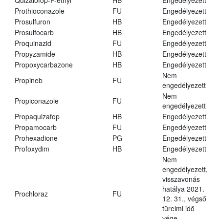
Quizalofop-P-ethyl
HB
Engedélyezett
Prothioconazole
FU
Engedélyezett
Prosulfuron
HB
Engedélyezett
Prosulfocarb
HB
Engedélyezett
Proquinazid
FU
Engedélyezett
Propyzamide
HB
Engedélyezett
Propoxycarbazone
HB
Engedélyezett
Nem
Propineb
FU
engedélyezett
Nem
Propiconazole
FU
engedélyezett
Propaquizafop
HB
Engedélyezett
Propamocarb
FU
Engedélyezett
Prohexadione
PG
Engedélyezett
Profoxydim
HB
Engedélyezett
Nem
engedélyezett,
visszavonás
hatálya 2021.
Prochloraz
FU
12. 31., végső
türelmi idő
vége