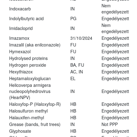
Nem
Indoxacarb
IN
engedélyezett
Indolylbutyric acid
PG
Engedélyezett
Nem
Imidacloprid
IN
engedélyezett
Imazamox
31/10/2024
Engedélyezett
Imazalil (aka enilconazole)
FU
Engedélyezett
Hymexazol
FU
Engedélyezett
Hydrolysed proteins
IN
Engedélyezett
Hydrogen peroxide
BA, FU
Engedélyezett
Hexythiazox
AC, IN
Engedélyezett
Heptamaloxyloglucan
EL
Engedélyezett
Helicoverpa armigera
nucleopolyhedrovirus
IN
Engedélyezett
(HearNPV)
Haloxyfop-P (Haloxyfop-R)
HB
Engedélyezett
Halosulfuron methyl
HB
Engedélyezett
Halauxifen-methyl
HB
Engedélyezett
Grease (bands, fruit trees)
IN
Not PPP
Glyphosate
HB
Engedélyezett