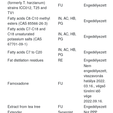
(formerly T. harzianum)
FU
Engedélyezett
strains ICC012, T25 and
TV1
Fatty acids C8-C10 methyl
IN, AC, HB,
Engedélyezett
esters (CAS 85566-26-3)
PG
Fatty acids C7-C18 and
C18 unsaturated
IN, AC, HB,
Engedélyezett
potassium salts (CAS
PG
67701-09-1)
IN, AC, HB,
Fatty acids C7 to C20
Engedélyezett
PG
Fat distilation residues
RE
Engedélyezett
Nem
engedélyezett,
visszavonás
hatálya 2022.
Famoxadone
FU
03.16., végső
türelmi idő
vége
2022.09.16.
Extract from tea tree
FU
Engedélyezett
Extender
Synergist
Not PPP