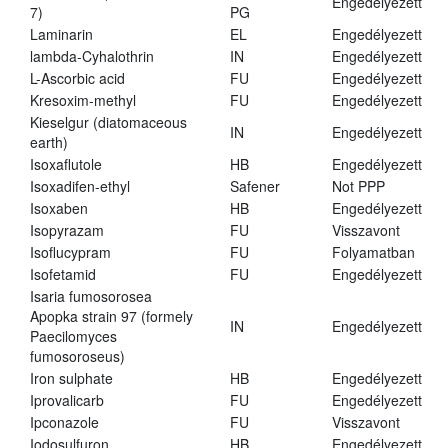
Engedélyezett
7)
PG
Laminarin
EL
Engedélyezett
lambda-Cyhalothrin
IN
Engedélyezett
L-Ascorbic acid
FU
Engedélyezett
Kresoxim-methyl
FU
Engedélyezett
Kieselgur (diatomaceous
IN
Engedélyezett
earth)
Isoxaflutole
HB
Engedélyezett
Isoxadifen-ethyl
Safener
Not PPP
Isoxaben
HB
Engedélyezett
Isopyrazam
FU
Visszavont
Isoflucypram
FU
Folyamatban
Isofetamid
FU
Engedélyezett
Isaria fumosorosea
Apopka strain 97 (formely
IN
Engedélyezett
Paecilomyces
fumosoroseus)
Iron sulphate
HB
Engedélyezett
Iprovalicarb
FU
Engedélyezett
Ipconazole
FU
Visszavont
Iodosulfuron
HB
Engedélyezett