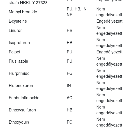
strain NRRL Y-27328
FU, HB, IN,
Nem
Methyl bromide
NE
engedélyezett
L-cysteine
Engedélyezett
Nem
Linuron
HB
engedélyezett
Nem
Isoproturon
HB
engedélyezett
Folpet
FU
Engedélyezett
Nem
Flusilazole
FU
engedélyezett
Nem
Flurprimidol
PG
engedélyezett
Nem
Flufenoxuron
IN
engedélyezett
Nem
Fenbutatin oxide
AC
engedélyezett
Nem
Ethoxysulfuron
HB
engedélyezett
Nem
Ethoxyquin
PG
engedélyezett