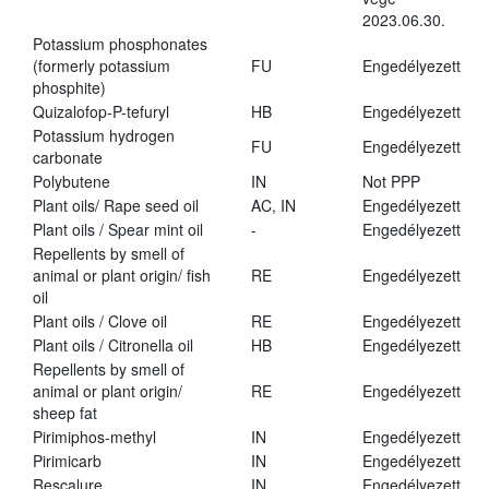
2023.06.30.
Potassium phosphonates
(formerly potassium
FU
Engedélyezett
phosphite)
Quizalofop-P-tefuryl
HB
Engedélyezett
Potassium hydrogen
FU
Engedélyezett
carbonate
Polybutene
IN
Not PPP
Plant oils/ Rape seed oil
AC, IN
Engedélyezett
Plant oils / Spear mint oil
-
Engedélyezett
Repellents by smell of
animal or plant origin/ fish
RE
Engedélyezett
oil
Plant oils / Clove oil
RE
Engedélyezett
Plant oils / Citronella oil
HB
Engedélyezett
Repellents by smell of
animal or plant origin/
RE
Engedélyezett
sheep fat
Pirimiphos-methyl
IN
Engedélyezett
Pirimicarb
IN
Engedélyezett
Rescalure
IN
Engedélyezett