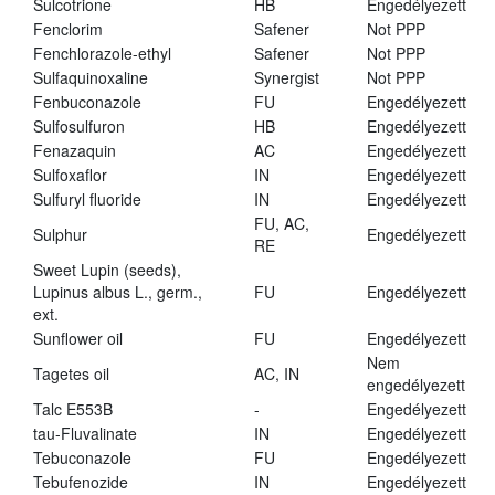
Sulcotrione
HB
Engedélyezett
Fenclorim
Safener
Not PPP
Fenchlorazole-ethyl
Safener
Not PPP
Sulfaquinoxaline
Synergist
Not PPP
Fenbuconazole
FU
Engedélyezett
Sulfosulfuron
HB
Engedélyezett
Fenazaquin
AC
Engedélyezett
Sulfoxaflor
IN
Engedélyezett
Sulfuryl fluoride
IN
Engedélyezett
FU, AC,
Sulphur
Engedélyezett
RE
Sweet Lupin (seeds),
Lupinus albus L., germ.,
FU
Engedélyezett
ext.
Sunflower oil
FU
Engedélyezett
Nem
Tagetes oil
AC, IN
engedélyezett
Talc E553B
-
Engedélyezett
tau-Fluvalinate
IN
Engedélyezett
Tebuconazole
FU
Engedélyezett
Tebufenozide
IN
Engedélyezett