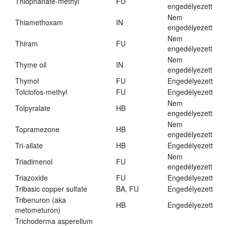
Thiophanate-methyl
FU
engedélyezett
Nem
Thiamethoxam
IN
engedélyezett
Nem
Thiram
FU
engedélyezett
Nem
Thyme oil
IN
engedélyezett
Thymol
FU
Engedélyezett
Tolclofos-methyl
FU
Engedélyezett
Nem
Tolpyralate
HB
engedélyezett
Nem
Topramezone
HB
engedélyezett
Tri-allate
HB
Engedélyezett
Nem
Triadimenol
FU
engedélyezett
Triazoxide
FU
Engedélyezett
Tribasic copper sulfate
BA, FU
Engedélyezett
Tribenuron (aka
HB
Engedélyezett
metometuron)
Trichoderma asperellum