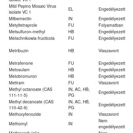
Mild Pepino Mosaic Virus
EL
Engedélyezett
isolate VC 1
Milbemectin
IN
Engedélyezett
Metyltetraprole
FU
Folyamatban
Metsulfuron-methyl
HB
Engedélyezett
Metschnikowia fructicola
FU
Engedélyezett
Metribuzin
HB
Visszavont
Metrafenone
FU
Engedélyezett
Metosulam
HB
Engedélyezett
Metobromuron
HB
Engedélyezett
Metiram
FU
Visszavont
Methyl octanoate (CAS
IN, AC, HB,
Engedélyezett
111-11-5)
PG
Methyl decanoate (CAS
IN, AC, HB,
Engedélyezett
110-42-9)
PG
Methoxyfenozide
IN
Visszavont
Nem
Methomyl
IN
engedélyezett