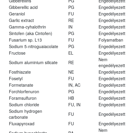
Gibberellins
PG
Engedélyezett
Gibberellic acid
PG
Engedélyezett
Geraniol
FU
Engedélyezett
Garlic extract
RE
Engedélyezett
Gamma-cyhalothrin
IN
Engedélyezett
Sintofen (aka Cintofen)
PG
Engedélyezett
Fusarium sp. L13
FU
Folyamatban
Sodium 5-nitroguaiacolate
PG
Engedélyezett
Fructose
EL
Engedélyezett
Nem
Sodium aluminium silicate
RE
engedélyezett
Fosthiazate
NE
Engedélyezett
Fosetyl
FU
Engedélyezett
Formetanate
IN, AC
Engedélyezett
Forchlorfenuron
PG
Engedélyezett
Foramsulfuron
HB
Engedélyezett
Sodium chloride
FU, IN
Engedélyezett
Sodium hydrogen
FU
Engedélyezett
carbonate
Fluxapyroxad
FU
Engedélyezett
Nem