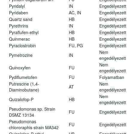
Pyridalyl
IN
Engedélyezett
Pyridaben
AC, IN
Engedélyezett
Quartz sand
HB
Engedélyezett
Pyrethrins
IN
Engedélyezett
Pyraflufen-ethyl
HB
Engedélyezett
Quinmerac
HB
Engedélyezett
Pyraclostrobin
FU, PG
Engedélyezett
Nem
Pymetrozine
IN
engedélyezett
Nem
Quinoxyfen
FU
engedélyezett
Pydiflumetofen
FU
Folyamatban
Putrescine (1,4-
Nem
AT
Diaminobutane)
engedélyezett
Nem
Quizalofop-P
HB
engedélyezett
Pseudomonas sp. Strain
FU
Engedélyezett
DSMZ 13134
Pseudomonas
FU
Engedélyezett
chlororaphis strain MA342