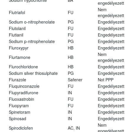
Sodium hypochlorite
BA
engedélyezett
Nem
Flutriafol
FU
engedélyezett
Sodium o-nitrophenolate
PG
Engedélyezett
Flutolanil
FU
Engedélyezett
Flutianil
FU
Engedélyezett
Sodium p-nitrophenolate
PG
Engedélyezett
Fluroxypyr
HB
Engedélyezett
Nem
Flurtamone
HB
engedélyezett
Flurochloridone
HB
Engedélyezett
Sodium silver thiosulphate
PG
Engedélyezett
Flurazole
Safener
Not PPP
Fluquinconazole
FU
Engedélyezett
Flupyradifurone
IN
Engedélyezett
Fluoxastrobin
FU
Engedélyezett
Fluopyram
FU
Engedélyezett
Spinetoram
IN
Engedélyezett
Spinosad
IN
Engedélyezett
Nem
Spirodiclofen
AC, IN
engedélyezett