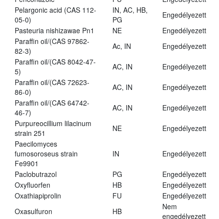
Pelargonic acid (CAS 112-
IN, AC, HB,
Engedélyezett
05-0)
PG
Pasteuria nishizawae Pn1
NE
Engedélyezett
Paraffin oil/(CAS 97862-
Ac, IN
Engedélyezett
82-3)
Paraffin oil/(CAS 8042-47-
AC, IN
Engedélyezett
5)
Paraffin oil/(CAS 72623-
AC, IN
Engedélyezett
86-0)
Paraffin oil/(CAS 64742-
AC, IN
Engedélyezett
46-7)
Purpureocillium lilacinum
NE
Engedélyezett
strain 251
Paecilomyces
fumosoroseus strain
IN
Engedélyezett
Fe9901
Paclobutrazol
PG
Engedélyezett
Oxyfluorfen
HB
Engedélyezett
Oxathiapiprolin
FU
Engedélyezett
Nem
Oxasulfuron
HB
engedélyezett