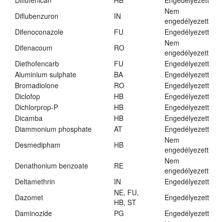
Diflufenican
HB
Engedélyezett
Nem
Diflubenzuron
IN
engedélyezett
Difenoconazole
FU
Engedélyezett
Nem
Difenacoum
RO
engedélyezett
Diethofencarb
FU
Engedélyezett
Aluminium sulphate
BA
Engedélyezett
Bromadiolone
RO
Engedélyezett
Diclofop
HB
Engedélyezett
Dichlorprop-P
HB
Engedélyezett
Dicamba
HB
Engedélyezett
Diammonium phosphate
AT
Engedélyezett
Nem
Desmedipham
HB
engedélyezett
Nem
Denathonium benzoate
RE
engedélyezett
Deltamethrin
IN
Engedélyezett
NE, FU,
Dazomet
Engedélyezett
HB, ST
Daminozide
PG
Engedélyezett