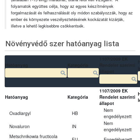
folyamatok együttes célja, hogy az egyes készítmények
forgalmazását és felhasználását oly módon szabályozzák, hogy az
ember és környezete veszélyeztetésének kockázatát kizárják,
illetve a lehető legkisebbre csökkentsék.
Növényvédő szer hatóanyag lista
1107/2009 EK
Hatóanyag
Kategória
Rendelet szerinti
l
állapot
1107/2009 EK
Hatóanyag
Kategória
Rendelet szerinti
l
állapot
Nem
Oxadiargyl
HB
engedélyezett
Nem
Novaluron
IN
engedélyezett
Metschnikowia fructicola
FU
Engedélyezett