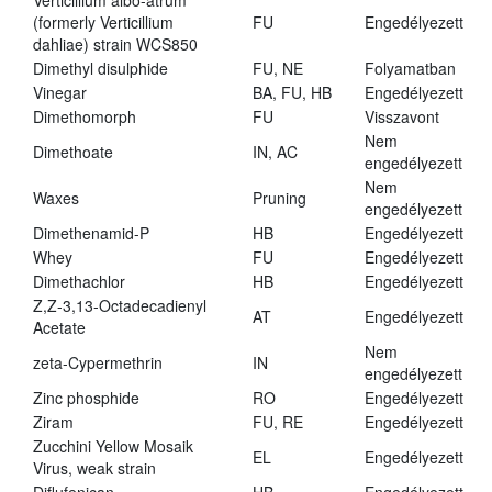
Verticillium albo-atrum
(formerly Verticillium
FU
Engedélyezett
dahliae) strain WCS850
Dimethyl disulphide
FU, NE
Folyamatban
Vinegar
BA, FU, HB
Engedélyezett
Dimethomorph
FU
Visszavont
Nem
Dimethoate
IN, AC
engedélyezett
Nem
Waxes
Pruning
engedélyezett
Dimethenamid-P
HB
Engedélyezett
Whey
FU
Engedélyezett
Dimethachlor
HB
Engedélyezett
Z,Z-3,13-Octadecadienyl
AT
Engedélyezett
Acetate
Nem
zeta-Cypermethrin
IN
engedélyezett
Zinc phosphide
RO
Engedélyezett
Ziram
FU, RE
Engedélyezett
Zucchini Yellow Mosaik
EL
Engedélyezett
Virus, weak strain