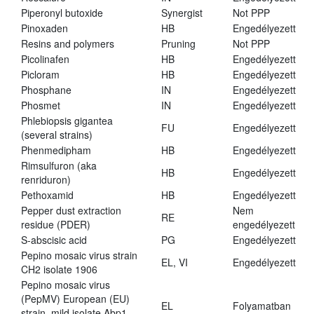
Piperonyl butoxide
Synergist
Not PPP
Pinoxaden
HB
Engedélyezett
Resins and polymers
Pruning
Not PPP
Picolinafen
HB
Engedélyezett
Picloram
HB
Engedélyezett
Phosphane
IN
Engedélyezett
Phosmet
IN
Engedélyezett
Phlebiopsis gigantea
FU
Engedélyezett
(several strains)
Phenmedipham
HB
Engedélyezett
Rimsulfuron (aka
HB
Engedélyezett
renriduron)
Pethoxamid
HB
Engedélyezett
Pepper dust extraction
Nem
RE
residue (PDER)
engedélyezett
S-abscisic acid
PG
Engedélyezett
Pepino mosaic virus strain
EL, VI
Engedélyezett
CH2 isolate 1906
Pepino mosaic virus
(PepMV) European (EU)
EL
Folyamatban
strain, mild isolate Abp1