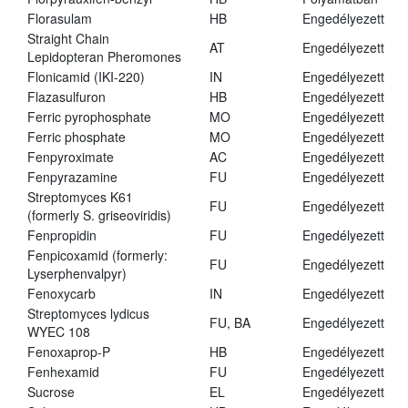
Florasulam
HB
Engedélyezett
Straight Chain
AT
Engedélyezett
Lepidopteran Pheromones
Flonicamid (IKI-220)
IN
Engedélyezett
Flazasulfuron
HB
Engedélyezett
Ferric pyrophosphate
MO
Engedélyezett
Ferric phosphate
MO
Engedélyezett
Fenpyroximate
AC
Engedélyezett
Fenpyrazamine
FU
Engedélyezett
Streptomyces K61
FU
Engedélyezett
(formerly S. griseoviridis)
Fenpropidin
FU
Engedélyezett
Fenpicoxamid (formerly:
FU
Engedélyezett
Lyserphenvalpyr)
Fenoxycarb
IN
Engedélyezett
Streptomyces lydicus
FU, BA
Engedélyezett
WYEC 108
Fenoxaprop-P
HB
Engedélyezett
Fenhexamid
FU
Engedélyezett
Sucrose
EL
Engedélyezett