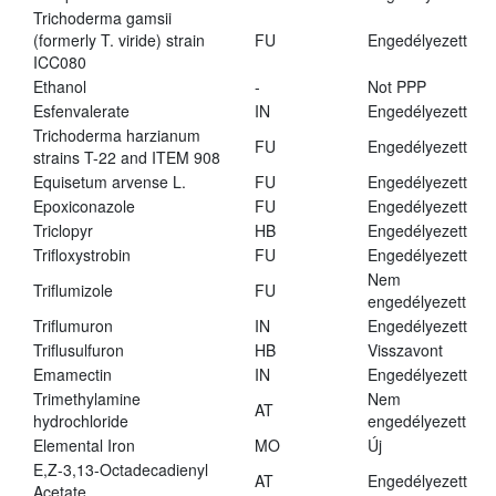
Trichoderma gamsii
(formerly T. viride) strain
FU
Engedélyezett
ICC080
Ethanol
-
Not PPP
Esfenvalerate
IN
Engedélyezett
Trichoderma harzianum
FU
Engedélyezett
strains T-22 and ITEM 908
Equisetum arvense L.
FU
Engedélyezett
Epoxiconazole
FU
Engedélyezett
Triclopyr
HB
Engedélyezett
Trifloxystrobin
FU
Engedélyezett
Nem
Triflumizole
FU
engedélyezett
Triflumuron
IN
Engedélyezett
Triflusulfuron
HB
Visszavont
Emamectin
IN
Engedélyezett
Trimethylamine
Nem
AT
hydrochloride
engedélyezett
Elemental Iron
MO
Új
E,Z-3,13-Octadecadienyl
AT
Engedélyezett
Acetate