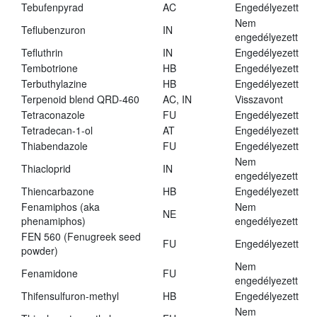
Tebufenpyrad
AC
Engedélyezett
Nem
Teflubenzuron
IN
engedélyezett
Tefluthrin
IN
Engedélyezett
Tembotrione
HB
Engedélyezett
Terbuthylazine
HB
Engedélyezett
Terpenoid blend QRD-460
AC, IN
Visszavont
Tetraconazole
FU
Engedélyezett
Tetradecan-1-ol
AT
Engedélyezett
Thiabendazole
FU
Engedélyezett
Nem
Thiacloprid
IN
engedélyezett
Thiencarbazone
HB
Engedélyezett
Fenamiphos (aka
Nem
NE
phenamiphos)
engedélyezett
FEN 560 (Fenugreek seed
FU
Engedélyezett
powder)
Nem
Fenamidone
FU
engedélyezett
Thifensulfuron-methyl
HB
Engedélyezett
Nem