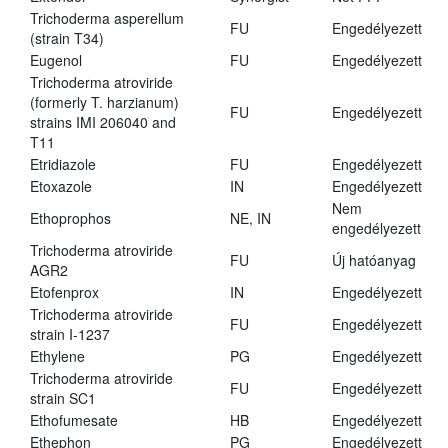
Trichoderma asperellum
FU
Engedélyezett
(strain T34)
Eugenol
FU
Engedélyezett
Trichoderma atroviride
(formerly T. harzianum)
FU
Engedélyezett
strains IMI 206040 and
T11
Etridiazole
FU
Engedélyezett
Etoxazole
IN
Engedélyezett
Nem
Ethoprophos
NE, IN
engedélyezett
Trichoderma atroviride
FU
Új hatóanyag
AGR2
Etofenprox
IN
Engedélyezett
Trichoderma atroviride
FU
Engedélyezett
strain I-1237
Ethylene
PG
Engedélyezett
Trichoderma atroviride
FU
Engedélyezett
strain SC1
Ethofumesate
HB
Engedélyezett
Ethephon
PG
Engedélyezett