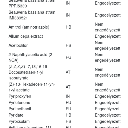
Beauveria bassiana strain
IN
Engedélyezett
PPRI5339
Beauveria bassiana strain
IN
Engedélyezett
IMI389521
Nem
Amitrol (aminotriazole)
HB
engedélyezett
Allium cepa extract
Engedélyezett
Nem
Acetochlor
HB
engedélyezett
2-Naphthylacetic acid (2-
Nem
PG
NOA)
engedélyezett
(Z,Z,Z,Z)- 7,13,16,19-
Nem
Docosatetraen-1-yl
AT
engedélyezett
isobutyrate
(Z)-13-Hexadecen-11-yn-
Nem
AT
1-yl acetate
engedélyezett
Pyriproxyfen
IN
Engedélyezett
Pyriofenone
FU
Engedélyezett
Pyrimethanil
FU
Engedélyezett
Pyridate
HB
Engedélyezett
Pyroxsulam
HB
Engedélyezett
Pythium oligandrum M1
FU
Engedélyezett