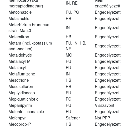
Methiocarb (aka
Nem
IN, RE
mercaptodimethur)
engedélyezett
Metconazole
FU, PG
Engedélyezett
Metazachlor
HB
Engedélyezett
Metarhizium brunneum
IN
Engedélyezett
strain Ma 43
Metamitron
HB
Engedélyezett
Metam (incl. -potassium
FU, IN, HB,
Engedélyezett
and -sodium)
NE
Metaldehyde
MO
Engedélyezett
Metalaxyl-M
FU
Engedélyezett
Metalaxyl
FU
Engedélyezett
Metaflumizone
IN
Engedélyezett
Mesotrione
HB
Engedélyezett
Mesosulfuron
HB
Engedélyezett
Meptyldinocap
FU
Engedélyezett
Mepiquat chlorid
PG
Engedélyezett
Mepanipyrim
FU
Visszavont
Mefentrifluconazole
FU
Engedélyezett
Mefenpyr
Safener
Not PPP
Mecoprop-P
HB
Engedélyezett