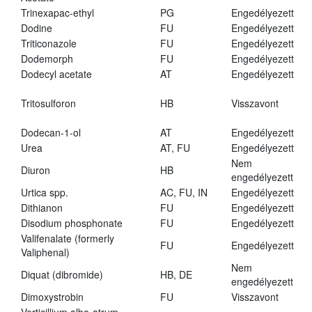
Trinexapac-ethyl
PG
Engedélyezett
Dodine
FU
Engedélyezett
Triticonazole
FU
Engedélyezett
Dodemorph
FU
Engedélyezett
Dodecyl acetate
AT
Engedélyezett
Tritosulforon
HB
Visszavont
Dodecan-1-ol
AT
Engedélyezett
Urea
AT, FU
Engedélyezett
Nem
Diuron
HB
engedélyezett
Urtica spp.
AC, FU, IN
Engedélyezett
Dithianon
FU
Engedélyezett
Disodium phosphonate
FU
Engedélyezett
Valifenalate (formerly
FU
Engedélyezett
Valiphenal)
Nem
Diquat (dibromide)
HB, DE
engedélyezett
Dimoxystrobin
FU
Visszavont