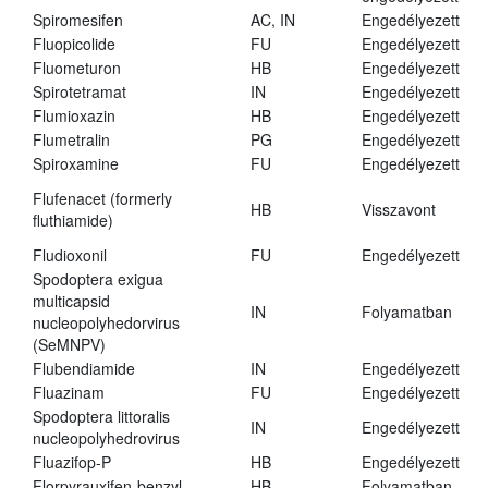
Spiromesifen
AC, IN
Engedélyezett
Fluopicolide
FU
Engedélyezett
Fluometuron
HB
Engedélyezett
Spirotetramat
IN
Engedélyezett
Flumioxazin
HB
Engedélyezett
Flumetralin
PG
Engedélyezett
Spiroxamine
FU
Engedélyezett
Flufenacet (formerly
HB
Visszavont
fluthiamide)
Fludioxonil
FU
Engedélyezett
Spodoptera exigua
multicapsid
IN
Folyamatban
nucleopolyhedorvirus
(SeMNPV)
Flubendiamide
IN
Engedélyezett
Fluazinam
FU
Engedélyezett
Spodoptera littoralis
IN
Engedélyezett
nucleopolyhedrovirus
Fluazifop-P
HB
Engedélyezett
Florpyrauxifen-benzyl
HB
Folyamatban