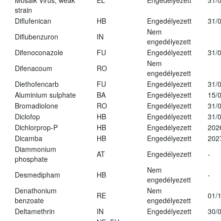
Mosaik Virus, weak
EL
Engedélyezett
31/
strain
Diflufenican
HB
Engedélyezett
31/
Nem
Diflubenzuron
IN
engedélyezett
Difenoconazole
FU
Engedélyezett
31/
Nem
Difenacoum
RO
engedélyezett
Diethofencarb
FU
Engedélyezett
31/
Aluminium sulphate
BA
Engedélyezett
15/
Bromadiolone
RO
Engedélyezett
31/
Diclofop
HB
Engedélyezett
31/
Dichlorprop-P
HB
Engedélyezett
202
Dicamba
HB
Engedélyezett
202
Diammonium
AT
Engedélyezett
-
phosphate
Nem
Desmedipham
HB
-
engedélyezett
Denathonium
Nem
RE
01/
benzoate
engedélyezett
Deltamethrin
IN
Engedélyezett
30/