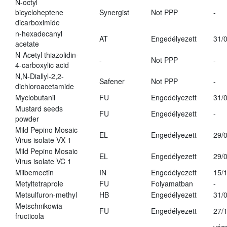
N-octyl
bicycloheptene
Synergist
Not PPP
-
dicarboximide
n-hexadecanyl
AT
Engedélyezett
31/
acetate
N-Acetyl thiazolidin-
-
Not PPP
-
4-carboxylic acid
N,N-Diallyl-2,2-
Safener
Not PPP
-
dichloroacetamide
Myclobutanil
FU
Engedélyezett
31/
Mustard seeds
FU
Engedélyezett
-
powder
Mild Pepino Mosaic
EL
Engedélyezett
29/
Virus isolate VX 1
Mild Pepino Mosaic
EL
Engedélyezett
29/
Virus isolate VC 1
Milbemectin
IN
Engedélyezett
15/
Metyltetraprole
FU
Folyamatban
-
Metsulfuron-methyl
HB
Engedélyezett
31/
Metschnikowia
FU
Engedélyezett
27/
fructicola