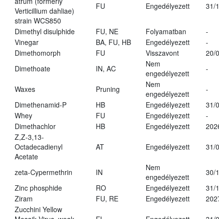
atrum (formerly
FU
Engedélyezett
31/
Verticillium dahliae)
strain WCS850
Dimethyl disulphide
FU, NE
Folyamatban
-
Vinegar
BA, FU, HB
Engedélyezett
-
Dimethomorph
FU
Visszavont
20/
Nem
Dimethoate
IN, AC
-
engedélyezett
Nem
Waxes
Pruning
-
engedélyezett
Dimethenamid-P
HB
Engedélyezett
31/
Whey
FU
Engedélyezett
-
Dimethachlor
HB
Engedélyezett
202
Z,Z-3,13-
Octadecadienyl
AT
Engedélyezett
31/
Acetate
Nem
zeta-Cypermethrin
IN
30/
engedélyezett
Zinc phosphide
RO
Engedélyezett
31/
Ziram
FU, RE
Engedélyezett
202
Zucchini Yellow