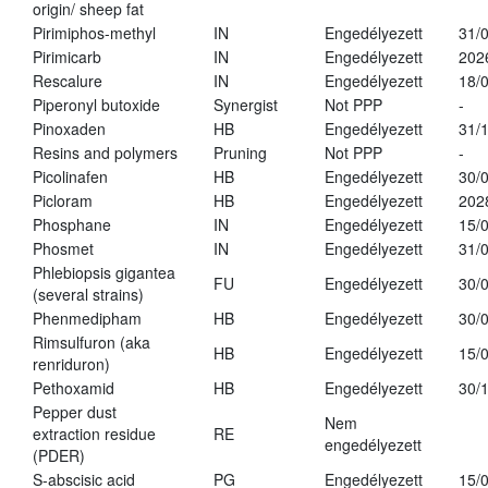
origin/ sheep fat
Pirimiphos-methyl
IN
Engedélyezett
31/
Pirimicarb
IN
Engedélyezett
202
Rescalure
IN
Engedélyezett
18/
Piperonyl butoxide
Synergist
Not PPP
-
Pinoxaden
HB
Engedélyezett
31/
Resins and polymers
Pruning
Not PPP
-
Picolinafen
HB
Engedélyezett
30/
Picloram
HB
Engedélyezett
202
Phosphane
IN
Engedélyezett
15/
Phosmet
IN
Engedélyezett
31/
Phlebiopsis gigantea
FU
Engedélyezett
30/
(several strains)
Phenmedipham
HB
Engedélyezett
30/
Rimsulfuron (aka
HB
Engedélyezett
15/
renriduron)
Pethoxamid
HB
Engedélyezett
30/
Pepper dust
Nem
extraction residue
RE
engedélyezett
(PDER)
S-abscisic acid
PG
Engedélyezett
15/