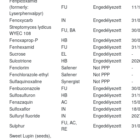
Fenpicoxamid
(formerly:
FU
Engedélyezett
11/
Lyserphenvalpyr)
Fenoxycarb
IN
Engedélyezett
31/
Streptomyces lydicus
FU, BA
Engedélyezett
30/
WYEC 108
Fenoxaprop-P
HB
Engedélyezett
30/
Fenhexamid
FU
Engedélyezett
31/
Sucrose
EL
Engedélyezett
-
Sulcotrione
HB
Engedélyezett
202
Fenclorim
Safener
Not PPP
-
Fenchlorazole-ethyl
Safener
Not PPP
-
Sulfaquinoxaline
Synergist
Not PPP
-
Fenbuconazole
FU
Engedélyezett
30/
Sulfosulfuron
HB
Engedélyezett
31/
Fenazaquin
AC
Engedélyezett
15/
Sulfoxaflor
IN
Engedélyezett
18/
Sulfuryl fluoride
IN
Engedélyezett
202
FU, AC,
Sulphur
Engedélyezett
31/
RE
Sweet Lupin (seeds),