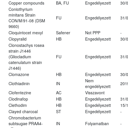
Copper compounds
BA, FU
Engedélyezett
30/
Coniothyrium
minitans Strain
FU
Engedélyezett
31/
CON/M/91-08 (DSM
9660)
Cloquintocet mexyl
Safener
Not PPP
-
Clopyralid
HB
Engedélyezett
30/
Clonostachys rosea
strain J1446
(Gliocladium
FU
Engedélyezett
31/
catenulatum strain
J1446)
Clomazone
HB
Engedélyezett
30/
Nem
Clothiadinin
IN
201
engedélyezett
Clofentezine
AC
Visszavont
Clodinafop
HB
Engedélyezett
31/
Clethodim
HB
Engedélyezett
15/
Clayed charcoal
ST
Engedélyezett
-
Chromobacterium
subtsugae PRAA4-
IN
Folyamatban
-