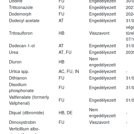
Dodine
FU
Engedélyezett
30/
Triticonazole
FU
Engedélyezett
202
Dodemorph
FU
Engedélyezett
202
Dodecyl acetate
AT
Engedélyezett
31/
vég
Tritosulforon
HB
Visszavont
türe
07/
Dodecan-1-ol
AT
Engedélyezett
31/
Urea
AT, FU
Engedélyezett
203
Nem
Diuron
HB
engedélyezett
Urtica spp.
AC, FU, IN
Engedélyezett
-
Dithianon
FU
Engedélyezett
31/
Disodium
FU
Engedélyezett
31/
phosphonate
Valifenalate (formerly
FU
Engedélyezett
01/
Valiphenal)
Nem
Diquat (dibromide)
HB, DE
-
engedélyezett
Dimoxystrobin
FU
Visszavont
-
Verticillium albo-