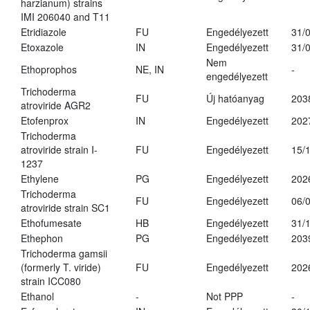
harzianum) strains
IMI 206040 and T11
Etridiazole
FU
Engedélyezett
31/
Etoxazole
IN
Engedélyezett
31/
Nem
Ethoprophos
NE, IN
-
engedélyezett
Trichoderma
FU
Új hatóanyag
203
atroviride AGR2
Etofenprox
IN
Engedélyezett
202
Trichoderma
atroviride strain I-
FU
Engedélyezett
15/
1237
Ethylene
PG
Engedélyezett
202
Trichoderma
FU
Engedélyezett
06/
atroviride strain SC1
Ethofumesate
HB
Engedélyezett
31/
Ethephon
PG
Engedélyezett
203
Trichoderma gamsii
(formerly T. viride)
FU
Engedélyezett
202
strain ICC080
Ethanol
-
Not PPP
-