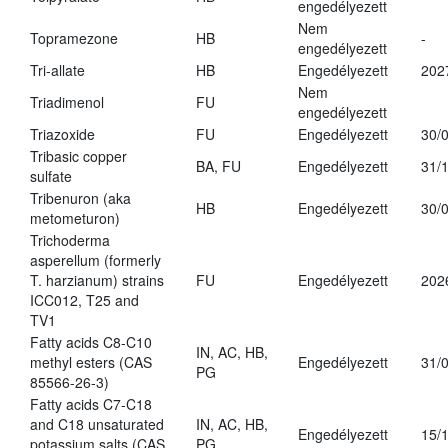
engedélyezett
Nem
Topramezone
HB
-
engedélyezett
Tri-allate
HB
Engedélyezett
202
Nem
Triadimenol
FU
engedélyezett
Triazoxide
FU
Engedélyezett
30/
Tribasic copper
BA, FU
Engedélyezett
31/
sulfate
Tribenuron (aka
HB
Engedélyezett
30/
metometuron)
Trichoderma
asperellum (formerly
T. harzianum) strains
FU
Engedélyezett
202
ICC012, T25 and
TV1
Fatty acids C8-C10
IN, AC, HB,
methyl esters (CAS
Engedélyezett
31/
PG
85566-26-3)
Fatty acids C7-C18
and C18 unsaturated
IN, AC, HB,
Engedélyezett
15/
potassium salts (CAS
PG