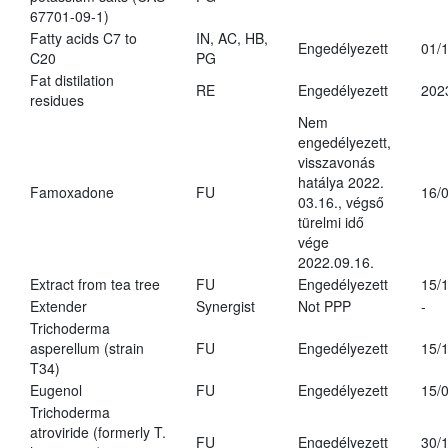
67701-09-1)
Fatty acids C7 to
IN, AC, HB,
Engedélyezett
01/
C20
PG
Fat distilation
RE
Engedélyezett
202
residues
Nem
engedélyezett,
visszavonás
hatálya 2022.
Famoxadone
FU
16/
03.16., végső
türelmi idő
vége
2022.09.16.
Extract from tea tree
FU
Engedélyezett
15/
Extender
Synergist
Not PPP
-
Trichoderma
asperellum (strain
FU
Engedélyezett
15/
T34)
Eugenol
FU
Engedélyezett
15/
Trichoderma
atroviride (formerly T.
FU
Engedélyezett
30/