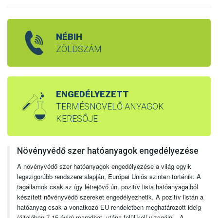
NÉBIH
ZÖLDSZÁM
ENGEDÉLYEZETT
TERMÉSNÖVELŐ ANYAGOK
KERESŐJE
Növényvédő szer hatóanyagok engedélyezése
A növényvédő szer hatóanyagok engedélyezése a világ egyik
legszigorúbb rendszere alapján, Európai Uniós szinten történik. A
tagállamok csak az így létrejövő ún. pozitív lista hatóanyagaiból
készített növényvédő szereket engedélyezhetik. A pozitív listán a
hatóanyag csak a vonatkozó EU rendeletben meghatározott ideig
(általában 7-15 évig) maradhat, utána felül kell vizsgálni. A