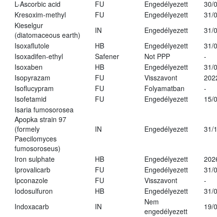
L-Ascorbic acid
FU
Engedélyezett
30/
Kresoxim-methyl
FU
Engedélyezett
31/
Kieselgur
IN
Engedélyezett
31/
(diatomaceous earth)
Isoxaflutole
HB
Engedélyezett
31/
Isoxadifen-ethyl
Safener
Not PPP
-
Isoxaben
HB
Engedélyezett
31/
Isopyrazam
FU
Visszavont
202
Isoflucypram
FU
Folyamatban
-
Isofetamid
FU
Engedélyezett
15/
Isaria fumosorosea
Apopka strain 97
(formely
IN
Engedélyezett
31/
Paecilomyces
fumosoroseus)
Iron sulphate
HB
Engedélyezett
202
Iprovalicarb
FU
Engedélyezett
31/
Ipconazole
FU
Visszavont
-
Iodosulfuron
HB
Engedélyezett
31/
Nem
Indoxacarb
IN
19/
engedélyezett