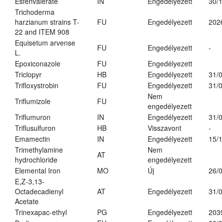
Esfenvalerate
IN
Engedélyezett
30/
Trichoderma
harzianum strains T-
FU
Engedélyezett
202
22 and ITEM 908
Equisetum arvense
FU
Engedélyezett
-
L.
Epoxiconazole
FU
Engedélyezett
Triclopyr
HB
Engedélyezett
31/
Trifloxystrobin
FU
Engedélyezett
31/
Nem
Triflumizole
FU
engedélyezett
Triflumuron
IN
Engedélyezett
31/
Triflusulfuron
HB
Visszavont
-
Emamectin
IN
Engedélyezett
15/
Trimethylamine
Nem
AT
hydrochloride
engedélyezett
Elemental Iron
MO
Új
26/
E,Z-3,13-
Octadecadienyl
AT
Engedélyezett
31/
Acetate
Trinexapac-ethyl
PG
Engedélyezett
203