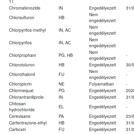
1T
Chromafenozide
IN
Engedélyezett
31/
Nem
Chlorsulfuron
HB
engedélyezett
Nem
Chlorpyrifos-methyl
IN, AC
engedélyezett
Nem
Chlorpyrifos
IN, AC
engedélyezett
Nem
Chlorpropham
PG, HB
-
engedélyezett
Chlorotoluron
HB
Engedélyezett
30/
Nem
Chlorothalonil
FU
-
engedélyezett
Chloropicrin
NE
Folyamatban
-
Chlormequat
PG
Engedélyezett
202
Chlorantraniliprole
IN
Engedélyezett
31/
Chitosan
EL
Engedélyezett
-
hydrochloride
Cerevisane
PA
Engedélyezett
23/
Carfentrazone-ethyl
HB
Engedélyezett
31/
Carboxin
FU
Engedélyezett
31/