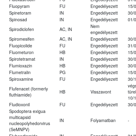
Fluopyram
FU
Engedélyezett
15/
Spinetoram
IN
Engedélyezett
30/
Spinosad
IN
Engedélyezett
01/
Nem
Spirodiclofen
AC, IN
engedélyezett
Spiromesifen
AC, IN
Engedélyezett
30/
Fluopicolide
FU
Engedélyezett
31/
Fluometuron
HB
Engedélyezett
15/
Spirotetramat
IN
Engedélyezett
30/
Flumioxazin
HB
Engedélyezett
30/
Flumetralin
PG
Engedélyezett
15/
Spiroxamine
FU
Engedélyezett
30/
vég
Flufenacet (formerly
HB
Visszavont
türe
fluthiamide)
10/
Fludioxonil
FU
Engedélyezett
30/
Spodoptera exigua
multicapsid
IN
Folyamatban
-
nucleopolyhedorvirus
(SeMNPV)