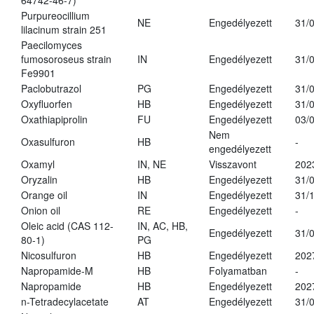
64742-46-7)
Purpureocillium
NE
Engedélyezett
31/
lilacinum strain 251
Paecilomyces
fumosoroseus strain
IN
Engedélyezett
31/
Fe9901
Paclobutrazol
PG
Engedélyezett
31/
Oxyfluorfen
HB
Engedélyezett
31/
Oxathiapiprolin
FU
Engedélyezett
03/
Nem
Oxasulfuron
HB
-
engedélyezett
Oxamyl
IN, NE
Visszavont
202
Oryzalin
HB
Engedélyezett
31/
Orange oil
IN
Engedélyezett
31/
Onion oil
RE
Engedélyezett
-
Oleic acid (CAS 112-
IN, AC, HB,
Engedélyezett
31/
80-1)
PG
Nicosulfuron
HB
Engedélyezett
202
Napropamide-M
HB
Folyamatban
-
Napropamide
HB
Engedélyezett
202
n-Tetradecylacetate
AT
Engedélyezett
31/