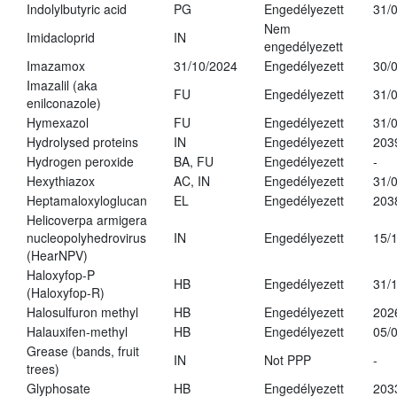
Indolylbutyric acid
PG
Engedélyezett
31/
Nem
Imidacloprid
IN
engedélyezett
Imazamox
31/10/2024
Engedélyezett
30/
Imazalil (aka
FU
Engedélyezett
31/
enilconazole)
Hymexazol
FU
Engedélyezett
31/
Hydrolysed proteins
IN
Engedélyezett
203
Hydrogen peroxide
BA, FU
Engedélyezett
-
Hexythiazox
AC, IN
Engedélyezett
31/
Heptamaloxyloglucan
EL
Engedélyezett
203
Helicoverpa armigera
nucleopolyhedrovirus
IN
Engedélyezett
15/
(HearNPV)
Haloxyfop-P
HB
Engedélyezett
31/
(Haloxyfop-R)
Halosulfuron methyl
HB
Engedélyezett
202
Halauxifen-methyl
HB
Engedélyezett
05/
Grease (bands, fruit
IN
Not PPP
-
trees)
Glyphosate
HB
Engedélyezett
203