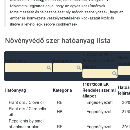
folyamatok együttes célja, hogy az egyes készítmények
forgalmazását és felhasználását oly módon szabályozzák, hogy az
ember és környezete veszélyeztetésének kockázatát kizárják,
illetve a lehető legkisebbre csökkentsék.
Növényvédő szer hatóanyag lista
1107/2009 EK
Ható
Hatóanyag
Kategória
Rendelet szerinti
lejára
állapot
1107/2009 EK
Ható
Hatóanyag
Kategória
Rendelet szerinti
lejára
állapot
Plant oils / Clove oil
RE
Engedélyezett
30/
Plant oils / Citronella
HB
Engedélyezett
31/
oil
Repellents by smell
of animal or plant
RE
Engedélyezett
30/