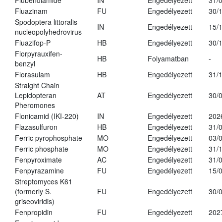
Flubendiamide
IN
Engedélyezett
31/
Fluazinam
FU
Engedélyezett
30/
Spodoptera littoralis
IN
Engedélyezett
15/
nucleopolyhedrovirus
Fluazifop-P
HB
Engedélyezett
30/
Florpyrauxifen-
HB
Folyamatban
-
benzyl
Florasulam
HB
Engedélyezett
31/
Straight Chain
Lepidopteran
AT
Engedélyezett
30/
Pheromones
Flonicamid (IKI-220)
IN
Engedélyezett
202
Flazasulfuron
HB
Engedélyezett
31/
Ferric pyrophosphate
MO
Engedélyezett
03/
Ferric phosphate
MO
Engedélyezett
31/
Fenpyroximate
AC
Engedélyezett
31/
Fenpyrazamine
FU
Engedélyezett
15/
Streptomyces K61
(formerly S.
FU
Engedélyezett
30/
griseoviridis)
Fenpropidin
FU
Engedélyezett
202