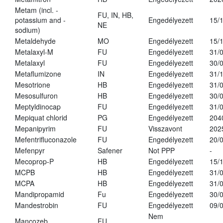
Metam (incl. -
FU, IN, HB,
potassium and -
Engedélyezett
15/
NE
sodium)
Metaldehyde
MO
Engedélyezett
15/
Metalaxyl-M
FU
Engedélyezett
31/
Metalaxyl
FU
Engedélyezett
30/
Metaflumizone
IN
Engedélyezett
31/
Mesotrione
HB
Engedélyezett
31/
Mesosulfuron
HB
Engedélyezett
30/
Meptyldinocap
FU
Engedélyezett
31/
Mepiquat chlorid
PG
Engedélyezett
204
Mepanipyrim
FU
Visszavont
202
Mefentrifluconazole
FU
Engedélyezett
20/
Mefenpyr
Safener
Not PPP
-
Mecoprop-P
HB
Engedélyezett
15/
MCPB
HB
Engedélyezett
31/
MCPA
HB
Engedélyezett
31/
Mandipropamid
Fu
Engedélyezett
30/
Mandestrobin
FU
Engedélyezett
09/
Nem
Mancozeb
FU