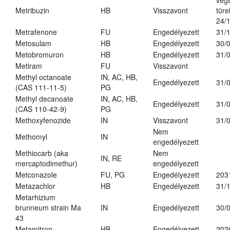
vég
Metribuzin
HB
Visszavont
türe
24/
Metrafenone
FU
Engedélyezett
31/
Metosulam
HB
Engedélyezett
30/
Metobromuron
HB
Engedélyezett
31/
Metiram
FU
Visszavont
Methyl octanoate
IN, AC, HB,
Engedélyezett
31/
(CAS 111-11-5)
PG
Methyl decanoate
IN, AC, HB,
Engedélyezett
31/
(CAS 110-42-9)
PG
Methoxyfenozide
IN
Visszavont
31/
Nem
Methomyl
IN
engedélyezett
Methiocarb (aka
Nem
IN, RE
mercaptodimethur)
engedélyezett
Metconazole
FU, PG
Engedélyezett
203
Metazachlor
HB
Engedélyezett
31/
Metarhizium
brunneum strain Ma
IN
Engedélyezett
30/
43
Metamitron
HB
Engedélyezett
202