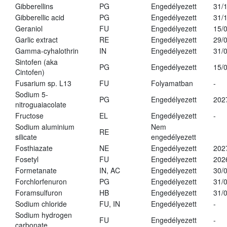
Gibberellins
PG
Engedélyezett
31/
Gibberellic acid
PG
Engedélyezett
31/
Geraniol
FU
Engedélyezett
15/
Garlic extract
RE
Engedélyezett
29/
Gamma-cyhalothrin
IN
Engedélyezett
31/
Sintofen (aka
PG
Engedélyezett
15/
Cintofen)
Fusarium sp. L13
FU
Folyamatban
-
Sodium 5-
PG
Engedélyezett
202
nitroguaiacolate
Fructose
EL
Engedélyezett
-
Sodium aluminium
Nem
RE
silicate
engedélyezett
Fosthiazate
NE
Engedélyezett
202
Fosetyl
FU
Engedélyezett
202
Formetanate
IN, AC
Engedélyezett
30/
Forchlorfenuron
PG
Engedélyezett
31/
Foramsulfuron
HB
Engedélyezett
31/
Sodium chloride
FU, IN
Engedélyezett
-
Sodium hydrogen
FU
Engedélyezett
-
carbonate