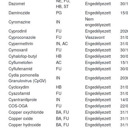
NE, FU,
Dazomet
Engedélyezett
30/
HB, ST
Daminozide
PG
Engedélyezett
15/
Nem
Cyromazine
IN
engedélyezett
Cyprodinil
FU
Engedélyezett
202
Cyproconazole
FU
Visszavont
31/
Cypermethrin
IN, AC
Engedélyezett
31/
Cymoxanil
FU
Engedélyezett
30/
Cyhalofop-butyl
HB
Engedélyezett
30/
Cyflumetofen
AC
Engedélyezett
15/
Cyflufenamid
FU
Engedélyezett
30/
Cydia pomonella
IN
Engedélyezett
203
Granulovirus (CpGV)
Cycloxydim
HB
Engedélyezett
31/
Cyazofamid
FU
Engedélyezett
31/
Cyantraniliprole
IN
Engedélyezett
14/
COS-OGA
FU
Engedélyezett
22/
Copper oxychloride
BA, FU
Engedélyezett
31/
Copper oxide
BA, FU
Engedélyezett
31/
Copper hydroxide
BA, FU
Engedélyezett
31/