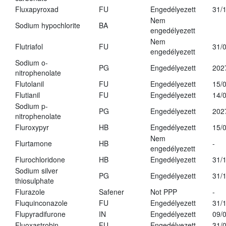
Fluxapyroxad
FU
Engedélyezett
31/
Nem
Sodium hypochlorite
BA
engedélyezett
Nem
Flutriafol
FU
31/
engedélyezett
Sodium o-
PG
Engedélyezett
202
nitrophenolate
Flutolanil
FU
Engedélyezett
15/
Flutianil
FU
Engedélyezett
14/
Sodium p-
PG
Engedélyezett
202
nitrophenolate
Fluroxypyr
HB
Engedélyezett
15/
Nem
Flurtamone
HB
-
engedélyezett
Flurochloridone
HB
Engedélyezett
31/
Sodium silver
PG
Engedélyezett
31/
thiosulphate
Flurazole
Safener
Not PPP
-
Fluquinconazole
FU
Engedélyezett
31/
Flupyradifurone
IN
Engedélyezett
09/
Fluoxastrobin
FU
Engedélyezett
31/