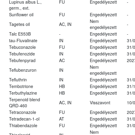
Lupinus albus L.,
FU
Engedélyezett
-
germ., ext.
Sunflower oil
FU
Engedélyezett
-
Nem
Tagetes oil
AC, IN
-
engedélyezett
Talc E553B
-
Engedélyezett
-
tau-Fluvalinate
IN
Engedélyezett
31/
Tebuconazole
FU
Engedélyezett
31/
Tebufenozide
IN
Engedélyezett
31/
Tebufenpyrad
AC
Engedélyezett
202
Nem
Teflubenzuron
IN
engedélyezett
Tefluthrin
IN
Engedélyezett
31/
Tembotrione
HB
Engedélyezett
31/
Terbuthylazine
HB
Engedélyezett
31/
Terpenoid blend
AC, IN
Visszavont
10/
QRD-460
Tetraconazole
FU
Engedélyezett
202
Tetradecan-1-ol
AT
Engedélyezett
31/
Thiabendazole
FU
Engedélyezett
31/
Nem