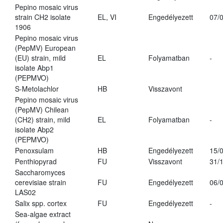
Pepino mosaic virus
strain CH2 isolate
EL, VI
Engedélyezett
07/
1906
Pepino mosaic virus
(PepMV) European
(EU) strain, mild
EL
Folyamatban
-
isolate Abp1
(PEPMVO)
S-Metolachlor
HB
Visszavont
Pepino mosaic virus
(PepMV) Chilean
(CH2) strain, mild
EL
Folyamatban
-
isolate Abp2
(PEPMVO)
Penoxsulam
HB
Engedélyezett
15/
Penthiopyrad
FU
Visszavont
31/
Saccharomyces
cerevisiae strain
FU
Engedélyezett
06/
LAS02
Salix spp. cortex
FU
Engedélyezett
-
Sea-algae extract