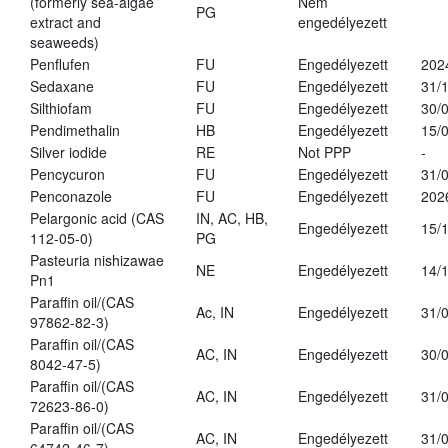
(formerly sea-algae
Nem
PG
extract and
engedélyezett
seaweeds)
Penflufen
FU
Engedélyezett
202
Sedaxane
FU
Engedélyezett
31/
Silthiofam
FU
Engedélyezett
30/
Pendimethalin
HB
Engedélyezett
15/
Silver iodide
RE
Not PPP
-
Pencycuron
FU
Engedélyezett
31/
Penconazole
FU
Engedélyezett
202
Pelargonic acid (CAS
IN, AC, HB,
Engedélyezett
15/
112-05-0)
PG
Pasteuria nishizawae
NE
Engedélyezett
14/
Pn1
Paraffin oil/(CAS
Ac, IN
Engedélyezett
31/
97862-82-3)
Paraffin oil/(CAS
AC, IN
Engedélyezett
30/
8042-47-5)
Paraffin oil/(CAS
AC, IN
Engedélyezett
31/
72623-86-0)
Paraffin oil/(CAS
AC, IN
Engedélyezett
31/