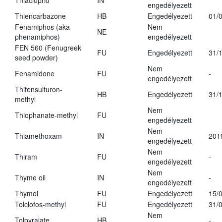
Thiacloprid
IN
engedélyezett
Thiencarbazone
HB
Engedélyezett
01/
Fenamiphos (aka
Nem
NE
phenamiphos)
engedélyezett
FEN 560 (Fenugreek
FU
Engedélyezett
31/
seed powder)
Nem
Fenamidone
FU
-
engedélyezett
Thifensulfuron-
HB
Engedélyezett
31/
methyl
Nem
Thiophanate-methyl
FU
engedélyezett
Nem
Thiamethoxam
IN
201
engedélyezett
Nem
Thiram
FU
-
engedélyezett
Nem
Thyme oil
IN
-
engedélyezett
Thymol
FU
Engedélyezett
15/
Tolclofos-methyl
FU
Engedélyezett
31/
Nem
Tolpyralate
HB
-