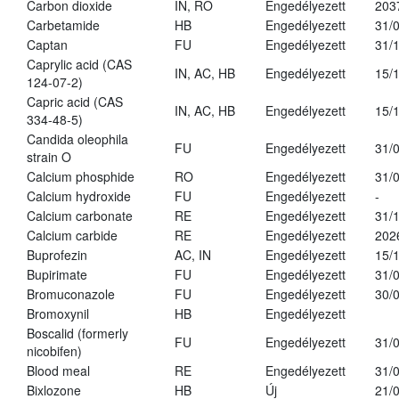
Carbon dioxide
IN, RO
Engedélyezett
203
Carbetamide
HB
Engedélyezett
31/
Captan
FU
Engedélyezett
31/
Caprylic acid (CAS
IN, AC, HB
Engedélyezett
15/
124-07-2)
Capric acid (CAS
IN, AC, HB
Engedélyezett
15/
334-48-5)
Candida oleophila
FU
Engedélyezett
31/
strain O
Calcium phosphide
RO
Engedélyezett
31/
Calcium hydroxide
FU
Engedélyezett
-
Calcium carbonate
RE
Engedélyezett
31/
Calcium carbide
RE
Engedélyezett
202
Buprofezin
AC, IN
Engedélyezett
15/
Bupirimate
FU
Engedélyezett
31/
Bromuconazole
FU
Engedélyezett
30/
Bromoxynil
HB
Engedélyezett
Boscalid (formerly
FU
Engedélyezett
31/
nicobifen)
Blood meal
RE
Engedélyezett
31/
Bixlozone
HB
Új
21/