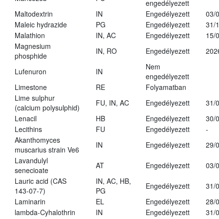
engedélyezett
Maltodextrin
IN
Engedélyezett
03/
Maleic hydrazide
PG
Engedélyezett
31/
Malathion
IN, AC
Engedélyezett
15/
Magnesium
IN, RO
Engedélyezett
202
phosphide
Nem
Lufenuron
IN
engedélyezett
Limestone
RE
Folyamatban
Lime sulphur
FU, IN, AC
Engedélyezett
31/
(calcium polysulphid)
Lenacil
HB
Engedélyezett
30/
Lecithins
FU
Engedélyezett
-
Akanthomyces
IN
Engedélyezett
29/
muscarius strain Ve6
Lavandulyl
AT
Engedélyezett
03/
senecioate
Lauric acid (CAS
IN, AC, HB,
Engedélyezett
31/
143-07-7)
PG
Laminarin
EL
Engedélyezett
28/
lambda-Cyhalothrin
IN
Engedélyezett
31/