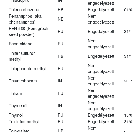
Thiacloprid
IN
engedélyezett
Thiencarbazone
HB
Engedélyezett
01/
Fenamiphos (aka
Nem
NE
phenamiphos)
engedélyezett
FEN 560 (Fenugreek
FU
Engedélyezett
31/
seed powder)
Nem
Fenamidone
FU
-
engedélyezett
Thifensulfuron-
HB
Engedélyezett
31/
methyl
Nem
Thiophanate-methyl
FU
engedélyezett
Nem
Thiamethoxam
IN
201
engedélyezett
Nem
Thiram
FU
-
engedélyezett
Nem
Thyme oil
IN
-
engedélyezett
Thymol
FU
Engedélyezett
15/
Tolclofos-methyl
FU
Engedélyezett
31/
Nem
Tolpyralate
HB
-