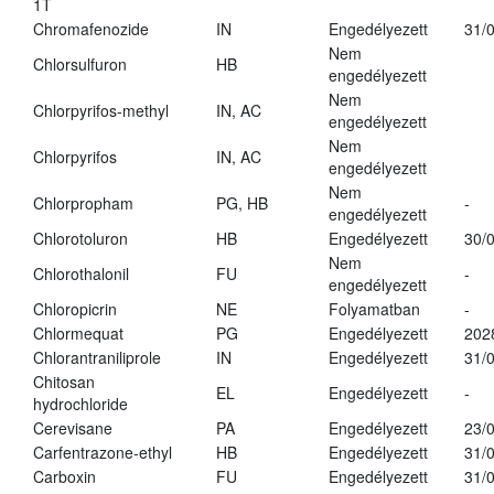
1T
Chromafenozide
IN
Engedélyezett
31/
Nem
Chlorsulfuron
HB
engedélyezett
Nem
Chlorpyrifos-methyl
IN, AC
engedélyezett
Nem
Chlorpyrifos
IN, AC
engedélyezett
Nem
Chlorpropham
PG, HB
-
engedélyezett
Chlorotoluron
HB
Engedélyezett
30/
Nem
Chlorothalonil
FU
-
engedélyezett
Chloropicrin
NE
Folyamatban
-
Chlormequat
PG
Engedélyezett
202
Chlorantraniliprole
IN
Engedélyezett
31/
Chitosan
EL
Engedélyezett
-
hydrochloride
Cerevisane
PA
Engedélyezett
23/
Carfentrazone-ethyl
HB
Engedélyezett
31/
Carboxin
FU
Engedélyezett
31/