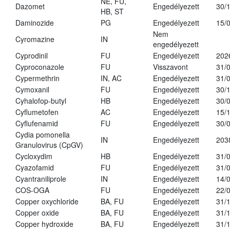
NE, FU,
Dazomet
Engedélyezett
30/
HB, ST
Daminozide
PG
Engedélyezett
15/
Nem
Cyromazine
IN
engedélyezett
Cyprodinil
FU
Engedélyezett
202
Cyproconazole
FU
Visszavont
31/
Cypermethrin
IN, AC
Engedélyezett
31/
Cymoxanil
FU
Engedélyezett
30/
Cyhalofop-butyl
HB
Engedélyezett
30/
Cyflumetofen
AC
Engedélyezett
15/
Cyflufenamid
FU
Engedélyezett
30/
Cydia pomonella
IN
Engedélyezett
203
Granulovirus (CpGV)
Cycloxydim
HB
Engedélyezett
31/
Cyazofamid
FU
Engedélyezett
31/
Cyantraniliprole
IN
Engedélyezett
14/
COS-OGA
FU
Engedélyezett
22/
Copper oxychloride
BA, FU
Engedélyezett
31/
Copper oxide
BA, FU
Engedélyezett
31/
Copper hydroxide
BA, FU
Engedélyezett
31/