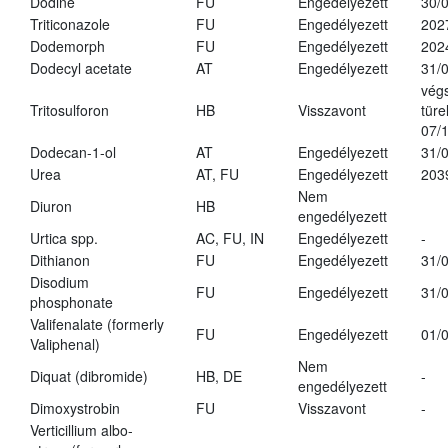
Dodine
FU
Engedélyezett
30/
Triticonazole
FU
Engedélyezett
202
Dodemorph
FU
Engedélyezett
202
Dodecyl acetate
AT
Engedélyezett
31/
vég
Tritosulforon
HB
Visszavont
türe
07/
Dodecan-1-ol
AT
Engedélyezett
31/
Urea
AT, FU
Engedélyezett
203
Nem
Diuron
HB
engedélyezett
Urtica spp.
AC, FU, IN
Engedélyezett
-
Dithianon
FU
Engedélyezett
31/
Disodium
FU
Engedélyezett
31/
phosphonate
Valifenalate (formerly
FU
Engedélyezett
01/
Valiphenal)
Nem
Diquat (dibromide)
HB, DE
-
engedélyezett
Dimoxystrobin
FU
Visszavont
-
Verticillium albo-