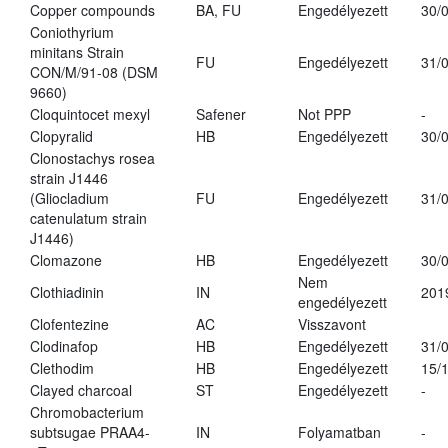
Copper compounds
BA, FU
Engedélyezett
30/
Coniothyrium
minitans Strain
FU
Engedélyezett
31/
CON/M/91-08 (DSM
9660)
Cloquintocet mexyl
Safener
Not PPP
-
Clopyralid
HB
Engedélyezett
30/
Clonostachys rosea
strain J1446
(Gliocladium
FU
Engedélyezett
31/
catenulatum strain
J1446)
Clomazone
HB
Engedélyezett
30/
Nem
Clothiadinin
IN
201
engedélyezett
Clofentezine
AC
Visszavont
Clodinafop
HB
Engedélyezett
31/
Clethodim
HB
Engedélyezett
15/
Clayed charcoal
ST
Engedélyezett
-
Chromobacterium
subtsugae PRAA4-
IN
Folyamatban
-