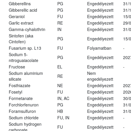
Gibberellins
PG
Engedélyezett
31/
Gibberellic acid
PG
Engedélyezett
31/
Geraniol
FU
Engedélyezett
15/
Garlic extract
RE
Engedélyezett
29/
Gamma-cyhalothrin
IN
Engedélyezett
31/
Sintofen (aka
PG
Engedélyezett
15/
Cintofen)
Fusarium sp. L13
FU
Folyamatban
-
Sodium 5-
PG
Engedélyezett
202
nitroguaiacolate
Fructose
EL
Engedélyezett
-
Sodium aluminium
Nem
RE
silicate
engedélyezett
Fosthiazate
NE
Engedélyezett
202
Fosetyl
FU
Engedélyezett
202
Formetanate
IN, AC
Engedélyezett
30/
Forchlorfenuron
PG
Engedélyezett
31/
Foramsulfuron
HB
Engedélyezett
31/
Sodium chloride
FU, IN
Engedélyezett
-
Sodium hydrogen
FU
Engedélyezett
-
carbonate