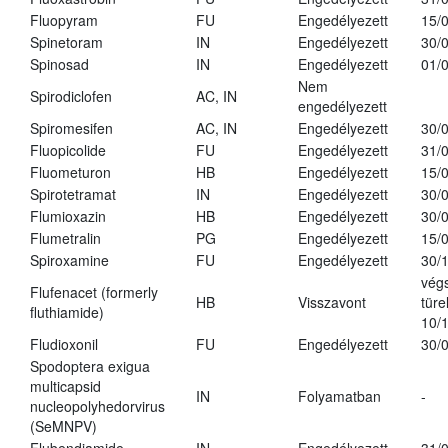
Fluopyram
FU
Engedélyezett
15/
Spinetoram
IN
Engedélyezett
30/
Spinosad
IN
Engedélyezett
01/
Nem
Spirodiclofen
AC, IN
engedélyezett
Spiromesifen
AC, IN
Engedélyezett
30/
Fluopicolide
FU
Engedélyezett
31/
Fluometuron
HB
Engedélyezett
15/
Spirotetramat
IN
Engedélyezett
30/
Flumioxazin
HB
Engedélyezett
30/
Flumetralin
PG
Engedélyezett
15/
Spiroxamine
FU
Engedélyezett
30/
vég
Flufenacet (formerly
HB
Visszavont
türe
fluthiamide)
10/
Fludioxonil
FU
Engedélyezett
30/
Spodoptera exigua
multicapsid
IN
Folyamatban
-
nucleopolyhedorvirus
(SeMNPV)