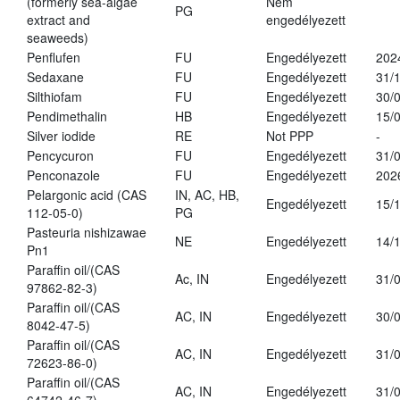
(formerly sea-algae
Nem
PG
extract and
engedélyezett
seaweeds)
Penflufen
FU
Engedélyezett
202
Sedaxane
FU
Engedélyezett
31/
Silthiofam
FU
Engedélyezett
30/
Pendimethalin
HB
Engedélyezett
15/
Silver iodide
RE
Not PPP
-
Pencycuron
FU
Engedélyezett
31/
Penconazole
FU
Engedélyezett
202
Pelargonic acid (CAS
IN, AC, HB,
Engedélyezett
15/
112-05-0)
PG
Pasteuria nishizawae
NE
Engedélyezett
14/
Pn1
Paraffin oil/(CAS
Ac, IN
Engedélyezett
31/
97862-82-3)
Paraffin oil/(CAS
AC, IN
Engedélyezett
30/
8042-47-5)
Paraffin oil/(CAS
AC, IN
Engedélyezett
31/
72623-86-0)
Paraffin oil/(CAS
AC, IN
Engedélyezett
31/