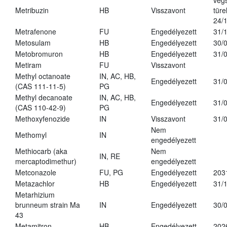
vég
Metribuzin
HB
Visszavont
türe
24/
Metrafenone
FU
Engedélyezett
31/
Metosulam
HB
Engedélyezett
30/
Metobromuron
HB
Engedélyezett
31/
Metiram
FU
Visszavont
Methyl octanoate
IN, AC, HB,
Engedélyezett
31/
(CAS 111-11-5)
PG
Methyl decanoate
IN, AC, HB,
Engedélyezett
31/
(CAS 110-42-9)
PG
Methoxyfenozide
IN
Visszavont
31/
Nem
Methomyl
IN
engedélyezett
Methiocarb (aka
Nem
IN, RE
mercaptodimethur)
engedélyezett
Metconazole
FU, PG
Engedélyezett
203
Metazachlor
HB
Engedélyezett
31/
Metarhizium
brunneum strain Ma
IN
Engedélyezett
30/
43
Metamitron
HB
Engedélyezett
202