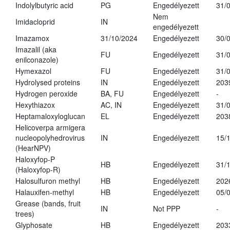
Indolylbutyric acid
PG
Engedélyezett
31/
Nem
Imidacloprid
IN
engedélyezett
Imazamox
31/10/2024
Engedélyezett
30/
Imazalil (aka
FU
Engedélyezett
31/
enilconazole)
Hymexazol
FU
Engedélyezett
31/
Hydrolysed proteins
IN
Engedélyezett
203
Hydrogen peroxide
BA, FU
Engedélyezett
-
Hexythiazox
AC, IN
Engedélyezett
31/
Heptamaloxyloglucan
EL
Engedélyezett
203
Helicoverpa armigera
nucleopolyhedrovirus
IN
Engedélyezett
15/
(HearNPV)
Haloxyfop-P
HB
Engedélyezett
31/
(Haloxyfop-R)
Halosulfuron methyl
HB
Engedélyezett
202
Halauxifen-methyl
HB
Engedélyezett
05/
Grease (bands, fruit
IN
Not PPP
-
trees)
Glyphosate
HB
Engedélyezett
203