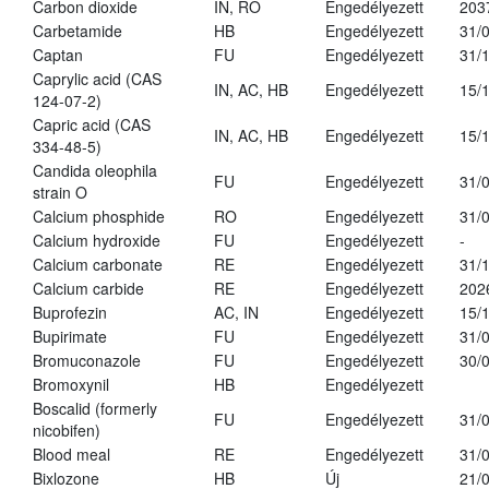
Carbon dioxide
IN, RO
Engedélyezett
203
Carbetamide
HB
Engedélyezett
31/
Captan
FU
Engedélyezett
31/
Caprylic acid (CAS
IN, AC, HB
Engedélyezett
15/
124-07-2)
Capric acid (CAS
IN, AC, HB
Engedélyezett
15/
334-48-5)
Candida oleophila
FU
Engedélyezett
31/
strain O
Calcium phosphide
RO
Engedélyezett
31/
Calcium hydroxide
FU
Engedélyezett
-
Calcium carbonate
RE
Engedélyezett
31/
Calcium carbide
RE
Engedélyezett
202
Buprofezin
AC, IN
Engedélyezett
15/
Bupirimate
FU
Engedélyezett
31/
Bromuconazole
FU
Engedélyezett
30/
Bromoxynil
HB
Engedélyezett
Boscalid (formerly
FU
Engedélyezett
31/
nicobifen)
Blood meal
RE
Engedélyezett
31/
Bixlozone
HB
Új
21/