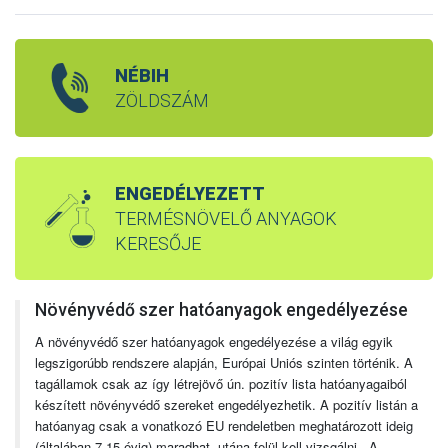
NÉBIH
ZÖLDSZÁM
ENGEDÉLYEZETT
TERMÉSNÖVELŐ ANYAGOK
KERESŐJE
Növényvédő szer hatóanyagok engedélyezése
A növényvédő szer hatóanyagok engedélyezése a világ egyik
legszigorúbb rendszere alapján, Európai Uniós szinten történik. A
tagállamok csak az így létrejövő ún. pozitív lista hatóanyagaiból
készített növényvédő szereket engedélyezhetik. A pozitív listán a
hatóanyag csak a vonatkozó EU rendeletben meghatározott ideig
(általában 7-15 évig) maradhat, utána felül kell vizsgálni. A