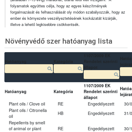
folyamatok együttes célja, hogy az egyes készítmények
forgalmazását és felhasználását oly módon szabályozzák, hogy az
ember és környezete veszélyeztetésének kockázatát kizárják,
illetve a lehető legkisebbre csökkentsék.
Növényvédő szer hatóanyag lista
1107/2009 EK
Ható
Hatóanyag
Kategória
Rendelet szerinti
lejára
állapot
1107/2009 EK
Ható
Hatóanyag
Kategória
Rendelet szerinti
lejára
állapot
Plant oils / Clove oil
RE
Engedélyezett
30/
Plant oils / Citronella
HB
Engedélyezett
31/
oil
Repellents by smell
of animal or plant
RE
Engedélyezett
30/