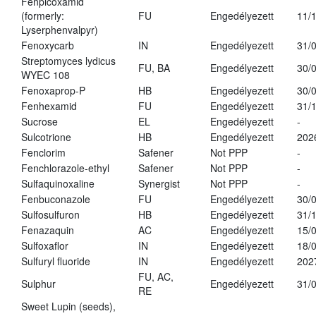
Fenpicoxamid
(formerly:
FU
Engedélyezett
11/
Lyserphenvalpyr)
Fenoxycarb
IN
Engedélyezett
31/
Streptomyces lydicus
FU, BA
Engedélyezett
30/
WYEC 108
Fenoxaprop-P
HB
Engedélyezett
30/
Fenhexamid
FU
Engedélyezett
31/
Sucrose
EL
Engedélyezett
-
Sulcotrione
HB
Engedélyezett
202
Fenclorim
Safener
Not PPP
-
Fenchlorazole-ethyl
Safener
Not PPP
-
Sulfaquinoxaline
Synergist
Not PPP
-
Fenbuconazole
FU
Engedélyezett
30/
Sulfosulfuron
HB
Engedélyezett
31/
Fenazaquin
AC
Engedélyezett
15/
Sulfoxaflor
IN
Engedélyezett
18/
Sulfuryl fluoride
IN
Engedélyezett
202
FU, AC,
Sulphur
Engedélyezett
31/
RE
Sweet Lupin (seeds),