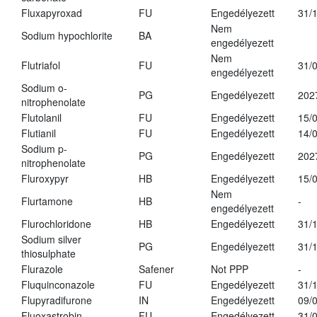
Fluxapyroxad
FU
Engedélyezett
31/
Nem
Sodium hypochlorite
BA
engedélyezett
Nem
Flutriafol
FU
31/
engedélyezett
Sodium o-
PG
Engedélyezett
202
nitrophenolate
Flutolanil
FU
Engedélyezett
15/
Flutianil
FU
Engedélyezett
14/
Sodium p-
PG
Engedélyezett
202
nitrophenolate
Fluroxypyr
HB
Engedélyezett
15/
Nem
Flurtamone
HB
-
engedélyezett
Flurochloridone
HB
Engedélyezett
31/
Sodium silver
PG
Engedélyezett
31/
thiosulphate
Flurazole
Safener
Not PPP
-
Fluquinconazole
FU
Engedélyezett
31/
Flupyradifurone
IN
Engedélyezett
09/
Fluoxastrobin
FU
Engedélyezett
31/