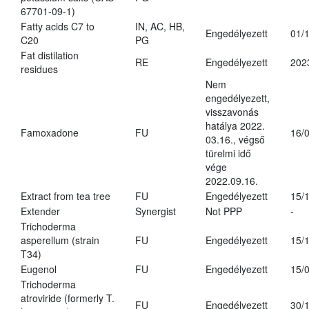
67701-09-1)
Fatty acids C7 to
IN, AC, HB,
Engedélyezett
01/
C20
PG
Fat distilation
RE
Engedélyezett
202
residues
Nem
engedélyezett,
visszavonás
hatálya 2022.
Famoxadone
FU
16/
03.16., végső
türelmi idő
vége
2022.09.16.
Extract from tea tree
FU
Engedélyezett
15/
Extender
Synergist
Not PPP
-
Trichoderma
asperellum (strain
FU
Engedélyezett
15/
T34)
Eugenol
FU
Engedélyezett
15/
Trichoderma
atroviride (formerly T.
FU
Engedélyezett
30/