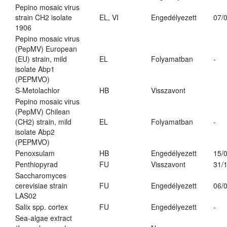
Pepino mosaic virus
strain CH2 isolate
EL, VI
Engedélyezett
07/
1906
Pepino mosaic virus
(PepMV) European
(EU) strain, mild
EL
Folyamatban
-
isolate Abp1
(PEPMVO)
S-Metolachlor
HB
Visszavont
Pepino mosaic virus
(PepMV) Chilean
(CH2) strain, mild
EL
Folyamatban
-
isolate Abp2
(PEPMVO)
Penoxsulam
HB
Engedélyezett
15/
Penthiopyrad
FU
Visszavont
31/
Saccharomyces
cerevisiae strain
FU
Engedélyezett
06/
LAS02
Salix spp. cortex
FU
Engedélyezett
-
Sea-algae extract