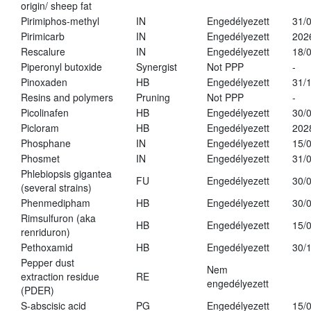
origin/ sheep fat
Pirimiphos-methyl
IN
Engedélyezett
31/
Pirimicarb
IN
Engedélyezett
202
Rescalure
IN
Engedélyezett
18/
Piperonyl butoxide
Synergist
Not PPP
-
Pinoxaden
HB
Engedélyezett
31/
Resins and polymers
Pruning
Not PPP
-
Picolinafen
HB
Engedélyezett
30/
Picloram
HB
Engedélyezett
202
Phosphane
IN
Engedélyezett
15/
Phosmet
IN
Engedélyezett
31/
Phlebiopsis gigantea
FU
Engedélyezett
30/
(several strains)
Phenmedipham
HB
Engedélyezett
30/
Rimsulfuron (aka
HB
Engedélyezett
15/
renriduron)
Pethoxamid
HB
Engedélyezett
30/
Pepper dust
Nem
extraction residue
RE
engedélyezett
(PDER)
S-abscisic acid
PG
Engedélyezett
15/