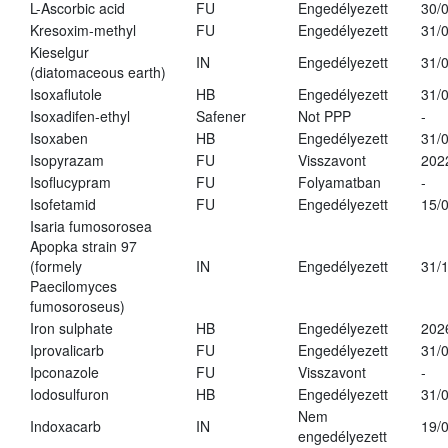
L-Ascorbic acid
FU
Engedélyezett
30/
Kresoxim-methyl
FU
Engedélyezett
31/
Kieselgur
IN
Engedélyezett
31/
(diatomaceous earth)
Isoxaflutole
HB
Engedélyezett
31/
Isoxadifen-ethyl
Safener
Not PPP
-
Isoxaben
HB
Engedélyezett
31/
Isopyrazam
FU
Visszavont
202
Isoflucypram
FU
Folyamatban
-
Isofetamid
FU
Engedélyezett
15/
Isaria fumosorosea
Apopka strain 97
(formely
IN
Engedélyezett
31/
Paecilomyces
fumosoroseus)
Iron sulphate
HB
Engedélyezett
202
Iprovalicarb
FU
Engedélyezett
31/
Ipconazole
FU
Visszavont
-
Iodosulfuron
HB
Engedélyezett
31/
Nem
Indoxacarb
IN
19/
engedélyezett