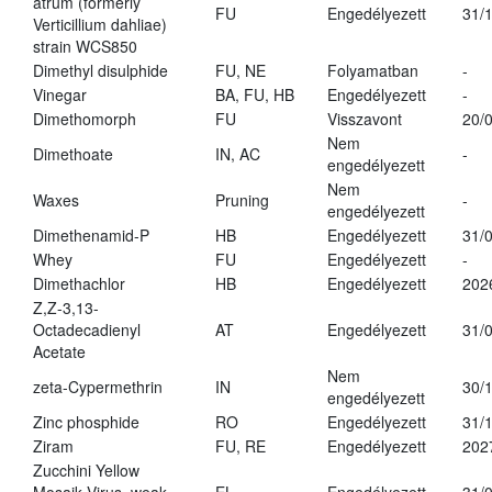
atrum (formerly
FU
Engedélyezett
31/
Verticillium dahliae)
strain WCS850
Dimethyl disulphide
FU, NE
Folyamatban
-
Vinegar
BA, FU, HB
Engedélyezett
-
Dimethomorph
FU
Visszavont
20/
Nem
Dimethoate
IN, AC
-
engedélyezett
Nem
Waxes
Pruning
-
engedélyezett
Dimethenamid-P
HB
Engedélyezett
31/
Whey
FU
Engedélyezett
-
Dimethachlor
HB
Engedélyezett
202
Z,Z-3,13-
Octadecadienyl
AT
Engedélyezett
31/
Acetate
Nem
zeta-Cypermethrin
IN
30/
engedélyezett
Zinc phosphide
RO
Engedélyezett
31/
Ziram
FU, RE
Engedélyezett
202
Zucchini Yellow