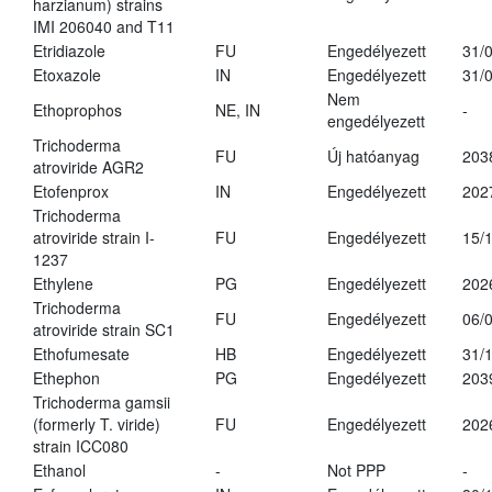
harzianum) strains
IMI 206040 and T11
Etridiazole
FU
Engedélyezett
31/
Etoxazole
IN
Engedélyezett
31/
Nem
Ethoprophos
NE, IN
-
engedélyezett
Trichoderma
FU
Új hatóanyag
203
atroviride AGR2
Etofenprox
IN
Engedélyezett
202
Trichoderma
atroviride strain I-
FU
Engedélyezett
15/
1237
Ethylene
PG
Engedélyezett
202
Trichoderma
FU
Engedélyezett
06/
atroviride strain SC1
Ethofumesate
HB
Engedélyezett
31/
Ethephon
PG
Engedélyezett
203
Trichoderma gamsii
(formerly T. viride)
FU
Engedélyezett
202
strain ICC080
Ethanol
-
Not PPP
-