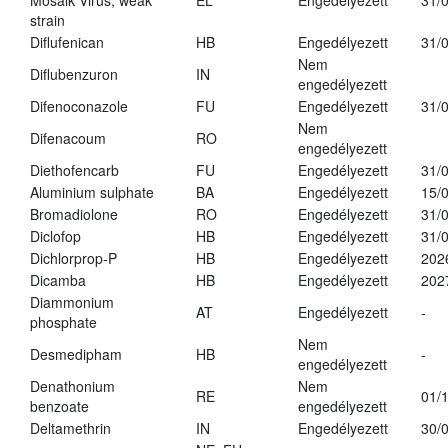
Mosaik Virus, weak
EL
Engedélyezett
31/
strain
Diflufenican
HB
Engedélyezett
31/
Nem
Diflubenzuron
IN
engedélyezett
Difenoconazole
FU
Engedélyezett
31/
Nem
Difenacoum
RO
engedélyezett
Diethofencarb
FU
Engedélyezett
31/
Aluminium sulphate
BA
Engedélyezett
15/
Bromadiolone
RO
Engedélyezett
31/
Diclofop
HB
Engedélyezett
31/
Dichlorprop-P
HB
Engedélyezett
202
Dicamba
HB
Engedélyezett
202
Diammonium
AT
Engedélyezett
-
phosphate
Nem
Desmedipham
HB
-
engedélyezett
Denathonium
Nem
RE
01/
benzoate
engedélyezett
Deltamethrin
IN
Engedélyezett
30/