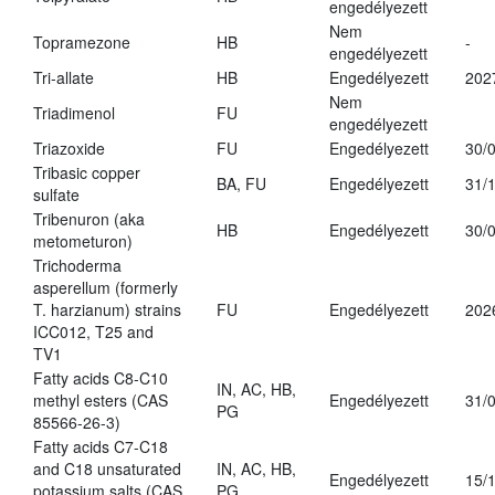
engedélyezett
Nem
Topramezone
HB
-
engedélyezett
Tri-allate
HB
Engedélyezett
202
Nem
Triadimenol
FU
engedélyezett
Triazoxide
FU
Engedélyezett
30/
Tribasic copper
BA, FU
Engedélyezett
31/
sulfate
Tribenuron (aka
HB
Engedélyezett
30/
metometuron)
Trichoderma
asperellum (formerly
T. harzianum) strains
FU
Engedélyezett
202
ICC012, T25 and
TV1
Fatty acids C8-C10
IN, AC, HB,
methyl esters (CAS
Engedélyezett
31/
PG
85566-26-3)
Fatty acids C7-C18
and C18 unsaturated
IN, AC, HB,
Engedélyezett
15/
potassium salts (CAS
PG