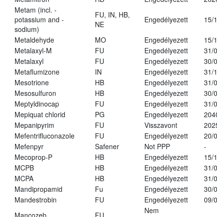
Metam (incl. -
FU, IN, HB,
potassium and -
Engedélyezett
15/
NE
sodium)
Metaldehyde
MO
Engedélyezett
15/
Metalaxyl-M
FU
Engedélyezett
31/
Metalaxyl
FU
Engedélyezett
30/
Metaflumizone
IN
Engedélyezett
31/
Mesotrione
HB
Engedélyezett
31/
Mesosulfuron
HB
Engedélyezett
30/
Meptyldinocap
FU
Engedélyezett
31/
Mepiquat chlorid
PG
Engedélyezett
204
Mepanipyrim
FU
Visszavont
202
Mefentrifluconazole
FU
Engedélyezett
20/
Mefenpyr
Safener
Not PPP
-
Mecoprop-P
HB
Engedélyezett
15/
MCPB
HB
Engedélyezett
31/
MCPA
HB
Engedélyezett
31/
Mandipropamid
Fu
Engedélyezett
30/
Mandestrobin
FU
Engedélyezett
09/
Nem
Mancozeb
FU