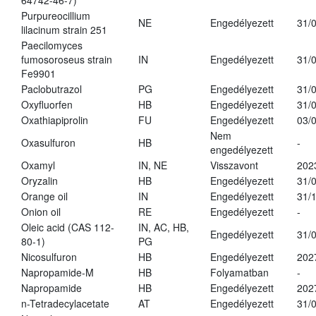
64742-46-7)
Purpureocillium
NE
Engedélyezett
31/
lilacinum strain 251
Paecilomyces
fumosoroseus strain
IN
Engedélyezett
31/
Fe9901
Paclobutrazol
PG
Engedélyezett
31/
Oxyfluorfen
HB
Engedélyezett
31/
Oxathiapiprolin
FU
Engedélyezett
03/
Nem
Oxasulfuron
HB
-
engedélyezett
Oxamyl
IN, NE
Visszavont
202
Oryzalin
HB
Engedélyezett
31/
Orange oil
IN
Engedélyezett
31/
Onion oil
RE
Engedélyezett
-
Oleic acid (CAS 112-
IN, AC, HB,
Engedélyezett
31/
80-1)
PG
Nicosulfuron
HB
Engedélyezett
202
Napropamide-M
HB
Folyamatban
-
Napropamide
HB
Engedélyezett
202
n-Tetradecylacetate
AT
Engedélyezett
31/