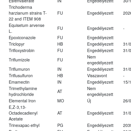
Esfenvalerate
IN
Engedélyezett
30/
Trichoderma
harzianum strains T-
FU
Engedélyezett
202
22 and ITEM 908
Equisetum arvense
FU
Engedélyezett
-
L.
Epoxiconazole
FU
Engedélyezett
Triclopyr
HB
Engedélyezett
31/
Trifloxystrobin
FU
Engedélyezett
31/
Nem
Triflumizole
FU
engedélyezett
Triflumuron
IN
Engedélyezett
31/
Triflusulfuron
HB
Visszavont
-
Emamectin
IN
Engedélyezett
15/
Trimethylamine
Nem
AT
hydrochloride
engedélyezett
Elemental Iron
MO
Új
26/
E,Z-3,13-
Octadecadienyl
AT
Engedélyezett
31/
Acetate
Trinexapac-ethyl
PG
Engedélyezett
203