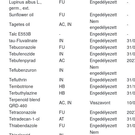
Lupinus albus L.,
FU
Engedélyezett
-
germ., ext.
Sunflower oil
FU
Engedélyezett
-
Nem
Tagetes oil
AC, IN
-
engedélyezett
Talc E553B
-
Engedélyezett
-
tau-Fluvalinate
IN
Engedélyezett
31/
Tebuconazole
FU
Engedélyezett
31/
Tebufenozide
IN
Engedélyezett
31/
Tebufenpyrad
AC
Engedélyezett
202
Nem
Teflubenzuron
IN
engedélyezett
Tefluthrin
IN
Engedélyezett
31/
Tembotrione
HB
Engedélyezett
31/
Terbuthylazine
HB
Engedélyezett
31/
Terpenoid blend
AC, IN
Visszavont
10/
QRD-460
Tetraconazole
FU
Engedélyezett
202
Tetradecan-1-ol
AT
Engedélyezett
31/
Thiabendazole
FU
Engedélyezett
31/
Nem