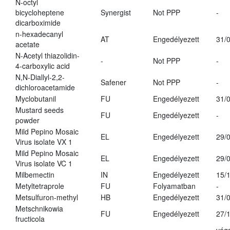
N-octyl
bicycloheptene
Synergist
Not PPP
-
dicarboximide
n-hexadecanyl
AT
Engedélyezett
31/
acetate
N-Acetyl thiazolidin-
-
Not PPP
-
4-carboxylic acid
N,N-Diallyl-2,2-
Safener
Not PPP
-
dichloroacetamide
Myclobutanil
FU
Engedélyezett
31/
Mustard seeds
FU
Engedélyezett
-
powder
Mild Pepino Mosaic
EL
Engedélyezett
29/
Virus isolate VX 1
Mild Pepino Mosaic
EL
Engedélyezett
29/
Virus isolate VC 1
Milbemectin
IN
Engedélyezett
15/
Metyltetraprole
FU
Folyamatban
-
Metsulfuron-methyl
HB
Engedélyezett
31/
Metschnikowia
FU
Engedélyezett
27/
fructicola