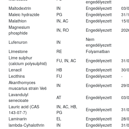
engedélyezett
Maltodextrin
IN
Engedélyezett
03/
Maleic hydrazide
PG
Engedélyezett
31/
Malathion
IN, AC
Engedélyezett
15/
Magnesium
IN, RO
Engedélyezett
202
phosphide
Nem
Lufenuron
IN
engedélyezett
Limestone
RE
Folyamatban
Lime sulphur
FU, IN, AC
Engedélyezett
31/
(calcium polysulphid)
Lenacil
HB
Engedélyezett
30/
Lecithins
FU
Engedélyezett
-
Akanthomyces
IN
Engedélyezett
29/
muscarius strain Ve6
Lavandulyl
AT
Engedélyezett
03/
senecioate
Lauric acid (CAS
IN, AC, HB,
Engedélyezett
31/
143-07-7)
PG
Laminarin
EL
Engedélyezett
28/
lambda-Cyhalothrin
IN
Engedélyezett
31/