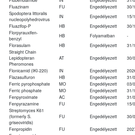
Flubendiamide
IN
Engedélyezett
31/
Fluazinam
FU
Engedélyezett
30/
Spodoptera littoralis
IN
Engedélyezett
15/
nucleopolyhedrovirus
Fluazifop-P
HB
Engedélyezett
30/
Florpyrauxifen-
HB
Folyamatban
-
benzyl
Florasulam
HB
Engedélyezett
31/
Straight Chain
Lepidopteran
AT
Engedélyezett
30/
Pheromones
Flonicamid (IKI-220)
IN
Engedélyezett
202
Flazasulfuron
HB
Engedélyezett
31/
Ferric pyrophosphate
MO
Engedélyezett
03/
Ferric phosphate
MO
Engedélyezett
31/
Fenpyroximate
AC
Engedélyezett
31/
Fenpyrazamine
FU
Engedélyezett
15/
Streptomyces K61
(formerly S.
FU
Engedélyezett
30/
griseoviridis)
Fenpropidin
FU
Engedélyezett
202