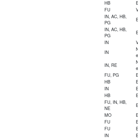
HB
E
FU
V
IN, AC, HB,
E
PG
IN, AC, HB,
E
PG
IN
V
IN
e
IN, RE
e
FU, PG
E
HB
E
IN
E
HB
E
FU, IN, HB,
E
NE
MO
E
FU
E
FU
E
IN
E