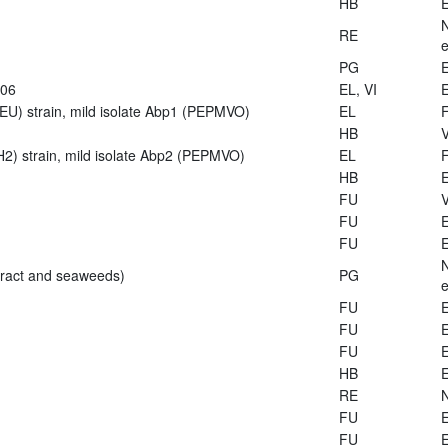
HB
E
RE
e
PG
E
906
EL, VI
E
U) strain, mild isolate Abp1 (PEPMVO)
EL
HB
V
2) strain, mild isolate Abp2 (PEPMVO)
EL
HB
E
FU
V
FU
E
FU
E
tract and seaweeds)
PG
e
FU
E
FU
E
FU
E
HB
E
RE
FU
E
FU
E