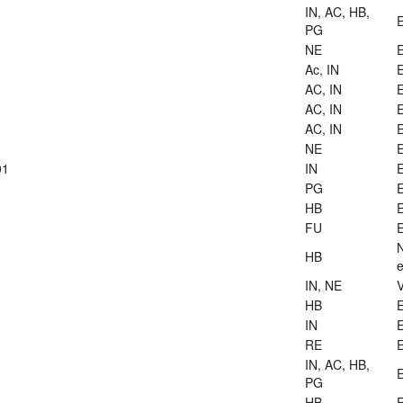
IN, AC, HB,
E
PG
NE
E
Ac, IN
E
AC, IN
E
AC, IN
E
AC, IN
E
NE
E
01
IN
E
PG
E
HB
E
FU
E
HB
e
IN, NE
V
HB
E
IN
E
RE
E
IN, AC, HB,
E
PG
HB
E