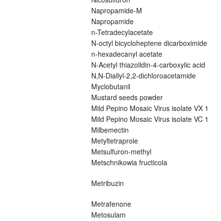
Napropamide-M
Napropamide
n-Tetradecylacetate
N-octyl bicycloheptene dicarboximide
n-hexadecanyl acetate
N-Acetyl thiazolidin-4-carboxylic acid
N,N-Diallyl-2,2-dichloroacetamide
Myclobutanil
Mustard seeds powder
Mild Pepino Mosaic Virus isolate VX 1
Mild Pepino Mosaic Virus isolate VC 1
Milbemectin
Metyltetraprole
Metsulfuron-methyl
Metschnikowia fructicola
Metribuzin
Metrafenone
Metosulam