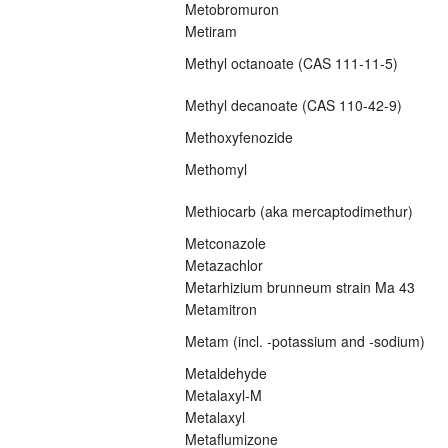
Metobromuron
Metiram
Methyl octanoate (CAS 111-11-5)
Methyl decanoate (CAS 110-42-9)
Methoxyfenozide
Methomyl
Methiocarb (aka mercaptodimethur)
Metconazole
Metazachlor
Metarhizium brunneum strain Ma 43
Metamitron
Metam (incl. -potassium and -sodium)
Metaldehyde
Metalaxyl-M
Metalaxyl
Metaflumizone