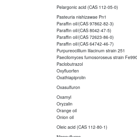
Pelargonic acid (CAS 112-05-0)
Pasteuria nishizawae Pn1
Paraffin oil/(CAS 97862-82-3)
Paraffin oil/(CAS 8042-47-5)
Paraffin oil/(CAS 72623-86-0)
Paraffin oil/(CAS 64742-46-7)
Purpureocillium lilacinum strain 251
Paecilomyces fumosoroseus strain Fe99
Paclobutrazol
Oxyfluorfen
Oxathiapiprolin
Oxasulfuron
Oxamyl
Oryzalin
Orange oil
Onion oil
Oleic acid (CAS 112-80-1)
Nicosulfuron