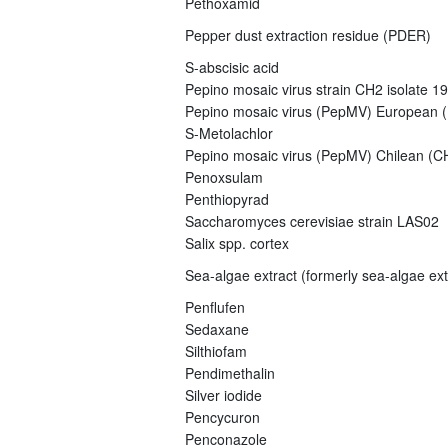
Pethoxamid
Pepper dust extraction residue (PDER)
S-abscisic acid
Pepino mosaic virus strain CH2 isolate 1
Pepino mosaic virus (PepMV) European (E
S-Metolachlor
Pepino mosaic virus (PepMV) Chilean (CH
Penoxsulam
Penthiopyrad
Saccharomyces cerevisiae strain LAS02
Salix spp. cortex
Sea-algae extract (formerly sea-algae ex
Penflufen
Sedaxane
Silthiofam
Pendimethalin
Silver iodide
Pencycuron
Penconazole