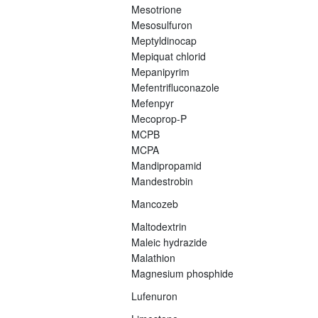
Mesotrione
Mesosulfuron
Meptyldinocap
Mepiquat chlorid
Mepanipyrim
Mefentrifluconazole
Mefenpyr
Mecoprop-P
MCPB
MCPA
Mandipropamid
Mandestrobin
Mancozeb
Maltodextrin
Maleic hydrazide
Malathion
Magnesium phosphide
Lufenuron