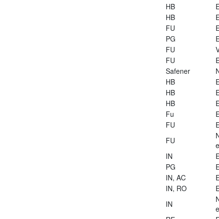
HB
E
HB
E
FU
E
PG
E
FU
V
FU
E
Safener
HB
E
HB
E
HB
E
Fu
E
FU
E
FU
e
IN
E
PG
E
IN, AC
E
IN, RO
E
IN
e