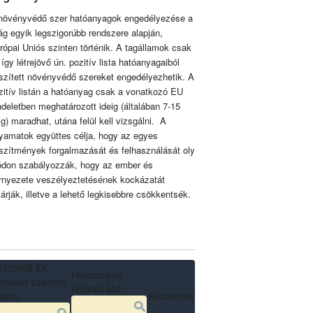
növényvédő szer hatóanyagok engedélyezése a
lág egyik legszigorúbb rendszere alapján,
rópai Uniós szinten történik. A tagállamok csak
 így létrejövő ún. pozitív lista hatóanyagaiból
szített növényvédő szereket engedélyezhetik. A
zitív listán a hatóanyag csak a vonatkozó EU
ndeletben meghatározott ideig (általában 7-15
ig) maradhat, utána felül kell vizsgálni. A
lyamatok együttes célja, hogy az egyes
szítmények forgalmazását és felhasználását oly
don szabályozzák, hogy az ember és
rnyezete veszélyeztetésének kockázatát
zárják, illetve a lehető legkisebbre csökkentsék.
07/2009 EK
Hatóanyag
delet szerinti
lejárati idő
apot
Részletek