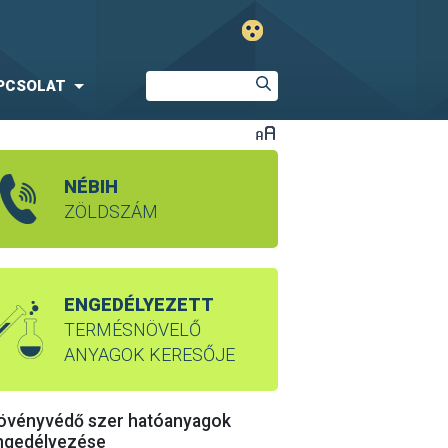
PCSOLAT
NÉBIH
ZÖLDSZÁM
ENGEDÉLYEZETT
TERMÉSNÖVELŐ
ANYAGOK KERESŐJE
övényvédő szer hatóanyagok
ngedélyezése