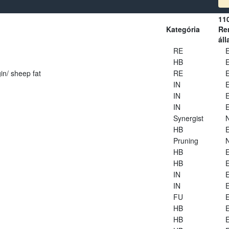
11
Kategória
Ren
áll
RE
E
HB
E
in/ sheep fat
RE
E
IN
E
IN
E
IN
E
Synergist
HB
E
Pruning
HB
E
HB
E
IN
E
IN
E
FU
E
HB
E
HB
E