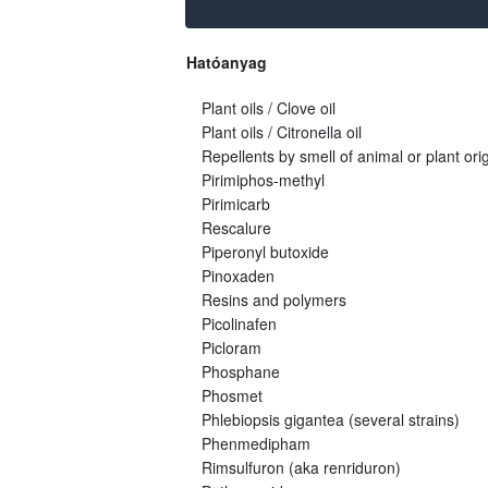
Hatóanyag
Plant oils / Clove oil
Plant oils / Citronella oil
Repellents by smell of animal or plant orig
Pirimiphos-methyl
Pirimicarb
Rescalure
Piperonyl butoxide
Pinoxaden
Resins and polymers
Picolinafen
Picloram
Phosphane
Phosmet
Phlebiopsis gigantea (several strains)
Phenmedipham
Rimsulfuron (aka renriduron)