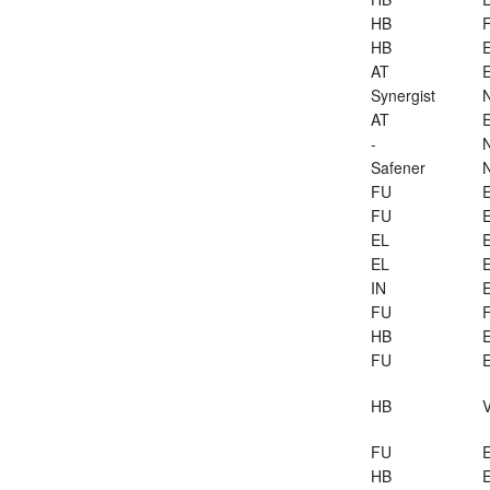
HB
HB
E
AT
E
Synergist
AT
E
-
Safener
FU
E
FU
E
EL
E
EL
E
IN
E
FU
HB
E
FU
E
HB
V
FU
E
HB
E