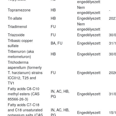
engedélyezett
Nem
Topramezone
HB
-
engedélyezett
Tri-allate
HB
Engedélyezett
202
Nem
Triadimenol
FU
engedélyezett
Triazoxide
FU
Engedélyezett
30/
Tribasic copper
BA, FU
Engedélyezett
31/
sulfate
Tribenuron (aka
HB
Engedélyezett
30/
metometuron)
Trichoderma
asperellum (formerly
T. harzianum) strains
FU
Engedélyezett
202
ICC012, T25 and
TV1
Fatty acids C8-C10
IN, AC, HB,
methyl esters (CAS
Engedélyezett
31/
PG
85566-26-3)
Fatty acids C7-C18
and C18 unsaturated
IN, AC, HB,
Engedélyezett
15/
potassium salts (CAS
PG