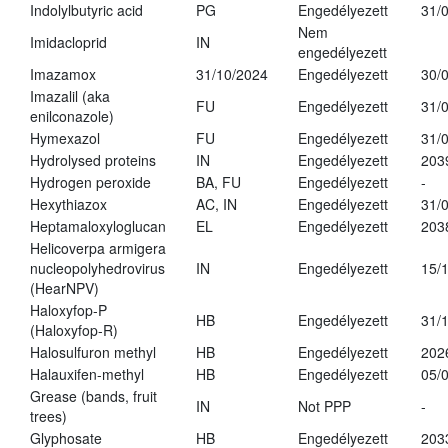
Indolylbutyric acid
PG
Engedélyezett
31/
Nem
Imidacloprid
IN
engedélyezett
Imazamox
31/10/2024
Engedélyezett
30/
Imazalil (aka
FU
Engedélyezett
31/
enilconazole)
Hymexazol
FU
Engedélyezett
31/
Hydrolysed proteins
IN
Engedélyezett
203
Hydrogen peroxide
BA, FU
Engedélyezett
-
Hexythiazox
AC, IN
Engedélyezett
31/
Heptamaloxyloglucan
EL
Engedélyezett
203
Helicoverpa armigera
nucleopolyhedrovirus
IN
Engedélyezett
15/
(HearNPV)
Haloxyfop-P
HB
Engedélyezett
31/
(Haloxyfop-R)
Halosulfuron methyl
HB
Engedélyezett
202
Halauxifen-methyl
HB
Engedélyezett
05/
Grease (bands, fruit
IN
Not PPP
-
trees)
Glyphosate
HB
Engedélyezett
203