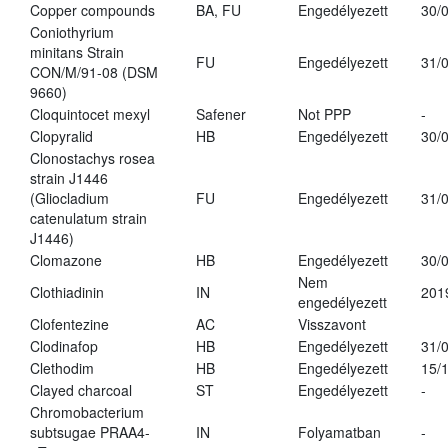
Copper compounds
BA, FU
Engedélyezett
30/
Coniothyrium
minitans Strain
FU
Engedélyezett
31/
CON/M/91-08 (DSM
9660)
Cloquintocet mexyl
Safener
Not PPP
-
Clopyralid
HB
Engedélyezett
30/
Clonostachys rosea
strain J1446
(Gliocladium
FU
Engedélyezett
31/
catenulatum strain
J1446)
Clomazone
HB
Engedélyezett
30/
Nem
Clothiadinin
IN
201
engedélyezett
Clofentezine
AC
Visszavont
Clodinafop
HB
Engedélyezett
31/
Clethodim
HB
Engedélyezett
15/
Clayed charcoal
ST
Engedélyezett
-
Chromobacterium
subtsugae PRAA4-
IN
Folyamatban
-