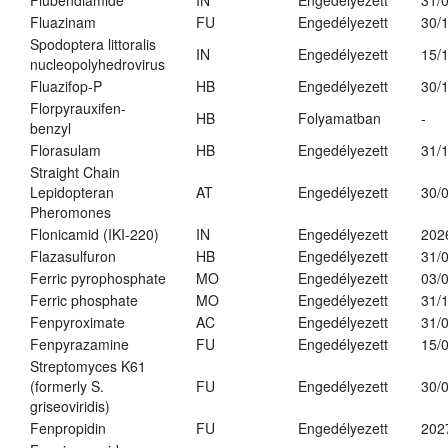
Flubendiamide
IN
Engedélyezett
31/
Fluazinam
FU
Engedélyezett
30/
Spodoptera littoralis
IN
Engedélyezett
15/
nucleopolyhedrovirus
Fluazifop-P
HB
Engedélyezett
30/
Florpyrauxifen-
HB
Folyamatban
-
benzyl
Florasulam
HB
Engedélyezett
31/
Straight Chain
Lepidopteran
AT
Engedélyezett
30/
Pheromones
Flonicamid (IKI-220)
IN
Engedélyezett
202
Flazasulfuron
HB
Engedélyezett
31/
Ferric pyrophosphate
MO
Engedélyezett
03/
Ferric phosphate
MO
Engedélyezett
31/
Fenpyroximate
AC
Engedélyezett
31/
Fenpyrazamine
FU
Engedélyezett
15/
Streptomyces K61
(formerly S.
FU
Engedélyezett
30/
griseoviridis)
Fenpropidin
FU
Engedélyezett
202