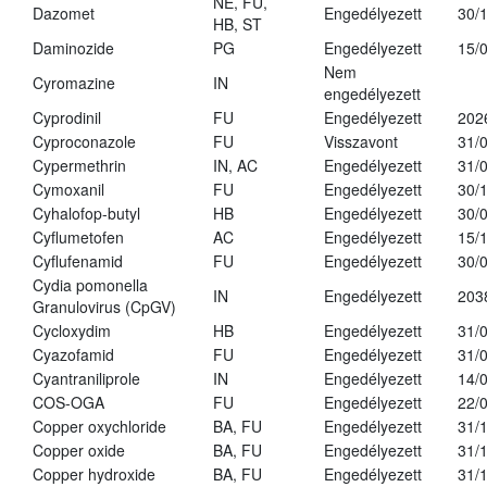
NE, FU,
Dazomet
Engedélyezett
30/
HB, ST
Daminozide
PG
Engedélyezett
15/
Nem
Cyromazine
IN
engedélyezett
Cyprodinil
FU
Engedélyezett
202
Cyproconazole
FU
Visszavont
31/
Cypermethrin
IN, AC
Engedélyezett
31/
Cymoxanil
FU
Engedélyezett
30/
Cyhalofop-butyl
HB
Engedélyezett
30/
Cyflumetofen
AC
Engedélyezett
15/
Cyflufenamid
FU
Engedélyezett
30/
Cydia pomonella
IN
Engedélyezett
203
Granulovirus (CpGV)
Cycloxydim
HB
Engedélyezett
31/
Cyazofamid
FU
Engedélyezett
31/
Cyantraniliprole
IN
Engedélyezett
14/
COS-OGA
FU
Engedélyezett
22/
Copper oxychloride
BA, FU
Engedélyezett
31/
Copper oxide
BA, FU
Engedélyezett
31/
Copper hydroxide
BA, FU
Engedélyezett
31/