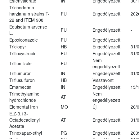
Esfenvalerate
IN
Engedélyezett
30/
Trichoderma
harzianum strains T-
FU
Engedélyezett
202
22 and ITEM 908
Equisetum arvense
FU
Engedélyezett
-
L.
Epoxiconazole
FU
Engedélyezett
Triclopyr
HB
Engedélyezett
31/
Trifloxystrobin
FU
Engedélyezett
31/
Nem
Triflumizole
FU
engedélyezett
Triflumuron
IN
Engedélyezett
31/
Triflusulfuron
HB
Visszavont
-
Emamectin
IN
Engedélyezett
15/
Trimethylamine
Nem
AT
hydrochloride
engedélyezett
Elemental Iron
MO
Új
26/
E,Z-3,13-
Octadecadienyl
AT
Engedélyezett
31/
Acetate
Trinexapac-ethyl
PG
Engedélyezett
203