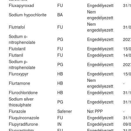
Fluxapyroxad
FU
Engedélyezett
31/
Nem
Sodium hypochlorite
BA
engedélyezett
Nem
Flutriafol
FU
31/
engedélyezett
Sodium o-
PG
Engedélyezett
202
nitrophenolate
Flutolanil
FU
Engedélyezett
15/
Flutianil
FU
Engedélyezett
14/
Sodium p-
PG
Engedélyezett
202
nitrophenolate
Fluroxypyr
HB
Engedélyezett
15/
Nem
Flurtamone
HB
-
engedélyezett
Flurochloridone
HB
Engedélyezett
31/
Sodium silver
PG
Engedélyezett
31/
thiosulphate
Flurazole
Safener
Not PPP
-
Fluquinconazole
FU
Engedélyezett
31/
Flupyradifurone
IN
Engedélyezett
09/
Fluoxastrobin
FU
Engedélyezett
31/