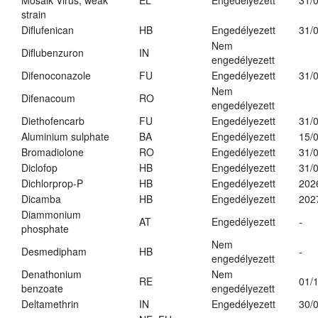
Mosaik Virus, weak
EL
Engedélyezett
31/
strain
Diflufenican
HB
Engedélyezett
31/
Nem
Diflubenzuron
IN
engedélyezett
Difenoconazole
FU
Engedélyezett
31/
Nem
Difenacoum
RO
engedélyezett
Diethofencarb
FU
Engedélyezett
31/
Aluminium sulphate
BA
Engedélyezett
15/
Bromadiolone
RO
Engedélyezett
31/
Diclofop
HB
Engedélyezett
31/
Dichlorprop-P
HB
Engedélyezett
202
Dicamba
HB
Engedélyezett
202
Diammonium
AT
Engedélyezett
-
phosphate
Nem
Desmedipham
HB
-
engedélyezett
Denathonium
Nem
RE
01/
benzoate
engedélyezett
Deltamethrin
IN
Engedélyezett
30/