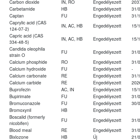
Carbon dioxide
IN, RO
Engedélyezett
203
Carbetamide
HB
Engedélyezett
31/
Captan
FU
Engedélyezett
31/
Caprylic acid (CAS
IN, AC, HB
Engedélyezett
15/
124-07-2)
Capric acid (CAS
IN, AC, HB
Engedélyezett
15/
334-48-5)
Candida oleophila
FU
Engedélyezett
31/
strain O
Calcium phosphide
RO
Engedélyezett
31/
Calcium hydroxide
FU
Engedélyezett
-
Calcium carbonate
RE
Engedélyezett
31/
Calcium carbide
RE
Engedélyezett
202
Buprofezin
AC, IN
Engedélyezett
15/
Bupirimate
FU
Engedélyezett
31/
Bromuconazole
FU
Engedélyezett
30/
Bromoxynil
HB
Engedélyezett
Boscalid (formerly
FU
Engedélyezett
31/
nicobifen)
Blood meal
RE
Engedélyezett
31/
Bixlozone
HB
Új
21/