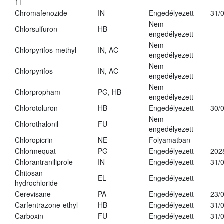
1T
Chromafenozide
IN
Engedélyezett
31/
Nem
Chlorsulfuron
HB
engedélyezett
Nem
Chlorpyrifos-methyl
IN, AC
engedélyezett
Nem
Chlorpyrifos
IN, AC
engedélyezett
Nem
Chlorpropham
PG, HB
-
engedélyezett
Chlorotoluron
HB
Engedélyezett
30/
Nem
Chlorothalonil
FU
-
engedélyezett
Chloropicrin
NE
Folyamatban
-
Chlormequat
PG
Engedélyezett
202
Chlorantraniliprole
IN
Engedélyezett
31/
Chitosan
EL
Engedélyezett
-
hydrochloride
Cerevisane
PA
Engedélyezett
23/
Carfentrazone-ethyl
HB
Engedélyezett
31/
Carboxin
FU
Engedélyezett
31/