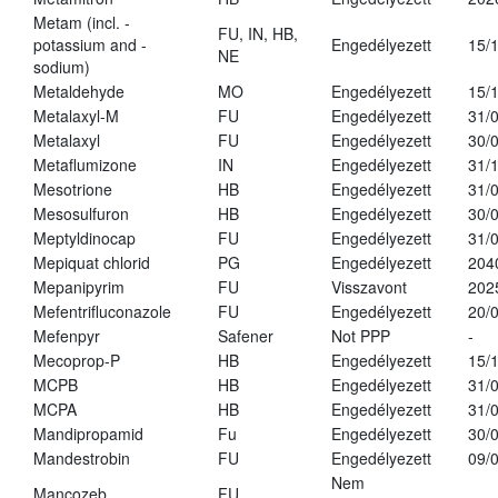
Metam (incl. -
FU, IN, HB,
potassium and -
Engedélyezett
15/
NE
sodium)
Metaldehyde
MO
Engedélyezett
15/
Metalaxyl-M
FU
Engedélyezett
31/
Metalaxyl
FU
Engedélyezett
30/
Metaflumizone
IN
Engedélyezett
31/
Mesotrione
HB
Engedélyezett
31/
Mesosulfuron
HB
Engedélyezett
30/
Meptyldinocap
FU
Engedélyezett
31/
Mepiquat chlorid
PG
Engedélyezett
204
Mepanipyrim
FU
Visszavont
202
Mefentrifluconazole
FU
Engedélyezett
20/
Mefenpyr
Safener
Not PPP
-
Mecoprop-P
HB
Engedélyezett
15/
MCPB
HB
Engedélyezett
31/
MCPA
HB
Engedélyezett
31/
Mandipropamid
Fu
Engedélyezett
30/
Mandestrobin
FU
Engedélyezett
09/
Nem
Mancozeb
FU