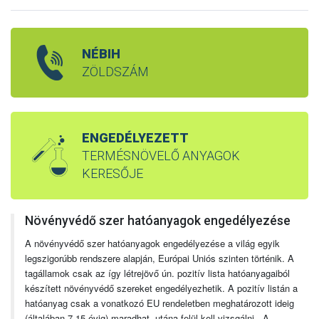
NÉBIH
ZÖLDSZÁM
ENGEDÉLYEZETT
TERMÉSNÖVELŐ ANYAGOK
KERESŐJE
Növényvédő szer hatóanyagok engedélyezése
A növényvédő szer hatóanyagok engedélyezése a világ egyik
legszigorúbb rendszere alapján, Európai Uniós szinten történik. A
tagállamok csak az így létrejövő ún. pozitív lista hatóanyagaiból
készített növényvédő szereket engedélyezhetik. A pozitív listán a
hatóanyag csak a vonatkozó EU rendeletben meghatározott ideig
(általában 7-15 évig) maradhat, utána felül kell vizsgálni. A