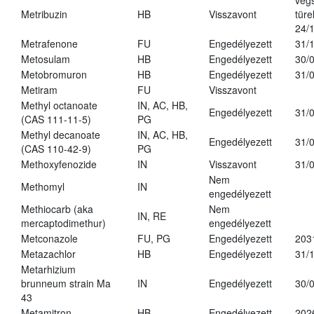
vég
Metribuzin
HB
Visszavont
türe
24/
Metrafenone
FU
Engedélyezett
31/
Metosulam
HB
Engedélyezett
30/
Metobromuron
HB
Engedélyezett
31/
Metiram
FU
Visszavont
Methyl octanoate
IN, AC, HB,
Engedélyezett
31/
(CAS 111-11-5)
PG
Methyl decanoate
IN, AC, HB,
Engedélyezett
31/
(CAS 110-42-9)
PG
Methoxyfenozide
IN
Visszavont
31/
Nem
Methomyl
IN
engedélyezett
Methiocarb (aka
Nem
IN, RE
mercaptodimethur)
engedélyezett
Metconazole
FU, PG
Engedélyezett
203
Metazachlor
HB
Engedélyezett
31/
Metarhizium
brunneum strain Ma
IN
Engedélyezett
30/
43
Metamitron
HB
Engedélyezett
202