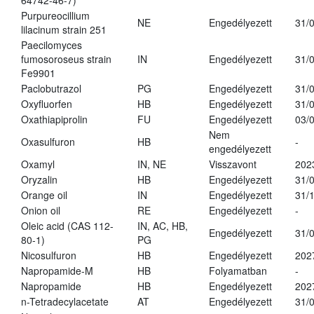
64742-46-7)
Purpureocillium
NE
Engedélyezett
31/
lilacinum strain 251
Paecilomyces
fumosoroseus strain
IN
Engedélyezett
31/
Fe9901
Paclobutrazol
PG
Engedélyezett
31/
Oxyfluorfen
HB
Engedélyezett
31/
Oxathiapiprolin
FU
Engedélyezett
03/
Nem
Oxasulfuron
HB
-
engedélyezett
Oxamyl
IN, NE
Visszavont
202
Oryzalin
HB
Engedélyezett
31/
Orange oil
IN
Engedélyezett
31/
Onion oil
RE
Engedélyezett
-
Oleic acid (CAS 112-
IN, AC, HB,
Engedélyezett
31/
80-1)
PG
Nicosulfuron
HB
Engedélyezett
202
Napropamide-M
HB
Folyamatban
-
Napropamide
HB
Engedélyezett
202
n-Tetradecylacetate
AT
Engedélyezett
31/