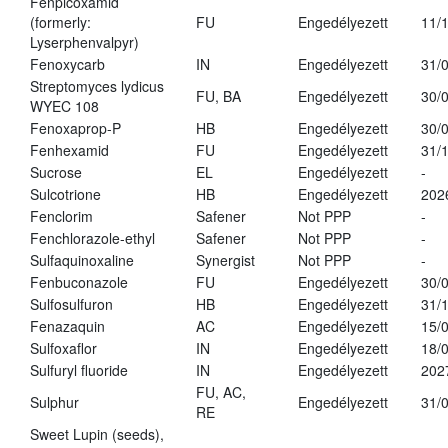
Fenpicoxamid
(formerly:
FU
Engedélyezett
11/
Lyserphenvalpyr)
Fenoxycarb
IN
Engedélyezett
31/
Streptomyces lydicus
FU, BA
Engedélyezett
30/
WYEC 108
Fenoxaprop-P
HB
Engedélyezett
30/
Fenhexamid
FU
Engedélyezett
31/
Sucrose
EL
Engedélyezett
-
Sulcotrione
HB
Engedélyezett
202
Fenclorim
Safener
Not PPP
-
Fenchlorazole-ethyl
Safener
Not PPP
-
Sulfaquinoxaline
Synergist
Not PPP
-
Fenbuconazole
FU
Engedélyezett
30/
Sulfosulfuron
HB
Engedélyezett
31/
Fenazaquin
AC
Engedélyezett
15/
Sulfoxaflor
IN
Engedélyezett
18/
Sulfuryl fluoride
IN
Engedélyezett
202
FU, AC,
Sulphur
Engedélyezett
31/
RE
Sweet Lupin (seeds),