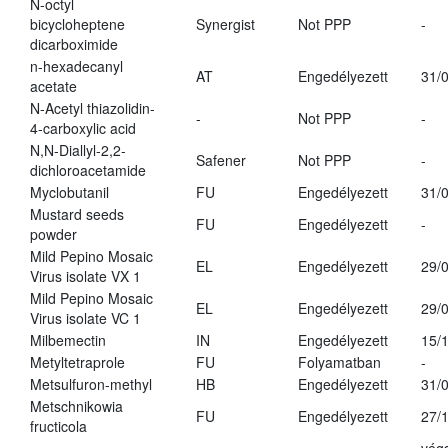
N-octyl
bicycloheptene
Synergist
Not PPP
-
dicarboximide
n-hexadecanyl
AT
Engedélyezett
31/
acetate
N-Acetyl thiazolidin-
-
Not PPP
-
4-carboxylic acid
N,N-Diallyl-2,2-
Safener
Not PPP
-
dichloroacetamide
Myclobutanil
FU
Engedélyezett
31/
Mustard seeds
FU
Engedélyezett
-
powder
Mild Pepino Mosaic
EL
Engedélyezett
29/
Virus isolate VX 1
Mild Pepino Mosaic
EL
Engedélyezett
29/
Virus isolate VC 1
Milbemectin
IN
Engedélyezett
15/
Metyltetraprole
FU
Folyamatban
-
Metsulfuron-methyl
HB
Engedélyezett
31/
Metschnikowia
FU
Engedélyezett
27/
fructicola