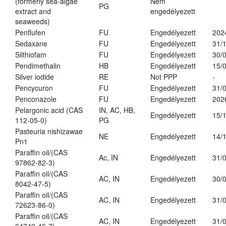
(formerly sea-algae
Nem
PG
extract and
engedélyezett
seaweeds)
Penflufen
FU
Engedélyezett
202
Sedaxane
FU
Engedélyezett
31/
Silthiofam
FU
Engedélyezett
30/
Pendimethalin
HB
Engedélyezett
15/
Silver iodide
RE
Not PPP
-
Pencycuron
FU
Engedélyezett
31/
Penconazole
FU
Engedélyezett
202
Pelargonic acid (CAS
IN, AC, HB,
Engedélyezett
15/
112-05-0)
PG
Pasteuria nishizawae
NE
Engedélyezett
14/
Pn1
Paraffin oil/(CAS
Ac, IN
Engedélyezett
31/
97862-82-3)
Paraffin oil/(CAS
AC, IN
Engedélyezett
30/
8042-47-5)
Paraffin oil/(CAS
AC, IN
Engedélyezett
31/
72623-86-0)
Paraffin oil/(CAS
AC, IN
Engedélyezett
31/