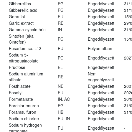
Gibberellins
PG
Engedélyezett
31/
Gibberellic acid
PG
Engedélyezett
31/
Geraniol
FU
Engedélyezett
15/
Garlic extract
RE
Engedélyezett
29/
Gamma-cyhalothrin
IN
Engedélyezett
31/
Sintofen (aka
PG
Engedélyezett
15/
Cintofen)
Fusarium sp. L13
FU
Folyamatban
-
Sodium 5-
PG
Engedélyezett
202
nitroguaiacolate
Fructose
EL
Engedélyezett
-
Sodium aluminium
Nem
RE
silicate
engedélyezett
Fosthiazate
NE
Engedélyezett
202
Fosetyl
FU
Engedélyezett
202
Formetanate
IN, AC
Engedélyezett
30/
Forchlorfenuron
PG
Engedélyezett
31/
Foramsulfuron
HB
Engedélyezett
31/
Sodium chloride
FU, IN
Engedélyezett
-
Sodium hydrogen
FU
Engedélyezett
-
carbonate