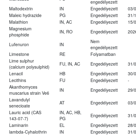
engedélyezett
Maltodextrin
IN
Engedélyezett
03/
Maleic hydrazide
PG
Engedélyezett
31/
Malathion
IN, AC
Engedélyezett
15/
Magnesium
IN, RO
Engedélyezett
202
phosphide
Nem
Lufenuron
IN
engedélyezett
Limestone
RE
Folyamatban
Lime sulphur
FU, IN, AC
Engedélyezett
31/
(calcium polysulphid)
Lenacil
HB
Engedélyezett
30/
Lecithins
FU
Engedélyezett
-
Akanthomyces
IN
Engedélyezett
29/
muscarius strain Ve6
Lavandulyl
AT
Engedélyezett
03/
senecioate
Lauric acid (CAS
IN, AC, HB,
Engedélyezett
31/
143-07-7)
PG
Laminarin
EL
Engedélyezett
28/
lambda-Cyhalothrin
IN
Engedélyezett
31/