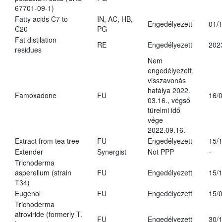
67701-09-1)
Fatty acids C7 to
IN, AC, HB,
Engedélyezett
01/
C20
PG
Fat distilation
RE
Engedélyezett
202
residues
Nem
engedélyezett,
visszavonás
hatálya 2022.
Famoxadone
FU
16/
03.16., végső
türelmi idő
vége
2022.09.16.
Extract from tea tree
FU
Engedélyezett
15/
Extender
Synergist
Not PPP
-
Trichoderma
asperellum (strain
FU
Engedélyezett
15/
T34)
Eugenol
FU
Engedélyezett
15/
Trichoderma
atroviride (formerly T.
FU
Engedélyezett
30/