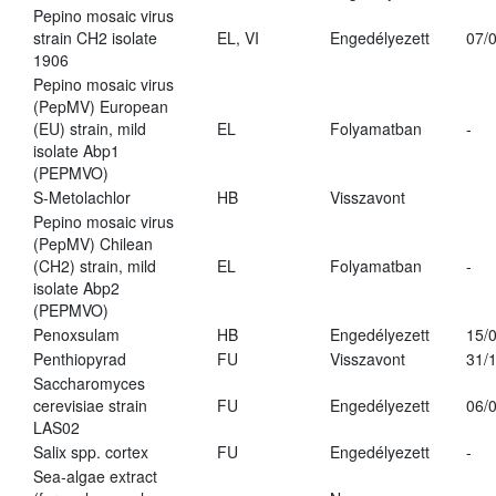
Pepino mosaic virus
strain CH2 isolate
EL, VI
Engedélyezett
07/
1906
Pepino mosaic virus
(PepMV) European
(EU) strain, mild
EL
Folyamatban
-
isolate Abp1
(PEPMVO)
S-Metolachlor
HB
Visszavont
Pepino mosaic virus
(PepMV) Chilean
(CH2) strain, mild
EL
Folyamatban
-
isolate Abp2
(PEPMVO)
Penoxsulam
HB
Engedélyezett
15/
Penthiopyrad
FU
Visszavont
31/
Saccharomyces
cerevisiae strain
FU
Engedélyezett
06/
LAS02
Salix spp. cortex
FU
Engedélyezett
-
Sea-algae extract