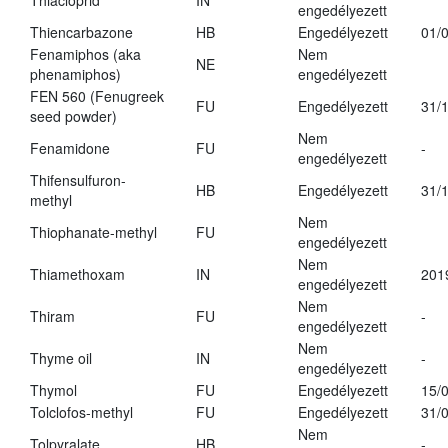
Thiacloprid
IN
engedélyezett
Thiencarbazone
HB
Engedélyezett
01/
Fenamiphos (aka
Nem
NE
phenamiphos)
engedélyezett
FEN 560 (Fenugreek
FU
Engedélyezett
31/
seed powder)
Nem
Fenamidone
FU
-
engedélyezett
Thifensulfuron-
HB
Engedélyezett
31/
methyl
Nem
Thiophanate-methyl
FU
engedélyezett
Nem
Thiamethoxam
IN
201
engedélyezett
Nem
Thiram
FU
-
engedélyezett
Nem
Thyme oil
IN
-
engedélyezett
Thymol
FU
Engedélyezett
15/
Tolclofos-methyl
FU
Engedélyezett
31/
Nem
Tolpyralate
HB
-