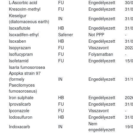
L-Ascorbic acid
FU
Engedélyezett
30/
Kresoxim-methyl
FU
Engedélyezett
31/
Kieselgur
IN
Engedélyezett
31/
(diatomaceous earth)
Isoxaflutole
HB
Engedélyezett
31/
Isoxadifen-ethyl
Safener
Not PPP
-
Isoxaben
HB
Engedélyezett
31/
Isopyrazam
FU
Visszavont
202
Isoflucypram
FU
Folyamatban
-
Isofetamid
FU
Engedélyezett
15/
Isaria fumosorosea
Apopka strain 97
(formely
IN
Engedélyezett
31/
Paecilomyces
fumosoroseus)
Iron sulphate
HB
Engedélyezett
202
Iprovalicarb
FU
Engedélyezett
31/
Ipconazole
FU
Visszavont
-
Iodosulfuron
HB
Engedélyezett
31/
Nem
Indoxacarb
IN
19/
engedélyezett