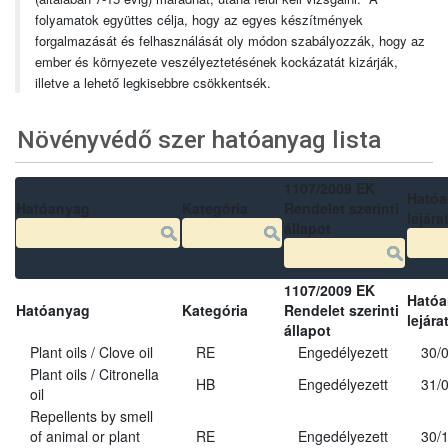
folyamatok együttes célja, hogy az egyes készítmények
forgalmazását és felhasználását oly módon szabályozzák, hogy az
ember és környezete veszélyeztetésének kockázatát kizárják,
illetve a lehető legkisebbre csökkentsék.
Növényvédő szer hatóanyag lista
1107/2009 EK
Ható
Hatóanyag
Kategória
Rendelet szerinti
lejára
állapot
1107/2009 EK
Ható
Hatóanyag
Kategória
Rendelet szerinti
lejára
állapot
Plant oils / Clove oil
RE
Engedélyezett
30/
Plant oils / Citronella
HB
Engedélyezett
31/
oil
Repellents by smell
of animal or plant
RE
Engedélyezett
30/