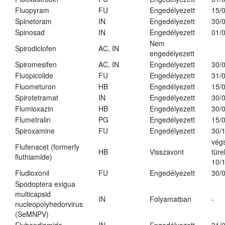
Fluopyram
FU
Engedélyezett
15/
Spinetoram
IN
Engedélyezett
30/
Spinosad
IN
Engedélyezett
01/
Nem
Spirodiclofen
AC, IN
engedélyezett
Spiromesifen
AC, IN
Engedélyezett
30/
Fluopicolide
FU
Engedélyezett
31/
Fluometuron
HB
Engedélyezett
15/
Spirotetramat
IN
Engedélyezett
30/
Flumioxazin
HB
Engedélyezett
30/
Flumetralin
PG
Engedélyezett
15/
Spiroxamine
FU
Engedélyezett
30/
vég
Flufenacet (formerly
HB
Visszavont
türe
fluthiamide)
10/
Fludioxonil
FU
Engedélyezett
30/
Spodoptera exigua
multicapsid
IN
Folyamatban
-
nucleopolyhedorvirus
(SeMNPV)