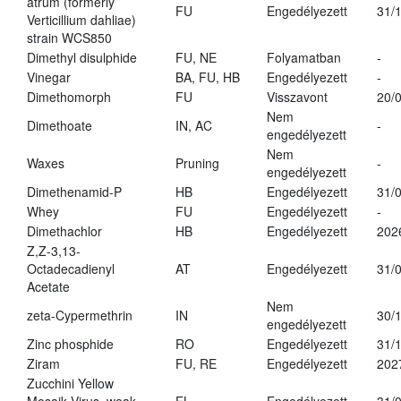
atrum (formerly
FU
Engedélyezett
31/
Verticillium dahliae)
strain WCS850
Dimethyl disulphide
FU, NE
Folyamatban
-
Vinegar
BA, FU, HB
Engedélyezett
-
Dimethomorph
FU
Visszavont
20/
Nem
Dimethoate
IN, AC
-
engedélyezett
Nem
Waxes
Pruning
-
engedélyezett
Dimethenamid-P
HB
Engedélyezett
31/
Whey
FU
Engedélyezett
-
Dimethachlor
HB
Engedélyezett
202
Z,Z-3,13-
Octadecadienyl
AT
Engedélyezett
31/
Acetate
Nem
zeta-Cypermethrin
IN
30/
engedélyezett
Zinc phosphide
RO
Engedélyezett
31/
Ziram
FU, RE
Engedélyezett
202
Zucchini Yellow