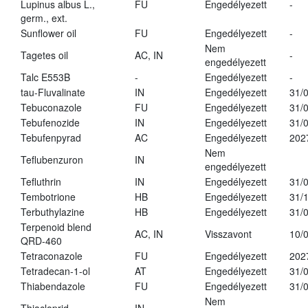
Lupinus albus L.,
FU
Engedélyezett
-
germ., ext.
Sunflower oil
FU
Engedélyezett
-
Nem
Tagetes oil
AC, IN
-
engedélyezett
Talc E553B
-
Engedélyezett
-
tau-Fluvalinate
IN
Engedélyezett
31/
Tebuconazole
FU
Engedélyezett
31/
Tebufenozide
IN
Engedélyezett
31/
Tebufenpyrad
AC
Engedélyezett
202
Nem
Teflubenzuron
IN
engedélyezett
Tefluthrin
IN
Engedélyezett
31/
Tembotrione
HB
Engedélyezett
31/
Terbuthylazine
HB
Engedélyezett
31/
Terpenoid blend
AC, IN
Visszavont
10/
QRD-460
Tetraconazole
FU
Engedélyezett
202
Tetradecan-1-ol
AT
Engedélyezett
31/
Thiabendazole
FU
Engedélyezett
31/
Nem