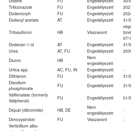
Dodine
FU
Engedélyezett
30/
Triticonazole
FU
Engedélyezett
202
Dodemorph
FU
Engedélyezett
202
Dodecyl acetate
AT
Engedélyezett
31/
vég
Tritosulforon
HB
Visszavont
türe
07/
Dodecan-1-ol
AT
Engedélyezett
31/
Urea
AT, FU
Engedélyezett
203
Nem
Diuron
HB
engedélyezett
Urtica spp.
AC, FU, IN
Engedélyezett
-
Dithianon
FU
Engedélyezett
31/
Disodium
FU
Engedélyezett
31/
phosphonate
Valifenalate (formerly
FU
Engedélyezett
01/
Valiphenal)
Nem
Diquat (dibromide)
HB, DE
-
engedélyezett
Dimoxystrobin
FU
Visszavont
-
Verticillium albo-