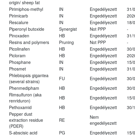
origin/ sheep fat
Pirimiphos-methyl
IN
Engedélyezett
31/
Pirimicarb
IN
Engedélyezett
202
Rescalure
IN
Engedélyezett
18/
Piperonyl butoxide
Synergist
Not PPP
-
Pinoxaden
HB
Engedélyezett
31/
Resins and polymers
Pruning
Not PPP
-
Picolinafen
HB
Engedélyezett
30/
Picloram
HB
Engedélyezett
202
Phosphane
IN
Engedélyezett
15/
Phosmet
IN
Engedélyezett
31/
Phlebiopsis gigantea
FU
Engedélyezett
30/
(several strains)
Phenmedipham
HB
Engedélyezett
30/
Rimsulfuron (aka
HB
Engedélyezett
15/
renriduron)
Pethoxamid
HB
Engedélyezett
30/
Pepper dust
Nem
extraction residue
RE
engedélyezett
(PDER)
S-abscisic acid
PG
Engedélyezett
15/