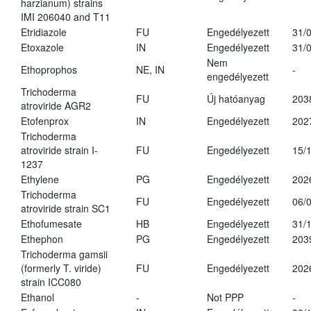
harzianum) strains
IMI 206040 and T11
Etridiazole
FU
Engedélyezett
31/
Etoxazole
IN
Engedélyezett
31/
Nem
Ethoprophos
NE, IN
-
engedélyezett
Trichoderma
FU
Új hatóanyag
203
atroviride AGR2
Etofenprox
IN
Engedélyezett
202
Trichoderma
atroviride strain I-
FU
Engedélyezett
15/
1237
Ethylene
PG
Engedélyezett
202
Trichoderma
FU
Engedélyezett
06/
atroviride strain SC1
Ethofumesate
HB
Engedélyezett
31/
Ethephon
PG
Engedélyezett
203
Trichoderma gamsii
(formerly T. viride)
FU
Engedélyezett
202
strain ICC080
Ethanol
-
Not PPP
-