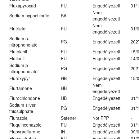
Fluxapyroxad
FU
Engedélyezett
31/
Nem
Sodium hypochlorite
BA
engedélyezett
Nem
Flutriafol
FU
31/
engedélyezett
Sodium o-
PG
Engedélyezett
202
nitrophenolate
Flutolanil
FU
Engedélyezett
15/
Flutianil
FU
Engedélyezett
14/
Sodium p-
PG
Engedélyezett
202
nitrophenolate
Fluroxypyr
HB
Engedélyezett
15/
Nem
Flurtamone
HB
-
engedélyezett
Flurochloridone
HB
Engedélyezett
31/
Sodium silver
PG
Engedélyezett
31/
thiosulphate
Flurazole
Safener
Not PPP
-
Fluquinconazole
FU
Engedélyezett
31/
Flupyradifurone
IN
Engedélyezett
09/
Fluoxastrobin
FU
Engedélyezett
31/