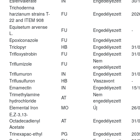
Esfenvalerate
IN
Engedélyezett
30/
Trichoderma
harzianum strains T-
FU
Engedélyezett
202
22 and ITEM 908
Equisetum arvense
FU
Engedélyezett
-
L.
Epoxiconazole
FU
Engedélyezett
Triclopyr
HB
Engedélyezett
31/
Trifloxystrobin
FU
Engedélyezett
31/
Nem
Triflumizole
FU
engedélyezett
Triflumuron
IN
Engedélyezett
31/
Triflusulfuron
HB
Visszavont
-
Emamectin
IN
Engedélyezett
15/
Trimethylamine
Nem
AT
hydrochloride
engedélyezett
Elemental Iron
MO
Új
26/
E,Z-3,13-
Octadecadienyl
AT
Engedélyezett
31/
Acetate
Trinexapac-ethyl
PG
Engedélyezett
203