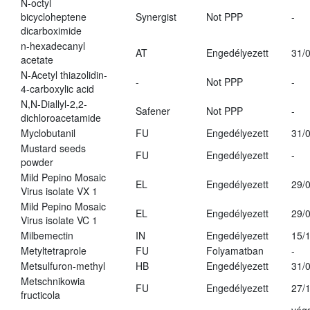
N-octyl
bicycloheptene
Synergist
Not PPP
-
dicarboximide
n-hexadecanyl
AT
Engedélyezett
31/
acetate
N-Acetyl thiazolidin-
-
Not PPP
-
4-carboxylic acid
N,N-Diallyl-2,2-
Safener
Not PPP
-
dichloroacetamide
Myclobutanil
FU
Engedélyezett
31/
Mustard seeds
FU
Engedélyezett
-
powder
Mild Pepino Mosaic
EL
Engedélyezett
29/
Virus isolate VX 1
Mild Pepino Mosaic
EL
Engedélyezett
29/
Virus isolate VC 1
Milbemectin
IN
Engedélyezett
15/
Metyltetraprole
FU
Folyamatban
-
Metsulfuron-methyl
HB
Engedélyezett
31/
Metschnikowia
FU
Engedélyezett
27/
fructicola