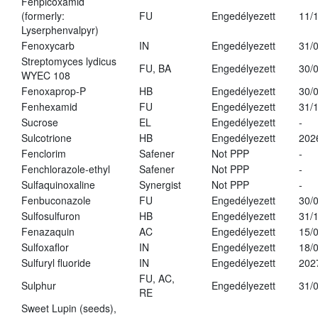
Fenpicoxamid
(formerly:
FU
Engedélyezett
11/
Lyserphenvalpyr)
Fenoxycarb
IN
Engedélyezett
31/
Streptomyces lydicus
FU, BA
Engedélyezett
30/
WYEC 108
Fenoxaprop-P
HB
Engedélyezett
30/
Fenhexamid
FU
Engedélyezett
31/
Sucrose
EL
Engedélyezett
-
Sulcotrione
HB
Engedélyezett
202
Fenclorim
Safener
Not PPP
-
Fenchlorazole-ethyl
Safener
Not PPP
-
Sulfaquinoxaline
Synergist
Not PPP
-
Fenbuconazole
FU
Engedélyezett
30/
Sulfosulfuron
HB
Engedélyezett
31/
Fenazaquin
AC
Engedélyezett
15/
Sulfoxaflor
IN
Engedélyezett
18/
Sulfuryl fluoride
IN
Engedélyezett
202
FU, AC,
Sulphur
Engedélyezett
31/
RE
Sweet Lupin (seeds),