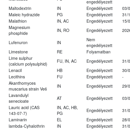
engedélyezett
Maltodextrin
IN
Engedélyezett
03/
Maleic hydrazide
PG
Engedélyezett
31/
Malathion
IN, AC
Engedélyezett
15/
Magnesium
IN, RO
Engedélyezett
202
phosphide
Nem
Lufenuron
IN
engedélyezett
Limestone
RE
Folyamatban
Lime sulphur
FU, IN, AC
Engedélyezett
31/
(calcium polysulphid)
Lenacil
HB
Engedélyezett
30/
Lecithins
FU
Engedélyezett
-
Akanthomyces
IN
Engedélyezett
29/
muscarius strain Ve6
Lavandulyl
AT
Engedélyezett
03/
senecioate
Lauric acid (CAS
IN, AC, HB,
Engedélyezett
31/
143-07-7)
PG
Laminarin
EL
Engedélyezett
28/
lambda-Cyhalothrin
IN
Engedélyezett
31/