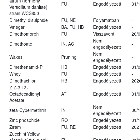
atrum (formerly
FU
Engedélyezett
31/
Verticillium dahliae)
strain WCS850
Dimethyl disulphide
FU, NE
Folyamatban
-
Vinegar
BA, FU, HB
Engedélyezett
-
Dimethomorph
FU
Visszavont
20/
Nem
Dimethoate
IN, AC
-
engedélyezett
Nem
Waxes
Pruning
-
engedélyezett
Dimethenamid-P
HB
Engedélyezett
31/
Whey
FU
Engedélyezett
-
Dimethachlor
HB
Engedélyezett
202
Z,Z-3,13-
Octadecadienyl
AT
Engedélyezett
31/
Acetate
Nem
zeta-Cypermethrin
IN
30/
engedélyezett
Zinc phosphide
RO
Engedélyezett
31/
Ziram
FU, RE
Engedélyezett
202
Zucchini Yellow