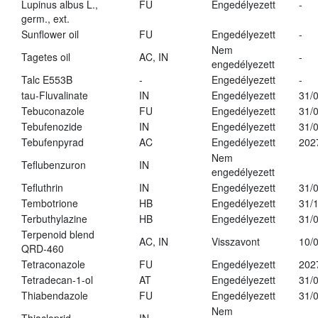
Lupinus albus L.,
FU
Engedélyezett
-
germ., ext.
Sunflower oil
FU
Engedélyezett
-
Nem
Tagetes oil
AC, IN
-
engedélyezett
Talc E553B
-
Engedélyezett
-
tau-Fluvalinate
IN
Engedélyezett
31/
Tebuconazole
FU
Engedélyezett
31/
Tebufenozide
IN
Engedélyezett
31/
Tebufenpyrad
AC
Engedélyezett
202
Nem
Teflubenzuron
IN
engedélyezett
Tefluthrin
IN
Engedélyezett
31/
Tembotrione
HB
Engedélyezett
31/
Terbuthylazine
HB
Engedélyezett
31/
Terpenoid blend
AC, IN
Visszavont
10/
QRD-460
Tetraconazole
FU
Engedélyezett
202
Tetradecan-1-ol
AT
Engedélyezett
31/
Thiabendazole
FU
Engedélyezett
31/
Nem