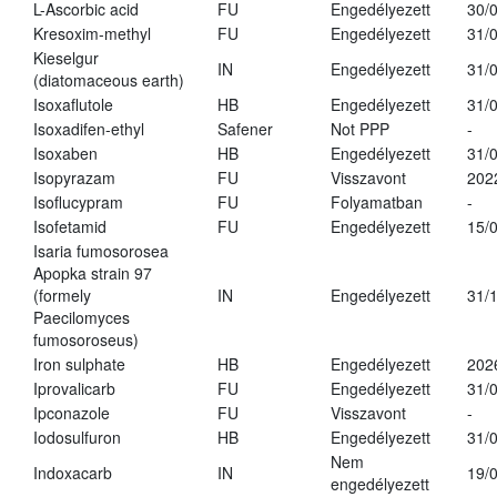
L-Ascorbic acid
FU
Engedélyezett
30/
Kresoxim-methyl
FU
Engedélyezett
31/
Kieselgur
IN
Engedélyezett
31/
(diatomaceous earth)
Isoxaflutole
HB
Engedélyezett
31/
Isoxadifen-ethyl
Safener
Not PPP
-
Isoxaben
HB
Engedélyezett
31/
Isopyrazam
FU
Visszavont
202
Isoflucypram
FU
Folyamatban
-
Isofetamid
FU
Engedélyezett
15/
Isaria fumosorosea
Apopka strain 97
(formely
IN
Engedélyezett
31/
Paecilomyces
fumosoroseus)
Iron sulphate
HB
Engedélyezett
202
Iprovalicarb
FU
Engedélyezett
31/
Ipconazole
FU
Visszavont
-
Iodosulfuron
HB
Engedélyezett
31/
Nem
Indoxacarb
IN
19/
engedélyezett