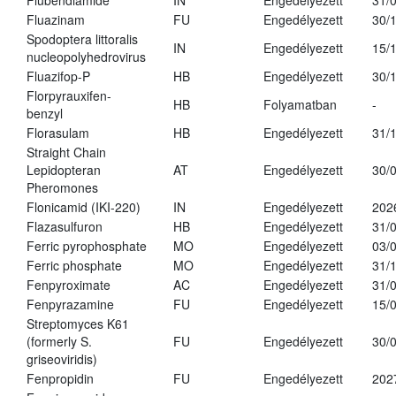
Flubendiamide
IN
Engedélyezett
31/
Fluazinam
FU
Engedélyezett
30/
Spodoptera littoralis
IN
Engedélyezett
15/
nucleopolyhedrovirus
Fluazifop-P
HB
Engedélyezett
30/
Florpyrauxifen-
HB
Folyamatban
-
benzyl
Florasulam
HB
Engedélyezett
31/
Straight Chain
Lepidopteran
AT
Engedélyezett
30/
Pheromones
Flonicamid (IKI-220)
IN
Engedélyezett
202
Flazasulfuron
HB
Engedélyezett
31/
Ferric pyrophosphate
MO
Engedélyezett
03/
Ferric phosphate
MO
Engedélyezett
31/
Fenpyroximate
AC
Engedélyezett
31/
Fenpyrazamine
FU
Engedélyezett
15/
Streptomyces K61
(formerly S.
FU
Engedélyezett
30/
griseoviridis)
Fenpropidin
FU
Engedélyezett
202