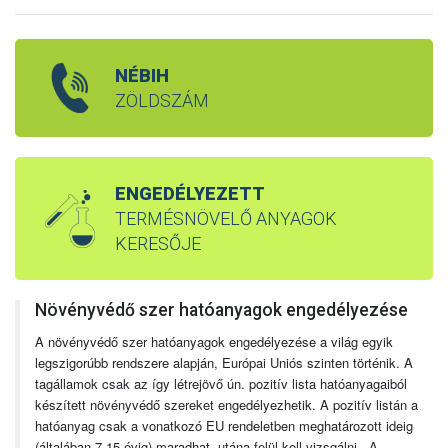
NÉBIH
ZÖLDSZÁM
ENGEDÉLYEZETT
TERMÉSNÖVELŐ ANYAGOK
KERESŐJE
Növényvédő szer hatóanyagok engedélyezése
A növényvédő szer hatóanyagok engedélyezése a világ egyik
legszigorúbb rendszere alapján, Európai Uniós szinten történik. A
tagállamok csak az így létrejövő ún. pozitív lista hatóanyagaiból
készített növényvédő szereket engedélyezhetik. A pozitív listán a
hatóanyag csak a vonatkozó EU rendeletben meghatározott ideig
(általában 7-15 évig) maradhat, utána felül kell vizsgálni. A