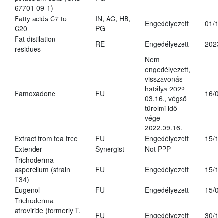
67701-09-1)
Fatty acids C7 to
IN, AC, HB,
Engedélyezett
01/
C20
PG
Fat distilation
RE
Engedélyezett
202
residues
Nem
engedélyezett,
visszavonás
hatálya 2022.
Famoxadone
FU
16/
03.16., végső
türelmi idő
vége
2022.09.16.
Extract from tea tree
FU
Engedélyezett
15/
Extender
Synergist
Not PPP
-
Trichoderma
asperellum (strain
FU
Engedélyezett
15/
T34)
Eugenol
FU
Engedélyezett
15/
Trichoderma
atroviride (formerly T.
FU
Engedélyezett
30/