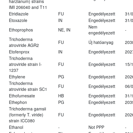
harzianum) strains
IMI 206040 and T11
Etridiazole
FU
Engedélyezett
31/
Etoxazole
IN
Engedélyezett
31/
Nem
Ethoprophos
NE, IN
-
engedélyezett
Trichoderma
FU
Új hatóanyag
203
atroviride AGR2
Etofenprox
IN
Engedélyezett
202
Trichoderma
atroviride strain I-
FU
Engedélyezett
15/
1237
Ethylene
PG
Engedélyezett
202
Trichoderma
FU
Engedélyezett
06/
atroviride strain SC1
Ethofumesate
HB
Engedélyezett
31/
Ethephon
PG
Engedélyezett
203
Trichoderma gamsii
(formerly T. viride)
FU
Engedélyezett
202
strain ICC080
Ethanol
-
Not PPP
-