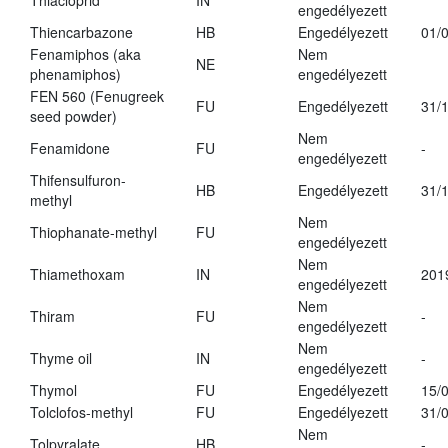
Thiacloprid
IN
engedélyezett
Thiencarbazone
HB
Engedélyezett
01/
Fenamiphos (aka
Nem
NE
phenamiphos)
engedélyezett
FEN 560 (Fenugreek
FU
Engedélyezett
31/
seed powder)
Nem
Fenamidone
FU
-
engedélyezett
Thifensulfuron-
HB
Engedélyezett
31/
methyl
Nem
Thiophanate-methyl
FU
engedélyezett
Nem
Thiamethoxam
IN
201
engedélyezett
Nem
Thiram
FU
-
engedélyezett
Nem
Thyme oil
IN
-
engedélyezett
Thymol
FU
Engedélyezett
15/
Tolclofos-methyl
FU
Engedélyezett
31/
Nem
Tolpyralate
HB
-