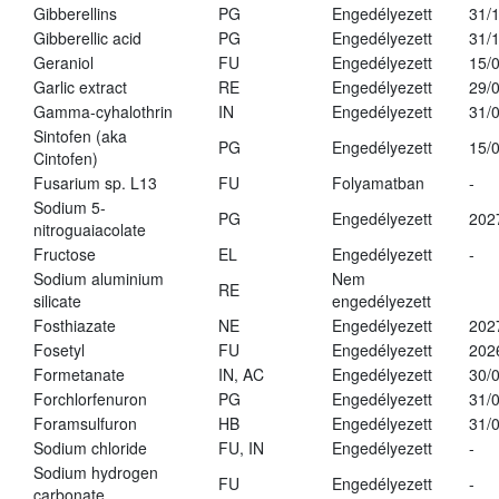
Gibberellins
PG
Engedélyezett
31/
Gibberellic acid
PG
Engedélyezett
31/
Geraniol
FU
Engedélyezett
15/
Garlic extract
RE
Engedélyezett
29/
Gamma-cyhalothrin
IN
Engedélyezett
31/
Sintofen (aka
PG
Engedélyezett
15/
Cintofen)
Fusarium sp. L13
FU
Folyamatban
-
Sodium 5-
PG
Engedélyezett
202
nitroguaiacolate
Fructose
EL
Engedélyezett
-
Sodium aluminium
Nem
RE
silicate
engedélyezett
Fosthiazate
NE
Engedélyezett
202
Fosetyl
FU
Engedélyezett
202
Formetanate
IN, AC
Engedélyezett
30/
Forchlorfenuron
PG
Engedélyezett
31/
Foramsulfuron
HB
Engedélyezett
31/
Sodium chloride
FU, IN
Engedélyezett
-
Sodium hydrogen
FU
Engedélyezett
-
carbonate