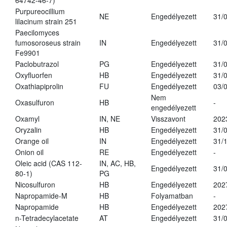
64742-46-7)
Purpureocillium
NE
Engedélyezett
31/
lilacinum strain 251
Paecilomyces
fumosoroseus strain
IN
Engedélyezett
31/
Fe9901
Paclobutrazol
PG
Engedélyezett
31/
Oxyfluorfen
HB
Engedélyezett
31/
Oxathiapiprolin
FU
Engedélyezett
03/
Nem
Oxasulfuron
HB
-
engedélyezett
Oxamyl
IN, NE
Visszavont
202
Oryzalin
HB
Engedélyezett
31/
Orange oil
IN
Engedélyezett
31/
Onion oil
RE
Engedélyezett
-
Oleic acid (CAS 112-
IN, AC, HB,
Engedélyezett
31/
80-1)
PG
Nicosulfuron
HB
Engedélyezett
202
Napropamide-M
HB
Folyamatban
-
Napropamide
HB
Engedélyezett
202
n-Tetradecylacetate
AT
Engedélyezett
31/