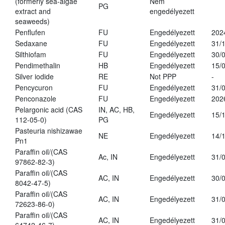
(formerly sea-algae
Nem
PG
extract and
engedélyezett
seaweeds)
Penflufen
FU
Engedélyezett
202
Sedaxane
FU
Engedélyezett
31/
Silthiofam
FU
Engedélyezett
30/
Pendimethalin
HB
Engedélyezett
15/
Silver iodide
RE
Not PPP
-
Pencycuron
FU
Engedélyezett
31/
Penconazole
FU
Engedélyezett
202
Pelargonic acid (CAS
IN, AC, HB,
Engedélyezett
15/
112-05-0)
PG
Pasteuria nishizawae
NE
Engedélyezett
14/
Pn1
Paraffin oil/(CAS
Ac, IN
Engedélyezett
31/
97862-82-3)
Paraffin oil/(CAS
AC, IN
Engedélyezett
30/
8042-47-5)
Paraffin oil/(CAS
AC, IN
Engedélyezett
31/
72623-86-0)
Paraffin oil/(CAS
AC, IN
Engedélyezett
31/