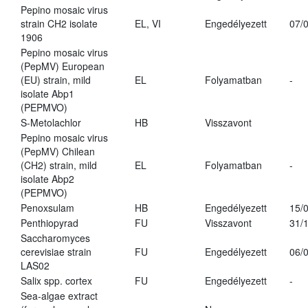
Pepino mosaic virus
strain CH2 isolate
EL, VI
Engedélyezett
07/
1906
Pepino mosaic virus
(PepMV) European
(EU) strain, mild
EL
Folyamatban
-
isolate Abp1
(PEPMVO)
S-Metolachlor
HB
Visszavont
Pepino mosaic virus
(PepMV) Chilean
(CH2) strain, mild
EL
Folyamatban
-
isolate Abp2
(PEPMVO)
Penoxsulam
HB
Engedélyezett
15/
Penthiopyrad
FU
Visszavont
31/
Saccharomyces
cerevisiae strain
FU
Engedélyezett
06/
LAS02
Salix spp. cortex
FU
Engedélyezett
-
Sea-algae extract