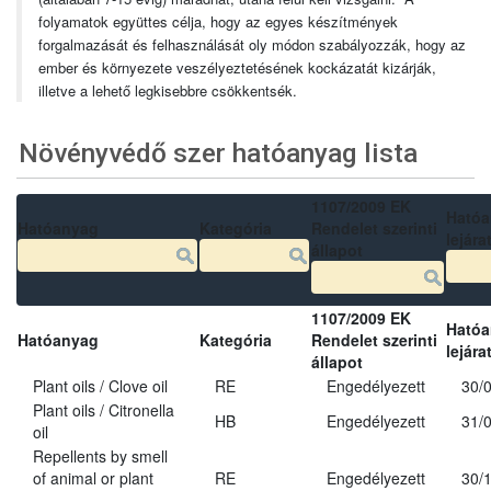
folyamatok együttes célja, hogy az egyes készítmények
forgalmazását és felhasználását oly módon szabályozzák, hogy az
ember és környezete veszélyeztetésének kockázatát kizárják,
illetve a lehető legkisebbre csökkentsék.
Növényvédő szer hatóanyag lista
1107/2009 EK
Ható
Hatóanyag
Kategória
Rendelet szerinti
lejára
állapot
1107/2009 EK
Ható
Hatóanyag
Kategória
Rendelet szerinti
lejára
állapot
Plant oils / Clove oil
RE
Engedélyezett
30/
Plant oils / Citronella
HB
Engedélyezett
31/
oil
Repellents by smell
of animal or plant
RE
Engedélyezett
30/