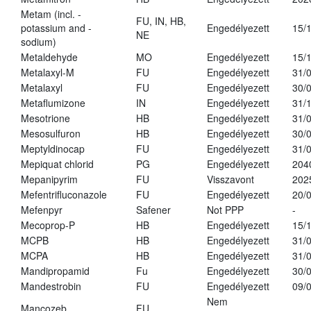
Metam (incl. -
FU, IN, HB,
potassium and -
Engedélyezett
15/
NE
sodium)
Metaldehyde
MO
Engedélyezett
15/
Metalaxyl-M
FU
Engedélyezett
31/
Metalaxyl
FU
Engedélyezett
30/
Metaflumizone
IN
Engedélyezett
31/
Mesotrione
HB
Engedélyezett
31/
Mesosulfuron
HB
Engedélyezett
30/
Meptyldinocap
FU
Engedélyezett
31/
Mepiquat chlorid
PG
Engedélyezett
204
Mepanipyrim
FU
Visszavont
202
Mefentrifluconazole
FU
Engedélyezett
20/
Mefenpyr
Safener
Not PPP
-
Mecoprop-P
HB
Engedélyezett
15/
MCPB
HB
Engedélyezett
31/
MCPA
HB
Engedélyezett
31/
Mandipropamid
Fu
Engedélyezett
30/
Mandestrobin
FU
Engedélyezett
09/
Nem
Mancozeb
FU