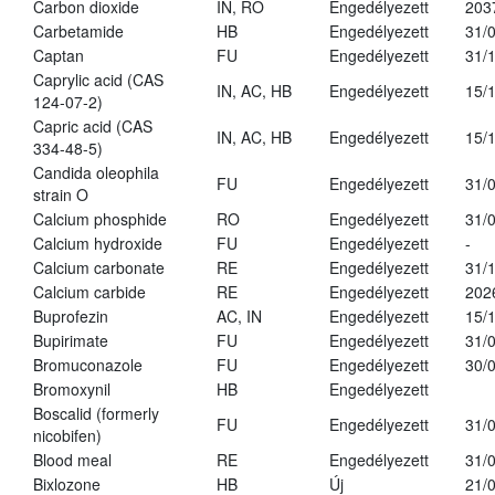
Carbon dioxide
IN, RO
Engedélyezett
203
Carbetamide
HB
Engedélyezett
31/
Captan
FU
Engedélyezett
31/
Caprylic acid (CAS
IN, AC, HB
Engedélyezett
15/
124-07-2)
Capric acid (CAS
IN, AC, HB
Engedélyezett
15/
334-48-5)
Candida oleophila
FU
Engedélyezett
31/
strain O
Calcium phosphide
RO
Engedélyezett
31/
Calcium hydroxide
FU
Engedélyezett
-
Calcium carbonate
RE
Engedélyezett
31/
Calcium carbide
RE
Engedélyezett
202
Buprofezin
AC, IN
Engedélyezett
15/
Bupirimate
FU
Engedélyezett
31/
Bromuconazole
FU
Engedélyezett
30/
Bromoxynil
HB
Engedélyezett
Boscalid (formerly
FU
Engedélyezett
31/
nicobifen)
Blood meal
RE
Engedélyezett
31/
Bixlozone
HB
Új
21/