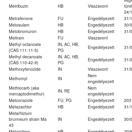
vég
Metribuzin
HB
Visszavont
türe
24/
Metrafenone
FU
Engedélyezett
31/
Metosulam
HB
Engedélyezett
30/
Metobromuron
HB
Engedélyezett
31/
Metiram
FU
Visszavont
Methyl octanoate
IN, AC, HB,
Engedélyezett
31/
(CAS 111-11-5)
PG
Methyl decanoate
IN, AC, HB,
Engedélyezett
31/
(CAS 110-42-9)
PG
Methoxyfenozide
IN
Visszavont
31/
Nem
Methomyl
IN
engedélyezett
Methiocarb (aka
Nem
IN, RE
mercaptodimethur)
engedélyezett
Metconazole
FU, PG
Engedélyezett
203
Metazachlor
HB
Engedélyezett
31/
Metarhizium
brunneum strain Ma
IN
Engedélyezett
30/
43
Metamitron
HB
Engedélyezett
202