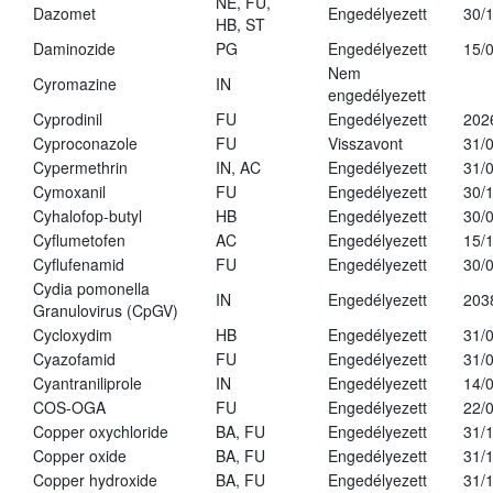
NE, FU,
Dazomet
Engedélyezett
30/
HB, ST
Daminozide
PG
Engedélyezett
15/
Nem
Cyromazine
IN
engedélyezett
Cyprodinil
FU
Engedélyezett
202
Cyproconazole
FU
Visszavont
31/
Cypermethrin
IN, AC
Engedélyezett
31/
Cymoxanil
FU
Engedélyezett
30/
Cyhalofop-butyl
HB
Engedélyezett
30/
Cyflumetofen
AC
Engedélyezett
15/
Cyflufenamid
FU
Engedélyezett
30/
Cydia pomonella
IN
Engedélyezett
203
Granulovirus (CpGV)
Cycloxydim
HB
Engedélyezett
31/
Cyazofamid
FU
Engedélyezett
31/
Cyantraniliprole
IN
Engedélyezett
14/
COS-OGA
FU
Engedélyezett
22/
Copper oxychloride
BA, FU
Engedélyezett
31/
Copper oxide
BA, FU
Engedélyezett
31/
Copper hydroxide
BA, FU
Engedélyezett
31/