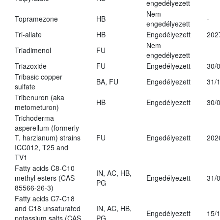
engedélyezett
Nem
Topramezone
HB
-
engedélyezett
Tri-allate
HB
Engedélyezett
202
Nem
Triadimenol
FU
engedélyezett
Triazoxide
FU
Engedélyezett
30/
Tribasic copper
BA, FU
Engedélyezett
31/
sulfate
Tribenuron (aka
HB
Engedélyezett
30/
metometuron)
Trichoderma
asperellum (formerly
T. harzianum) strains
FU
Engedélyezett
202
ICC012, T25 and
TV1
Fatty acids C8-C10
IN, AC, HB,
methyl esters (CAS
Engedélyezett
31/
PG
85566-26-3)
Fatty acids C7-C18
and C18 unsaturated
IN, AC, HB,
Engedélyezett
15/
potassium salts (CAS
PG