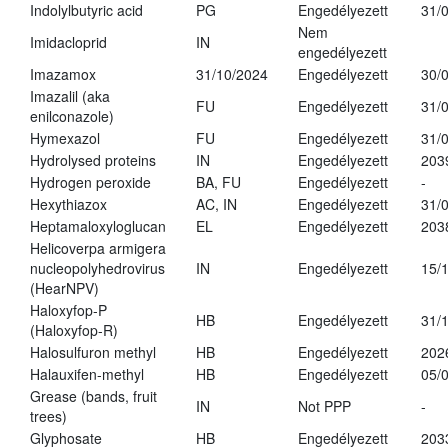
Indolylbutyric acid
PG
Engedélyezett
31/
Nem
Imidacloprid
IN
engedélyezett
Imazamox
31/10/2024
Engedélyezett
30/
Imazalil (aka
FU
Engedélyezett
31/
enilconazole)
Hymexazol
FU
Engedélyezett
31/
Hydrolysed proteins
IN
Engedélyezett
203
Hydrogen peroxide
BA, FU
Engedélyezett
-
Hexythiazox
AC, IN
Engedélyezett
31/
Heptamaloxyloglucan
EL
Engedélyezett
203
Helicoverpa armigera
nucleopolyhedrovirus
IN
Engedélyezett
15/
(HearNPV)
Haloxyfop-P
HB
Engedélyezett
31/
(Haloxyfop-R)
Halosulfuron methyl
HB
Engedélyezett
202
Halauxifen-methyl
HB
Engedélyezett
05/
Grease (bands, fruit
IN
Not PPP
-
trees)
Glyphosate
HB
Engedélyezett
203