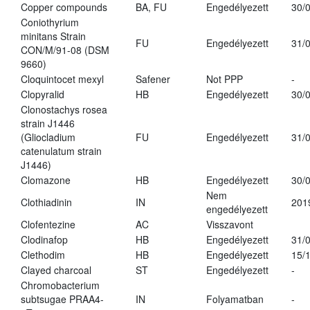
Copper compounds
BA, FU
Engedélyezett
30/
Coniothyrium
minitans Strain
FU
Engedélyezett
31/
CON/M/91-08 (DSM
9660)
Cloquintocet mexyl
Safener
Not PPP
-
Clopyralid
HB
Engedélyezett
30/
Clonostachys rosea
strain J1446
(Gliocladium
FU
Engedélyezett
31/
catenulatum strain
J1446)
Clomazone
HB
Engedélyezett
30/
Nem
Clothiadinin
IN
201
engedélyezett
Clofentezine
AC
Visszavont
Clodinafop
HB
Engedélyezett
31/
Clethodim
HB
Engedélyezett
15/
Clayed charcoal
ST
Engedélyezett
-
Chromobacterium
subtsugae PRAA4-
IN
Folyamatban
-