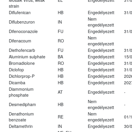
Mosaik Virus, weak
EL
Engedélyezett
31/
strain
Diflufenican
HB
Engedélyezett
31/
Nem
Diflubenzuron
IN
engedélyezett
Difenoconazole
FU
Engedélyezett
31/
Nem
Difenacoum
RO
engedélyezett
Diethofencarb
FU
Engedélyezett
31/
Aluminium sulphate
BA
Engedélyezett
15/
Bromadiolone
RO
Engedélyezett
31/
Diclofop
HB
Engedélyezett
31/
Dichlorprop-P
HB
Engedélyezett
202
Dicamba
HB
Engedélyezett
202
Diammonium
AT
Engedélyezett
-
phosphate
Nem
Desmedipham
HB
-
engedélyezett
Denathonium
Nem
RE
01/
benzoate
engedélyezett
Deltamethrin
IN
Engedélyezett
30/