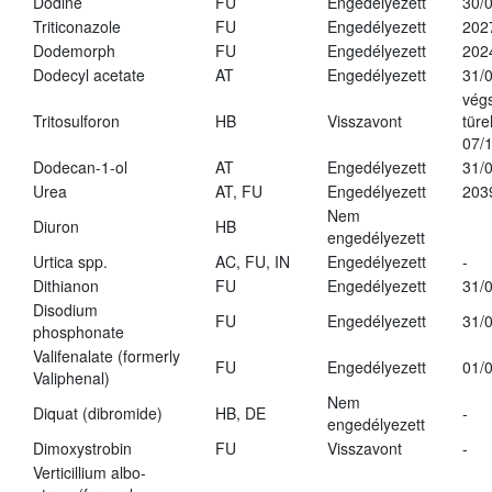
Dodine
FU
Engedélyezett
30/
Triticonazole
FU
Engedélyezett
202
Dodemorph
FU
Engedélyezett
202
Dodecyl acetate
AT
Engedélyezett
31/
vég
Tritosulforon
HB
Visszavont
türe
07/
Dodecan-1-ol
AT
Engedélyezett
31/
Urea
AT, FU
Engedélyezett
203
Nem
Diuron
HB
engedélyezett
Urtica spp.
AC, FU, IN
Engedélyezett
-
Dithianon
FU
Engedélyezett
31/
Disodium
FU
Engedélyezett
31/
phosphonate
Valifenalate (formerly
FU
Engedélyezett
01/
Valiphenal)
Nem
Diquat (dibromide)
HB, DE
-
engedélyezett
Dimoxystrobin
FU
Visszavont
-
Verticillium albo-