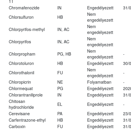
1T
Chromafenozide
IN
Engedélyezett
31/
Nem
Chlorsulfuron
HB
engedélyezett
Nem
Chlorpyrifos-methyl
IN, AC
engedélyezett
Nem
Chlorpyrifos
IN, AC
engedélyezett
Nem
Chlorpropham
PG, HB
-
engedélyezett
Chlorotoluron
HB
Engedélyezett
30/
Nem
Chlorothalonil
FU
-
engedélyezett
Chloropicrin
NE
Folyamatban
-
Chlormequat
PG
Engedélyezett
202
Chlorantraniliprole
IN
Engedélyezett
31/
Chitosan
EL
Engedélyezett
-
hydrochloride
Cerevisane
PA
Engedélyezett
23/
Carfentrazone-ethyl
HB
Engedélyezett
31/
Carboxin
FU
Engedélyezett
31/