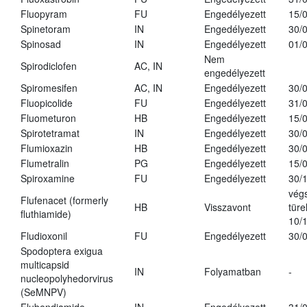
Fluopyram
FU
Engedélyezett
15/
Spinetoram
IN
Engedélyezett
30/
Spinosad
IN
Engedélyezett
01/
Nem
Spirodiclofen
AC, IN
engedélyezett
Spiromesifen
AC, IN
Engedélyezett
30/
Fluopicolide
FU
Engedélyezett
31/
Fluometuron
HB
Engedélyezett
15/
Spirotetramat
IN
Engedélyezett
30/
Flumioxazin
HB
Engedélyezett
30/
Flumetralin
PG
Engedélyezett
15/
Spiroxamine
FU
Engedélyezett
30/
vég
Flufenacet (formerly
HB
Visszavont
türe
fluthiamide)
10/
Fludioxonil
FU
Engedélyezett
30/
Spodoptera exigua
multicapsid
IN
Folyamatban
-
nucleopolyhedorvirus
(SeMNPV)