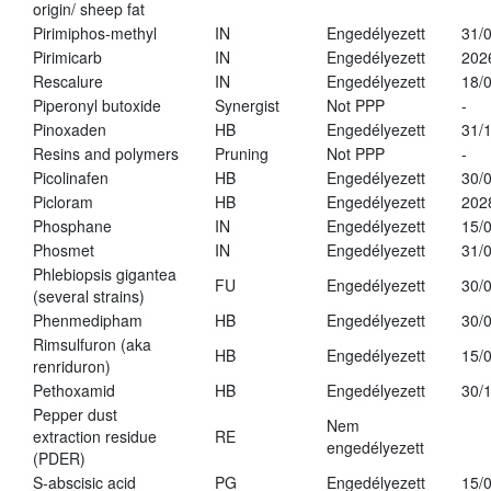
origin/ sheep fat
Pirimiphos-methyl
IN
Engedélyezett
31/
Pirimicarb
IN
Engedélyezett
202
Rescalure
IN
Engedélyezett
18/
Piperonyl butoxide
Synergist
Not PPP
-
Pinoxaden
HB
Engedélyezett
31/
Resins and polymers
Pruning
Not PPP
-
Picolinafen
HB
Engedélyezett
30/
Picloram
HB
Engedélyezett
202
Phosphane
IN
Engedélyezett
15/
Phosmet
IN
Engedélyezett
31/
Phlebiopsis gigantea
FU
Engedélyezett
30/
(several strains)
Phenmedipham
HB
Engedélyezett
30/
Rimsulfuron (aka
HB
Engedélyezett
15/
renriduron)
Pethoxamid
HB
Engedélyezett
30/
Pepper dust
Nem
extraction residue
RE
engedélyezett
(PDER)
S-abscisic acid
PG
Engedélyezett
15/