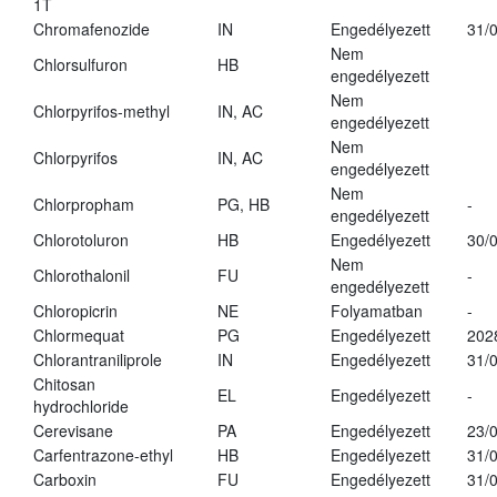
1T
Chromafenozide
IN
Engedélyezett
31/
Nem
Chlorsulfuron
HB
engedélyezett
Nem
Chlorpyrifos-methyl
IN, AC
engedélyezett
Nem
Chlorpyrifos
IN, AC
engedélyezett
Nem
Chlorpropham
PG, HB
-
engedélyezett
Chlorotoluron
HB
Engedélyezett
30/
Nem
Chlorothalonil
FU
-
engedélyezett
Chloropicrin
NE
Folyamatban
-
Chlormequat
PG
Engedélyezett
202
Chlorantraniliprole
IN
Engedélyezett
31/
Chitosan
EL
Engedélyezett
-
hydrochloride
Cerevisane
PA
Engedélyezett
23/
Carfentrazone-ethyl
HB
Engedélyezett
31/
Carboxin
FU
Engedélyezett
31/