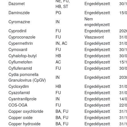
NE, FU,
Dazomet
Engedélyezett
30/
HB, ST
Daminozide
PG
Engedélyezett
15/
Nem
Cyromazine
IN
engedélyezett
Cyprodinil
FU
Engedélyezett
202
Cyproconazole
FU
Visszavont
31/
Cypermethrin
IN, AC
Engedélyezett
31/
Cymoxanil
FU
Engedélyezett
30/
Cyhalofop-butyl
HB
Engedélyezett
30/
Cyflumetofen
AC
Engedélyezett
15/
Cyflufenamid
FU
Engedélyezett
30/
Cydia pomonella
IN
Engedélyezett
203
Granulovirus (CpGV)
Cycloxydim
HB
Engedélyezett
31/
Cyazofamid
FU
Engedélyezett
31/
Cyantraniliprole
IN
Engedélyezett
14/
COS-OGA
FU
Engedélyezett
22/
Copper oxychloride
BA, FU
Engedélyezett
31/
Copper oxide
BA, FU
Engedélyezett
31/
Copper hydroxide
BA, FU
Engedélyezett
31/