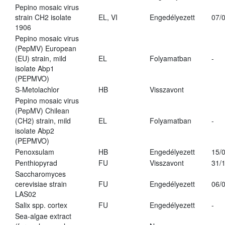
Pepino mosaic virus
strain CH2 isolate
EL, VI
Engedélyezett
07/
1906
Pepino mosaic virus
(PepMV) European
(EU) strain, mild
EL
Folyamatban
-
isolate Abp1
(PEPMVO)
S-Metolachlor
HB
Visszavont
Pepino mosaic virus
(PepMV) Chilean
(CH2) strain, mild
EL
Folyamatban
-
isolate Abp2
(PEPMVO)
Penoxsulam
HB
Engedélyezett
15/
Penthiopyrad
FU
Visszavont
31/
Saccharomyces
cerevisiae strain
FU
Engedélyezett
06/
LAS02
Salix spp. cortex
FU
Engedélyezett
-
Sea-algae extract