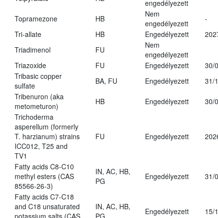
engedélyezett
Nem
Topramezone
HB
-
engedélyezett
Tri-allate
HB
Engedélyezett
202
Nem
Triadimenol
FU
engedélyezett
Triazoxide
FU
Engedélyezett
30/
Tribasic copper
BA, FU
Engedélyezett
31/
sulfate
Tribenuron (aka
HB
Engedélyezett
30/
metometuron)
Trichoderma
asperellum (formerly
T. harzianum) strains
FU
Engedélyezett
202
ICC012, T25 and
TV1
Fatty acids C8-C10
IN, AC, HB,
methyl esters (CAS
Engedélyezett
31/
PG
85566-26-3)
Fatty acids C7-C18
and C18 unsaturated
IN, AC, HB,
Engedélyezett
15/
potassium salts (CAS
PG