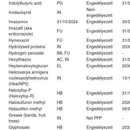
Indolylbutyric acid
PG
Engedélyezett
31/
Nem
Imidacloprid
IN
engedélyezett
Imazamox
31/10/2024
Engedélyezett
30/
Imazalil (aka
FU
Engedélyezett
31/
enilconazole)
Hymexazol
FU
Engedélyezett
31/
Hydrolysed proteins
IN
Engedélyezett
203
Hydrogen peroxide
BA, FU
Engedélyezett
-
Hexythiazox
AC, IN
Engedélyezett
31/
Heptamaloxyloglucan
EL
Engedélyezett
203
Helicoverpa armigera
nucleopolyhedrovirus
IN
Engedélyezett
15/
(HearNPV)
Haloxyfop-P
HB
Engedélyezett
31/
(Haloxyfop-R)
Halosulfuron methyl
HB
Engedélyezett
202
Halauxifen-methyl
HB
Engedélyezett
05/
Grease (bands, fruit
IN
Not PPP
-
trees)
Glyphosate
HB
Engedélyezett
203