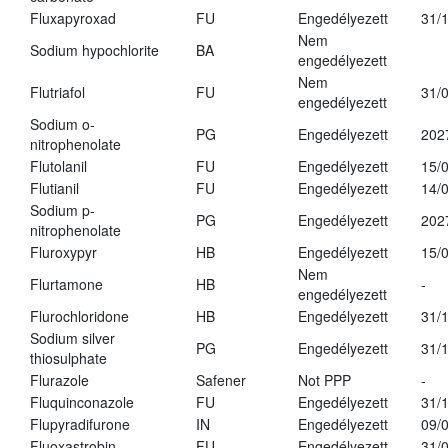
Fluxapyroxad
FU
Engedélyezett
31/
Nem
Sodium hypochlorite
BA
engedélyezett
Nem
Flutriafol
FU
31/
engedélyezett
Sodium o-
PG
Engedélyezett
202
nitrophenolate
Flutolanil
FU
Engedélyezett
15/
Flutianil
FU
Engedélyezett
14/
Sodium p-
PG
Engedélyezett
202
nitrophenolate
Fluroxypyr
HB
Engedélyezett
15/
Nem
Flurtamone
HB
-
engedélyezett
Flurochloridone
HB
Engedélyezett
31/
Sodium silver
PG
Engedélyezett
31/
thiosulphate
Flurazole
Safener
Not PPP
-
Fluquinconazole
FU
Engedélyezett
31/
Flupyradifurone
IN
Engedélyezett
09/
Fluoxastrobin
FU
Engedélyezett
31/