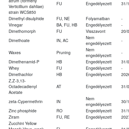
atrum (formerly
FU
Engedélyezett
31/
Verticillium dahliae)
strain WCS850
Dimethyl disulphide
FU, NE
Folyamatban
-
Vinegar
BA, FU, HB
Engedélyezett
-
Dimethomorph
FU
Visszavont
20/
Nem
Dimethoate
IN, AC
-
engedélyezett
Nem
Waxes
Pruning
-
engedélyezett
Dimethenamid-P
HB
Engedélyezett
31/
Whey
FU
Engedélyezett
-
Dimethachlor
HB
Engedélyezett
202
Z,Z-3,13-
Octadecadienyl
AT
Engedélyezett
31/
Acetate
Nem
zeta-Cypermethrin
IN
30/
engedélyezett
Zinc phosphide
RO
Engedélyezett
31/
Ziram
FU, RE
Engedélyezett
202
Zucchini Yellow