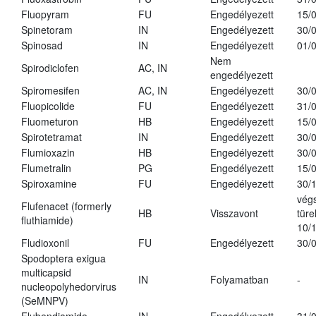
Fluopyram
FU
Engedélyezett
15/
Spinetoram
IN
Engedélyezett
30/
Spinosad
IN
Engedélyezett
01/
Nem
Spirodiclofen
AC, IN
engedélyezett
Spiromesifen
AC, IN
Engedélyezett
30/
Fluopicolide
FU
Engedélyezett
31/
Fluometuron
HB
Engedélyezett
15/
Spirotetramat
IN
Engedélyezett
30/
Flumioxazin
HB
Engedélyezett
30/
Flumetralin
PG
Engedélyezett
15/
Spiroxamine
FU
Engedélyezett
30/
vég
Flufenacet (formerly
HB
Visszavont
türe
fluthiamide)
10/
Fludioxonil
FU
Engedélyezett
30/
Spodoptera exigua
multicapsid
IN
Folyamatban
-
nucleopolyhedorvirus
(SeMNPV)