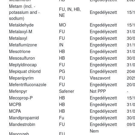
Metam (incl. -
FU, IN, HB,
potassium and -
Engedélyezett
15/
NE
sodium)
Metaldehyde
MO
Engedélyezett
15/
Metalaxyl-M
FU
Engedélyezett
31/
Metalaxyl
FU
Engedélyezett
30/
Metaflumizone
IN
Engedélyezett
31/
Mesotrione
HB
Engedélyezett
31/
Mesosulfuron
HB
Engedélyezett
30/
Meptyldinocap
FU
Engedélyezett
31/
Mepiquat chlorid
PG
Engedélyezett
204
Mepanipyrim
FU
Visszavont
202
Mefentrifluconazole
FU
Engedélyezett
20/
Mefenpyr
Safener
Not PPP
-
Mecoprop-P
HB
Engedélyezett
15/
MCPB
HB
Engedélyezett
31/
MCPA
HB
Engedélyezett
31/
Mandipropamid
Fu
Engedélyezett
30/
Mandestrobin
FU
Engedélyezett
09/
Nem
Mancozeb
FU