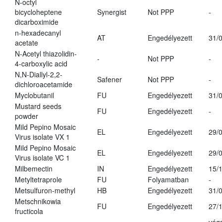
N-octyl
bicycloheptene
Synergist
Not PPP
-
dicarboximide
n-hexadecanyl
AT
Engedélyezett
31/
acetate
N-Acetyl thiazolidin-
-
Not PPP
-
4-carboxylic acid
N,N-Diallyl-2,2-
Safener
Not PPP
-
dichloroacetamide
Myclobutanil
FU
Engedélyezett
31/
Mustard seeds
FU
Engedélyezett
-
powder
Mild Pepino Mosaic
EL
Engedélyezett
29/
Virus isolate VX 1
Mild Pepino Mosaic
EL
Engedélyezett
29/
Virus isolate VC 1
Milbemectin
IN
Engedélyezett
15/
Metyltetraprole
FU
Folyamatban
-
Metsulfuron-methyl
HB
Engedélyezett
31/
Metschnikowia
FU
Engedélyezett
27/
fructicola