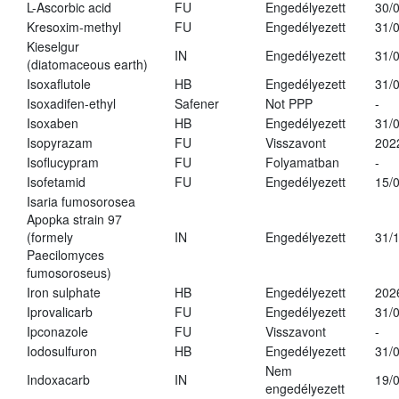
L-Ascorbic acid
FU
Engedélyezett
30/
Kresoxim-methyl
FU
Engedélyezett
31/
Kieselgur
IN
Engedélyezett
31/
(diatomaceous earth)
Isoxaflutole
HB
Engedélyezett
31/
Isoxadifen-ethyl
Safener
Not PPP
-
Isoxaben
HB
Engedélyezett
31/
Isopyrazam
FU
Visszavont
202
Isoflucypram
FU
Folyamatban
-
Isofetamid
FU
Engedélyezett
15/
Isaria fumosorosea
Apopka strain 97
(formely
IN
Engedélyezett
31/
Paecilomyces
fumosoroseus)
Iron sulphate
HB
Engedélyezett
202
Iprovalicarb
FU
Engedélyezett
31/
Ipconazole
FU
Visszavont
-
Iodosulfuron
HB
Engedélyezett
31/
Nem
Indoxacarb
IN
19/
engedélyezett