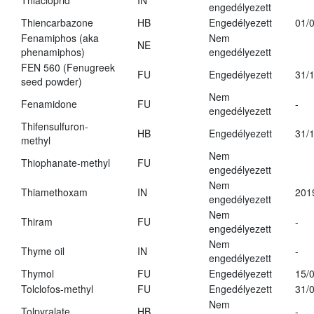
Thiacloprid
IN
engedélyezett
Thiencarbazone
HB
Engedélyezett
01/
Fenamiphos (aka
Nem
NE
phenamiphos)
engedélyezett
FEN 560 (Fenugreek
FU
Engedélyezett
31/
seed powder)
Nem
Fenamidone
FU
-
engedélyezett
Thifensulfuron-
HB
Engedélyezett
31/
methyl
Nem
Thiophanate-methyl
FU
engedélyezett
Nem
Thiamethoxam
IN
201
engedélyezett
Nem
Thiram
FU
-
engedélyezett
Nem
Thyme oil
IN
-
engedélyezett
Thymol
FU
Engedélyezett
15/
Tolclofos-methyl
FU
Engedélyezett
31/
Nem
Tolpyralate
HB
-