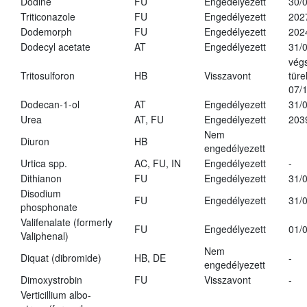
Dodine
FU
Engedélyezett
30/
Triticonazole
FU
Engedélyezett
202
Dodemorph
FU
Engedélyezett
202
Dodecyl acetate
AT
Engedélyezett
31/
vég
Tritosulforon
HB
Visszavont
türe
07/
Dodecan-1-ol
AT
Engedélyezett
31/
Urea
AT, FU
Engedélyezett
203
Nem
Diuron
HB
engedélyezett
Urtica spp.
AC, FU, IN
Engedélyezett
-
Dithianon
FU
Engedélyezett
31/
Disodium
FU
Engedélyezett
31/
phosphonate
Valifenalate (formerly
FU
Engedélyezett
01/
Valiphenal)
Nem
Diquat (dibromide)
HB, DE
-
engedélyezett
Dimoxystrobin
FU
Visszavont
-
Verticillium albo-