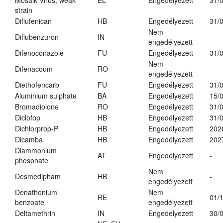
Mosaik Virus, weak
EL
Engedélyezett
31/
strain
Diflufenican
HB
Engedélyezett
31/
Nem
Diflubenzuron
IN
engedélyezett
Difenoconazole
FU
Engedélyezett
31/
Nem
Difenacoum
RO
engedélyezett
Diethofencarb
FU
Engedélyezett
31/
Aluminium sulphate
BA
Engedélyezett
15/
Bromadiolone
RO
Engedélyezett
31/
Diclofop
HB
Engedélyezett
31/
Dichlorprop-P
HB
Engedélyezett
202
Dicamba
HB
Engedélyezett
202
Diammonium
AT
Engedélyezett
-
phosphate
Nem
Desmedipham
HB
-
engedélyezett
Denathonium
Nem
RE
01/
benzoate
engedélyezett
Deltamethrin
IN
Engedélyezett
30/