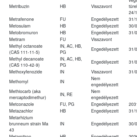
vég
Metribuzin
HB
Visszavont
türe
24/
Metrafenone
FU
Engedélyezett
31/
Metosulam
HB
Engedélyezett
30/
Metobromuron
HB
Engedélyezett
31/
Metiram
FU
Visszavont
Methyl octanoate
IN, AC, HB,
Engedélyezett
31/
(CAS 111-11-5)
PG
Methyl decanoate
IN, AC, HB,
Engedélyezett
31/
(CAS 110-42-9)
PG
Methoxyfenozide
IN
Visszavont
31/
Nem
Methomyl
IN
engedélyezett
Methiocarb (aka
Nem
IN, RE
mercaptodimethur)
engedélyezett
Metconazole
FU, PG
Engedélyezett
203
Metazachlor
HB
Engedélyezett
31/
Metarhizium
brunneum strain Ma
IN
Engedélyezett
30/
43
Metamitron
HB
Engedélyezett
202