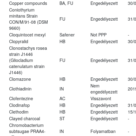
Copper compounds
BA, FU
Engedélyezett
30/
Coniothyrium
minitans Strain
FU
Engedélyezett
31/
CON/M/91-08 (DSM
9660)
Cloquintocet mexyl
Safener
Not PPP
-
Clopyralid
HB
Engedélyezett
30/
Clonostachys rosea
strain J1446
(Gliocladium
FU
Engedélyezett
31/
catenulatum strain
J1446)
Clomazone
HB
Engedélyezett
30/
Nem
Clothiadinin
IN
201
engedélyezett
Clofentezine
AC
Visszavont
Clodinafop
HB
Engedélyezett
31/
Clethodim
HB
Engedélyezett
15/
Clayed charcoal
ST
Engedélyezett
-
Chromobacterium
subtsugae PRAA4-
IN
Folyamatban
-