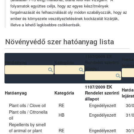
folyamatok együttes célja, hogy az egyes készítmények
forgalmazását és felhasználását oly módon szabályozzák, hogy az
ember és környezete veszélyeztetésének kockázatát kizárják,
illetve a lehető legkisebbre csökkentsék.
Növényvédő szer hatóanyag lista
1107/2009 EK
Ható
Hatóanyag
Kategória
Rendelet szerinti
lejára
állapot
1107/2009 EK
Ható
Hatóanyag
Kategória
Rendelet szerinti
lejára
állapot
Plant oils / Clove oil
RE
Engedélyezett
30/
Plant oils / Citronella
HB
Engedélyezett
31/
oil
Repellents by smell
of animal or plant
RE
Engedélyezett
30/