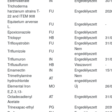
Esfenvalerate
IN
Engedélyezett
30/
Trichoderma
harzianum strains T-
FU
Engedélyezett
202
22 and ITEM 908
Equisetum arvense
FU
Engedélyezett
-
L.
Epoxiconazole
FU
Engedélyezett
Triclopyr
HB
Engedélyezett
31/
Trifloxystrobin
FU
Engedélyezett
31/
Nem
Triflumizole
FU
engedélyezett
Triflumuron
IN
Engedélyezett
31/
Triflusulfuron
HB
Visszavont
-
Emamectin
IN
Engedélyezett
15/
Trimethylamine
Nem
AT
hydrochloride
engedélyezett
Elemental Iron
MO
Új
26/
E,Z-3,13-
Octadecadienyl
AT
Engedélyezett
31/
Acetate
Trinexapac-ethyl
PG
Engedélyezett
203