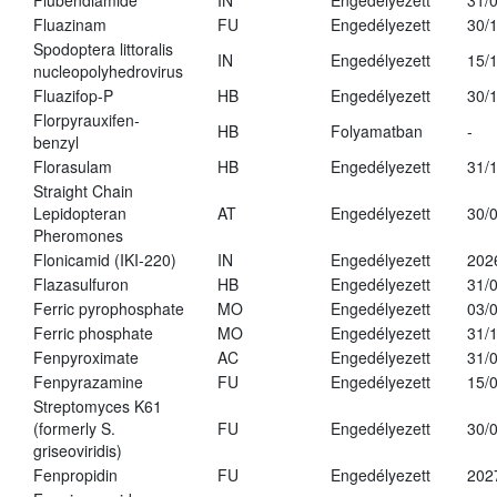
Flubendiamide
IN
Engedélyezett
31/
Fluazinam
FU
Engedélyezett
30/
Spodoptera littoralis
IN
Engedélyezett
15/
nucleopolyhedrovirus
Fluazifop-P
HB
Engedélyezett
30/
Florpyrauxifen-
HB
Folyamatban
-
benzyl
Florasulam
HB
Engedélyezett
31/
Straight Chain
Lepidopteran
AT
Engedélyezett
30/
Pheromones
Flonicamid (IKI-220)
IN
Engedélyezett
202
Flazasulfuron
HB
Engedélyezett
31/
Ferric pyrophosphate
MO
Engedélyezett
03/
Ferric phosphate
MO
Engedélyezett
31/
Fenpyroximate
AC
Engedélyezett
31/
Fenpyrazamine
FU
Engedélyezett
15/
Streptomyces K61
(formerly S.
FU
Engedélyezett
30/
griseoviridis)
Fenpropidin
FU
Engedélyezett
202