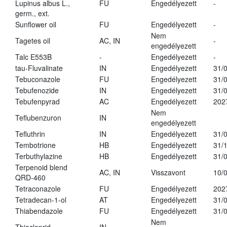
Lupinus albus L.,
FU
Engedélyezett
-
germ., ext.
Sunflower oil
FU
Engedélyezett
-
Nem
Tagetes oil
AC, IN
-
engedélyezett
Talc E553B
-
Engedélyezett
-
tau-Fluvalinate
IN
Engedélyezett
31/
Tebuconazole
FU
Engedélyezett
31/
Tebufenozide
IN
Engedélyezett
31/
Tebufenpyrad
AC
Engedélyezett
202
Nem
Teflubenzuron
IN
engedélyezett
Tefluthrin
IN
Engedélyezett
31/
Tembotrione
HB
Engedélyezett
31/
Terbuthylazine
HB
Engedélyezett
31/
Terpenoid blend
AC, IN
Visszavont
10/
QRD-460
Tetraconazole
FU
Engedélyezett
202
Tetradecan-1-ol
AT
Engedélyezett
31/
Thiabendazole
FU
Engedélyezett
31/
Nem