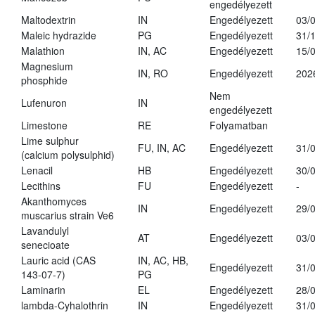
engedélyezett
Maltodextrin
IN
Engedélyezett
03/
Maleic hydrazide
PG
Engedélyezett
31/
Malathion
IN, AC
Engedélyezett
15/
Magnesium
IN, RO
Engedélyezett
202
phosphide
Nem
Lufenuron
IN
engedélyezett
Limestone
RE
Folyamatban
Lime sulphur
FU, IN, AC
Engedélyezett
31/
(calcium polysulphid)
Lenacil
HB
Engedélyezett
30/
Lecithins
FU
Engedélyezett
-
Akanthomyces
IN
Engedélyezett
29/
muscarius strain Ve6
Lavandulyl
AT
Engedélyezett
03/
senecioate
Lauric acid (CAS
IN, AC, HB,
Engedélyezett
31/
143-07-7)
PG
Laminarin
EL
Engedélyezett
28/
lambda-Cyhalothrin
IN
Engedélyezett
31/