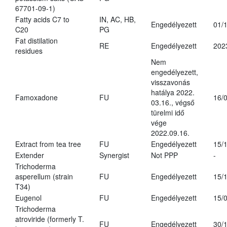
67701-09-1)
Fatty acids C7 to
IN, AC, HB,
Engedélyezett
01/
C20
PG
Fat distilation
RE
Engedélyezett
202
residues
Nem
engedélyezett,
visszavonás
hatálya 2022.
Famoxadone
FU
16/
03.16., végső
türelmi idő
vége
2022.09.16.
Extract from tea tree
FU
Engedélyezett
15/
Extender
Synergist
Not PPP
-
Trichoderma
asperellum (strain
FU
Engedélyezett
15/
T34)
Eugenol
FU
Engedélyezett
15/
Trichoderma
atroviride (formerly T.
FU
Engedélyezett
30/