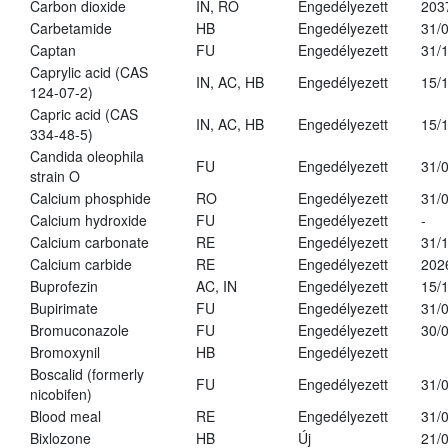
Carbon dioxide
IN, RO
Engedélyezett
203
Carbetamide
HB
Engedélyezett
31/
Captan
FU
Engedélyezett
31/
Caprylic acid (CAS
IN, AC, HB
Engedélyezett
15/
124-07-2)
Capric acid (CAS
IN, AC, HB
Engedélyezett
15/
334-48-5)
Candida oleophila
FU
Engedélyezett
31/
strain O
Calcium phosphide
RO
Engedélyezett
31/
Calcium hydroxide
FU
Engedélyezett
-
Calcium carbonate
RE
Engedélyezett
31/
Calcium carbide
RE
Engedélyezett
202
Buprofezin
AC, IN
Engedélyezett
15/
Bupirimate
FU
Engedélyezett
31/
Bromuconazole
FU
Engedélyezett
30/
Bromoxynil
HB
Engedélyezett
Boscalid (formerly
FU
Engedélyezett
31/
nicobifen)
Blood meal
RE
Engedélyezett
31/
Bixlozone
HB
Új
21/