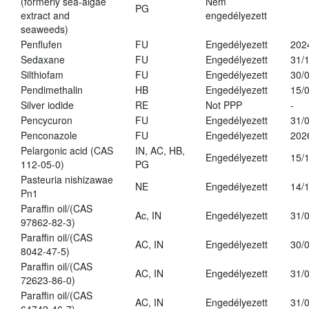
(formerly sea-algae
Nem
PG
extract and
engedélyezett
seaweeds)
Penflufen
FU
Engedélyezett
202
Sedaxane
FU
Engedélyezett
31/
Silthiofam
FU
Engedélyezett
30/
Pendimethalin
HB
Engedélyezett
15/
Silver iodide
RE
Not PPP
-
Pencycuron
FU
Engedélyezett
31/
Penconazole
FU
Engedélyezett
202
Pelargonic acid (CAS
IN, AC, HB,
Engedélyezett
15/
112-05-0)
PG
Pasteuria nishizawae
NE
Engedélyezett
14/
Pn1
Paraffin oil/(CAS
Ac, IN
Engedélyezett
31/
97862-82-3)
Paraffin oil/(CAS
AC, IN
Engedélyezett
30/
8042-47-5)
Paraffin oil/(CAS
AC, IN
Engedélyezett
31/
72623-86-0)
Paraffin oil/(CAS
AC, IN
Engedélyezett
31/