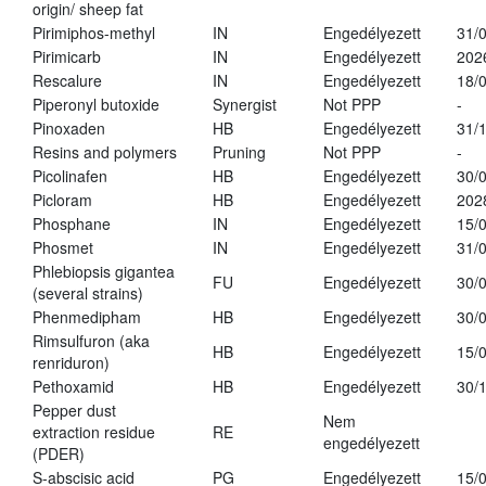
origin/ sheep fat
Pirimiphos-methyl
IN
Engedélyezett
31/
Pirimicarb
IN
Engedélyezett
202
Rescalure
IN
Engedélyezett
18/
Piperonyl butoxide
Synergist
Not PPP
-
Pinoxaden
HB
Engedélyezett
31/
Resins and polymers
Pruning
Not PPP
-
Picolinafen
HB
Engedélyezett
30/
Picloram
HB
Engedélyezett
202
Phosphane
IN
Engedélyezett
15/
Phosmet
IN
Engedélyezett
31/
Phlebiopsis gigantea
FU
Engedélyezett
30/
(several strains)
Phenmedipham
HB
Engedélyezett
30/
Rimsulfuron (aka
HB
Engedélyezett
15/
renriduron)
Pethoxamid
HB
Engedélyezett
30/
Pepper dust
Nem
extraction residue
RE
engedélyezett
(PDER)
S-abscisic acid
PG
Engedélyezett
15/