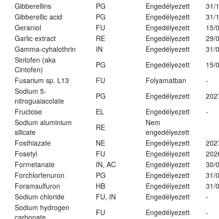
Gibberellins
PG
Engedélyezett
31/
Gibberellic acid
PG
Engedélyezett
31/
Geraniol
FU
Engedélyezett
15/
Garlic extract
RE
Engedélyezett
29/
Gamma-cyhalothrin
IN
Engedélyezett
31/
Sintofen (aka
PG
Engedélyezett
15/
Cintofen)
Fusarium sp. L13
FU
Folyamatban
-
Sodium 5-
PG
Engedélyezett
202
nitroguaiacolate
Fructose
EL
Engedélyezett
-
Sodium aluminium
Nem
RE
silicate
engedélyezett
Fosthiazate
NE
Engedélyezett
202
Fosetyl
FU
Engedélyezett
202
Formetanate
IN, AC
Engedélyezett
30/
Forchlorfenuron
PG
Engedélyezett
31/
Foramsulfuron
HB
Engedélyezett
31/
Sodium chloride
FU, IN
Engedélyezett
-
Sodium hydrogen
FU
Engedélyezett
-
carbonate