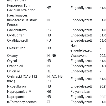
64742-46-7)
Purpureocillium
NE
Engedélyezett
31/
lilacinum strain 251
Paecilomyces
fumosoroseus strain
IN
Engedélyezett
31/
Fe9901
Paclobutrazol
PG
Engedélyezett
31/
Oxyfluorfen
HB
Engedélyezett
31/
Oxathiapiprolin
FU
Engedélyezett
03/
Nem
Oxasulfuron
HB
-
engedélyezett
Oxamyl
IN, NE
Visszavont
202
Oryzalin
HB
Engedélyezett
31/
Orange oil
IN
Engedélyezett
31/
Onion oil
RE
Engedélyezett
-
Oleic acid (CAS 112-
IN, AC, HB,
Engedélyezett
31/
80-1)
PG
Nicosulfuron
HB
Engedélyezett
202
Napropamide-M
HB
Folyamatban
-
Napropamide
HB
Engedélyezett
202
n-Tetradecylacetate
AT
Engedélyezett
31/