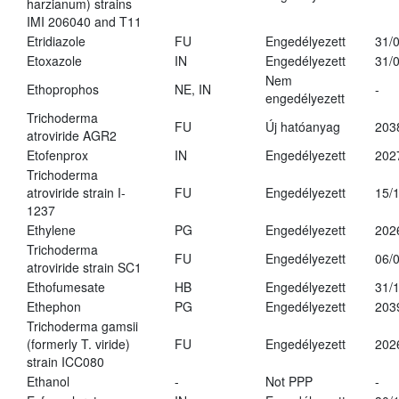
harzianum) strains
IMI 206040 and T11
Etridiazole
FU
Engedélyezett
31/
Etoxazole
IN
Engedélyezett
31/
Nem
Ethoprophos
NE, IN
-
engedélyezett
Trichoderma
FU
Új hatóanyag
203
atroviride AGR2
Etofenprox
IN
Engedélyezett
202
Trichoderma
atroviride strain I-
FU
Engedélyezett
15/
1237
Ethylene
PG
Engedélyezett
202
Trichoderma
FU
Engedélyezett
06/
atroviride strain SC1
Ethofumesate
HB
Engedélyezett
31/
Ethephon
PG
Engedélyezett
203
Trichoderma gamsii
(formerly T. viride)
FU
Engedélyezett
202
strain ICC080
Ethanol
-
Not PPP
-