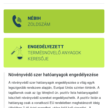
NÉBIH
ZÖLDSZÁM
ENGEDÉLYEZETT
TERMÉSNÖVELŐ ANYAGOK
KERESŐJE
Növényvédő szer hatóanyagok engedélyezése
A növényvédő szer hatóanyagok engedélyezése a világ egyik
legszigorúbb rendszere alapján, Európai Uniós szinten történik. A
tagállamok csak az így létrejövő ún. pozitív lista hatóanyagaiból
készített növényvédő szereket engedélyezhetik. A pozitív listán a
hatóanyag csak a vonatkozó EU rendeletben meghatározott ideig
(általában 7-15 évig) maradhat, utána felül kell vizsgálni. A