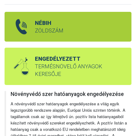
NÉBIH
ZÖLDSZÁM
ENGEDÉLYEZETT
TERMÉSNÖVELŐ ANYAGOK
KERESŐJE
Növényvédő szer hatóanyagok engedélyezése
A növényvédő szer hatóanyagok engedélyezése a világ egyik
legszigorúbb rendszere alapján, Európai Uniós szinten történik. A
tagállamok csak az így létrejövő ún. pozitív lista hatóanyagaiból
készített növényvédő szereket engedélyezhetik. A pozitív listán a
hatóanyag csak a vonatkozó EU rendeletben meghatározott ideig
(általában 7-15 évig) maradhat, utána felül kell vizsgálni. A