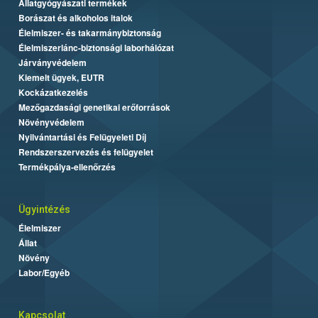
Állatgyógyászati termékek
Borászat és alkoholos italok
Élelmiszer- és takarmánybiztonság
Élelmiszerlánc-biztonsági laborhálózat
Járványvédelem
Kiemelt ügyek, EUTR
Kockázatkezelés
Mezőgazdasági genetikai erőforrások
Növényvédelem
Nyilvántartási és Felügyeleti Díj
Rendszerszervezés és felügyelet
Termékpálya-ellenőrzés
Ügyintézés
Élelmiszer
Állat
Növény
Labor/Egyéb
Kapcsolat