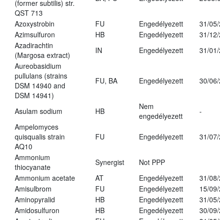
(former subtilis) str.
QST 713
Azoxystrobin
FU
Engedélyezett
31/05
Azimsulfuron
HB
Engedélyezett
31/12
Azadirachtin
IN
Engedélyezett
31/01
(Margosa extract)
Aureobasidium
pullulans (strains
FU, BA
Engedélyezett
30/06
DSM 14940 and
DSM 14941)
Nem
Asulam sodium
HB
-
engedélyezett
Ampelomyces
quisqualis strain
FU
Engedélyezett
31/07
AQ10
Ammonium
Synergist
Not PPP
thiocyanate
Ammonium acetate
AT
Engedélyezett
31/08
Amisulbrom
FU
Engedélyezett
15/09
Aminopyralid
HB
Engedélyezett
31/05
Amidosulfuron
HB
Engedélyezett
30/09