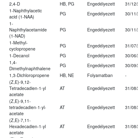
2,4-D
HB, PG
Engedélyezett
31/12
1-Naphthylacetic
PG
Engedélyezett
30/11
acid (1-NAA)
1-
Naphthylacetamide
PG
Engedélyezett
30/11
(1-NAD)
1-Methyl-
PG
Engedélyezett
31/07
cyclopropene
1-Decanol
PG
Engedélyezett
30/06
1,4-
PG
Engedélyezett
30/09
Dimethylnaphthalene
1,3-Dichloropropene
HB, NE
Folyamatban
-
(Z,E)-9,12-
Tetradecadien-1-yl
AT
Engedélyezett
31/08
acetate
(Z,E)-9,11-
tetradecadien-1-yl-
AT
Engedélyezett
31/08
acetate
(Z,E)-7,11-
Hexadecadien-1-yl
AT
Engedélyezett
31/08
acetate