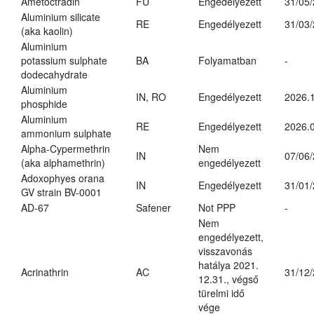
Ametoctradin
FU
Engedélyezett
31/05
Aluminium silicate
RE
Engedélyezett
31/03
(aka kaolin)
Aluminium
potassium sulphate
BA
Folyamatban
-
dodecahydrate
Aluminium
IN, RO
Engedélyezett
2026.1
phosphide
Aluminium
RE
Engedélyezett
2026.0
ammonium sulphate
Alpha-Cypermethrin
Nem
IN
07/06
(aka alphamethrin)
engedélyezett
Adoxophyes orana
IN
Engedélyezett
31/01
GV strain BV-0001
AD-67
Safener
Not PPP
-
Nem
engedélyezett,
visszavonás
hatálya 2021.
Acrinathrin
AC
31/12
12.31., végső
türelmi idő
vége