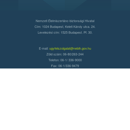
Nemzeti Élelmiszerlánc-biztonsági Hivatal
Cím: 1024 Budapest, Keleti Károly utca. 24.
Levelezési cím: 1525 Budapest. Pf. 30.
E-mail:
ugyfelszolgalat@nebih.gov.hu
Zöld szám: 06-80/263-244
Telefon: 06-1/ 336-9000
Fax: 06-1/336-9479