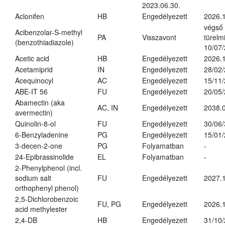
2023.06.30.
Aclonifen
HB
Engedélyezett
2026.
végső
Acibenzolar-S-methyl
PA
Visszavont
türelmi
(benzothiadiazole)
10/07
Acetic acid
HB
Engedélyezett
2026.1
Acetamiprid
IN
Engedélyezett
28/02
Acequinocyl
AC
Engedélyezett
15/11
ABE-IT 56
FU
Engedélyezett
20/05
Abamectin (aka
AC, IN
Engedélyezett
2038.
avermectin)
Quinolin-8-ol
FU
Engedélyezett
30/06
6-Benzyladenine
PG
Engedélyezett
15/01
3-decen-2-one
PG
Folyamatban
-
24-Epibrassinolide
EL
Folyamatban
-
2-Phenylphenol (incl.
sodium salt
FU
Engedélyezett
2027.1
orthophenyl phenol)
2,5-Dichlorobenzoic
FU, PG
Engedélyezett
2026.
acid methylester
2,4-DB
HB
Engedélyezett
31/10