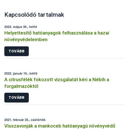
Kapcsolódó tartalmak
2022. május 30., hétfő
Helyettesítő hatóanyagok felhasználása a hazai
növényvédelemben
TOVÁBB
2022. január 10., hétfő
A citrusfélék fokozott vizsgálatát kéri a Nébih a
forgalmazóktól
TOVÁBB
2021. február 25., csütörtök
Visszavonják a mankoceb hatóanyagú növényvédő