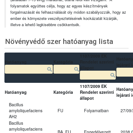
folyamatok együttes célja, hogy az egyes készítmények
forgalmazását és felhasználását oly módon szabályozzák, hogy az
ember és környezete veszélyeztetésének kockázatát kizárják,
illetve a lehető legkisebbre csökkentsék.
Növényvédő szer hatóanyag lista
1107/2009 EK
Hatóan
Hatóanyag
Kategória
Rendelet szerinti
lejárati 
állapot
1107/2009 EK
Hatóan
Hatóanyag
Kategória
Rendelet szerinti
lejárati 
állapot
Bacillus
amyloliquefaciens
FU
Folyamatban
27/09
AH2
Bacillus
amyloliquefaciens
BA, FU
Engedélyezett
2038.