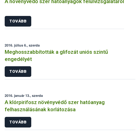
A növényvédő szer hatóanyagok felülvizsgálatáról
TOVÁBB
2016. július 6., szerda
Meghosszabbították a glifozát uniós szintű
engedélyét
TOVÁBB
2016. január 13., szerda
A klórpirifosz növényvédő szer hatóanyag
felhasználásának korlátozása
TOVÁBB