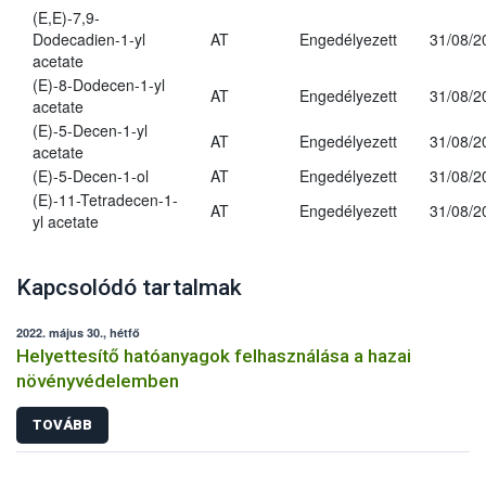
(E,E)-7,9-
Dodecadien-1-yl
AT
Engedélyezett
31/08/2
acetate
(E)-8-Dodecen-1-yl
AT
Engedélyezett
31/08/2
acetate
(E)-5-Decen-1-yl
AT
Engedélyezett
31/08/2
acetate
(E)-5-Decen-1-ol
AT
Engedélyezett
31/08/2
(E)-11-Tetradecen-1-
AT
Engedélyezett
31/08/2
yl acetate
Kapcsolódó tartalmak
2022. május 30., hétfő
Helyettesítő hatóanyagok felhasználása a hazai
növényvédelemben
TOVÁBB