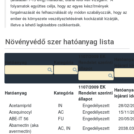
folyamatok együttes célja, hogy az egyes készítmények
forgalmazását és felhasználását oly módon szabályozzák, hogy az
ember és környezete veszélyeztetésének kockázatát kizárják,
illetve a lehető legkisebbre csökkentsék.
Növényvédő szer hatóanyag lista
1107/2009 EK
Hatóanya
Hatóanyag
Kategória
Rendelet szerinti
lejárati id
állapot
1107/2009 EK
Hatóanya
Hatóanyag
Kategória
Rendelet szerinti
lejárati id
állapot
Acetamiprid
IN
Engedélyezett
28/02/2
Acequinocyl
AC
Engedélyezett
15/11/2
ABE-IT 56
FU
Engedélyezett
20/05/2
Abamectin (aka
AC, IN
Engedélyezett
2038.03
avermectin)