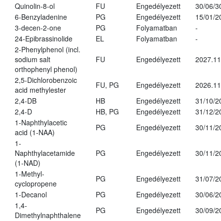
Quinolin-8-ol
FU
Engedélyezett
30/06/3
6-Benzyladenine
PG
Engedélyezett
15/01/2
3-decen-2-one
PG
Folyamatban
-
24-Epibrassinolide
EL
Folyamatban
-
2-Phenylphenol (incl.
sodium salt
FU
Engedélyezett
2027.11
orthophenyl phenol)
2,5-Dichlorobenzoic
FU, PG
Engedélyezett
2026.11
acid methylester
2,4-DB
HB
Engedélyezett
31/10/2
2,4-D
HB, PG
Engedélyezett
31/12/2
1-Naphthylacetic
PG
Engedélyezett
30/11/2
acid (1-NAA)
1-
Naphthylacetamide
PG
Engedélyezett
30/11/2
(1-NAD)
1-Methyl-
PG
Engedélyezett
31/07/2
cyclopropene
1-Decanol
PG
Engedélyezett
30/06/2
1,4-
PG
Engedélyezett
30/09/2
Dimethylnaphthalene