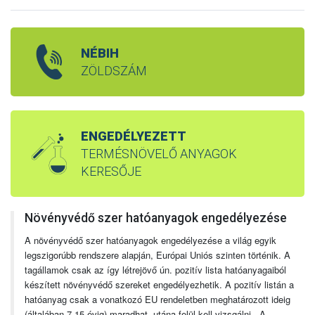
NÉBIH
ZÖLDSZÁM
ENGEDÉLYEZETT
TERMÉSNÖVELŐ ANYAGOK
KERESŐJE
Növényvédő szer hatóanyagok engedélyezése
A növényvédő szer hatóanyagok engedélyezése a világ egyik
legszigorúbb rendszere alapján, Európai Uniós szinten történik. A
tagállamok csak az így létrejövő ún. pozitív lista hatóanyagaiból
készített növényvédő szereket engedélyezhetik. A pozitív listán a
hatóanyag csak a vonatkozó EU rendeletben meghatározott ideig
(általában 7-15 évig) maradhat, utána felül kell vizsgálni. A