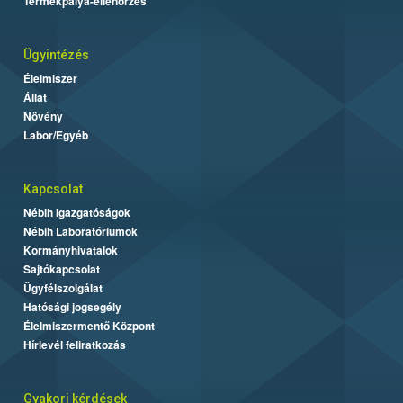
Termékpálya-ellenőrzés
Ügyintézés
Élelmiszer
Állat
Növény
Labor/Egyéb
Kapcsolat
Nébih Igazgatóságok
Nébih Laboratóriumok
Kormányhivatalok
Sajtókapcsolat
Ügyfélszolgálat
Hatósági jogsegély
Élelmiszermentő Központ
Hírlevél feliratkozás
Gyakori kérdések