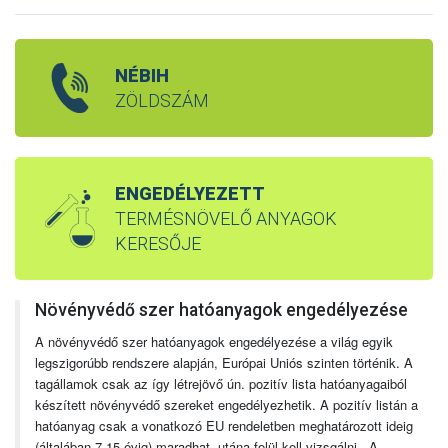
NÉBIH
ZÖLDSZÁM
ENGEDÉLYEZETT
TERMÉSNÖVELŐ ANYAGOK
KERESŐJE
Növényvédő szer hatóanyagok engedélyezése
A növényvédő szer hatóanyagok engedélyezése a világ egyik
legszigorúbb rendszere alapján, Európai Uniós szinten történik. A
tagállamok csak az így létrejövő ún. pozitív lista hatóanyagaiból
készített növényvédő szereket engedélyezhetik. A pozitív listán a
hatóanyag csak a vonatkozó EU rendeletben meghatározott ideig
(általában 7-15 évig) maradhat, utána felül kell vizsgálni. A