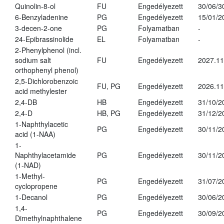
Quinolin-8-ol
FU
Engedélyezett
30/06/3
6-Benzyladenine
PG
Engedélyezett
15/01/2
3-decen-2-one
PG
Folyamatban
-
24-Epibrassinolide
EL
Folyamatban
-
2-Phenylphenol (incl.
sodium salt
FU
Engedélyezett
2027.11
orthophenyl phenol)
2,5-Dichlorobenzoic
FU, PG
Engedélyezett
2026.11
acid methylester
2,4-DB
HB
Engedélyezett
31/10/2
2,4-D
HB, PG
Engedélyezett
31/12/2
1-Naphthylacetic
PG
Engedélyezett
30/11/2
acid (1-NAA)
1-
Naphthylacetamide
PG
Engedélyezett
30/11/2
(1-NAD)
1-Methyl-
PG
Engedélyezett
31/07/2
cyclopropene
1-Decanol
PG
Engedélyezett
30/06/2
1,4-
PG
Engedélyezett
30/09/2
Dimethylnaphthalene