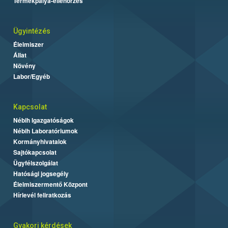
Termékpálya-ellenőrzés
Ügyintézés
Élelmiszer
Állat
Növény
Labor/Egyéb
Kapcsolat
Nébih Igazgatóságok
Nébih Laboratóriumok
Kormányhivatalok
Sajtókapcsolat
Ügyfélszolgálat
Hatósági jogsegély
Élelmiszermentő Központ
Hírlevél feliratkozás
Gyakori kérdések