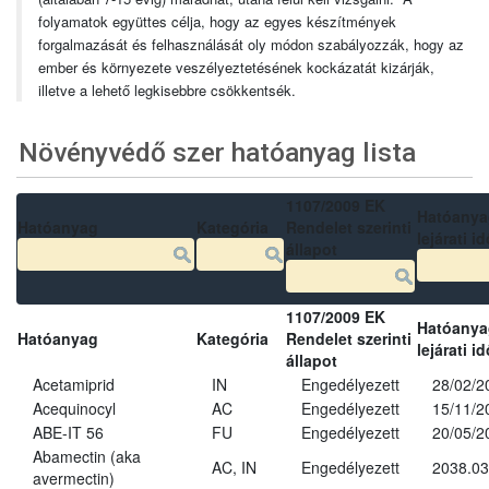
folyamatok együttes célja, hogy az egyes készítmények
forgalmazását és felhasználását oly módon szabályozzák, hogy az
ember és környezete veszélyeztetésének kockázatát kizárják,
illetve a lehető legkisebbre csökkentsék.
Növényvédő szer hatóanyag lista
1107/2009 EK
Hatóanya
Hatóanyag
Kategória
Rendelet szerinti
lejárati id
állapot
1107/2009 EK
Hatóanya
Hatóanyag
Kategória
Rendelet szerinti
lejárati id
állapot
Acetamiprid
IN
Engedélyezett
28/02/2
Acequinocyl
AC
Engedélyezett
15/11/2
ABE-IT 56
FU
Engedélyezett
20/05/2
Abamectin (aka
AC, IN
Engedélyezett
2038.03
avermectin)