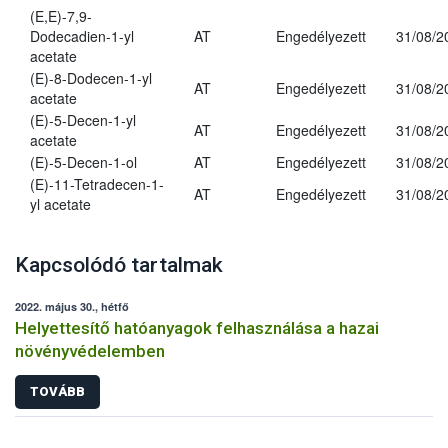
(E,E)-7,9-
Dodecadien-1-yl
AT
Engedélyezett
31/08/2
acetate
(E)-8-Dodecen-1-yl
AT
Engedélyezett
31/08/2
acetate
(E)-5-Decen-1-yl
AT
Engedélyezett
31/08/2
acetate
(E)-5-Decen-1-ol
AT
Engedélyezett
31/08/2
(E)-11-Tetradecen-1-
AT
Engedélyezett
31/08/2
yl acetate
Kapcsolódó tartalmak
2022. május 30., hétfő
Helyettesítő hatóanyagok felhasználása a hazai
növényvédelemben
TOVÁBB