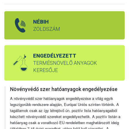
NÉBIH
ZÖLDSZÁM
ENGEDÉLYEZETT
TERMÉSNÖVELŐ ANYAGOK
KERESŐJE
Növényvédő szer hatóanyagok engedélyezése
A növényvédő szer hatóanyagok engedélyezése a világ egyik
legszigorúbb rendszere alapján, Európai Uniós szinten történik. A
tagállamok csak az így létrejövő ún. pozitív lista hatóanyagaiból
készített növényvédő szereket engedélyezhetik. A pozitív listán a
hatóanyag csak a vonatkozó EU rendeletben meghatározott ideig
(általában 7-15 évig) maradhat, utána felül kell vizsgálni. A