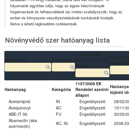
folyamatok együttes célja, hogy az egyes készítmények
forgalmazását és felhasználását oly módon szabályozzák, hogy az
ember és környezete veszélyeztetésének kockázatát kizárják,
illetve a lehető legkisebbre csökkentsék.
Növényvédő szer hatóanyag lista
1107/2009 EK
Hatóanya
Hatóanyag
Kategória
Rendelet szerinti
lejárati id
állapot
1107/2009 EK
Hatóanya
Hatóanyag
Kategória
Rendelet szerinti
lejárati id
állapot
Acetamiprid
IN
Engedélyezett
28/02/2
Acequinocyl
AC
Engedélyezett
15/11/2
ABE-IT 56
FU
Engedélyezett
20/05/2
Abamectin (aka
AC, IN
Engedélyezett
2038.03
avermectin)