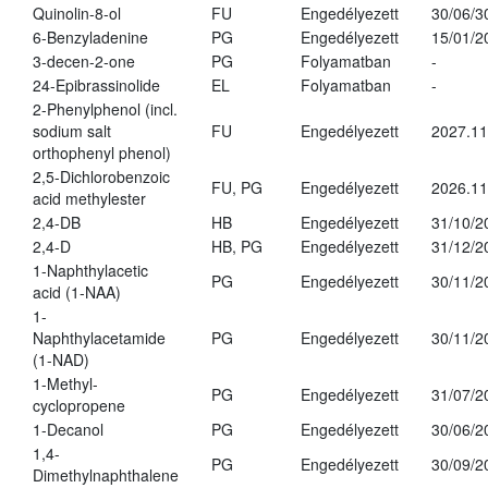
Quinolin-8-ol
FU
Engedélyezett
30/06/3
6-Benzyladenine
PG
Engedélyezett
15/01/2
3-decen-2-one
PG
Folyamatban
-
24-Epibrassinolide
EL
Folyamatban
-
2-Phenylphenol (incl.
sodium salt
FU
Engedélyezett
2027.11
orthophenyl phenol)
2,5-Dichlorobenzoic
FU, PG
Engedélyezett
2026.11
acid methylester
2,4-DB
HB
Engedélyezett
31/10/2
2,4-D
HB, PG
Engedélyezett
31/12/2
1-Naphthylacetic
PG
Engedélyezett
30/11/2
acid (1-NAA)
1-
Naphthylacetamide
PG
Engedélyezett
30/11/2
(1-NAD)
1-Methyl-
PG
Engedélyezett
31/07/2
cyclopropene
1-Decanol
PG
Engedélyezett
30/06/2
1,4-
PG
Engedélyezett
30/09/2
Dimethylnaphthalene