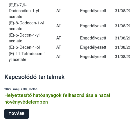
(E,E)-7,9-
Dodecadien-1-yl
AT
Engedélyezett
31/08/2
acetate
(E)-8-Dodecen-1-yl
AT
Engedélyezett
31/08/2
acetate
(E)-5-Decen-1-yl
AT
Engedélyezett
31/08/2
acetate
(E)-5-Decen-1-ol
AT
Engedélyezett
31/08/2
(E)-11-Tetradecen-1-
AT
Engedélyezett
31/08/2
yl acetate
Kapcsolódó tartalmak
2022. május 30., hétfő
Helyettesítő hatóanyagok felhasználása a hazai
növényvédelemben
TOVÁBB