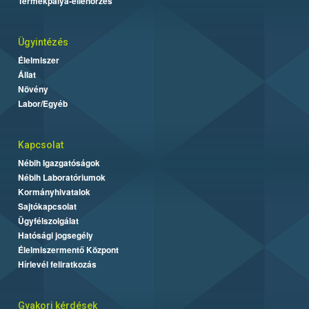
Termékpálya-ellenőrzés
Ügyintézés
Élelmiszer
Állat
Növény
Labor/Egyéb
Kapcsolat
Nébih Igazgatóságok
Nébih Laboratóriumok
Kormányhivatalok
Sajtókapcsolat
Ügyfélszolgálat
Hatósági jogsegély
Élelmiszermentő Központ
Hírlevél feliratkozás
Gyakori kérdések