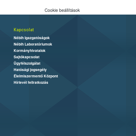
Cookie beállítások
Kapcsolat
Nébih Igazgatóságok
Nébih Laboratóriumok
Kormányhivatalok
Sajtókapcsolat
Ügyfélszolgálat
Hatósági jogsegély
Élelmiszermentő Központ
Hírlevél feliratkozás