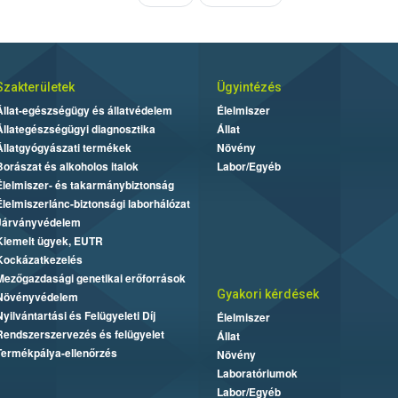
Szakterületek
Ügyintézés
Állat-egészségügy és állatvédelem
Élelmiszer
Állategészségügyi diagnosztika
Állat
Állatgyógyászati termékek
Növény
Borászat és alkoholos italok
Labor/Egyéb
Élelmiszer- és takarmánybiztonság
Élelmiszerlánc-biztonsági laborhálózat
Járványvédelem
Kiemelt ügyek, EUTR
Kockázatkezelés
Mezőgazdasági genetikai erőforrások
Gyakori kérdések
Növényvédelem
Nyilvántartási és Felügyeleti Díj
Élelmiszer
Rendszerszervezés és felügyelet
Állat
Termékpálya-ellenőrzés
Növény
Laboratóriumok
Labor/Egyéb