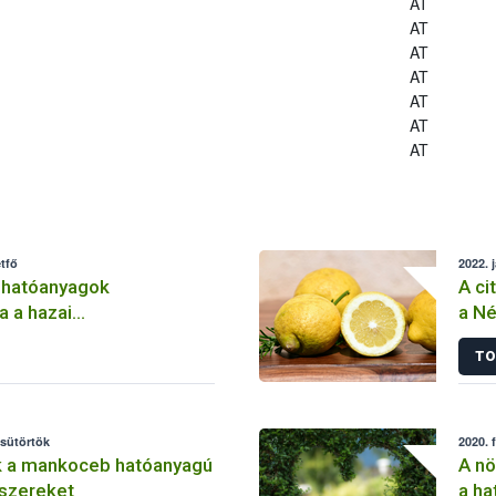
AT
AT
AT
AT
AT
AT
AT
tfő
2022. 
 hatóanyagok
A ci
a a hazai
a Né
lemben
TO
csütörtök
2020. 
k a mankoceb hatóanyagú
A nö
szereket
a ha