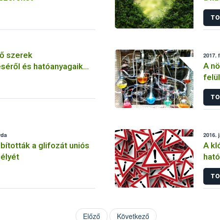
szer
TO
ő szerek
2017. 
A nö
séről és hatóanyagaik
felü
TO
rda
2016. 
tották a glifozát uniós
A kl
élyét
ható
korl
TO
Előző
Következő