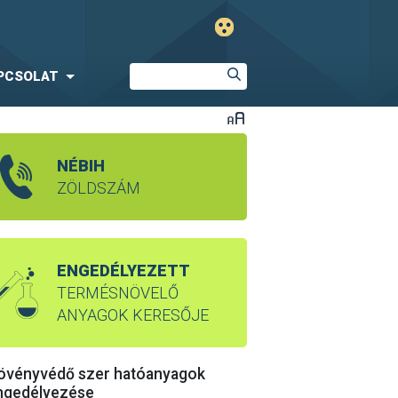
PCSOLAT
NÉBIH
ZÖLDSZÁM
ENGEDÉLYEZETT
TERMÉSNÖVELŐ
ANYAGOK KERESŐJE
övényvédő szer hatóanyagok
ngedélyezése