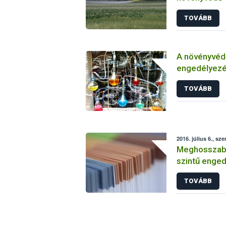
TOVÁBB
A növényvéd
engedélyezé
vizsgálatáról
TOVÁBB
2016. július 6., sze
Meghosszabbí
szintű enged
TOVÁBB