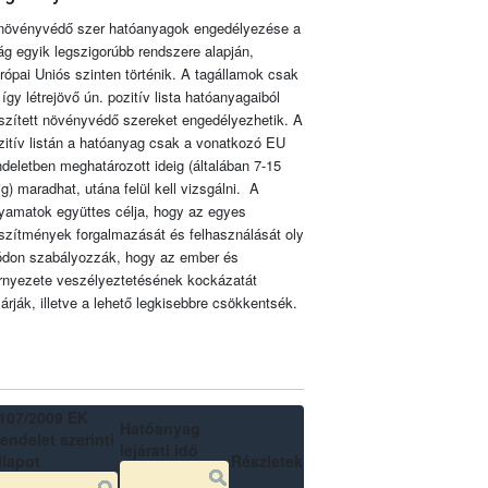
növényvédő szer hatóanyagok engedélyezése a
lág egyik legszigorúbb rendszere alapján,
rópai Uniós szinten történik. A tagállamok csak
 így létrejövő ún. pozitív lista hatóanyagaiból
szített növényvédő szereket engedélyezhetik. A
zitív listán a hatóanyag csak a vonatkozó EU
ndeletben meghatározott ideig (általában 7-15
ig) maradhat, utána felül kell vizsgálni. A
lyamatok együttes célja, hogy az egyes
szítmények forgalmazását és felhasználását oly
don szabályozzák, hogy az ember és
rnyezete veszélyeztetésének kockázatát
zárják, illetve a lehető legkisebbre csökkentsék.
107/2009 EK
Hatóanyag
endelet szerinti
lejárati idő
llapot
Részletek