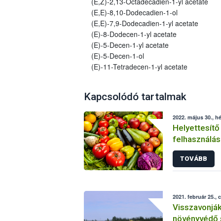
(E,Z)-2,13-Octadecadien-1-yl acetate
(E,E)-8,10-Dodecadien-1-ol
(E,E)-7,9-Dodecadien-1-yl acetate
(E)-8-Dodecen-1-yl acetate
(E)-5-Decen-1-yl acetate
(E)-5-Decen-1-ol
(E)-11-Tetradecen-1-yl acetate
Kapcsolódó tartalmak
2022. május 30., hé
Helyettesítő
felhasználás
növényvéde
TOVÁBB
2021. február 25., 
Visszavonjá
növényvédő 