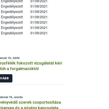
Engedélyezett
31/08/2021
Engedélyezett
31/08/2021
Engedélyezett
31/08/2021
Engedélyezett
31/08/2021
Engedélyezett
31/08/2021
Engedélyezett
31/08/2021
Engedélyezett
31/08/2021
január 10., hétfő
trusfélék fokozott vizsgálatát kéri
bih a forgalmazóktól
VÁBB
február 19., szerda
vényvédő szerek csoportosítása
tóanyag és a növény kapcsolata