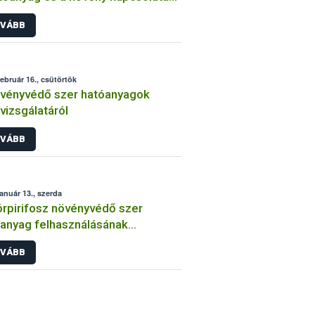
int
VÁBB
február 16., csütörtök
vényvédő szer hatóanyagok
lvizsgálatáról
VÁBB
január 13., szerda
órpirifosz növényvédő szer
anyag felhasználásának
átozása
VÁBB