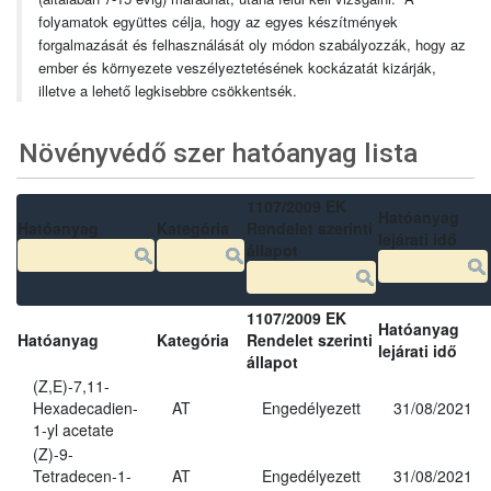
folyamatok együttes célja, hogy az egyes készítmények
forgalmazását és felhasználását oly módon szabályozzák, hogy az
ember és környezete veszélyeztetésének kockázatát kizárják,
illetve a lehető legkisebbre csökkentsék.
Növényvédő szer hatóanyag lista
1107/2009 EK
Hatóanyag
Hatóanyag
Kategória
Rendelet szerinti
lejárati idő
állapot
1107/2009 EK
Hatóanyag
Hatóanyag
Kategória
Rendelet szerinti
lejárati idő
állapot
(Z,E)-7,11-
Hexadecadien-
AT
Engedélyezett
31/08/2021
1-yl acetate
(Z)-9-
Tetradecen-1-
AT
Engedélyezett
31/08/2021