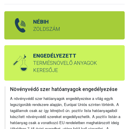
NÉBIH
ZÖLDSZÁM
ENGEDÉLYEZETT
TERMÉSNÖVELŐ ANYAGOK
KERESŐJE
Növényvédő szer hatóanyagok engedélyezése
A növényvédő szer hatóanyagok engedélyezése a világ egyik
legszigorúbb rendszere alapján, Európai Uniós szinten történik. A
tagállamok csak az így létrejövő ún. pozitív lista hatóanyagaiból
készített növényvédő szereket engedélyezhetik. A pozitív listán a
hatóanyag csak a vonatkozó EU rendeletben meghatározott ideig
(általában 7-15 évig) maradhat, utána felül kell vizsgálni. A