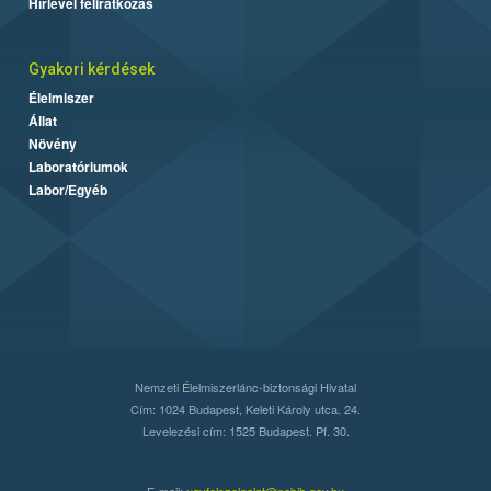
Hírlevél feliratkozás
Gyakori kérdések
Élelmiszer
Állat
Növény
Laboratóriumok
Labor/Egyéb
Nemzeti Élelmiszerlánc-biztonsági Hivatal
Cím: 1024 Budapest, Keleti Károly utca. 24.
Levelezési cím: 1525 Budapest. Pf. 30.
E-mail:
ugyfelszolgalat@nebih.gov.hu