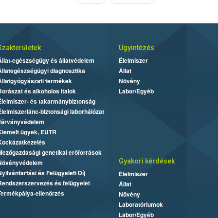
Szakterületek
Ügyintézés
Állat-egészségügy és állatvédelem
Élelmiszer
Állategészségügyi diagnosztika
Állat
Állatgyógyászati termékek
Növény
Borászat és alkoholos italok
Labor/Egyéb
Élelmiszer- és takarmánybiztonság
Élelmiszerlánc-biztonsági laborhálózat
Járványvédelem
Kiemelt ügyek, EUTR
Kockázatkezelés
Mezőgazdasági genetikai erőforrások
Gyakori kérdések
Növényvédelem
Nyilvántartási és Felügyeleti Díj
Élelmiszer
Rendszerszervezés és felügyelet
Állat
Termékpálya-ellenőrzés
Növény
Laboratóriumok
Labor/Egyéb