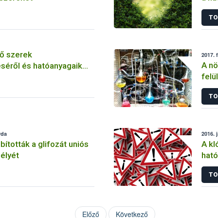
szer
TO
ő szerek
2017. 
A nö
séről és hatóanyagaik
felü
TO
rda
2016. 
tották a glifozát uniós
A kl
élyét
ható
korl
TO
Előző
Következő