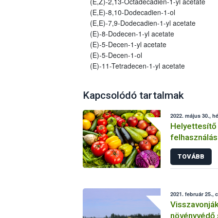
(E,Z)-2,13-Octadecadien-1-yl acetate
(E,E)-8,10-Dodecadien-1-ol
(E,E)-7,9-Dodecadien-1-yl acetate
(E)-8-Dodecen-1-yl acetate
(E)-5-Decen-1-yl acetate
(E)-5-Decen-1-ol
(E)-11-Tetradecen-1-yl acetate
Kapcsolódó tartalmak
2022. május 30., hé
Helyettesítő
felhasználás
növényvéde
TOVÁBB
2021. február 25., 
Visszavonjá
növényvédő 