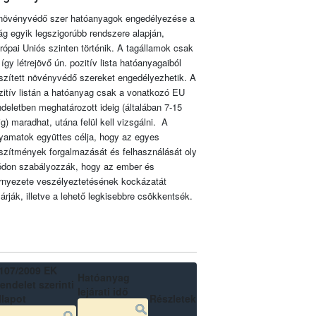
növényvédő szer hatóanyagok engedélyezése a
lág egyik legszigorúbb rendszere alapján,
rópai Uniós szinten történik. A tagállamok csak
 így létrejövő ún. pozitív lista hatóanyagaiból
szített növényvédő szereket engedélyezhetik. A
zitív listán a hatóanyag csak a vonatkozó EU
ndeletben meghatározott ideig (általában 7-15
ig) maradhat, utána felül kell vizsgálni. A
lyamatok együttes célja, hogy az egyes
szítmények forgalmazását és felhasználását oly
don szabályozzák, hogy az ember és
rnyezete veszélyeztetésének kockázatát
zárják, illetve a lehető legkisebbre csökkentsék.
107/2009 EK
Hatóanyag
endelet szerinti
lejárati idő
llapot
Részletek