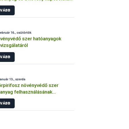
int
VÁBB
február 16., csütörtök
vényvédő szer hatóanyagok
lvizsgálatáról
VÁBB
január 13., szerda
órpirifosz növényvédő szer
anyag felhasználásának
átozása
VÁBB