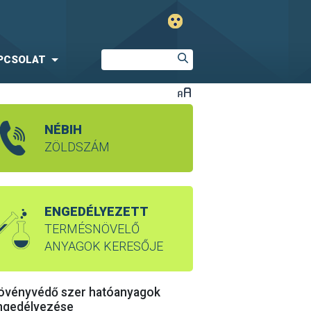
PCSOLAT
NÉBIH
ZÖLDSZÁM
ENGEDÉLYEZETT
TERMÉSNÖVELŐ
ANYAGOK KERESŐJE
övényvédő szer hatóanyagok
ngedélyezése