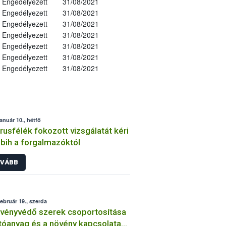
Engedélyezett
31/08/2021
Engedélyezett
31/08/2021
Engedélyezett
31/08/2021
Engedélyezett
31/08/2021
Engedélyezett
31/08/2021
Engedélyezett
31/08/2021
Engedélyezett
31/08/2021
január 10., hétfő
trusfélék fokozott vizsgálatát kéri
bih a forgalmazóktól
VÁBB
február 19., szerda
vényvédő szerek csoportosítása
tóanyag és a növény kapcsolata