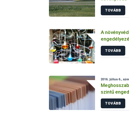
TOVÁBB
A növényvéd
engedélyezé
vizsgálatáról
TOVÁBB
2016. július 6., sze
Meghosszabbí
szintű enged
TOVÁBB