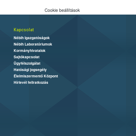
Cookie beállítások
Kapcsolat
Nébih Igazgatóságok
Nébih Laboratóriumok
Kormányhivatalok
Sajtókapcsolat
Ügyfélszolgálat
Hatósági jogsegély
Élelmiszermentő Központ
Hírlevél feliratkozás