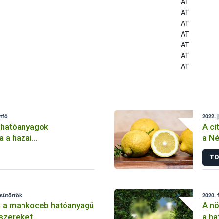
AT
AT
AT
AT
AT
AT
AT
tfő
2022. 
 hatóanyagok
A ci
a a hazai
a Né
lemben
TO
csütörtök
2020. 
k a mankoceb hatóanyagú
A nö
szereket
a ha