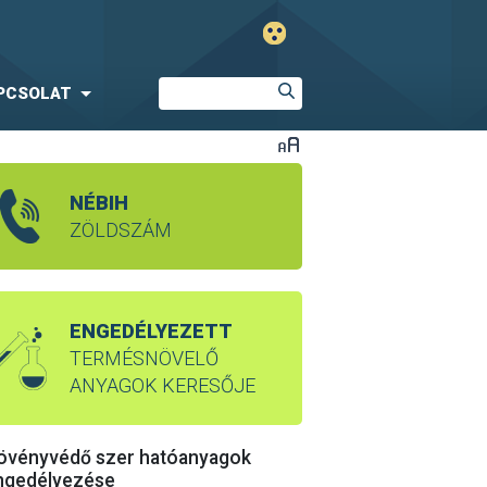
PCSOLAT
NÉBIH
ZÖLDSZÁM
ENGEDÉLYEZETT
TERMÉSNÖVELŐ
ANYAGOK KERESŐJE
övényvédő szer hatóanyagok
ngedélyezése