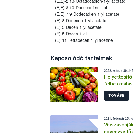
(E,Z)-2,13-Octadecadien-1-yl acetate
(E,E)-8,10-Dodecadien-1-ol
(E,E)-7,9-Dodecadien-1-yl acetate
(E)-8-Dodecen-1-yl acetate
(E)-5-Decen-1-yl acetate
(E)-5-Decen-1-ol
(E)-11-Tetradecen-1-yl acetate
Kapcsolódó tartalmak
2022. május 30., hé
Helyettesítő
felhasználás
növényvéde
TOVÁBB
2021. február 25., 
Visszavonjá
növényvédő 