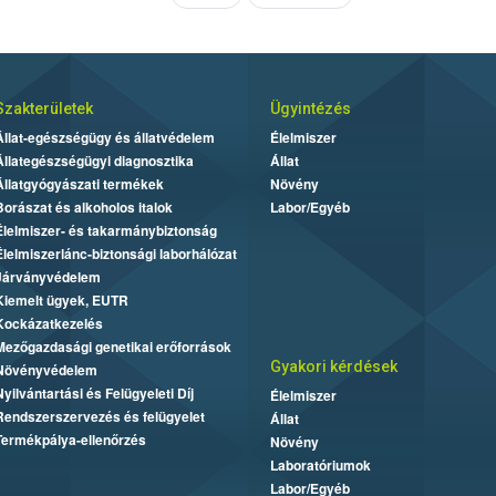
Szakterületek
Ügyintézés
Állat-egészségügy és állatvédelem
Élelmiszer
Állategészségügyi diagnosztika
Állat
Állatgyógyászati termékek
Növény
Borászat és alkoholos italok
Labor/Egyéb
Élelmiszer- és takarmánybiztonság
Élelmiszerlánc-biztonsági laborhálózat
Járványvédelem
Kiemelt ügyek, EUTR
Kockázatkezelés
Mezőgazdasági genetikai erőforrások
Gyakori kérdések
Növényvédelem
Nyilvántartási és Felügyeleti Díj
Élelmiszer
Rendszerszervezés és felügyelet
Állat
Termékpálya-ellenőrzés
Növény
Laboratóriumok
Labor/Egyéb