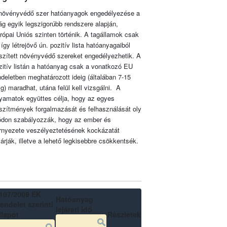
növényvédő szer hatóanyagok engedélyezése a
lág egyik legszigorúbb rendszere alapján,
rópai Uniós szinten történik. A tagállamok csak
 így létrejövő ún. pozitív lista hatóanyagaiból
szített növényvédő szereket engedélyezhetik. A
zitív listán a hatóanyag csak a vonatkozó EU
ndeletben meghatározott ideig (általában 7-15
ig) maradhat, utána felül kell vizsgálni. A
lyamatok együttes célja, hogy az egyes
szítmények forgalmazását és felhasználását oly
don szabályozzák, hogy az ember és
rnyezete veszélyeztetésének kockázatát
zárják, illetve a lehető legkisebbre csökkentsék.
107/2009 EK
Hatóanyag
endelet szerinti
lejárati idő
llapot
Részletek