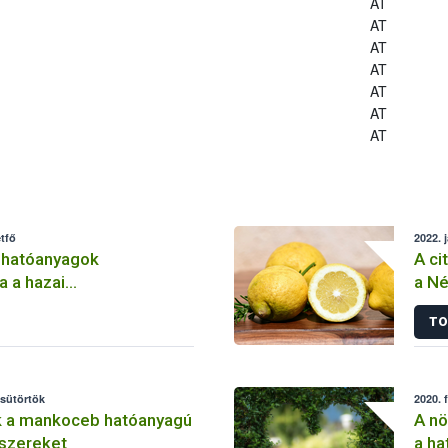
AT
AT
AT
AT
AT
AT
AT
tfő
2022. 
 hatóanyagok
A ci
a a hazai
a Né
lemben
TO
csütörtök
2020. 
k a mankoceb hatóanyagú
A nö
szereket
a ha