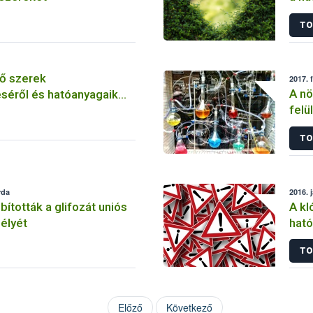
szer
TO
ő szerek
2017. 
A nö
séről és hatóanyagaik
felü
TO
rda
2016. 
tották a glifozát uniós
A kl
élyét
ható
korl
TO
Előző
Következő