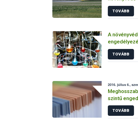
TOVÁBB
A növényvéd
engedélyezé
vizsgálatáról
TOVÁBB
2016. július 6., sze
Meghosszabbí
szintű enged
TOVÁBB