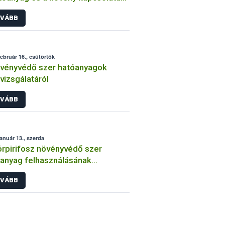
int
VÁBB
február 16., csütörtök
vényvédő szer hatóanyagok
lvizsgálatáról
VÁBB
január 13., szerda
órpirifosz növényvédő szer
anyag felhasználásának
átozása
VÁBB