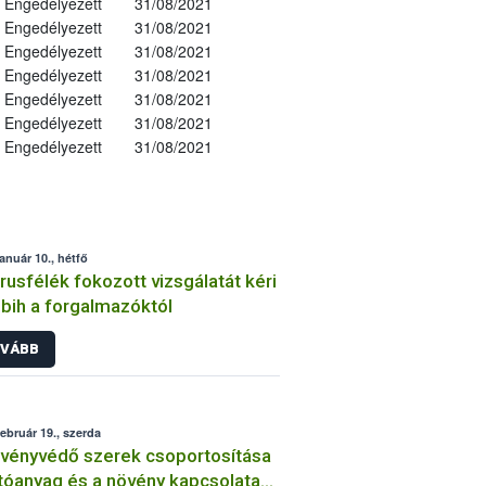
Engedélyezett
31/08/2021
Engedélyezett
31/08/2021
Engedélyezett
31/08/2021
Engedélyezett
31/08/2021
Engedélyezett
31/08/2021
Engedélyezett
31/08/2021
Engedélyezett
31/08/2021
január 10., hétfő
trusfélék fokozott vizsgálatát kéri
bih a forgalmazóktól
VÁBB
február 19., szerda
vényvédő szerek csoportosítása
tóanyag és a növény kapcsolata