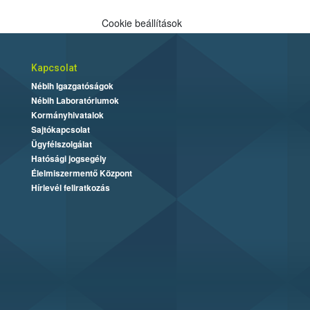
Cookie beállítások
Kapcsolat
Nébih Igazgatóságok
Nébih Laboratóriumok
Kormányhivatalok
Sajtókapcsolat
Ügyfélszolgálat
Hatósági jogsegély
Élelmiszermentő Központ
Hírlevél feliratkozás