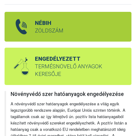
NÉBIH
ZÖLDSZÁM
ENGEDÉLYEZETT
TERMÉSNÖVELŐ ANYAGOK
KERESŐJE
Növényvédő szer hatóanyagok engedélyezése
A növényvédő szer hatóanyagok engedélyezése a világ egyik
legszigorúbb rendszere alapján, Európai Uniós szinten történik. A
tagállamok csak az így létrejövő ún. pozitív lista hatóanyagaiból
készített növényvédő szereket engedélyezhetik. A pozitív listán a
hatóanyag csak a vonatkozó EU rendeletben meghatározott ideig
(általában 7-15 évig) maradhat, utána felül kell vizsgálni. A