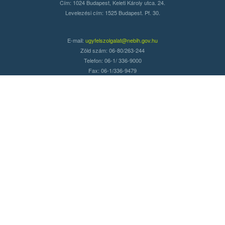
Cím: 1024 Budapest, Keleti Károly utca. 24.
Levelezési cím: 1525 Budapest. Pf. 30.
E-mail:
ugyfelszolgalat@nebih.gov.hu
Zöld szám: 06-80/263-244
Telefon: 06-1/ 336-9000
Fax: 06-1/336-9479