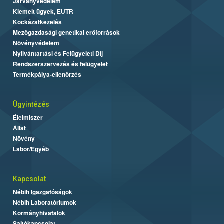
Járványvédelem
Kiemelt ügyek, EUTR
Kockázatkezelés
Mezőgazdasági genetikai erőforrások
Növényvédelem
Nyilvántartási és Felügyeleti Díj
Rendszerszervezés és felügyelet
Termékpálya-ellenőrzés
Ügyintézés
Élelmiszer
Állat
Növény
Labor/Egyéb
Kapcsolat
Nébih Igazgatóságok
Nébih Laboratóriumok
Kormányhivatalok
Sajtókapcsolat