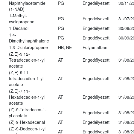
Naphthylacetamide
PG
Engedélyezett
30/11/2
(1-NAD)
1-Methyl-
PG
Engedélyezett
31/07/2
cyclopropene
1-Decanol
PG
Engedélyezett
30/06/2
1,4-
PG
Engedélyezett
30/09/2
Dimethylnaphthalene
1,3-Dichloropropene
HB, NE
Folyamatban
-
(Z,E)-9,12-
Tetradecadien-1-yl
AT
Engedélyezett
31/08/2
acetate
(Z,E)-9,11-
tetradecadien-1-yl-
AT
Engedélyezett
31/08/2
acetate
(Z,E)-7,11-
Hexadecadien-1-yl
AT
Engedélyezett
31/08/2
acetate
(Z)-9-Tetradecen-1-
AT
Engedélyezett
31/08/2
yl acetate
(Z)-9-Hexadecenal
AT
Engedélyezett
31/08/2
(Z)-9-Dodecen-1-yl
AT
Engedélyezett
31/08/2