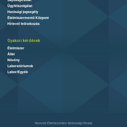
Ügyfélszolgálat
Hatósági jogsegély
Élelmiszermentő Központ
Hírlevél feliratkozás
Gyakori kérdések
Élelmiszer
Állat
Növény
Laboratóriumok
Labor/Egyéb
Nemzeti Élelmiszerlánc-biztonsági Hivatal