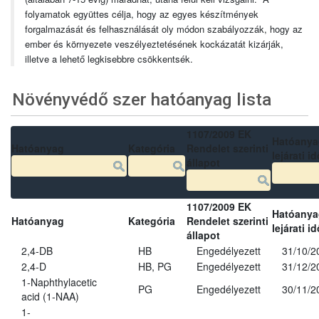
folyamatok együttes célja, hogy az egyes készítmények
forgalmazását és felhasználását oly módon szabályozzák, hogy az
ember és környezete veszélyeztetésének kockázatát kizárják,
illetve a lehető legkisebbre csökkentsék.
Növényvédő szer hatóanyag lista
1107/2009 EK
Hatóanya
Hatóanyag
Kategória
Rendelet szerinti
lejárati id
állapot
1107/2009 EK
Hatóanya
Hatóanyag
Kategória
Rendelet szerinti
lejárati id
állapot
2,4-DB
HB
Engedélyezett
31/10/2
2,4-D
HB, PG
Engedélyezett
31/12/2
1-Naphthylacetic
PG
Engedélyezett
30/11/2
acid (1-NAA)
1-