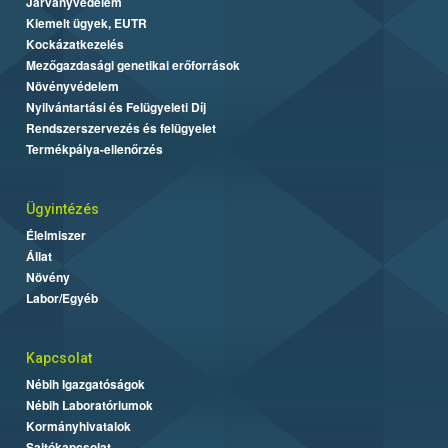
Járványvédelem
Kiemelt ügyek, EUTR
Kockázatkezelés
Mezőgazdasági genetikai erőforrások
Növényvédelem
Nyilvántartási és Felügyeleti Díj
Rendszerszervezés és felügyelet
Termékpálya-ellenőrzés
Ügyintézés
Élelmiszer
Állat
Növény
Labor/Egyéb
Kapcsolat
Nébih Igazgatóságok
Nébih Laboratóriumok
Kormányhivatalok
Sajtókapcsolat