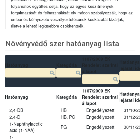
folyamatok együttes célja, hogy az egyes készítmények
forgalmazását és felhasználását oly módon szabályozzák, hogy az
ember és környezete veszélyeztetésének kockázatát kizárják,
illetve a lehető legkisebbre csökkentsék.
Növényvédő szer hatóanyag lista
1107/2009 EK
Hatóanya
Hatóanyag
Kategória
Rendelet szerinti
lejárati id
állapot
1107/2009 EK
Hatóanya
Hatóanyag
Kategória
Rendelet szerinti
lejárati id
állapot
2,4-DB
HB
Engedélyezett
31/10/2
2,4-D
HB, PG
Engedélyezett
31/12/2
1-Naphthylacetic
PG
Engedélyezett
30/11/2
acid (1-NAA)
1-