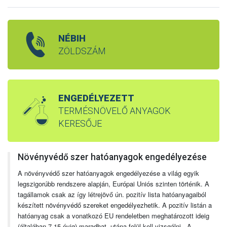
NÉBIH
ZÖLDSZÁM
ENGEDÉLYEZETT
TERMÉSNÖVELŐ ANYAGOK
KERESŐJE
Növényvédő szer hatóanyagok engedélyezése
A növényvédő szer hatóanyagok engedélyezése a világ egyik
legszigorúbb rendszere alapján, Európai Uniós szinten történik. A
tagállamok csak az így létrejövő ún. pozitív lista hatóanyagaiból
készített növényvédő szereket engedélyezhetik. A pozitív listán a
hatóanyag csak a vonatkozó EU rendeletben meghatározott ideig
(általában 7-15 évig) maradhat, utána felül kell vizsgálni. A