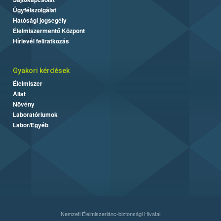
Ügyfélszolgálat
Hatósági jogsegély
Élelmiszermentő Központ
Hírlevél feliratkozás
Gyakori kérdések
Élelmiszer
Állat
Növény
Laboratóriumok
Labor/Egyéb
Nemzeti Élelmiszerlánc-biztonsági Hivatal