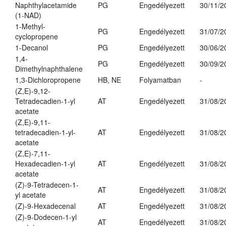
Naphthylacetamide
PG
Engedélyezett
30/11/2
(1-NAD)
1-Methyl-
PG
Engedélyezett
31/07/2
cyclopropene
1-Decanol
PG
Engedélyezett
30/06/2
1,4-
PG
Engedélyezett
30/09/2
Dimethylnaphthalene
1,3-Dichloropropene
HB, NE
Folyamatban
-
(Z,E)-9,12-
Tetradecadien-1-yl
AT
Engedélyezett
31/08/2
acetate
(Z,E)-9,11-
tetradecadien-1-yl-
AT
Engedélyezett
31/08/2
acetate
(Z,E)-7,11-
Hexadecadien-1-yl
AT
Engedélyezett
31/08/2
acetate
(Z)-9-Tetradecen-1-
AT
Engedélyezett
31/08/2
yl acetate
(Z)-9-Hexadecenal
AT
Engedélyezett
31/08/2
(Z)-9-Dodecen-1-yl
AT
Engedélyezett
31/08/2