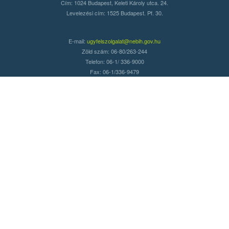
Cím: 1024 Budapest, Keleti Károly utca. 24.
Levelezési cím: 1525 Budapest. Pf. 30.
E-mail:
ugyfelszolgalat@nebih.gov.hu
Zöld szám: 06-80/263-244
Telefon: 06-1/ 336-9000
Fax: 06-1/336-9479