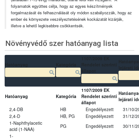
folyamatok együttes célja, hogy az egyes készítmények
forgalmazását és felhasználását oly módon szabályozzák, hogy az
ember és környezete veszélyeztetésének kockázatát kizárják,
illetve a lehető legkisebbre csökkentsék.
Növényvédő szer hatóanyag lista
1107/2009 EK
Hatóanya
Hatóanyag
Kategória
Rendelet szerinti
lejárati id
állapot
1107/2009 EK
Hatóanya
Hatóanyag
Kategória
Rendelet szerinti
lejárati id
állapot
2,4-DB
HB
Engedélyezett
31/10/2
2,4-D
HB, PG
Engedélyezett
31/12/2
1-Naphthylacetic
PG
Engedélyezett
30/11/2
acid (1-NAA)
1-