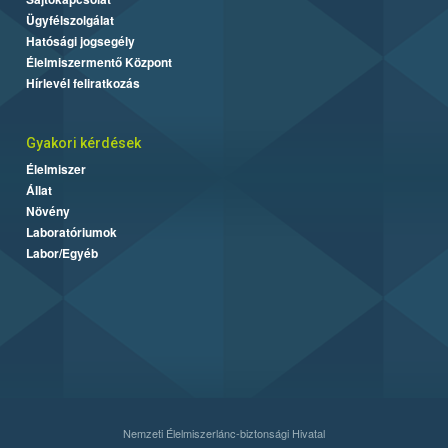
Ügyfélszolgálat
Hatósági jogsegély
Élelmiszermentő Központ
Hírlevél feliratkozás
Gyakori kérdések
Élelmiszer
Állat
Növény
Laboratóriumok
Labor/Egyéb
Nemzeti Élelmiszerlánc-biztonsági Hivatal