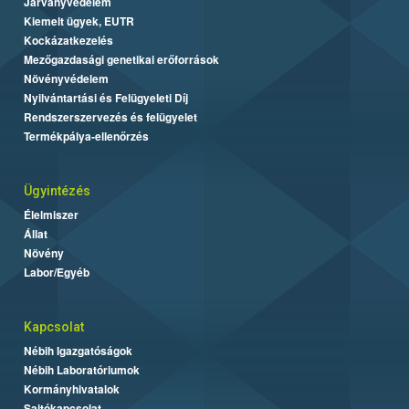
Járványvédelem
Kiemelt ügyek, EUTR
Kockázatkezelés
Mezőgazdasági genetikai erőforrások
Növényvédelem
Nyilvántartási és Felügyeleti Díj
Rendszerszervezés és felügyelet
Termékpálya-ellenőrzés
Ügyintézés
Élelmiszer
Állat
Növény
Labor/Egyéb
Kapcsolat
Nébih Igazgatóságok
Nébih Laboratóriumok
Kormányhivatalok
Sajtókapcsolat