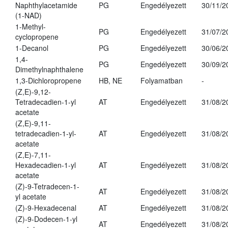
Naphthylacetamide
PG
Engedélyezett
30/11/2
(1-NAD)
1-Methyl-
PG
Engedélyezett
31/07/2
cyclopropene
1-Decanol
PG
Engedélyezett
30/06/2
1,4-
PG
Engedélyezett
30/09/2
Dimethylnaphthalene
1,3-Dichloropropene
HB, NE
Folyamatban
-
(Z,E)-9,12-
Tetradecadien-1-yl
AT
Engedélyezett
31/08/2
acetate
(Z,E)-9,11-
tetradecadien-1-yl-
AT
Engedélyezett
31/08/2
acetate
(Z,E)-7,11-
Hexadecadien-1-yl
AT
Engedélyezett
31/08/2
acetate
(Z)-9-Tetradecen-1-
AT
Engedélyezett
31/08/2
yl acetate
(Z)-9-Hexadecenal
AT
Engedélyezett
31/08/2
(Z)-9-Dodecen-1-yl
AT
Engedélyezett
31/08/2