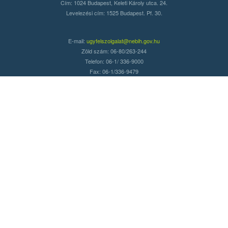
Cím: 1024 Budapest, Keleti Károly utca. 24.
Levelezési cím: 1525 Budapest. Pf. 30.
E-mail:
ugyfelszolgalat@nebih.gov.hu
Zöld szám: 06-80/263-244
Telefon: 06-1/ 336-9000
Fax: 06-1/336-9479