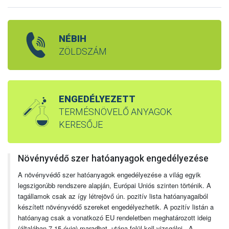
NÉBIH
ZÖLDSZÁM
ENGEDÉLYEZETT
TERMÉSNÖVELŐ ANYAGOK
KERESŐJE
Növényvédő szer hatóanyagok engedélyezése
A növényvédő szer hatóanyagok engedélyezése a világ egyik
legszigorúbb rendszere alapján, Európai Uniós szinten történik. A
tagállamok csak az így létrejövő ún. pozitív lista hatóanyagaiból
készített növényvédő szereket engedélyezhetik. A pozitív listán a
hatóanyag csak a vonatkozó EU rendeletben meghatározott ideig
(általában 7-15 évig) maradhat, utána felül kell vizsgálni. A