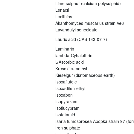
Lime sulphur (calcium polysulphid)
Lenacil
Lecithins
Akanthomyces muscarius strain Ve6
Lavandulyl senecioate
Lauric acid (CAS 143-07-7)
Laminarin
lambda-Cyhalothrin
L-Ascorbic acid
Kresoxim-methyl
Kieselgur (diatomaceous earth)
Isoxaflutole
Isoxadifen-ethyl
Isoxaben
Isopyrazam
Isoflucypram
Isofetamid
Isaria fumosorosea Apopka strain 97 (fo
Iron sulphate