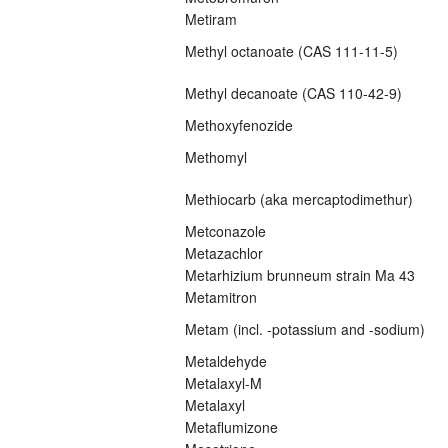
Metiram
Methyl octanoate (CAS 111-11-5)
Methyl decanoate (CAS 110-42-9)
Methoxyfenozide
Methomyl
Methiocarb (aka mercaptodimethur)
Metconazole
Metazachlor
Metarhizium brunneum strain Ma 43
Metamitron
Metam (incl. -potassium and -sodium)
Metaldehyde
Metalaxyl-M
Metalaxyl
Metaflumizone