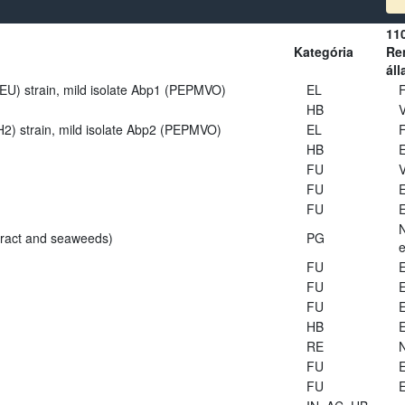
11
Kategória
Ren
áll
U) strain, mild isolate Abp1 (PEPMVO)
EL
HB
V
2) strain, mild isolate Abp2 (PEPMVO)
EL
HB
E
FU
V
FU
E
FU
E
tract and seaweeds)
PG
e
FU
E
FU
E
FU
E
HB
E
RE
FU
E
FU
E