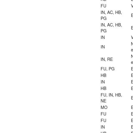
FU
V
IN, AC, HB,
E
PG
IN, AC, HB,
E
PG
IN
V
IN
e
IN, RE
e
FU, PG
E
HB
E
IN
E
HB
E
FU, IN, HB,
E
NE
MO
E
FU
E
FU
E
IN
E