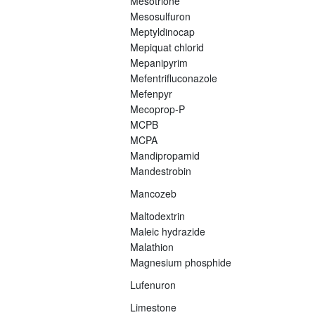
Mesotrione
Mesosulfuron
Meptyldinocap
Mepiquat chlorid
Mepanipyrim
Mefentrifluconazole
Mefenpyr
Mecoprop-P
MCPB
MCPA
Mandipropamid
Mandestrobin
Mancozeb
Maltodextrin
Maleic hydrazide
Malathion
Magnesium phosphide
Lufenuron
Limestone