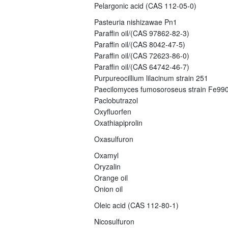
Pelargonic acid (CAS 112-05-0)
Pasteuria nishizawae Pn1
Paraffin oil/(CAS 97862-82-3)
Paraffin oil/(CAS 8042-47-5)
Paraffin oil/(CAS 72623-86-0)
Paraffin oil/(CAS 64742-46-7)
Purpureocillium lilacinum strain 251
Paecilomyces fumosoroseus strain Fe99
Paclobutrazol
Oxyfluorfen
Oxathiapiprolin
Oxasulfuron
Oxamyl
Oryzalin
Orange oil
Onion oil
Oleic acid (CAS 112-80-1)
Nicosulfuron