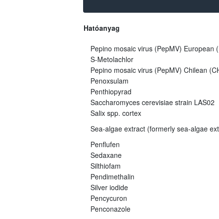
Hatóanyag
Pepino mosaic virus (PepMV) European (E
S-Metolachlor
Pepino mosaic virus (PepMV) Chilean (CH
Penoxsulam
Penthiopyrad
Saccharomyces cerevisiae strain LAS02
Salix spp. cortex
Sea-algae extract (formerly sea-algae ex
Penflufen
Sedaxane
Silthiofam
Pendimethalin
Silver iodide
Pencycuron
Penconazole