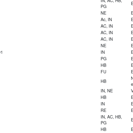
IN, AC, HB,
E
PG
NE
E
Ac, IN
E
AC, IN
E
AC, IN
E
AC, IN
E
NE
E
01
IN
E
PG
E
HB
E
FU
E
HB
e
IN, NE
V
HB
E
IN
E
RE
E
IN, AC, HB,
E
PG
HB
E