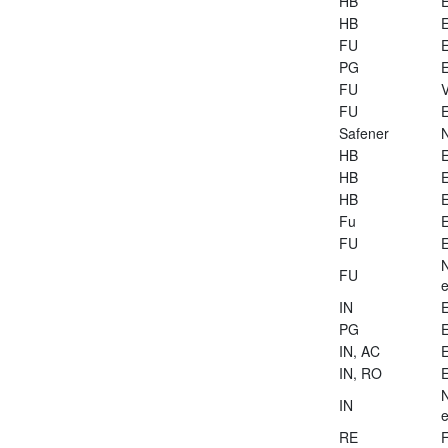
HB
E
HB
E
FU
E
PG
E
FU
V
FU
E
Safener
HB
E
HB
E
HB
E
Fu
E
FU
E
FU
e
IN
E
PG
E
IN, AC
E
IN, RO
E
IN
e
RE