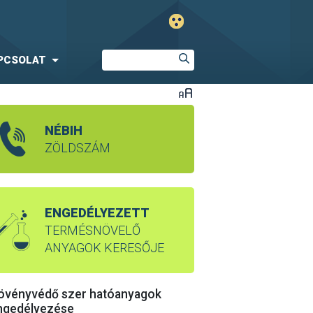
PCSOLAT
NÉBIH
ZÖLDSZÁM
ENGEDÉLYEZETT
TERMÉSNÖVELŐ
ANYAGOK KERESŐJE
övényvédő szer hatóanyagok
ngedélyezése