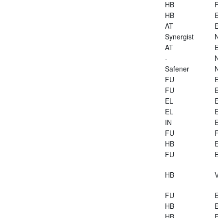
HB
HB
E
AT
E
Synergist
AT
E
-
Safener
FU
E
FU
E
EL
E
EL
E
IN
E
FU
HB
E
FU
E
HB
V
FU
E
HB
E
HB
E