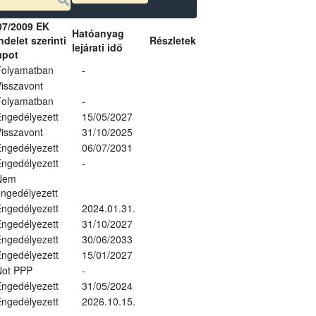
07/2009 EK
Hatóanyag
delet szerinti
Részletek
lejárati idő
apot
Folyamatban
-
isszavont
Folyamatban
-
ngedélyezett
15/05/2027
isszavont
31/10/2025
ngedélyezett
06/07/2031
ngedélyezett
-
Nem
ngedélyezett
ngedélyezett
2024.01.31.
ngedélyezett
31/10/2027
ngedélyezett
30/06/2033
ngedélyezett
15/01/2027
Not PPP
-
ngedélyezett
31/05/2024
ngedélyezett
2026.10.15.