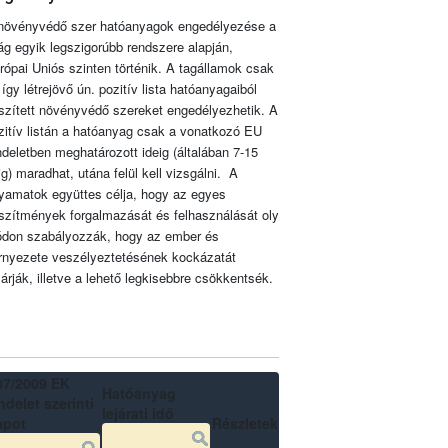
növényvédő szer hatóanyagok engedélyezése a
lág egyik legszigorúbb rendszere alapján,
rópai Uniós szinten történik. A tagállamok csak
 így létrejövő ún. pozitív lista hatóanyagaiból
szített növényvédő szereket engedélyezhetik. A
zitív listán a hatóanyag csak a vonatkozó EU
ndeletben meghatározott ideig (általában 7-15
ig) maradhat, utána felül kell vizsgálni. A
lyamatok együttes célja, hogy az egyes
szítmények forgalmazását és felhasználását oly
don szabályozzák, hogy az ember és
rnyezete veszélyeztetésének kockázatát
zárják, illetve a lehető legkisebbre csökkentsék.
07/2009 EK
Hatóanyag
delet szerinti
lejárati idő
apot
Részletek