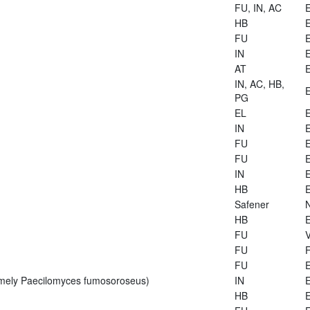
FU, IN, AC
E
HB
E
FU
E
IN
E
AT
E
IN, AC, HB,
E
PG
EL
E
IN
E
FU
E
FU
E
IN
E
HB
E
Safener
HB
E
FU
V
FU
FU
E
rmely Paecilomyces fumosoroseus)
IN
E
HB
E