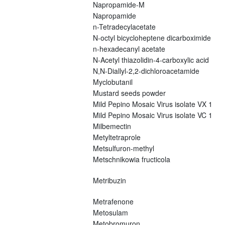
Napropamide-M
Napropamide
n-Tetradecylacetate
N-octyl bicycloheptene dicarboximide
n-hexadecanyl acetate
N-Acetyl thiazolidin-4-carboxylic acid
N,N-Diallyl-2,2-dichloroacetamide
Myclobutanil
Mustard seeds powder
Mild Pepino Mosaic Virus isolate VX 1
Mild Pepino Mosaic Virus isolate VC 1
Milbemectin
Metyltetraprole
Metsulfuron-methyl
Metschnikowia fructicola
Metribuzin
Metrafenone
Metosulam
Metobromuron