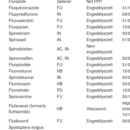
Flurazole
Safener
Not PPP
-
Fluquinconazole
FU
Engedélyezett
31/
Flupyradifurone
IN
Engedélyezett
09/
Fluoxastrobin
FU
Engedélyezett
31/
Fluopyram
FU
Engedélyezett
15/
Spinetoram
IN
Engedélyezett
30/
Spinosad
IN
Engedélyezett
01/
Nem
Spirodiclofen
AC, IN
engedélyezett
Spiromesifen
AC, IN
Engedélyezett
30/
Fluopicolide
FU
Engedélyezett
31/
Fluometuron
HB
Engedélyezett
15/
Spirotetramat
IN
Engedélyezett
30/
Flumioxazin
HB
Engedélyezett
30/
Flumetralin
PG
Engedélyezett
15/
Spiroxamine
FU
Engedélyezett
30/
vég
Flufenacet (formerly
HB
Visszavont
türe
fluthiamide)
10/
Fludioxonil
FU
Engedélyezett
30/
Spodoptera exigua