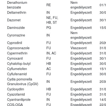
Denathonium
Nem
RE
01/
benzoate
engedélyezett
Deltamethrin
IN
Engedélyezett
30/
NE, FU,
Dazomet
Engedélyezett
30/
HB, ST
Daminozide
PG
Engedélyezett
15/
Nem
Cyromazine
IN
engedélyezett
Cyprodinil
FU
Engedélyezett
202
Cyproconazole
FU
Visszavont
31/
Cypermethrin
IN, AC
Engedélyezett
31/
Cymoxanil
FU
Engedélyezett
30/
Cyhalofop-butyl
HB
Engedélyezett
30/
Cyflumetofen
AC
Engedélyezett
15/
Cyflufenamid
FU
Engedélyezett
30/
Cydia pomonella
IN
Engedélyezett
203
Granulovirus (CpGV)
Cycloxydim
HB
Engedélyezett
31/
Cyazofamid
FU
Engedélyezett
31/
Cyantraniliprole
IN
Engedélyezett
14/
COS-OGA
FU
Engedélyezett
22/