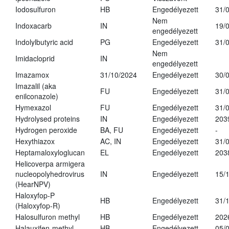
Iodosulfuron
HB
Engedélyezett
31/
Nem
Indoxacarb
IN
19/
engedélyezett
Indolylbutyric acid
PG
Engedélyezett
31/
Nem
Imidacloprid
IN
engedélyezett
Imazamox
31/10/2024
Engedélyezett
30/
Imazalil (aka
FU
Engedélyezett
31/
enilconazole)
Hymexazol
FU
Engedélyezett
31/
Hydrolysed proteins
IN
Engedélyezett
203
Hydrogen peroxide
BA, FU
Engedélyezett
-
Hexythiazox
AC, IN
Engedélyezett
31/
Heptamaloxyloglucan
EL
Engedélyezett
203
Helicoverpa armigera
nucleopolyhedrovirus
IN
Engedélyezett
15/
(HearNPV)
Haloxyfop-P
HB
Engedélyezett
31/
(Haloxyfop-R)
Halosulfuron methyl
HB
Engedélyezett
202
Halauxifen-methyl
HB
Engedélyezett
05/