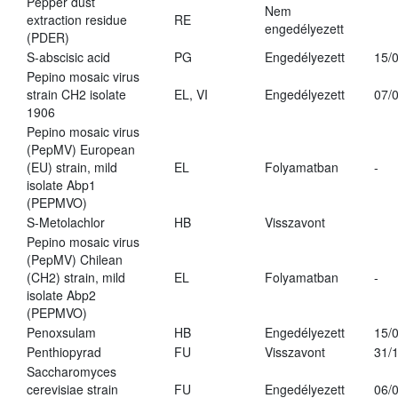
Pepper dust
Nem
extraction residue
RE
engedélyezett
(PDER)
S-abscisic acid
PG
Engedélyezett
15/
Pepino mosaic virus
strain CH2 isolate
EL, VI
Engedélyezett
07/
1906
Pepino mosaic virus
(PepMV) European
(EU) strain, mild
EL
Folyamatban
-
isolate Abp1
(PEPMVO)
S-Metolachlor
HB
Visszavont
Pepino mosaic virus
(PepMV) Chilean
(CH2) strain, mild
EL
Folyamatban
-
isolate Abp2
(PEPMVO)
Penoxsulam
HB
Engedélyezett
15/
Penthiopyrad
FU
Visszavont
31/
Saccharomyces
cerevisiae strain
FU
Engedélyezett
06/