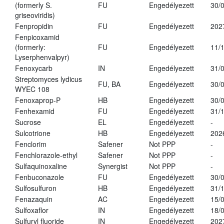
(formerly S.
FU
Engedélyezett
30/
griseoviridis)
Fenpropidin
FU
Engedélyezett
202
Fenpicoxamid
(formerly:
FU
Engedélyezett
11/
Lyserphenvalpyr)
Fenoxycarb
IN
Engedélyezett
31/
Streptomyces lydicus
FU, BA
Engedélyezett
30/
WYEC 108
Fenoxaprop-P
HB
Engedélyezett
30/
Fenhexamid
FU
Engedélyezett
31/
Sucrose
EL
Engedélyezett
-
Sulcotrione
HB
Engedélyezett
202
Fenclorim
Safener
Not PPP
-
Fenchlorazole-ethyl
Safener
Not PPP
-
Sulfaquinoxaline
Synergist
Not PPP
-
Fenbuconazole
FU
Engedélyezett
30/
Sulfosulfuron
HB
Engedélyezett
31/
Fenazaquin
AC
Engedélyezett
15/
Sulfoxaflor
IN
Engedélyezett
18/
Sulfuryl fluoride
IN
Engedélyezett
202