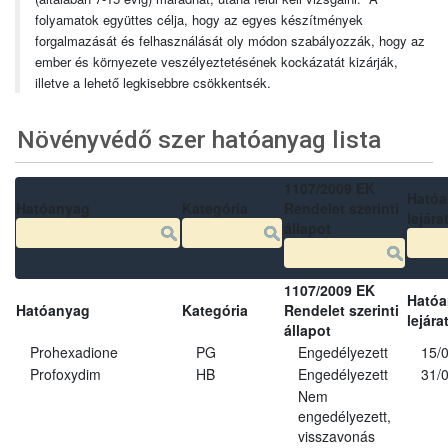
folyamatok együttes célja, hogy az egyes készítmények
forgalmazását és felhasználását oly módon szabályozzák, hogy az
ember és környezete veszélyeztetésének kockázatát kizárják,
illetve a lehető legkisebbre csökkentsék.
Növényvédő szer hatóanyag lista
1107/2009 EK
Ható
Hatóanyag
Kategória
Rendelet szerinti
lejára
állapot
1107/2009 EK
Ható
Hatóanyag
Kategória
Rendelet szerinti
lejára
állapot
Prohexadione
PG
Engedélyezett
15/
Profoxydim
HB
Engedélyezett
31/
Nem
engedélyezett,
visszavonás