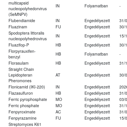
multicapsid
IN
Folyamatban
-
nucleopolyhedorvirus
(SeMNPV)
Flubendiamide
IN
Engedélyezett
31/
Fluazinam
FU
Engedélyezett
30/
Spodoptera littoralis
IN
Engedélyezett
15/
nucleopolyhedrovirus
Fluazifop-P
HB
Engedélyezett
30/
Florpyrauxifen-
HB
Folyamatban
-
benzyl
Florasulam
HB
Engedélyezett
31/
Straight Chain
Lepidopteran
AT
Engedélyezett
30/
Pheromones
Flonicamid (IKI-220)
IN
Engedélyezett
202
Flazasulfuron
HB
Engedélyezett
31/
Ferric pyrophosphate
MO
Engedélyezett
03/
Ferric phosphate
MO
Engedélyezett
31/
Fenpyroximate
AC
Engedélyezett
31/
Fenpyrazamine
FU
Engedélyezett
15/
Streptomyces K61