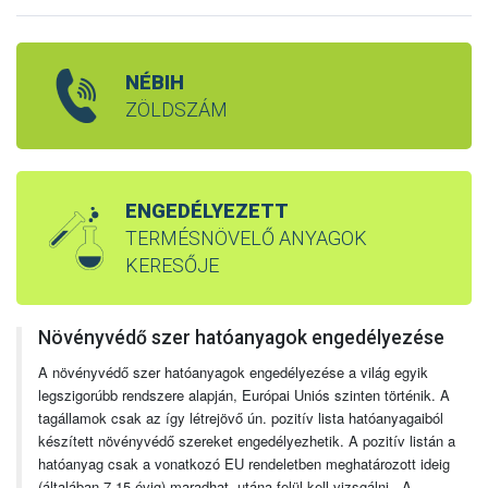
NÉBIH
ZÖLDSZÁM
ENGEDÉLYEZETT
TERMÉSNÖVELŐ ANYAGOK
KERESŐJE
Növényvédő szer hatóanyagok engedélyezése
A növényvédő szer hatóanyagok engedélyezése a világ egyik
legszigorúbb rendszere alapján, Európai Uniós szinten történik. A
tagállamok csak az így létrejövő ún. pozitív lista hatóanyagaiból
készített növényvédő szereket engedélyezhetik. A pozitív listán a
hatóanyag csak a vonatkozó EU rendeletben meghatározott ideig
(általában 7-15 évig) maradhat, utána felül kell vizsgálni. A