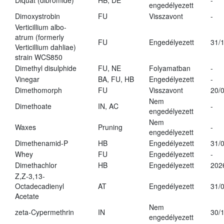
Diquat (dibromide)
HB, DE
-
engedélyezett
Dimoxystrobin
FU
Visszavont
-
Verticillium albo-
atrum (formerly
FU
Engedélyezett
31/
Verticillium dahliae)
strain WCS850
Dimethyl disulphide
FU, NE
Folyamatban
-
Vinegar
BA, FU, HB
Engedélyezett
-
Dimethomorph
FU
Visszavont
20/
Nem
Dimethoate
IN, AC
-
engedélyezett
Nem
Waxes
Pruning
-
engedélyezett
Dimethenamid-P
HB
Engedélyezett
31/
Whey
FU
Engedélyezett
-
Dimethachlor
HB
Engedélyezett
202
Z,Z-3,13-
Octadecadienyl
AT
Engedélyezett
31/
Acetate
Nem
zeta-Cypermethrin
IN
30/
engedélyezett