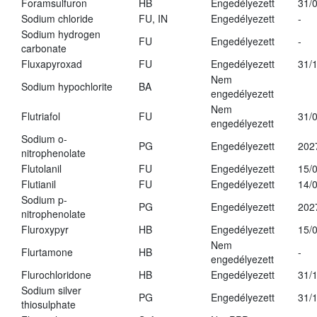
Foramsulfuron
HB
Engedélyezett
31/
Sodium chloride
FU, IN
Engedélyezett
-
Sodium hydrogen
FU
Engedélyezett
-
carbonate
Fluxapyroxad
FU
Engedélyezett
31/
Nem
Sodium hypochlorite
BA
engedélyezett
Nem
Flutriafol
FU
31/
engedélyezett
Sodium o-
PG
Engedélyezett
202
nitrophenolate
Flutolanil
FU
Engedélyezett
15/
Flutianil
FU
Engedélyezett
14/
Sodium p-
PG
Engedélyezett
202
nitrophenolate
Fluroxypyr
HB
Engedélyezett
15/
Nem
Flurtamone
HB
-
engedélyezett
Flurochloridone
HB
Engedélyezett
31/
Sodium silver
PG
Engedélyezett
31/
thiosulphate