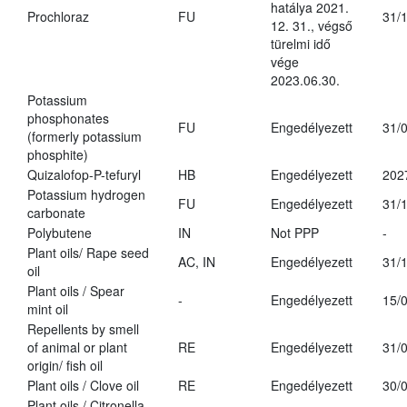
hatálya 2021.
Prochloraz
FU
31/
12. 31., végső
türelmi idő
vége
2023.06.30.
Potassium
phosphonates
FU
Engedélyezett
31/
(formerly potassium
phosphite)
Quizalofop-P-tefuryl
HB
Engedélyezett
202
Potassium hydrogen
FU
Engedélyezett
31/
carbonate
Polybutene
IN
Not PPP
-
Plant oils/ Rape seed
AC, IN
Engedélyezett
31/
oil
Plant oils / Spear
-
Engedélyezett
15/
mint oil
Repellents by smell
of animal or plant
RE
Engedélyezett
31/
origin/ fish oil
Plant oils / Clove oil
RE
Engedélyezett
30/
Plant oils / Citronella