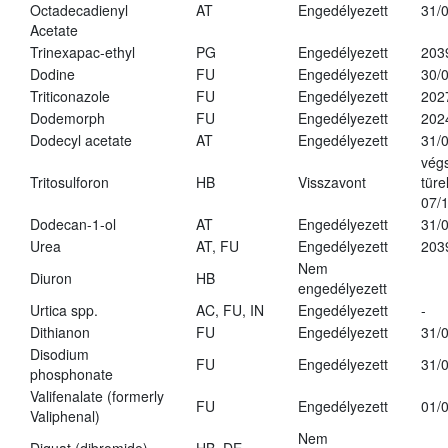
Octadecadienyl
AT
Engedélyezett
31/
Acetate
Trinexapac-ethyl
PG
Engedélyezett
203
Dodine
FU
Engedélyezett
30/
Triticonazole
FU
Engedélyezett
202
Dodemorph
FU
Engedélyezett
202
Dodecyl acetate
AT
Engedélyezett
31/
vég
Tritosulforon
HB
Visszavont
türe
07/
Dodecan-1-ol
AT
Engedélyezett
31/
Urea
AT, FU
Engedélyezett
203
Nem
Diuron
HB
engedélyezett
Urtica spp.
AC, FU, IN
Engedélyezett
-
Dithianon
FU
Engedélyezett
31/
Disodium
FU
Engedélyezett
31/
phosphonate
Valifenalate (formerly
FU
Engedélyezett
01/
Valiphenal)
Nem