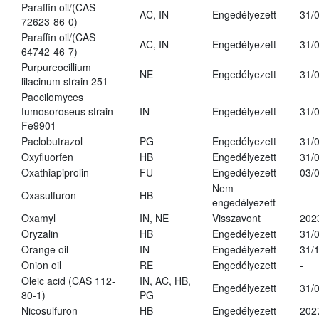
Paraffin oil/(CAS
AC, IN
Engedélyezett
31/
72623-86-0)
Paraffin oil/(CAS
AC, IN
Engedélyezett
31/
64742-46-7)
Purpureocillium
NE
Engedélyezett
31/
lilacinum strain 251
Paecilomyces
fumosoroseus strain
IN
Engedélyezett
31/
Fe9901
Paclobutrazol
PG
Engedélyezett
31/
Oxyfluorfen
HB
Engedélyezett
31/
Oxathiapiprolin
FU
Engedélyezett
03/
Nem
Oxasulfuron
HB
-
engedélyezett
Oxamyl
IN, NE
Visszavont
202
Oryzalin
HB
Engedélyezett
31/
Orange oil
IN
Engedélyezett
31/
Onion oil
RE
Engedélyezett
-
Oleic acid (CAS 112-
IN, AC, HB,
Engedélyezett
31/
80-1)
PG
Nicosulfuron
HB
Engedélyezett
202