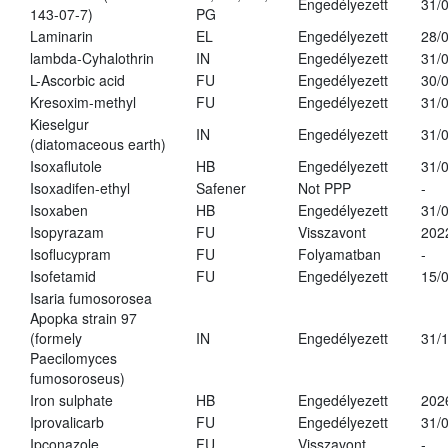
Engedélyezett
31/
143-07-7)
PG
Laminarin
EL
Engedélyezett
28/
lambda-Cyhalothrin
IN
Engedélyezett
31/
L-Ascorbic acid
FU
Engedélyezett
30/
Kresoxim-methyl
FU
Engedélyezett
31/
Kieselgur
IN
Engedélyezett
31/
(diatomaceous earth)
Isoxaflutole
HB
Engedélyezett
31/
Isoxadifen-ethyl
Safener
Not PPP
-
Isoxaben
HB
Engedélyezett
31/
Isopyrazam
FU
Visszavont
202
Isoflucypram
FU
Folyamatban
-
Isofetamid
FU
Engedélyezett
15/
Isaria fumosorosea
Apopka strain 97
(formely
IN
Engedélyezett
31/
Paecilomyces
fumosoroseus)
Iron sulphate
HB
Engedélyezett
202
Iprovalicarb
FU
Engedélyezett
31/
Ipconazole
FU
Visszavont
-