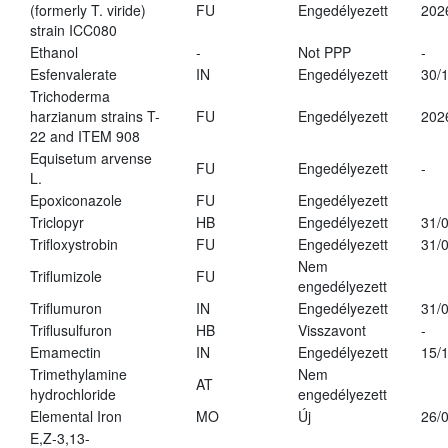
(formerly T. viride)
FU
Engedélyezett
202
strain ICC080
Ethanol
-
Not PPP
-
Esfenvalerate
IN
Engedélyezett
30/
Trichoderma
harzianum strains T-
FU
Engedélyezett
202
22 and ITEM 908
Equisetum arvense
FU
Engedélyezett
-
L.
Epoxiconazole
FU
Engedélyezett
Triclopyr
HB
Engedélyezett
31/
Trifloxystrobin
FU
Engedélyezett
31/
Nem
Triflumizole
FU
engedélyezett
Triflumuron
IN
Engedélyezett
31/
Triflusulfuron
HB
Visszavont
-
Emamectin
IN
Engedélyezett
15/
Trimethylamine
Nem
AT
hydrochloride
engedélyezett
Elemental Iron
MO
Új
26/
E,Z-3,13-