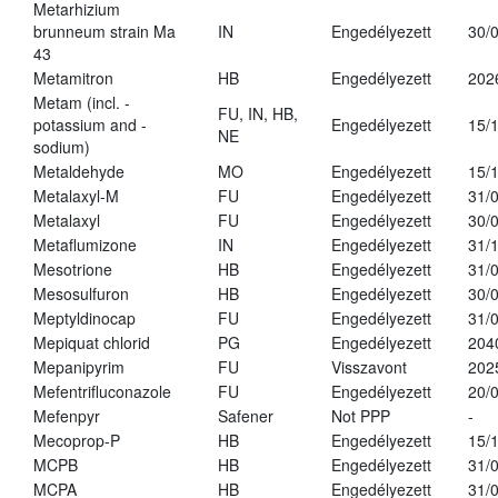
Metarhizium
brunneum strain Ma
IN
Engedélyezett
30/
43
Metamitron
HB
Engedélyezett
202
Metam (incl. -
FU, IN, HB,
potassium and -
Engedélyezett
15/
NE
sodium)
Metaldehyde
MO
Engedélyezett
15/
Metalaxyl-M
FU
Engedélyezett
31/
Metalaxyl
FU
Engedélyezett
30/
Metaflumizone
IN
Engedélyezett
31/
Mesotrione
HB
Engedélyezett
31/
Mesosulfuron
HB
Engedélyezett
30/
Meptyldinocap
FU
Engedélyezett
31/
Mepiquat chlorid
PG
Engedélyezett
204
Mepanipyrim
FU
Visszavont
202
Mefentrifluconazole
FU
Engedélyezett
20/
Mefenpyr
Safener
Not PPP
-
Mecoprop-P
HB
Engedélyezett
15/
MCPB
HB
Engedélyezett
31/
MCPA
HB
Engedélyezett
31/