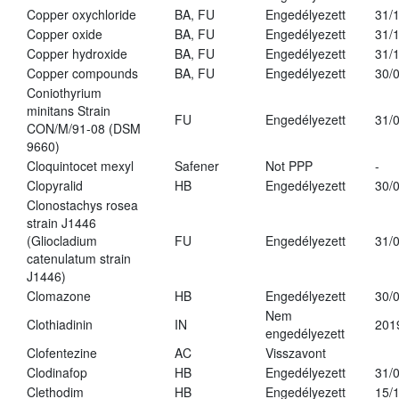
Copper oxychloride
BA, FU
Engedélyezett
31/
Copper oxide
BA, FU
Engedélyezett
31/
Copper hydroxide
BA, FU
Engedélyezett
31/
Copper compounds
BA, FU
Engedélyezett
30/
Coniothyrium
minitans Strain
FU
Engedélyezett
31/
CON/M/91-08 (DSM
9660)
Cloquintocet mexyl
Safener
Not PPP
-
Clopyralid
HB
Engedélyezett
30/
Clonostachys rosea
strain J1446
(Gliocladium
FU
Engedélyezett
31/
catenulatum strain
J1446)
Clomazone
HB
Engedélyezett
30/
Nem
Clothiadinin
IN
201
engedélyezett
Clofentezine
AC
Visszavont
Clodinafop
HB
Engedélyezett
31/
Clethodim
HB
Engedélyezett
15/