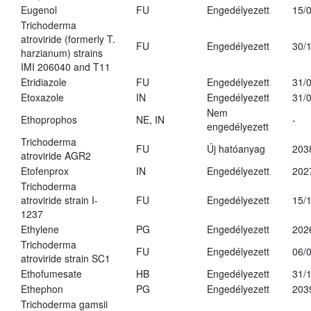
Eugenol
FU
Engedélyezett
15/
Trichoderma
atroviride (formerly T.
FU
Engedélyezett
30/
harzianum) strains
IMI 206040 and T11
Etridiazole
FU
Engedélyezett
31/
Etoxazole
IN
Engedélyezett
31/
Nem
Ethoprophos
NE, IN
-
engedélyezett
Trichoderma
FU
Új hatóanyag
203
atroviride AGR2
Etofenprox
IN
Engedélyezett
202
Trichoderma
atroviride strain I-
FU
Engedélyezett
15/
1237
Ethylene
PG
Engedélyezett
202
Trichoderma
FU
Engedélyezett
06/
atroviride strain SC1
Ethofumesate
HB
Engedélyezett
31/
Ethephon
PG
Engedélyezett
203
Trichoderma gamsii