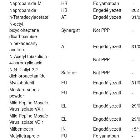
Napropamide-M
HB
Folyamatban
-
Napropamide
HB
Engedélyezett
202
n-Tetradecylacetate
AT
Engedélyezett
31/
N-octyl
bicycloheptene
Synergist
Not PPP
-
dicarboximide
n-hexadecanyl
AT
Engedélyezett
31/
acetate
N-Acetyl thiazolidin-
-
Not PPP
-
4-carboxylic acid
N,N-Diallyl-2,2-
Safener
Not PPP
-
dichloroacetamide
Myclobutanil
FU
Engedélyezett
31/
Mustard seeds
FU
Engedélyezett
-
powder
Mild Pepino Mosaic
EL
Engedélyezett
29/
Virus isolate VX 1
Mild Pepino Mosaic
EL
Engedélyezett
29/
Virus isolate VC 1
Milbemectin
IN
Engedélyezett
15/
Metyltetraprole
FU
Folyamatban
-