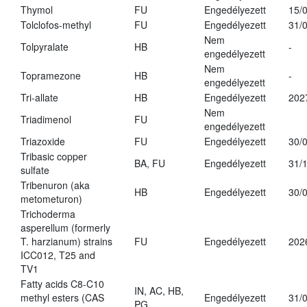
Thymol
FU
Engedélyezett
15/
Tolclofos-methyl
FU
Engedélyezett
31/
Nem
Tolpyralate
HB
-
engedélyezett
Nem
Topramezone
HB
-
engedélyezett
Tri-allate
HB
Engedélyezett
202
Nem
Triadimenol
FU
engedélyezett
Triazoxide
FU
Engedélyezett
30/
Tribasic copper
BA, FU
Engedélyezett
31/
sulfate
Tribenuron (aka
HB
Engedélyezett
30/
metometuron)
Trichoderma
asperellum (formerly
T. harzianum) strains
FU
Engedélyezett
202
ICC012, T25 and
TV1
Fatty acids C8-C10
IN, AC, HB,
methyl esters (CAS
Engedélyezett
31/
PG