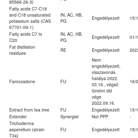
85566-26-3)
Fatty acids C7-C18
and C18 unsaturated
IN, AC, HB,
Engedélyezett
15/
potassium salts (CAS
PG
67701-09-1)
Fatty acids C7 to
IN, AC, HB,
Engedélyezett
01/
C20
PG
Fat distilation
RE
Engedélyezett
202
residues
Nem
engedélyezett,
visszavonás
hatálya 2022.
Famoxadone
FU
16/
03.16., végső
türelmi idő
vége
2022.09.16.
Extract from tea tree
FU
Engedélyezett
15/
Extender
Synergist
Not PPP
-
Trichoderma
asperellum (strain
FU
Engedélyezett
15/
T34)