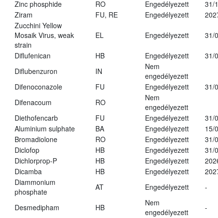
Zinc phosphide
RO
Engedélyezett
31/
Ziram
FU, RE
Engedélyezett
202
Zucchini Yellow
Mosaik Virus, weak
EL
Engedélyezett
31/
strain
Diflufenican
HB
Engedélyezett
31/
Nem
Diflubenzuron
IN
engedélyezett
Difenoconazole
FU
Engedélyezett
31/
Nem
Difenacoum
RO
engedélyezett
Diethofencarb
FU
Engedélyezett
31/
Aluminium sulphate
BA
Engedélyezett
15/
Bromadiolone
RO
Engedélyezett
31/
Diclofop
HB
Engedélyezett
31/
Dichlorprop-P
HB
Engedélyezett
202
Dicamba
HB
Engedélyezett
202
Diammonium
AT
Engedélyezett
-
phosphate
Nem
Desmedipham
HB
-
engedélyezett