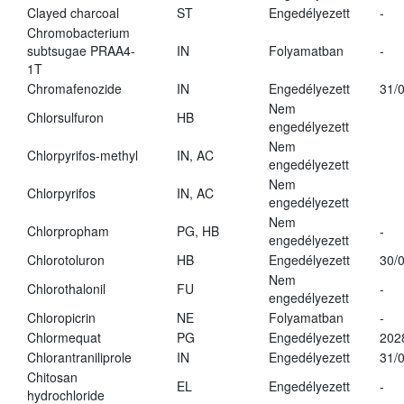
Clayed charcoal
ST
Engedélyezett
-
Chromobacterium
subtsugae PRAA4-
IN
Folyamatban
-
1T
Chromafenozide
IN
Engedélyezett
31/
Nem
Chlorsulfuron
HB
engedélyezett
Nem
Chlorpyrifos-methyl
IN, AC
engedélyezett
Nem
Chlorpyrifos
IN, AC
engedélyezett
Nem
Chlorpropham
PG, HB
-
engedélyezett
Chlorotoluron
HB
Engedélyezett
30/
Nem
Chlorothalonil
FU
-
engedélyezett
Chloropicrin
NE
Folyamatban
-
Chlormequat
PG
Engedélyezett
202
Chlorantraniliprole
IN
Engedélyezett
31/
Chitosan
EL
Engedélyezett
-
hydrochloride