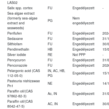
LAS02
Salix spp. cortex
FU
Engedélyezett
-
Sea-algae extract
(formerly sea-algae
Nem
PG
extract and
engedélyezett
seaweeds)
Penflufen
FU
Engedélyezett
202
Sedaxane
FU
Engedélyezett
31/
Silthiofam
FU
Engedélyezett
30/
Pendimethalin
HB
Engedélyezett
15/
Silver iodide
RE
Not PPP
-
Pencycuron
FU
Engedélyezett
31/
Penconazole
FU
Engedélyezett
202
Pelargonic acid (CAS
IN, AC, HB,
Engedélyezett
15/
112-05-0)
PG
Pasteuria nishizawae
NE
Engedélyezett
14/
Pn1
Paraffin oil/(CAS
Ac, IN
Engedélyezett
31/
97862-82-3)
Paraffin oil/(CAS
AC, IN
Engedélyezett
30/
8042-47-5)