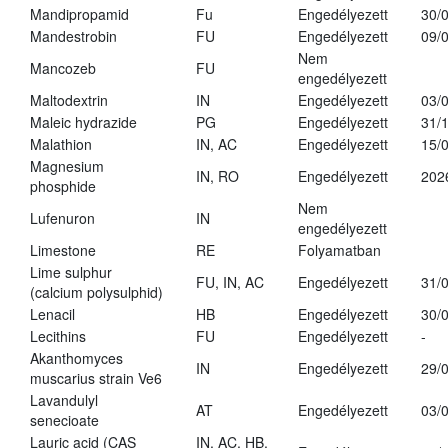
Mandipropamid
Fu
Engedélyezett
30/
Mandestrobin
FU
Engedélyezett
09/
Nem
Mancozeb
FU
engedélyezett
Maltodextrin
IN
Engedélyezett
03/
Maleic hydrazide
PG
Engedélyezett
31/
Malathion
IN, AC
Engedélyezett
15/
Magnesium
IN, RO
Engedélyezett
202
phosphide
Nem
Lufenuron
IN
engedélyezett
Limestone
RE
Folyamatban
Lime sulphur
FU, IN, AC
Engedélyezett
31/
(calcium polysulphid)
Lenacil
HB
Engedélyezett
30/
Lecithins
FU
Engedélyezett
-
Akanthomyces
IN
Engedélyezett
29/
muscarius strain Ve6
Lavandulyl
AT
Engedélyezett
03/
senecioate
Lauric acid (CAS
IN, AC, HB,