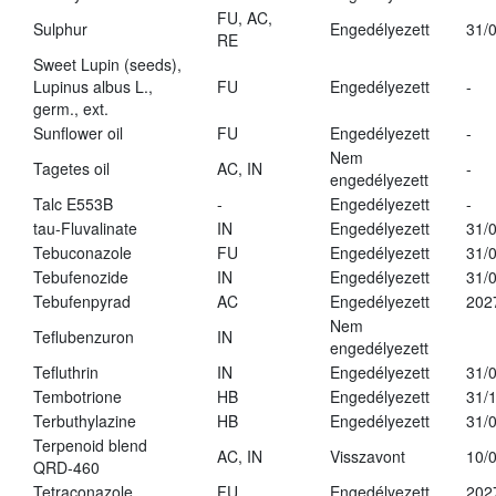
FU, AC,
Sulphur
Engedélyezett
31/
RE
Sweet Lupin (seeds),
Lupinus albus L.,
FU
Engedélyezett
-
germ., ext.
Sunflower oil
FU
Engedélyezett
-
Nem
Tagetes oil
AC, IN
-
engedélyezett
Talc E553B
-
Engedélyezett
-
tau-Fluvalinate
IN
Engedélyezett
31/
Tebuconazole
FU
Engedélyezett
31/
Tebufenozide
IN
Engedélyezett
31/
Tebufenpyrad
AC
Engedélyezett
202
Nem
Teflubenzuron
IN
engedélyezett
Tefluthrin
IN
Engedélyezett
31/
Tembotrione
HB
Engedélyezett
31/
Terbuthylazine
HB
Engedélyezett
31/
Terpenoid blend
AC, IN
Visszavont
10/
QRD-460
Tetraconazole
FU
Engedélyezett
202