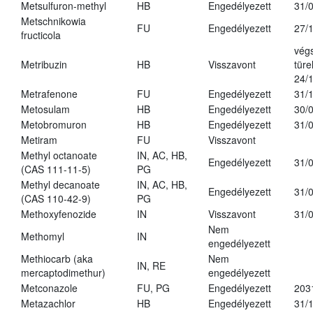
Metsulfuron-methyl
HB
Engedélyezett
31/
Metschnikowia
FU
Engedélyezett
27/
fructicola
vég
Metribuzin
HB
Visszavont
türe
24/
Metrafenone
FU
Engedélyezett
31/
Metosulam
HB
Engedélyezett
30/
Metobromuron
HB
Engedélyezett
31/
Metiram
FU
Visszavont
Methyl octanoate
IN, AC, HB,
Engedélyezett
31/
(CAS 111-11-5)
PG
Methyl decanoate
IN, AC, HB,
Engedélyezett
31/
(CAS 110-42-9)
PG
Methoxyfenozide
IN
Visszavont
31/
Nem
Methomyl
IN
engedélyezett
Methiocarb (aka
Nem
IN, RE
mercaptodimethur)
engedélyezett
Metconazole
FU, PG
Engedélyezett
203
Metazachlor
HB
Engedélyezett
31/