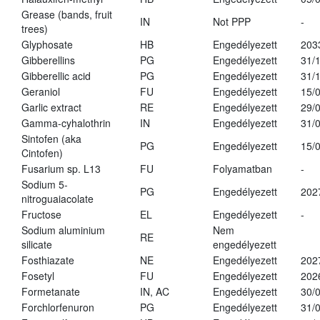
Grease (bands, fruit
IN
Not PPP
-
trees)
Glyphosate
HB
Engedélyezett
203
Gibberellins
PG
Engedélyezett
31/
Gibberellic acid
PG
Engedélyezett
31/
Geraniol
FU
Engedélyezett
15/
Garlic extract
RE
Engedélyezett
29/
Gamma-cyhalothrin
IN
Engedélyezett
31/
Sintofen (aka
PG
Engedélyezett
15/
Cintofen)
Fusarium sp. L13
FU
Folyamatban
-
Sodium 5-
PG
Engedélyezett
202
nitroguaiacolate
Fructose
EL
Engedélyezett
-
Sodium aluminium
Nem
RE
silicate
engedélyezett
Fosthiazate
NE
Engedélyezett
202
Fosetyl
FU
Engedélyezett
202
Formetanate
IN, AC
Engedélyezett
30/
Forchlorfenuron
PG
Engedélyezett
31/