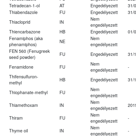
Tetradecan-1-ol
AT
Engedélyezett
31/
Thiabendazole
FU
Engedélyezett
31/
Nem
Thiacloprid
IN
engedélyezett
Thiencarbazone
HB
Engedélyezett
01/
Fenamiphos (aka
Nem
NE
phenamiphos)
engedélyezett
FEN 560 (Fenugreek
FU
Engedélyezett
31/
seed powder)
Nem
Fenamidone
FU
-
engedélyezett
Thifensulfuron-
HB
Engedélyezett
31/
methyl
Nem
Thiophanate-methyl
FU
engedélyezett
Nem
Thiamethoxam
IN
201
engedélyezett
Nem
Thiram
FU
-
engedélyezett
Nem
Thyme oil
IN
-
engedélyezett