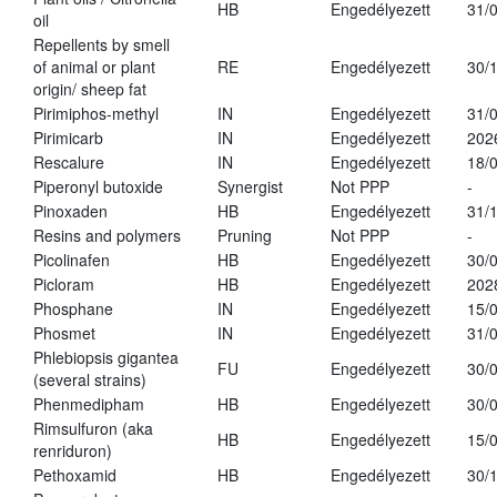
HB
Engedélyezett
31/
oil
Repellents by smell
of animal or plant
RE
Engedélyezett
30/
origin/ sheep fat
Pirimiphos-methyl
IN
Engedélyezett
31/
Pirimicarb
IN
Engedélyezett
202
Rescalure
IN
Engedélyezett
18/
Piperonyl butoxide
Synergist
Not PPP
-
Pinoxaden
HB
Engedélyezett
31/
Resins and polymers
Pruning
Not PPP
-
Picolinafen
HB
Engedélyezett
30/
Picloram
HB
Engedélyezett
202
Phosphane
IN
Engedélyezett
15/
Phosmet
IN
Engedélyezett
31/
Phlebiopsis gigantea
FU
Engedélyezett
30/
(several strains)
Phenmedipham
HB
Engedélyezett
30/
Rimsulfuron (aka
HB
Engedélyezett
15/
renriduron)
Pethoxamid
HB
Engedélyezett
30/