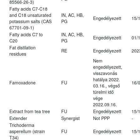
85566-26-3)
Fatty acids C7-C18
and C18 unsaturated
IN, AC, HB,
Engedélyezett
15/
potassium salts (CAS
PG
67701-09-1)
Fatty acids C7 to
IN, AC, HB,
Engedélyezett
01/
C20
PG
Fat distilation
RE
Engedélyezett
202
residues
Nem
engedélyezett,
visszavonás
hatálya 2022.
Famoxadone
FU
16/
03.16., végső
türelmi idő
vége
2022.09.16.
Extract from tea tree
FU
Engedélyezett
15/
Extender
Synergist
Not PPP
-
Trichoderma
asperellum (strain
FU
Engedélyezett
15/
T34)