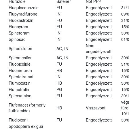
Flurazole
Safener
Not PPP
-
Fluquinconazole
FU
Engedélyezett
31/
Flupyradifurone
IN
Engedélyezett
09/
Fluoxastrobin
FU
Engedélyezett
31/
Fluopyram
FU
Engedélyezett
15/
Spinetoram
IN
Engedélyezett
30/
Spinosad
IN
Engedélyezett
01/
Nem
Spirodiclofen
AC, IN
engedélyezett
Spiromesifen
AC, IN
Engedélyezett
30/
Fluopicolide
FU
Engedélyezett
31/
Fluometuron
HB
Engedélyezett
15/
Spirotetramat
IN
Engedélyezett
30/
Flumioxazin
HB
Engedélyezett
30/
Flumetralin
PG
Engedélyezett
15/
Spiroxamine
FU
Engedélyezett
30/
vég
Flufenacet (formerly
HB
Visszavont
türe
fluthiamide)
10/
Fludioxonil
FU
Engedélyezett
30/
Spodoptera exigua