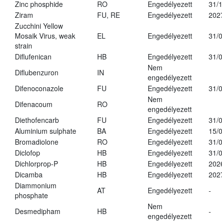
Zinc phosphide
RO
Engedélyezett
31/
Ziram
FU, RE
Engedélyezett
202
Zucchini Yellow
Mosaik Virus, weak
EL
Engedélyezett
31/
strain
Diflufenican
HB
Engedélyezett
31/
Nem
Diflubenzuron
IN
engedélyezett
Difenoconazole
FU
Engedélyezett
31/
Nem
Difenacoum
RO
engedélyezett
Diethofencarb
FU
Engedélyezett
31/
Aluminium sulphate
BA
Engedélyezett
15/
Bromadiolone
RO
Engedélyezett
31/
Diclofop
HB
Engedélyezett
31/
Dichlorprop-P
HB
Engedélyezett
202
Dicamba
HB
Engedélyezett
202
Diammonium
AT
Engedélyezett
-
phosphate
Nem
Desmedipham
HB
-
engedélyezett