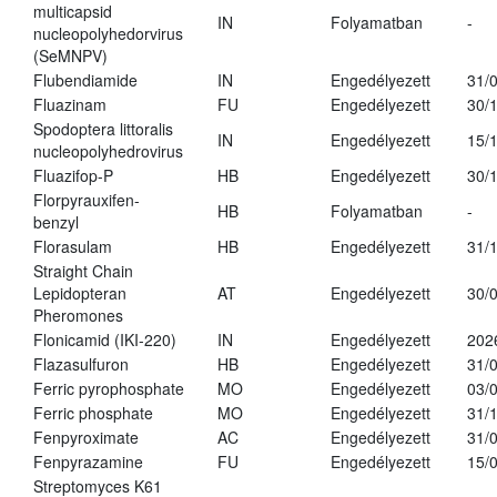
multicapsid
IN
Folyamatban
-
nucleopolyhedorvirus
(SeMNPV)
Flubendiamide
IN
Engedélyezett
31/
Fluazinam
FU
Engedélyezett
30/
Spodoptera littoralis
IN
Engedélyezett
15/
nucleopolyhedrovirus
Fluazifop-P
HB
Engedélyezett
30/
Florpyrauxifen-
HB
Folyamatban
-
benzyl
Florasulam
HB
Engedélyezett
31/
Straight Chain
Lepidopteran
AT
Engedélyezett
30/
Pheromones
Flonicamid (IKI-220)
IN
Engedélyezett
202
Flazasulfuron
HB
Engedélyezett
31/
Ferric pyrophosphate
MO
Engedélyezett
03/
Ferric phosphate
MO
Engedélyezett
31/
Fenpyroximate
AC
Engedélyezett
31/
Fenpyrazamine
FU
Engedélyezett
15/
Streptomyces K61