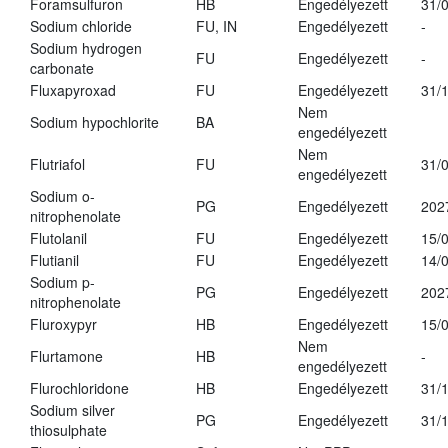
Foramsulfuron
HB
Engedélyezett
31/
Sodium chloride
FU, IN
Engedélyezett
-
Sodium hydrogen
FU
Engedélyezett
-
carbonate
Fluxapyroxad
FU
Engedélyezett
31/
Nem
Sodium hypochlorite
BA
engedélyezett
Nem
Flutriafol
FU
31/
engedélyezett
Sodium o-
PG
Engedélyezett
202
nitrophenolate
Flutolanil
FU
Engedélyezett
15/
Flutianil
FU
Engedélyezett
14/
Sodium p-
PG
Engedélyezett
202
nitrophenolate
Fluroxypyr
HB
Engedélyezett
15/
Nem
Flurtamone
HB
-
engedélyezett
Flurochloridone
HB
Engedélyezett
31/
Sodium silver
PG
Engedélyezett
31/
thiosulphate