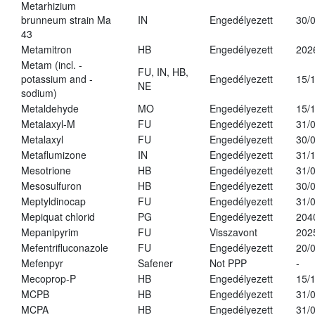
Metarhizium
brunneum strain Ma
IN
Engedélyezett
30/
43
Metamitron
HB
Engedélyezett
202
Metam (incl. -
FU, IN, HB,
potassium and -
Engedélyezett
15/
NE
sodium)
Metaldehyde
MO
Engedélyezett
15/
Metalaxyl-M
FU
Engedélyezett
31/
Metalaxyl
FU
Engedélyezett
30/
Metaflumizone
IN
Engedélyezett
31/
Mesotrione
HB
Engedélyezett
31/
Mesosulfuron
HB
Engedélyezett
30/
Meptyldinocap
FU
Engedélyezett
31/
Mepiquat chlorid
PG
Engedélyezett
204
Mepanipyrim
FU
Visszavont
202
Mefentrifluconazole
FU
Engedélyezett
20/
Mefenpyr
Safener
Not PPP
-
Mecoprop-P
HB
Engedélyezett
15/
MCPB
HB
Engedélyezett
31/
MCPA
HB
Engedélyezett
31/