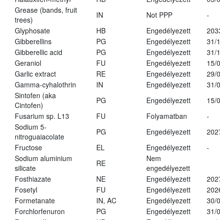
Grease (bands, fruit
IN
Not PPP
-
trees)
Glyphosate
HB
Engedélyezett
203
Gibberellins
PG
Engedélyezett
31/
Gibberellic acid
PG
Engedélyezett
31/
Geraniol
FU
Engedélyezett
15/
Garlic extract
RE
Engedélyezett
29/
Gamma-cyhalothrin
IN
Engedélyezett
31/
Sintofen (aka
PG
Engedélyezett
15/
Cintofen)
Fusarium sp. L13
FU
Folyamatban
-
Sodium 5-
PG
Engedélyezett
202
nitroguaiacolate
Fructose
EL
Engedélyezett
-
Sodium aluminium
Nem
RE
silicate
engedélyezett
Fosthiazate
NE
Engedélyezett
202
Fosetyl
FU
Engedélyezett
202
Formetanate
IN, AC
Engedélyezett
30/
Forchlorfenuron
PG
Engedélyezett
31/