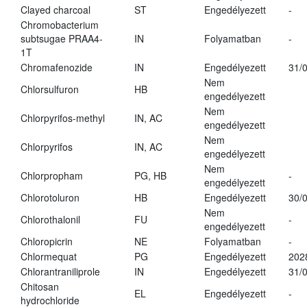
Clayed charcoal
ST
Engedélyezett
-
Chromobacterium
subtsugae PRAA4-
IN
Folyamatban
-
1T
Chromafenozide
IN
Engedélyezett
31/
Nem
Chlorsulfuron
HB
engedélyezett
Nem
Chlorpyrifos-methyl
IN, AC
engedélyezett
Nem
Chlorpyrifos
IN, AC
engedélyezett
Nem
Chlorpropham
PG, HB
-
engedélyezett
Chlorotoluron
HB
Engedélyezett
30/
Nem
Chlorothalonil
FU
-
engedélyezett
Chloropicrin
NE
Folyamatban
-
Chlormequat
PG
Engedélyezett
202
Chlorantraniliprole
IN
Engedélyezett
31/
Chitosan
EL
Engedélyezett
-
hydrochloride