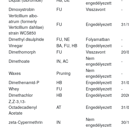
Diquat (dibromide)
HB, DE
-
engedélyezett
Dimoxystrobin
FU
Visszavont
-
Verticillium albo-
atrum (formerly
FU
Engedélyezett
31/
Verticillium dahliae)
strain WCS850
Dimethyl disulphide
FU, NE
Folyamatban
-
Vinegar
BA, FU, HB
Engedélyezett
-
Dimethomorph
FU
Visszavont
20/
Nem
Dimethoate
IN, AC
-
engedélyezett
Nem
Waxes
Pruning
-
engedélyezett
Dimethenamid-P
HB
Engedélyezett
31/
Whey
FU
Engedélyezett
-
Dimethachlor
HB
Engedélyezett
202
Z,Z-3,13-
Octadecadienyl
AT
Engedélyezett
31/
Acetate
Nem
zeta-Cypermethrin
IN
30/
engedélyezett