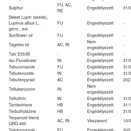
FU, AC,
Sulphur
Engedélyezett
31/
RE
Sweet Lupin (seeds),
Lupinus albus L.,
FU
Engedélyezett
-
germ., ext.
Sunflower oil
FU
Engedélyezett
-
Nem
Tagetes oil
AC, IN
-
engedélyezett
Talc E553B
-
Engedélyezett
-
tau-Fluvalinate
IN
Engedélyezett
31/
Tebuconazole
FU
Engedélyezett
31/
Tebufenozide
IN
Engedélyezett
31/
Tebufenpyrad
AC
Engedélyezett
202
Nem
Teflubenzuron
IN
engedélyezett
Tefluthrin
IN
Engedélyezett
31/
Tembotrione
HB
Engedélyezett
31/
Terbuthylazine
HB
Engedélyezett
31/
Terpenoid blend
AC, IN
Visszavont
10/
QRD-460
Tetraconazole
FU
Engedélyezett
202