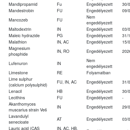
Mandipropamid
Fu
Engedélyezett
30/
Mandestrobin
FU
Engedélyezett
09/
Nem
Mancozeb
FU
engedélyezett
Maltodextrin
IN
Engedélyezett
03/
Maleic hydrazide
PG
Engedélyezett
31/
Malathion
IN, AC
Engedélyezett
15/
Magnesium
IN, RO
Engedélyezett
202
phosphide
Nem
Lufenuron
IN
engedélyezett
Limestone
RE
Folyamatban
Lime sulphur
FU, IN, AC
Engedélyezett
31/
(calcium polysulphid)
Lenacil
HB
Engedélyezett
30/
Lecithins
FU
Engedélyezett
-
Akanthomyces
IN
Engedélyezett
29/
muscarius strain Ve6
Lavandulyl
AT
Engedélyezett
03/
senecioate
Lauric acid (CAS
IN, AC, HB,