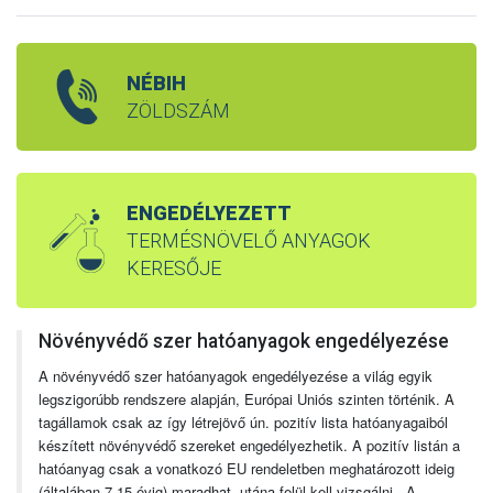
NÉBIH
ZÖLDSZÁM
ENGEDÉLYEZETT
TERMÉSNÖVELŐ ANYAGOK
KERESŐJE
Növényvédő szer hatóanyagok engedélyezése
A növényvédő szer hatóanyagok engedélyezése a világ egyik
legszigorúbb rendszere alapján, Európai Uniós szinten történik. A
tagállamok csak az így létrejövő ún. pozitív lista hatóanyagaiból
készített növényvédő szereket engedélyezhetik. A pozitív listán a
hatóanyag csak a vonatkozó EU rendeletben meghatározott ideig
(általában 7-15 évig) maradhat, utána felül kell vizsgálni. A