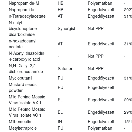
Napropamide-M
HB
Folyamatban
-
Napropamide
HB
Engedélyezett
202
n-Tetradecylacetate
AT
Engedélyezett
31/
N-octyl
bicycloheptene
Synergist
Not PPP
-
dicarboximide
n-hexadecanyl
AT
Engedélyezett
31/
acetate
N-Acetyl thiazolidin-
-
Not PPP
-
4-carboxylic acid
N,N-Diallyl-2,2-
Safener
Not PPP
-
dichloroacetamide
Myclobutanil
FU
Engedélyezett
31/
Mustard seeds
FU
Engedélyezett
-
powder
Mild Pepino Mosaic
EL
Engedélyezett
29/
Virus isolate VX 1
Mild Pepino Mosaic
EL
Engedélyezett
29/
Virus isolate VC 1
Milbemectin
IN
Engedélyezett
15/
Metyltetraprole
FU
Folyamatban
-