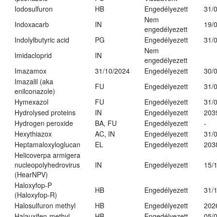
Iodosulfuron
HB
Engedélyezett
31/
Nem
Indoxacarb
IN
19/
engedélyezett
Indolylbutyric acid
PG
Engedélyezett
31/
Nem
Imidacloprid
IN
engedélyezett
Imazamox
31/10/2024
Engedélyezett
30/
Imazalil (aka
FU
Engedélyezett
31/
enilconazole)
Hymexazol
FU
Engedélyezett
31/
Hydrolysed proteins
IN
Engedélyezett
203
Hydrogen peroxide
BA, FU
Engedélyezett
-
Hexythiazox
AC, IN
Engedélyezett
31/
Heptamaloxyloglucan
EL
Engedélyezett
203
Helicoverpa armigera
nucleopolyhedrovirus
IN
Engedélyezett
15/
(HearNPV)
Haloxyfop-P
HB
Engedélyezett
31/
(Haloxyfop-R)
Halosulfuron methyl
HB
Engedélyezett
202
Halauxifen-methyl
HB
Engedélyezett
05/