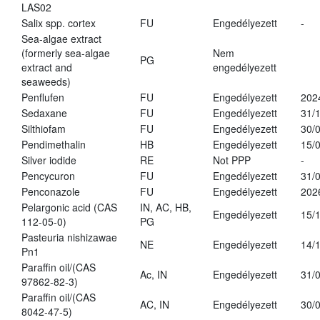
LAS02
Salix spp. cortex
FU
Engedélyezett
-
Sea-algae extract
(formerly sea-algae
Nem
PG
extract and
engedélyezett
seaweeds)
Penflufen
FU
Engedélyezett
202
Sedaxane
FU
Engedélyezett
31/
Silthiofam
FU
Engedélyezett
30/
Pendimethalin
HB
Engedélyezett
15/
Silver iodide
RE
Not PPP
-
Pencycuron
FU
Engedélyezett
31/
Penconazole
FU
Engedélyezett
202
Pelargonic acid (CAS
IN, AC, HB,
Engedélyezett
15/
112-05-0)
PG
Pasteuria nishizawae
NE
Engedélyezett
14/
Pn1
Paraffin oil/(CAS
Ac, IN
Engedélyezett
31/
97862-82-3)
Paraffin oil/(CAS
AC, IN
Engedélyezett
30/
8042-47-5)