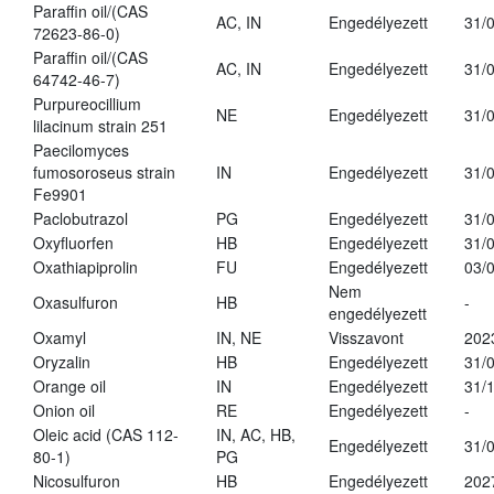
Paraffin oil/(CAS
AC, IN
Engedélyezett
31/
72623-86-0)
Paraffin oil/(CAS
AC, IN
Engedélyezett
31/
64742-46-7)
Purpureocillium
NE
Engedélyezett
31/
lilacinum strain 251
Paecilomyces
fumosoroseus strain
IN
Engedélyezett
31/
Fe9901
Paclobutrazol
PG
Engedélyezett
31/
Oxyfluorfen
HB
Engedélyezett
31/
Oxathiapiprolin
FU
Engedélyezett
03/
Nem
Oxasulfuron
HB
-
engedélyezett
Oxamyl
IN, NE
Visszavont
202
Oryzalin
HB
Engedélyezett
31/
Orange oil
IN
Engedélyezett
31/
Onion oil
RE
Engedélyezett
-
Oleic acid (CAS 112-
IN, AC, HB,
Engedélyezett
31/
80-1)
PG
Nicosulfuron
HB
Engedélyezett
202