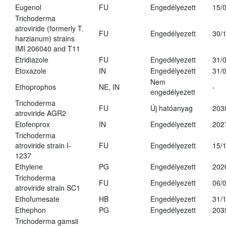
Eugenol
FU
Engedélyezett
15/
Trichoderma
atroviride (formerly T.
FU
Engedélyezett
30/
harzianum) strains
IMI 206040 and T11
Etridiazole
FU
Engedélyezett
31/
Etoxazole
IN
Engedélyezett
31/
Nem
Ethoprophos
NE, IN
-
engedélyezett
Trichoderma
FU
Új hatóanyag
203
atroviride AGR2
Etofenprox
IN
Engedélyezett
202
Trichoderma
atroviride strain I-
FU
Engedélyezett
15/
1237
Ethylene
PG
Engedélyezett
202
Trichoderma
FU
Engedélyezett
06/
atroviride strain SC1
Ethofumesate
HB
Engedélyezett
31/
Ethephon
PG
Engedélyezett
203
Trichoderma gamsii