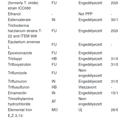
(formerly T. viride)
FU
Engedélyezett
202
strain ICC080
Ethanol
-
Not PPP
-
Esfenvalerate
IN
Engedélyezett
30/
Trichoderma
harzianum strains T-
FU
Engedélyezett
202
22 and ITEM 908
Equisetum arvense
FU
Engedélyezett
-
L.
Epoxiconazole
FU
Engedélyezett
Triclopyr
HB
Engedélyezett
31/
Trifloxystrobin
FU
Engedélyezett
31/
Nem
Triflumizole
FU
engedélyezett
Triflumuron
IN
Engedélyezett
31/
Triflusulfuron
HB
Visszavont
-
Emamectin
IN
Engedélyezett
15/
Trimethylamine
Nem
AT
hydrochloride
engedélyezett
Elemental Iron
MO
Új
26/
E,Z-3,13-