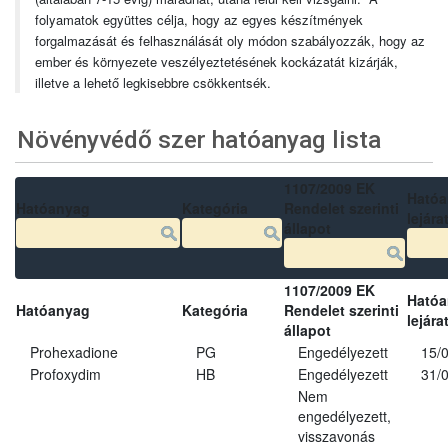
folyamatok együttes célja, hogy az egyes készítmények
forgalmazását és felhasználását oly módon szabályozzák, hogy az
ember és környezete veszélyeztetésének kockázatát kizárják,
illetve a lehető legkisebbre csökkentsék.
Növényvédő szer hatóanyag lista
1107/2009 EK
Ható
Hatóanyag
Kategória
Rendelet szerinti
lejára
állapot
1107/2009 EK
Ható
Hatóanyag
Kategória
Rendelet szerinti
lejára
állapot
Prohexadione
PG
Engedélyezett
15/
Profoxydim
HB
Engedélyezett
31/
Nem
engedélyezett,
visszavonás