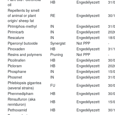
HB
Engedélyezett
31/
oil
Repellents by smell
of animal or plant
RE
Engedélyezett
30/
origin/ sheep fat
Pirimiphos-methyl
IN
Engedélyezett
31/
Pirimicarb
IN
Engedélyezett
202
Rescalure
IN
Engedélyezett
18/
Piperonyl butoxide
Synergist
Not PPP
-
Pinoxaden
HB
Engedélyezett
31/
Resins and polymers
Pruning
Not PPP
-
Picolinafen
HB
Engedélyezett
30/
Picloram
HB
Engedélyezett
202
Phosphane
IN
Engedélyezett
15/
Phosmet
IN
Engedélyezett
31/
Phlebiopsis gigantea
FU
Engedélyezett
30/
(several strains)
Phenmedipham
HB
Engedélyezett
30/
Rimsulfuron (aka
HB
Engedélyezett
15/
renriduron)
Pethoxamid
HB
Engedélyezett
30/