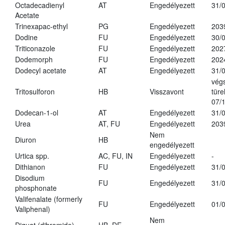
Octadecadienyl
AT
Engedélyezett
31/
Acetate
Trinexapac-ethyl
PG
Engedélyezett
203
Dodine
FU
Engedélyezett
30/
Triticonazole
FU
Engedélyezett
202
Dodemorph
FU
Engedélyezett
202
Dodecyl acetate
AT
Engedélyezett
31/
vég
Tritosulforon
HB
Visszavont
türe
07/
Dodecan-1-ol
AT
Engedélyezett
31/
Urea
AT, FU
Engedélyezett
203
Nem
Diuron
HB
engedélyezett
Urtica spp.
AC, FU, IN
Engedélyezett
-
Dithianon
FU
Engedélyezett
31/
Disodium
FU
Engedélyezett
31/
phosphonate
Valifenalate (formerly
FU
Engedélyezett
01/
Valiphenal)
Nem