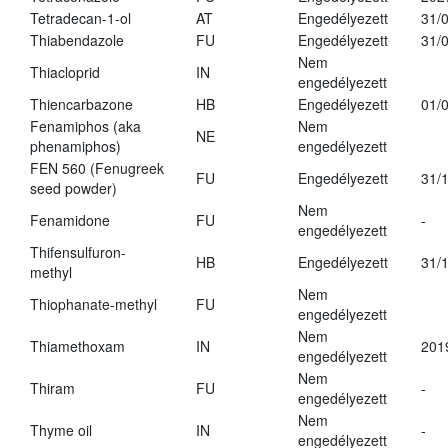
Tetradecan-1-ol
AT
Engedélyezett
31/
Thiabendazole
FU
Engedélyezett
31/
Nem
Thiacloprid
IN
engedélyezett
Thiencarbazone
HB
Engedélyezett
01/
Fenamiphos (aka
Nem
NE
phenamiphos)
engedélyezett
FEN 560 (Fenugreek
FU
Engedélyezett
31/
seed powder)
Nem
Fenamidone
FU
-
engedélyezett
Thifensulfuron-
HB
Engedélyezett
31/
methyl
Nem
Thiophanate-methyl
FU
engedélyezett
Nem
Thiamethoxam
IN
201
engedélyezett
Nem
Thiram
FU
-
engedélyezett
Nem
Thyme oil
IN
-
engedélyezett