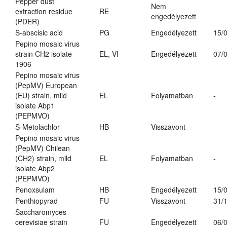
Pepper dust
Nem
extraction residue
RE
engedélyezett
(PDER)
S-abscisic acid
PG
Engedélyezett
15/
Pepino mosaic virus
strain CH2 isolate
EL, VI
Engedélyezett
07/
1906
Pepino mosaic virus
(PepMV) European
(EU) strain, mild
EL
Folyamatban
-
isolate Abp1
(PEPMVO)
S-Metolachlor
HB
Visszavont
Pepino mosaic virus
(PepMV) Chilean
(CH2) strain, mild
EL
Folyamatban
-
isolate Abp2
(PEPMVO)
Penoxsulam
HB
Engedélyezett
15/
Penthiopyrad
FU
Visszavont
31/
Saccharomyces
cerevisiae strain
FU
Engedélyezett
06/