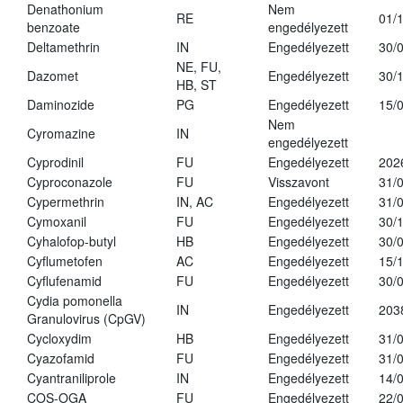
Denathonium
Nem
RE
01/
benzoate
engedélyezett
Deltamethrin
IN
Engedélyezett
30/
NE, FU,
Dazomet
Engedélyezett
30/
HB, ST
Daminozide
PG
Engedélyezett
15/
Nem
Cyromazine
IN
engedélyezett
Cyprodinil
FU
Engedélyezett
202
Cyproconazole
FU
Visszavont
31/
Cypermethrin
IN, AC
Engedélyezett
31/
Cymoxanil
FU
Engedélyezett
30/
Cyhalofop-butyl
HB
Engedélyezett
30/
Cyflumetofen
AC
Engedélyezett
15/
Cyflufenamid
FU
Engedélyezett
30/
Cydia pomonella
IN
Engedélyezett
203
Granulovirus (CpGV)
Cycloxydim
HB
Engedélyezett
31/
Cyazofamid
FU
Engedélyezett
31/
Cyantraniliprole
IN
Engedélyezett
14/
COS-OGA
FU
Engedélyezett
22/