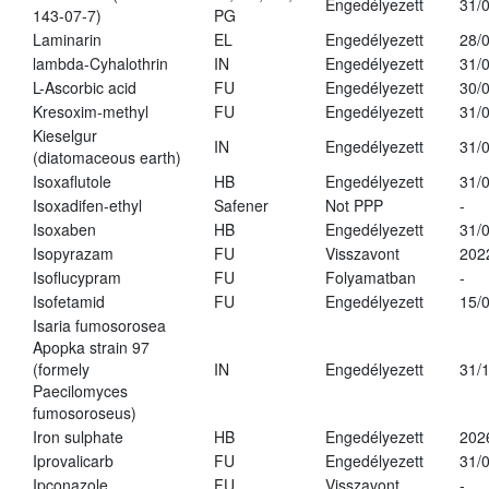
Engedélyezett
31/
143-07-7)
PG
Laminarin
EL
Engedélyezett
28/
lambda-Cyhalothrin
IN
Engedélyezett
31/
L-Ascorbic acid
FU
Engedélyezett
30/
Kresoxim-methyl
FU
Engedélyezett
31/
Kieselgur
IN
Engedélyezett
31/
(diatomaceous earth)
Isoxaflutole
HB
Engedélyezett
31/
Isoxadifen-ethyl
Safener
Not PPP
-
Isoxaben
HB
Engedélyezett
31/
Isopyrazam
FU
Visszavont
202
Isoflucypram
FU
Folyamatban
-
Isofetamid
FU
Engedélyezett
15/
Isaria fumosorosea
Apopka strain 97
(formely
IN
Engedélyezett
31/
Paecilomyces
fumosoroseus)
Iron sulphate
HB
Engedélyezett
202
Iprovalicarb
FU
Engedélyezett
31/
Ipconazole
FU
Visszavont
-