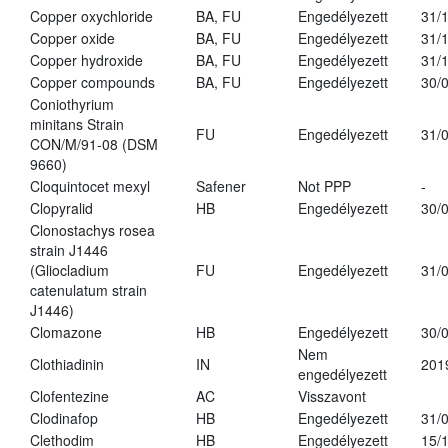
Copper oxychloride
BA, FU
Engedélyezett
31/
Copper oxide
BA, FU
Engedélyezett
31/
Copper hydroxide
BA, FU
Engedélyezett
31/
Copper compounds
BA, FU
Engedélyezett
30/
Coniothyrium
minitans Strain
FU
Engedélyezett
31/
CON/M/91-08 (DSM
9660)
Cloquintocet mexyl
Safener
Not PPP
-
Clopyralid
HB
Engedélyezett
30/
Clonostachys rosea
strain J1446
(Gliocladium
FU
Engedélyezett
31/
catenulatum strain
J1446)
Clomazone
HB
Engedélyezett
30/
Nem
Clothiadinin
IN
201
engedélyezett
Clofentezine
AC
Visszavont
Clodinafop
HB
Engedélyezett
31/
Clethodim
HB
Engedélyezett
15/