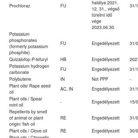
hatálya 2021.
Prochloraz
FU
31/
12. 31., végső
türelmi idő
vége
2023.06.30.
Potassium
phosphonates
FU
Engedélyezett
31/
(formerly potassium
phosphite)
Quizalofop-P-tefuryl
HB
Engedélyezett
202
Potassium hydrogen
FU
Engedélyezett
31/
carbonate
Polybutene
IN
Not PPP
-
Plant oils/ Rape seed
AC, IN
Engedélyezett
31/
oil
Plant oils / Spear
-
Engedélyezett
15/
mint oil
Repellents by smell
of animal or plant
RE
Engedélyezett
31/
origin/ fish oil
Plant oils / Clove oil
RE
Engedélyezett
30/
Plant oils / Citronella