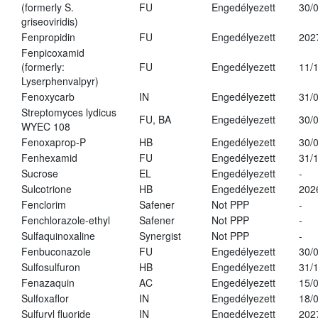
(formerly S.
FU
Engedélyezett
30/
griseoviridis)
Fenpropidin
FU
Engedélyezett
202
Fenpicoxamid
(formerly:
FU
Engedélyezett
11/
Lyserphenvalpyr)
Fenoxycarb
IN
Engedélyezett
31/
Streptomyces lydicus
FU, BA
Engedélyezett
30/
WYEC 108
Fenoxaprop-P
HB
Engedélyezett
30/
Fenhexamid
FU
Engedélyezett
31/
Sucrose
EL
Engedélyezett
-
Sulcotrione
HB
Engedélyezett
202
Fenclorim
Safener
Not PPP
-
Fenchlorazole-ethyl
Safener
Not PPP
-
Sulfaquinoxaline
Synergist
Not PPP
-
Fenbuconazole
FU
Engedélyezett
30/
Sulfosulfuron
HB
Engedélyezett
31/
Fenazaquin
AC
Engedélyezett
15/
Sulfoxaflor
IN
Engedélyezett
18/
Sulfuryl fluoride
IN
Engedélyezett
202