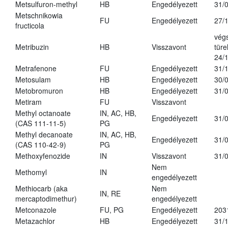
Metsulfuron-methyl
HB
Engedélyezett
31/
Metschnikowia
FU
Engedélyezett
27/
fructicola
vég
Metribuzin
HB
Visszavont
türe
24/
Metrafenone
FU
Engedélyezett
31/
Metosulam
HB
Engedélyezett
30/
Metobromuron
HB
Engedélyezett
31/
Metiram
FU
Visszavont
Methyl octanoate
IN, AC, HB,
Engedélyezett
31/
(CAS 111-11-5)
PG
Methyl decanoate
IN, AC, HB,
Engedélyezett
31/
(CAS 110-42-9)
PG
Methoxyfenozide
IN
Visszavont
31/
Nem
Methomyl
IN
engedélyezett
Methiocarb (aka
Nem
IN, RE
mercaptodimethur)
engedélyezett
Metconazole
FU, PG
Engedélyezett
203
Metazachlor
HB
Engedélyezett
31/