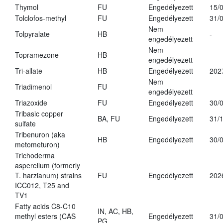
Thymol
FU
Engedélyezett
15/
Tolclofos-methyl
FU
Engedélyezett
31/
Nem
Tolpyralate
HB
-
engedélyezett
Nem
Topramezone
HB
-
engedélyezett
Tri-allate
HB
Engedélyezett
202
Nem
Triadimenol
FU
engedélyezett
Triazoxide
FU
Engedélyezett
30/
Tribasic copper
BA, FU
Engedélyezett
31/
sulfate
Tribenuron (aka
HB
Engedélyezett
30/
metometuron)
Trichoderma
asperellum (formerly
T. harzianum) strains
FU
Engedélyezett
202
ICC012, T25 and
TV1
Fatty acids C8-C10
IN, AC, HB,
methyl esters (CAS
Engedélyezett
31/
PG