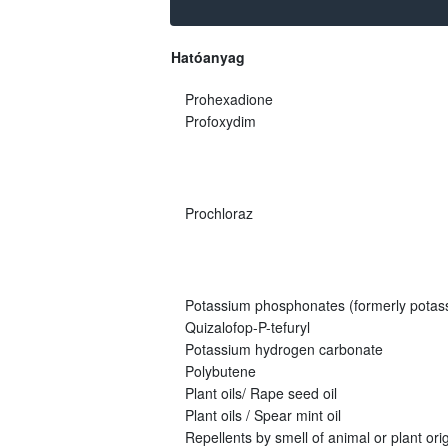
Hatóanyag
Prohexadione
Profoxydim
Prochloraz
Potassium phosphonates (formerly potas
Quizalofop-P-tefuryl
Potassium hydrogen carbonate
Polybutene
Plant oils/ Rape seed oil
Plant oils / Spear mint oil
Repellents by smell of animal or plant origi