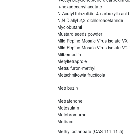
n-hexadecanyl acetate
N-Acetyl thiazolidin-4-carboxylic acid
N,N-Diallyl-2,2-dichloroacetamide
Myclobutanil
Mustard seeds powder
Mild Pepino Mosaic Virus isolate VX 1
Mild Pepino Mosaic Virus isolate VC 1
Milbemectin
Metyltetraprole
Metsulfuron-methyl
Metschnikowia fructicola
Metribuzin
Metrafenone
Metosulam
Metobromuron
Metiram
Methyl octanoate (CAS 111-11-5)