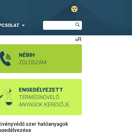
PCSOLAT
NÉBIH
ZÖLDSZÁM
ENGEDÉLYEZETT
TERMÉSNÖVELŐ
ANYAGOK KERESŐJE
övényvédő szer hatóanyagok
ngedélyezése