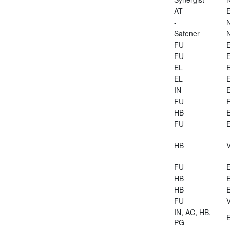
AT
E
-
Safener
FU
E
FU
E
EL
E
EL
E
IN
E
FU
HB
E
FU
E
HB
V
FU
E
HB
E
HB
E
FU
V
IN, AC, HB,
E
PG