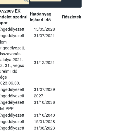
07/2009 EK
Hatóanyag
delet szerinti
Részletek
lejárati idő
apot
ngedélyezett
15/05/2028
ngedélyezett
31/07/2021
Nem
ngedélyezett,
isszavonás
atálya 2021.
31/12/2021
2. 31., végső
ürelmi idő
vége
023.06.30.
ngedélyezett
31/07/2029
ngedélyezett
2027.
ngedélyezett
31/10/2036
Not PPP
-
ngedélyezett
31/10/2040
ngedélyezett
15/01/2028
ngedélyezett
31/08/2023