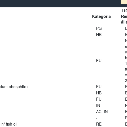
11
Kategória
Ren
áll
PG
E
HB
E
e
v
h
FU
1
t
2
sium phosphite)
FU
E
HB
E
FU
E
IN
AC, IN
E
-
E
n/ fish oil
RE
E