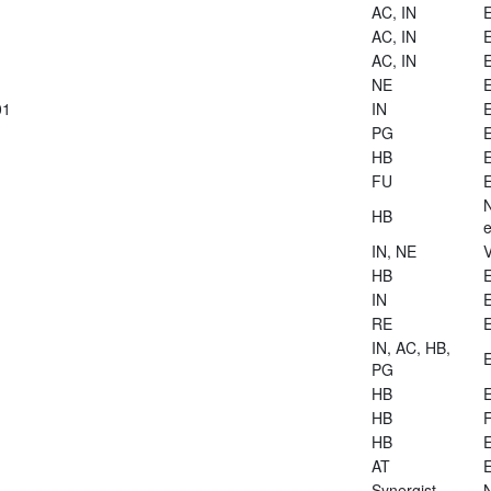
AC, IN
E
AC, IN
E
AC, IN
E
NE
E
01
IN
E
PG
E
HB
E
FU
E
HB
e
IN, NE
V
HB
E
IN
E
RE
E
IN, AC, HB,
E
PG
HB
E
HB
HB
E
AT
E
Synergist