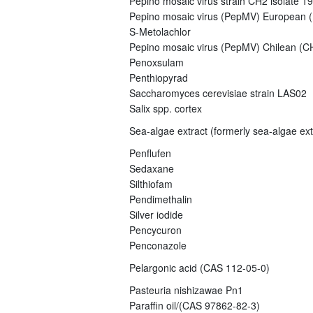
Pepino mosaic virus strain CH2 isolate 1
Pepino mosaic virus (PepMV) European (E
S-Metolachlor
Pepino mosaic virus (PepMV) Chilean (CH
Penoxsulam
Penthiopyrad
Saccharomyces cerevisiae strain LAS02
Salix spp. cortex
Sea-algae extract (formerly sea-algae ex
Penflufen
Sedaxane
Silthiofam
Pendimethalin
Silver iodide
Pencycuron
Penconazole
Pelargonic acid (CAS 112-05-0)
Pasteuria nishizawae Pn1
Paraffin oil/(CAS 97862-82-3)