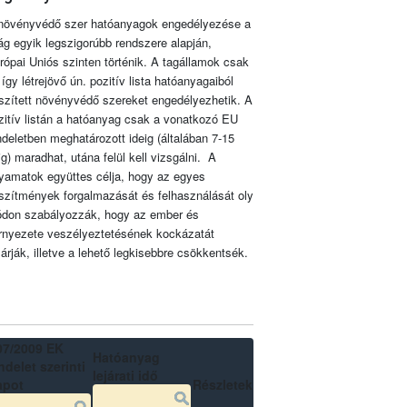
növényvédő szer hatóanyagok engedélyezése a
lág egyik legszigorúbb rendszere alapján,
rópai Uniós szinten történik. A tagállamok csak
 így létrejövő ún. pozitív lista hatóanyagaiból
szített növényvédő szereket engedélyezhetik. A
zitív listán a hatóanyag csak a vonatkozó EU
ndeletben meghatározott ideig (általában 7-15
ig) maradhat, utána felül kell vizsgálni. A
lyamatok együttes célja, hogy az egyes
szítmények forgalmazását és felhasználását oly
don szabályozzák, hogy az ember és
rnyezete veszélyeztetésének kockázatát
zárják, illetve a lehető legkisebbre csökkentsék.
07/2009 EK
Hatóanyag
delet szerinti
lejárati idő
apot
Részletek