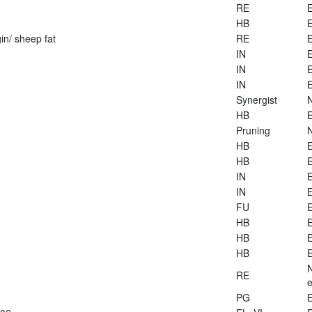
RE
E
HB
E
in/ sheep fat
RE
E
IN
E
IN
E
IN
E
Synergist
HB
E
Pruning
HB
E
HB
E
IN
E
IN
E
FU
E
HB
E
HB
E
HB
E
RE
e
PG
E