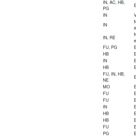
IN, AC, HB,
E
PG
IN
V
IN
e
IN, RE
e
FU, PG
E
HB
E
IN
E
HB
E
FU, IN, HB,
E
NE
MO
E
FU
E
FU
E
IN
E
HB
E
HB
E
FU
E
PG
E