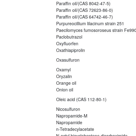
Paraffin oil/(CAS 8042-47-5)
Paraffin oil/(CAS 72623-86-0)
Paraffin oil/(CAS 64742-46-7)
Purpureocillium lilacinum strain 251
Paecilomyces fumosoroseus strain Fe99
Paclobutrazol
Oxyfluorfen
Oxathiapiprolin
Oxasulfuron
Oxamyl
Oryzalin
Orange oil
Onion oil
Oleic acid (CAS 112-80-1)
Nicosulfuron
Napropamide-M
Napropamide
n-Tetradecylacetate
N-octyl bicycloheptene dicarboximide