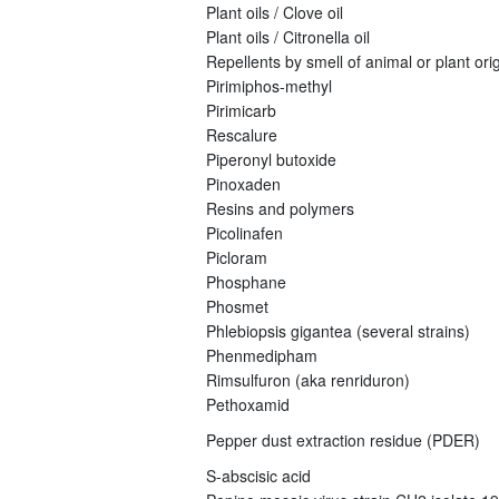
Plant oils / Clove oil
Plant oils / Citronella oil
Repellents by smell of animal or plant orig
Pirimiphos-methyl
Pirimicarb
Rescalure
Piperonyl butoxide
Pinoxaden
Resins and polymers
Picolinafen
Picloram
Phosphane
Phosmet
Phlebiopsis gigantea (several strains)
Phenmedipham
Rimsulfuron (aka renriduron)
Pethoxamid
Pepper dust extraction residue (PDER)
S-abscisic acid