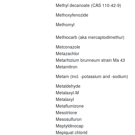
Methyl decanoate (CAS 110-42-9)
Methoxyfenozide
Methomyl
Methiocarb (aka mercaptodimethur)
Metconazole
Metazachlor
Metarhizium brunneum strain Ma 43
Metamitron
Metam (incl. -potassium and -sodium)
Metaldehyde
Metalaxyl-M
Metalaxyl
Metaflumizone
Mesotrione
Mesosulfuron
Meptyldinocap
Mepiquat chlorid