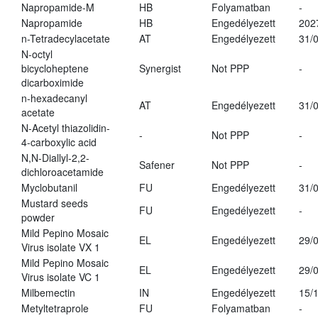
Napropamide-M
HB
Folyamatban
-
Napropamide
HB
Engedélyezett
202
n-Tetradecylacetate
AT
Engedélyezett
31/
N-octyl
bicycloheptene
Synergist
Not PPP
-
dicarboximide
n-hexadecanyl
AT
Engedélyezett
31/
acetate
N-Acetyl thiazolidin-
-
Not PPP
-
4-carboxylic acid
N,N-Diallyl-2,2-
Safener
Not PPP
-
dichloroacetamide
Myclobutanil
FU
Engedélyezett
31/
Mustard seeds
FU
Engedélyezett
-
powder
Mild Pepino Mosaic
EL
Engedélyezett
29/
Virus isolate VX 1
Mild Pepino Mosaic
EL
Engedélyezett
29/
Virus isolate VC 1
Milbemectin
IN
Engedélyezett
15/
Metyltetraprole
FU
Folyamatban
-