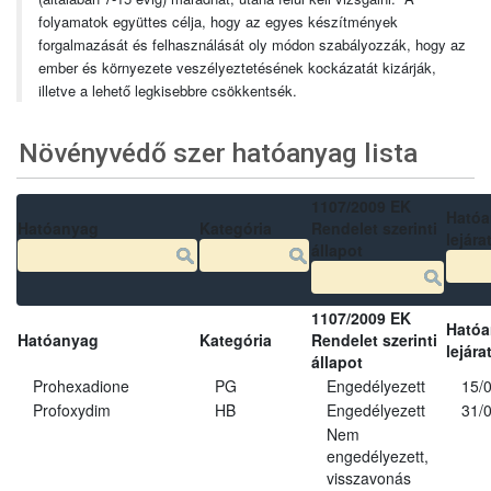
folyamatok együttes célja, hogy az egyes készítmények
forgalmazását és felhasználását oly módon szabályozzák, hogy az
ember és környezete veszélyeztetésének kockázatát kizárják,
illetve a lehető legkisebbre csökkentsék.
Növényvédő szer hatóanyag lista
1107/2009 EK
Ható
Hatóanyag
Kategória
Rendelet szerinti
lejára
állapot
1107/2009 EK
Ható
Hatóanyag
Kategória
Rendelet szerinti
lejára
állapot
Prohexadione
PG
Engedélyezett
15/
Profoxydim
HB
Engedélyezett
31/
Nem
engedélyezett,
visszavonás