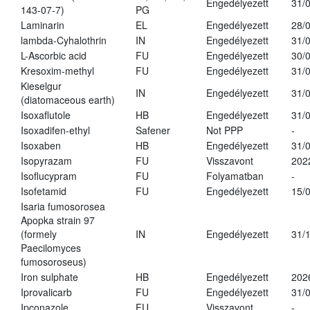
Engedélyezett
31/
143-07-7)
PG
Laminarin
EL
Engedélyezett
28/
lambda-Cyhalothrin
IN
Engedélyezett
31/
L-Ascorbic acid
FU
Engedélyezett
30/
Kresoxim-methyl
FU
Engedélyezett
31/
Kieselgur
IN
Engedélyezett
31/
(diatomaceous earth)
Isoxaflutole
HB
Engedélyezett
31/
Isoxadifen-ethyl
Safener
Not PPP
-
Isoxaben
HB
Engedélyezett
31/
Isopyrazam
FU
Visszavont
202
Isoflucypram
FU
Folyamatban
-
Isofetamid
FU
Engedélyezett
15/
Isaria fumosorosea
Apopka strain 97
(formely
IN
Engedélyezett
31/
Paecilomyces
fumosoroseus)
Iron sulphate
HB
Engedélyezett
202
Iprovalicarb
FU
Engedélyezett
31/
Ipconazole
FU
Visszavont
-