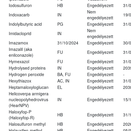
Iodosulfuron
HB
Engedélyezett
31/
Nem
Indoxacarb
IN
19/
engedélyezett
Indolylbutyric acid
PG
Engedélyezett
31/
Nem
Imidacloprid
IN
engedélyezett
Imazamox
31/10/2024
Engedélyezett
30/
Imazalil (aka
FU
Engedélyezett
31/
enilconazole)
Hymexazol
FU
Engedélyezett
31/
Hydrolysed proteins
IN
Engedélyezett
203
Hydrogen peroxide
BA, FU
Engedélyezett
-
Hexythiazox
AC, IN
Engedélyezett
31/
Heptamaloxyloglucan
EL
Engedélyezett
203
Helicoverpa armigera
nucleopolyhedrovirus
IN
Engedélyezett
15/
(HearNPV)
Haloxyfop-P
HB
Engedélyezett
31/
(Haloxyfop-R)
Halosulfuron methyl
HB
Engedélyezett
202
Halauxifen-methyl
HB
Engedélyezett
05/