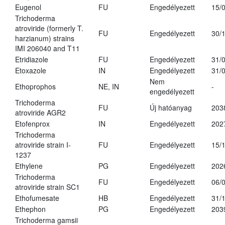
Eugenol
FU
Engedélyezett
15/
Trichoderma
atroviride (formerly T.
FU
Engedélyezett
30/
harzianum) strains
IMI 206040 and T11
Etridiazole
FU
Engedélyezett
31/
Etoxazole
IN
Engedélyezett
31/
Nem
Ethoprophos
NE, IN
-
engedélyezett
Trichoderma
FU
Új hatóanyag
203
atroviride AGR2
Etofenprox
IN
Engedélyezett
202
Trichoderma
atroviride strain I-
FU
Engedélyezett
15/
1237
Ethylene
PG
Engedélyezett
202
Trichoderma
FU
Engedélyezett
06/
atroviride strain SC1
Ethofumesate
HB
Engedélyezett
31/
Ethephon
PG
Engedélyezett
203
Trichoderma gamsii