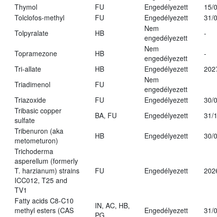
Thymol
FU
Engedélyezett
15/
Tolclofos-methyl
FU
Engedélyezett
31/
Nem
Tolpyralate
HB
-
engedélyezett
Nem
Topramezone
HB
-
engedélyezett
Tri-allate
HB
Engedélyezett
202
Nem
Triadimenol
FU
engedélyezett
Triazoxide
FU
Engedélyezett
30/
Tribasic copper
BA, FU
Engedélyezett
31/
sulfate
Tribenuron (aka
HB
Engedélyezett
30/
metometuron)
Trichoderma
asperellum (formerly
T. harzianum) strains
FU
Engedélyezett
202
ICC012, T25 and
TV1
Fatty acids C8-C10
IN, AC, HB,
methyl esters (CAS
Engedélyezett
31/
PG