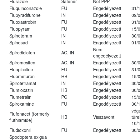
Flurazole
Safener
Not PPP
-
Fluquinconazole
FU
Engedélyezett
31/
Flupyradifurone
IN
Engedélyezett
09/
Fluoxastrobin
FU
Engedélyezett
31/
Fluopyram
FU
Engedélyezett
15/
Spinetoram
IN
Engedélyezett
30/
Spinosad
IN
Engedélyezett
01/
Nem
Spirodiclofen
AC, IN
engedélyezett
Spiromesifen
AC, IN
Engedélyezett
30/
Fluopicolide
FU
Engedélyezett
31/
Fluometuron
HB
Engedélyezett
15/
Spirotetramat
IN
Engedélyezett
30/
Flumioxazin
HB
Engedélyezett
30/
Flumetralin
PG
Engedélyezett
15/
Spiroxamine
FU
Engedélyezett
30/
vég
Flufenacet (formerly
HB
Visszavont
türe
fluthiamide)
10/
Fludioxonil
FU
Engedélyezett
30/
Spodoptera exigua