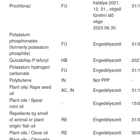
hatálya 2021.
Prochloraz
FU
31/
12. 31., végső
türelmi idő
vége
2023.06.30.
Potassium
phosphonates
FU
Engedélyezett
31/
(formerly potassium
phosphite)
Quizalofop-P-tefuryl
HB
Engedélyezett
202
Potassium hydrogen
FU
Engedélyezett
31/
carbonate
Polybutene
IN
Not PPP
-
Plant oils/ Rape seed
AC, IN
Engedélyezett
31/
oil
Plant oils / Spear
-
Engedélyezett
15/
mint oil
Repellents by smell
of animal or plant
RE
Engedélyezett
31/
origin/ fish oil
Plant oils / Clove oil
RE
Engedélyezett
30/
Plant oils / Citronella