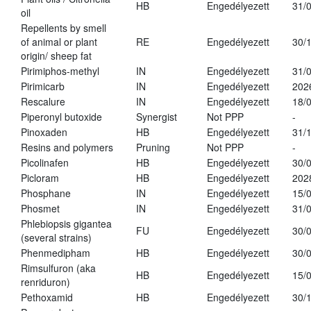
HB
Engedélyezett
31/
oil
Repellents by smell
of animal or plant
RE
Engedélyezett
30/
origin/ sheep fat
Pirimiphos-methyl
IN
Engedélyezett
31/
Pirimicarb
IN
Engedélyezett
202
Rescalure
IN
Engedélyezett
18/
Piperonyl butoxide
Synergist
Not PPP
-
Pinoxaden
HB
Engedélyezett
31/
Resins and polymers
Pruning
Not PPP
-
Picolinafen
HB
Engedélyezett
30/
Picloram
HB
Engedélyezett
202
Phosphane
IN
Engedélyezett
15/
Phosmet
IN
Engedélyezett
31/
Phlebiopsis gigantea
FU
Engedélyezett
30/
(several strains)
Phenmedipham
HB
Engedélyezett
30/
Rimsulfuron (aka
HB
Engedélyezett
15/
renriduron)
Pethoxamid
HB
Engedélyezett
30/