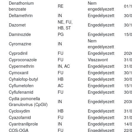
Denathonium
Nem
RE
01/
benzoate
engedélyezett
Deltamethrin
IN
Engedélyezett
30/
NE, FU,
Dazomet
Engedélyezett
30/
HB, ST
Daminozide
PG
Engedélyezett
15/
Nem
Cyromazine
IN
engedélyezett
Cyprodinil
FU
Engedélyezett
202
Cyproconazole
FU
Visszavont
31/
Cypermethrin
IN, AC
Engedélyezett
31/
Cymoxanil
FU
Engedélyezett
30/
Cyhalofop-butyl
HB
Engedélyezett
30/
Cyflumetofen
AC
Engedélyezett
15/
Cyflufenamid
FU
Engedélyezett
30/
Cydia pomonella
IN
Engedélyezett
203
Granulovirus (CpGV)
Cycloxydim
HB
Engedélyezett
31/
Cyazofamid
FU
Engedélyezett
31/
Cyantraniliprole
IN
Engedélyezett
14/
COS-OGA
FU
Engedélyezett
22/