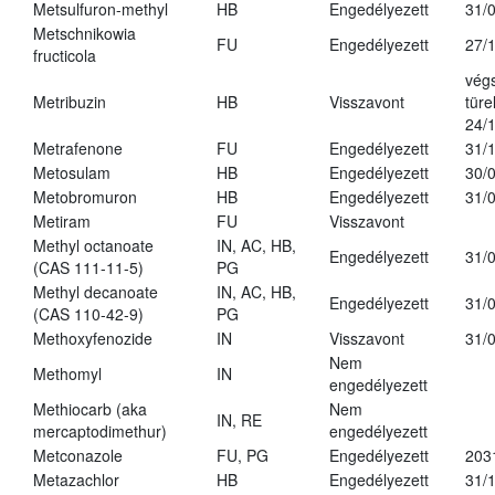
Metsulfuron-methyl
HB
Engedélyezett
31/
Metschnikowia
FU
Engedélyezett
27/
fructicola
vég
Metribuzin
HB
Visszavont
türe
24/
Metrafenone
FU
Engedélyezett
31/
Metosulam
HB
Engedélyezett
30/
Metobromuron
HB
Engedélyezett
31/
Metiram
FU
Visszavont
Methyl octanoate
IN, AC, HB,
Engedélyezett
31/
(CAS 111-11-5)
PG
Methyl decanoate
IN, AC, HB,
Engedélyezett
31/
(CAS 110-42-9)
PG
Methoxyfenozide
IN
Visszavont
31/
Nem
Methomyl
IN
engedélyezett
Methiocarb (aka
Nem
IN, RE
mercaptodimethur)
engedélyezett
Metconazole
FU, PG
Engedélyezett
203
Metazachlor
HB
Engedélyezett
31/