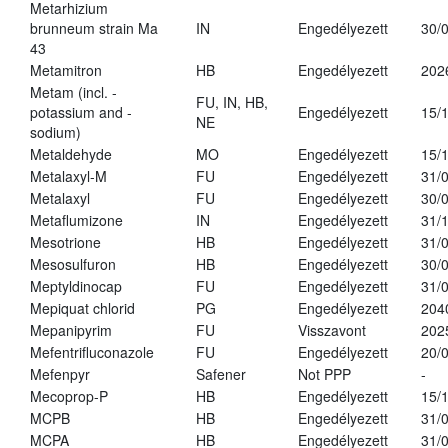
Metarhizium
brunneum strain Ma
IN
Engedélyezett
30/
43
Metamitron
HB
Engedélyezett
202
Metam (incl. -
FU, IN, HB,
potassium and -
Engedélyezett
15/
NE
sodium)
Metaldehyde
MO
Engedélyezett
15/
Metalaxyl-M
FU
Engedélyezett
31/
Metalaxyl
FU
Engedélyezett
30/
Metaflumizone
IN
Engedélyezett
31/
Mesotrione
HB
Engedélyezett
31/
Mesosulfuron
HB
Engedélyezett
30/
Meptyldinocap
FU
Engedélyezett
31/
Mepiquat chlorid
PG
Engedélyezett
204
Mepanipyrim
FU
Visszavont
202
Mefentrifluconazole
FU
Engedélyezett
20/
Mefenpyr
Safener
Not PPP
-
Mecoprop-P
HB
Engedélyezett
15/
MCPB
HB
Engedélyezett
31/
MCPA
HB
Engedélyezett
31/