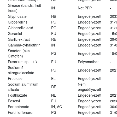
Grease (bands, fruit
IN
Not PPP
-
trees)
Glyphosate
HB
Engedélyezett
203
Gibberellins
PG
Engedélyezett
31/
Gibberellic acid
PG
Engedélyezett
31/
Geraniol
FU
Engedélyezett
15/
Garlic extract
RE
Engedélyezett
29/
Gamma-cyhalothrin
IN
Engedélyezett
31/
Sintofen (aka
PG
Engedélyezett
15/
Cintofen)
Fusarium sp. L13
FU
Folyamatban
-
Sodium 5-
PG
Engedélyezett
202
nitroguaiacolate
Fructose
EL
Engedélyezett
-
Sodium aluminium
Nem
RE
silicate
engedélyezett
Fosthiazate
NE
Engedélyezett
202
Fosetyl
FU
Engedélyezett
202
Formetanate
IN, AC
Engedélyezett
30/
Forchlorfenuron
PG
Engedélyezett
31/