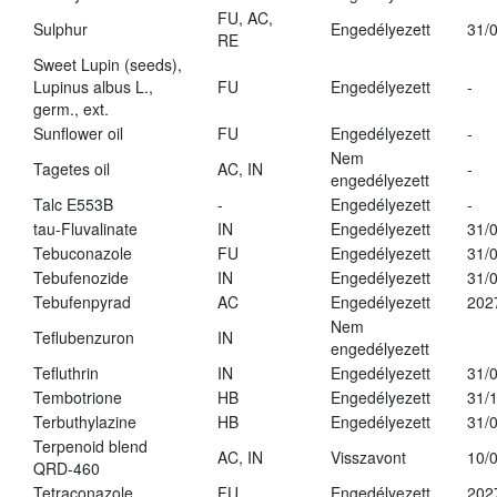
FU, AC,
Sulphur
Engedélyezett
31/
RE
Sweet Lupin (seeds),
Lupinus albus L.,
FU
Engedélyezett
-
germ., ext.
Sunflower oil
FU
Engedélyezett
-
Nem
Tagetes oil
AC, IN
-
engedélyezett
Talc E553B
-
Engedélyezett
-
tau-Fluvalinate
IN
Engedélyezett
31/
Tebuconazole
FU
Engedélyezett
31/
Tebufenozide
IN
Engedélyezett
31/
Tebufenpyrad
AC
Engedélyezett
202
Nem
Teflubenzuron
IN
engedélyezett
Tefluthrin
IN
Engedélyezett
31/
Tembotrione
HB
Engedélyezett
31/
Terbuthylazine
HB
Engedélyezett
31/
Terpenoid blend
AC, IN
Visszavont
10/
QRD-460
Tetraconazole
FU
Engedélyezett
202