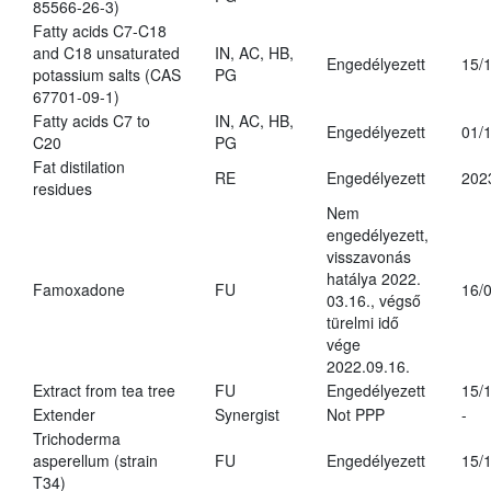
85566-26-3)
Fatty acids C7-C18
and C18 unsaturated
IN, AC, HB,
Engedélyezett
15/
potassium salts (CAS
PG
67701-09-1)
Fatty acids C7 to
IN, AC, HB,
Engedélyezett
01/
C20
PG
Fat distilation
RE
Engedélyezett
202
residues
Nem
engedélyezett,
visszavonás
hatálya 2022.
Famoxadone
FU
16/
03.16., végső
türelmi idő
vége
2022.09.16.
Extract from tea tree
FU
Engedélyezett
15/
Extender
Synergist
Not PPP
-
Trichoderma
asperellum (strain
FU
Engedélyezett
15/
T34)