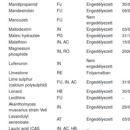
Mandipropamid
Fu
Engedélyezett
30/
Mandestrobin
FU
Engedélyezett
09/
Nem
Mancozeb
FU
engedélyezett
Maltodextrin
IN
Engedélyezett
03/
Maleic hydrazide
PG
Engedélyezett
31/
Malathion
IN, AC
Engedélyezett
15/
Magnesium
IN, RO
Engedélyezett
202
phosphide
Nem
Lufenuron
IN
engedélyezett
Limestone
RE
Folyamatban
Lime sulphur
FU, IN, AC
Engedélyezett
31/
(calcium polysulphid)
Lenacil
HB
Engedélyezett
30/
Lecithins
FU
Engedélyezett
-
Akanthomyces
IN
Engedélyezett
29/
muscarius strain Ve6
Lavandulyl
AT
Engedélyezett
03/
senecioate
Lauric acid (CAS
IN, AC, HB,