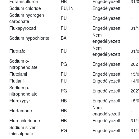
Foramsulfuron
HB
Engedélyezett
31/
Sodium chloride
FU, IN
Engedélyezett
-
Sodium hydrogen
FU
Engedélyezett
-
carbonate
Fluxapyroxad
FU
Engedélyezett
31/
Nem
Sodium hypochlorite
BA
engedélyezett
Nem
Flutriafol
FU
31/
engedélyezett
Sodium o-
PG
Engedélyezett
202
nitrophenolate
Flutolanil
FU
Engedélyezett
15/
Flutianil
FU
Engedélyezett
14/
Sodium p-
PG
Engedélyezett
202
nitrophenolate
Fluroxypyr
HB
Engedélyezett
15/
Nem
Flurtamone
HB
-
engedélyezett
Flurochloridone
HB
Engedélyezett
31/
Sodium silver
PG
Engedélyezett
31/
thiosulphate