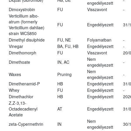
Diquat (dibromide)
HB, DE
-
engedélyezett
Dimoxystrobin
FU
Visszavont
-
Verticillium albo-
atrum (formerly
FU
Engedélyezett
31/
Verticillium dahliae)
strain WCS850
Dimethyl disulphide
FU, NE
Folyamatban
-
Vinegar
BA, FU, HB
Engedélyezett
-
Dimethomorph
FU
Visszavont
20/
Nem
Dimethoate
IN, AC
-
engedélyezett
Nem
Waxes
Pruning
-
engedélyezett
Dimethenamid-P
HB
Engedélyezett
31/
Whey
FU
Engedélyezett
-
Dimethachlor
HB
Engedélyezett
202
Z,Z-3,13-
Octadecadienyl
AT
Engedélyezett
31/
Acetate
Nem
zeta-Cypermethrin
IN
30/
engedélyezett