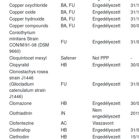
Copper oxychloride
BA, FU
Engedélyezett
31/
Copper oxide
BA, FU
Engedélyezett
31/
Copper hydroxide
BA, FU
Engedélyezett
31/
Copper compounds
BA, FU
Engedélyezett
30/
Coniothyrium
minitans Strain
FU
Engedélyezett
31/
CON/M/91-08 (DSM
9660)
Cloquintocet mexyl
Safener
Not PPP
-
Clopyralid
HB
Engedélyezett
30/
Clonostachys rosea
strain J1446
(Gliocladium
FU
Engedélyezett
31/
catenulatum strain
J1446)
Clomazone
HB
Engedélyezett
30/
Nem
Clothiadinin
IN
201
engedélyezett
Clofentezine
AC
Visszavont
Clodinafop
HB
Engedélyezett
31/
Clethodim
HB
Engedélyezett
15/