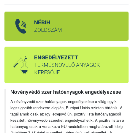
NÉBIH
ZÖLDSZÁM
ENGEDÉLYEZETT
TERMÉSNÖVELŐ ANYAGOK
KERESŐJE
Növényvédő szer hatóanyagok engedélyezése
A növényvédő szer hatóanyagok engedélyezése a világ egyik
legszigorúbb rendszere alapján, Európai Uniós szinten történik. A
tagállamok csak az így létrejövő ún. pozitív lista hatóanyagaiból
készített növényvédő szereket engedélyezhetik. A pozitív listán a
hatóanyag csak a vonatkozó EU rendeletben meghatározott ideig
(általában 7-15 évig) maradhat, utána felül kell vizsgálni. A