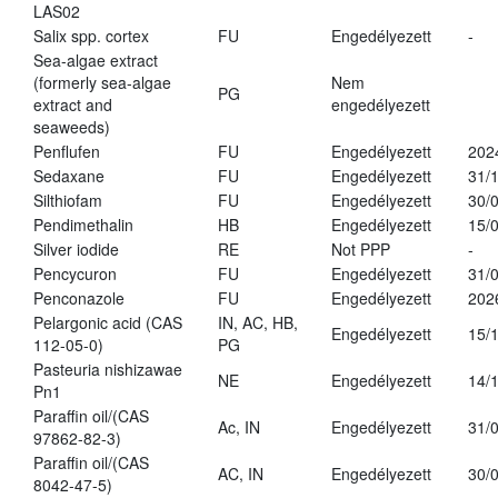
LAS02
Salix spp. cortex
FU
Engedélyezett
-
Sea-algae extract
(formerly sea-algae
Nem
PG
extract and
engedélyezett
seaweeds)
Penflufen
FU
Engedélyezett
202
Sedaxane
FU
Engedélyezett
31/
Silthiofam
FU
Engedélyezett
30/
Pendimethalin
HB
Engedélyezett
15/
Silver iodide
RE
Not PPP
-
Pencycuron
FU
Engedélyezett
31/
Penconazole
FU
Engedélyezett
202
Pelargonic acid (CAS
IN, AC, HB,
Engedélyezett
15/
112-05-0)
PG
Pasteuria nishizawae
NE
Engedélyezett
14/
Pn1
Paraffin oil/(CAS
Ac, IN
Engedélyezett
31/
97862-82-3)
Paraffin oil/(CAS
AC, IN
Engedélyezett
30/
8042-47-5)