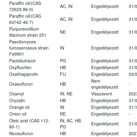
Paraffin oil/(CAS
AC, IN
Engedélyezett
31/
72623-86-0)
Paraffin oil/(CAS
AC, IN
Engedélyezett
31/
64742-46-7)
Purpureocillium
NE
Engedélyezett
31/
lilacinum strain 251
Paecilomyces
fumosoroseus strain
IN
Engedélyezett
31/
Fe9901
Paclobutrazol
PG
Engedélyezett
31/
Oxyfluorfen
HB
Engedélyezett
31/
Oxathiapiprolin
FU
Engedélyezett
03/
Nem
Oxasulfuron
HB
-
engedélyezett
Oxamyl
IN, NE
Visszavont
202
Oryzalin
HB
Engedélyezett
31/
Orange oil
IN
Engedélyezett
31/
Onion oil
RE
Engedélyezett
-
Oleic acid (CAS 112-
IN, AC, HB,
Engedélyezett
31/
80-1)
PG
Nicosulfuron
HB
Engedélyezett
202