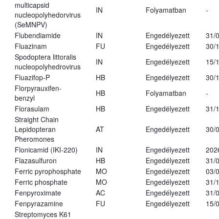
multicapsid
IN
Folyamatban
-
nucleopolyhedorvirus
(SeMNPV)
Flubendiamide
IN
Engedélyezett
31/
Fluazinam
FU
Engedélyezett
30/
Spodoptera littoralis
IN
Engedélyezett
15/
nucleopolyhedrovirus
Fluazifop-P
HB
Engedélyezett
30/
Florpyrauxifen-
HB
Folyamatban
-
benzyl
Florasulam
HB
Engedélyezett
31/
Straight Chain
Lepidopteran
AT
Engedélyezett
30/
Pheromones
Flonicamid (IKI-220)
IN
Engedélyezett
202
Flazasulfuron
HB
Engedélyezett
31/
Ferric pyrophosphate
MO
Engedélyezett
03/
Ferric phosphate
MO
Engedélyezett
31/
Fenpyroximate
AC
Engedélyezett
31/
Fenpyrazamine
FU
Engedélyezett
15/
Streptomyces K61