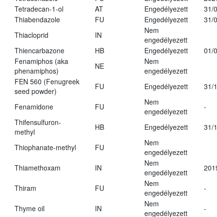
Tetradecan-1-ol
AT
Engedélyezett
31/
Thiabendazole
FU
Engedélyezett
31/
Nem
Thiacloprid
IN
engedélyezett
Thiencarbazone
HB
Engedélyezett
01/
Fenamiphos (aka
Nem
NE
phenamiphos)
engedélyezett
FEN 560 (Fenugreek
FU
Engedélyezett
31/
seed powder)
Nem
Fenamidone
FU
-
engedélyezett
Thifensulfuron-
HB
Engedélyezett
31/
methyl
Nem
Thiophanate-methyl
FU
engedélyezett
Nem
Thiamethoxam
IN
201
engedélyezett
Nem
Thiram
FU
-
engedélyezett
Nem
Thyme oil
IN
-
engedélyezett