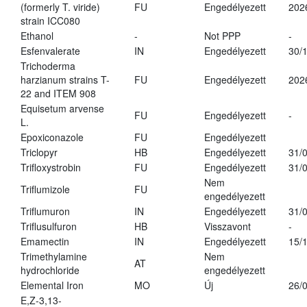
(formerly T. viride)
FU
Engedélyezett
202
strain ICC080
Ethanol
-
Not PPP
-
Esfenvalerate
IN
Engedélyezett
30/
Trichoderma
harzianum strains T-
FU
Engedélyezett
202
22 and ITEM 908
Equisetum arvense
FU
Engedélyezett
-
L.
Epoxiconazole
FU
Engedélyezett
Triclopyr
HB
Engedélyezett
31/
Trifloxystrobin
FU
Engedélyezett
31/
Nem
Triflumizole
FU
engedélyezett
Triflumuron
IN
Engedélyezett
31/
Triflusulfuron
HB
Visszavont
-
Emamectin
IN
Engedélyezett
15/
Trimethylamine
Nem
AT
hydrochloride
engedélyezett
Elemental Iron
MO
Új
26/
E,Z-3,13-