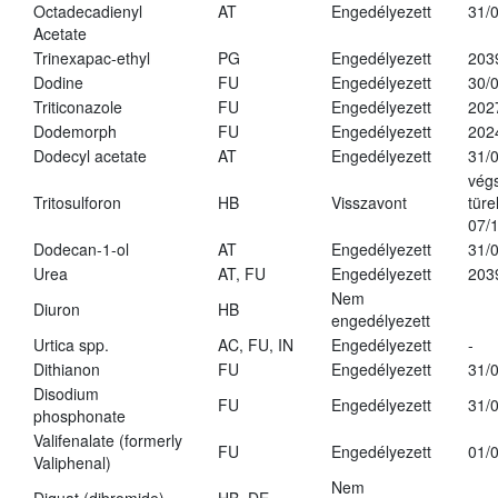
Octadecadienyl
AT
Engedélyezett
31/
Acetate
Trinexapac-ethyl
PG
Engedélyezett
203
Dodine
FU
Engedélyezett
30/
Triticonazole
FU
Engedélyezett
202
Dodemorph
FU
Engedélyezett
202
Dodecyl acetate
AT
Engedélyezett
31/
vég
Tritosulforon
HB
Visszavont
türe
07/
Dodecan-1-ol
AT
Engedélyezett
31/
Urea
AT, FU
Engedélyezett
203
Nem
Diuron
HB
engedélyezett
Urtica spp.
AC, FU, IN
Engedélyezett
-
Dithianon
FU
Engedélyezett
31/
Disodium
FU
Engedélyezett
31/
phosphonate
Valifenalate (formerly
FU
Engedélyezett
01/
Valiphenal)
Nem