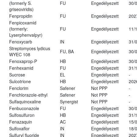
(formerly S.
FU
Engedélyezett
30/
griseoviridis)
Fenpropidin
FU
Engedélyezett
202
Fenpicoxamid
(formerly:
FU
Engedélyezett
11/
Lyserphenvalpyr)
Fenoxycarb
IN
Engedélyezett
31/
Streptomyces lydicus
FU, BA
Engedélyezett
30/
WYEC 108
Fenoxaprop-P
HB
Engedélyezett
30/
Fenhexamid
FU
Engedélyezett
31/
Sucrose
EL
Engedélyezett
-
Sulcotrione
HB
Engedélyezett
202
Fenclorim
Safener
Not PPP
-
Fenchlorazole-ethyl
Safener
Not PPP
-
Sulfaquinoxaline
Synergist
Not PPP
-
Fenbuconazole
FU
Engedélyezett
30/
Sulfosulfuron
HB
Engedélyezett
31/
Fenazaquin
AC
Engedélyezett
15/
Sulfoxaflor
IN
Engedélyezett
18/
Sulfuryl fluoride
IN
Engedélyezett
202