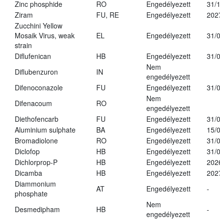
Zinc phosphide
RO
Engedélyezett
31/
Ziram
FU, RE
Engedélyezett
202
Zucchini Yellow
Mosaik Virus, weak
EL
Engedélyezett
31/
strain
Diflufenican
HB
Engedélyezett
31/
Nem
Diflubenzuron
IN
engedélyezett
Difenoconazole
FU
Engedélyezett
31/
Nem
Difenacoum
RO
engedélyezett
Diethofencarb
FU
Engedélyezett
31/
Aluminium sulphate
BA
Engedélyezett
15/
Bromadiolone
RO
Engedélyezett
31/
Diclofop
HB
Engedélyezett
31/
Dichlorprop-P
HB
Engedélyezett
202
Dicamba
HB
Engedélyezett
202
Diammonium
AT
Engedélyezett
-
phosphate
Nem
Desmedipham
HB
-
engedélyezett