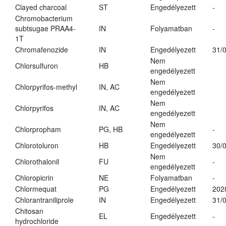
Clayed charcoal
ST
Engedélyezett
-
Chromobacterium
subtsugae PRAA4-
IN
Folyamatban
-
1T
Chromafenozide
IN
Engedélyezett
31/
Nem
Chlorsulfuron
HB
engedélyezett
Nem
Chlorpyrifos-methyl
IN, AC
engedélyezett
Nem
Chlorpyrifos
IN, AC
engedélyezett
Nem
Chlorpropham
PG, HB
-
engedélyezett
Chlorotoluron
HB
Engedélyezett
30/
Nem
Chlorothalonil
FU
-
engedélyezett
Chloropicrin
NE
Folyamatban
-
Chlormequat
PG
Engedélyezett
202
Chlorantraniliprole
IN
Engedélyezett
31/
Chitosan
EL
Engedélyezett
-
hydrochloride