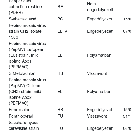
Pepper dust
Nem
extraction residue
RE
engedélyezett
(PDER)
S-abscisic acid
PG
Engedélyezett
15/
Pepino mosaic virus
strain CH2 isolate
EL, VI
Engedélyezett
07/
1906
Pepino mosaic virus
(PepMV) European
(EU) strain, mild
EL
Folyamatban
-
isolate Abp1
(PEPMVO)
S-Metolachlor
HB
Visszavont
Pepino mosaic virus
(PepMV) Chilean
(CH2) strain, mild
EL
Folyamatban
-
isolate Abp2
(PEPMVO)
Penoxsulam
HB
Engedélyezett
15/
Penthiopyrad
FU
Visszavont
31/
Saccharomyces
cerevisiae strain
FU
Engedélyezett
06/