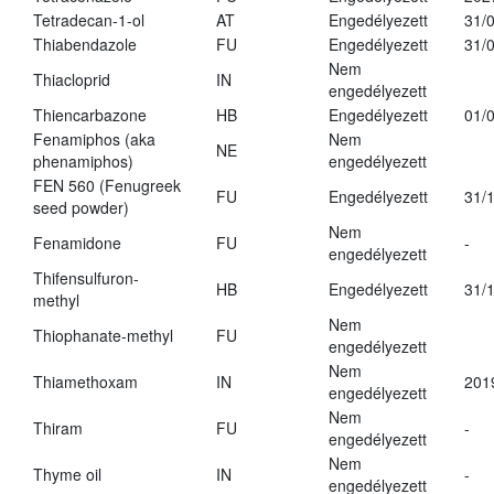
Tetradecan-1-ol
AT
Engedélyezett
31/
Thiabendazole
FU
Engedélyezett
31/
Nem
Thiacloprid
IN
engedélyezett
Thiencarbazone
HB
Engedélyezett
01/
Fenamiphos (aka
Nem
NE
phenamiphos)
engedélyezett
FEN 560 (Fenugreek
FU
Engedélyezett
31/
seed powder)
Nem
Fenamidone
FU
-
engedélyezett
Thifensulfuron-
HB
Engedélyezett
31/
methyl
Nem
Thiophanate-methyl
FU
engedélyezett
Nem
Thiamethoxam
IN
201
engedélyezett
Nem
Thiram
FU
-
engedélyezett
Nem
Thyme oil
IN
-
engedélyezett