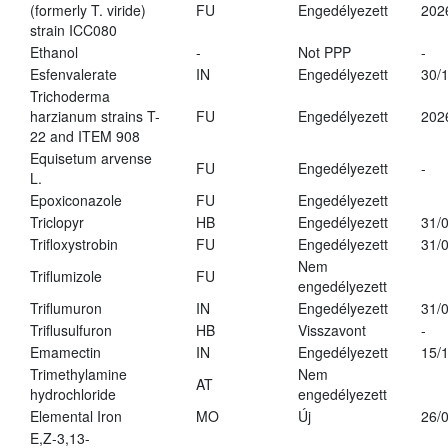
(formerly T. viride)
FU
Engedélyezett
202
strain ICC080
Ethanol
-
Not PPP
-
Esfenvalerate
IN
Engedélyezett
30/
Trichoderma
harzianum strains T-
FU
Engedélyezett
202
22 and ITEM 908
Equisetum arvense
FU
Engedélyezett
-
L.
Epoxiconazole
FU
Engedélyezett
Triclopyr
HB
Engedélyezett
31/
Trifloxystrobin
FU
Engedélyezett
31/
Nem
Triflumizole
FU
engedélyezett
Triflumuron
IN
Engedélyezett
31/
Triflusulfuron
HB
Visszavont
-
Emamectin
IN
Engedélyezett
15/
Trimethylamine
Nem
AT
hydrochloride
engedélyezett
Elemental Iron
MO
Új
26/
E,Z-3,13-