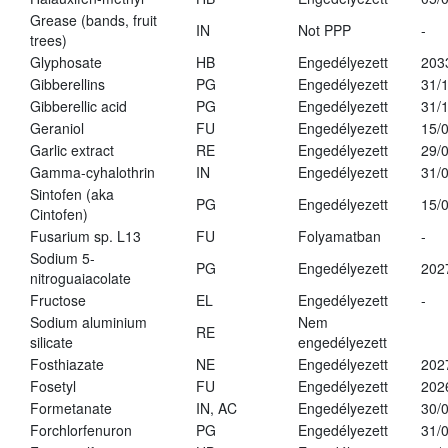
Grease (bands, fruit
IN
Not PPP
-
trees)
Glyphosate
HB
Engedélyezett
203
Gibberellins
PG
Engedélyezett
31/
Gibberellic acid
PG
Engedélyezett
31/
Geraniol
FU
Engedélyezett
15/
Garlic extract
RE
Engedélyezett
29/
Gamma-cyhalothrin
IN
Engedélyezett
31/
Sintofen (aka
PG
Engedélyezett
15/
Cintofen)
Fusarium sp. L13
FU
Folyamatban
-
Sodium 5-
PG
Engedélyezett
202
nitroguaiacolate
Fructose
EL
Engedélyezett
-
Sodium aluminium
Nem
RE
silicate
engedélyezett
Fosthiazate
NE
Engedélyezett
202
Fosetyl
FU
Engedélyezett
202
Formetanate
IN, AC
Engedélyezett
30/
Forchlorfenuron
PG
Engedélyezett
31/