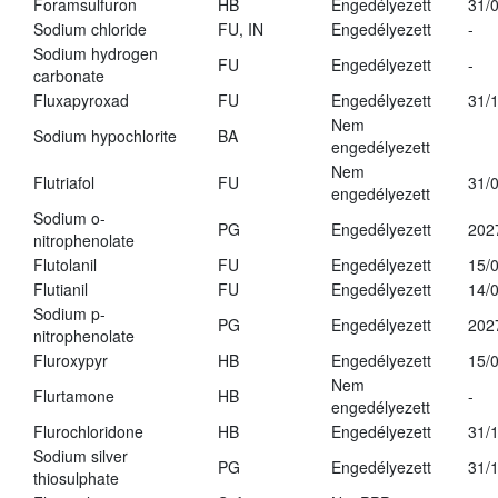
Foramsulfuron
HB
Engedélyezett
31/
Sodium chloride
FU, IN
Engedélyezett
-
Sodium hydrogen
FU
Engedélyezett
-
carbonate
Fluxapyroxad
FU
Engedélyezett
31/
Nem
Sodium hypochlorite
BA
engedélyezett
Nem
Flutriafol
FU
31/
engedélyezett
Sodium o-
PG
Engedélyezett
202
nitrophenolate
Flutolanil
FU
Engedélyezett
15/
Flutianil
FU
Engedélyezett
14/
Sodium p-
PG
Engedélyezett
202
nitrophenolate
Fluroxypyr
HB
Engedélyezett
15/
Nem
Flurtamone
HB
-
engedélyezett
Flurochloridone
HB
Engedélyezett
31/
Sodium silver
PG
Engedélyezett
31/
thiosulphate