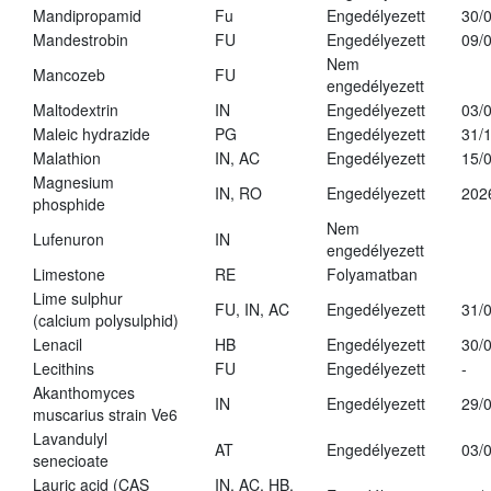
Mandipropamid
Fu
Engedélyezett
30/
Mandestrobin
FU
Engedélyezett
09/
Nem
Mancozeb
FU
engedélyezett
Maltodextrin
IN
Engedélyezett
03/
Maleic hydrazide
PG
Engedélyezett
31/
Malathion
IN, AC
Engedélyezett
15/
Magnesium
IN, RO
Engedélyezett
202
phosphide
Nem
Lufenuron
IN
engedélyezett
Limestone
RE
Folyamatban
Lime sulphur
FU, IN, AC
Engedélyezett
31/
(calcium polysulphid)
Lenacil
HB
Engedélyezett
30/
Lecithins
FU
Engedélyezett
-
Akanthomyces
IN
Engedélyezett
29/
muscarius strain Ve6
Lavandulyl
AT
Engedélyezett
03/
senecioate
Lauric acid (CAS
IN, AC, HB,