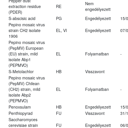
Pepper dust
Nem
extraction residue
RE
engedélyezett
(PDER)
S-abscisic acid
PG
Engedélyezett
15/
Pepino mosaic virus
strain CH2 isolate
EL, VI
Engedélyezett
07/
1906
Pepino mosaic virus
(PepMV) European
(EU) strain, mild
EL
Folyamatban
-
isolate Abp1
(PEPMVO)
S-Metolachlor
HB
Visszavont
Pepino mosaic virus
(PepMV) Chilean
(CH2) strain, mild
EL
Folyamatban
-
isolate Abp2
(PEPMVO)
Penoxsulam
HB
Engedélyezett
15/
Penthiopyrad
FU
Visszavont
31/
Saccharomyces
cerevisiae strain
FU
Engedélyezett
06/