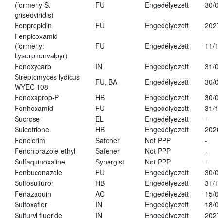
(formerly S.
FU
Engedélyezett
30/
griseoviridis)
Fenpropidin
FU
Engedélyezett
202
Fenpicoxamid
(formerly:
FU
Engedélyezett
11/
Lyserphenvalpyr)
Fenoxycarb
IN
Engedélyezett
31/
Streptomyces lydicus
FU, BA
Engedélyezett
30/
WYEC 108
Fenoxaprop-P
HB
Engedélyezett
30/
Fenhexamid
FU
Engedélyezett
31/
Sucrose
EL
Engedélyezett
-
Sulcotrione
HB
Engedélyezett
202
Fenclorim
Safener
Not PPP
-
Fenchlorazole-ethyl
Safener
Not PPP
-
Sulfaquinoxaline
Synergist
Not PPP
-
Fenbuconazole
FU
Engedélyezett
30/
Sulfosulfuron
HB
Engedélyezett
31/
Fenazaquin
AC
Engedélyezett
15/
Sulfoxaflor
IN
Engedélyezett
18/
Sulfuryl fluoride
IN
Engedélyezett
202