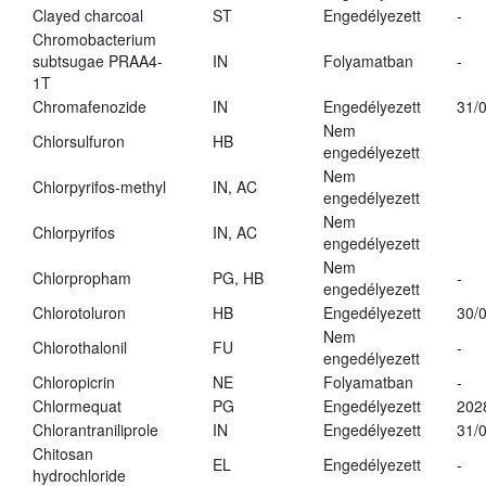
Clayed charcoal
ST
Engedélyezett
-
Chromobacterium
subtsugae PRAA4-
IN
Folyamatban
-
1T
Chromafenozide
IN
Engedélyezett
31/
Nem
Chlorsulfuron
HB
engedélyezett
Nem
Chlorpyrifos-methyl
IN, AC
engedélyezett
Nem
Chlorpyrifos
IN, AC
engedélyezett
Nem
Chlorpropham
PG, HB
-
engedélyezett
Chlorotoluron
HB
Engedélyezett
30/
Nem
Chlorothalonil
FU
-
engedélyezett
Chloropicrin
NE
Folyamatban
-
Chlormequat
PG
Engedélyezett
202
Chlorantraniliprole
IN
Engedélyezett
31/
Chitosan
EL
Engedélyezett
-
hydrochloride