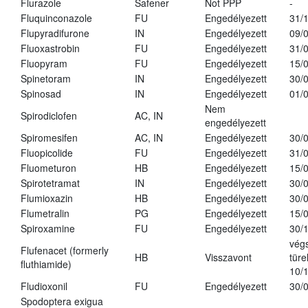
Flurazole
Safener
Not PPP
-
Fluquinconazole
FU
Engedélyezett
31/
Flupyradifurone
IN
Engedélyezett
09/
Fluoxastrobin
FU
Engedélyezett
31/
Fluopyram
FU
Engedélyezett
15/
Spinetoram
IN
Engedélyezett
30/
Spinosad
IN
Engedélyezett
01/
Nem
Spirodiclofen
AC, IN
engedélyezett
Spiromesifen
AC, IN
Engedélyezett
30/
Fluopicolide
FU
Engedélyezett
31/
Fluometuron
HB
Engedélyezett
15/
Spirotetramat
IN
Engedélyezett
30/
Flumioxazin
HB
Engedélyezett
30/
Flumetralin
PG
Engedélyezett
15/
Spiroxamine
FU
Engedélyezett
30/
vég
Flufenacet (formerly
HB
Visszavont
türe
fluthiamide)
10/
Fludioxonil
FU
Engedélyezett
30/
Spodoptera exigua