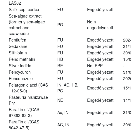
LAS02
Salix spp. cortex
FU
Engedélyezett
-
Sea-algae extract
(formerly sea-algae
Nem
PG
extract and
engedélyezett
seaweeds)
Penflufen
FU
Engedélyezett
202
Sedaxane
FU
Engedélyezett
31/
Silthiofam
FU
Engedélyezett
30/
Pendimethalin
HB
Engedélyezett
15/
Silver iodide
RE
Not PPP
-
Pencycuron
FU
Engedélyezett
31/
Penconazole
FU
Engedélyezett
202
Pelargonic acid (CAS
IN, AC, HB,
Engedélyezett
15/
112-05-0)
PG
Pasteuria nishizawae
NE
Engedélyezett
14/
Pn1
Paraffin oil/(CAS
Ac, IN
Engedélyezett
31/
97862-82-3)
Paraffin oil/(CAS
AC, IN
Engedélyezett
30/
8042-47-5)