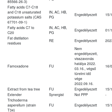
85566-26-3)
Fatty acids C7-C18
and C18 unsaturated
IN, AC, HB,
Engedélyezett
15/
potassium salts (CAS
PG
67701-09-1)
Fatty acids C7 to
IN, AC, HB,
Engedélyezett
01/
C20
PG
Fat distilation
RE
Engedélyezett
202
residues
Nem
engedélyezett,
visszavonás
hatálya 2022.
Famoxadone
FU
16/
03.16., végső
türelmi idő
vége
2022.09.16.
Extract from tea tree
FU
Engedélyezett
15/
Extender
Synergist
Not PPP
-
Trichoderma
asperellum (strain
FU
Engedélyezett
15/
T34)