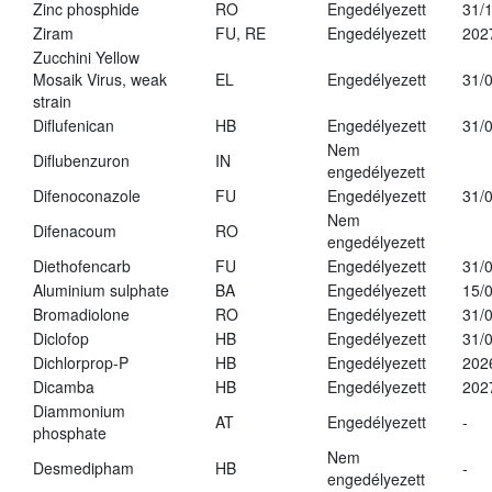
Zinc phosphide
RO
Engedélyezett
31/
Ziram
FU, RE
Engedélyezett
202
Zucchini Yellow
Mosaik Virus, weak
EL
Engedélyezett
31/
strain
Diflufenican
HB
Engedélyezett
31/
Nem
Diflubenzuron
IN
engedélyezett
Difenoconazole
FU
Engedélyezett
31/
Nem
Difenacoum
RO
engedélyezett
Diethofencarb
FU
Engedélyezett
31/
Aluminium sulphate
BA
Engedélyezett
15/
Bromadiolone
RO
Engedélyezett
31/
Diclofop
HB
Engedélyezett
31/
Dichlorprop-P
HB
Engedélyezett
202
Dicamba
HB
Engedélyezett
202
Diammonium
AT
Engedélyezett
-
phosphate
Nem
Desmedipham
HB
-
engedélyezett