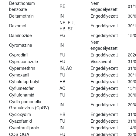
Denathonium
Nem
RE
01/
benzoate
engedélyezett
Deltamethrin
IN
Engedélyezett
30/
NE, FU,
Dazomet
Engedélyezett
30/
HB, ST
Daminozide
PG
Engedélyezett
15/
Nem
Cyromazine
IN
engedélyezett
Cyprodinil
FU
Engedélyezett
202
Cyproconazole
FU
Visszavont
31/
Cypermethrin
IN, AC
Engedélyezett
31/
Cymoxanil
FU
Engedélyezett
30/
Cyhalofop-butyl
HB
Engedélyezett
30/
Cyflumetofen
AC
Engedélyezett
15/
Cyflufenamid
FU
Engedélyezett
30/
Cydia pomonella
IN
Engedélyezett
203
Granulovirus (CpGV)
Cycloxydim
HB
Engedélyezett
31/
Cyazofamid
FU
Engedélyezett
31/
Cyantraniliprole
IN
Engedélyezett
14/
COS-OGA
FU
Engedélyezett
22/