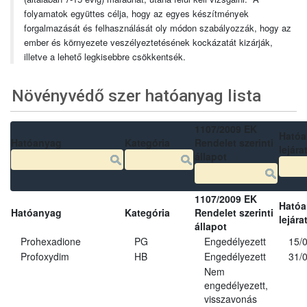
folyamatok együttes célja, hogy az egyes készítmények
forgalmazását és felhasználását oly módon szabályozzák, hogy az
ember és környezete veszélyeztetésének kockázatát kizárják,
illetve a lehető legkisebbre csökkentsék.
Növényvédő szer hatóanyag lista
1107/2009 EK
Ható
Hatóanyag
Kategória
Rendelet szerinti
lejára
állapot
1107/2009 EK
Ható
Hatóanyag
Kategória
Rendelet szerinti
lejára
állapot
Prohexadione
PG
Engedélyezett
15/
Profoxydim
HB
Engedélyezett
31/
Nem
engedélyezett,
visszavonás