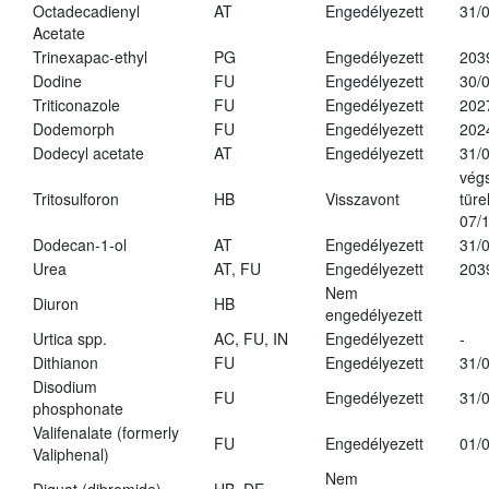
Octadecadienyl
AT
Engedélyezett
31/
Acetate
Trinexapac-ethyl
PG
Engedélyezett
203
Dodine
FU
Engedélyezett
30/
Triticonazole
FU
Engedélyezett
202
Dodemorph
FU
Engedélyezett
202
Dodecyl acetate
AT
Engedélyezett
31/
vég
Tritosulforon
HB
Visszavont
türe
07/
Dodecan-1-ol
AT
Engedélyezett
31/
Urea
AT, FU
Engedélyezett
203
Nem
Diuron
HB
engedélyezett
Urtica spp.
AC, FU, IN
Engedélyezett
-
Dithianon
FU
Engedélyezett
31/
Disodium
FU
Engedélyezett
31/
phosphonate
Valifenalate (formerly
FU
Engedélyezett
01/
Valiphenal)
Nem