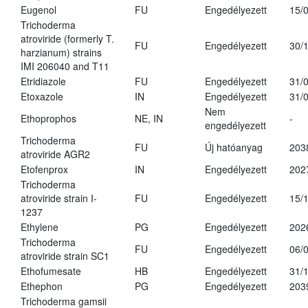
Eugenol
FU
Engedélyezett
15/
Trichoderma
atroviride (formerly T.
FU
Engedélyezett
30/
harzianum) strains
IMI 206040 and T11
Etridiazole
FU
Engedélyezett
31/
Etoxazole
IN
Engedélyezett
31/
Nem
Ethoprophos
NE, IN
-
engedélyezett
Trichoderma
FU
Új hatóanyag
203
atroviride AGR2
Etofenprox
IN
Engedélyezett
202
Trichoderma
atroviride strain I-
FU
Engedélyezett
15/
1237
Ethylene
PG
Engedélyezett
202
Trichoderma
FU
Engedélyezett
06/
atroviride strain SC1
Ethofumesate
HB
Engedélyezett
31/
Ethephon
PG
Engedélyezett
203
Trichoderma gamsii