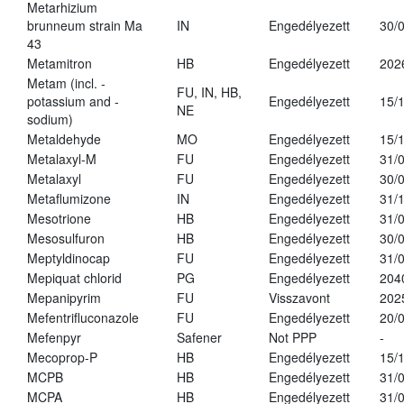
Metarhizium
brunneum strain Ma
IN
Engedélyezett
30/
43
Metamitron
HB
Engedélyezett
202
Metam (incl. -
FU, IN, HB,
potassium and -
Engedélyezett
15/
NE
sodium)
Metaldehyde
MO
Engedélyezett
15/
Metalaxyl-M
FU
Engedélyezett
31/
Metalaxyl
FU
Engedélyezett
30/
Metaflumizone
IN
Engedélyezett
31/
Mesotrione
HB
Engedélyezett
31/
Mesosulfuron
HB
Engedélyezett
30/
Meptyldinocap
FU
Engedélyezett
31/
Mepiquat chlorid
PG
Engedélyezett
204
Mepanipyrim
FU
Visszavont
202
Mefentrifluconazole
FU
Engedélyezett
20/
Mefenpyr
Safener
Not PPP
-
Mecoprop-P
HB
Engedélyezett
15/
MCPB
HB
Engedélyezett
31/
MCPA
HB
Engedélyezett
31/