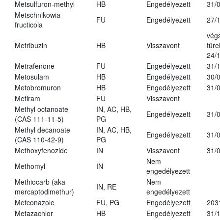
Metsulfuron-methyl
HB
Engedélyezett
31/
Metschnikowia
FU
Engedélyezett
27/
fructicola
vég
Metribuzin
HB
Visszavont
türe
24/
Metrafenone
FU
Engedélyezett
31/
Metosulam
HB
Engedélyezett
30/
Metobromuron
HB
Engedélyezett
31/
Metiram
FU
Visszavont
Methyl octanoate
IN, AC, HB,
Engedélyezett
31/
(CAS 111-11-5)
PG
Methyl decanoate
IN, AC, HB,
Engedélyezett
31/
(CAS 110-42-9)
PG
Methoxyfenozide
IN
Visszavont
31/
Nem
Methomyl
IN
engedélyezett
Methiocarb (aka
Nem
IN, RE
mercaptodimethur)
engedélyezett
Metconazole
FU, PG
Engedélyezett
203
Metazachlor
HB
Engedélyezett
31/