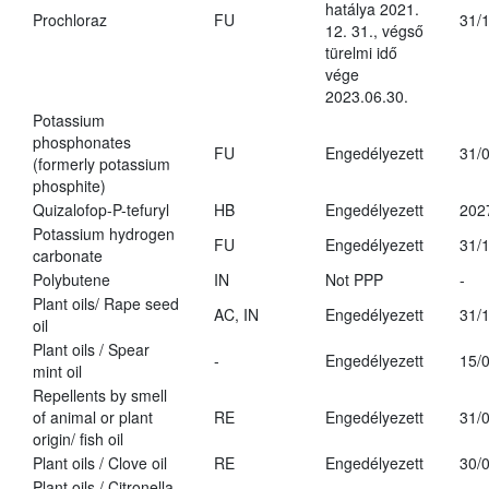
hatálya 2021.
Prochloraz
FU
31/
12. 31., végső
türelmi idő
vége
2023.06.30.
Potassium
phosphonates
FU
Engedélyezett
31/
(formerly potassium
phosphite)
Quizalofop-P-tefuryl
HB
Engedélyezett
202
Potassium hydrogen
FU
Engedélyezett
31/
carbonate
Polybutene
IN
Not PPP
-
Plant oils/ Rape seed
AC, IN
Engedélyezett
31/
oil
Plant oils / Spear
-
Engedélyezett
15/
mint oil
Repellents by smell
of animal or plant
RE
Engedélyezett
31/
origin/ fish oil
Plant oils / Clove oil
RE
Engedélyezett
30/
Plant oils / Citronella