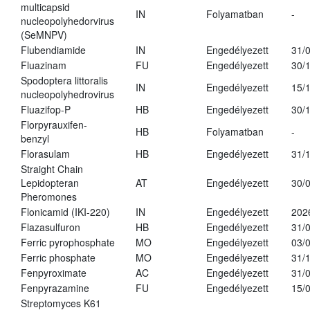
multicapsid
IN
Folyamatban
-
nucleopolyhedorvirus
(SeMNPV)
Flubendiamide
IN
Engedélyezett
31/
Fluazinam
FU
Engedélyezett
30/
Spodoptera littoralis
IN
Engedélyezett
15/
nucleopolyhedrovirus
Fluazifop-P
HB
Engedélyezett
30/
Florpyrauxifen-
HB
Folyamatban
-
benzyl
Florasulam
HB
Engedélyezett
31/
Straight Chain
Lepidopteran
AT
Engedélyezett
30/
Pheromones
Flonicamid (IKI-220)
IN
Engedélyezett
202
Flazasulfuron
HB
Engedélyezett
31/
Ferric pyrophosphate
MO
Engedélyezett
03/
Ferric phosphate
MO
Engedélyezett
31/
Fenpyroximate
AC
Engedélyezett
31/
Fenpyrazamine
FU
Engedélyezett
15/
Streptomyces K61