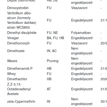
Diquat (dibromide)
HB, DE
-
engedélyezett
Dimoxystrobin
FU
Visszavont
-
Verticillium albo-
atrum (formerly
FU
Engedélyezett
31/
Verticillium dahliae)
strain WCS850
Dimethyl disulphide
FU, NE
Folyamatban
-
Vinegar
BA, FU, HB
Engedélyezett
-
Dimethomorph
FU
Visszavont
20/
Nem
Dimethoate
IN, AC
-
engedélyezett
Nem
Waxes
Pruning
-
engedélyezett
Dimethenamid-P
HB
Engedélyezett
31/
Whey
FU
Engedélyezett
-
Dimethachlor
HB
Engedélyezett
202
Z,Z-3,13-
Octadecadienyl
AT
Engedélyezett
31/
Acetate
Nem
zeta-Cypermethrin
IN
30/
engedélyezett