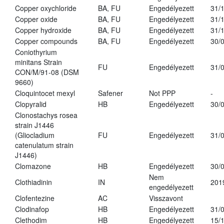
Copper oxychloride
BA, FU
Engedélyezett
31/
Copper oxide
BA, FU
Engedélyezett
31/
Copper hydroxide
BA, FU
Engedélyezett
31/
Copper compounds
BA, FU
Engedélyezett
30/
Coniothyrium
minitans Strain
FU
Engedélyezett
31/
CON/M/91-08 (DSM
9660)
Cloquintocet mexyl
Safener
Not PPP
-
Clopyralid
HB
Engedélyezett
30/
Clonostachys rosea
strain J1446
(Gliocladium
FU
Engedélyezett
31/
catenulatum strain
J1446)
Clomazone
HB
Engedélyezett
30/
Nem
Clothiadinin
IN
201
engedélyezett
Clofentezine
AC
Visszavont
Clodinafop
HB
Engedélyezett
31/
Clethodim
HB
Engedélyezett
15/