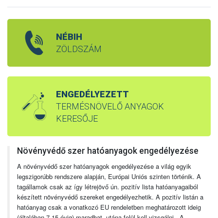
NÉBIH
ZÖLDSZÁM
ENGEDÉLYEZETT
TERMÉSNÖVELŐ ANYAGOK
KERESŐJE
Növényvédő szer hatóanyagok engedélyezése
A növényvédő szer hatóanyagok engedélyezése a világ egyik
legszigorúbb rendszere alapján, Európai Uniós szinten történik. A
tagállamok csak az így létrejövő ún. pozitív lista hatóanyagaiból
készített növényvédő szereket engedélyezhetik. A pozitív listán a
hatóanyag csak a vonatkozó EU rendeletben meghatározott ideig
(általában 7-15 évig) maradhat, utána felül kell vizsgálni. A