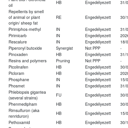
HB
Engedélyezett
31/
oil
Repellents by smell
of animal or plant
RE
Engedélyezett
30/
origin/ sheep fat
Pirimiphos-methyl
IN
Engedélyezett
31/
Pirimicarb
IN
Engedélyezett
202
Rescalure
IN
Engedélyezett
18/
Piperonyl butoxide
Synergist
Not PPP
-
Pinoxaden
HB
Engedélyezett
31/
Resins and polymers
Pruning
Not PPP
-
Picolinafen
HB
Engedélyezett
30/
Picloram
HB
Engedélyezett
202
Phosphane
IN
Engedélyezett
15/
Phosmet
IN
Engedélyezett
31/
Phlebiopsis gigantea
FU
Engedélyezett
30/
(several strains)
Phenmedipham
HB
Engedélyezett
30/
Rimsulfuron (aka
HB
Engedélyezett
15/
renriduron)
Pethoxamid
HB
Engedélyezett
30/