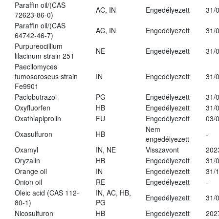
Paraffin oil/(CAS
AC, IN
Engedélyezett
31/
72623-86-0)
Paraffin oil/(CAS
AC, IN
Engedélyezett
31/
64742-46-7)
Purpureocillium
NE
Engedélyezett
31/
lilacinum strain 251
Paecilomyces
fumosoroseus strain
IN
Engedélyezett
31/
Fe9901
Paclobutrazol
PG
Engedélyezett
31/
Oxyfluorfen
HB
Engedélyezett
31/
Oxathiapiprolin
FU
Engedélyezett
03/
Nem
Oxasulfuron
HB
-
engedélyezett
Oxamyl
IN, NE
Visszavont
202
Oryzalin
HB
Engedélyezett
31/
Orange oil
IN
Engedélyezett
31/
Onion oil
RE
Engedélyezett
-
Oleic acid (CAS 112-
IN, AC, HB,
Engedélyezett
31/
80-1)
PG
Nicosulfuron
HB
Engedélyezett
202