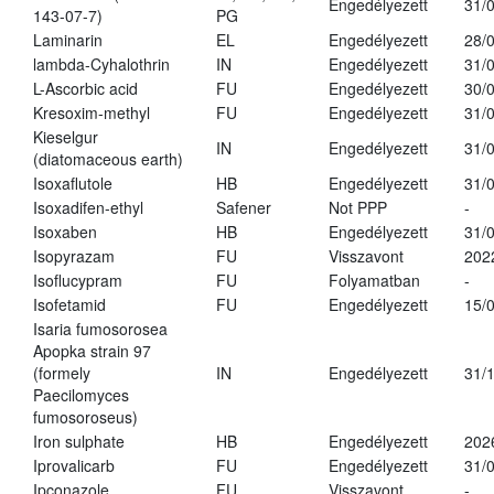
Engedélyezett
31/
143-07-7)
PG
Laminarin
EL
Engedélyezett
28/
lambda-Cyhalothrin
IN
Engedélyezett
31/
L-Ascorbic acid
FU
Engedélyezett
30/
Kresoxim-methyl
FU
Engedélyezett
31/
Kieselgur
IN
Engedélyezett
31/
(diatomaceous earth)
Isoxaflutole
HB
Engedélyezett
31/
Isoxadifen-ethyl
Safener
Not PPP
-
Isoxaben
HB
Engedélyezett
31/
Isopyrazam
FU
Visszavont
202
Isoflucypram
FU
Folyamatban
-
Isofetamid
FU
Engedélyezett
15/
Isaria fumosorosea
Apopka strain 97
(formely
IN
Engedélyezett
31/
Paecilomyces
fumosoroseus)
Iron sulphate
HB
Engedélyezett
202
Iprovalicarb
FU
Engedélyezett
31/
Ipconazole
FU
Visszavont
-