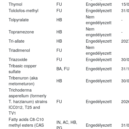
Thymol
FU
Engedélyezett
15/
Tolclofos-methyl
FU
Engedélyezett
31/
Nem
Tolpyralate
HB
-
engedélyezett
Nem
Topramezone
HB
-
engedélyezett
Tri-allate
HB
Engedélyezett
202
Nem
Triadimenol
FU
engedélyezett
Triazoxide
FU
Engedélyezett
30/
Tribasic copper
BA, FU
Engedélyezett
31/
sulfate
Tribenuron (aka
HB
Engedélyezett
30/
metometuron)
Trichoderma
asperellum (formerly
T. harzianum) strains
FU
Engedélyezett
202
ICC012, T25 and
TV1
Fatty acids C8-C10
IN, AC, HB,
methyl esters (CAS
Engedélyezett
31/
PG