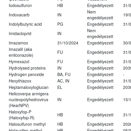
Iodosulfuron
HB
Engedélyezett
31/
Nem
Indoxacarb
IN
19/
engedélyezett
Indolylbutyric acid
PG
Engedélyezett
31/
Nem
Imidacloprid
IN
engedélyezett
Imazamox
31/10/2024
Engedélyezett
30/
Imazalil (aka
FU
Engedélyezett
31/
enilconazole)
Hymexazol
FU
Engedélyezett
31/
Hydrolysed proteins
IN
Engedélyezett
203
Hydrogen peroxide
BA, FU
Engedélyezett
-
Hexythiazox
AC, IN
Engedélyezett
31/
Heptamaloxyloglucan
EL
Engedélyezett
203
Helicoverpa armigera
nucleopolyhedrovirus
IN
Engedélyezett
15/
(HearNPV)
Haloxyfop-P
HB
Engedélyezett
31/
(Haloxyfop-R)
Halosulfuron methyl
HB
Engedélyezett
202
Halauxifen-methyl
HB
Engedélyezett
05/