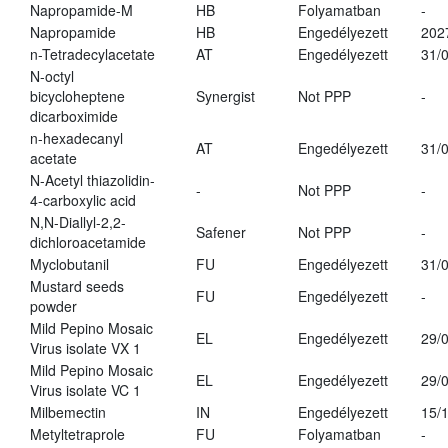
Napropamide-M
HB
Folyamatban
-
Napropamide
HB
Engedélyezett
202
n-Tetradecylacetate
AT
Engedélyezett
31/
N-octyl
bicycloheptene
Synergist
Not PPP
-
dicarboximide
n-hexadecanyl
AT
Engedélyezett
31/
acetate
N-Acetyl thiazolidin-
-
Not PPP
-
4-carboxylic acid
N,N-Diallyl-2,2-
Safener
Not PPP
-
dichloroacetamide
Myclobutanil
FU
Engedélyezett
31/
Mustard seeds
FU
Engedélyezett
-
powder
Mild Pepino Mosaic
EL
Engedélyezett
29/
Virus isolate VX 1
Mild Pepino Mosaic
EL
Engedélyezett
29/
Virus isolate VC 1
Milbemectin
IN
Engedélyezett
15/
Metyltetraprole
FU
Folyamatban
-