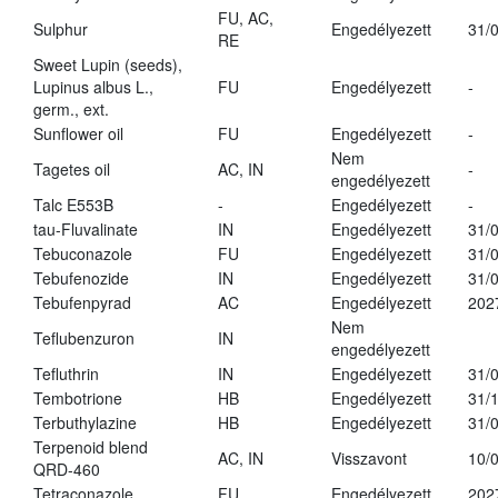
FU, AC,
Sulphur
Engedélyezett
31/
RE
Sweet Lupin (seeds),
Lupinus albus L.,
FU
Engedélyezett
-
germ., ext.
Sunflower oil
FU
Engedélyezett
-
Nem
Tagetes oil
AC, IN
-
engedélyezett
Talc E553B
-
Engedélyezett
-
tau-Fluvalinate
IN
Engedélyezett
31/
Tebuconazole
FU
Engedélyezett
31/
Tebufenozide
IN
Engedélyezett
31/
Tebufenpyrad
AC
Engedélyezett
202
Nem
Teflubenzuron
IN
engedélyezett
Tefluthrin
IN
Engedélyezett
31/
Tembotrione
HB
Engedélyezett
31/
Terbuthylazine
HB
Engedélyezett
31/
Terpenoid blend
AC, IN
Visszavont
10/
QRD-460
Tetraconazole
FU
Engedélyezett
202