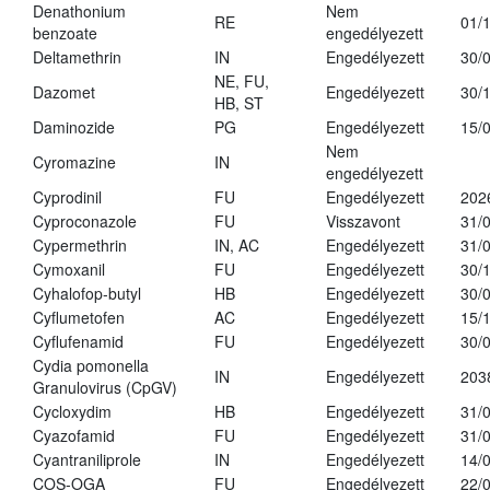
Denathonium
Nem
RE
01/
benzoate
engedélyezett
Deltamethrin
IN
Engedélyezett
30/
NE, FU,
Dazomet
Engedélyezett
30/
HB, ST
Daminozide
PG
Engedélyezett
15/
Nem
Cyromazine
IN
engedélyezett
Cyprodinil
FU
Engedélyezett
202
Cyproconazole
FU
Visszavont
31/
Cypermethrin
IN, AC
Engedélyezett
31/
Cymoxanil
FU
Engedélyezett
30/
Cyhalofop-butyl
HB
Engedélyezett
30/
Cyflumetofen
AC
Engedélyezett
15/
Cyflufenamid
FU
Engedélyezett
30/
Cydia pomonella
IN
Engedélyezett
203
Granulovirus (CpGV)
Cycloxydim
HB
Engedélyezett
31/
Cyazofamid
FU
Engedélyezett
31/
Cyantraniliprole
IN
Engedélyezett
14/
COS-OGA
FU
Engedélyezett
22/