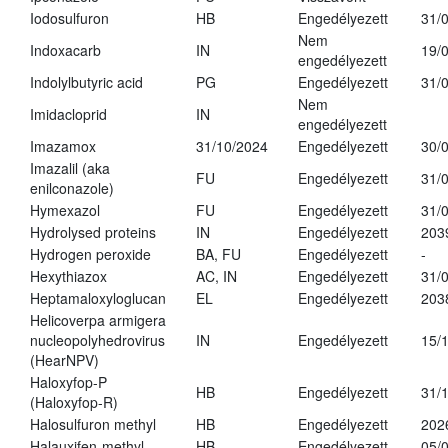
Iodosulfuron
HB
Engedélyezett
31/
Nem
Indoxacarb
IN
19/
engedélyezett
Indolylbutyric acid
PG
Engedélyezett
31/
Nem
Imidacloprid
IN
engedélyezett
Imazamox
31/10/2024
Engedélyezett
30/
Imazalil (aka
FU
Engedélyezett
31/
enilconazole)
Hymexazol
FU
Engedélyezett
31/
Hydrolysed proteins
IN
Engedélyezett
203
Hydrogen peroxide
BA, FU
Engedélyezett
-
Hexythiazox
AC, IN
Engedélyezett
31/
Heptamaloxyloglucan
EL
Engedélyezett
203
Helicoverpa armigera
nucleopolyhedrovirus
IN
Engedélyezett
15/
(HearNPV)
Haloxyfop-P
HB
Engedélyezett
31/
(Haloxyfop-R)
Halosulfuron methyl
HB
Engedélyezett
202
Halauxifen-methyl
HB
Engedélyezett
05/