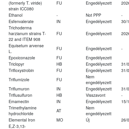
(formerly T. viride)
FU
Engedélyezett
202
strain ICC080
Ethanol
-
Not PPP
-
Esfenvalerate
IN
Engedélyezett
30/
Trichoderma
harzianum strains T-
FU
Engedélyezett
202
22 and ITEM 908
Equisetum arvense
FU
Engedélyezett
-
L.
Epoxiconazole
FU
Engedélyezett
Triclopyr
HB
Engedélyezett
31/
Trifloxystrobin
FU
Engedélyezett
31/
Nem
Triflumizole
FU
engedélyezett
Triflumuron
IN
Engedélyezett
31/
Triflusulfuron
HB
Visszavont
-
Emamectin
IN
Engedélyezett
15/
Trimethylamine
Nem
AT
hydrochloride
engedélyezett
Elemental Iron
MO
Új
26/
E,Z-3,13-