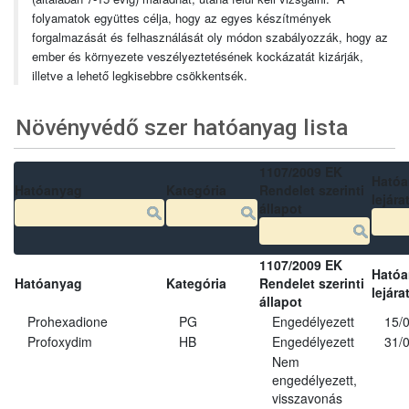
folyamatok együttes célja, hogy az egyes készítmények
forgalmazását és felhasználását oly módon szabályozzák, hogy az
ember és környezete veszélyeztetésének kockázatát kizárják,
illetve a lehető legkisebbre csökkentsék.
Növényvédő szer hatóanyag lista
1107/2009 EK
Ható
Hatóanyag
Kategória
Rendelet szerinti
lejára
állapot
1107/2009 EK
Ható
Hatóanyag
Kategória
Rendelet szerinti
lejára
állapot
Prohexadione
PG
Engedélyezett
15/
Profoxydim
HB
Engedélyezett
31/
Nem
engedélyezett,
visszavonás