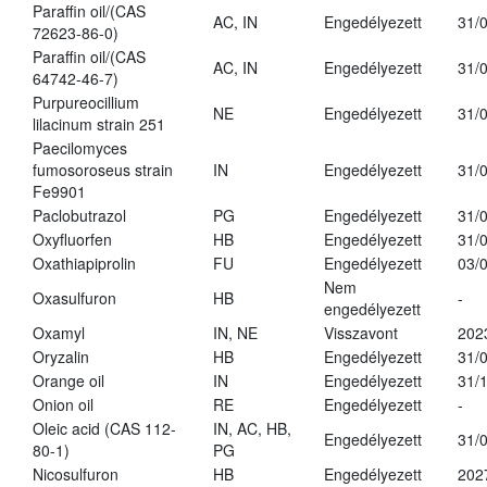
Paraffin oil/(CAS
AC, IN
Engedélyezett
31/
72623-86-0)
Paraffin oil/(CAS
AC, IN
Engedélyezett
31/
64742-46-7)
Purpureocillium
NE
Engedélyezett
31/
lilacinum strain 251
Paecilomyces
fumosoroseus strain
IN
Engedélyezett
31/
Fe9901
Paclobutrazol
PG
Engedélyezett
31/
Oxyfluorfen
HB
Engedélyezett
31/
Oxathiapiprolin
FU
Engedélyezett
03/
Nem
Oxasulfuron
HB
-
engedélyezett
Oxamyl
IN, NE
Visszavont
202
Oryzalin
HB
Engedélyezett
31/
Orange oil
IN
Engedélyezett
31/
Onion oil
RE
Engedélyezett
-
Oleic acid (CAS 112-
IN, AC, HB,
Engedélyezett
31/
80-1)
PG
Nicosulfuron
HB
Engedélyezett
202