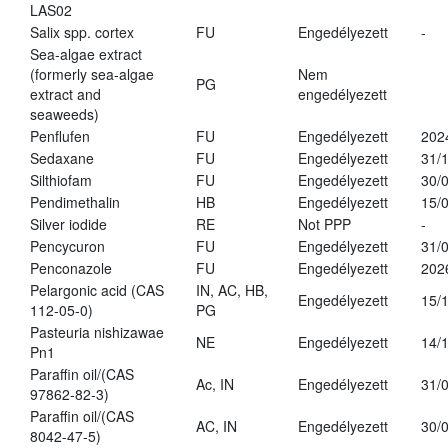
LAS02
Salix spp. cortex
FU
Engedélyezett
-
Sea-algae extract
(formerly sea-algae
Nem
PG
extract and
engedélyezett
seaweeds)
Penflufen
FU
Engedélyezett
202
Sedaxane
FU
Engedélyezett
31/
Silthiofam
FU
Engedélyezett
30/
Pendimethalin
HB
Engedélyezett
15/
Silver iodide
RE
Not PPP
-
Pencycuron
FU
Engedélyezett
31/
Penconazole
FU
Engedélyezett
202
Pelargonic acid (CAS
IN, AC, HB,
Engedélyezett
15/
112-05-0)
PG
Pasteuria nishizawae
NE
Engedélyezett
14/
Pn1
Paraffin oil/(CAS
Ac, IN
Engedélyezett
31/
97862-82-3)
Paraffin oil/(CAS
AC, IN
Engedélyezett
30/
8042-47-5)