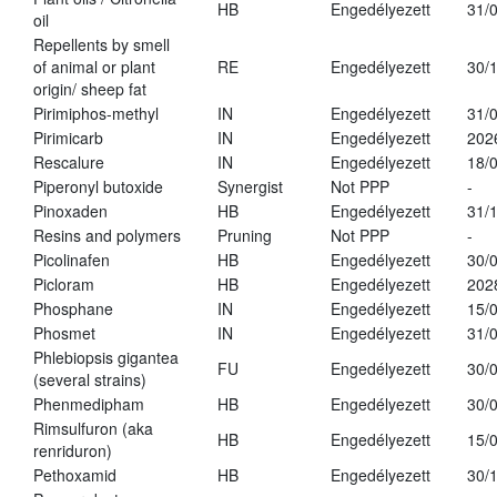
HB
Engedélyezett
31/
oil
Repellents by smell
of animal or plant
RE
Engedélyezett
30/
origin/ sheep fat
Pirimiphos-methyl
IN
Engedélyezett
31/
Pirimicarb
IN
Engedélyezett
202
Rescalure
IN
Engedélyezett
18/
Piperonyl butoxide
Synergist
Not PPP
-
Pinoxaden
HB
Engedélyezett
31/
Resins and polymers
Pruning
Not PPP
-
Picolinafen
HB
Engedélyezett
30/
Picloram
HB
Engedélyezett
202
Phosphane
IN
Engedélyezett
15/
Phosmet
IN
Engedélyezett
31/
Phlebiopsis gigantea
FU
Engedélyezett
30/
(several strains)
Phenmedipham
HB
Engedélyezett
30/
Rimsulfuron (aka
HB
Engedélyezett
15/
renriduron)
Pethoxamid
HB
Engedélyezett
30/