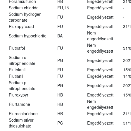
Foramsulfuron
HB
Engedélyezett
31/
Sodium chloride
FU, IN
Engedélyezett
-
Sodium hydrogen
FU
Engedélyezett
-
carbonate
Fluxapyroxad
FU
Engedélyezett
31/
Nem
Sodium hypochlorite
BA
engedélyezett
Nem
Flutriafol
FU
31/
engedélyezett
Sodium o-
PG
Engedélyezett
202
nitrophenolate
Flutolanil
FU
Engedélyezett
15/
Flutianil
FU
Engedélyezett
14/
Sodium p-
PG
Engedélyezett
202
nitrophenolate
Fluroxypyr
HB
Engedélyezett
15/
Nem
Flurtamone
HB
-
engedélyezett
Flurochloridone
HB
Engedélyezett
31/
Sodium silver
PG
Engedélyezett
31/
thiosulphate