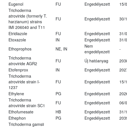
Eugenol
FU
Engedélyezett
15/
Trichoderma
atroviride (formerly T.
FU
Engedélyezett
30/
harzianum) strains
IMI 206040 and T11
Etridiazole
FU
Engedélyezett
31/
Etoxazole
IN
Engedélyezett
31/
Nem
Ethoprophos
NE, IN
-
engedélyezett
Trichoderma
FU
Új hatóanyag
203
atroviride AGR2
Etofenprox
IN
Engedélyezett
202
Trichoderma
atroviride strain I-
FU
Engedélyezett
15/
1237
Ethylene
PG
Engedélyezett
202
Trichoderma
FU
Engedélyezett
06/
atroviride strain SC1
Ethofumesate
HB
Engedélyezett
31/
Ethephon
PG
Engedélyezett
203
Trichoderma gamsii