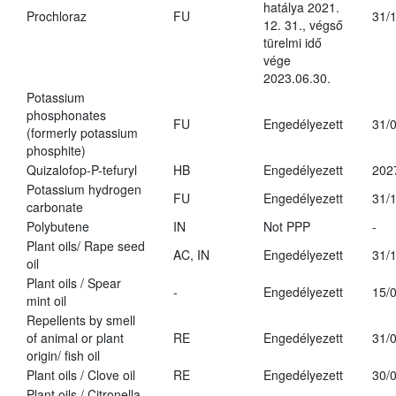
hatálya 2021.
Prochloraz
FU
31/
12. 31., végső
türelmi idő
vége
2023.06.30.
Potassium
phosphonates
FU
Engedélyezett
31/
(formerly potassium
phosphite)
Quizalofop-P-tefuryl
HB
Engedélyezett
202
Potassium hydrogen
FU
Engedélyezett
31/
carbonate
Polybutene
IN
Not PPP
-
Plant oils/ Rape seed
AC, IN
Engedélyezett
31/
oil
Plant oils / Spear
-
Engedélyezett
15/
mint oil
Repellents by smell
of animal or plant
RE
Engedélyezett
31/
origin/ fish oil
Plant oils / Clove oil
RE
Engedélyezett
30/
Plant oils / Citronella