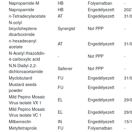
Napropamide-M
HB
Folyamatban
-
Napropamide
HB
Engedélyezett
202
n-Tetradecylacetate
AT
Engedélyezett
31/
N-octyl
bicycloheptene
Synergist
Not PPP
-
dicarboximide
n-hexadecanyl
AT
Engedélyezett
31/
acetate
N-Acetyl thiazolidin-
-
Not PPP
-
4-carboxylic acid
N,N-Diallyl-2,2-
Safener
Not PPP
-
dichloroacetamide
Myclobutanil
FU
Engedélyezett
31/
Mustard seeds
FU
Engedélyezett
-
powder
Mild Pepino Mosaic
EL
Engedélyezett
29/
Virus isolate VX 1
Mild Pepino Mosaic
EL
Engedélyezett
29/
Virus isolate VC 1
Milbemectin
IN
Engedélyezett
15/
Metyltetraprole
FU
Folyamatban
-