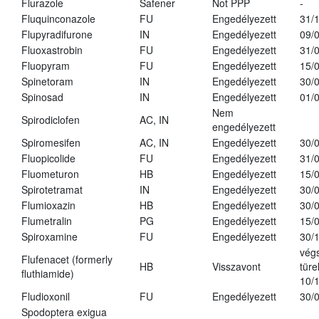
Flurazole
Safener
Not PPP
-
Fluquinconazole
FU
Engedélyezett
31/
Flupyradifurone
IN
Engedélyezett
09/
Fluoxastrobin
FU
Engedélyezett
31/
Fluopyram
FU
Engedélyezett
15/
Spinetoram
IN
Engedélyezett
30/
Spinosad
IN
Engedélyezett
01/
Nem
Spirodiclofen
AC, IN
engedélyezett
Spiromesifen
AC, IN
Engedélyezett
30/
Fluopicolide
FU
Engedélyezett
31/
Fluometuron
HB
Engedélyezett
15/
Spirotetramat
IN
Engedélyezett
30/
Flumioxazin
HB
Engedélyezett
30/
Flumetralin
PG
Engedélyezett
15/
Spiroxamine
FU
Engedélyezett
30/
vég
Flufenacet (formerly
HB
Visszavont
türe
fluthiamide)
10/
Fludioxonil
FU
Engedélyezett
30/
Spodoptera exigua