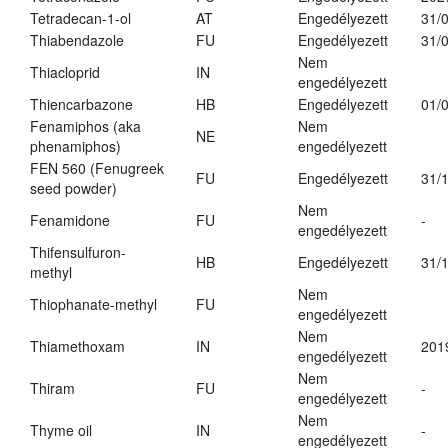
Tetradecan-1-ol
AT
Engedélyezett
31/
Thiabendazole
FU
Engedélyezett
31/
Nem
Thiacloprid
IN
engedélyezett
Thiencarbazone
HB
Engedélyezett
01/
Fenamiphos (aka
Nem
NE
phenamiphos)
engedélyezett
FEN 560 (Fenugreek
FU
Engedélyezett
31/
seed powder)
Nem
Fenamidone
FU
-
engedélyezett
Thifensulfuron-
HB
Engedélyezett
31/
methyl
Nem
Thiophanate-methyl
FU
engedélyezett
Nem
Thiamethoxam
IN
201
engedélyezett
Nem
Thiram
FU
-
engedélyezett
Nem
Thyme oil
IN
-
engedélyezett