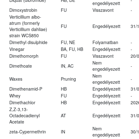
Diquat (dibromide)
HB, DE
-
engedélyezett
Dimoxystrobin
FU
Visszavont
-
Verticillium albo-
atrum (formerly
FU
Engedélyezett
31/
Verticillium dahliae)
strain WCS850
Dimethyl disulphide
FU, NE
Folyamatban
-
Vinegar
BA, FU, HB
Engedélyezett
-
Dimethomorph
FU
Visszavont
20/
Nem
Dimethoate
IN, AC
-
engedélyezett
Nem
Waxes
Pruning
-
engedélyezett
Dimethenamid-P
HB
Engedélyezett
31/
Whey
FU
Engedélyezett
-
Dimethachlor
HB
Engedélyezett
202
Z,Z-3,13-
Octadecadienyl
AT
Engedélyezett
31/
Acetate
Nem
zeta-Cypermethrin
IN
30/
engedélyezett