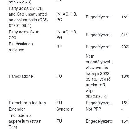
85566-26-3)
Fatty acids C7-C18
and C18 unsaturated
IN, AC, HB,
Engedélyezett
15/
potassium salts (CAS
PG
67701-09-1)
Fatty acids C7 to
IN, AC, HB,
Engedélyezett
01/
C20
PG
Fat distilation
RE
Engedélyezett
202
residues
Nem
engedélyezett,
visszavonás
hatálya 2022.
Famoxadone
FU
16/
03.16., végső
türelmi idő
vége
2022.09.16.
Extract from tea tree
FU
Engedélyezett
15/
Extender
Synergist
Not PPP
-
Trichoderma
asperellum (strain
FU
Engedélyezett
15/
T34)