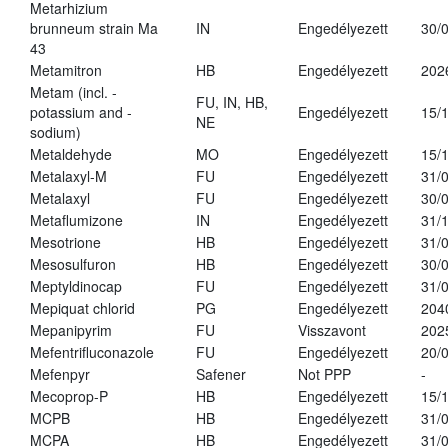
Metarhizium
brunneum strain Ma
IN
Engedélyezett
30/
43
Metamitron
HB
Engedélyezett
202
Metam (incl. -
FU, IN, HB,
potassium and -
Engedélyezett
15/
NE
sodium)
Metaldehyde
MO
Engedélyezett
15/
Metalaxyl-M
FU
Engedélyezett
31/
Metalaxyl
FU
Engedélyezett
30/
Metaflumizone
IN
Engedélyezett
31/
Mesotrione
HB
Engedélyezett
31/
Mesosulfuron
HB
Engedélyezett
30/
Meptyldinocap
FU
Engedélyezett
31/
Mepiquat chlorid
PG
Engedélyezett
204
Mepanipyrim
FU
Visszavont
202
Mefentrifluconazole
FU
Engedélyezett
20/
Mefenpyr
Safener
Not PPP
-
Mecoprop-P
HB
Engedélyezett
15/
MCPB
HB
Engedélyezett
31/
MCPA
HB
Engedélyezett
31/