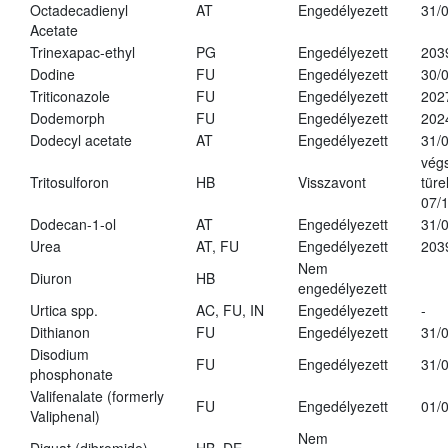
Octadecadienyl
AT
Engedélyezett
31/
Acetate
Trinexapac-ethyl
PG
Engedélyezett
203
Dodine
FU
Engedélyezett
30/
Triticonazole
FU
Engedélyezett
202
Dodemorph
FU
Engedélyezett
202
Dodecyl acetate
AT
Engedélyezett
31/
vég
Tritosulforon
HB
Visszavont
türe
07/
Dodecan-1-ol
AT
Engedélyezett
31/
Urea
AT, FU
Engedélyezett
203
Nem
Diuron
HB
engedélyezett
Urtica spp.
AC, FU, IN
Engedélyezett
-
Dithianon
FU
Engedélyezett
31/
Disodium
FU
Engedélyezett
31/
phosphonate
Valifenalate (formerly
FU
Engedélyezett
01/
Valiphenal)
Nem