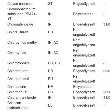
Clayed charcoal
ST
Engedélyezett
-
Chromobacterium
subtsugae PRAA4-
IN
Folyamatban
-
1T
Chromafenozide
IN
Engedélyezett
31/
Nem
Chlorsulfuron
HB
engedélyezett
Nem
Chlorpyrifos-methyl
IN, AC
engedélyezett
Nem
Chlorpyrifos
IN, AC
engedélyezett
Nem
Chlorpropham
PG, HB
-
engedélyezett
Chlorotoluron
HB
Engedélyezett
30/
Nem
Chlorothalonil
FU
-
engedélyezett
Chloropicrin
NE
Folyamatban
-
Chlormequat
PG
Engedélyezett
202
Chlorantraniliprole
IN
Engedélyezett
31/
Chitosan
EL
Engedélyezett
-
hydrochloride