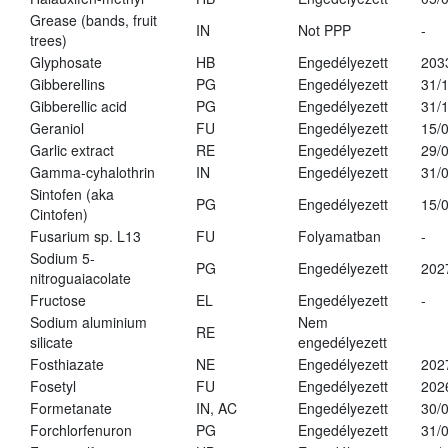
Grease (bands, fruit
IN
Not PPP
-
trees)
Glyphosate
HB
Engedélyezett
203
Gibberellins
PG
Engedélyezett
31/
Gibberellic acid
PG
Engedélyezett
31/
Geraniol
FU
Engedélyezett
15/
Garlic extract
RE
Engedélyezett
29/
Gamma-cyhalothrin
IN
Engedélyezett
31/
Sintofen (aka
PG
Engedélyezett
15/
Cintofen)
Fusarium sp. L13
FU
Folyamatban
-
Sodium 5-
PG
Engedélyezett
202
nitroguaiacolate
Fructose
EL
Engedélyezett
-
Sodium aluminium
Nem
RE
silicate
engedélyezett
Fosthiazate
NE
Engedélyezett
202
Fosetyl
FU
Engedélyezett
202
Formetanate
IN, AC
Engedélyezett
30/
Forchlorfenuron
PG
Engedélyezett
31/