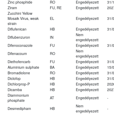
Zinc phosphide
RO
Engedélyezett
31/
Ziram
FU, RE
Engedélyezett
202
Zucchini Yellow
Mosaik Virus, weak
EL
Engedélyezett
31/
strain
Diflufenican
HB
Engedélyezett
31/
Nem
Diflubenzuron
IN
engedélyezett
Difenoconazole
FU
Engedélyezett
31/
Nem
Difenacoum
RO
engedélyezett
Diethofencarb
FU
Engedélyezett
31/
Aluminium sulphate
BA
Engedélyezett
15/
Bromadiolone
RO
Engedélyezett
31/
Diclofop
HB
Engedélyezett
31/
Dichlorprop-P
HB
Engedélyezett
202
Dicamba
HB
Engedélyezett
202
Diammonium
AT
Engedélyezett
-
phosphate
Nem
Desmedipham
HB
-
engedélyezett