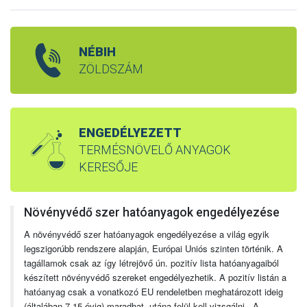
NÉBIH
ZÖLDSZÁM
ENGEDÉLYEZETT
TERMÉSNÖVELŐ ANYAGOK
KERESŐJE
Növényvédő szer hatóanyagok engedélyezése
A növényvédő szer hatóanyagok engedélyezése a világ egyik
legszigorúbb rendszere alapján, Európai Uniós szinten történik. A
tagállamok csak az így létrejövő ún. pozitív lista hatóanyagaiból
készített növényvédő szereket engedélyezhetik. A pozitív listán a
hatóanyag csak a vonatkozó EU rendeletben meghatározott ideig
(általában 7-15 évig) maradhat, utána felül kell vizsgálni. A