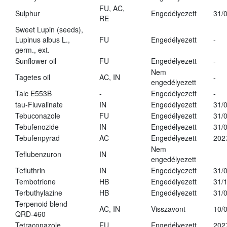
FU, AC,
Sulphur
Engedélyezett
31/
RE
Sweet Lupin (seeds),
Lupinus albus L.,
FU
Engedélyezett
-
germ., ext.
Sunflower oil
FU
Engedélyezett
-
Nem
Tagetes oil
AC, IN
-
engedélyezett
Talc E553B
-
Engedélyezett
-
tau-Fluvalinate
IN
Engedélyezett
31/
Tebuconazole
FU
Engedélyezett
31/
Tebufenozide
IN
Engedélyezett
31/
Tebufenpyrad
AC
Engedélyezett
202
Nem
Teflubenzuron
IN
engedélyezett
Tefluthrin
IN
Engedélyezett
31/
Tembotrione
HB
Engedélyezett
31/
Terbuthylazine
HB
Engedélyezett
31/
Terpenoid blend
AC, IN
Visszavont
10/
QRD-460
Tetraconazole
FU
Engedélyezett
202