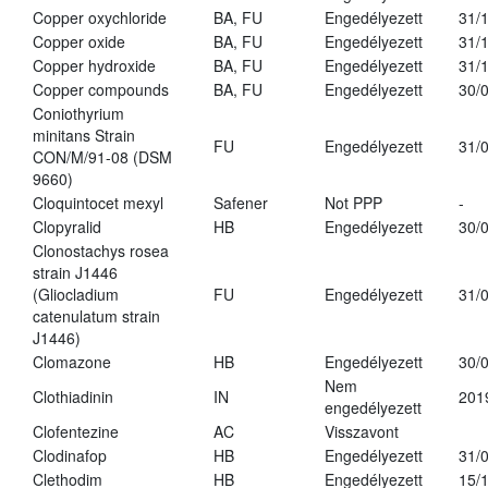
Copper oxychloride
BA, FU
Engedélyezett
31/
Copper oxide
BA, FU
Engedélyezett
31/
Copper hydroxide
BA, FU
Engedélyezett
31/
Copper compounds
BA, FU
Engedélyezett
30/
Coniothyrium
minitans Strain
FU
Engedélyezett
31/
CON/M/91-08 (DSM
9660)
Cloquintocet mexyl
Safener
Not PPP
-
Clopyralid
HB
Engedélyezett
30/
Clonostachys rosea
strain J1446
(Gliocladium
FU
Engedélyezett
31/
catenulatum strain
J1446)
Clomazone
HB
Engedélyezett
30/
Nem
Clothiadinin
IN
201
engedélyezett
Clofentezine
AC
Visszavont
Clodinafop
HB
Engedélyezett
31/
Clethodim
HB
Engedélyezett
15/