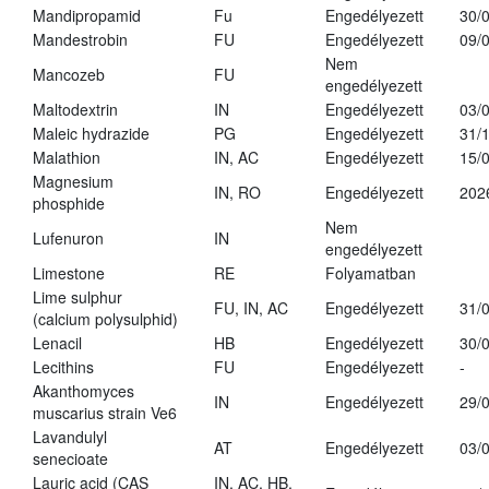
Mandipropamid
Fu
Engedélyezett
30/
Mandestrobin
FU
Engedélyezett
09/
Nem
Mancozeb
FU
engedélyezett
Maltodextrin
IN
Engedélyezett
03/
Maleic hydrazide
PG
Engedélyezett
31/
Malathion
IN, AC
Engedélyezett
15/
Magnesium
IN, RO
Engedélyezett
202
phosphide
Nem
Lufenuron
IN
engedélyezett
Limestone
RE
Folyamatban
Lime sulphur
FU, IN, AC
Engedélyezett
31/
(calcium polysulphid)
Lenacil
HB
Engedélyezett
30/
Lecithins
FU
Engedélyezett
-
Akanthomyces
IN
Engedélyezett
29/
muscarius strain Ve6
Lavandulyl
AT
Engedélyezett
03/
senecioate
Lauric acid (CAS
IN, AC, HB,