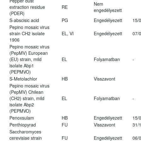
Pepper dust
Nem
extraction residue
RE
engedélyezett
(PDER)
S-abscisic acid
PG
Engedélyezett
15/
Pepino mosaic virus
strain CH2 isolate
EL, VI
Engedélyezett
07/
1906
Pepino mosaic virus
(PepMV) European
(EU) strain, mild
EL
Folyamatban
-
isolate Abp1
(PEPMVO)
S-Metolachlor
HB
Visszavont
Pepino mosaic virus
(PepMV) Chilean
(CH2) strain, mild
EL
Folyamatban
-
isolate Abp2
(PEPMVO)
Penoxsulam
HB
Engedélyezett
15/
Penthiopyrad
FU
Visszavont
31/
Saccharomyces
cerevisiae strain
FU
Engedélyezett
06/