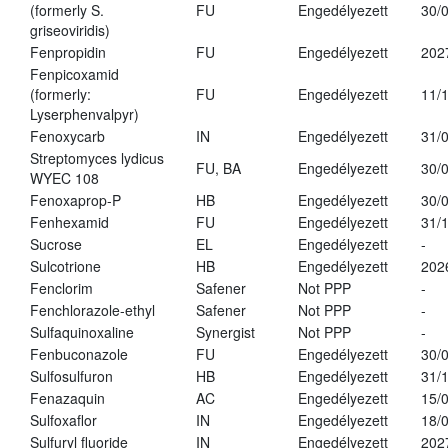
(formerly S.
FU
Engedélyezett
30/
griseoviridis)
Fenpropidin
FU
Engedélyezett
202
Fenpicoxamid
(formerly:
FU
Engedélyezett
11/
Lyserphenvalpyr)
Fenoxycarb
IN
Engedélyezett
31/
Streptomyces lydicus
FU, BA
Engedélyezett
30/
WYEC 108
Fenoxaprop-P
HB
Engedélyezett
30/
Fenhexamid
FU
Engedélyezett
31/
Sucrose
EL
Engedélyezett
-
Sulcotrione
HB
Engedélyezett
202
Fenclorim
Safener
Not PPP
-
Fenchlorazole-ethyl
Safener
Not PPP
-
Sulfaquinoxaline
Synergist
Not PPP
-
Fenbuconazole
FU
Engedélyezett
30/
Sulfosulfuron
HB
Engedélyezett
31/
Fenazaquin
AC
Engedélyezett
15/
Sulfoxaflor
IN
Engedélyezett
18/
Sulfuryl fluoride
IN
Engedélyezett
202