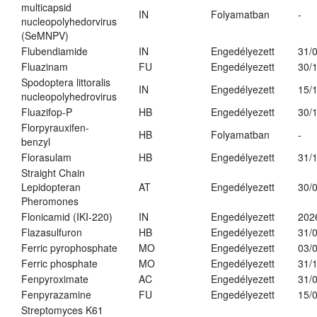
multicapsid
IN
Folyamatban
-
nucleopolyhedorvirus
(SeMNPV)
Flubendiamide
IN
Engedélyezett
31/
Fluazinam
FU
Engedélyezett
30/
Spodoptera littoralis
IN
Engedélyezett
15/
nucleopolyhedrovirus
Fluazifop-P
HB
Engedélyezett
30/
Florpyrauxifen-
HB
Folyamatban
-
benzyl
Florasulam
HB
Engedélyezett
31/
Straight Chain
Lepidopteran
AT
Engedélyezett
30/
Pheromones
Flonicamid (IKI-220)
IN
Engedélyezett
202
Flazasulfuron
HB
Engedélyezett
31/
Ferric pyrophosphate
MO
Engedélyezett
03/
Ferric phosphate
MO
Engedélyezett
31/
Fenpyroximate
AC
Engedélyezett
31/
Fenpyrazamine
FU
Engedélyezett
15/
Streptomyces K61