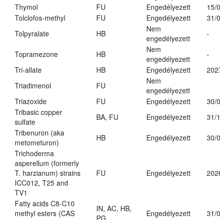
Thymol
FU
Engedélyezett
15/
Tolclofos-methyl
FU
Engedélyezett
31/
Nem
Tolpyralate
HB
-
engedélyezett
Nem
Topramezone
HB
-
engedélyezett
Tri-allate
HB
Engedélyezett
202
Nem
Triadimenol
FU
engedélyezett
Triazoxide
FU
Engedélyezett
30/
Tribasic copper
BA, FU
Engedélyezett
31/
sulfate
Tribenuron (aka
HB
Engedélyezett
30/
metometuron)
Trichoderma
asperellum (formerly
T. harzianum) strains
FU
Engedélyezett
202
ICC012, T25 and
TV1
Fatty acids C8-C10
IN, AC, HB,
methyl esters (CAS
Engedélyezett
31/
PG