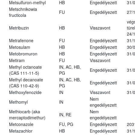
Metsulfuron-methyl
HB
Engedélyezett
31/
Metschnikowia
FU
Engedélyezett
27/
fructicola
vég
Metribuzin
HB
Visszavont
türe
24/
Metrafenone
FU
Engedélyezett
31/
Metosulam
HB
Engedélyezett
30/
Metobromuron
HB
Engedélyezett
31/
Metiram
FU
Visszavont
Methyl octanoate
IN, AC, HB,
Engedélyezett
31/
(CAS 111-11-5)
PG
Methyl decanoate
IN, AC, HB,
Engedélyezett
31/
(CAS 110-42-9)
PG
Methoxyfenozide
IN
Visszavont
31/
Nem
Methomyl
IN
engedélyezett
Methiocarb (aka
Nem
IN, RE
mercaptodimethur)
engedélyezett
Metconazole
FU, PG
Engedélyezett
203
Metazachlor
HB
Engedélyezett
31/