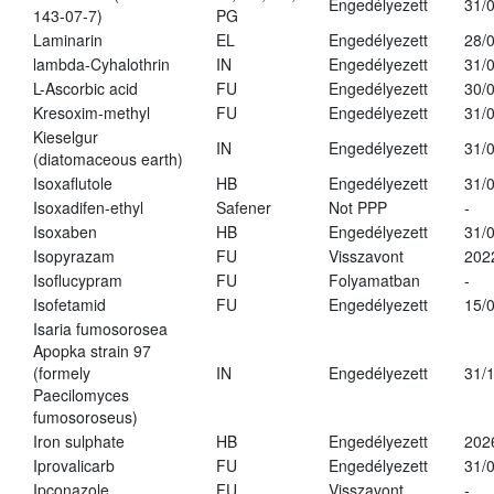
Engedélyezett
31/
143-07-7)
PG
Laminarin
EL
Engedélyezett
28/
lambda-Cyhalothrin
IN
Engedélyezett
31/
L-Ascorbic acid
FU
Engedélyezett
30/
Kresoxim-methyl
FU
Engedélyezett
31/
Kieselgur
IN
Engedélyezett
31/
(diatomaceous earth)
Isoxaflutole
HB
Engedélyezett
31/
Isoxadifen-ethyl
Safener
Not PPP
-
Isoxaben
HB
Engedélyezett
31/
Isopyrazam
FU
Visszavont
202
Isoflucypram
FU
Folyamatban
-
Isofetamid
FU
Engedélyezett
15/
Isaria fumosorosea
Apopka strain 97
(formely
IN
Engedélyezett
31/
Paecilomyces
fumosoroseus)
Iron sulphate
HB
Engedélyezett
202
Iprovalicarb
FU
Engedélyezett
31/
Ipconazole
FU
Visszavont
-