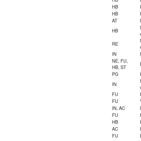
HB
HB
AT
HB
RE
IN
NE, FU,
HB, ST
PG
IN
FU
FU
IN, AC
FU
HB
AC
FU