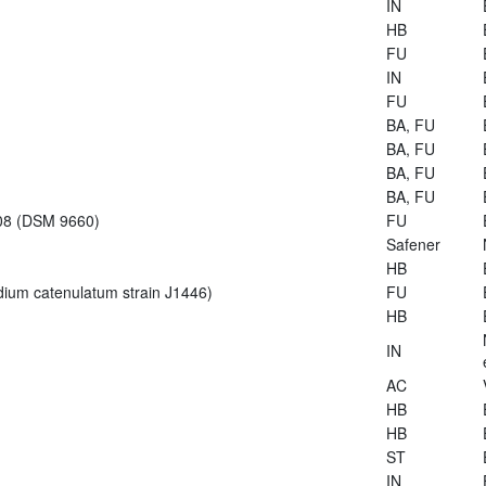
IN
HB
FU
IN
FU
BA, FU
BA, FU
BA, FU
BA, FU
-08 (DSM 9660)
FU
Safener
HB
dium catenulatum strain J1446)
FU
HB
IN
AC
HB
HB
ST
IN