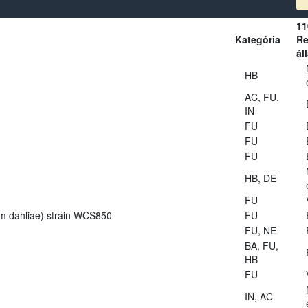
11
Kategória
Re
ál
HB
AC, FU,
IN
FU
FU
FU
HB, DE
FU
lium dahliae) strain WCS850
FU
FU, NE
BA, FU,
HB
FU
IN, AC