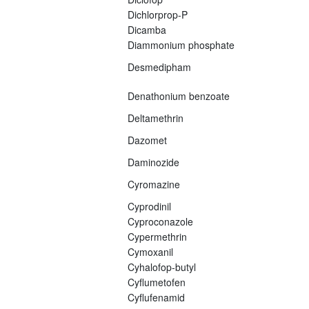
Dichlorprop-P
Dicamba
Diammonium phosphate
Desmedipham
Denathonium benzoate
Deltamethrin
Dazomet
Daminozide
Cyromazine
Cyprodinil
Cyproconazole
Cypermethrin
Cymoxanil
Cyhalofop-butyl
Cyflumetofen
Cyflufenamid