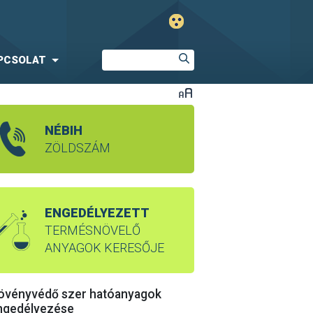
PCSOLAT
NÉBIH
ZÖLDSZÁM
ENGEDÉLYEZETT
TERMÉSNÖVELŐ
ANYAGOK KERESŐJE
övényvédő szer hatóanyagok
ngedélyezése