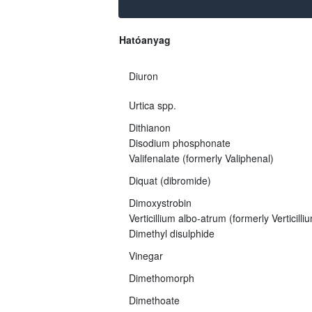
Hatóanyag
Diuron
Urtica spp.
Dithianon
Disodium phosphonate
Valifenalate (formerly Valiphenal)
Diquat (dibromide)
Dimoxystrobin
Verticillium albo-atrum (formerly Verticil
Dimethyl disulphide
Vinegar
Dimethomorph
Dimethoate