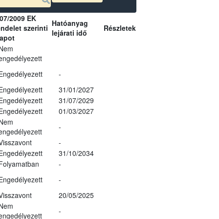
07/2009 EK
Hatóanyag
ndelet szerinti
Részletek
lejárati idő
lapot
Nem
engedélyezett
Engedélyezett
-
Engedélyezett
31/01/2027
Engedélyezett
31/07/2029
Engedélyezett
01/03/2027
Nem
-
engedélyezett
Visszavont
-
Engedélyezett
31/10/2034
Folyamatban
-
Engedélyezett
-
Visszavont
20/05/2025
Nem
-
engedélyezett