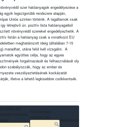
növényvédő szer hatóanyagok engedélyezése a
lág egyik legszigorúbb rendszere alapján,
rópai Uniós szinten történik. A tagállamok csak
 így létrejövő ún. pozitív lista hatóanyagaiból
szített növényvédő szereket engedélyezhetik. A
zitív listán a hatóanyag csak a vonatkozó EU
ndeletben meghatározott ideig (általában 7-15
ig) maradhat, utána felül kell vizsgálni. A
lyamatok együttes célja, hogy az egyes
szítmények forgalmazását és felhasználását oly
don szabályozzák, hogy az ember és
rnyezete veszélyeztetésének kockázatát
zárják, illetve a lehető legkisebbre csökkentsék.
07/2009 EK
Hatóanyag
ndelet szerinti
lejárati idő
lapot
Részletek