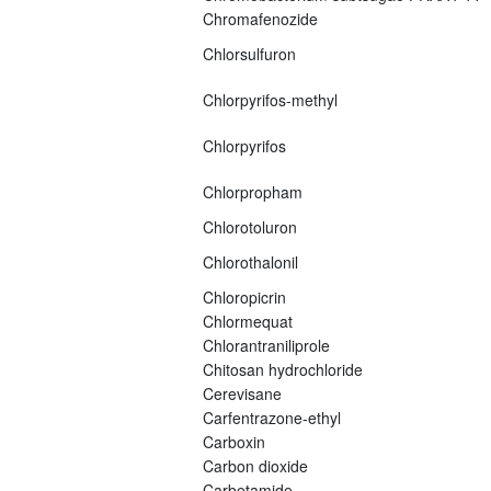
Chromafenozide
Chlorsulfuron
Chlorpyrifos-methyl
Chlorpyrifos
Chlorpropham
Chlorotoluron
Chlorothalonil
Chloropicrin
Chlormequat
Chlorantraniliprole
Chitosan hydrochloride
Cerevisane
Carfentrazone-ethyl
Carboxin
Carbon dioxide
Carbetamide