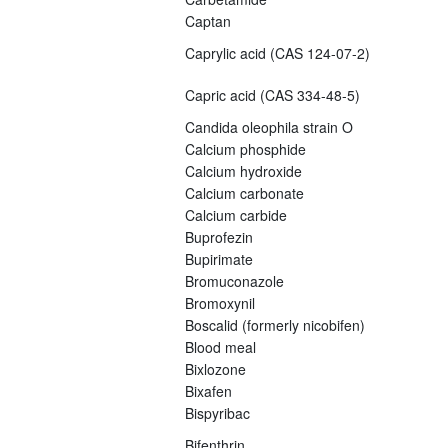
Captan
Caprylic acid (CAS 124-07-2)
Capric acid (CAS 334-48-5)
Candida oleophila strain O
Calcium phosphide
Calcium hydroxide
Calcium carbonate
Calcium carbide
Buprofezin
Bupirimate
Bromuconazole
Bromoxynil
Boscalid (formerly nicobifen)
Blood meal
Bixlozone
Bixafen
Bispyribac
Bifenthrin