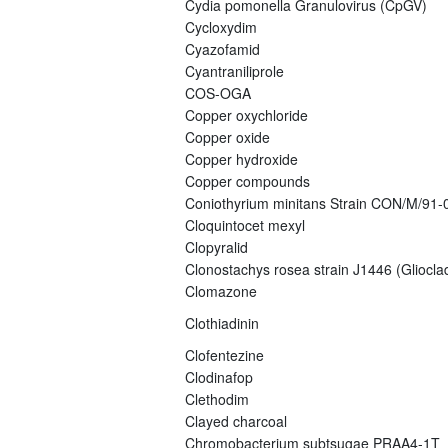
Cydia pomonella Granulovirus (CpGV)
Cycloxydim
Cyazofamid
Cyantraniliprole
COS-OGA
Copper oxychloride
Copper oxide
Copper hydroxide
Copper compounds
Coniothyrium minitans Strain CON/M/91
Cloquintocet mexyl
Clopyralid
Clonostachys rosea strain J1446 (Gliocla
Clomazone
Clothiadinin
Clofentezine
Clodinafop
Clethodim
Clayed charcoal
Chromobacterium subtsugae PRAA4-1T