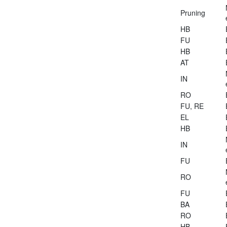
Pruning
HB
FU
HB
AT
IN
RO
FU, RE
EL
HB
IN
FU
RO
FU
BA
RO
HB