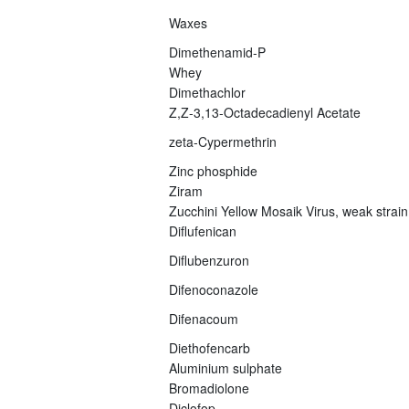
Waxes
Dimethenamid-P
Whey
Dimethachlor
Z,Z-3,13-Octadecadienyl Acetate
zeta-Cypermethrin
Zinc phosphide
Ziram
Zucchini Yellow Mosaik Virus, weak strain
Diflufenican
Diflubenzuron
Difenoconazole
Difenacoum
Diethofencarb
Aluminium sulphate
Bromadiolone
Diclofop