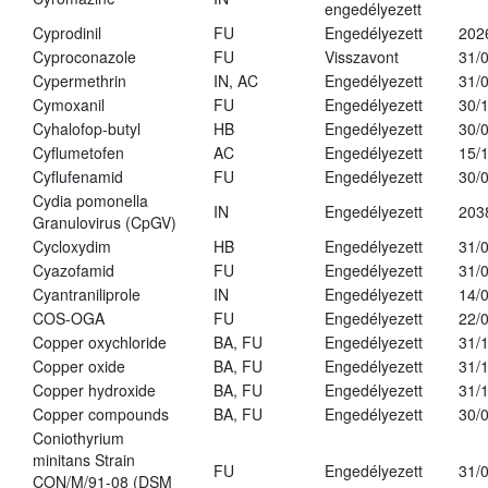
engedélyezett
Cyprodinil
FU
Engedélyezett
202
Cyproconazole
FU
Visszavont
31/
Cypermethrin
IN, AC
Engedélyezett
31/
Cymoxanil
FU
Engedélyezett
30/
Cyhalofop-butyl
HB
Engedélyezett
30/
Cyflumetofen
AC
Engedélyezett
15/
Cyflufenamid
FU
Engedélyezett
30/
Cydia pomonella
IN
Engedélyezett
203
Granulovirus (CpGV)
Cycloxydim
HB
Engedélyezett
31/
Cyazofamid
FU
Engedélyezett
31/
Cyantraniliprole
IN
Engedélyezett
14/
COS-OGA
FU
Engedélyezett
22/
Copper oxychloride
BA, FU
Engedélyezett
31/
Copper oxide
BA, FU
Engedélyezett
31/
Copper hydroxide
BA, FU
Engedélyezett
31/
Copper compounds
BA, FU
Engedélyezett
30/
Coniothyrium
minitans Strain
FU
Engedélyezett
31/
CON/M/91-08 (DSM