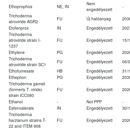
Nem
Ethoprophos
NE, IN
-
engedélyezett
Trichoderma
FU
Új hatóanyag
203
atroviride AGR2
Etofenprox
IN
Engedélyezett
202
Trichoderma
atroviride strain I-
FU
Engedélyezett
15/
1237
Ethylene
PG
Engedélyezett
202
Trichoderma
FU
Engedélyezett
06/
atroviride strain SC1
Ethofumesate
HB
Engedélyezett
31/
Ethephon
PG
Engedélyezett
203
Trichoderma gamsii
(formerly T. viride)
FU
Engedélyezett
202
strain ICC080
Ethanol
-
Not PPP
-
Esfenvalerate
IN
Engedélyezett
30/
Trichoderma
harzianum strains T-
FU
Engedélyezett
202
22 and ITEM 908