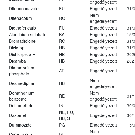
engedélyezett
Difenoconazole
FU
Engedélyezett
31/
Nem
Difenacoum
RO
engedélyezett
Diethofencarb
FU
Engedélyezett
31/
Aluminium sulphate
BA
Engedélyezett
15/
Bromadiolone
RO
Engedélyezett
31/
Diclofop
HB
Engedélyezett
31/
Dichlorprop-P
HB
Engedélyezett
202
Dicamba
HB
Engedélyezett
202
Diammonium
AT
Engedélyezett
-
phosphate
Nem
Desmedipham
HB
-
engedélyezett
Denathonium
Nem
RE
01/
benzoate
engedélyezett
Deltamethrin
IN
Engedélyezett
30/
NE, FU,
Dazomet
Engedélyezett
30/
HB, ST
Daminozide
PG
Engedélyezett
15/
Nem
Cyromazine
IN