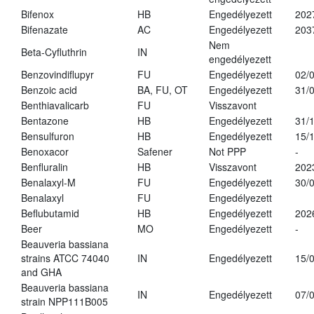
Bifenox
HB
Engedélyezett
202
Bifenazate
AC
Engedélyezett
203
Nem
Beta-Cyfluthrin
IN
engedélyezett
Benzovindiflupyr
FU
Engedélyezett
02/
Benzoic acid
BA, FU, OT
Engedélyezett
31/
Benthiavalicarb
FU
Visszavont
Bentazone
HB
Engedélyezett
31/
Bensulfuron
HB
Engedélyezett
15/
Benoxacor
Safener
Not PPP
-
Benfluralin
HB
Visszavont
202
Benalaxyl-M
FU
Engedélyezett
30/
Benalaxyl
FU
Engedélyezett
Beflubutamid
HB
Engedélyezett
202
Beer
MO
Engedélyezett
-
Beauveria bassiana
strains ATCC 74040
IN
Engedélyezett
15/
and GHA
Beauveria bassiana
IN
Engedélyezett
07/
strain NPP111B005