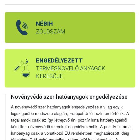
NÉBIH
ZÖLDSZÁM
ENGEDÉLYEZETT
TERMÉSNÖVELŐ ANYAGOK
KERESŐJE
Növényvédő szer hatóanyagok engedélyezése
A növényvédő szer hatóanyagok engedélyezése a világ egyik
legszigorúbb rendszere alapján, Európai Uniós szinten történik. A
tagállamok csak az így létrejövő ún. pozitív lista hatóanyagaiból
készített növényvédő szereket engedélyezhetik. A pozitív listán a
hatóanyag csak a vonatkozó EU rendeletben meghatározott ideig
(általában 7-15 évig) maradhat, utána felül kell vizsgálni. A