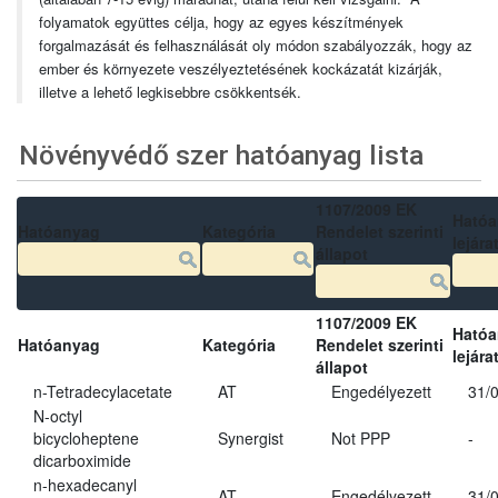
folyamatok együttes célja, hogy az egyes készítmények
forgalmazását és felhasználását oly módon szabályozzák, hogy az
ember és környezete veszélyeztetésének kockázatát kizárják,
illetve a lehető legkisebbre csökkentsék.
Növényvédő szer hatóanyag lista
1107/2009 EK
Ható
Hatóanyag
Kategória
Rendelet szerinti
lejára
állapot
1107/2009 EK
Ható
Hatóanyag
Kategória
Rendelet szerinti
lejára
állapot
n-Tetradecylacetate
AT
Engedélyezett
31/
N-octyl
bicycloheptene
Synergist
Not PPP
-
dicarboximide
n-hexadecanyl
AT
Engedélyezett
31/