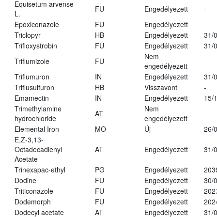
Equisetum arvense
FU
Engedélyezett
-
L.
Epoxiconazole
FU
Engedélyezett
Triclopyr
HB
Engedélyezett
31/
Trifloxystrobin
FU
Engedélyezett
31/
Nem
Triflumizole
FU
engedélyezett
Triflumuron
IN
Engedélyezett
31/
Triflusulfuron
HB
Visszavont
-
Emamectin
IN
Engedélyezett
15/
Trimethylamine
Nem
AT
hydrochloride
engedélyezett
Elemental Iron
MO
Új
26/
E,Z-3,13-
Octadecadienyl
AT
Engedélyezett
31/
Acetate
Trinexapac-ethyl
PG
Engedélyezett
203
Dodine
FU
Engedélyezett
30/
Triticonazole
FU
Engedélyezett
202
Dodemorph
FU
Engedélyezett
202
Dodecyl acetate
AT
Engedélyezett
31/