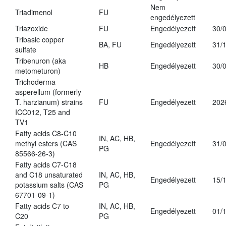
Nem
Triadimenol
FU
engedélyezett
Triazoxide
FU
Engedélyezett
30/
Tribasic copper
BA, FU
Engedélyezett
31/
sulfate
Tribenuron (aka
HB
Engedélyezett
30/
metometuron)
Trichoderma
asperellum (formerly
T. harzianum) strains
FU
Engedélyezett
202
ICC012, T25 and
TV1
Fatty acids C8-C10
IN, AC, HB,
methyl esters (CAS
Engedélyezett
31/
PG
85566-26-3)
Fatty acids C7-C18
and C18 unsaturated
IN, AC, HB,
Engedélyezett
15/
potassium salts (CAS
PG
67701-09-1)
Fatty acids C7 to
IN, AC, HB,
Engedélyezett
01/
C20
PG