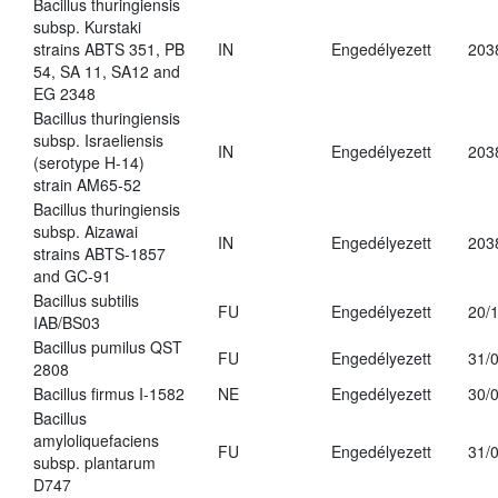
Bacillus thuringiensis
subsp. Kurstaki
strains ABTS 351, PB
IN
Engedélyezett
203
54, SA 11, SA12 and
EG 2348
Bacillus thuringiensis
subsp. Israeliensis
IN
Engedélyezett
203
(serotype H-14)
strain AM65-52
Bacillus thuringiensis
subsp. Aizawai
IN
Engedélyezett
203
strains ABTS-1857
and GC-91
Bacillus subtilis
FU
Engedélyezett
20/
IAB/BS03
Bacillus pumilus QST
FU
Engedélyezett
31/
2808
Bacillus firmus I-1582
NE
Engedélyezett
30/
Bacillus
amyloliquefaciens
FU
Engedélyezett
31/
subsp. plantarum
D747