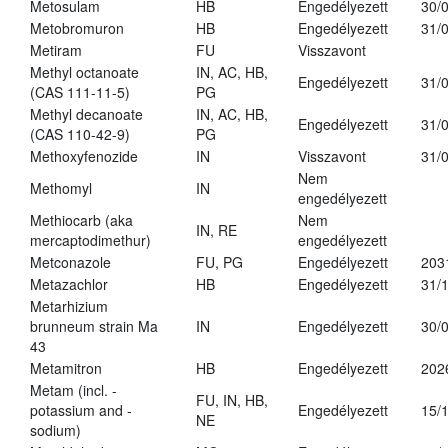
Metosulam
HB
Engedélyezett
30/
Metobromuron
HB
Engedélyezett
31/
Metiram
FU
Visszavont
Methyl octanoate
IN, AC, HB,
Engedélyezett
31/
(CAS 111-11-5)
PG
Methyl decanoate
IN, AC, HB,
Engedélyezett
31/
(CAS 110-42-9)
PG
Methoxyfenozide
IN
Visszavont
31/
Nem
Methomyl
IN
engedélyezett
Methiocarb (aka
Nem
IN, RE
mercaptodimethur)
engedélyezett
Metconazole
FU, PG
Engedélyezett
203
Metazachlor
HB
Engedélyezett
31/
Metarhizium
brunneum strain Ma
IN
Engedélyezett
30/
43
Metamitron
HB
Engedélyezett
202
Metam (incl. -
FU, IN, HB,
potassium and -
Engedélyezett
15/
NE
sodium)