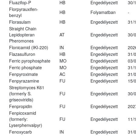
Fluazifop-P
HB
Engedélyezett
30/
Florpyrauxifen-
HB
Folyamatban
-
benzyl
Florasulam
HB
Engedélyezett
31/
Straight Chain
Lepidopteran
AT
Engedélyezett
30/
Pheromones
Flonicamid (IKI-220)
IN
Engedélyezett
202
Flazasulfuron
HB
Engedélyezett
31/
Ferric pyrophosphate
MO
Engedélyezett
03/
Ferric phosphate
MO
Engedélyezett
31/
Fenpyroximate
AC
Engedélyezett
31/
Fenpyrazamine
FU
Engedélyezett
15/
Streptomyces K61
(formerly S.
FU
Engedélyezett
30/
griseoviridis)
Fenpropidin
FU
Engedélyezett
202
Fenpicoxamid
(formerly:
FU
Engedélyezett
11/
Lyserphenvalpyr)
Fenoxycarb
IN
Engedélyezett
31/