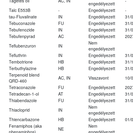
Tagetes oil
AC, IN
-
engedélyezett
Talc E553B
-
Engedélyezett
-
tau-Fluvalinate
IN
Engedélyezett
31/
Tebuconazole
FU
Engedélyezett
31/
Tebufenozide
IN
Engedélyezett
31/
Tebufenpyrad
AC
Engedélyezett
202
Nem
Teflubenzuron
IN
engedélyezett
Tefluthrin
IN
Engedélyezett
31/
Tembotrione
HB
Engedélyezett
31/
Terbuthylazine
HB
Engedélyezett
31/
Terpenoid blend
AC, IN
Visszavont
10/
QRD-460
Tetraconazole
FU
Engedélyezett
202
Tetradecan-1-ol
AT
Engedélyezett
31/
Thiabendazole
FU
Engedélyezett
31/
Nem
Thiacloprid
IN
engedélyezett
Thiencarbazone
HB
Engedélyezett
01/
Fenamiphos (aka
Nem
NE
phenamiphos)
engedélyezett