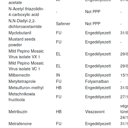
acetate
N-Acetyl thiazolidin-
-
Not PPP
-
4-carboxylic acid
N,N-Diallyl-2,2-
Safener
Not PPP
-
dichloroacetamide
Myclobutanil
FU
Engedélyezett
31/
Mustard seeds
FU
Engedélyezett
-
powder
Mild Pepino Mosaic
EL
Engedélyezett
29/
Virus isolate VX 1
Mild Pepino Mosaic
EL
Engedélyezett
29/
Virus isolate VC 1
Milbemectin
IN
Engedélyezett
15/
Metyltetraprole
FU
Folyamatban
-
Metsulfuron-methyl
HB
Engedélyezett
31/
Metschnikowia
FU
Engedélyezett
27/
fructicola
vég
Metribuzin
HB
Visszavont
türe
24/
Metrafenone
FU
Engedélyezett
31/