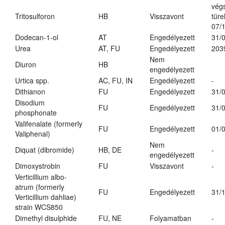
vég
Tritosulforon
HB
Visszavont
türe
07/
Dodecan-1-ol
AT
Engedélyezett
31/
Urea
AT, FU
Engedélyezett
203
Nem
Diuron
HB
engedélyezett
Urtica spp.
AC, FU, IN
Engedélyezett
-
Dithianon
FU
Engedélyezett
31/
Disodium
FU
Engedélyezett
31/
phosphonate
Valifenalate (formerly
FU
Engedélyezett
01/
Valiphenal)
Nem
Diquat (dibromide)
HB, DE
-
engedélyezett
Dimoxystrobin
FU
Visszavont
-
Verticillium albo-
atrum (formerly
FU
Engedélyezett
31/
Verticillium dahliae)
strain WCS850
Dimethyl disulphide
FU, NE
Folyamatban
-