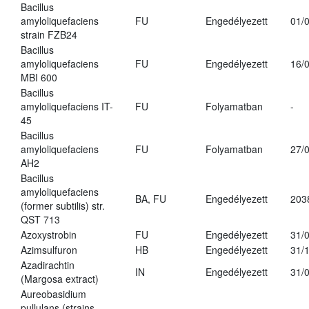
Bacillus
amyloliquefaciens
FU
Engedélyezett
01/
strain FZB24
Bacillus
amyloliquefaciens
FU
Engedélyezett
16/
MBI 600
Bacillus
amyloliquefaciens IT-
FU
Folyamatban
-
45
Bacillus
amyloliquefaciens
FU
Folyamatban
27/
AH2
Bacillus
amyloliquefaciens
BA, FU
Engedélyezett
203
(former subtilis) str.
QST 713
Azoxystrobin
FU
Engedélyezett
31/
Azimsulfuron
HB
Engedélyezett
31/
Azadirachtin
IN
Engedélyezett
31/
(Margosa extract)
Aureobasidium
pullulans (strains