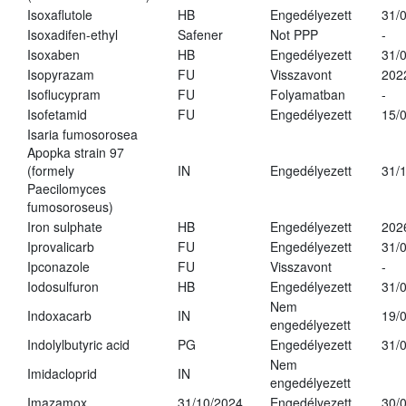
Isoxaflutole
HB
Engedélyezett
31/
Isoxadifen-ethyl
Safener
Not PPP
-
Isoxaben
HB
Engedélyezett
31/
Isopyrazam
FU
Visszavont
202
Isoflucypram
FU
Folyamatban
-
Isofetamid
FU
Engedélyezett
15/
Isaria fumosorosea
Apopka strain 97
(formely
IN
Engedélyezett
31/
Paecilomyces
fumosoroseus)
Iron sulphate
HB
Engedélyezett
202
Iprovalicarb
FU
Engedélyezett
31/
Ipconazole
FU
Visszavont
-
Iodosulfuron
HB
Engedélyezett
31/
Nem
Indoxacarb
IN
19/
engedélyezett
Indolylbutyric acid
PG
Engedélyezett
31/
Nem
Imidacloprid
IN
engedélyezett
Imazamox
31/10/2024
Engedélyezett
30/