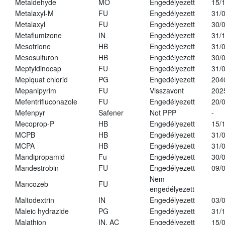
Metaldehyde
MO
Engedélyezett
15/
Metalaxyl-M
FU
Engedélyezett
31/
Metalaxyl
FU
Engedélyezett
30/
Metaflumizone
IN
Engedélyezett
31/
Mesotrione
HB
Engedélyezett
31/
Mesosulfuron
HB
Engedélyezett
30/
Meptyldinocap
FU
Engedélyezett
31/
Mepiquat chlorid
PG
Engedélyezett
204
Mepanipyrim
FU
Visszavont
202
Mefentrifluconazole
FU
Engedélyezett
20/
Mefenpyr
Safener
Not PPP
-
Mecoprop-P
HB
Engedélyezett
15/
MCPB
HB
Engedélyezett
31/
MCPA
HB
Engedélyezett
31/
Mandipropamid
Fu
Engedélyezett
30/
Mandestrobin
FU
Engedélyezett
09/
Nem
Mancozeb
FU
engedélyezett
Maltodextrin
IN
Engedélyezett
03/
Maleic hydrazide
PG
Engedélyezett
31/
Malathion
IN, AC
Engedélyezett
15/