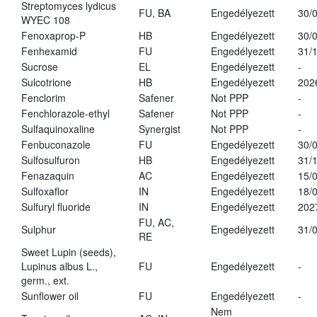
Streptomyces lydicus
FU, BA
Engedélyezett
30/
WYEC 108
Fenoxaprop-P
HB
Engedélyezett
30/
Fenhexamid
FU
Engedélyezett
31/
Sucrose
EL
Engedélyezett
-
Sulcotrione
HB
Engedélyezett
202
Fenclorim
Safener
Not PPP
-
Fenchlorazole-ethyl
Safener
Not PPP
-
Sulfaquinoxaline
Synergist
Not PPP
-
Fenbuconazole
FU
Engedélyezett
30/
Sulfosulfuron
HB
Engedélyezett
31/
Fenazaquin
AC
Engedélyezett
15/
Sulfoxaflor
IN
Engedélyezett
18/
Sulfuryl fluoride
IN
Engedélyezett
202
FU, AC,
Sulphur
Engedélyezett
31/
RE
Sweet Lupin (seeds),
Lupinus albus L.,
FU
Engedélyezett
-
germ., ext.
Sunflower oil
FU
Engedélyezett
-
Nem