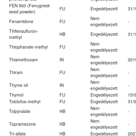
FEN 560 (Fenugreek
FU
Engedélyezett
31/
seed powder)
Nem
Fenamidone
FU
-
engedélyezett
Thifensulfuron-
HB
Engedélyezett
31/
methyl
Nem
Thiophanate-methyl
FU
engedélyezett
Nem
Thiamethoxam
IN
201
engedélyezett
Nem
Thiram
FU
-
engedélyezett
Nem
Thyme oil
IN
-
engedélyezett
Thymol
FU
Engedélyezett
15/
Tolclofos-methyl
FU
Engedélyezett
31/
Nem
Tolpyralate
HB
-
engedélyezett
Nem
Topramezone
HB
-
engedélyezett
Tri-allate
HB
Engedélyezett
202