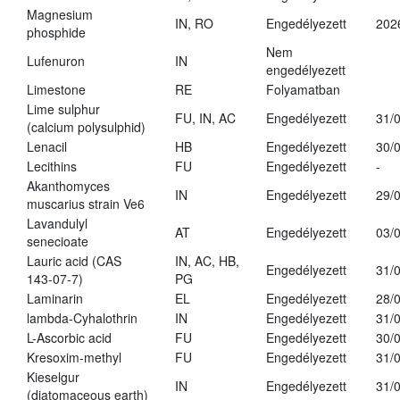
Magnesium
IN, RO
Engedélyezett
202
phosphide
Nem
Lufenuron
IN
engedélyezett
Limestone
RE
Folyamatban
Lime sulphur
FU, IN, AC
Engedélyezett
31/
(calcium polysulphid)
Lenacil
HB
Engedélyezett
30/
Lecithins
FU
Engedélyezett
-
Akanthomyces
IN
Engedélyezett
29/
muscarius strain Ve6
Lavandulyl
AT
Engedélyezett
03/
senecioate
Lauric acid (CAS
IN, AC, HB,
Engedélyezett
31/
143-07-7)
PG
Laminarin
EL
Engedélyezett
28/
lambda-Cyhalothrin
IN
Engedélyezett
31/
L-Ascorbic acid
FU
Engedélyezett
30/
Kresoxim-methyl
FU
Engedélyezett
31/
Kieselgur
IN
Engedélyezett
31/
(diatomaceous earth)