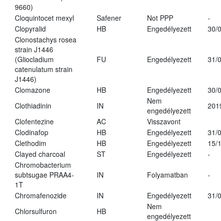
9660)
Cloquintocet mexyl
Safener
Not PPP
-
Clopyralid
HB
Engedélyezett
30/
Clonostachys rosea
strain J1446
(Gliocladium
FU
Engedélyezett
31/
catenulatum strain
J1446)
Clomazone
HB
Engedélyezett
30/
Nem
Clothiadinin
IN
201
engedélyezett
Clofentezine
AC
Visszavont
Clodinafop
HB
Engedélyezett
31/
Clethodim
HB
Engedélyezett
15/
Clayed charcoal
ST
Engedélyezett
-
Chromobacterium
subtsugae PRAA4-
IN
Folyamatban
-
1T
Chromafenozide
IN
Engedélyezett
31/
Nem
Chlorsulfuron
HB
engedélyezett