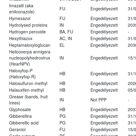
Imazalil (aka
FU
Engedélyezett
31/
enilconazole)
Hymexazol
FU
Engedélyezett
31/
Hydrolysed proteins
IN
Engedélyezett
203
Hydrogen peroxide
BA, FU
Engedélyezett
-
Hexythiazox
AC, IN
Engedélyezett
31/
Heptamaloxyloglucan
EL
Engedélyezett
203
Helicoverpa armigera
nucleopolyhedrovirus
IN
Engedélyezett
15/
(HearNPV)
Haloxyfop-P
HB
Engedélyezett
31/
(Haloxyfop-R)
Halosulfuron methyl
HB
Engedélyezett
202
Halauxifen-methyl
HB
Engedélyezett
05/
Grease (bands, fruit
IN
Not PPP
-
trees)
Glyphosate
HB
Engedélyezett
203
Gibberellins
PG
Engedélyezett
31/
Gibberellic acid
PG
Engedélyezett
31/
Geraniol
FU
Engedélyezett
15/