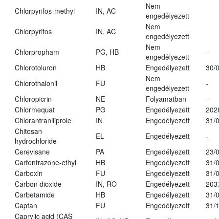
Nem
Chlorpyrifos-methyl
IN, AC
engedélyezett
Nem
Chlorpyrifos
IN, AC
engedélyezett
Nem
Chlorpropham
PG, HB
-
engedélyezett
Chlorotoluron
HB
Engedélyezett
30/
Nem
Chlorothalonil
FU
-
engedélyezett
Chloropicrin
NE
Folyamatban
-
Chlormequat
PG
Engedélyezett
202
Chlorantraniliprole
IN
Engedélyezett
31/
Chitosan
EL
Engedélyezett
-
hydrochloride
Cerevisane
PA
Engedélyezett
23/
Carfentrazone-ethyl
HB
Engedélyezett
31/
Carboxin
FU
Engedélyezett
31/
Carbon dioxide
IN, RO
Engedélyezett
203
Carbetamide
HB
Engedélyezett
31/
Captan
FU
Engedélyezett
31/
Caprylic acid (CAS