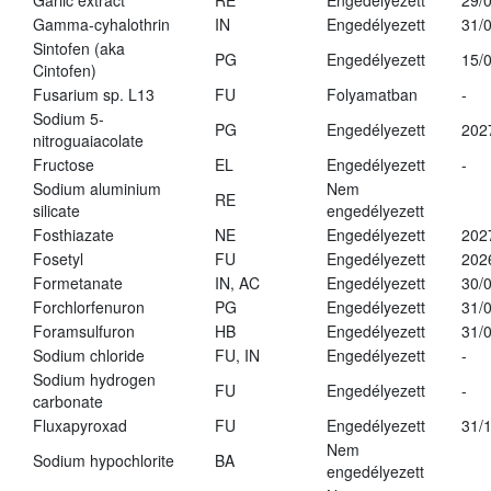
Garlic extract
RE
Engedélyezett
29/
Gamma-cyhalothrin
IN
Engedélyezett
31/
Sintofen (aka
PG
Engedélyezett
15/
Cintofen)
Fusarium sp. L13
FU
Folyamatban
-
Sodium 5-
PG
Engedélyezett
202
nitroguaiacolate
Fructose
EL
Engedélyezett
-
Sodium aluminium
Nem
RE
silicate
engedélyezett
Fosthiazate
NE
Engedélyezett
202
Fosetyl
FU
Engedélyezett
202
Formetanate
IN, AC
Engedélyezett
30/
Forchlorfenuron
PG
Engedélyezett
31/
Foramsulfuron
HB
Engedélyezett
31/
Sodium chloride
FU, IN
Engedélyezett
-
Sodium hydrogen
FU
Engedélyezett
-
carbonate
Fluxapyroxad
FU
Engedélyezett
31/
Nem
Sodium hypochlorite
BA
engedélyezett