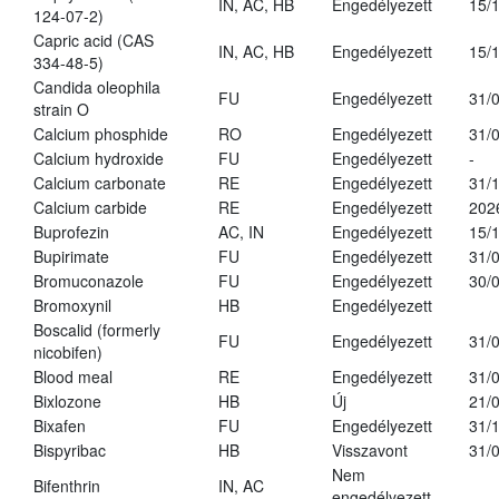
IN, AC, HB
Engedélyezett
15/
124-07-2)
Capric acid (CAS
IN, AC, HB
Engedélyezett
15/
334-48-5)
Candida oleophila
FU
Engedélyezett
31/
strain O
Calcium phosphide
RO
Engedélyezett
31/
Calcium hydroxide
FU
Engedélyezett
-
Calcium carbonate
RE
Engedélyezett
31/
Calcium carbide
RE
Engedélyezett
202
Buprofezin
AC, IN
Engedélyezett
15/
Bupirimate
FU
Engedélyezett
31/
Bromuconazole
FU
Engedélyezett
30/
Bromoxynil
HB
Engedélyezett
Boscalid (formerly
FU
Engedélyezett
31/
nicobifen)
Blood meal
RE
Engedélyezett
31/
Bixlozone
HB
Új
21/
Bixafen
FU
Engedélyezett
31/
Bispyribac
HB
Visszavont
31/
Nem
Bifenthrin
IN, AC
engedélyezett