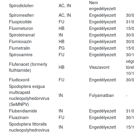
Nem
Spirodiclofen
AC, IN
engedélyezett
Spiromesifen
AC, IN
Engedélyezett
30/
Fluopicolide
FU
Engedélyezett
31/
Fluometuron
HB
Engedélyezett
15/
Spirotetramat
IN
Engedélyezett
30/
Flumioxazin
HB
Engedélyezett
30/
Flumetralin
PG
Engedélyezett
15/
Spiroxamine
FU
Engedélyezett
30/
vég
Flufenacet (formerly
HB
Visszavont
türe
fluthiamide)
10/
Fludioxonil
FU
Engedélyezett
30/
Spodoptera exigua
multicapsid
IN
Folyamatban
-
nucleopolyhedorvirus
(SeMNPV)
Flubendiamide
IN
Engedélyezett
31/
Fluazinam
FU
Engedélyezett
30/
Spodoptera littoralis
IN
Engedélyezett
15/
nucleopolyhedrovirus