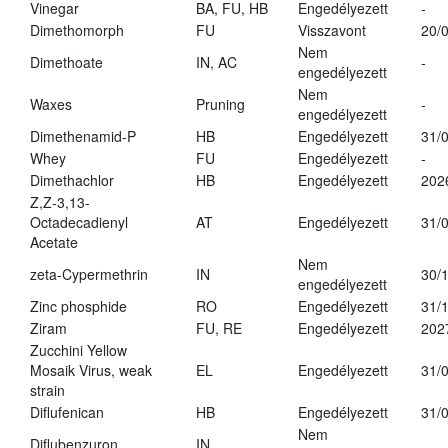
Vinegar
BA, FU, HB
Engedélyezett
-
Dimethomorph
FU
Visszavont
20/
Nem
Dimethoate
IN, AC
-
engedélyezett
Nem
Waxes
Pruning
-
engedélyezett
Dimethenamid-P
HB
Engedélyezett
31/
Whey
FU
Engedélyezett
-
Dimethachlor
HB
Engedélyezett
202
Z,Z-3,13-
Octadecadienyl
AT
Engedélyezett
31/
Acetate
Nem
zeta-Cypermethrin
IN
30/
engedélyezett
Zinc phosphide
RO
Engedélyezett
31/
Ziram
FU, RE
Engedélyezett
202
Zucchini Yellow
Mosaik Virus, weak
EL
Engedélyezett
31/
strain
Diflufenican
HB
Engedélyezett
31/
Nem
Diflubenzuron
IN