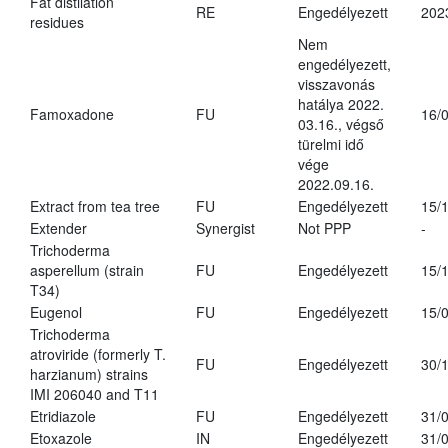
Fat distilation
RE
Engedélyezett
202
residues
Nem
engedélyezett,
visszavonás
hatálya 2022.
Famoxadone
FU
16/
03.16., végső
türelmi idő
vége
2022.09.16.
Extract from tea tree
FU
Engedélyezett
15/
Extender
Synergist
Not PPP
-
Trichoderma
asperellum (strain
FU
Engedélyezett
15/
T34)
Eugenol
FU
Engedélyezett
15/
Trichoderma
atroviride (formerly T.
FU
Engedélyezett
30/
harzianum) strains
IMI 206040 and T11
Etridiazole
FU
Engedélyezett
31/
Etoxazole
IN
Engedélyezett
31/