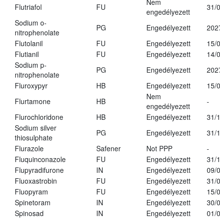
Nem
Flutriafol
FU
31/
engedélyezett
Sodium o-
PG
Engedélyezett
202
nitrophenolate
Flutolanil
FU
Engedélyezett
15/
Flutianil
FU
Engedélyezett
14/
Sodium p-
PG
Engedélyezett
202
nitrophenolate
Fluroxypyr
HB
Engedélyezett
15/
Nem
Flurtamone
HB
-
engedélyezett
Flurochloridone
HB
Engedélyezett
31/
Sodium silver
PG
Engedélyezett
31/
thiosulphate
Flurazole
Safener
Not PPP
-
Fluquinconazole
FU
Engedélyezett
31/
Flupyradifurone
IN
Engedélyezett
09/
Fluoxastrobin
FU
Engedélyezett
31/
Fluopyram
FU
Engedélyezett
15/
Spinetoram
IN
Engedélyezett
30/
Spinosad
IN
Engedélyezett
01/