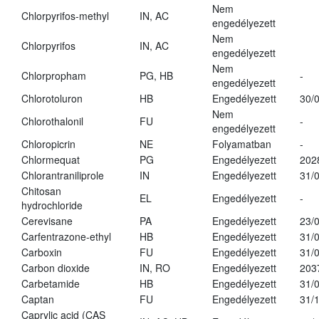
Nem
Chlorpyrifos-methyl
IN, AC
engedélyezett
Nem
Chlorpyrifos
IN, AC
engedélyezett
Nem
Chlorpropham
PG, HB
-
engedélyezett
Chlorotoluron
HB
Engedélyezett
30/
Nem
Chlorothalonil
FU
-
engedélyezett
Chloropicrin
NE
Folyamatban
-
Chlormequat
PG
Engedélyezett
202
Chlorantraniliprole
IN
Engedélyezett
31/
Chitosan
EL
Engedélyezett
-
hydrochloride
Cerevisane
PA
Engedélyezett
23/
Carfentrazone-ethyl
HB
Engedélyezett
31/
Carboxin
FU
Engedélyezett
31/
Carbon dioxide
IN, RO
Engedélyezett
203
Carbetamide
HB
Engedélyezett
31/
Captan
FU
Engedélyezett
31/
Caprylic acid (CAS