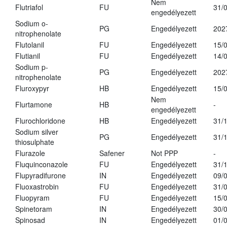
Nem
Flutriafol
FU
31/
engedélyezett
Sodium o-
PG
Engedélyezett
202
nitrophenolate
Flutolanil
FU
Engedélyezett
15/
Flutianil
FU
Engedélyezett
14/
Sodium p-
PG
Engedélyezett
202
nitrophenolate
Fluroxypyr
HB
Engedélyezett
15/
Nem
Flurtamone
HB
-
engedélyezett
Flurochloridone
HB
Engedélyezett
31/
Sodium silver
PG
Engedélyezett
31/
thiosulphate
Flurazole
Safener
Not PPP
-
Fluquinconazole
FU
Engedélyezett
31/
Flupyradifurone
IN
Engedélyezett
09/
Fluoxastrobin
FU
Engedélyezett
31/
Fluopyram
FU
Engedélyezett
15/
Spinetoram
IN
Engedélyezett
30/
Spinosad
IN
Engedélyezett
01/