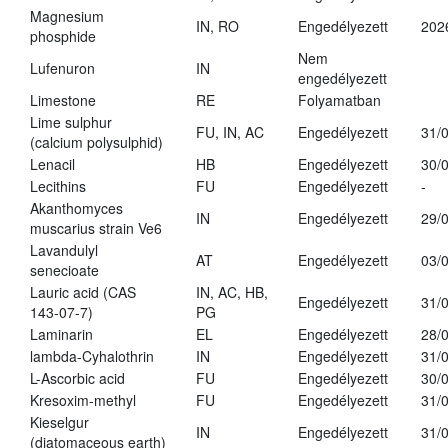
Magnesium
IN, RO
Engedélyezett
202
phosphide
Nem
Lufenuron
IN
engedélyezett
Limestone
RE
Folyamatban
Lime sulphur
FU, IN, AC
Engedélyezett
31/
(calcium polysulphid)
Lenacil
HB
Engedélyezett
30/
Lecithins
FU
Engedélyezett
-
Akanthomyces
IN
Engedélyezett
29/
muscarius strain Ve6
Lavandulyl
AT
Engedélyezett
03/
senecioate
Lauric acid (CAS
IN, AC, HB,
Engedélyezett
31/
143-07-7)
PG
Laminarin
EL
Engedélyezett
28/
lambda-Cyhalothrin
IN
Engedélyezett
31/
L-Ascorbic acid
FU
Engedélyezett
30/
Kresoxim-methyl
FU
Engedélyezett
31/
Kieselgur
IN
Engedélyezett
31/
(diatomaceous earth)