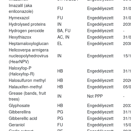
Imazalil (aka
FU
Engedélyezett
31/
enilconazole)
Hymexazol
FU
Engedélyezett
31/
Hydrolysed proteins
IN
Engedélyezett
203
Hydrogen peroxide
BA, FU
Engedélyezett
-
Hexythiazox
AC, IN
Engedélyezett
31/
Heptamaloxyloglucan
EL
Engedélyezett
203
Helicoverpa armigera
nucleopolyhedrovirus
IN
Engedélyezett
15/
(HearNPV)
Haloxyfop-P
HB
Engedélyezett
31/
(Haloxyfop-R)
Halosulfuron methyl
HB
Engedélyezett
202
Halauxifen-methyl
HB
Engedélyezett
05/
Grease (bands, fruit
IN
Not PPP
-
trees)
Glyphosate
HB
Engedélyezett
203
Gibberellins
PG
Engedélyezett
31/
Gibberellic acid
PG
Engedélyezett
31/
Geraniol
FU
Engedélyezett
15/