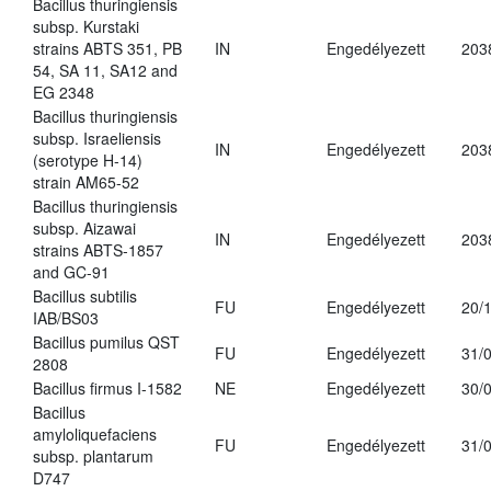
Bacillus thuringiensis
subsp. Kurstaki
strains ABTS 351, PB
IN
Engedélyezett
203
54, SA 11, SA12 and
EG 2348
Bacillus thuringiensis
subsp. Israeliensis
IN
Engedélyezett
203
(serotype H-14)
strain AM65-52
Bacillus thuringiensis
subsp. Aizawai
IN
Engedélyezett
203
strains ABTS-1857
and GC-91
Bacillus subtilis
FU
Engedélyezett
20/
IAB/BS03
Bacillus pumilus QST
FU
Engedélyezett
31/
2808
Bacillus firmus I-1582
NE
Engedélyezett
30/
Bacillus
amyloliquefaciens
FU
Engedélyezett
31/
subsp. plantarum
D747