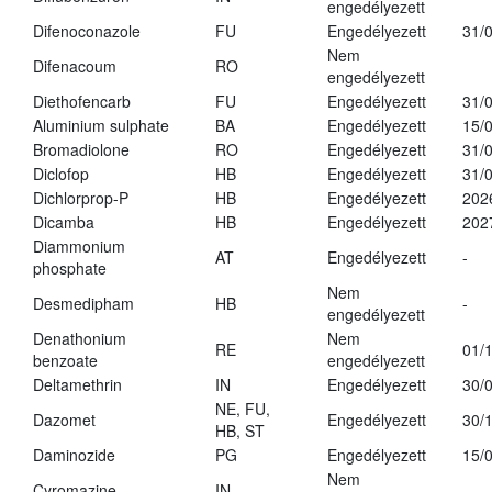
engedélyezett
Difenoconazole
FU
Engedélyezett
31/
Nem
Difenacoum
RO
engedélyezett
Diethofencarb
FU
Engedélyezett
31/
Aluminium sulphate
BA
Engedélyezett
15/
Bromadiolone
RO
Engedélyezett
31/
Diclofop
HB
Engedélyezett
31/
Dichlorprop-P
HB
Engedélyezett
202
Dicamba
HB
Engedélyezett
202
Diammonium
AT
Engedélyezett
-
phosphate
Nem
Desmedipham
HB
-
engedélyezett
Denathonium
Nem
RE
01/
benzoate
engedélyezett
Deltamethrin
IN
Engedélyezett
30/
NE, FU,
Dazomet
Engedélyezett
30/
HB, ST
Daminozide
PG
Engedélyezett
15/
Nem
Cyromazine
IN