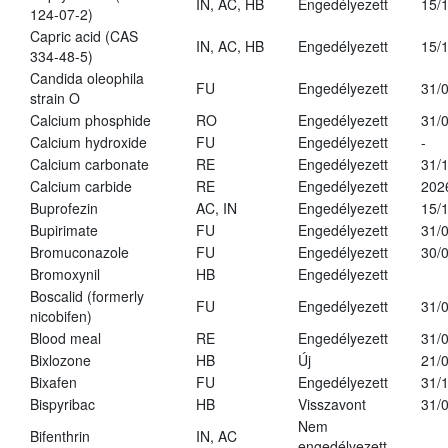
IN, AC, HB
Engedélyezett
15/
124-07-2)
Capric acid (CAS
IN, AC, HB
Engedélyezett
15/
334-48-5)
Candida oleophila
FU
Engedélyezett
31/
strain O
Calcium phosphide
RO
Engedélyezett
31/
Calcium hydroxide
FU
Engedélyezett
-
Calcium carbonate
RE
Engedélyezett
31/
Calcium carbide
RE
Engedélyezett
202
Buprofezin
AC, IN
Engedélyezett
15/
Bupirimate
FU
Engedélyezett
31/
Bromuconazole
FU
Engedélyezett
30/
Bromoxynil
HB
Engedélyezett
Boscalid (formerly
FU
Engedélyezett
31/
nicobifen)
Blood meal
RE
Engedélyezett
31/
Bixlozone
HB
Új
21/
Bixafen
FU
Engedélyezett
31/
Bispyribac
HB
Visszavont
31/
Nem
Bifenthrin
IN, AC
engedélyezett