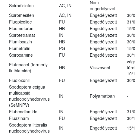
Nem
Spirodiclofen
AC, IN
engedélyezett
Spiromesifen
AC, IN
Engedélyezett
30/
Fluopicolide
FU
Engedélyezett
31/
Fluometuron
HB
Engedélyezett
15/
Spirotetramat
IN
Engedélyezett
30/
Flumioxazin
HB
Engedélyezett
30/
Flumetralin
PG
Engedélyezett
15/
Spiroxamine
FU
Engedélyezett
30/
vég
Flufenacet (formerly
HB
Visszavont
türe
fluthiamide)
10/
Fludioxonil
FU
Engedélyezett
30/
Spodoptera exigua
multicapsid
IN
Folyamatban
-
nucleopolyhedorvirus
(SeMNPV)
Flubendiamide
IN
Engedélyezett
31/
Fluazinam
FU
Engedélyezett
30/
Spodoptera littoralis
IN
Engedélyezett
15/
nucleopolyhedrovirus