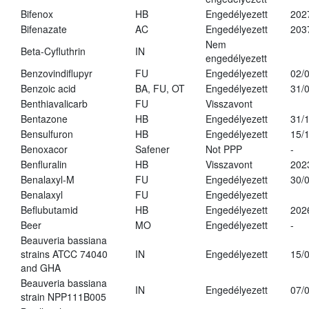
Bifenox
HB
Engedélyezett
202
Bifenazate
AC
Engedélyezett
203
Nem
Beta-Cyfluthrin
IN
engedélyezett
Benzovindiflupyr
FU
Engedélyezett
02/
Benzoic acid
BA, FU, OT
Engedélyezett
31/
Benthiavalicarb
FU
Visszavont
Bentazone
HB
Engedélyezett
31/
Bensulfuron
HB
Engedélyezett
15/
Benoxacor
Safener
Not PPP
-
Benfluralin
HB
Visszavont
202
Benalaxyl-M
FU
Engedélyezett
30/
Benalaxyl
FU
Engedélyezett
Beflubutamid
HB
Engedélyezett
202
Beer
MO
Engedélyezett
-
Beauveria bassiana
strains ATCC 74040
IN
Engedélyezett
15/
and GHA
Beauveria bassiana
IN
Engedélyezett
07/
strain NPP111B005