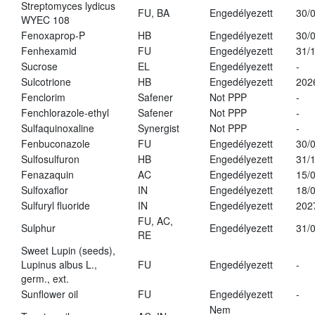
Streptomyces lydicus
FU, BA
Engedélyezett
30/
WYEC 108
Fenoxaprop-P
HB
Engedélyezett
30/
Fenhexamid
FU
Engedélyezett
31/
Sucrose
EL
Engedélyezett
-
Sulcotrione
HB
Engedélyezett
202
Fenclorim
Safener
Not PPP
-
Fenchlorazole-ethyl
Safener
Not PPP
-
Sulfaquinoxaline
Synergist
Not PPP
-
Fenbuconazole
FU
Engedélyezett
30/
Sulfosulfuron
HB
Engedélyezett
31/
Fenazaquin
AC
Engedélyezett
15/
Sulfoxaflor
IN
Engedélyezett
18/
Sulfuryl fluoride
IN
Engedélyezett
202
FU, AC,
Sulphur
Engedélyezett
31/
RE
Sweet Lupin (seeds),
Lupinus albus L.,
FU
Engedélyezett
-
germ., ext.
Sunflower oil
FU
Engedélyezett
-
Nem