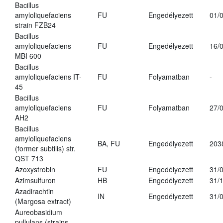
Bacillus
amyloliquefaciens
FU
Engedélyezett
01/
strain FZB24
Bacillus
amyloliquefaciens
FU
Engedélyezett
16/
MBI 600
Bacillus
amyloliquefaciens IT-
FU
Folyamatban
-
45
Bacillus
amyloliquefaciens
FU
Folyamatban
27/
AH2
Bacillus
amyloliquefaciens
BA, FU
Engedélyezett
203
(former subtilis) str.
QST 713
Azoxystrobin
FU
Engedélyezett
31/
Azimsulfuron
HB
Engedélyezett
31/
Azadirachtin
IN
Engedélyezett
31/
(Margosa extract)
Aureobasidium
pullulans (strains