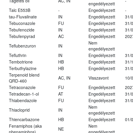
Tagetes oil
AC, IN
-
engedélyezett
Talc E553B
-
Engedélyezett
-
tau-Fluvalinate
IN
Engedélyezett
31/
Tebuconazole
FU
Engedélyezett
31/
Tebufenozide
IN
Engedélyezett
31/
Tebufenpyrad
AC
Engedélyezett
202
Nem
Teflubenzuron
IN
engedélyezett
Tefluthrin
IN
Engedélyezett
31/
Tembotrione
HB
Engedélyezett
31/
Terbuthylazine
HB
Engedélyezett
31/
Terpenoid blend
AC, IN
Visszavont
10/
QRD-460
Tetraconazole
FU
Engedélyezett
202
Tetradecan-1-ol
AT
Engedélyezett
31/
Thiabendazole
FU
Engedélyezett
31/
Nem
Thiacloprid
IN
engedélyezett
Thiencarbazone
HB
Engedélyezett
01/
Fenamiphos (aka
Nem
NE
phenamiphos)
engedélyezett