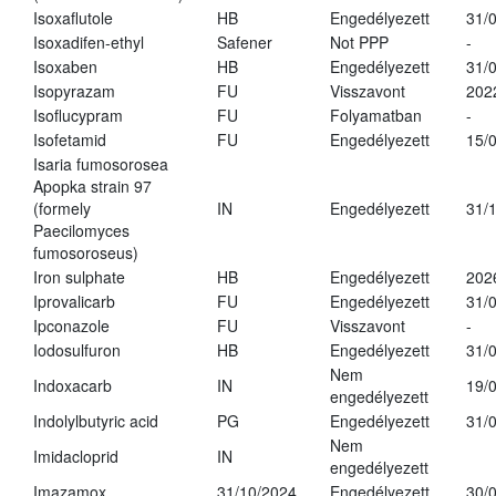
Isoxaflutole
HB
Engedélyezett
31/
Isoxadifen-ethyl
Safener
Not PPP
-
Isoxaben
HB
Engedélyezett
31/
Isopyrazam
FU
Visszavont
202
Isoflucypram
FU
Folyamatban
-
Isofetamid
FU
Engedélyezett
15/
Isaria fumosorosea
Apopka strain 97
(formely
IN
Engedélyezett
31/
Paecilomyces
fumosoroseus)
Iron sulphate
HB
Engedélyezett
202
Iprovalicarb
FU
Engedélyezett
31/
Ipconazole
FU
Visszavont
-
Iodosulfuron
HB
Engedélyezett
31/
Nem
Indoxacarb
IN
19/
engedélyezett
Indolylbutyric acid
PG
Engedélyezett
31/
Nem
Imidacloprid
IN
engedélyezett
Imazamox
31/10/2024
Engedélyezett
30/