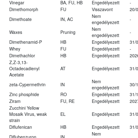
Vinegar
BA, FU, HB
Engedélyezett
-
Dimethomorph
FU
Visszavont
20/
Nem
Dimethoate
IN, AC
-
engedélyezett
Nem
Waxes
Pruning
-
engedélyezett
Dimethenamid-P
HB
Engedélyezett
31/
Whey
FU
Engedélyezett
-
Dimethachlor
HB
Engedélyezett
202
Z,Z-3,13-
Octadecadienyl
AT
Engedélyezett
31/
Acetate
Nem
zeta-Cypermethrin
IN
30/
engedélyezett
Zinc phosphide
RO
Engedélyezett
31/
Ziram
FU, RE
Engedélyezett
202
Zucchini Yellow
Mosaik Virus, weak
EL
Engedélyezett
31/
strain
Diflufenican
HB
Engedélyezett
31/
Nem
Diflubenzuron
IN