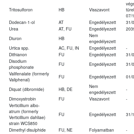
vég
Tritosulforon
HB
Visszavont
türe
07/
Dodecan-1-ol
AT
Engedélyezett
31/
Urea
AT, FU
Engedélyezett
203
Nem
Diuron
HB
engedélyezett
Urtica spp.
AC, FU, IN
Engedélyezett
-
Dithianon
FU
Engedélyezett
31/
Disodium
FU
Engedélyezett
31/
phosphonate
Valifenalate (formerly
FU
Engedélyezett
01/
Valiphenal)
Nem
Diquat (dibromide)
HB, DE
-
engedélyezett
Dimoxystrobin
FU
Visszavont
-
Verticillium albo-
atrum (formerly
FU
Engedélyezett
31/
Verticillium dahliae)
strain WCS850
Dimethyl disulphide
FU, NE
Folyamatban
-