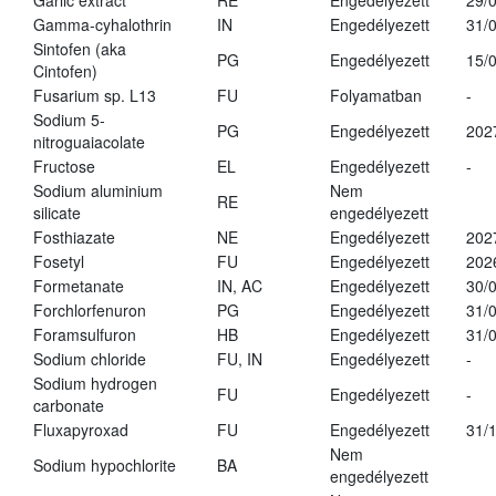
Garlic extract
RE
Engedélyezett
29/
Gamma-cyhalothrin
IN
Engedélyezett
31/
Sintofen (aka
PG
Engedélyezett
15/
Cintofen)
Fusarium sp. L13
FU
Folyamatban
-
Sodium 5-
PG
Engedélyezett
202
nitroguaiacolate
Fructose
EL
Engedélyezett
-
Sodium aluminium
Nem
RE
silicate
engedélyezett
Fosthiazate
NE
Engedélyezett
202
Fosetyl
FU
Engedélyezett
202
Formetanate
IN, AC
Engedélyezett
30/
Forchlorfenuron
PG
Engedélyezett
31/
Foramsulfuron
HB
Engedélyezett
31/
Sodium chloride
FU, IN
Engedélyezett
-
Sodium hydrogen
FU
Engedélyezett
-
carbonate
Fluxapyroxad
FU
Engedélyezett
31/
Nem
Sodium hypochlorite
BA
engedélyezett