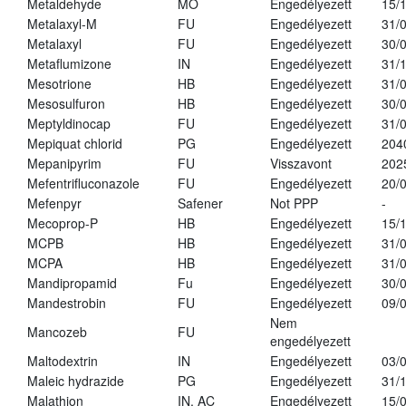
Metaldehyde
MO
Engedélyezett
15/
Metalaxyl-M
FU
Engedélyezett
31/
Metalaxyl
FU
Engedélyezett
30/
Metaflumizone
IN
Engedélyezett
31/
Mesotrione
HB
Engedélyezett
31/
Mesosulfuron
HB
Engedélyezett
30/
Meptyldinocap
FU
Engedélyezett
31/
Mepiquat chlorid
PG
Engedélyezett
204
Mepanipyrim
FU
Visszavont
202
Mefentrifluconazole
FU
Engedélyezett
20/
Mefenpyr
Safener
Not PPP
-
Mecoprop-P
HB
Engedélyezett
15/
MCPB
HB
Engedélyezett
31/
MCPA
HB
Engedélyezett
31/
Mandipropamid
Fu
Engedélyezett
30/
Mandestrobin
FU
Engedélyezett
09/
Nem
Mancozeb
FU
engedélyezett
Maltodextrin
IN
Engedélyezett
03/
Maleic hydrazide
PG
Engedélyezett
31/
Malathion
IN, AC
Engedélyezett
15/