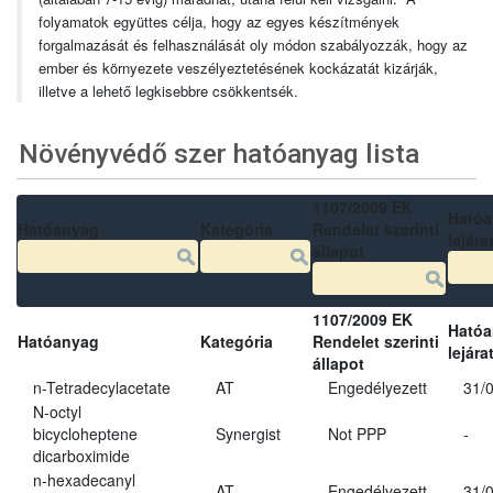
folyamatok együttes célja, hogy az egyes készítmények
forgalmazását és felhasználását oly módon szabályozzák, hogy az
ember és környezete veszélyeztetésének kockázatát kizárják,
illetve a lehető legkisebbre csökkentsék.
Növényvédő szer hatóanyag lista
1107/2009 EK
Ható
Hatóanyag
Kategória
Rendelet szerinti
lejára
állapot
1107/2009 EK
Ható
Hatóanyag
Kategória
Rendelet szerinti
lejára
állapot
n-Tetradecylacetate
AT
Engedélyezett
31/
N-octyl
bicycloheptene
Synergist
Not PPP
-
dicarboximide
n-hexadecanyl
AT
Engedélyezett
31/