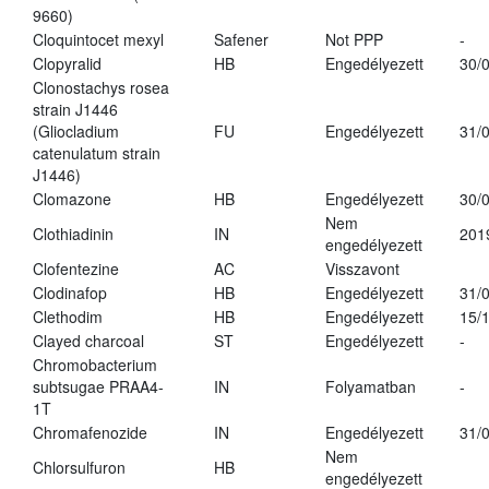
9660)
Cloquintocet mexyl
Safener
Not PPP
-
Clopyralid
HB
Engedélyezett
30/
Clonostachys rosea
strain J1446
(Gliocladium
FU
Engedélyezett
31/
catenulatum strain
J1446)
Clomazone
HB
Engedélyezett
30/
Nem
Clothiadinin
IN
201
engedélyezett
Clofentezine
AC
Visszavont
Clodinafop
HB
Engedélyezett
31/
Clethodim
HB
Engedélyezett
15/
Clayed charcoal
ST
Engedélyezett
-
Chromobacterium
subtsugae PRAA4-
IN
Folyamatban
-
1T
Chromafenozide
IN
Engedélyezett
31/
Nem
Chlorsulfuron
HB
engedélyezett