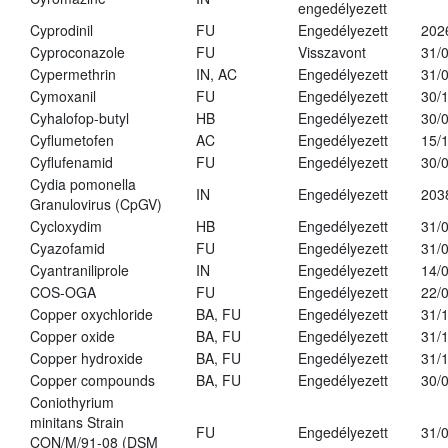
engedélyezett
Cyprodinil
FU
Engedélyezett
202
Cyproconazole
FU
Visszavont
31/
Cypermethrin
IN, AC
Engedélyezett
31/
Cymoxanil
FU
Engedélyezett
30/
Cyhalofop-butyl
HB
Engedélyezett
30/
Cyflumetofen
AC
Engedélyezett
15/
Cyflufenamid
FU
Engedélyezett
30/
Cydia pomonella
IN
Engedélyezett
203
Granulovirus (CpGV)
Cycloxydim
HB
Engedélyezett
31/
Cyazofamid
FU
Engedélyezett
31/
Cyantraniliprole
IN
Engedélyezett
14/
COS-OGA
FU
Engedélyezett
22/
Copper oxychloride
BA, FU
Engedélyezett
31/
Copper oxide
BA, FU
Engedélyezett
31/
Copper hydroxide
BA, FU
Engedélyezett
31/
Copper compounds
BA, FU
Engedélyezett
30/
Coniothyrium
minitans Strain
FU
Engedélyezett
31/
CON/M/91-08 (DSM