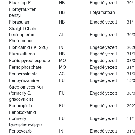
Fluazifop-P
HB
Engedélyezett
30/
Florpyrauxifen-
HB
Folyamatban
-
benzyl
Florasulam
HB
Engedélyezett
31/
Straight Chain
Lepidopteran
AT
Engedélyezett
30/
Pheromones
Flonicamid (IKI-220)
IN
Engedélyezett
202
Flazasulfuron
HB
Engedélyezett
31/
Ferric pyrophosphate
MO
Engedélyezett
03/
Ferric phosphate
MO
Engedélyezett
31/
Fenpyroximate
AC
Engedélyezett
31/
Fenpyrazamine
FU
Engedélyezett
15/
Streptomyces K61
(formerly S.
FU
Engedélyezett
30/
griseoviridis)
Fenpropidin
FU
Engedélyezett
202
Fenpicoxamid
(formerly:
FU
Engedélyezett
11/
Lyserphenvalpyr)
Fenoxycarb
IN
Engedélyezett
31/