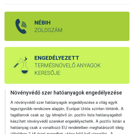
NÉBIH
ZÖLDSZÁM
ENGEDÉLYEZETT
TERMÉSNÖVELŐ ANYAGOK
KERESŐJE
Növényvédő szer hatóanyagok engedélyezése
A növényvédő szer hatóanyagok engedélyezése a világ egyik
legszigorúbb rendszere alapján, Európai Uniós szinten történik. A
tagállamok csak az így létrejövő ún. pozitív lista hatóanyagaiból
készített növényvédő szereket engedélyezhetik. A pozitív listán a
hatóanyag csak a vonatkozó EU rendeletben meghatározott ideig
(általában 7-15 évig) maradhat, utána felül kell vizsgálni. A