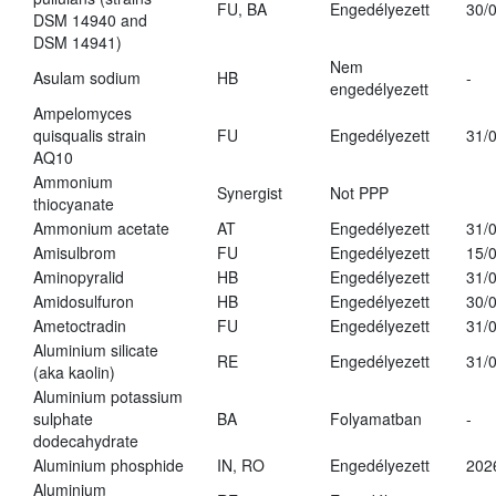
FU, BA
Engedélyezett
30/
DSM 14940 and
DSM 14941)
Nem
Asulam sodium
HB
-
engedélyezett
Ampelomyces
quisqualis strain
FU
Engedélyezett
31/
AQ10
Ammonium
Synergist
Not PPP
thiocyanate
Ammonium acetate
AT
Engedélyezett
31/
Amisulbrom
FU
Engedélyezett
15/
Aminopyralid
HB
Engedélyezett
31/
Amidosulfuron
HB
Engedélyezett
30/
Ametoctradin
FU
Engedélyezett
31/
Aluminium silicate
RE
Engedélyezett
31/
(aka kaolin)
Aluminium potassium
sulphate
BA
Folyamatban
-
dodecahydrate
Aluminium phosphide
IN, RO
Engedélyezett
202
Aluminium