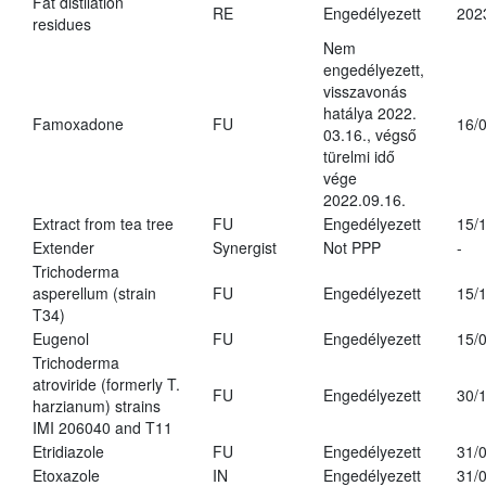
Fat distilation
RE
Engedélyezett
202
residues
Nem
engedélyezett,
visszavonás
hatálya 2022.
Famoxadone
FU
16/
03.16., végső
türelmi idő
vége
2022.09.16.
Extract from tea tree
FU
Engedélyezett
15/
Extender
Synergist
Not PPP
-
Trichoderma
asperellum (strain
FU
Engedélyezett
15/
T34)
Eugenol
FU
Engedélyezett
15/
Trichoderma
atroviride (formerly T.
FU
Engedélyezett
30/
harzianum) strains
IMI 206040 and T11
Etridiazole
FU
Engedélyezett
31/
Etoxazole
IN
Engedélyezett
31/