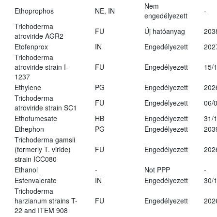
Nem
Ethoprophos
NE, IN
-
engedélyezett
Trichoderma
FU
Új hatóanyag
203
atroviride AGR2
Etofenprox
IN
Engedélyezett
202
Trichoderma
atroviride strain I-
FU
Engedélyezett
15/
1237
Ethylene
PG
Engedélyezett
202
Trichoderma
FU
Engedélyezett
06/
atroviride strain SC1
Ethofumesate
HB
Engedélyezett
31/
Ethephon
PG
Engedélyezett
203
Trichoderma gamsii
(formerly T. viride)
FU
Engedélyezett
202
strain ICC080
Ethanol
-
Not PPP
-
Esfenvalerate
IN
Engedélyezett
30/
Trichoderma
harzianum strains T-
FU
Engedélyezett
202
22 and ITEM 908