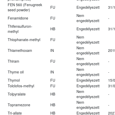
FEN 560 (Fenugreek
FU
Engedélyezett
31/
seed powder)
Nem
Fenamidone
FU
-
engedélyezett
Thifensulfuron-
HB
Engedélyezett
31/
methyl
Nem
Thiophanate-methyl
FU
engedélyezett
Nem
Thiamethoxam
IN
201
engedélyezett
Nem
Thiram
FU
-
engedélyezett
Nem
Thyme oil
IN
-
engedélyezett
Thymol
FU
Engedélyezett
15/
Tolclofos-methyl
FU
Engedélyezett
31/
Nem
Tolpyralate
HB
-
engedélyezett
Nem
Topramezone
HB
-
engedélyezett
Tri-allate
HB
Engedélyezett
202