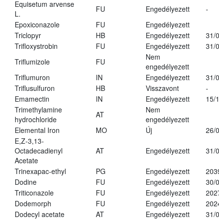
Equisetum arvense
FU
Engedélyezett
-
L.
Epoxiconazole
FU
Engedélyezett
Triclopyr
HB
Engedélyezett
31/
Trifloxystrobin
FU
Engedélyezett
31/
Nem
Triflumizole
FU
engedélyezett
Triflumuron
IN
Engedélyezett
31/
Triflusulfuron
HB
Visszavont
-
Emamectin
IN
Engedélyezett
15/
Trimethylamine
Nem
AT
hydrochloride
engedélyezett
Elemental Iron
MO
Új
26/
E,Z-3,13-
Octadecadienyl
AT
Engedélyezett
31/
Acetate
Trinexapac-ethyl
PG
Engedélyezett
203
Dodine
FU
Engedélyezett
30/
Triticonazole
FU
Engedélyezett
202
Dodemorph
FU
Engedélyezett
202
Dodecyl acetate
AT
Engedélyezett
31/