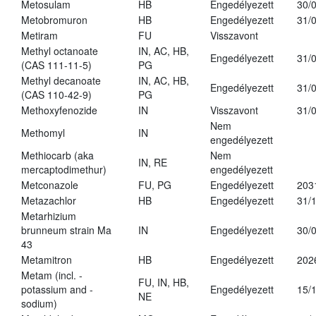
Metosulam
HB
Engedélyezett
30/
Metobromuron
HB
Engedélyezett
31/
Metiram
FU
Visszavont
Methyl octanoate
IN, AC, HB,
Engedélyezett
31/
(CAS 111-11-5)
PG
Methyl decanoate
IN, AC, HB,
Engedélyezett
31/
(CAS 110-42-9)
PG
Methoxyfenozide
IN
Visszavont
31/
Nem
Methomyl
IN
engedélyezett
Methiocarb (aka
Nem
IN, RE
mercaptodimethur)
engedélyezett
Metconazole
FU, PG
Engedélyezett
203
Metazachlor
HB
Engedélyezett
31/
Metarhizium
brunneum strain Ma
IN
Engedélyezett
30/
43
Metamitron
HB
Engedélyezett
202
Metam (incl. -
FU, IN, HB,
potassium and -
Engedélyezett
15/
NE
sodium)