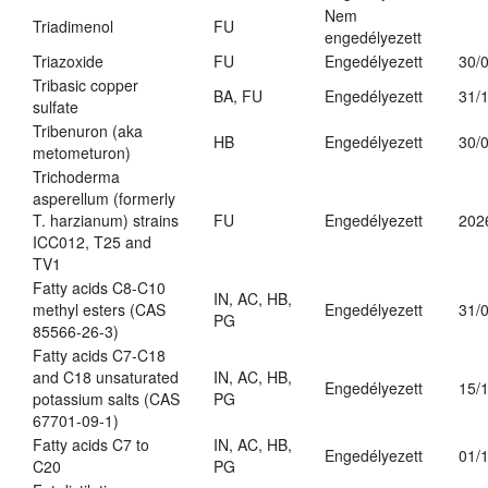
Nem
Triadimenol
FU
engedélyezett
Triazoxide
FU
Engedélyezett
30/
Tribasic copper
BA, FU
Engedélyezett
31/
sulfate
Tribenuron (aka
HB
Engedélyezett
30/
metometuron)
Trichoderma
asperellum (formerly
T. harzianum) strains
FU
Engedélyezett
202
ICC012, T25 and
TV1
Fatty acids C8-C10
IN, AC, HB,
methyl esters (CAS
Engedélyezett
31/
PG
85566-26-3)
Fatty acids C7-C18
and C18 unsaturated
IN, AC, HB,
Engedélyezett
15/
potassium salts (CAS
PG
67701-09-1)
Fatty acids C7 to
IN, AC, HB,
Engedélyezett
01/
C20
PG