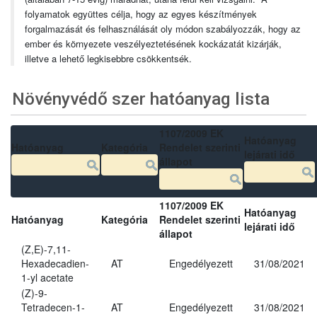
folyamatok együttes célja, hogy az egyes készítmények
forgalmazását és felhasználását oly módon szabályozzák, hogy az
ember és környezete veszélyeztetésének kockázatát kizárják,
illetve a lehető legkisebbre csökkentsék.
Növényvédő szer hatóanyag lista
1107/2009 EK
Hatóanyag
Hatóanyag
Kategória
Rendelet szerinti
lejárati idő
állapot
1107/2009 EK
Hatóanyag
Hatóanyag
Kategória
Rendelet szerinti
lejárati idő
állapot
(Z,E)-7,11-
Hexadecadien-
AT
Engedélyezett
31/08/2021
1-yl acetate
(Z)-9-
Tetradecen-1-
AT
Engedélyezett
31/08/2021