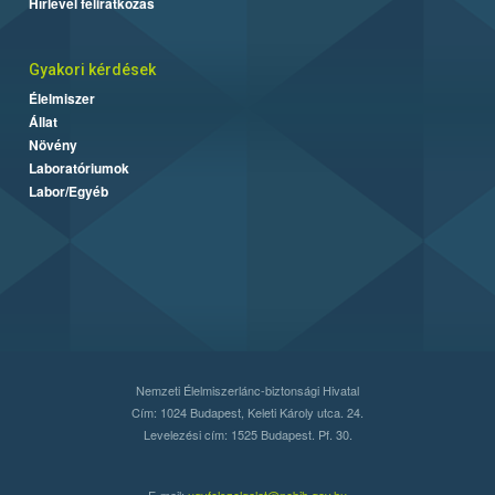
Hírlevél feliratkozás
Gyakori kérdések
Élelmiszer
Állat
Növény
Laboratóriumok
Labor/Egyéb
Nemzeti Élelmiszerlánc-biztonsági Hivatal
Cím: 1024 Budapest, Keleti Károly utca. 24.
Levelezési cím: 1525 Budapest. Pf. 30.
E-mail:
ugyfelszolgalat@nebih.gov.hu