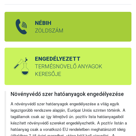
NÉBIH
ZÖLDSZÁM
ENGEDÉLYEZETT
TERMÉSNÖVELŐ ANYAGOK
KERESŐJE
Növényvédő szer hatóanyagok engedélyezése
A növényvédő szer hatóanyagok engedélyezése a világ egyik
legszigorúbb rendszere alapján, Európai Uniós szinten történik. A
tagállamok csak az így létrejövő ún. pozitív lista hatóanyagaiból
készített növényvédő szereket engedélyezhetik. A pozitív listán a
hatóanyag csak a vonatkozó EU rendeletben meghatározott ideig
(általában 7-15 évig) maradhat, utána felül kell vizsgálni. A