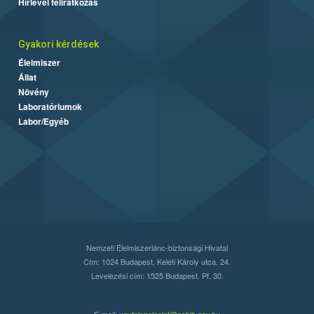
Hírlevél feliratkozás
Gyakori kérdések
Élelmiszer
Állat
Növény
Laboratóriumok
Labor/Egyéb
Nemzeti Élelmiszerlánc-biztonsági Hivatal
Cím: 1024 Budapest, Keleti Károly utca. 24.
Levelezési cím: 1525 Budapest. Pf. 30.
E-mail:
ugyfelszolgalat@nebih.gov.hu