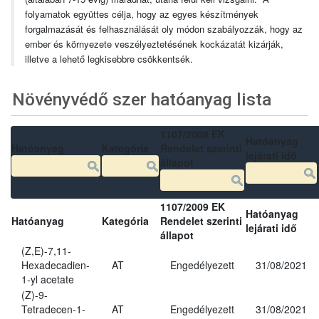
folyamatok együttes célja, hogy az egyes készítmények
forgalmazását és felhasználását oly módon szabályozzák, hogy az
ember és környezete veszélyeztetésének kockázatát kizárják,
illetve a lehető legkisebbre csökkentsék.
Növényvédő szer hatóanyag lista
1107/2009 EK
Hatóanyag
Hatóanyag
Kategória
Rendelet szerinti
lejárati idő
állapot
1107/2009 EK
Hatóanyag
Hatóanyag
Kategória
Rendelet szerinti
lejárati idő
állapot
(Z,E)-7,11-
Hexadecadien-
AT
Engedélyezett
31/08/2021
1-yl acetate
(Z)-9-
Tetradecen-1-
AT
Engedélyezett
31/08/2021