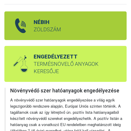
NÉBIH
ZÖLDSZÁM
ENGEDÉLYEZETT
TERMÉSNÖVELŐ ANYAGOK
KERESŐJE
Növényvédő szer hatóanyagok engedélyezése
A növényvédő szer hatóanyagok engedélyezése a világ egyik
legszigorúbb rendszere alapján, Európai Uniós szinten történik. A
tagállamok csak az így létrejövő ún. pozitív lista hatóanyagaiból
készített növényvédő szereket engedélyezhetik. A pozitív listán a
hatóanyag csak a vonatkozó EU rendeletben meghatározott ideig
(általában 7-15 évig) maradhat, utána felül kell vizsgálni. A