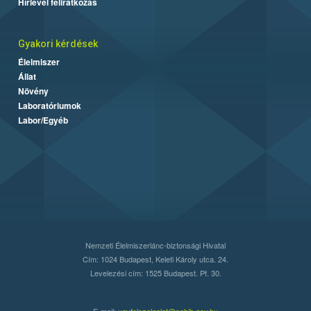
Hírlevél feliratkozás
Gyakori kérdések
Élelmiszer
Állat
Növény
Laboratóriumok
Labor/Egyéb
Nemzeti Élelmiszerlánc-biztonsági Hivatal
Cím: 1024 Budapest, Keleti Károly utca. 24.
Levelezési cím: 1525 Budapest. Pf. 30.
E-mail:
ugyfelszolgalat@nebih.gov.hu