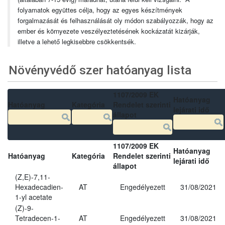
folyamatok együttes célja, hogy az egyes készítmények
forgalmazását és felhasználását oly módon szabályozzák, hogy az
ember és környezete veszélyeztetésének kockázatát kizárják,
illetve a lehető legkisebbre csökkentsék.
Növényvédő szer hatóanyag lista
1107/2009 EK
Hatóanyag
Hatóanyag
Kategória
Rendelet szerinti
lejárati idő
állapot
1107/2009 EK
Hatóanyag
Hatóanyag
Kategória
Rendelet szerinti
lejárati idő
állapot
(Z,E)-7,11-
Hexadecadien-
AT
Engedélyezett
31/08/2021
1-yl acetate
(Z)-9-
Tetradecen-1-
AT
Engedélyezett
31/08/2021