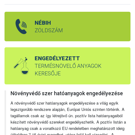
NÉBIH
ZÖLDSZÁM
ENGEDÉLYEZETT
TERMÉSNÖVELŐ ANYAGOK
KERESŐJE
Növényvédő szer hatóanyagok engedélyezése
A növényvédő szer hatóanyagok engedélyezése a világ egyik
legszigorúbb rendszere alapján, Európai Uniós szinten történik. A
tagállamok csak az így létrejövő ún. pozitív lista hatóanyagaiból
készített növényvédő szereket engedélyezhetik. A pozitív listán a
hatóanyag csak a vonatkozó EU rendeletben meghatározott ideig
(általában 7-15 évig) maradhat, utána felül kell vizsgálni. A