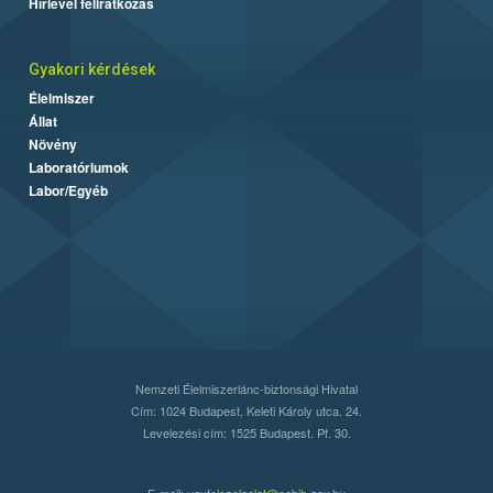
Hírlevél feliratkozás
Gyakori kérdések
Élelmiszer
Állat
Növény
Laboratóriumok
Labor/Egyéb
Nemzeti Élelmiszerlánc-biztonsági Hivatal
Cím: 1024 Budapest, Keleti Károly utca. 24.
Levelezési cím: 1525 Budapest. Pf. 30.
E-mail:
ugyfelszolgalat@nebih.gov.hu