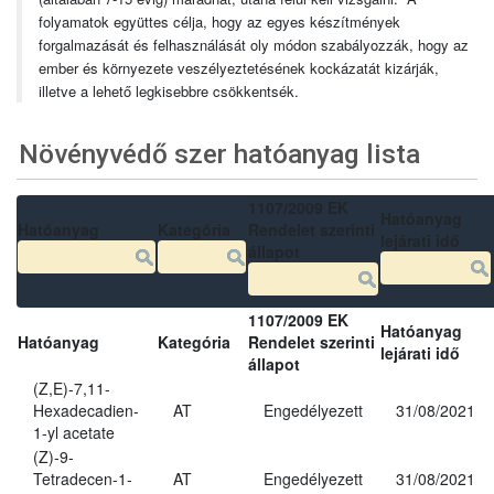
folyamatok együttes célja, hogy az egyes készítmények
forgalmazását és felhasználását oly módon szabályozzák, hogy az
ember és környezete veszélyeztetésének kockázatát kizárják,
illetve a lehető legkisebbre csökkentsék.
Növényvédő szer hatóanyag lista
1107/2009 EK
Hatóanyag
Hatóanyag
Kategória
Rendelet szerinti
lejárati idő
állapot
1107/2009 EK
Hatóanyag
Hatóanyag
Kategória
Rendelet szerinti
lejárati idő
állapot
(Z,E)-7,11-
Hexadecadien-
AT
Engedélyezett
31/08/2021
1-yl acetate
(Z)-9-
Tetradecen-1-
AT
Engedélyezett
31/08/2021