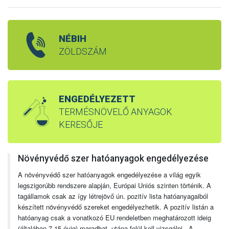
NÉBIH
ZÖLDSZÁM
ENGEDÉLYEZETT
TERMÉSNÖVELŐ ANYAGOK
KERESŐJE
Növényvédő szer hatóanyagok engedélyezése
A növényvédő szer hatóanyagok engedélyezése a világ egyik
legszigorúbb rendszere alapján, Európai Uniós szinten történik. A
tagállamok csak az így létrejövő ún. pozitív lista hatóanyagaiból
készített növényvédő szereket engedélyezhetik. A pozitív listán a
hatóanyag csak a vonatkozó EU rendeletben meghatározott ideig
(általában 7-15 évig) maradhat, utána felül kell vizsgálni. A