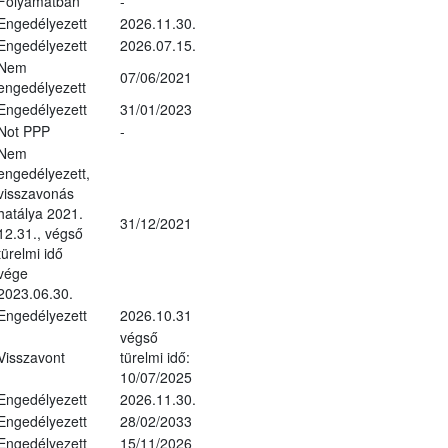
Folyamatban
-
Engedélyezett
2026.11.30.
Engedélyezett
2026.07.15.
Nem
07/06/2021
engedélyezett
Engedélyezett
31/01/2023
Not PPP
-
Nem
engedélyezett,
visszavonás
hatálya 2021.
31/12/2021
12.31., végső
türelmi idő
vége
2023.06.30.
Engedélyezett
2026.10.31
végső
Visszavont
türelmi idő:
10/07/2025
Engedélyezett
2026.11.30.
Engedélyezett
28/02/2033
Engedélyezett
15/11/2026