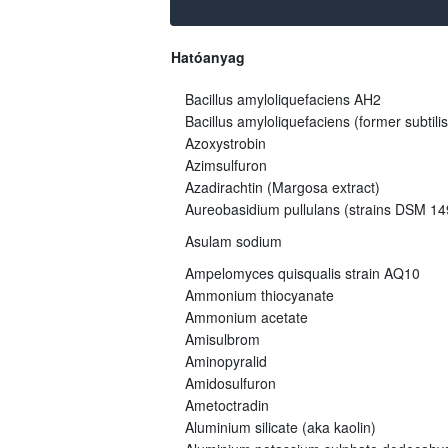
Hatóanyag
Bacillus amyloliquefaciens AH2
Bacillus amyloliquefaciens (former subtili
Azoxystrobin
Azimsulfuron
Azadirachtin (Margosa extract)
Aureobasidium pullulans (strains DSM 
Asulam sodium
Ampelomyces quisqualis strain AQ10
Ammonium thiocyanate
Ammonium acetate
Amisulbrom
Aminopyralid
Amidosulfuron
Ametoctradin
Aluminium silicate (aka kaolin)