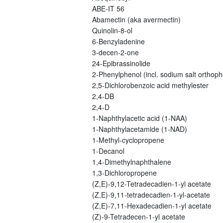
ABE-IT 56
Abamectin (aka avermectin)
Quinolin-8-ol
6-Benzyladenine
3-decen-2-one
24-Epibrassinolide
2-Phenylphenol (incl. sodium salt orthoph
2,5-Dichlorobenzoic acid methylester
2,4-DB
2,4-D
1-Naphthylacetic acid (1-NAA)
1-Naphthylacetamide (1-NAD)
1-Methyl-cyclopropene
1-Decanol
1,4-Dimethylnaphthalene
1,3-Dichloropropene
(Z,E)-9,12-Tetradecadien-1-yl acetate
(Z,E)-9,11-tetradecadien-1-yl-acetate
(Z,E)-7,11-Hexadecadien-1-yl acetate
(Z)-9-Tetradecen-1-yl acetate