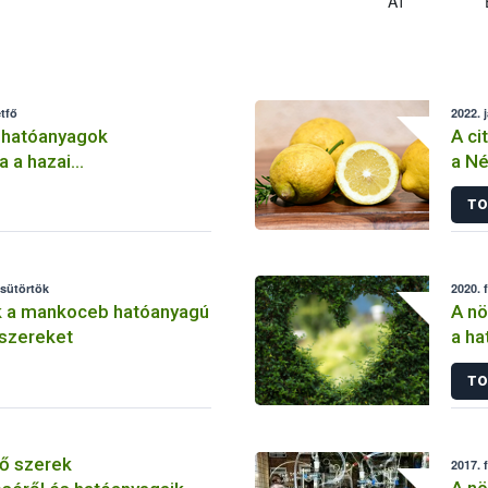
AT
tfő
2022. 
 hatóanyagok
A ci
a a hazai
a Né
lemben
TO
csütörtök
2020. 
k a mankoceb hatóanyagú
A nö
szereket
a ha
szer
TO
ő szerek
2017. 