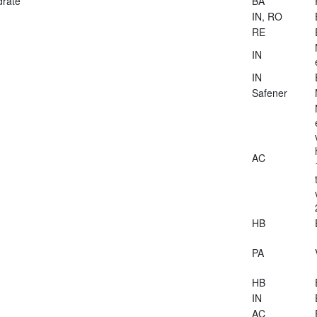
drate
BA
IN, RO
RE
IN
IN
Safener
AC
HB
PA
HB
IN
AC