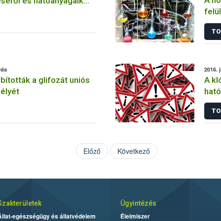
A nö
séről és hatóanyagaik
felü
TO
rda
2016. 
tották a glifozát uniós
A kl
élyét
ható
korl
TO
Előző
Következő
Szakterületek
Ügyintézés
Állat-egészségügy és állatvédelem
Élelmiszer