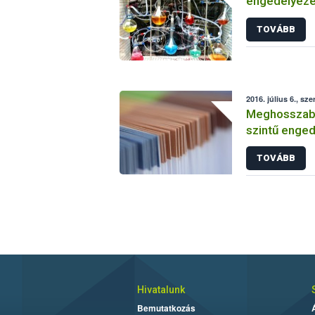
engedélyezé
vizsgálatáról
TOVÁBB
2016. július 6., sze
Meghosszabbí
szintű enged
TOVÁBB
Hivatalunk
Bemutatkozás