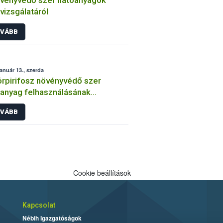
vényvédő szer hatóanyagok
lvizsgálatáról
VÁBB
január 13., szerda
órpirifosz növényvédő szer
anyag felhasználásának
átozása
VÁBB
Cookie beállítások
Kapcsolat
Nébih Igazgatóságok