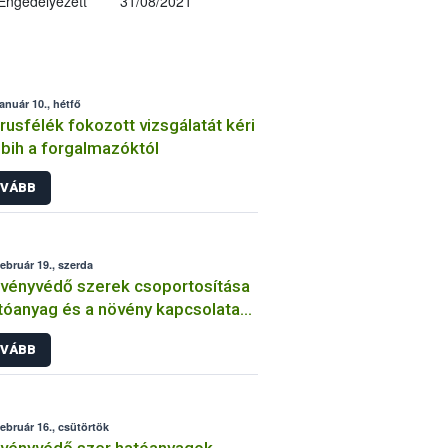
Engedélyezett
31/08/2021
január 10., hétfő
trusfélék fokozott vizsgálatát kéri
bih a forgalmazóktól
VÁBB
február 19., szerda
vényvédő szerek csoportosítása
tóanyag és a növény kapcsolata
int
VÁBB
február 16., csütörtök