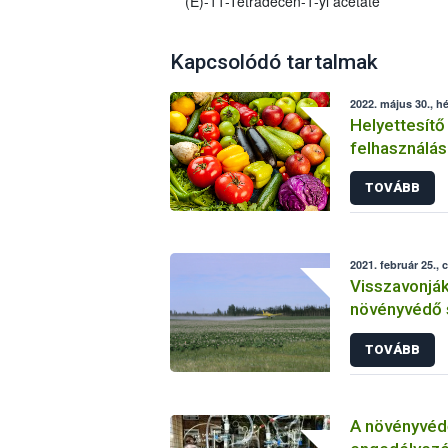
(E)-11-Tetradecen-1-yl acetate
Kapcsolódó tartalmak
2022. május 30., hé
Helyettesítő
felhasználás
növényvéde
TOVÁBB
2021. február 25., 
Visszavonjá
növényvédő 
TOVÁBB
A növényvéd