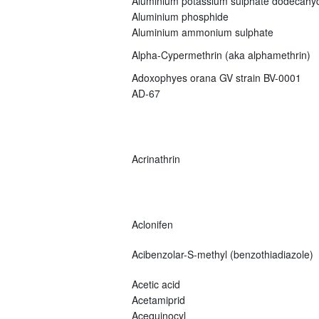
Aluminium potassium sulphate dodecahy
Aluminium phosphide
Aluminium ammonium sulphate
Alpha-Cypermethrin (aka alphamethrin)
Adoxophyes orana GV strain BV-0001
AD-67
Acrinathrin
Aclonifen
Acibenzolar-S-methyl (benzothiadiazole)
Acetic acid
Acetamiprid
Acequinocyl