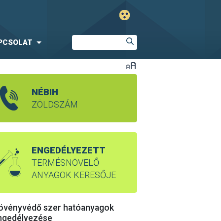
PCSOLAT
NÉBIH
ZÖLDSZÁM
ENGEDÉLYEZETT
TERMÉSNÖVELŐ
ANYAGOK KERESŐJE
övényvédő szer hatóanyagok
ngedélyezése