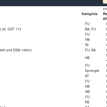
11
Kategória
Re
ál
FU
s) str. QST 713
BA, FU
FU
HB
IN
14940 and DSM 14941)
FU, BA
HB
FU
Synergist
AT
FU
HB
HB
FU
RE