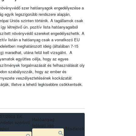
növényvédő szer hatóanyagok engedélyezése a
lág egyik legszigorúbb rendszere alapján,
rópai Uniós szinten történik. A tagállamok csak
 így létrejövő ún. pozitív lista hatóanyagaiból
szített növényvédő szereket engedélyezhetik. A
zitív listán a hatóanyag csak a vonatkozó EU
ndeletben meghatározott ideig (általában 7-15
ig) maradhat, utána felül kell vizsgálni. A
lyamatok együttes célja, hogy az egyes
szítmények forgalmazását és felhasználását oly
don szabályozzák, hogy az ember és
rnyezete veszélyeztetésének kockázatát
zárják, illetve a lehető legkisebbre csökkentsék.
07/2009 EK
Hatóanyag
ndelet szerinti
lejárati idő
lapot
Részletek