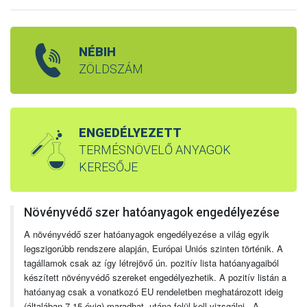
NÉBIH
ZÖLDSZÁM
ENGEDÉLYEZETT
TERMÉSNÖVELŐ ANYAGOK
KERESŐJE
Növényvédő szer hatóanyagok engedélyezése
A növényvédő szer hatóanyagok engedélyezése a világ egyik
legszigorúbb rendszere alapján, Európai Uniós szinten történik. A
tagállamok csak az így létrejövő ún. pozitív lista hatóanyagaiból
készített növényvédő szereket engedélyezhetik. A pozitív listán a
hatóanyag csak a vonatkozó EU rendeletben meghatározott ideig
(általában 7-15 évig) maradhat, utána felül kell vizsgálni. A