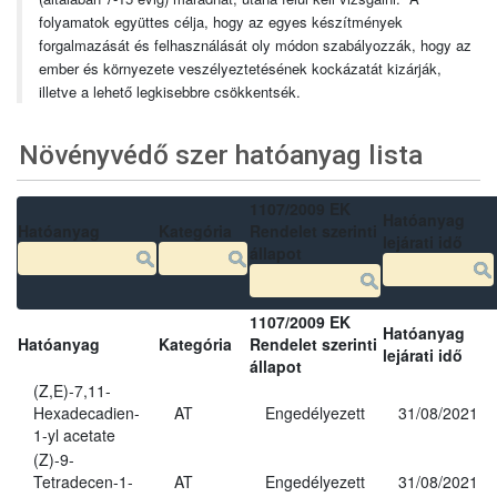
folyamatok együttes célja, hogy az egyes készítmények
forgalmazását és felhasználását oly módon szabályozzák, hogy az
ember és környezete veszélyeztetésének kockázatát kizárják,
illetve a lehető legkisebbre csökkentsék.
Növényvédő szer hatóanyag lista
1107/2009 EK
Hatóanyag
Hatóanyag
Kategória
Rendelet szerinti
lejárati idő
állapot
1107/2009 EK
Hatóanyag
Hatóanyag
Kategória
Rendelet szerinti
lejárati idő
állapot
(Z,E)-7,11-
Hexadecadien-
AT
Engedélyezett
31/08/2021
1-yl acetate
(Z)-9-
Tetradecen-1-
AT
Engedélyezett
31/08/2021