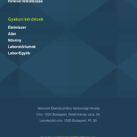
Hírlevél feliratkozás
Gyakori kérdések
Élelmiszer
Állat
Növény
Laboratóriumok
Labor/Egyéb
Nemzeti Élelmiszerlánc-biztonsági Hivatal
Cím: 1024 Budapest, Keleti Károly utca. 24.
Levelezési cím: 1525 Budapest. Pf. 30.
E-mail:
ugyfelszolgalat@nebih.gov.hu