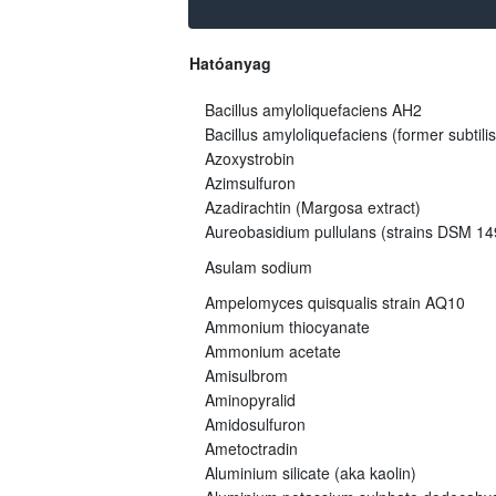
Hatóanyag
Bacillus amyloliquefaciens AH2
Bacillus amyloliquefaciens (former subtili
Azoxystrobin
Azimsulfuron
Azadirachtin (Margosa extract)
Aureobasidium pullulans (strains DSM 
Asulam sodium
Ampelomyces quisqualis strain AQ10
Ammonium thiocyanate
Ammonium acetate
Amisulbrom
Aminopyralid
Amidosulfuron
Ametoctradin
Aluminium silicate (aka kaolin)