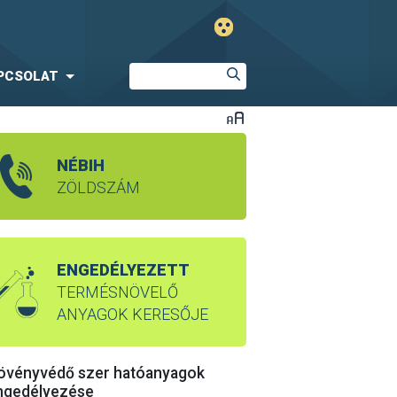
PCSOLAT
NÉBIH
ZÖLDSZÁM
ENGEDÉLYEZETT
TERMÉSNÖVELŐ
ANYAGOK KERESŐJE
övényvédő szer hatóanyagok
ngedélyezése