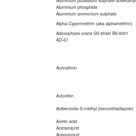
Aluminium potassium sulphate dodecahy
Aluminium phosphide
Aluminium ammonium sulphate
Alpha-Cypermethrin (aka alphamethrin)
Adoxophyes orana GV strain BV-0001
AD-67
Acrinathrin
Aclonifen
Acibenzolar-S-methyl (benzothiadiazole)
Acetic acid
Acetamiprid
Acequinocyl