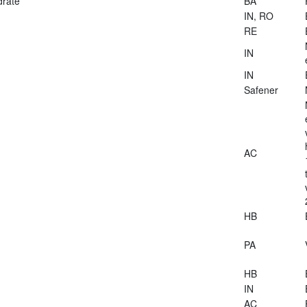
drate
BA
IN, RO
RE
IN
IN
Safener
AC
HB
PA
HB
IN
AC