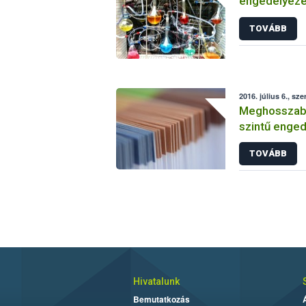
engedélyezé
vizsgálatáról
TOVÁBB
2016. július 6., sze
Meghosszabbí
szintű enged
TOVÁBB
Hivatalunk
Bemutatkozás