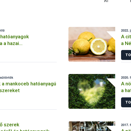
AT
tfő
2022. 
 hatóanyagok
A ci
a a hazai
a Né
lemben
TO
csütörtök
2020. 
k a mankoceb hatóanyagú
A nö
szereket
a ha
szer
TO
ő szerek
2017. 