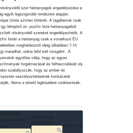
növényvédő szer hatóanyagok engedélyezése a
lág egyik legszigorúbb rendszere alapján,
rópai Uniós szinten történik. A tagállamok csak
 így létrejövő ún. pozitív lista hatóanyagaiból
szített növényvédő szereket engedélyezhetik. A
zitív listán a hatóanyag csak a vonatkozó EU
ndeletben meghatározott ideig (általában 7-15
ig) maradhat, utána felül kell vizsgálni. A
lyamatok együttes célja, hogy az egyes
szítmények forgalmazását és felhasználását oly
don szabályozzák, hogy az ember és
rnyezete veszélyeztetésének kockázatát
zárják, illetve a lehető legkisebbre csökkentsék.
07/2009 EK
Hatóanyag
ndelet szerinti
lejárati idő
lapot
Részletek