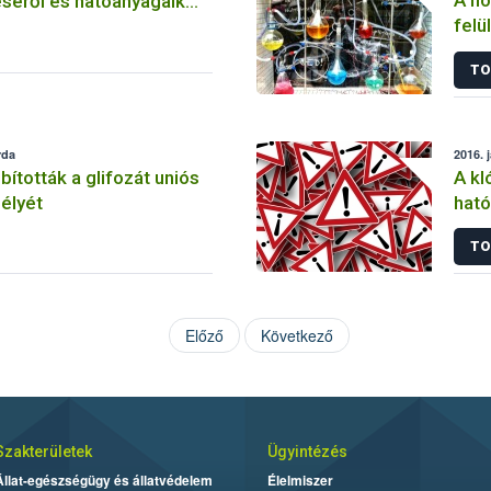
A nö
séről és hatóanyagaik
felü
TO
rda
2016. 
tották a glifozát uniós
A kl
élyét
ható
korl
TO
Előző
Következő
Szakterületek
Ügyintézés
Állat-egészségügy és állatvédelem
Élelmiszer