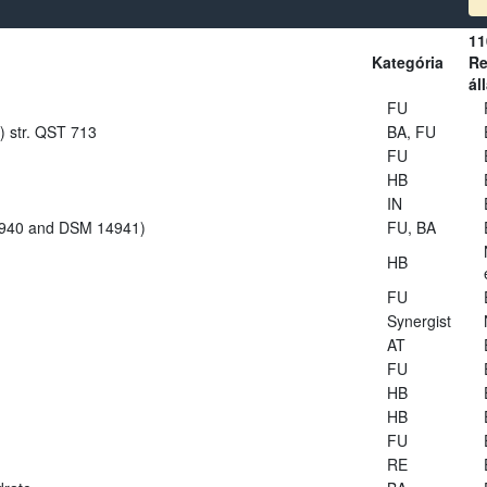
11
Kategória
Re
ál
FU
s) str. QST 713
BA, FU
FU
HB
IN
14940 and DSM 14941)
FU, BA
HB
FU
Synergist
AT
FU
HB
HB
FU
RE