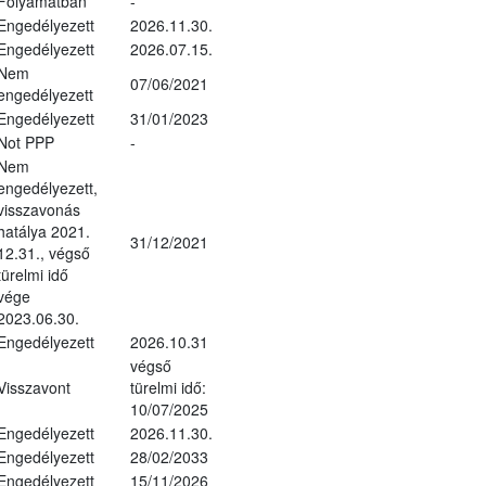
Folyamatban
-
Engedélyezett
2026.11.30.
Engedélyezett
2026.07.15.
Nem
07/06/2021
engedélyezett
Engedélyezett
31/01/2023
Not PPP
-
Nem
engedélyezett,
visszavonás
hatálya 2021.
31/12/2021
12.31., végső
türelmi idő
vége
2023.06.30.
Engedélyezett
2026.10.31
végső
Visszavont
türelmi idő:
10/07/2025
Engedélyezett
2026.11.30.
Engedélyezett
28/02/2033
Engedélyezett
15/11/2026