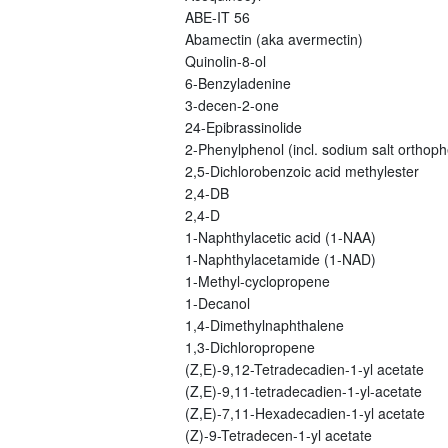
ABE-IT 56
Abamectin (aka avermectin)
Quinolin-8-ol
6-Benzyladenine
3-decen-2-one
24-Epibrassinolide
2-Phenylphenol (incl. sodium salt orthoph
2,5-Dichlorobenzoic acid methylester
2,4-DB
2,4-D
1-Naphthylacetic acid (1-NAA)
1-Naphthylacetamide (1-NAD)
1-Methyl-cyclopropene
1-Decanol
1,4-Dimethylnaphthalene
1,3-Dichloropropene
(Z,E)-9,12-Tetradecadien-1-yl acetate
(Z,E)-9,11-tetradecadien-1-yl-acetate
(Z,E)-7,11-Hexadecadien-1-yl acetate
(Z)-9-Tetradecen-1-yl acetate