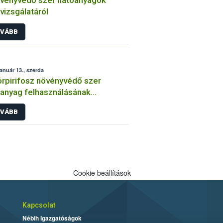
vényvédő szer hatóanyagok
lvizsgálatáról
VÁBB
január 13., szerda
órpirifosz növényvédő szer
anyag felhasználásának
átozása
VÁBB
Cookie beállítások
Kapcsolat
Nébih Igazgatóságok