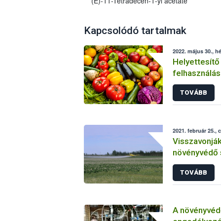
(E)-11-Tetradecen-1-yl acetate
Kapcsolódó tartalmak
2022. május 30., hé
Helyettesítő
felhasználás
növényvéde
TOVÁBB
2021. február 25., 
Visszavonjá
növényvédő 
TOVÁBB
A növényvéd