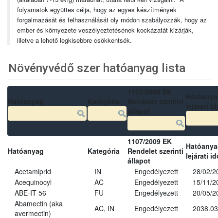
folyamatok együttes célja, hogy az egyes készítmények
forgalmazását és felhasználását oly módon szabályozzák, hogy az
ember és környezete veszélyeztetésének kockázatát kizárják,
illetve a lehető legkisebbre csökkentsék.
Növényvédő szer hatóanyag lista
1107/2009 EK
Hatóanya
Hatóanyag
Kategória
Rendelet szerinti
lejárati id
állapot
1107/2009 EK
Hatóanya
Hatóanyag
Kategória
Rendelet szerinti
lejárati id
állapot
Acetamiprid
IN
Engedélyezett
28/02/2
Acequinocyl
AC
Engedélyezett
15/11/2
ABE-IT 56
FU
Engedélyezett
20/05/2
Abamectin (aka
AC, IN
Engedélyezett
2038.03
avermectin)