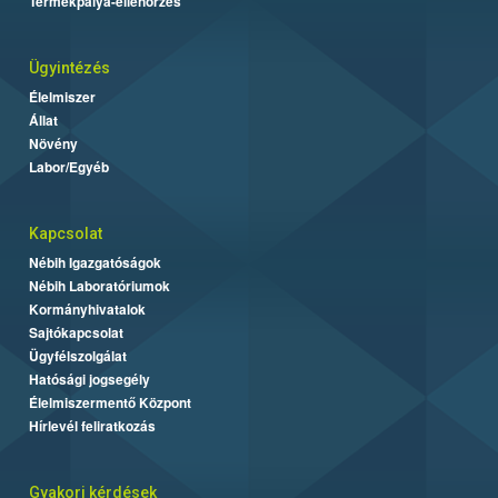
Termékpálya-ellenőrzés
Ügyintézés
Élelmiszer
Állat
Növény
Labor/Egyéb
Kapcsolat
Nébih Igazgatóságok
Nébih Laboratóriumok
Kormányhivatalok
Sajtókapcsolat
Ügyfélszolgálat
Hatósági jogsegély
Élelmiszermentő Központ
Hírlevél feliratkozás
Gyakori kérdések