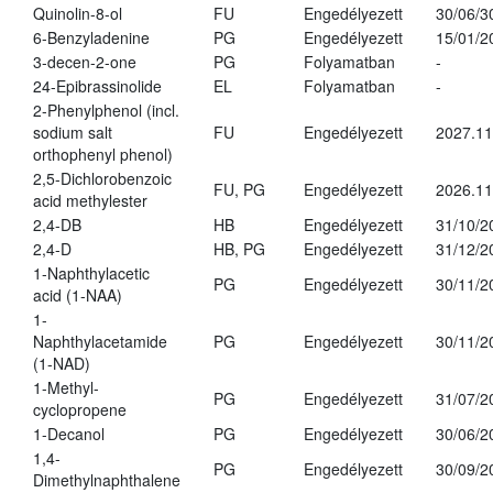
Quinolin-8-ol
FU
Engedélyezett
30/06/3
6-Benzyladenine
PG
Engedélyezett
15/01/2
3-decen-2-one
PG
Folyamatban
-
24-Epibrassinolide
EL
Folyamatban
-
2-Phenylphenol (incl.
sodium salt
FU
Engedélyezett
2027.11
orthophenyl phenol)
2,5-Dichlorobenzoic
FU, PG
Engedélyezett
2026.11
acid methylester
2,4-DB
HB
Engedélyezett
31/10/2
2,4-D
HB, PG
Engedélyezett
31/12/2
1-Naphthylacetic
PG
Engedélyezett
30/11/2
acid (1-NAA)
1-
Naphthylacetamide
PG
Engedélyezett
30/11/2
(1-NAD)
1-Methyl-
PG
Engedélyezett
31/07/2
cyclopropene
1-Decanol
PG
Engedélyezett
30/06/2
1,4-
PG
Engedélyezett
30/09/2
Dimethylnaphthalene