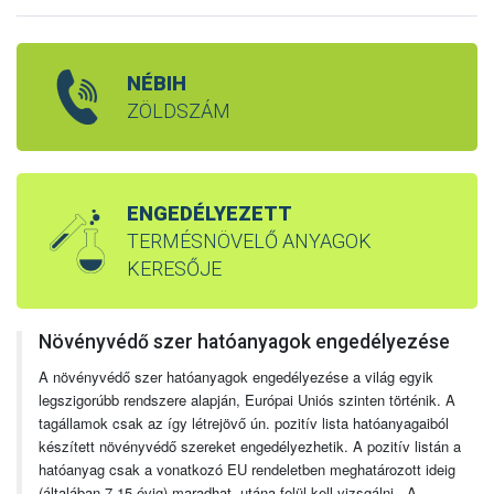
NÉBIH
ZÖLDSZÁM
ENGEDÉLYEZETT
TERMÉSNÖVELŐ ANYAGOK
KERESŐJE
Növényvédő szer hatóanyagok engedélyezése
A növényvédő szer hatóanyagok engedélyezése a világ egyik
legszigorúbb rendszere alapján, Európai Uniós szinten történik. A
tagállamok csak az így létrejövő ún. pozitív lista hatóanyagaiból
készített növényvédő szereket engedélyezhetik. A pozitív listán a
hatóanyag csak a vonatkozó EU rendeletben meghatározott ideig
(általában 7-15 évig) maradhat, utána felül kell vizsgálni. A