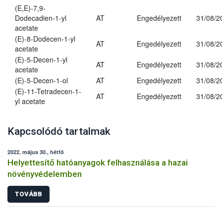
(E,E)-7,9-
Dodecadien-1-yl
AT
Engedélyezett
31/08/2
acetate
(E)-8-Dodecen-1-yl
AT
Engedélyezett
31/08/2
acetate
(E)-5-Decen-1-yl
AT
Engedélyezett
31/08/2
acetate
(E)-5-Decen-1-ol
AT
Engedélyezett
31/08/2
(E)-11-Tetradecen-1-
AT
Engedélyezett
31/08/2
yl acetate
Kapcsolódó tartalmak
2022. május 30., hétfő
Helyettesítő hatóanyagok felhasználása a hazai
növényvédelemben
TOVÁBB