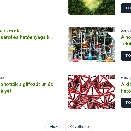
szer
TO
ő szerek
2017. 
A nö
séről és hatóanyagaik
felü
TO
rda
2016. 
tották a glifozát uniós
A kl
élyét
ható
korl
TO
Előző
Következő