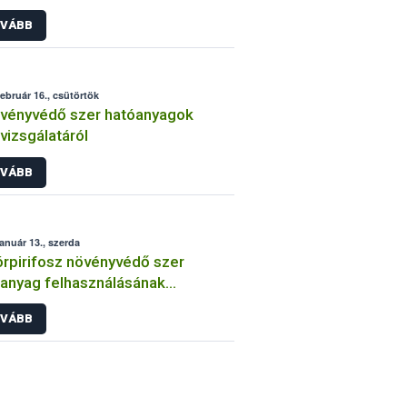
int
VÁBB
február 16., csütörtök
vényvédő szer hatóanyagok
lvizsgálatáról
VÁBB
január 13., szerda
órpirifosz növényvédő szer
anyag felhasználásának
átozása
VÁBB