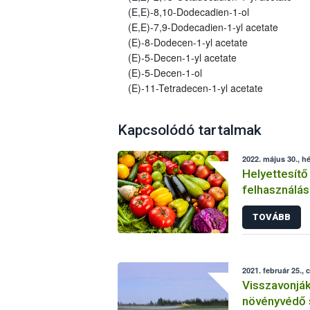
(E,E)-8,10-Dodecadien-1-ol
(E,E)-7,9-Dodecadien-1-yl acetate
(E)-8-Dodecen-1-yl acetate
(E)-5-Decen-1-yl acetate
(E)-5-Decen-1-ol
(E)-11-Tetradecen-1-yl acetate
Kapcsolódó tartalmak
2022. május 30., hé
Helyettesítő
felhasználás
növényvéde
TOVÁBB
2021. február 25., 
Visszavonjá
növényvédő 