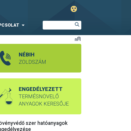
PCSOLAT
NÉBIH
ZÖLDSZÁM
ENGEDÉLYEZETT
TERMÉSNÖVELŐ
ANYAGOK KERESŐJE
övényvédő szer hatóanyagok
ngedélyezése