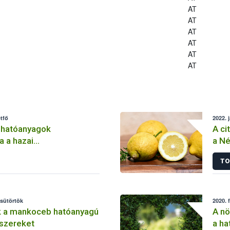
AT
AT
AT
AT
AT
AT
tfő
2022. 
 hatóanyagok
A ci
a a hazai
a Né
lemben
TO
csütörtök
2020. 
k a mankoceb hatóanyagú
A nö
szereket
a ha