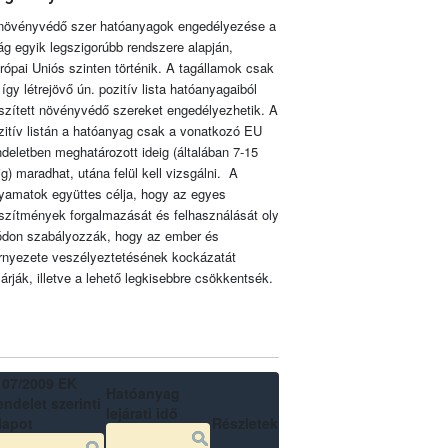
növényvédő szer hatóanyagok engedélyezése a
lág egyik legszigorúbb rendszere alapján,
rópai Uniós szinten történik. A tagállamok csak
 így létrejövő ún. pozitív lista hatóanyagaiból
szített növényvédő szereket engedélyezhetik. A
zitív listán a hatóanyag csak a vonatkozó EU
ndeletben meghatározott ideig (általában 7-15
ig) maradhat, utána felül kell vizsgálni. A
lyamatok együttes célja, hogy az egyes
szítmények forgalmazását és felhasználását oly
don szabályozzák, hogy az ember és
rnyezete veszélyeztetésének kockázatát
zárják, illetve a lehető legkisebbre csökkentsék.
107/2009 EK
Hatóanyag
ndelet szerinti
lejárati idő
lapot
Részletek