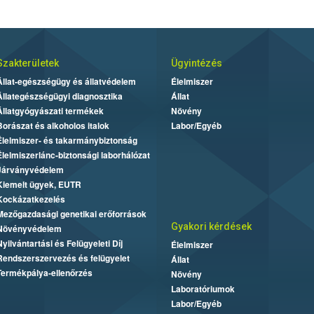
Szakterületek
Ügyintézés
Állat-egészségügy és állatvédelem
Élelmiszer
Állategészségügyi diagnosztika
Állat
Állatgyógyászati termékek
Növény
Borászat és alkoholos italok
Labor/Egyéb
Élelmiszer- és takarmánybiztonság
Élelmiszerlánc-biztonsági laborhálózat
Járványvédelem
Kiemelt ügyek, EUTR
Kockázatkezelés
Mezőgazdasági genetikai erőforrások
Gyakori kérdések
Növényvédelem
Nyilvántartási és Felügyeleti Díj
Élelmiszer
Rendszerszervezés és felügyelet
Állat
Termékpálya-ellenőrzés
Növény
Laboratóriumok
Labor/Egyéb