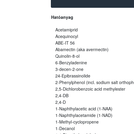
Hatóanyag
Acetamiprid
Acequinocyl
ABE-IT 56
Abamectin (aka avermectin)
Quinolin-8-ol
6-Benzyladenine
3-decen-2-one
24-Epibrassinolide
2-Phenylphenol (incl. sodium salt orthoph
2,5-Dichlorobenzoic acid methylester
2,4-DB
2,4-D
1-Naphthylacetic acid (1-NAA)
1-Naphthylacetamide (1-NAD)
1-Methyl-cyclopropene
1-Decanol