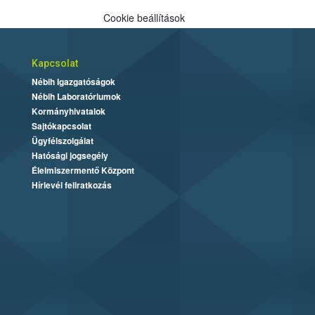
Cookie beállítások
Kapcsolat
Nébih Igazgatóságok
Nébih Laboratóriumok
Kormányhivatalok
Sajtókapcsolat
Ügyfélszolgálat
Hatósági jogsegély
Élelmiszermentő Központ
Hírlevél feliratkozás