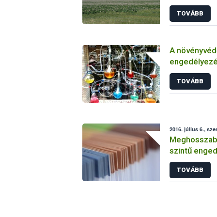
TOVÁBB
A növényvéd
engedélyezé
vizsgálatáról
TOVÁBB
2016. július 6., sze
Meghosszabbí
szintű enged
TOVÁBB