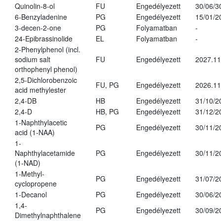
Quinolin-8-ol
FU
Engedélyezett
30/06/3
6-Benzyladenine
PG
Engedélyezett
15/01/2
3-decen-2-one
PG
Folyamatban
-
24-Epibrassinolide
EL
Folyamatban
-
2-Phenylphenol (incl.
sodium salt
FU
Engedélyezett
2027.11
orthophenyl phenol)
2,5-Dichlorobenzoic
FU, PG
Engedélyezett
2026.11
acid methylester
2,4-DB
HB
Engedélyezett
31/10/2
2,4-D
HB, PG
Engedélyezett
31/12/2
1-Naphthylacetic
PG
Engedélyezett
30/11/2
acid (1-NAA)
1-
Naphthylacetamide
PG
Engedélyezett
30/11/2
(1-NAD)
1-Methyl-
PG
Engedélyezett
31/07/2
cyclopropene
1-Decanol
PG
Engedélyezett
30/06/2
1,4-
PG
Engedélyezett
30/09/2
Dimethylnaphthalene