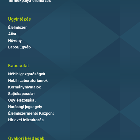
Termékpálya-ellenőrzés
Ügyintézés
Élelmiszer
Állat
Növény
Labor/Egyéb
Kapcsolat
Nébih Igazgatóságok
Nébih Laboratóriumok
Kormányhivatalok
Sajtókapcsolat
Ügyfélszolgálat
Hatósági jogsegély
Élelmiszermentő Központ
Hírlevél feliratkozás
Gyakori kérdések