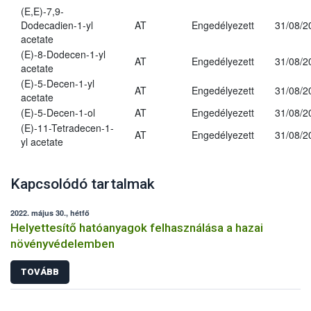
(E,E)-7,9-
Dodecadien-1-yl
AT
Engedélyezett
31/08/2
acetate
(E)-8-Dodecen-1-yl
AT
Engedélyezett
31/08/2
acetate
(E)-5-Decen-1-yl
AT
Engedélyezett
31/08/2
acetate
(E)-5-Decen-1-ol
AT
Engedélyezett
31/08/2
(E)-11-Tetradecen-1-
AT
Engedélyezett
31/08/2
yl acetate
Kapcsolódó tartalmak
2022. május 30., hétfő
Helyettesítő hatóanyagok felhasználása a hazai
növényvédelemben
TOVÁBB