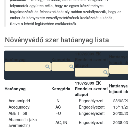
folyamatok együttes célja, hogy az egyes készítmények
forgalmazását és felhasználását oly módon szabályozzák, hogy az
ember és környezete veszélyeztetésének kockázatát kizárják,
illetve a lehető legkisebbre csökkentsék.
Növényvédő szer hatóanyag lista
1107/2009 EK
Hatóanya
Hatóanyag
Kategória
Rendelet szerinti
lejárati id
állapot
1107/2009 EK
Hatóanya
Hatóanyag
Kategória
Rendelet szerinti
lejárati id
állapot
Acetamiprid
IN
Engedélyezett
28/02/2
Acequinocyl
AC
Engedélyezett
15/11/2
ABE-IT 56
FU
Engedélyezett
20/05/2
Abamectin (aka
AC, IN
Engedélyezett
2038.03
avermectin)