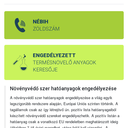
NÉBIH
ZÖLDSZÁM
ENGEDÉLYEZETT
TERMÉSNÖVELŐ ANYAGOK
KERESŐJE
Növényvédő szer hatóanyagok engedélyezése
A növényvédő szer hatóanyagok engedélyezése a világ egyik
legszigorúbb rendszere alapján, Európai Uniós szinten történik. A
tagállamok csak az így létrejövő ún. pozitív lista hatóanyagaiból
készített növényvédő szereket engedélyezhetik. A pozitív listán a
hatóanyag csak a vonatkozó EU rendeletben meghatározott ideig
(általában 7-15 évig) maradhat, utána felül kell vizsgálni. A