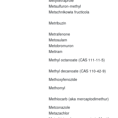
Metyltetraprole
Metsulfuron-methyl
Metschnikowia fructicola
Metribuzin
Metrafenone
Metosulam
Metobromuron
Metiram
Methyl octanoate (CAS 111-11-5)
Methyl decanoate (CAS 110-42-9)
Methoxyfenozide
Methomyl
Methiocarb (aka mercaptodimethur)
Metconazole
Metazachlor