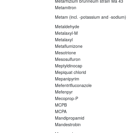
Metarhizium brunneum strain Ma 43
Metamitron
Metam (incl. -potassium and -sodium)
Metaldehyde
Metalaxyl-M
Metalaxyl
Metaflumizone
Mesotrione
Mesosulfuron
Meptyldinocap
Mepiquat chlorid
Mepanipyrim
Mefentrifluconazole
Mefenpyr
Mecoprop-P
MCPB
MCPA
Mandipropamid
Mandestrobin