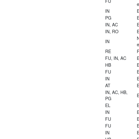
FU
e
IN
E
PG
E
IN, AC
E
IN, RO
E
IN
e
RE
FU, IN, AC
E
HB
E
FU
E
IN
E
AT
E
IN, AC, HB,
E
PG
EL
E
IN
E
FU
E
FU
E
IN
E