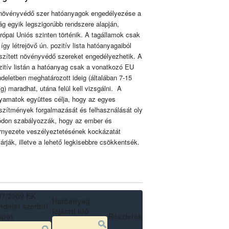
növényvédő szer hatóanyagok engedélyezése a
lág egyik legszigorúbb rendszere alapján,
rópai Uniós szinten történik. A tagállamok csak
 így létrejövő ún. pozitív lista hatóanyagaiból
szített növényvédő szereket engedélyezhetik. A
zitív listán a hatóanyag csak a vonatkozó EU
ndeletben meghatározott ideig (általában 7-15
ig) maradhat, utána felül kell vizsgálni. A
lyamatok együttes célja, hogy az egyes
szítmények forgalmazását és felhasználását oly
don szabályozzák, hogy az ember és
rnyezete veszélyeztetésének kockázatát
zárják, illetve a lehető legkisebbre csökkentsék.
07/2009 EK
Hatóanyag
delet szerinti
lejárati idő
apot
Részletek