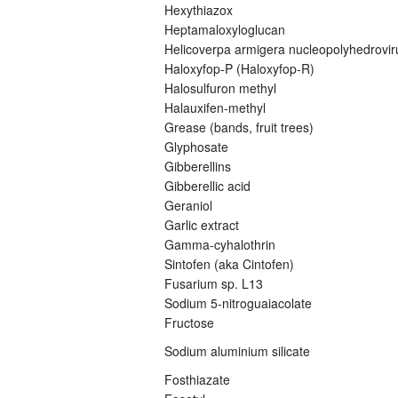
Hexythiazox
Heptamaloxyloglucan
Helicoverpa armigera nucleopolyhedrovi
Haloxyfop-P (Haloxyfop-R)
Halosulfuron methyl
Halauxifen-methyl
Grease (bands, fruit trees)
Glyphosate
Gibberellins
Gibberellic acid
Geraniol
Garlic extract
Gamma-cyhalothrin
Sintofen (aka Cintofen)
Fusarium sp. L13
Sodium 5-nitroguaiacolate
Fructose
Sodium aluminium silicate
Fosthiazate