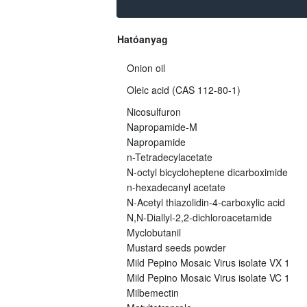
Hatóanyag
Onion oil
Oleic acid (CAS 112-80-1)
Nicosulfuron
Napropamide-M
Napropamide
n-Tetradecylacetate
N-octyl bicycloheptene dicarboximide
n-hexadecanyl acetate
N-Acetyl thiazolidin-4-carboxylic acid
N,N-Diallyl-2,2-dichloroacetamide
Myclobutanil
Mustard seeds powder
Mild Pepino Mosaic Virus isolate VX 1
Mild Pepino Mosaic Virus isolate VC 1
Milbemectin