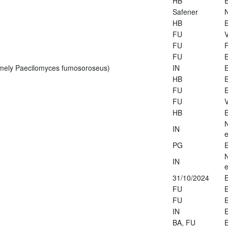
HB
E
Safener
HB
E
FU
V
FU
FU
E
rmely Paecilomyces fumosoroseus)
IN
E
HB
E
FU
E
FU
V
HB
E
IN
e
PG
E
IN
e
31/10/2024
E
FU
E
FU
E
IN
E
BA, FU
E