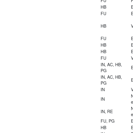
FU
HB
E
FU
E
HB
V
FU
E
HB
E
HB
E
FU
V
IN, AC, HB,
E
PG
IN, AC, HB,
E
PG
IN
V
IN
e
IN, RE
e
FU, PG
E
HB
E