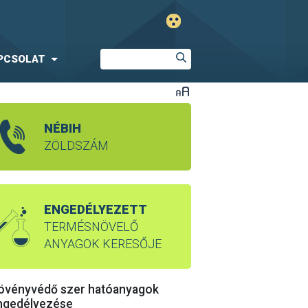
PCSOLAT
NÉBIH
ZÖLDSZÁM
ENGEDÉLYEZETT
TERMÉSNÖVELŐ
ANYAGOK KERESŐJE
övényvédő szer hatóanyagok
ngedélyezése