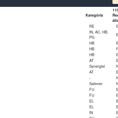
11
Kategória
Ren
áll
RE
E
IN, AC, HB,
E
PG
HB
E
HB
HB
E
AT
E
Synergist
AT
E
-
Safener
FU
E
FU
E
EL
E
EL
E
IN
E