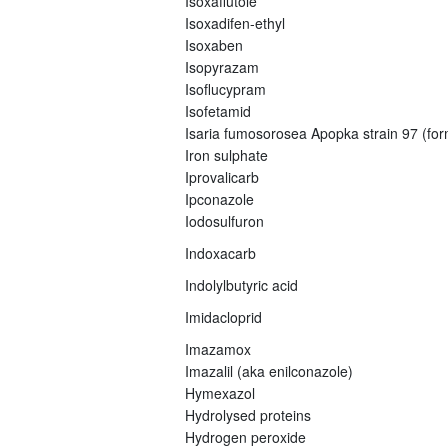
Isoxaflutole
Isoxadifen-ethyl
Isoxaben
Isopyrazam
Isoflucypram
Isofetamid
Isaria fumosorosea Apopka strain 97 (fo
Iron sulphate
Iprovalicarb
Ipconazole
Iodosulfuron
Indoxacarb
Indolylbutyric acid
Imidacloprid
Imazamox
Imazalil (aka enilconazole)
Hymexazol
Hydrolysed proteins
Hydrogen peroxide