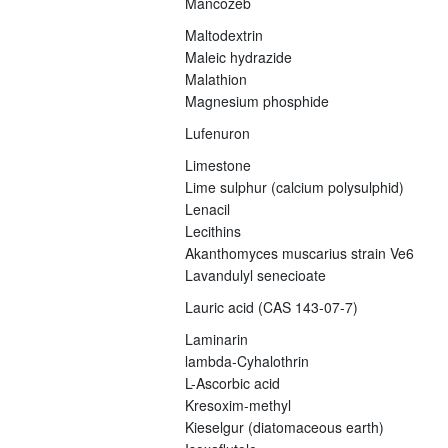
Mancozeb
Maltodextrin
Maleic hydrazide
Malathion
Magnesium phosphide
Lufenuron
Limestone
Lime sulphur (calcium polysulphid)
Lenacil
Lecithins
Akanthomyces muscarius strain Ve6
Lavandulyl senecioate
Lauric acid (CAS 143-07-7)
Laminarin
lambda-Cyhalothrin
L-Ascorbic acid
Kresoxim-methyl
Kieselgur (diatomaceous earth)