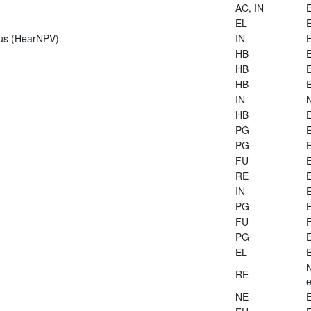
AC, IN
E
EL
E
rus (HearNPV)
IN
E
HB
E
HB
E
HB
E
IN
HB
E
PG
E
PG
E
FU
E
RE
E
IN
E
PG
E
FU
PG
E
EL
E
RE
e
NE
E