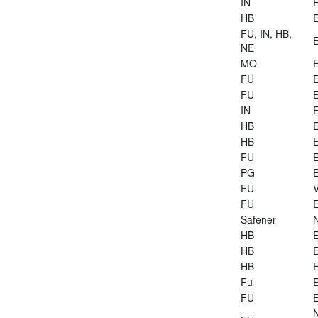
IN
E
HB
E
FU, IN, HB,
E
NE
MO
E
FU
E
FU
E
IN
E
HB
E
HB
E
FU
E
PG
E
FU
V
FU
E
Safener
HB
E
HB
E
HB
E
Fu
E
FU
E