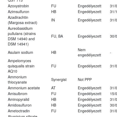
QST 713
Azoxystrobin
FU
Engedélyezett
31/
Azimsulfuron
HB
Engedélyezett
31/
Azadirachtin
IN
Engedélyezett
31/
(Margosa extract)
Aureobasidium
pullulans (strains
FU, BA
Engedélyezett
30/
DSM 14940 and
DSM 14941)
Nem
Asulam sodium
HB
-
engedélyezett
Ampelomyces
quisqualis strain
FU
Engedélyezett
31/
AQ10
Ammonium
Synergist
Not PPP
thiocyanate
Ammonium acetate
AT
Engedélyezett
31/
Amisulbrom
FU
Engedélyezett
15/
Aminopyralid
HB
Engedélyezett
31/
Amidosulfuron
HB
Engedélyezett
30/
Ametoctradin
FU
Engedélyezett
31/
Aluminium silicate