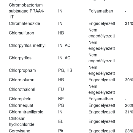
Chromobacterium
subtsugae PRAA4-
IN
Folyamatban
-
1T
Chromafenozide
IN
Engedélyezett
31/
Nem
Chlorsulfuron
HB
engedélyezett
Nem
Chlorpyrifos-methyl
IN, AC
engedélyezett
Nem
Chlorpyrifos
IN, AC
engedélyezett
Nem
Chlorpropham
PG, HB
-
engedélyezett
Chlorotoluron
HB
Engedélyezett
30/
Nem
Chlorothalonil
FU
-
engedélyezett
Chloropicrin
NE
Folyamatban
-
Chlormequat
PG
Engedélyezett
202
Chlorantraniliprole
IN
Engedélyezett
31/
Chitosan
EL
Engedélyezett
-
hydrochloride
Cerevisane
PA
Engedélyezett
23/