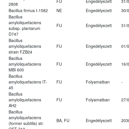
FU
Engedélyezett
31/
2808
Bacillus firmus I-1582
NE
Engedélyezett
30/
Bacillus
amyloliquefaciens
FU
Engedélyezett
31/
subsp. plantarum
D747
Bacillus
amyloliquefaciens
FU
Engedélyezett
01/
strain FZB24
Bacillus
amyloliquefaciens
FU
Engedélyezett
16/
MBI 600
Bacillus
amyloliquefaciens IT-
FU
Folyamatban
-
45
Bacillus
amyloliquefaciens
FU
Folyamatban
27/
AH2
Bacillus
amyloliquefaciens
BA, FU
Engedélyezett
203
(former subtilis) str.