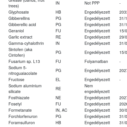
Grease (bands, fruit
IN
Not PPP
-
trees)
Glyphosate
HB
Engedélyezett
203
Gibberellins
PG
Engedélyezett
31/
Gibberellic acid
PG
Engedélyezett
31/
Geraniol
FU
Engedélyezett
15/
Garlic extract
RE
Engedélyezett
29/
Gamma-cyhalothrin
IN
Engedélyezett
31/
Sintofen (aka
PG
Engedélyezett
15/
Cintofen)
Fusarium sp. L13
FU
Folyamatban
-
Sodium 5-
PG
Engedélyezett
202
nitroguaiacolate
Fructose
EL
Engedélyezett
-
Sodium aluminium
Nem
RE
silicate
engedélyezett
Fosthiazate
NE
Engedélyezett
202
Fosetyl
FU
Engedélyezett
202
Formetanate
IN, AC
Engedélyezett
30/
Forchlorfenuron
PG
Engedélyezett
31/
Foramsulfuron
HB
Engedélyezett
31/