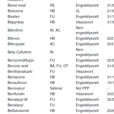
Blood meal
RE
Engedélyezett
31/
Bixlozone
HB
Új
21/
Bixafen
FU
Engedélyezett
31/
Bispyribac
HB
Visszavont
31/
Nem
Bifenthrin
IN, AC
engedélyezett
Bifenox
HB
Engedélyezett
202
Bifenazate
AC
Engedélyezett
203
Nem
Beta-Cyfluthrin
IN
engedélyezett
Benzovindiflupyr
FU
Engedélyezett
02/
Benzoic acid
BA, FU, OT
Engedélyezett
31/
Benthiavalicarb
FU
Visszavont
Bentazone
HB
Engedélyezett
31/
Bensulfuron
HB
Engedélyezett
15/
Benoxacor
Safener
Not PPP
-
Benfluralin
HB
Visszavont
202
Benalaxyl-M
FU
Engedélyezett
30/
Benalaxyl
FU
Engedélyezett
Beflubutamid
HB
Engedélyezett
202