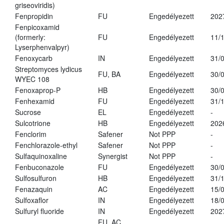
griseoviridis)
Fenpropidin
FU
Engedélyezett
202
Fenpicoxamid
(formerly:
FU
Engedélyezett
11/
Lyserphenvalpyr)
Fenoxycarb
IN
Engedélyezett
31/
Streptomyces lydicus
FU, BA
Engedélyezett
30/
WYEC 108
Fenoxaprop-P
HB
Engedélyezett
30/
Fenhexamid
FU
Engedélyezett
31/
Sucrose
EL
Engedélyezett
-
Sulcotrione
HB
Engedélyezett
202
Fenclorim
Safener
Not PPP
-
Fenchlorazole-ethyl
Safener
Not PPP
-
Sulfaquinoxaline
Synergist
Not PPP
-
Fenbuconazole
FU
Engedélyezett
30/
Sulfosulfuron
HB
Engedélyezett
31/
Fenazaquin
AC
Engedélyezett
15/
Sulfoxaflor
IN
Engedélyezett
18/
Sulfuryl fluoride
IN
Engedélyezett
202
FU, AC,