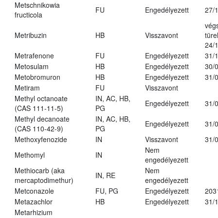
Metschnikowia
FU
Engedélyezett
27/
fructicola
vég
Metribuzin
HB
Visszavont
türe
24/
Metrafenone
FU
Engedélyezett
31/
Metosulam
HB
Engedélyezett
30/
Metobromuron
HB
Engedélyezett
31/
Metiram
FU
Visszavont
Methyl octanoate
IN, AC, HB,
Engedélyezett
31/
(CAS 111-11-5)
PG
Methyl decanoate
IN, AC, HB,
Engedélyezett
31/
(CAS 110-42-9)
PG
Methoxyfenozide
IN
Visszavont
31/
Nem
Methomyl
IN
engedélyezett
Methiocarb (aka
Nem
IN, RE
mercaptodimethur)
engedélyezett
Metconazole
FU, PG
Engedélyezett
203
Metazachlor
HB
Engedélyezett
31/
Metarhizium