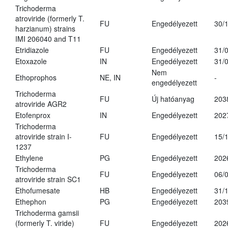
Trichoderma
atroviride (formerly T.
FU
Engedélyezett
30/
harzianum) strains
IMI 206040 and T11
Etridiazole
FU
Engedélyezett
31/
Etoxazole
IN
Engedélyezett
31/
Nem
Ethoprophos
NE, IN
-
engedélyezett
Trichoderma
FU
Új hatóanyag
203
atroviride AGR2
Etofenprox
IN
Engedélyezett
202
Trichoderma
atroviride strain I-
FU
Engedélyezett
15/
1237
Ethylene
PG
Engedélyezett
202
Trichoderma
FU
Engedélyezett
06/
atroviride strain SC1
Ethofumesate
HB
Engedélyezett
31/
Ethephon
PG
Engedélyezett
203
Trichoderma gamsii
(formerly T. viride)
FU
Engedélyezett
202