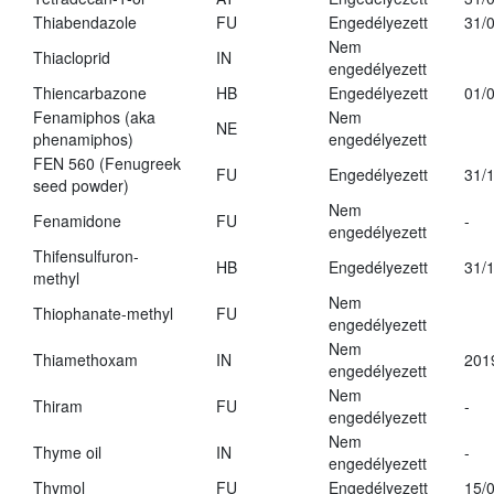
Thiabendazole
FU
Engedélyezett
31/
Nem
Thiacloprid
IN
engedélyezett
Thiencarbazone
HB
Engedélyezett
01/
Fenamiphos (aka
Nem
NE
phenamiphos)
engedélyezett
FEN 560 (Fenugreek
FU
Engedélyezett
31/
seed powder)
Nem
Fenamidone
FU
-
engedélyezett
Thifensulfuron-
HB
Engedélyezett
31/
methyl
Nem
Thiophanate-methyl
FU
engedélyezett
Nem
Thiamethoxam
IN
201
engedélyezett
Nem
Thiram
FU
-
engedélyezett
Nem
Thyme oil
IN
-
engedélyezett
Thymol
FU
Engedélyezett
15/