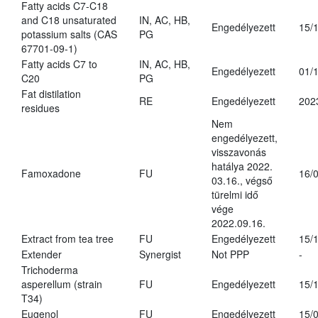
Fatty acids C7-C18
and C18 unsaturated
IN, AC, HB,
Engedélyezett
15/
potassium salts (CAS
PG
67701-09-1)
Fatty acids C7 to
IN, AC, HB,
Engedélyezett
01/
C20
PG
Fat distilation
RE
Engedélyezett
202
residues
Nem
engedélyezett,
visszavonás
hatálya 2022.
Famoxadone
FU
16/
03.16., végső
türelmi idő
vége
2022.09.16.
Extract from tea tree
FU
Engedélyezett
15/
Extender
Synergist
Not PPP
-
Trichoderma
asperellum (strain
FU
Engedélyezett
15/
T34)
Eugenol
FU
Engedélyezett
15/