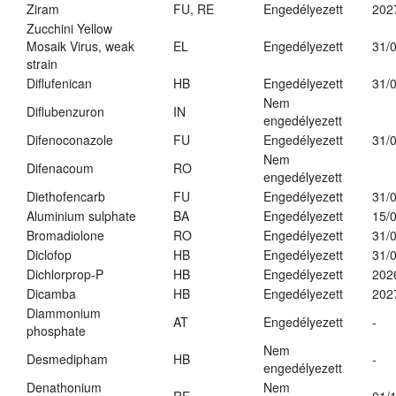
Ziram
FU, RE
Engedélyezett
202
Zucchini Yellow
Mosaik Virus, weak
EL
Engedélyezett
31/
strain
Diflufenican
HB
Engedélyezett
31/
Nem
Diflubenzuron
IN
engedélyezett
Difenoconazole
FU
Engedélyezett
31/
Nem
Difenacoum
RO
engedélyezett
Diethofencarb
FU
Engedélyezett
31/
Aluminium sulphate
BA
Engedélyezett
15/
Bromadiolone
RO
Engedélyezett
31/
Diclofop
HB
Engedélyezett
31/
Dichlorprop-P
HB
Engedélyezett
202
Dicamba
HB
Engedélyezett
202
Diammonium
AT
Engedélyezett
-
phosphate
Nem
Desmedipham
HB
-
engedélyezett
Denathonium
Nem