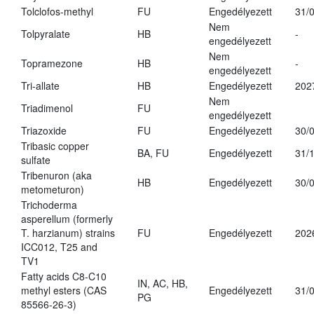
Tolclofos-methyl
FU
Engedélyezett
31/
Nem
Tolpyralate
HB
-
engedélyezett
Nem
Topramezone
HB
-
engedélyezett
Tri-allate
HB
Engedélyezett
202
Nem
Triadimenol
FU
engedélyezett
Triazoxide
FU
Engedélyezett
30/
Tribasic copper
BA, FU
Engedélyezett
31/
sulfate
Tribenuron (aka
HB
Engedélyezett
30/
metometuron)
Trichoderma
asperellum (formerly
T. harzianum) strains
FU
Engedélyezett
202
ICC012, T25 and
TV1
Fatty acids C8-C10
IN, AC, HB,
methyl esters (CAS
Engedélyezett
31/
PG
85566-26-3)