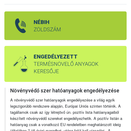
NÉBIH
ZÖLDSZÁM
ENGEDÉLYEZETT
TERMÉSNÖVELŐ ANYAGOK
KERESŐJE
Növényvédő szer hatóanyagok engedélyezése
A növényvédő szer hatóanyagok engedélyezése a világ egyik
legszigorúbb rendszere alapján, Európai Uniós szinten történik. A
tagállamok csak az így létrejövő ún. pozitív lista hatóanyagaiból
készített növényvédő szereket engedélyezhetik. A pozitív listán a
hatóanyag csak a vonatkozó EU rendeletben meghatározott ideig
(általában 7-15 évig) maradhat, utána felül kell vizsgálni. A