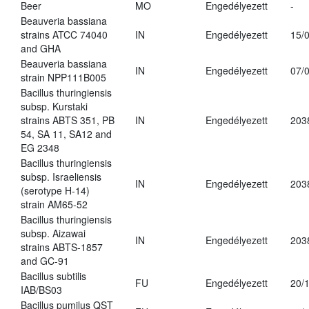
Beer
MO
Engedélyezett
-
Beauveria bassiana
strains ATCC 74040
IN
Engedélyezett
15/
and GHA
Beauveria bassiana
IN
Engedélyezett
07/
strain NPP111B005
Bacillus thuringiensis
subsp. Kurstaki
strains ABTS 351, PB
IN
Engedélyezett
203
54, SA 11, SA12 and
EG 2348
Bacillus thuringiensis
subsp. Israeliensis
IN
Engedélyezett
203
(serotype H-14)
strain AM65-52
Bacillus thuringiensis
subsp. Aizawai
IN
Engedélyezett
203
strains ABTS-1857
and GC-91
Bacillus subtilis
FU
Engedélyezett
20/
IAB/BS03
Bacillus pumilus QST