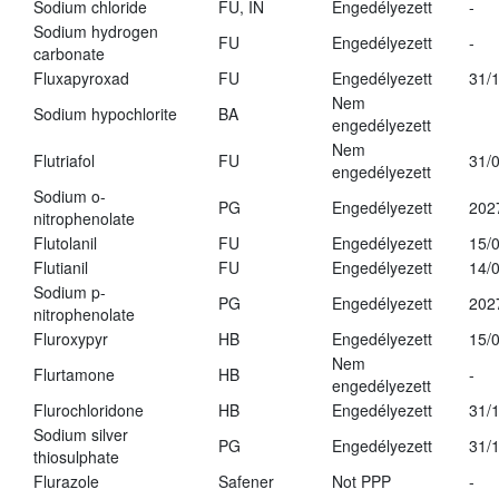
Sodium chloride
FU, IN
Engedélyezett
-
Sodium hydrogen
FU
Engedélyezett
-
carbonate
Fluxapyroxad
FU
Engedélyezett
31/
Nem
Sodium hypochlorite
BA
engedélyezett
Nem
Flutriafol
FU
31/
engedélyezett
Sodium o-
PG
Engedélyezett
202
nitrophenolate
Flutolanil
FU
Engedélyezett
15/
Flutianil
FU
Engedélyezett
14/
Sodium p-
PG
Engedélyezett
202
nitrophenolate
Fluroxypyr
HB
Engedélyezett
15/
Nem
Flurtamone
HB
-
engedélyezett
Flurochloridone
HB
Engedélyezett
31/
Sodium silver
PG
Engedélyezett
31/
thiosulphate
Flurazole
Safener
Not PPP
-