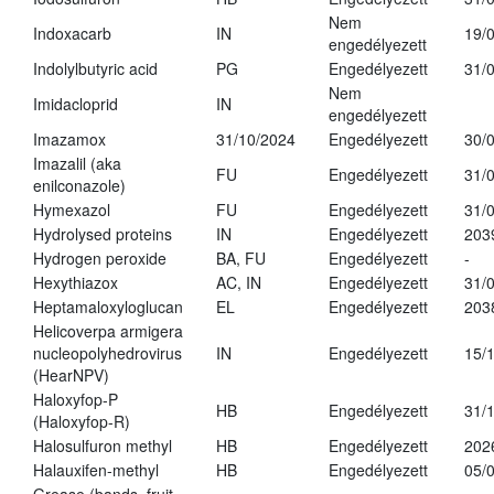
Nem
Indoxacarb
IN
19/
engedélyezett
Indolylbutyric acid
PG
Engedélyezett
31/
Nem
Imidacloprid
IN
engedélyezett
Imazamox
31/10/2024
Engedélyezett
30/
Imazalil (aka
FU
Engedélyezett
31/
enilconazole)
Hymexazol
FU
Engedélyezett
31/
Hydrolysed proteins
IN
Engedélyezett
203
Hydrogen peroxide
BA, FU
Engedélyezett
-
Hexythiazox
AC, IN
Engedélyezett
31/
Heptamaloxyloglucan
EL
Engedélyezett
203
Helicoverpa armigera
nucleopolyhedrovirus
IN
Engedélyezett
15/
(HearNPV)
Haloxyfop-P
HB
Engedélyezett
31/
(Haloxyfop-R)
Halosulfuron methyl
HB
Engedélyezett
202
Halauxifen-methyl
HB
Engedélyezett
05/