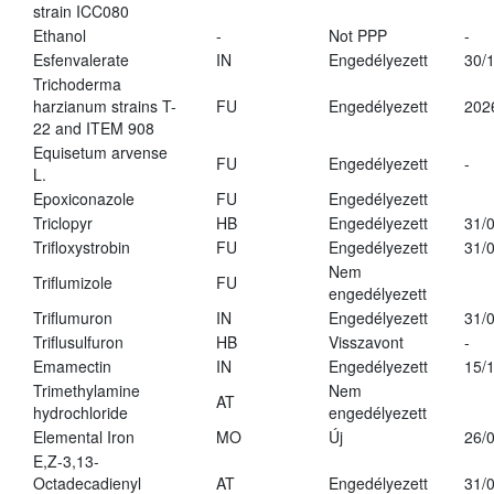
strain ICC080
Ethanol
-
Not PPP
-
Esfenvalerate
IN
Engedélyezett
30/
Trichoderma
harzianum strains T-
FU
Engedélyezett
202
22 and ITEM 908
Equisetum arvense
FU
Engedélyezett
-
L.
Epoxiconazole
FU
Engedélyezett
Triclopyr
HB
Engedélyezett
31/
Trifloxystrobin
FU
Engedélyezett
31/
Nem
Triflumizole
FU
engedélyezett
Triflumuron
IN
Engedélyezett
31/
Triflusulfuron
HB
Visszavont
-
Emamectin
IN
Engedélyezett
15/
Trimethylamine
Nem
AT
hydrochloride
engedélyezett
Elemental Iron
MO
Új
26/
E,Z-3,13-
Octadecadienyl
AT
Engedélyezett
31/