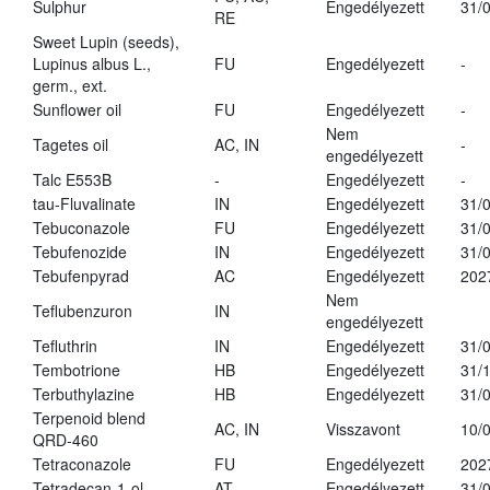
Sulphur
Engedélyezett
31/
RE
Sweet Lupin (seeds),
Lupinus albus L.,
FU
Engedélyezett
-
germ., ext.
Sunflower oil
FU
Engedélyezett
-
Nem
Tagetes oil
AC, IN
-
engedélyezett
Talc E553B
-
Engedélyezett
-
tau-Fluvalinate
IN
Engedélyezett
31/
Tebuconazole
FU
Engedélyezett
31/
Tebufenozide
IN
Engedélyezett
31/
Tebufenpyrad
AC
Engedélyezett
202
Nem
Teflubenzuron
IN
engedélyezett
Tefluthrin
IN
Engedélyezett
31/
Tembotrione
HB
Engedélyezett
31/
Terbuthylazine
HB
Engedélyezett
31/
Terpenoid blend
AC, IN
Visszavont
10/
QRD-460
Tetraconazole
FU
Engedélyezett
202
Tetradecan-1-ol
AT
Engedélyezett
31/