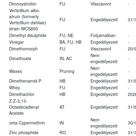
Dimoxystrobin
FU
Visszavont
-
Verticillium albo-
atrum (formerly
FU
Engedélyezett
31/
Verticillium dahliae)
strain WCS850
Dimethyl disulphide
FU, NE
Folyamatban
-
Vinegar
BA, FU, HB
Engedélyezett
-
Dimethomorph
FU
Visszavont
20/
Nem
Dimethoate
IN, AC
-
engedélyezett
Nem
Waxes
Pruning
-
engedélyezett
Dimethenamid-P
HB
Engedélyezett
31/
Whey
FU
Engedélyezett
-
Dimethachlor
HB
Engedélyezett
202
Z,Z-3,13-
Octadecadienyl
AT
Engedélyezett
31/
Acetate
Nem
zeta-Cypermethrin
IN
30/
engedélyezett
Zinc phosphide
RO
Engedélyezett
31/