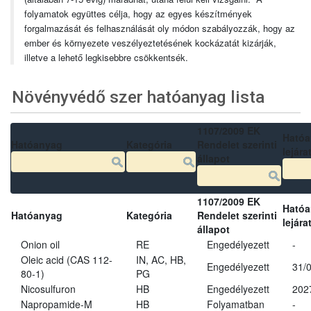
folyamatok együttes célja, hogy az egyes készítmények
forgalmazását és felhasználását oly módon szabályozzák, hogy az
ember és környezete veszélyeztetésének kockázatát kizárják,
illetve a lehető legkisebbre csökkentsék.
Növényvédő szer hatóanyag lista
1107/2009 EK
Ható
Hatóanyag
Kategória
Rendelet szerinti
lejára
állapot
1107/2009 EK
Ható
Hatóanyag
Kategória
Rendelet szerinti
lejára
állapot
Onion oil
RE
Engedélyezett
-
Oleic acid (CAS 112-
IN, AC, HB,
Engedélyezett
31/
80-1)
PG
Nicosulfuron
HB
Engedélyezett
202
Napropamide-M
HB
Folyamatban
-