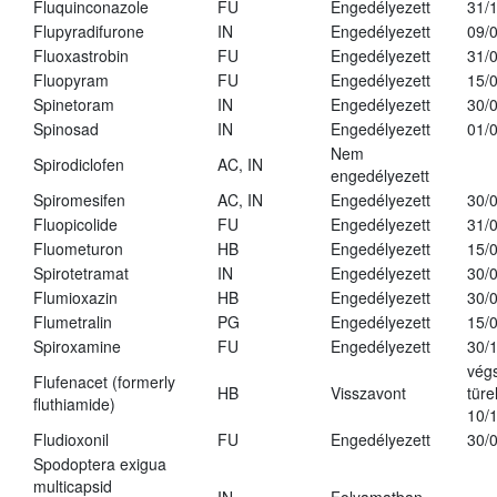
Fluquinconazole
FU
Engedélyezett
31/
Flupyradifurone
IN
Engedélyezett
09/
Fluoxastrobin
FU
Engedélyezett
31/
Fluopyram
FU
Engedélyezett
15/
Spinetoram
IN
Engedélyezett
30/
Spinosad
IN
Engedélyezett
01/
Nem
Spirodiclofen
AC, IN
engedélyezett
Spiromesifen
AC, IN
Engedélyezett
30/
Fluopicolide
FU
Engedélyezett
31/
Fluometuron
HB
Engedélyezett
15/
Spirotetramat
IN
Engedélyezett
30/
Flumioxazin
HB
Engedélyezett
30/
Flumetralin
PG
Engedélyezett
15/
Spiroxamine
FU
Engedélyezett
30/
vég
Flufenacet (formerly
HB
Visszavont
türe
fluthiamide)
10/
Fludioxonil
FU
Engedélyezett
30/
Spodoptera exigua
multicapsid