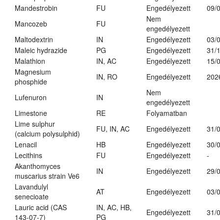
Mandestrobin
FU
Engedélyezett
09/
Nem
Mancozeb
FU
engedélyezett
Maltodextrin
IN
Engedélyezett
03/
Maleic hydrazide
PG
Engedélyezett
31/
Malathion
IN, AC
Engedélyezett
15/
Magnesium
IN, RO
Engedélyezett
202
phosphide
Nem
Lufenuron
IN
engedélyezett
Limestone
RE
Folyamatban
Lime sulphur
FU, IN, AC
Engedélyezett
31/
(calcium polysulphid)
Lenacil
HB
Engedélyezett
30/
Lecithins
FU
Engedélyezett
-
Akanthomyces
IN
Engedélyezett
29/
muscarius strain Ve6
Lavandulyl
AT
Engedélyezett
03/
senecioate
Lauric acid (CAS
IN, AC, HB,
Engedélyezett
31/
143-07-7)
PG