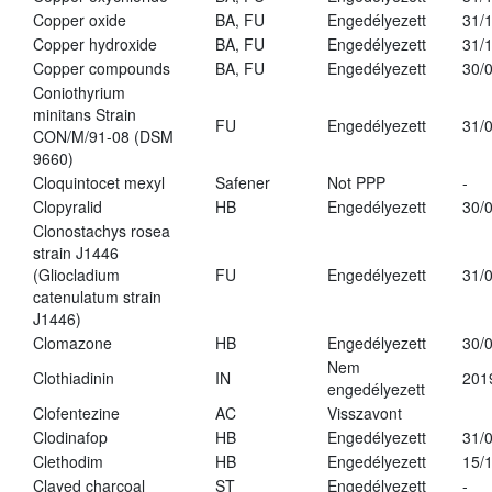
Copper oxide
BA, FU
Engedélyezett
31/
Copper hydroxide
BA, FU
Engedélyezett
31/
Copper compounds
BA, FU
Engedélyezett
30/
Coniothyrium
minitans Strain
FU
Engedélyezett
31/
CON/M/91-08 (DSM
9660)
Cloquintocet mexyl
Safener
Not PPP
-
Clopyralid
HB
Engedélyezett
30/
Clonostachys rosea
strain J1446
(Gliocladium
FU
Engedélyezett
31/
catenulatum strain
J1446)
Clomazone
HB
Engedélyezett
30/
Nem
Clothiadinin
IN
201
engedélyezett
Clofentezine
AC
Visszavont
Clodinafop
HB
Engedélyezett
31/
Clethodim
HB
Engedélyezett
15/
Clayed charcoal
ST
Engedélyezett
-