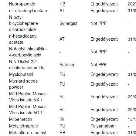
Napropamide
HB
Engedélyezett
202
n-Tetradecylacetate
AT
Engedélyezett
31/
N-octyl
bicycloheptene
Synergist
Not PPP
-
dicarboximide
n-hexadecanyl
AT
Engedélyezett
31/
acetate
N-Acetyl thiazolidin-
-
Not PPP
-
4-carboxylic acid
N,N-Diallyl-2,2-
Safener
Not PPP
-
dichloroacetamide
Myclobutanil
FU
Engedélyezett
31/
Mustard seeds
FU
Engedélyezett
-
powder
Mild Pepino Mosaic
EL
Engedélyezett
29/
Virus isolate VX 1
Mild Pepino Mosaic
EL
Engedélyezett
29/
Virus isolate VC 1
Milbemectin
IN
Engedélyezett
15/
Metyltetraprole
FU
Folyamatban
-
Metsulfuron-methyl
HB
Engedélyezett
31/