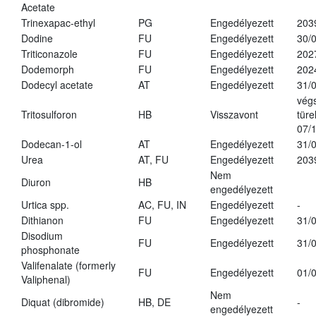
Acetate
Trinexapac-ethyl
PG
Engedélyezett
203
Dodine
FU
Engedélyezett
30/
Triticonazole
FU
Engedélyezett
202
Dodemorph
FU
Engedélyezett
202
Dodecyl acetate
AT
Engedélyezett
31/
vég
Tritosulforon
HB
Visszavont
türe
07/
Dodecan-1-ol
AT
Engedélyezett
31/
Urea
AT, FU
Engedélyezett
203
Nem
Diuron
HB
engedélyezett
Urtica spp.
AC, FU, IN
Engedélyezett
-
Dithianon
FU
Engedélyezett
31/
Disodium
FU
Engedélyezett
31/
phosphonate
Valifenalate (formerly
FU
Engedélyezett
01/
Valiphenal)
Nem
Diquat (dibromide)
HB, DE
-
engedélyezett