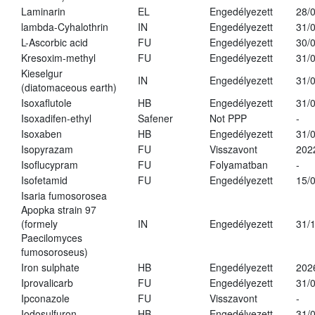
Laminarin
EL
Engedélyezett
28/
lambda-Cyhalothrin
IN
Engedélyezett
31/
L-Ascorbic acid
FU
Engedélyezett
30/
Kresoxim-methyl
FU
Engedélyezett
31/
Kieselgur
IN
Engedélyezett
31/
(diatomaceous earth)
Isoxaflutole
HB
Engedélyezett
31/
Isoxadifen-ethyl
Safener
Not PPP
-
Isoxaben
HB
Engedélyezett
31/
Isopyrazam
FU
Visszavont
202
Isoflucypram
FU
Folyamatban
-
Isofetamid
FU
Engedélyezett
15/
Isaria fumosorosea
Apopka strain 97
(formely
IN
Engedélyezett
31/
Paecilomyces
fumosoroseus)
Iron sulphate
HB
Engedélyezett
202
Iprovalicarb
FU
Engedélyezett
31/
Ipconazole
FU
Visszavont
-
Iodosulfuron
HB
Engedélyezett
31/