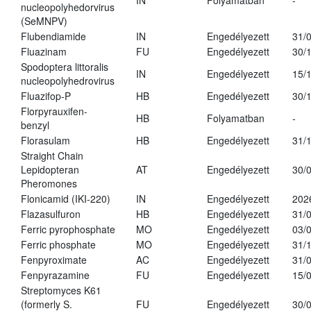
IN
Folyamatban
-
nucleopolyhedorvirus
(SeMNPV)
Flubendiamide
IN
Engedélyezett
31/
Fluazinam
FU
Engedélyezett
30/
Spodoptera littoralis
IN
Engedélyezett
15/
nucleopolyhedrovirus
Fluazifop-P
HB
Engedélyezett
30/
Florpyrauxifen-
HB
Folyamatban
-
benzyl
Florasulam
HB
Engedélyezett
31/
Straight Chain
Lepidopteran
AT
Engedélyezett
30/
Pheromones
Flonicamid (IKI-220)
IN
Engedélyezett
202
Flazasulfuron
HB
Engedélyezett
31/
Ferric pyrophosphate
MO
Engedélyezett
03/
Ferric phosphate
MO
Engedélyezett
31/
Fenpyroximate
AC
Engedélyezett
31/
Fenpyrazamine
FU
Engedélyezett
15/
Streptomyces K61
(formerly S.
FU
Engedélyezett
30/