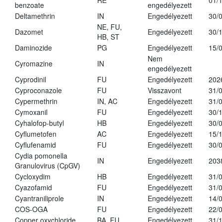
RE
01/
benzoate
engedélyezett
Deltamethrin
IN
Engedélyezett
30/
NE, FU,
Dazomet
Engedélyezett
30/
HB, ST
Daminozide
PG
Engedélyezett
15/
Nem
Cyromazine
IN
engedélyezett
Cyprodinil
FU
Engedélyezett
202
Cyproconazole
FU
Visszavont
31/
Cypermethrin
IN, AC
Engedélyezett
31/
Cymoxanil
FU
Engedélyezett
30/
Cyhalofop-butyl
HB
Engedélyezett
30/
Cyflumetofen
AC
Engedélyezett
15/
Cyflufenamid
FU
Engedélyezett
30/
Cydia pomonella
IN
Engedélyezett
203
Granulovirus (CpGV)
Cycloxydim
HB
Engedélyezett
31/
Cyazofamid
FU
Engedélyezett
31/
Cyantraniliprole
IN
Engedélyezett
14/
COS-OGA
FU
Engedélyezett
22/
Copper oxychloride
BA, FU
Engedélyezett
31/