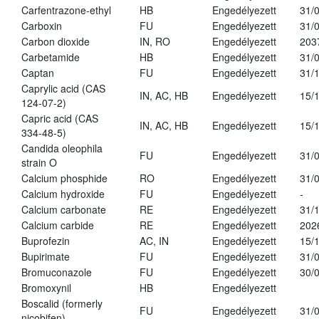
Carfentrazone-ethyl
HB
Engedélyezett
31/
Carboxin
FU
Engedélyezett
31/
Carbon dioxide
IN, RO
Engedélyezett
203
Carbetamide
HB
Engedélyezett
31/
Captan
FU
Engedélyezett
31/
Caprylic acid (CAS
IN, AC, HB
Engedélyezett
15/
124-07-2)
Capric acid (CAS
IN, AC, HB
Engedélyezett
15/
334-48-5)
Candida oleophila
FU
Engedélyezett
31/
strain O
Calcium phosphide
RO
Engedélyezett
31/
Calcium hydroxide
FU
Engedélyezett
-
Calcium carbonate
RE
Engedélyezett
31/
Calcium carbide
RE
Engedélyezett
202
Buprofezin
AC, IN
Engedélyezett
15/
Bupirimate
FU
Engedélyezett
31/
Bromuconazole
FU
Engedélyezett
30/
Bromoxynil
HB
Engedélyezett
Boscalid (formerly
FU
Engedélyezett
31/
nicobifen)