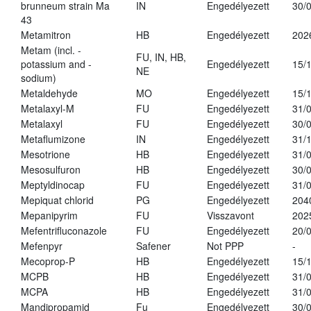
brunneum strain Ma
IN
Engedélyezett
30/
43
Metamitron
HB
Engedélyezett
202
Metam (incl. -
FU, IN, HB,
potassium and -
Engedélyezett
15/
NE
sodium)
Metaldehyde
MO
Engedélyezett
15/
Metalaxyl-M
FU
Engedélyezett
31/
Metalaxyl
FU
Engedélyezett
30/
Metaflumizone
IN
Engedélyezett
31/
Mesotrione
HB
Engedélyezett
31/
Mesosulfuron
HB
Engedélyezett
30/
Meptyldinocap
FU
Engedélyezett
31/
Mepiquat chlorid
PG
Engedélyezett
204
Mepanipyrim
FU
Visszavont
202
Mefentrifluconazole
FU
Engedélyezett
20/
Mefenpyr
Safener
Not PPP
-
Mecoprop-P
HB
Engedélyezett
15/
MCPB
HB
Engedélyezett
31/
MCPA
HB
Engedélyezett
31/
Mandipropamid
Fu
Engedélyezett
30/