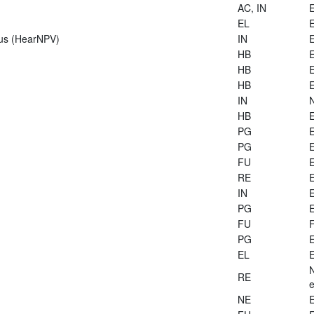
AC, IN
E
EL
E
rus (HearNPV)
IN
E
HB
E
HB
E
HB
E
IN
HB
E
PG
E
PG
E
FU
E
RE
E
IN
E
PG
E
FU
PG
E
EL
E
RE
e
NE
E