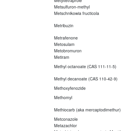
Metyltetraprole
Metsulfuron-methyl
Metschnikowia fructicola
Metribuzin
Metrafenone
Metosulam
Metobromuron
Metiram
Methyl octanoate (CAS 111-11-5)
Methyl decanoate (CAS 110-42-9)
Methoxyfenozide
Methomyl
Methiocarb (aka mercaptodimethur)
Metconazole
Metazachlor