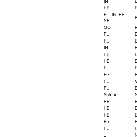
IN
E
HB
E
FU, IN, HB,
E
NE
MO
E
FU
E
FU
E
IN
E
HB
E
HB
E
FU
E
PG
E
FU
V
FU
E
Safener
HB
E
HB
E
HB
E
Fu
E
FU
E