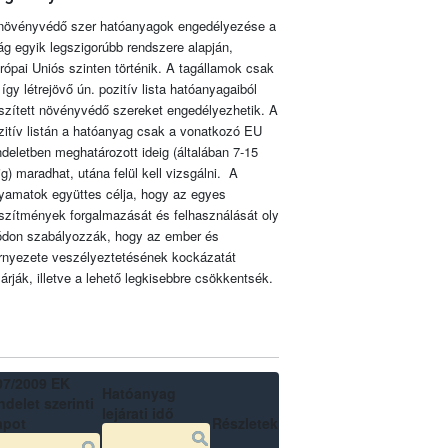
növényvédő szer hatóanyagok engedélyezése a
lág egyik legszigorúbb rendszere alapján,
rópai Uniós szinten történik. A tagállamok csak
 így létrejövő ún. pozitív lista hatóanyagaiból
szített növényvédő szereket engedélyezhetik. A
zitív listán a hatóanyag csak a vonatkozó EU
ndeletben meghatározott ideig (általában 7-15
ig) maradhat, utána felül kell vizsgálni. A
lyamatok együttes célja, hogy az egyes
szítmények forgalmazását és felhasználását oly
don szabályozzák, hogy az ember és
rnyezete veszélyeztetésének kockázatát
zárják, illetve a lehető legkisebbre csökkentsék.
07/2009 EK
Hatóanyag
delet szerinti
lejárati idő
apot
Részletek