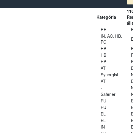
11
Kategória
Ren
áll
RE
E
IN, AC, HB,
E
PG
HB
E
HB
HB
E
AT
E
Synergist
AT
E
-
Safener
FU
E
FU
E
EL
E
EL
E
IN
E