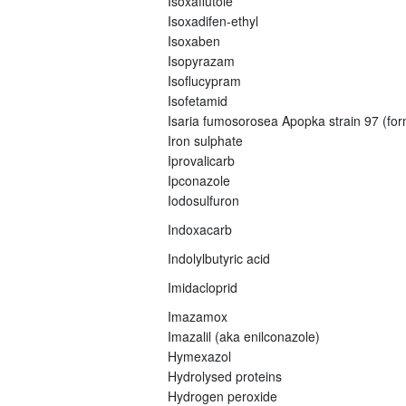
Isoxaflutole
Isoxadifen-ethyl
Isoxaben
Isopyrazam
Isoflucypram
Isofetamid
Isaria fumosorosea Apopka strain 97 (fo
Iron sulphate
Iprovalicarb
Ipconazole
Iodosulfuron
Indoxacarb
Indolylbutyric acid
Imidacloprid
Imazamox
Imazalil (aka enilconazole)
Hymexazol
Hydrolysed proteins
Hydrogen peroxide