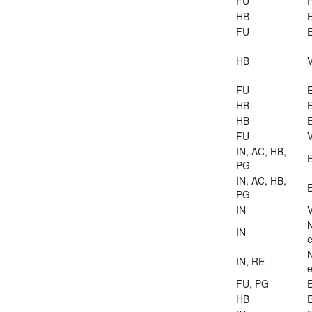
FU
HB
E
FU
E
HB
V
FU
E
HB
E
HB
E
FU
V
IN, AC, HB,
E
PG
IN, AC, HB,
E
PG
IN
V
IN
e
IN, RE
e
FU, PG
E
HB
E