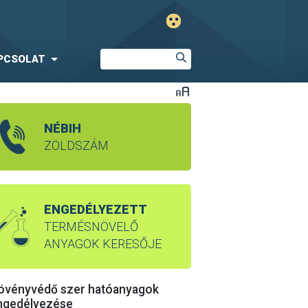
PCSOLAT
NÉBIH
ZÖLDSZÁM
ENGEDÉLYEZETT
TERMÉSNÖVELŐ
ANYAGOK KERESŐJE
övényvédő szer hatóanyagok
ngedélyezése