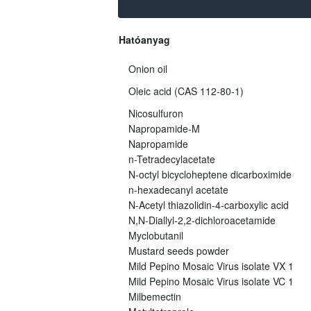
Hatóanyag
Onion oil
Oleic acid (CAS 112-80-1)
Nicosulfuron
Napropamide-M
Napropamide
n-Tetradecylacetate
N-octyl bicycloheptene dicarboximide
n-hexadecanyl acetate
N-Acetyl thiazolidin-4-carboxylic acid
N,N-Diallyl-2,2-dichloroacetamide
Myclobutanil
Mustard seeds powder
Mild Pepino Mosaic Virus isolate VX 1
Mild Pepino Mosaic Virus isolate VC 1
Milbemectin