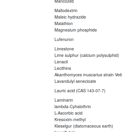
Mancozeb
Maltodextrin
Maleic hydrazide
Malathion
Magnesium phosphide
Lufenuron
Limestone
Lime sulphur (calcium polysulphid)
Lenacil
Lecithins
Akanthomyces muscarius strain Ve6
Lavandulyl senecioate
Lauric acid (CAS 143-07-7)
Laminarin
lambda-Cyhalothrin
L-Ascorbic acid
Kresoxim-methyl
Kieselgur (diatomaceous earth)