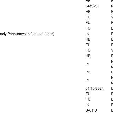
HB
E
Safener
HB
E
FU
V
FU
FU
E
rmely Paecilomyces fumosoroseus)
IN
E
HB
E
FU
E
FU
V
HB
E
IN
e
PG
E
IN
e
31/10/2024
E
FU
E
FU
E
IN
E
BA, FU
E