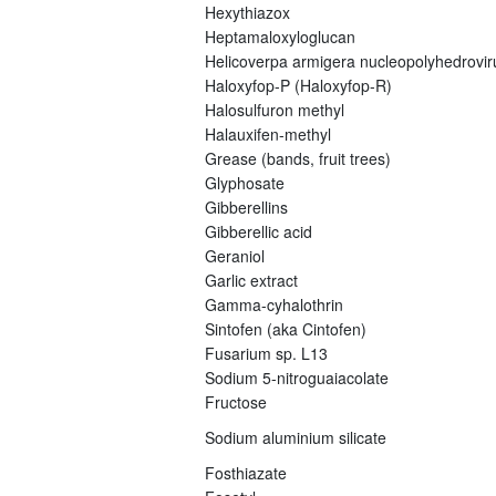
Hexythiazox
Heptamaloxyloglucan
Helicoverpa armigera nucleopolyhedrovi
Haloxyfop-P (Haloxyfop-R)
Halosulfuron methyl
Halauxifen-methyl
Grease (bands, fruit trees)
Glyphosate
Gibberellins
Gibberellic acid
Geraniol
Garlic extract
Gamma-cyhalothrin
Sintofen (aka Cintofen)
Fusarium sp. L13
Sodium 5-nitroguaiacolate
Fructose
Sodium aluminium silicate
Fosthiazate