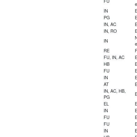
FU
e
IN
E
PG
E
IN, AC
E
IN, RO
E
IN
e
RE
FU, IN, AC
E
HB
E
FU
E
IN
E
AT
E
IN, AC, HB,
E
PG
EL
E
IN
E
FU
E
FU
E
IN
E