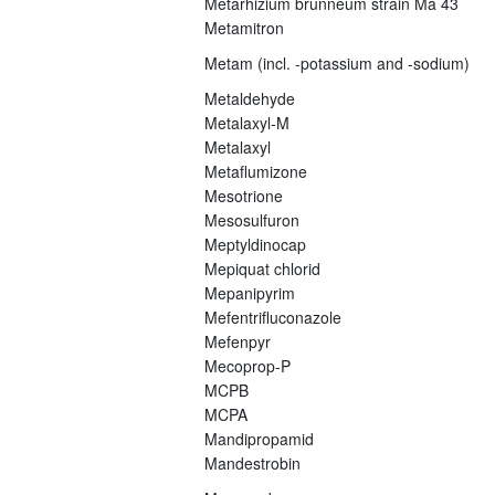
Metarhizium brunneum strain Ma 43
Metamitron
Metam (incl. -potassium and -sodium)
Metaldehyde
Metalaxyl-M
Metalaxyl
Metaflumizone
Mesotrione
Mesosulfuron
Meptyldinocap
Mepiquat chlorid
Mepanipyrim
Mefentrifluconazole
Mefenpyr
Mecoprop-P
MCPB
MCPA
Mandipropamid
Mandestrobin