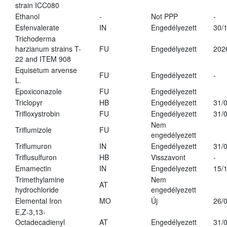
strain ICC080
Ethanol
-
Not PPP
-
Esfenvalerate
IN
Engedélyezett
30/
Trichoderma
harzianum strains T-
FU
Engedélyezett
202
22 and ITEM 908
Equisetum arvense
FU
Engedélyezett
-
L.
Epoxiconazole
FU
Engedélyezett
Triclopyr
HB
Engedélyezett
31/
Trifloxystrobin
FU
Engedélyezett
31/
Nem
Triflumizole
FU
engedélyezett
Triflumuron
IN
Engedélyezett
31/
Triflusulfuron
HB
Visszavont
-
Emamectin
IN
Engedélyezett
15/
Trimethylamine
Nem
AT
hydrochloride
engedélyezett
Elemental Iron
MO
Új
26/
E,Z-3,13-
Octadecadienyl
AT
Engedélyezett
31/