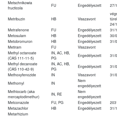
Metschnikowia
FU
Engedélyezett
27/
fructicola
vég
Metribuzin
HB
Visszavont
türe
24/
Metrafenone
FU
Engedélyezett
31/
Metosulam
HB
Engedélyezett
30/
Metobromuron
HB
Engedélyezett
31/
Metiram
FU
Visszavont
Methyl octanoate
IN, AC, HB,
Engedélyezett
31/
(CAS 111-11-5)
PG
Methyl decanoate
IN, AC, HB,
Engedélyezett
31/
(CAS 110-42-9)
PG
Methoxyfenozide
IN
Visszavont
31/
Nem
Methomyl
IN
engedélyezett
Methiocarb (aka
Nem
IN, RE
mercaptodimethur)
engedélyezett
Metconazole
FU, PG
Engedélyezett
203
Metazachlor
HB
Engedélyezett
31/
Metarhizium