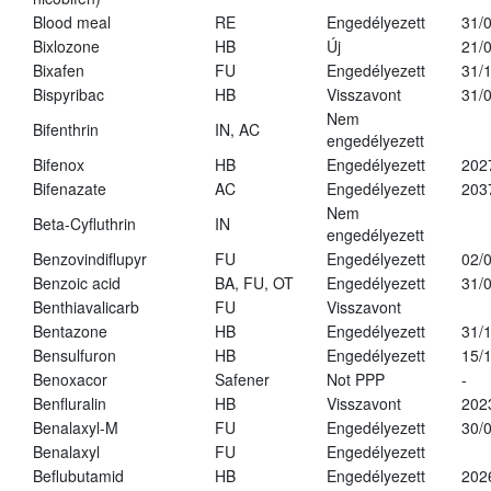
Blood meal
RE
Engedélyezett
31/
Bixlozone
HB
Új
21/
Bixafen
FU
Engedélyezett
31/
Bispyribac
HB
Visszavont
31/
Nem
Bifenthrin
IN, AC
engedélyezett
Bifenox
HB
Engedélyezett
202
Bifenazate
AC
Engedélyezett
203
Nem
Beta-Cyfluthrin
IN
engedélyezett
Benzovindiflupyr
FU
Engedélyezett
02/
Benzoic acid
BA, FU, OT
Engedélyezett
31/
Benthiavalicarb
FU
Visszavont
Bentazone
HB
Engedélyezett
31/
Bensulfuron
HB
Engedélyezett
15/
Benoxacor
Safener
Not PPP
-
Benfluralin
HB
Visszavont
202
Benalaxyl-M
FU
Engedélyezett
30/
Benalaxyl
FU
Engedélyezett
Beflubutamid
HB
Engedélyezett
202