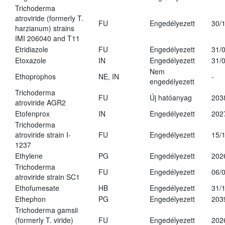
Trichoderma
atroviride (formerly T.
FU
Engedélyezett
30/
harzianum) strains
IMI 206040 and T11
Etridiazole
FU
Engedélyezett
31/
Etoxazole
IN
Engedélyezett
31/
Nem
Ethoprophos
NE, IN
-
engedélyezett
Trichoderma
FU
Új hatóanyag
203
atroviride AGR2
Etofenprox
IN
Engedélyezett
202
Trichoderma
atroviride strain I-
FU
Engedélyezett
15/
1237
Ethylene
PG
Engedélyezett
202
Trichoderma
FU
Engedélyezett
06/
atroviride strain SC1
Ethofumesate
HB
Engedélyezett
31/
Ethephon
PG
Engedélyezett
203
Trichoderma gamsii
(formerly T. viride)
FU
Engedélyezett
202