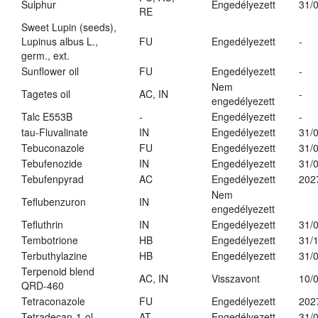
Sulphur
Engedélyezett
31/
RE
Sweet Lupin (seeds),
Lupinus albus L.,
FU
Engedélyezett
-
germ., ext.
Sunflower oil
FU
Engedélyezett
-
Nem
Tagetes oil
AC, IN
-
engedélyezett
Talc E553B
-
Engedélyezett
-
tau-Fluvalinate
IN
Engedélyezett
31/
Tebuconazole
FU
Engedélyezett
31/
Tebufenozide
IN
Engedélyezett
31/
Tebufenpyrad
AC
Engedélyezett
202
Nem
Teflubenzuron
IN
engedélyezett
Tefluthrin
IN
Engedélyezett
31/
Tembotrione
HB
Engedélyezett
31/
Terbuthylazine
HB
Engedélyezett
31/
Terpenoid blend
AC, IN
Visszavont
10/
QRD-460
Tetraconazole
FU
Engedélyezett
202
Tetradecan-1-ol
AT
Engedélyezett
31/