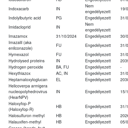
Nem
Indoxacarb
IN
19/
engedélyezett
Indolylbutyric acid
PG
Engedélyezett
31/
Nem
Imidacloprid
IN
engedélyezett
Imazamox
31/10/2024
Engedélyezett
30/
Imazalil (aka
FU
Engedélyezett
31/
enilconazole)
Hymexazol
FU
Engedélyezett
31/
Hydrolysed proteins
IN
Engedélyezett
203
Hydrogen peroxide
BA, FU
Engedélyezett
-
Hexythiazox
AC, IN
Engedélyezett
31/
Heptamaloxyloglucan
EL
Engedélyezett
203
Helicoverpa armigera
nucleopolyhedrovirus
IN
Engedélyezett
15/
(HearNPV)
Haloxyfop-P
HB
Engedélyezett
31/
(Haloxyfop-R)
Halosulfuron methyl
HB
Engedélyezett
202
Halauxifen-methyl
HB
Engedélyezett
05/