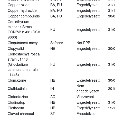
Copper oxide
BA, FU
Engedélyezett
31/
Copper hydroxide
BA, FU
Engedélyezett
31/
Copper compounds
BA, FU
Engedélyezett
30/
Coniothyrium
minitans Strain
FU
Engedélyezett
31/
CON/M/91-08 (DSM
9660)
Cloquintocet mexyl
Safener
Not PPP
-
Clopyralid
HB
Engedélyezett
30/
Clonostachys rosea
strain J1446
(Gliocladium
FU
Engedélyezett
31/
catenulatum strain
J1446)
Clomazone
HB
Engedélyezett
30/
Nem
Clothiadinin
IN
201
engedélyezett
Clofentezine
AC
Visszavont
Clodinafop
HB
Engedélyezett
31/
Clethodim
HB
Engedélyezett
15/
Clayed charcoal
ST
Engedélyezett
-