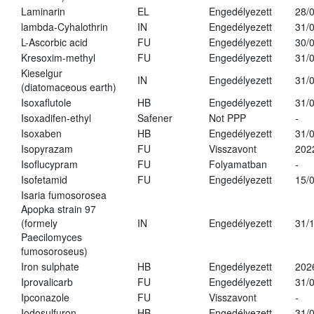
Laminarin
EL
Engedélyezett
28/
lambda-Cyhalothrin
IN
Engedélyezett
31/
L-Ascorbic acid
FU
Engedélyezett
30/
Kresoxim-methyl
FU
Engedélyezett
31/
Kieselgur
IN
Engedélyezett
31/
(diatomaceous earth)
Isoxaflutole
HB
Engedélyezett
31/
Isoxadifen-ethyl
Safener
Not PPP
-
Isoxaben
HB
Engedélyezett
31/
Isopyrazam
FU
Visszavont
202
Isoflucypram
FU
Folyamatban
-
Isofetamid
FU
Engedélyezett
15/
Isaria fumosorosea
Apopka strain 97
(formely
IN
Engedélyezett
31/
Paecilomyces
fumosoroseus)
Iron sulphate
HB
Engedélyezett
202
Iprovalicarb
FU
Engedélyezett
31/
Ipconazole
FU
Visszavont
-
Iodosulfuron
HB
Engedélyezett
31/