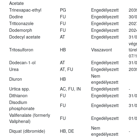
Acetate
Trinexapac-ethyl
PG
Engedélyezett
203
Dodine
FU
Engedélyezett
30/
Triticonazole
FU
Engedélyezett
202
Dodemorph
FU
Engedélyezett
202
Dodecyl acetate
AT
Engedélyezett
31/
vég
Tritosulforon
HB
Visszavont
türe
07/
Dodecan-1-ol
AT
Engedélyezett
31/
Urea
AT, FU
Engedélyezett
203
Nem
Diuron
HB
engedélyezett
Urtica spp.
AC, FU, IN
Engedélyezett
-
Dithianon
FU
Engedélyezett
31/
Disodium
FU
Engedélyezett
31/
phosphonate
Valifenalate (formerly
FU
Engedélyezett
01/
Valiphenal)
Nem
Diquat (dibromide)
HB, DE
-
engedélyezett