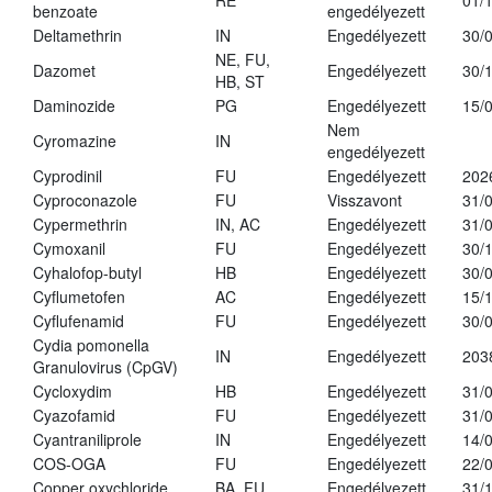
RE
01/
benzoate
engedélyezett
Deltamethrin
IN
Engedélyezett
30/
NE, FU,
Dazomet
Engedélyezett
30/
HB, ST
Daminozide
PG
Engedélyezett
15/
Nem
Cyromazine
IN
engedélyezett
Cyprodinil
FU
Engedélyezett
202
Cyproconazole
FU
Visszavont
31/
Cypermethrin
IN, AC
Engedélyezett
31/
Cymoxanil
FU
Engedélyezett
30/
Cyhalofop-butyl
HB
Engedélyezett
30/
Cyflumetofen
AC
Engedélyezett
15/
Cyflufenamid
FU
Engedélyezett
30/
Cydia pomonella
IN
Engedélyezett
203
Granulovirus (CpGV)
Cycloxydim
HB
Engedélyezett
31/
Cyazofamid
FU
Engedélyezett
31/
Cyantraniliprole
IN
Engedélyezett
14/
COS-OGA
FU
Engedélyezett
22/
Copper oxychloride
BA, FU
Engedélyezett
31/