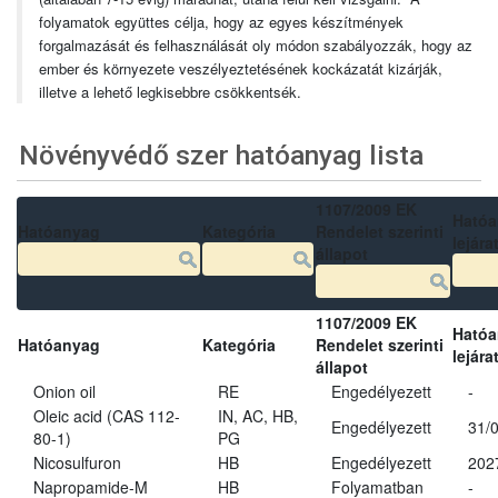
folyamatok együttes célja, hogy az egyes készítmények
forgalmazását és felhasználását oly módon szabályozzák, hogy az
ember és környezete veszélyeztetésének kockázatát kizárják,
illetve a lehető legkisebbre csökkentsék.
Növényvédő szer hatóanyag lista
1107/2009 EK
Ható
Hatóanyag
Kategória
Rendelet szerinti
lejára
állapot
1107/2009 EK
Ható
Hatóanyag
Kategória
Rendelet szerinti
lejára
állapot
Onion oil
RE
Engedélyezett
-
Oleic acid (CAS 112-
IN, AC, HB,
Engedélyezett
31/
80-1)
PG
Nicosulfuron
HB
Engedélyezett
202
Napropamide-M
HB
Folyamatban
-