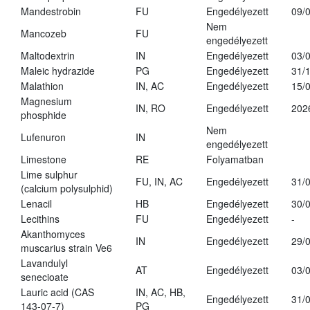
Mandestrobin
FU
Engedélyezett
09/
Nem
Mancozeb
FU
engedélyezett
Maltodextrin
IN
Engedélyezett
03/
Maleic hydrazide
PG
Engedélyezett
31/
Malathion
IN, AC
Engedélyezett
15/
Magnesium
IN, RO
Engedélyezett
202
phosphide
Nem
Lufenuron
IN
engedélyezett
Limestone
RE
Folyamatban
Lime sulphur
FU, IN, AC
Engedélyezett
31/
(calcium polysulphid)
Lenacil
HB
Engedélyezett
30/
Lecithins
FU
Engedélyezett
-
Akanthomyces
IN
Engedélyezett
29/
muscarius strain Ve6
Lavandulyl
AT
Engedélyezett
03/
senecioate
Lauric acid (CAS
IN, AC, HB,
Engedélyezett
31/
143-07-7)
PG