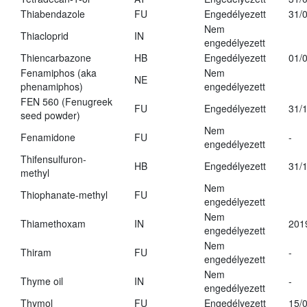
Thiabendazole
FU
Engedélyezett
31/
Nem
Thiacloprid
IN
engedélyezett
Thiencarbazone
HB
Engedélyezett
01/
Fenamiphos (aka
Nem
NE
phenamiphos)
engedélyezett
FEN 560 (Fenugreek
FU
Engedélyezett
31/
seed powder)
Nem
Fenamidone
FU
-
engedélyezett
Thifensulfuron-
HB
Engedélyezett
31/
methyl
Nem
Thiophanate-methyl
FU
engedélyezett
Nem
Thiamethoxam
IN
201
engedélyezett
Nem
Thiram
FU
-
engedélyezett
Nem
Thyme oil
IN
-
engedélyezett
Thymol
FU
Engedélyezett
15/