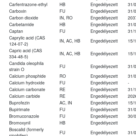
Carfentrazone-ethyl
HB
Engedélyezett
31/
Carboxin
FU
Engedélyezett
31/
Carbon dioxide
IN, RO
Engedélyezett
203
Carbetamide
HB
Engedélyezett
31/
Captan
FU
Engedélyezett
31/
Caprylic acid (CAS
IN, AC, HB
Engedélyezett
15/
124-07-2)
Capric acid (CAS
IN, AC, HB
Engedélyezett
15/
334-48-5)
Candida oleophila
FU
Engedélyezett
31/
strain O
Calcium phosphide
RO
Engedélyezett
31/
Calcium hydroxide
FU
Engedélyezett
-
Calcium carbonate
RE
Engedélyezett
31/
Calcium carbide
RE
Engedélyezett
202
Buprofezin
AC, IN
Engedélyezett
15/
Bupirimate
FU
Engedélyezett
31/
Bromuconazole
FU
Engedélyezett
30/
Bromoxynil
HB
Engedélyezett
Boscalid (formerly
FU
Engedélyezett
31/
nicobifen)