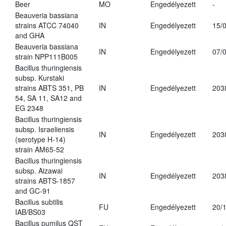
Beer
MO
Engedélyezett
-
Beauveria bassiana
strains ATCC 74040
IN
Engedélyezett
15/
and GHA
Beauveria bassiana
IN
Engedélyezett
07/
strain NPP111B005
Bacillus thuringiensis
subsp. Kurstaki
strains ABTS 351, PB
IN
Engedélyezett
203
54, SA 11, SA12 and
EG 2348
Bacillus thuringiensis
subsp. Israeliensis
IN
Engedélyezett
203
(serotype H-14)
strain AM65-52
Bacillus thuringiensis
subsp. Aizawai
IN
Engedélyezett
203
strains ABTS-1857
and GC-91
Bacillus subtilis
FU
Engedélyezett
20/
IAB/BS03
Bacillus pumilus QST