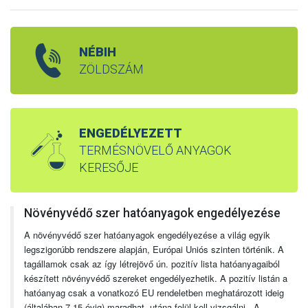
NÉBIH
ZÖLDSZÁM
ENGEDÉLYEZETT
TERMÉSNÖVELŐ ANYAGOK
KERESŐJE
Növényvédő szer hatóanyagok engedélyezése
A növényvédő szer hatóanyagok engedélyezése a világ egyik
legszigorúbb rendszere alapján, Európai Uniós szinten történik. A
tagállamok csak az így létrejövő ún. pozitív lista hatóanyagaiból
készített növényvédő szereket engedélyezhetik. A pozitív listán a
hatóanyag csak a vonatkozó EU rendeletben meghatározott ideig
(általában 7-15 évig) maradhat, utána felül kell vizsgálni. A