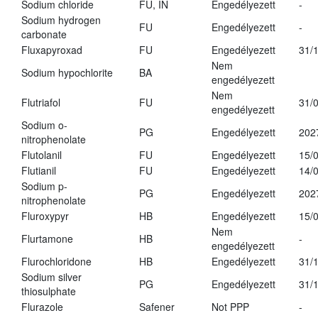
Sodium chloride
FU, IN
Engedélyezett
-
Sodium hydrogen
FU
Engedélyezett
-
carbonate
Fluxapyroxad
FU
Engedélyezett
31/
Nem
Sodium hypochlorite
BA
engedélyezett
Nem
Flutriafol
FU
31/
engedélyezett
Sodium o-
PG
Engedélyezett
202
nitrophenolate
Flutolanil
FU
Engedélyezett
15/
Flutianil
FU
Engedélyezett
14/
Sodium p-
PG
Engedélyezett
202
nitrophenolate
Fluroxypyr
HB
Engedélyezett
15/
Nem
Flurtamone
HB
-
engedélyezett
Flurochloridone
HB
Engedélyezett
31/
Sodium silver
PG
Engedélyezett
31/
thiosulphate
Flurazole
Safener
Not PPP
-