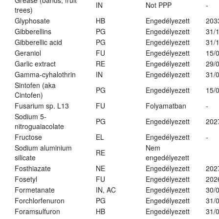
Grease (bands, fruit
IN
Not PPP
-
trees)
Glyphosate
HB
Engedélyezett
203
Gibberellins
PG
Engedélyezett
31/
Gibberellic acid
PG
Engedélyezett
31/
Geraniol
FU
Engedélyezett
15/
Garlic extract
RE
Engedélyezett
29/
Gamma-cyhalothrin
IN
Engedélyezett
31/
Sintofen (aka
PG
Engedélyezett
15/
Cintofen)
Fusarium sp. L13
FU
Folyamatban
-
Sodium 5-
PG
Engedélyezett
202
nitroguaiacolate
Fructose
EL
Engedélyezett
-
Sodium aluminium
Nem
RE
silicate
engedélyezett
Fosthiazate
NE
Engedélyezett
202
Fosetyl
FU
Engedélyezett
202
Formetanate
IN, AC
Engedélyezett
30/
Forchlorfenuron
PG
Engedélyezett
31/
Foramsulfuron
HB
Engedélyezett
31/