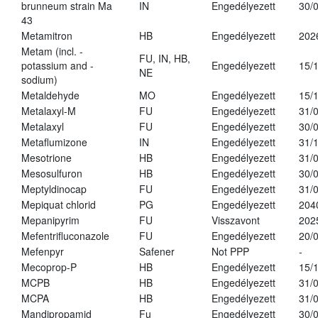
brunneum strain Ma
IN
Engedélyezett
30/
43
Metamitron
HB
Engedélyezett
202
Metam (incl. -
FU, IN, HB,
potassium and -
Engedélyezett
15/
NE
sodium)
Metaldehyde
MO
Engedélyezett
15/
Metalaxyl-M
FU
Engedélyezett
31/
Metalaxyl
FU
Engedélyezett
30/
Metaflumizone
IN
Engedélyezett
31/
Mesotrione
HB
Engedélyezett
31/
Mesosulfuron
HB
Engedélyezett
30/
Meptyldinocap
FU
Engedélyezett
31/
Mepiquat chlorid
PG
Engedélyezett
204
Mepanipyrim
FU
Visszavont
202
Mefentrifluconazole
FU
Engedélyezett
20/
Mefenpyr
Safener
Not PPP
-
Mecoprop-P
HB
Engedélyezett
15/
MCPB
HB
Engedélyezett
31/
MCPA
HB
Engedélyezett
31/
Mandipropamid
Fu
Engedélyezett
30/