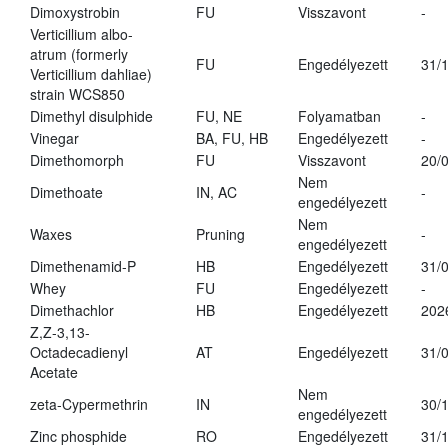
Dimoxystrobin
FU
Visszavont
-
Verticillium albo-
atrum (formerly
FU
Engedélyezett
31/
Verticillium dahliae)
strain WCS850
Dimethyl disulphide
FU, NE
Folyamatban
-
Vinegar
BA, FU, HB
Engedélyezett
-
Dimethomorph
FU
Visszavont
20/
Nem
Dimethoate
IN, AC
-
engedélyezett
Nem
Waxes
Pruning
-
engedélyezett
Dimethenamid-P
HB
Engedélyezett
31/
Whey
FU
Engedélyezett
-
Dimethachlor
HB
Engedélyezett
202
Z,Z-3,13-
Octadecadienyl
AT
Engedélyezett
31/
Acetate
Nem
zeta-Cypermethrin
IN
30/
engedélyezett
Zinc phosphide
RO
Engedélyezett
31/