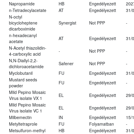
Napropamide
HB
Engedélyezett
202
n-Tetradecylacetate
AT
Engedélyezett
31/
N-octyl
bicycloheptene
Synergist
Not PPP
-
dicarboximide
n-hexadecanyl
AT
Engedélyezett
31/
acetate
N-Acetyl thiazolidin-
-
Not PPP
-
4-carboxylic acid
N,N-Diallyl-2,2-
Safener
Not PPP
-
dichloroacetamide
Myclobutanil
FU
Engedélyezett
31/
Mustard seeds
FU
Engedélyezett
-
powder
Mild Pepino Mosaic
EL
Engedélyezett
29/
Virus isolate VX 1
Mild Pepino Mosaic
EL
Engedélyezett
29/
Virus isolate VC 1
Milbemectin
IN
Engedélyezett
15/
Metyltetraprole
FU
Folyamatban
-
Metsulfuron-methyl
HB
Engedélyezett
31/