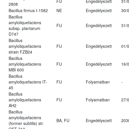
FU
Engedélyezett
31/
2808
Bacillus firmus I-1582
NE
Engedélyezett
30/
Bacillus
amyloliquefaciens
FU
Engedélyezett
31/
subsp. plantarum
D747
Bacillus
amyloliquefaciens
FU
Engedélyezett
01/
strain FZB24
Bacillus
amyloliquefaciens
FU
Engedélyezett
16/
MBI 600
Bacillus
amyloliquefaciens IT-
FU
Folyamatban
-
45
Bacillus
amyloliquefaciens
FU
Folyamatban
27/
AH2
Bacillus
amyloliquefaciens
BA, FU
Engedélyezett
203
(former subtilis) str.