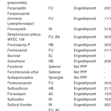
griseoviridis)
Fenpropidin
FU
Engedélyezett
202
Fenpicoxamid
(formerly:
FU
Engedélyezett
11/
Lyserphenvalpyr)
Fenoxycarb
IN
Engedélyezett
31/
Streptomyces lydicus
FU, BA
Engedélyezett
30/
WYEC 108
Fenoxaprop-P
HB
Engedélyezett
30/
Fenhexamid
FU
Engedélyezett
31/
Sucrose
EL
Engedélyezett
-
Sulcotrione
HB
Engedélyezett
202
Fenclorim
Safener
Not PPP
-
Fenchlorazole-ethyl
Safener
Not PPP
-
Sulfaquinoxaline
Synergist
Not PPP
-
Fenbuconazole
FU
Engedélyezett
30/
Sulfosulfuron
HB
Engedélyezett
31/
Fenazaquin
AC
Engedélyezett
15/
Sulfoxaflor
IN
Engedélyezett
18/
Sulfuryl fluoride
IN
Engedélyezett
202
FU, AC,