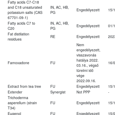
Fatty acids C7-C18
and C18 unsaturated
IN, AC, HB,
Engedélyezett
15/
potassium salts (CAS
PG
67701-09-1)
Fatty acids C7 to
IN, AC, HB,
Engedélyezett
01/
C20
PG
Fat distilation
RE
Engedélyezett
202
residues
Nem
engedélyezett,
visszavonás
hatálya 2022.
Famoxadone
FU
16/
03.16., végső
türelmi idő
vége
2022.09.16.
Extract from tea tree
FU
Engedélyezett
15/
Extender
Synergist
Not PPP
-
Trichoderma
asperellum (strain
FU
Engedélyezett
15/
T34)
Eugenol
FU
Engedélyezett
15/