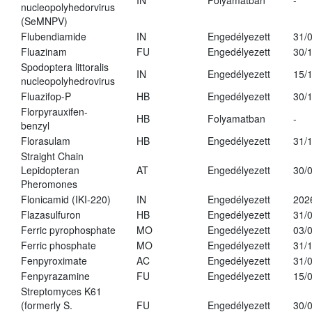
IN
Folyamatban
-
nucleopolyhedorvirus
(SeMNPV)
Flubendiamide
IN
Engedélyezett
31/
Fluazinam
FU
Engedélyezett
30/
Spodoptera littoralis
IN
Engedélyezett
15/
nucleopolyhedrovirus
Fluazifop-P
HB
Engedélyezett
30/
Florpyrauxifen-
HB
Folyamatban
-
benzyl
Florasulam
HB
Engedélyezett
31/
Straight Chain
Lepidopteran
AT
Engedélyezett
30/
Pheromones
Flonicamid (IKI-220)
IN
Engedélyezett
202
Flazasulfuron
HB
Engedélyezett
31/
Ferric pyrophosphate
MO
Engedélyezett
03/
Ferric phosphate
MO
Engedélyezett
31/
Fenpyroximate
AC
Engedélyezett
31/
Fenpyrazamine
FU
Engedélyezett
15/
Streptomyces K61
(formerly S.
FU
Engedélyezett
30/