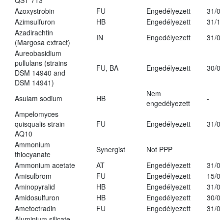
QST 713
Azoxystrobin
FU
Engedélyezett
31/
Azimsulfuron
HB
Engedélyezett
31/
Azadirachtin
IN
Engedélyezett
31/
(Margosa extract)
Aureobasidium
pullulans (strains
FU, BA
Engedélyezett
30/
DSM 14940 and
DSM 14941)
Nem
Asulam sodium
HB
-
engedélyezett
Ampelomyces
quisqualis strain
FU
Engedélyezett
31/
AQ10
Ammonium
Synergist
Not PPP
thiocyanate
Ammonium acetate
AT
Engedélyezett
31/
Amisulbrom
FU
Engedélyezett
15/
Aminopyralid
HB
Engedélyezett
31/
Amidosulfuron
HB
Engedélyezett
30/
Ametoctradin
FU
Engedélyezett
31/
Aluminium silicate