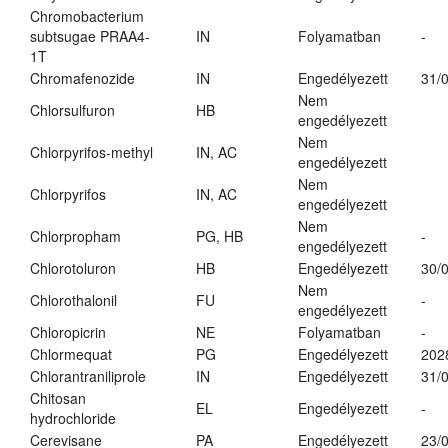
Chromobacterium
subtsugae PRAA4-
IN
Folyamatban
-
1T
Chromafenozide
IN
Engedélyezett
31/
Nem
Chlorsulfuron
HB
engedélyezett
Nem
Chlorpyrifos-methyl
IN, AC
engedélyezett
Nem
Chlorpyrifos
IN, AC
engedélyezett
Nem
Chlorpropham
PG, HB
-
engedélyezett
Chlorotoluron
HB
Engedélyezett
30/
Nem
Chlorothalonil
FU
-
engedélyezett
Chloropicrin
NE
Folyamatban
-
Chlormequat
PG
Engedélyezett
202
Chlorantraniliprole
IN
Engedélyezett
31/
Chitosan
EL
Engedélyezett
-
hydrochloride
Cerevisane
PA
Engedélyezett
23/