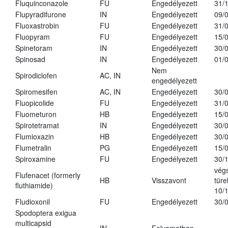
Fluquinconazole
FU
Engedélyezett
31/
Flupyradifurone
IN
Engedélyezett
09/
Fluoxastrobin
FU
Engedélyezett
31/
Fluopyram
FU
Engedélyezett
15/
Spinetoram
IN
Engedélyezett
30/
Spinosad
IN
Engedélyezett
01/
Nem
Spirodiclofen
AC, IN
engedélyezett
Spiromesifen
AC, IN
Engedélyezett
30/
Fluopicolide
FU
Engedélyezett
31/
Fluometuron
HB
Engedélyezett
15/
Spirotetramat
IN
Engedélyezett
30/
Flumioxazin
HB
Engedélyezett
30/
Flumetralin
PG
Engedélyezett
15/
Spiroxamine
FU
Engedélyezett
30/
vég
Flufenacet (formerly
HB
Visszavont
türe
fluthiamide)
10/
Fludioxonil
FU
Engedélyezett
30/
Spodoptera exigua
multicapsid