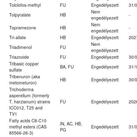
Tolclofos-methyl
FU
Engedélyezett
31/
Nem
Tolpyralate
HB
-
engedélyezett
Nem
Topramezone
HB
-
engedélyezett
Tri-allate
HB
Engedélyezett
202
Nem
Triadimenol
FU
engedélyezett
Triazoxide
FU
Engedélyezett
30/
Tribasic copper
BA, FU
Engedélyezett
31/
sulfate
Tribenuron (aka
HB
Engedélyezett
30/
metometuron)
Trichoderma
asperellum (formerly
T. harzianum) strains
FU
Engedélyezett
202
ICC012, T25 and
TV1
Fatty acids C8-C10
IN, AC, HB,
methyl esters (CAS
Engedélyezett
31/
PG
85566-26-3)