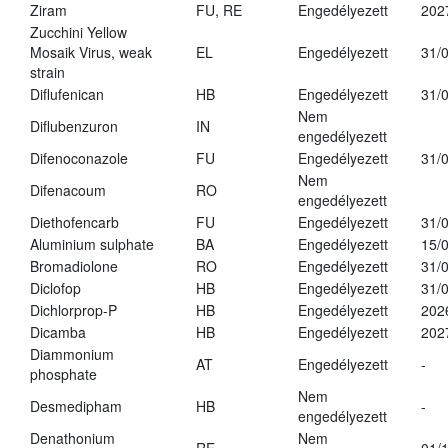
Ziram
FU, RE
Engedélyezett
202
Zucchini Yellow
Mosaik Virus, weak
EL
Engedélyezett
31/
strain
Diflufenican
HB
Engedélyezett
31/
Nem
Diflubenzuron
IN
engedélyezett
Difenoconazole
FU
Engedélyezett
31/
Nem
Difenacoum
RO
engedélyezett
Diethofencarb
FU
Engedélyezett
31/
Aluminium sulphate
BA
Engedélyezett
15/
Bromadiolone
RO
Engedélyezett
31/
Diclofop
HB
Engedélyezett
31/
Dichlorprop-P
HB
Engedélyezett
202
Dicamba
HB
Engedélyezett
202
Diammonium
AT
Engedélyezett
-
phosphate
Nem
Desmedipham
HB
-
engedélyezett
Denathonium
Nem