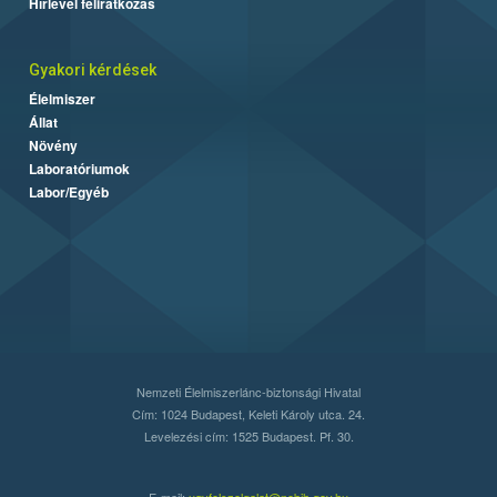
Hírlevél feliratkozás
Gyakori kérdések
Élelmiszer
Állat
Növény
Laboratóriumok
Labor/Egyéb
Nemzeti Élelmiszerlánc-biztonsági Hivatal
Cím: 1024 Budapest, Keleti Károly utca. 24.
Levelezési cím: 1525 Budapest. Pf. 30.
E-mail:
ugyfelszolgalat@nebih.gov.hu