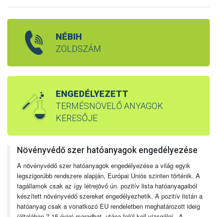
NÉBIH
ZÖLDSZÁM
ENGEDÉLYEZETT
TERMÉSNÖVELŐ ANYAGOK
KERESŐJE
Növényvédő szer hatóanyagok engedélyezése
A növényvédő szer hatóanyagok engedélyezése a világ egyik
legszigorúbb rendszere alapján, Európai Uniós szinten történik. A
tagállamok csak az így létrejövő ún. pozitív lista hatóanyagaiból
készített növényvédő szereket engedélyezhetik. A pozitív listán a
hatóanyag csak a vonatkozó EU rendeletben meghatározott ideig
(általában 7-15 évig) maradhat, utána felül kell vizsgálni. A