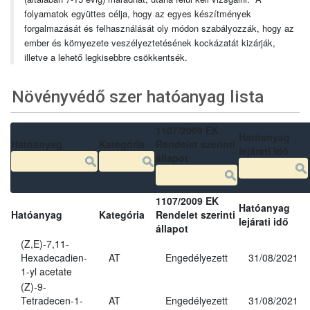
folyamatok együttes célja, hogy az egyes készítmények
forgalmazását és felhasználását oly módon szabályozzák, hogy az
ember és környezete veszélyeztetésének kockázatát kizárják,
illetve a lehető legkisebbre csökkentsék.
Növényvédő szer hatóanyag lista
1107/2009 EK
Hatóanyag
Hatóanyag
Kategória
Rendelet szerinti
lejárati idő
állapot
1107/2009 EK
Hatóanyag
Hatóanyag
Kategória
Rendelet szerinti
lejárati idő
állapot
(Z,E)-7,11-
Hexadecadien-
AT
Engedélyezett
31/08/2021
1-yl acetate
(Z)-9-
Tetradecen-1-
AT
Engedélyezett
31/08/2021