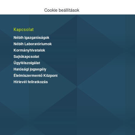
Cookie beállítások
Kapcsolat
Nébih Igazgatóságok
Nébih Laboratóriumok
Kormányhivatalok
Sajtókapcsolat
Ügyfélszolgálat
Hatósági jogsegély
Élelmiszermentő Központ
Hírlevél feliratkozás