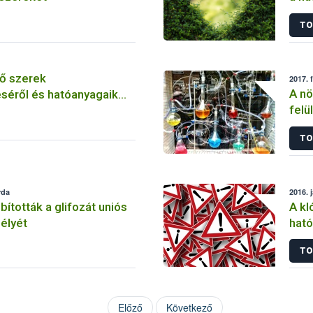
szer
TO
ő szerek
2017. 
A nö
séről és hatóanyagaik
felü
TO
rda
2016. 
tották a glifozát uniós
A kl
élyét
ható
korl
TO
Előző
Következő