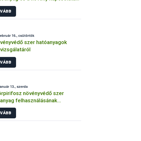
int
VÁBB
február 16., csütörtök
vényvédő szer hatóanyagok
lvizsgálatáról
VÁBB
január 13., szerda
órpirifosz növényvédő szer
anyag felhasználásának
átozása
VÁBB