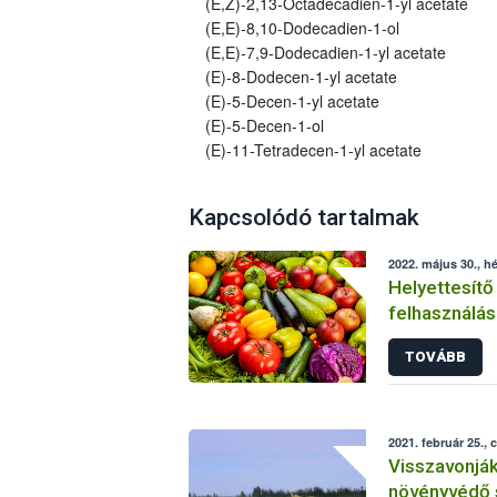
(E,Z)-2,13-Octadecadien-1-yl acetate
(E,E)-8,10-Dodecadien-1-ol
(E,E)-7,9-Dodecadien-1-yl acetate
(E)-8-Dodecen-1-yl acetate
(E)-5-Decen-1-yl acetate
(E)-5-Decen-1-ol
(E)-11-Tetradecen-1-yl acetate
Kapcsolódó tartalmak
2022. május 30., hé
Helyettesítő
felhasználás
növényvéde
TOVÁBB
2021. február 25., 
Visszavonjá
növényvédő 