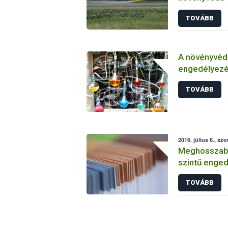
TOVÁBB
A növényvéd
engedélyezé
vizsgálatáról
TOVÁBB
2016. július 6., sze
Meghosszabbí
szintű enged
TOVÁBB