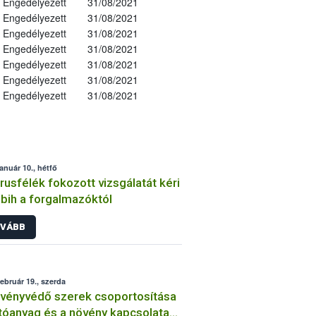
Engedélyezett
31/08/2021
Engedélyezett
31/08/2021
Engedélyezett
31/08/2021
Engedélyezett
31/08/2021
Engedélyezett
31/08/2021
Engedélyezett
31/08/2021
Engedélyezett
31/08/2021
január 10., hétfő
trusfélék fokozott vizsgálatát kéri
bih a forgalmazóktól
VÁBB
február 19., szerda
vényvédő szerek csoportosítása
tóanyag és a növény kapcsolata