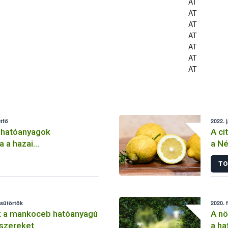
AT
AT
AT
AT
AT
AT
AT
tfő
2022. 
 hatóanyagok
A ci
a a hazai
a Né
lemben
TO
csütörtök
2020. 
k a mankoceb hatóanyagú
A nö
szereket
a ha