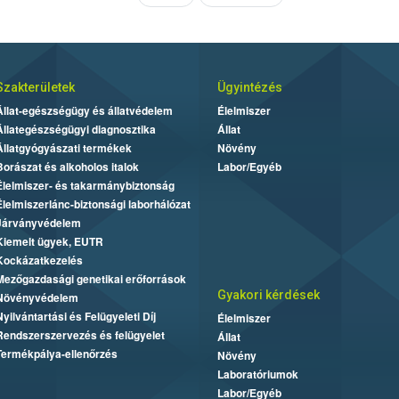
Szakterületek
Ügyintézés
Állat-egészségügy és állatvédelem
Élelmiszer
Állategészségügyi diagnosztika
Állat
Állatgyógyászati termékek
Növény
Borászat és alkoholos italok
Labor/Egyéb
Élelmiszer- és takarmánybiztonság
Élelmiszerlánc-biztonsági laborhálózat
Járványvédelem
Kiemelt ügyek, EUTR
Kockázatkezelés
Mezőgazdasági genetikai erőforrások
Gyakori kérdések
Növényvédelem
Nyilvántartási és Felügyeleti Díj
Élelmiszer
Rendszerszervezés és felügyelet
Állat
Termékpálya-ellenőrzés
Növény
Laboratóriumok
Labor/Egyéb