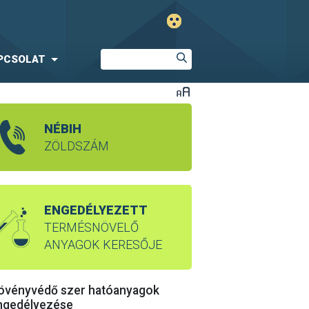
PCSOLAT
NÉBIH
ZÖLDSZÁM
ENGEDÉLYEZETT
TERMÉSNÖVELŐ
ANYAGOK KERESŐJE
övényvédő szer hatóanyagok
ngedélyezése