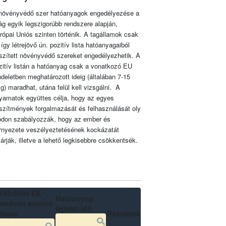
növényvédő szer hatóanyagok engedélyezése a
lág egyik legszigorúbb rendszere alapján,
rópai Uniós szinten történik. A tagállamok csak
 így létrejövő ún. pozitív lista hatóanyagaiból
szített növényvédő szereket engedélyezhetik. A
zitív listán a hatóanyag csak a vonatkozó EU
ndeletben meghatározott ideig (általában 7-15
ig) maradhat, utána felül kell vizsgálni. A
lyamatok együttes célja, hogy az egyes
szítmények forgalmazását és felhasználását oly
don szabályozzák, hogy az ember és
rnyezete veszélyeztetésének kockázatát
zárják, illetve a lehető legkisebbre csökkentsék.
107/2009 EK
Hatóanyag
endelet szerinti
lejárati idő
llapot
Részletek