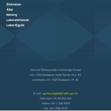
Élelmiszer
Állat
Növény
Laboratóriumok
Labor/Egyéb
Nemzeti Élelmiszerlánc-biztonsági Hivatal
Cím: 1024 Budapest, Keleti Károly utca. 24.
Levelezési cím: 1525 Budapest. Pf. 30.
E-mail:
ugyfelszolgalat@nebih.gov.hu
Zöld szám: 06-80/263-244
Telefon: 06-1/ 336-9000
Fax: 06-1/336-9479