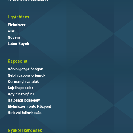
Ügyintézés
Élelmiszer
Állat
Növény
Labor/Egyéb
Kapcsolat
Nébih Igazgatóságok
Nébih Laboratóriumok
Kormányhivatalok
Sajtókapcsolat
Ügyfélszolgálat
Hatósági jogsegély
Élelmiszermentő Központ
Hírlevél feliratkozás
Gyakori kérdések