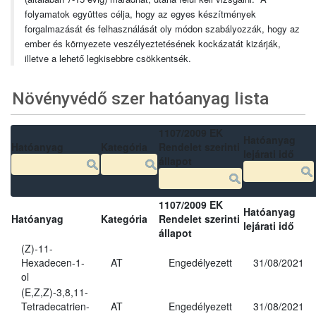
folyamatok együttes célja, hogy az egyes készítmények
forgalmazását és felhasználását oly módon szabályozzák, hogy az
ember és környezete veszélyeztetésének kockázatát kizárják,
illetve a lehető legkisebbre csökkentsék.
Növényvédő szer hatóanyag lista
1107/2009 EK
Hatóanyag
Hatóanyag
Kategória
Rendelet szerinti
lejárati idő
állapot
1107/2009 EK
Hatóanyag
Hatóanyag
Kategória
Rendelet szerinti
lejárati idő
állapot
(Z)-11-
Hexadecen-1-
AT
Engedélyezett
31/08/2021
ol
(E,Z,Z)-3,8,11-
Tetradecatrien-
AT
Engedélyezett
31/08/2021