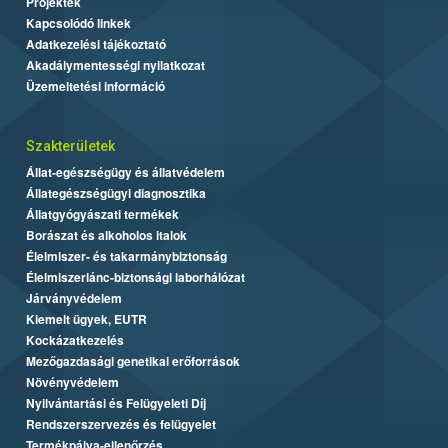
Projektek
Kapcsolódó linkek
Adatkezelési tájékoztató
Akadálymentességi nyilatkozat
Üzemeltetési információ
Szakterületek
Állat-egészségügy és állatvédelem
Állategészségügyi diagnosztika
Állatgyógyászati termékek
Borászat és alkoholos italok
Élelmiszer- és takarmánybiztonság
Élelmiszerlánc-biztonsági laborhálózat
Járványvédelem
Kiemelt ügyek, EUTR
Kockázatkezelés
Mezőgazdasági genetikai erőforrások
Növényvédelem
Nyilvántartási és Felügyeleti Díj
Rendszerszervezés és felügyelet
Termékpálya-ellenőrzés