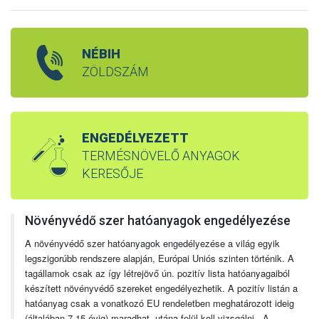
NÉBIH
ZÖLDSZÁM
ENGEDÉLYEZETT
TERMÉSNÖVELŐ ANYAGOK
KERESŐJE
Növényvédő szer hatóanyagok engedélyezése
A növényvédő szer hatóanyagok engedélyezése a világ egyik
legszigorúbb rendszere alapján, Európai Uniós szinten történik. A
tagállamok csak az így létrejövő ún. pozitív lista hatóanyagaiból
készített növényvédő szereket engedélyezhetik. A pozitív listán a
hatóanyag csak a vonatkozó EU rendeletben meghatározott ideig
(általában 7-15 évig) maradhat, utána felül kell vizsgálni. A