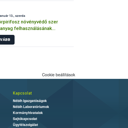
január 13., szerda
órpirifosz növényvédő szer
anyag felhasználásának
átozása
VÁBB
Cookie beállítások
Kapcsolat
Nébih Igazgatóságok
Nébih Laboratóriumok
Kormányhivatalok
Sajtókapcsolat
Ügyfélszolgálat