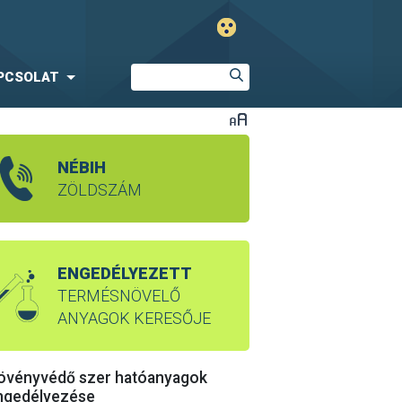
PCSOLAT
NÉBIH
ZÖLDSZÁM
ENGEDÉLYEZETT
TERMÉSNÖVELŐ
ANYAGOK KERESŐJE
övényvédő szer hatóanyagok
ngedélyezése