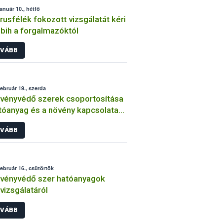
január 10., hétfő
trusfélék fokozott vizsgálatát kéri
bih a forgalmazóktól
VÁBB
február 19., szerda
vényvédő szerek csoportosítása
tóanyag és a növény kapcsolata
int
VÁBB
február 16., csütörtök
vényvédő szer hatóanyagok
lvizsgálatáról
VÁBB