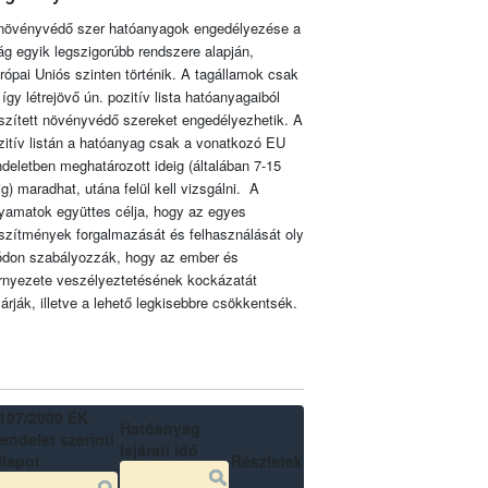
növényvédő szer hatóanyagok engedélyezése a
lág egyik legszigorúbb rendszere alapján,
rópai Uniós szinten történik. A tagállamok csak
 így létrejövő ún. pozitív lista hatóanyagaiból
szített növényvédő szereket engedélyezhetik. A
zitív listán a hatóanyag csak a vonatkozó EU
ndeletben meghatározott ideig (általában 7-15
ig) maradhat, utána felül kell vizsgálni. A
lyamatok együttes célja, hogy az egyes
szítmények forgalmazását és felhasználását oly
don szabályozzák, hogy az ember és
rnyezete veszélyeztetésének kockázatát
zárják, illetve a lehető legkisebbre csökkentsék.
107/2009 EK
Hatóanyag
endelet szerinti
lejárati idő
llapot
Részletek