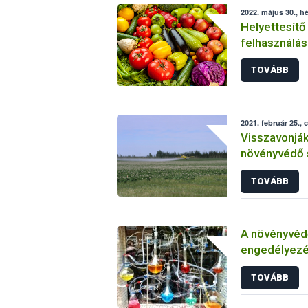
2022. május 30., hé
Helyettesítő
felhasználás
növényvéde
TOVÁBB
2021. február 25., 
Visszavonjá
növényvédő 
TOVÁBB
A növényvéd
engedélyezé
vizsgálatáról
TOVÁBB