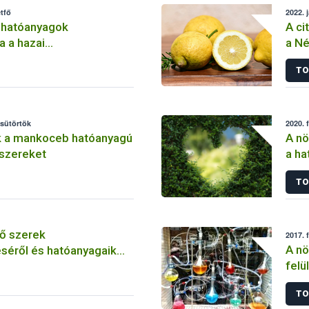
tfő
2022. 
 hatóanyagok
A ci
a a hazai
a Né
lemben
TO
csütörtök
2020. 
k a mankoceb hatóanyagú
A nö
szereket
a ha
szer
TO
ő szerek
2017. 
A nö
séről és hatóanyagaik
felü
TO