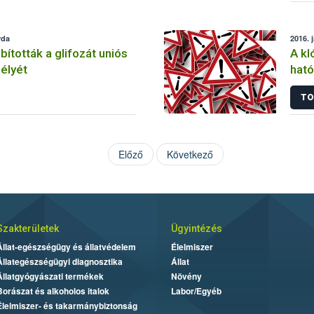
rda
2016. 
tották a glifozát uniós
A kl
élyét
ható
korl
TO
Előző
Következő
Szakterületek
Ügyintézés
Állat-egészségügy és állatvédelem
Élelmiszer
Állategészségügyi diagnosztika
Állat
Állatgyógyászati termékek
Növény
Borászat és alkoholos italok
Labor/Egyéb
Élelmiszer- és takarmánybiztonság