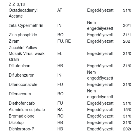
Z,Z-3,13-
Octadecadienyl
AT
Engedélyezett
31/
Acetate
Nem
zeta-Cypermethrin
IN
30/
engedélyezett
Zinc phosphide
RO
Engedélyezett
31/
Ziram
FU, RE
Engedélyezett
202
Zucchini Yellow
Mosaik Virus, weak
EL
Engedélyezett
31/
strain
Diflufenican
HB
Engedélyezett
31/
Nem
Diflubenzuron
IN
engedélyezett
Difenoconazole
FU
Engedélyezett
31/
Nem
Difenacoum
RO
engedélyezett
Diethofencarb
FU
Engedélyezett
31/
Aluminium sulphate
BA
Engedélyezett
15/
Bromadiolone
RO
Engedélyezett
31/
Diclofop
HB
Engedélyezett
31/
Dichlorprop-P
HB
Engedélyezett
202