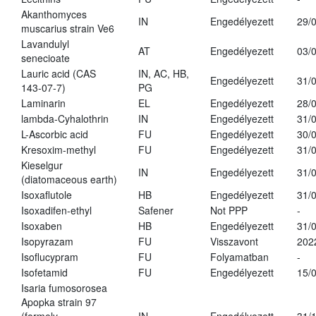
Akanthomyces
IN
Engedélyezett
29/
muscarius strain Ve6
Lavandulyl
AT
Engedélyezett
03/
senecioate
Lauric acid (CAS
IN, AC, HB,
Engedélyezett
31/
143-07-7)
PG
Laminarin
EL
Engedélyezett
28/
lambda-Cyhalothrin
IN
Engedélyezett
31/
L-Ascorbic acid
FU
Engedélyezett
30/
Kresoxim-methyl
FU
Engedélyezett
31/
Kieselgur
IN
Engedélyezett
31/
(diatomaceous earth)
Isoxaflutole
HB
Engedélyezett
31/
Isoxadifen-ethyl
Safener
Not PPP
-
Isoxaben
HB
Engedélyezett
31/
Isopyrazam
FU
Visszavont
202
Isoflucypram
FU
Folyamatban
-
Isofetamid
FU
Engedélyezett
15/
Isaria fumosorosea
Apopka strain 97