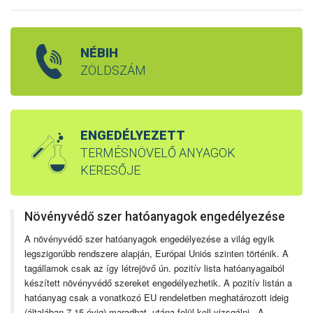
NÉBIH
ZÖLDSZÁM
ENGEDÉLYEZETT
TERMÉSNÖVELŐ ANYAGOK
KERESŐJE
Növényvédő szer hatóanyagok engedélyezése
A növényvédő szer hatóanyagok engedélyezése a világ egyik
legszigorúbb rendszere alapján, Európai Uniós szinten történik. A
tagállamok csak az így létrejövő ún. pozitív lista hatóanyagaiból
készített növényvédő szereket engedélyezhetik. A pozitív listán a
hatóanyag csak a vonatkozó EU rendeletben meghatározott ideig
(általában 7-15 évig) maradhat, utána felül kell vizsgálni. A