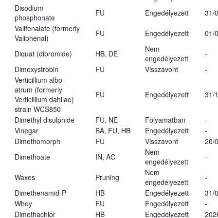
Disodium
FU
Engedélyezett
31/
phosphonate
Valifenalate (formerly
FU
Engedélyezett
01/
Valiphenal)
Nem
Diquat (dibromide)
HB, DE
-
engedélyezett
Dimoxystrobin
FU
Visszavont
-
Verticillium albo-
atrum (formerly
FU
Engedélyezett
31/
Verticillium dahliae)
strain WCS850
Dimethyl disulphide
FU, NE
Folyamatban
-
Vinegar
BA, FU, HB
Engedélyezett
-
Dimethomorph
FU
Visszavont
20/
Nem
Dimethoate
IN, AC
-
engedélyezett
Nem
Waxes
Pruning
-
engedélyezett
Dimethenamid-P
HB
Engedélyezett
31/
Whey
FU
Engedélyezett
-
Dimethachlor
HB
Engedélyezett
202