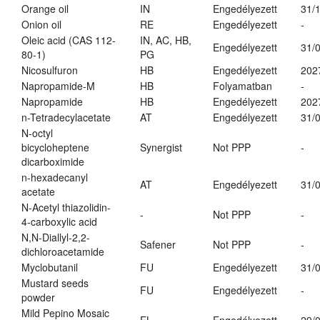
Orange oil
IN
Engedélyezett
31/
Onion oil
RE
Engedélyezett
-
Oleic acid (CAS 112-
IN, AC, HB,
Engedélyezett
31/
80-1)
PG
Nicosulfuron
HB
Engedélyezett
202
Napropamide-M
HB
Folyamatban
-
Napropamide
HB
Engedélyezett
202
n-Tetradecylacetate
AT
Engedélyezett
31/
N-octyl
bicycloheptene
Synergist
Not PPP
-
dicarboximide
n-hexadecanyl
AT
Engedélyezett
31/
acetate
N-Acetyl thiazolidin-
-
Not PPP
-
4-carboxylic acid
N,N-Diallyl-2,2-
Safener
Not PPP
-
dichloroacetamide
Myclobutanil
FU
Engedélyezett
31/
Mustard seeds
FU
Engedélyezett
-
powder
Mild Pepino Mosaic