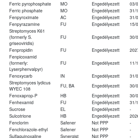
Ferric pyrophosphate
MO
Engedélyezett
03/
Ferric phosphate
MO
Engedélyezett
31/
Fenpyroximate
AC
Engedélyezett
31/
Fenpyrazamine
FU
Engedélyezett
15/
Streptomyces K61
(formerly S.
FU
Engedélyezett
30/
griseoviridis)
Fenpropidin
FU
Engedélyezett
202
Fenpicoxamid
(formerly:
FU
Engedélyezett
11/
Lyserphenvalpyr)
Fenoxycarb
IN
Engedélyezett
31/
Streptomyces lydicus
FU, BA
Engedélyezett
30/
WYEC 108
Fenoxaprop-P
HB
Engedélyezett
30/
Fenhexamid
FU
Engedélyezett
31/
Sucrose
EL
Engedélyezett
-
Sulcotrione
HB
Engedélyezett
202
Fenclorim
Safener
Not PPP
-
Fenchlorazole-ethyl
Safener
Not PPP
-
Sulfaquinoxaline
Synergist
Not PPP
-