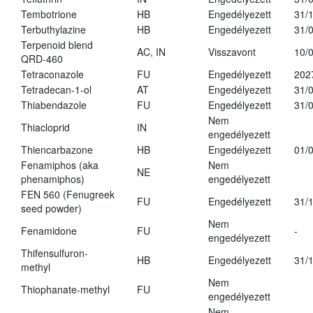
Tembotrione
HB
Engedélyezett
31/
Terbuthylazine
HB
Engedélyezett
31/
Terpenoid blend
AC, IN
Visszavont
10/
QRD-460
Tetraconazole
FU
Engedélyezett
202
Tetradecan-1-ol
AT
Engedélyezett
31/
Thiabendazole
FU
Engedélyezett
31/
Nem
Thiacloprid
IN
engedélyezett
Thiencarbazone
HB
Engedélyezett
01/
Fenamiphos (aka
Nem
NE
phenamiphos)
engedélyezett
FEN 560 (Fenugreek
FU
Engedélyezett
31/
seed powder)
Nem
Fenamidone
FU
-
engedélyezett
Thifensulfuron-
HB
Engedélyezett
31/
methyl
Nem
Thiophanate-methyl
FU
engedélyezett
Nem