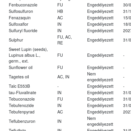
Fenbuconazole
FU
Engedélyezett
30/
Sulfosulfuron
HB
Engedélyezett
31/
Fenazaquin
AC
Engedélyezett
15/
Sulfoxaflor
IN
Engedélyezett
18/
Sulfuryl fluoride
IN
Engedélyezett
202
FU, AC,
Sulphur
Engedélyezett
31/
RE
Sweet Lupin (seeds),
Lupinus albus L.,
FU
Engedélyezett
-
germ., ext.
Sunflower oil
FU
Engedélyezett
-
Nem
Tagetes oil
AC, IN
-
engedélyezett
Talc E553B
-
Engedélyezett
-
tau-Fluvalinate
IN
Engedélyezett
31/
Tebuconazole
FU
Engedélyezett
31/
Tebufenozide
IN
Engedélyezett
31/
Tebufenpyrad
AC
Engedélyezett
202
Nem
Teflubenzuron
IN
engedélyezett
Tefluthrin
IN
Engedélyezett
31/