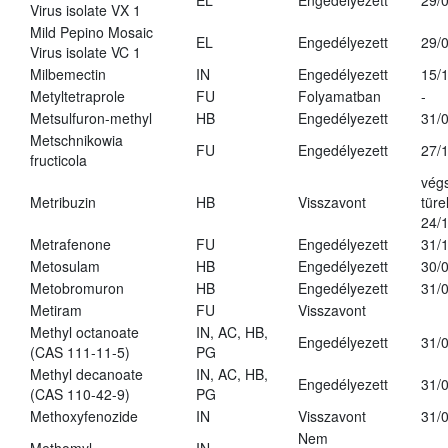
EL
Engedélyezett
29/
Virus isolate VX 1
Mild Pepino Mosaic
EL
Engedélyezett
29/
Virus isolate VC 1
Milbemectin
IN
Engedélyezett
15/
Metyltetraprole
FU
Folyamatban
-
Metsulfuron-methyl
HB
Engedélyezett
31/
Metschnikowia
FU
Engedélyezett
27/
fructicola
vég
Metribuzin
HB
Visszavont
türe
24/
Metrafenone
FU
Engedélyezett
31/
Metosulam
HB
Engedélyezett
30/
Metobromuron
HB
Engedélyezett
31/
Metiram
FU
Visszavont
Methyl octanoate
IN, AC, HB,
Engedélyezett
31/
(CAS 111-11-5)
PG
Methyl decanoate
IN, AC, HB,
Engedélyezett
31/
(CAS 110-42-9)
PG
Methoxyfenozide
IN
Visszavont
31/
Nem