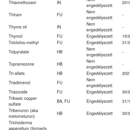
Thiamethoxam
IN
201
engedélyezett
Nem
Thiram
FU
-
engedélyezett
Nem
Thyme oil
IN
-
engedélyezett
Thymol
FU
Engedélyezett
15/
Tolclofos-methyl
FU
Engedélyezett
31/
Nem
Tolpyralate
HB
-
engedélyezett
Nem
Topramezone
HB
-
engedélyezett
Tri-allate
HB
Engedélyezett
202
Nem
Triadimenol
FU
engedélyezett
Triazoxide
FU
Engedélyezett
30/
Tribasic copper
BA, FU
Engedélyezett
31/
sulfate
Tribenuron (aka
HB
Engedélyezett
30/
metometuron)
Trichoderma
asperellum (formerly