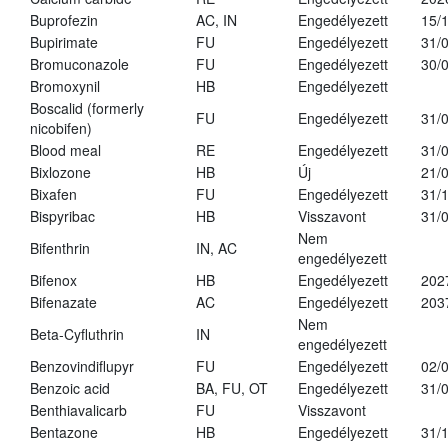
Buprofezin
AC, IN
Engedélyezett
15/
Bupirimate
FU
Engedélyezett
31/
Bromuconazole
FU
Engedélyezett
30/
Bromoxynil
HB
Engedélyezett
Boscalid (formerly
FU
Engedélyezett
31/
nicobifen)
Blood meal
RE
Engedélyezett
31/
Bixlozone
HB
Új
21/
Bixafen
FU
Engedélyezett
31/
Bispyribac
HB
Visszavont
31/
Nem
Bifenthrin
IN, AC
engedélyezett
Bifenox
HB
Engedélyezett
202
Bifenazate
AC
Engedélyezett
203
Nem
Beta-Cyfluthrin
IN
engedélyezett
Benzovindiflupyr
FU
Engedélyezett
02/
Benzoic acid
BA, FU, OT
Engedélyezett
31/
Benthiavalicarb
FU
Visszavont
Bentazone
HB
Engedélyezett
31/