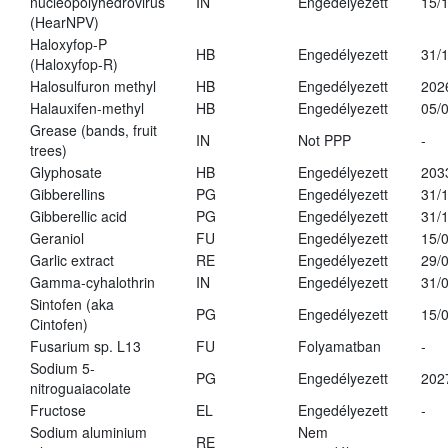
nucleopolyhedrovirus
IN
Engedélyezett
15/
(HearNPV)
Haloxyfop-P
HB
Engedélyezett
31/
(Haloxyfop-R)
Halosulfuron methyl
HB
Engedélyezett
202
Halauxifen-methyl
HB
Engedélyezett
05/
Grease (bands, fruit
IN
Not PPP
-
trees)
Glyphosate
HB
Engedélyezett
203
Gibberellins
PG
Engedélyezett
31/
Gibberellic acid
PG
Engedélyezett
31/
Geraniol
FU
Engedélyezett
15/
Garlic extract
RE
Engedélyezett
29/
Gamma-cyhalothrin
IN
Engedélyezett
31/
Sintofen (aka
PG
Engedélyezett
15/
Cintofen)
Fusarium sp. L13
FU
Folyamatban
-
Sodium 5-
PG
Engedélyezett
202
nitroguaiacolate
Fructose
EL
Engedélyezett
-
Sodium aluminium
Nem
RE