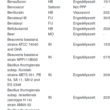
Bensulfuron
HB
Engedélyezett
15/
Benoxacor
Safener
Not PPP
-
Benfluralin
HB
Visszavont
202
Benalaxyl-M
FU
Engedélyezett
30/
Benalaxyl
FU
Engedélyezett
Beflubutamid
HB
Engedélyezett
202
Beer
MO
Engedélyezett
-
Beauveria bassiana
strains ATCC 74040
IN
Engedélyezett
15/
and GHA
Beauveria bassiana
IN
Engedélyezett
07/
strain NPP111B005
Bacillus thuringiensis
subsp. Kurstaki
strains ABTS 351, PB
IN
Engedélyezett
203
54, SA 11, SA12 and
EG 2348
Bacillus thuringiensis
subsp. Israeliensis
IN
Engedélyezett
203
(serotype H-14)
strain AM65-52