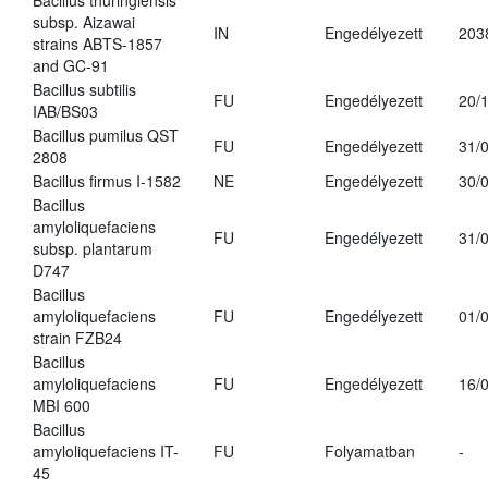
Bacillus thuringiensis
subsp. Aizawai
IN
Engedélyezett
203
strains ABTS-1857
and GC-91
Bacillus subtilis
FU
Engedélyezett
20/
IAB/BS03
Bacillus pumilus QST
FU
Engedélyezett
31/
2808
Bacillus firmus I-1582
NE
Engedélyezett
30/
Bacillus
amyloliquefaciens
FU
Engedélyezett
31/
subsp. plantarum
D747
Bacillus
amyloliquefaciens
FU
Engedélyezett
01/
strain FZB24
Bacillus
amyloliquefaciens
FU
Engedélyezett
16/
MBI 600
Bacillus
amyloliquefaciens IT-
FU
Folyamatban
-
45