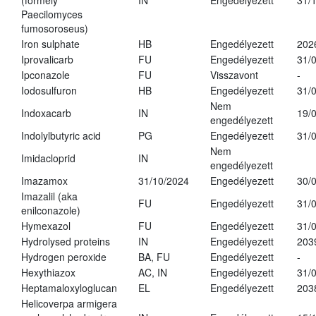
(formely
IN
Engedélyezett
31/
Paecilomyces
fumosoroseus)
Iron sulphate
HB
Engedélyezett
202
Iprovalicarb
FU
Engedélyezett
31/
Ipconazole
FU
Visszavont
-
Iodosulfuron
HB
Engedélyezett
31/
Nem
Indoxacarb
IN
19/
engedélyezett
Indolylbutyric acid
PG
Engedélyezett
31/
Nem
Imidacloprid
IN
engedélyezett
Imazamox
31/10/2024
Engedélyezett
30/
Imazalil (aka
FU
Engedélyezett
31/
enilconazole)
Hymexazol
FU
Engedélyezett
31/
Hydrolysed proteins
IN
Engedélyezett
203
Hydrogen peroxide
BA, FU
Engedélyezett
-
Hexythiazox
AC, IN
Engedélyezett
31/
Heptamaloxyloglucan
EL
Engedélyezett
203
Helicoverpa armigera