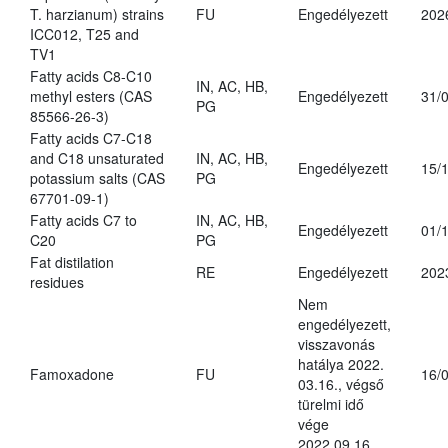
T. harzianum) strains
FU
Engedélyezett
202
ICC012, T25 and
TV1
Fatty acids C8-C10
IN, AC, HB,
methyl esters (CAS
Engedélyezett
31/
PG
85566-26-3)
Fatty acids C7-C18
and C18 unsaturated
IN, AC, HB,
Engedélyezett
15/
potassium salts (CAS
PG
67701-09-1)
Fatty acids C7 to
IN, AC, HB,
Engedélyezett
01/
C20
PG
Fat distilation
RE
Engedélyezett
202
residues
Nem
engedélyezett,
visszavonás
hatálya 2022.
Famoxadone
FU
16/
03.16., végső
türelmi idő
vége
2022.09.16.