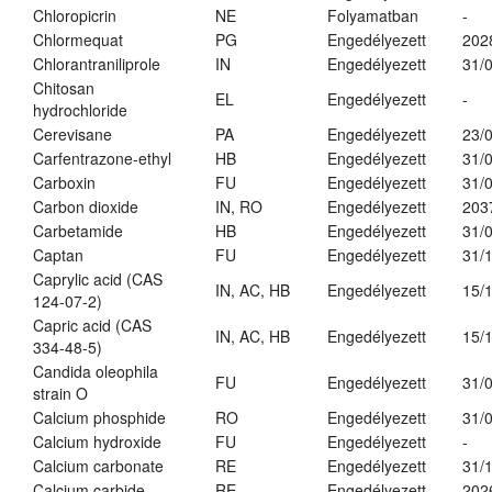
Chloropicrin
NE
Folyamatban
-
Chlormequat
PG
Engedélyezett
202
Chlorantraniliprole
IN
Engedélyezett
31/
Chitosan
EL
Engedélyezett
-
hydrochloride
Cerevisane
PA
Engedélyezett
23/
Carfentrazone-ethyl
HB
Engedélyezett
31/
Carboxin
FU
Engedélyezett
31/
Carbon dioxide
IN, RO
Engedélyezett
203
Carbetamide
HB
Engedélyezett
31/
Captan
FU
Engedélyezett
31/
Caprylic acid (CAS
IN, AC, HB
Engedélyezett
15/
124-07-2)
Capric acid (CAS
IN, AC, HB
Engedélyezett
15/
334-48-5)
Candida oleophila
FU
Engedélyezett
31/
strain O
Calcium phosphide
RO
Engedélyezett
31/
Calcium hydroxide
FU
Engedélyezett
-
Calcium carbonate
RE
Engedélyezett
31/
Calcium carbide
RE
Engedélyezett
202