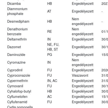
Dicamba
HB
Engedélyezett
202
Diammonium
AT
Engedélyezett
-
phosphate
Nem
Desmedipham
HB
-
engedélyezett
Denathonium
Nem
RE
01/
benzoate
engedélyezett
Deltamethrin
IN
Engedélyezett
30/
NE, FU,
Dazomet
Engedélyezett
30/
HB, ST
Daminozide
PG
Engedélyezett
15/
Nem
Cyromazine
IN
engedélyezett
Cyprodinil
FU
Engedélyezett
202
Cyproconazole
FU
Visszavont
31/
Cypermethrin
IN, AC
Engedélyezett
31/
Cymoxanil
FU
Engedélyezett
30/
Cyhalofop-butyl
HB
Engedélyezett
30/
Cyflumetofen
AC
Engedélyezett
15/
Cyflufenamid
FU
Engedélyezett
30/
Cydia pomonella