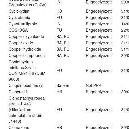
IN
Engedélyezett
203
Granulovirus (CpGV)
Cycloxydim
HB
Engedélyezett
31/
Cyazofamid
FU
Engedélyezett
31/
Cyantraniliprole
IN
Engedélyezett
14/
COS-OGA
FU
Engedélyezett
22/
Copper oxychloride
BA, FU
Engedélyezett
31/
Copper oxide
BA, FU
Engedélyezett
31/
Copper hydroxide
BA, FU
Engedélyezett
31/
Copper compounds
BA, FU
Engedélyezett
30/
Coniothyrium
minitans Strain
FU
Engedélyezett
31/
CON/M/91-08 (DSM
9660)
Cloquintocet mexyl
Safener
Not PPP
-
Clopyralid
HB
Engedélyezett
30/
Clonostachys rosea
strain J1446
(Gliocladium
FU
Engedélyezett
31/
catenulatum strain
J1446)
Clomazone
HB
Engedélyezett
30/