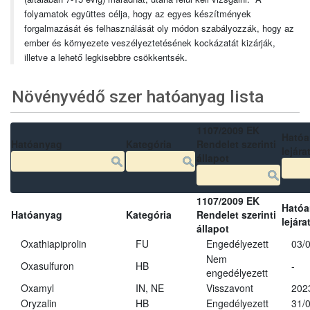
folyamatok együttes célja, hogy az egyes készítmények
forgalmazását és felhasználását oly módon szabályozzák, hogy az
ember és környezete veszélyeztetésének kockázatát kizárják,
illetve a lehető legkisebbre csökkentsék.
Növényvédő szer hatóanyag lista
1107/2009 EK
Ható
Hatóanyag
Kategória
Rendelet szerinti
lejára
állapot
1107/2009 EK
Ható
Hatóanyag
Kategória
Rendelet szerinti
lejára
állapot
Oxathiapiprolin
FU
Engedélyezett
03/
Nem
Oxasulfuron
HB
-
engedélyezett
Oxamyl
IN, NE
Visszavont
202
Oryzalin
HB
Engedélyezett
31/