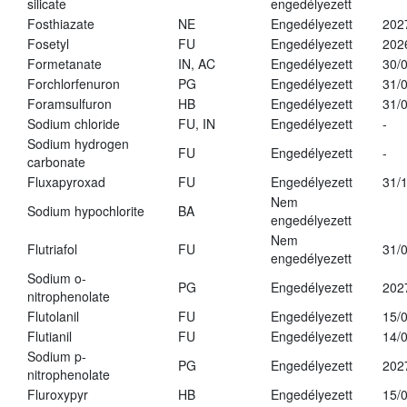
silicate
engedélyezett
Fosthiazate
NE
Engedélyezett
202
Fosetyl
FU
Engedélyezett
202
Formetanate
IN, AC
Engedélyezett
30/
Forchlorfenuron
PG
Engedélyezett
31/
Foramsulfuron
HB
Engedélyezett
31/
Sodium chloride
FU, IN
Engedélyezett
-
Sodium hydrogen
FU
Engedélyezett
-
carbonate
Fluxapyroxad
FU
Engedélyezett
31/
Nem
Sodium hypochlorite
BA
engedélyezett
Nem
Flutriafol
FU
31/
engedélyezett
Sodium o-
PG
Engedélyezett
202
nitrophenolate
Flutolanil
FU
Engedélyezett
15/
Flutianil
FU
Engedélyezett
14/
Sodium p-
PG
Engedélyezett
202
nitrophenolate
Fluroxypyr
HB
Engedélyezett
15/