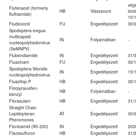
vég
Flufenacet (formerly
HB
Visszavont
türe
fluthiamide)
10/
Fludioxonil
FU
Engedélyezett
30/
Spodoptera exigua
multicapsid
IN
Folyamatban
-
nucleopolyhedorvirus
(SeMNPV)
Flubendiamide
IN
Engedélyezett
31/
Fluazinam
FU
Engedélyezett
30/
Spodoptera littoralis
IN
Engedélyezett
15/
nucleopolyhedrovirus
Fluazifop-P
HB
Engedélyezett
30/
Florpyrauxifen-
HB
Folyamatban
-
benzyl
Florasulam
HB
Engedélyezett
31/
Straight Chain
Lepidopteran
AT
Engedélyezett
30/
Pheromones
Flonicamid (IKI-220)
IN
Engedélyezett
202
Flazasulfuron
HB
Engedélyezett
31/