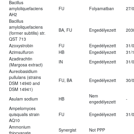
Bacillus
amyloliquefaciens
FU
Folyamatban
27/
AH2
Bacillus
amyloliquefaciens
BA, FU
Engedélyezett
203
(former subtilis) str.
QST 713
Azoxystrobin
FU
Engedélyezett
31/
Azimsulfuron
HB
Engedélyezett
31/
Azadirachtin
IN
Engedélyezett
31/
(Margosa extract)
Aureobasidium
pullulans (strains
FU, BA
Engedélyezett
30/
DSM 14940 and
DSM 14941)
Nem
Asulam sodium
HB
-
engedélyezett
Ampelomyces
quisqualis strain
FU
Engedélyezett
31/
AQ10
Ammonium
Synergist
Not PPP
thiocyanate