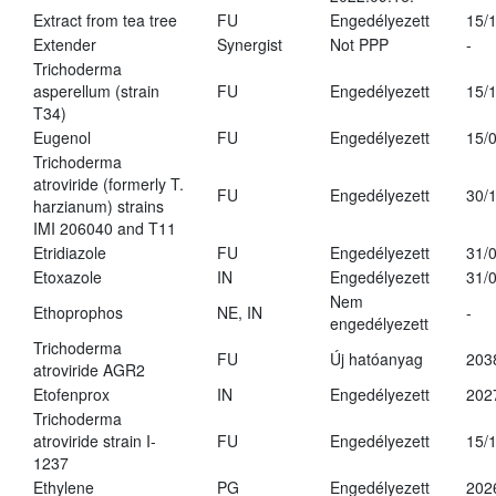
Extract from tea tree
FU
Engedélyezett
15/
Extender
Synergist
Not PPP
-
Trichoderma
asperellum (strain
FU
Engedélyezett
15/
T34)
Eugenol
FU
Engedélyezett
15/
Trichoderma
atroviride (formerly T.
FU
Engedélyezett
30/
harzianum) strains
IMI 206040 and T11
Etridiazole
FU
Engedélyezett
31/
Etoxazole
IN
Engedélyezett
31/
Nem
Ethoprophos
NE, IN
-
engedélyezett
Trichoderma
FU
Új hatóanyag
203
atroviride AGR2
Etofenprox
IN
Engedélyezett
202
Trichoderma
atroviride strain I-
FU
Engedélyezett
15/
1237
Ethylene
PG
Engedélyezett
202