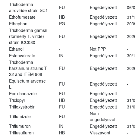
Trichoderma
FU
Engedélyezett
06/
atroviride strain SC1
Ethofumesate
HB
Engedélyezett
31/
Ethephon
PG
Engedélyezett
203
Trichoderma gamsii
(formerly T. viride)
FU
Engedélyezett
202
strain ICC080
Ethanol
-
Not PPP
-
Esfenvalerate
IN
Engedélyezett
30/
Trichoderma
harzianum strains T-
FU
Engedélyezett
202
22 and ITEM 908
Equisetum arvense
FU
Engedélyezett
-
L.
Epoxiconazole
FU
Engedélyezett
Triclopyr
HB
Engedélyezett
31/
Trifloxystrobin
FU
Engedélyezett
31/
Nem
Triflumizole
FU
engedélyezett
Triflumuron
IN
Engedélyezett
31/
Triflusulfuron
HB
Visszavont
-