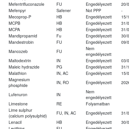
Mefentrifluconazole
FU
Engedélyezett
20/
Mefenpyr
Safener
Not PPP
-
Mecoprop-P
HB
Engedélyezett
15/
MCPB
HB
Engedélyezett
31/
MCPA
HB
Engedélyezett
31/
Mandipropamid
Fu
Engedélyezett
30/
Mandestrobin
FU
Engedélyezett
09/
Nem
Mancozeb
FU
engedélyezett
Maltodextrin
IN
Engedélyezett
03/
Maleic hydrazide
PG
Engedélyezett
31/
Malathion
IN, AC
Engedélyezett
15/
Magnesium
IN, RO
Engedélyezett
202
phosphide
Nem
Lufenuron
IN
engedélyezett
Limestone
RE
Folyamatban
Lime sulphur
FU, IN, AC
Engedélyezett
31/
(calcium polysulphid)
Lenacil
HB
Engedélyezett
30/
Lecithins
FU
Engedélyezett
-