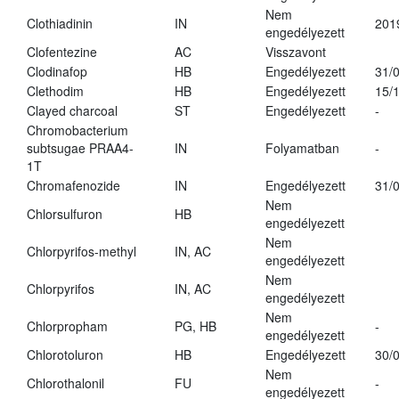
Nem
Clothiadinin
IN
201
engedélyezett
Clofentezine
AC
Visszavont
Clodinafop
HB
Engedélyezett
31/
Clethodim
HB
Engedélyezett
15/
Clayed charcoal
ST
Engedélyezett
-
Chromobacterium
subtsugae PRAA4-
IN
Folyamatban
-
1T
Chromafenozide
IN
Engedélyezett
31/
Nem
Chlorsulfuron
HB
engedélyezett
Nem
Chlorpyrifos-methyl
IN, AC
engedélyezett
Nem
Chlorpyrifos
IN, AC
engedélyezett
Nem
Chlorpropham
PG, HB
-
engedélyezett
Chlorotoluron
HB
Engedélyezett
30/
Nem
Chlorothalonil
FU
-
engedélyezett