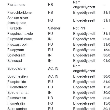
Nem
Flurtamone
HB
-
engedélyezett
Flurochloridone
HB
Engedélyezett
31/
Sodium silver
PG
Engedélyezett
31/
thiosulphate
Flurazole
Safener
Not PPP
-
Fluquinconazole
FU
Engedélyezett
31/
Flupyradifurone
IN
Engedélyezett
09/
Fluoxastrobin
FU
Engedélyezett
31/
Fluopyram
FU
Engedélyezett
15/
Spinetoram
IN
Engedélyezett
30/
Spinosad
IN
Engedélyezett
01/
Nem
Spirodiclofen
AC, IN
engedélyezett
Spiromesifen
AC, IN
Engedélyezett
30/
Fluopicolide
FU
Engedélyezett
31/
Fluometuron
HB
Engedélyezett
15/
Spirotetramat
IN
Engedélyezett
30/
Flumioxazin
HB
Engedélyezett
30/
Flumetralin
PG
Engedélyezett
15/
Spiroxamine
FU
Engedélyezett
30/