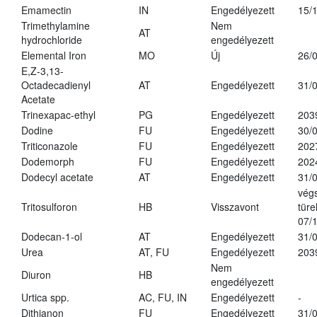
Emamectin
IN
Engedélyezett
15/
Trimethylamine
Nem
AT
hydrochloride
engedélyezett
Elemental Iron
MO
Új
26/
E,Z-3,13-
Octadecadienyl
AT
Engedélyezett
31/
Acetate
Trinexapac-ethyl
PG
Engedélyezett
203
Dodine
FU
Engedélyezett
30/
Triticonazole
FU
Engedélyezett
202
Dodemorph
FU
Engedélyezett
202
Dodecyl acetate
AT
Engedélyezett
31/
vég
Tritosulforon
HB
Visszavont
türe
07/
Dodecan-1-ol
AT
Engedélyezett
31/
Urea
AT, FU
Engedélyezett
203
Nem
Diuron
HB
engedélyezett
Urtica spp.
AC, FU, IN
Engedélyezett
-
Dithianon
FU
Engedélyezett
31/