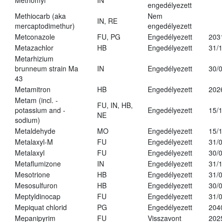
Methomyl
IN
engedélyezett
Methiocarb (aka
Nem
IN, RE
mercaptodimethur)
engedélyezett
Metconazole
FU, PG
Engedélyezett
203
Metazachlor
HB
Engedélyezett
31/
Metarhizium
brunneum strain Ma
IN
Engedélyezett
30/
43
Metamitron
HB
Engedélyezett
202
Metam (incl. -
FU, IN, HB,
potassium and -
Engedélyezett
15/
NE
sodium)
Metaldehyde
MO
Engedélyezett
15/
Metalaxyl-M
FU
Engedélyezett
31/
Metalaxyl
FU
Engedélyezett
30/
Metaflumizone
IN
Engedélyezett
31/
Mesotrione
HB
Engedélyezett
31/
Mesosulfuron
HB
Engedélyezett
30/
Meptyldinocap
FU
Engedélyezett
31/
Mepiquat chlorid
PG
Engedélyezett
204
Mepanipyrim
FU
Visszavont
202