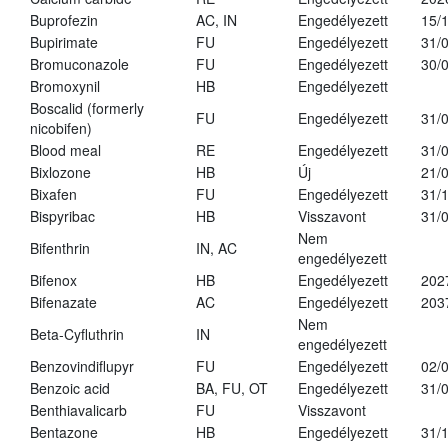
Buprofezin
AC, IN
Engedélyezett
15/
Bupirimate
FU
Engedélyezett
31/
Bromuconazole
FU
Engedélyezett
30/
Bromoxynil
HB
Engedélyezett
Boscalid (formerly
FU
Engedélyezett
31/
nicobifen)
Blood meal
RE
Engedélyezett
31/
Bixlozone
HB
Új
21/
Bixafen
FU
Engedélyezett
31/
Bispyribac
HB
Visszavont
31/
Nem
Bifenthrin
IN, AC
engedélyezett
Bifenox
HB
Engedélyezett
202
Bifenazate
AC
Engedélyezett
203
Nem
Beta-Cyfluthrin
IN
engedélyezett
Benzovindiflupyr
FU
Engedélyezett
02/
Benzoic acid
BA, FU, OT
Engedélyezett
31/
Benthiavalicarb
FU
Visszavont
Bentazone
HB
Engedélyezett
31/