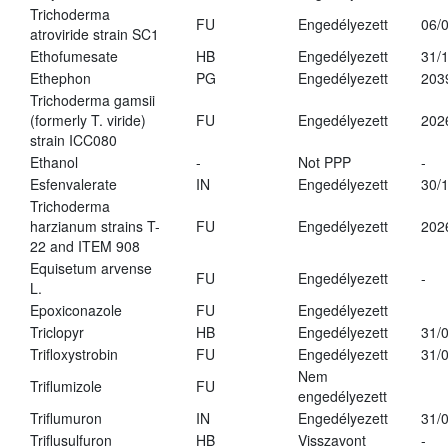
Trichoderma
FU
Engedélyezett
06/
atroviride strain SC1
Ethofumesate
HB
Engedélyezett
31/
Ethephon
PG
Engedélyezett
203
Trichoderma gamsii
(formerly T. viride)
FU
Engedélyezett
202
strain ICC080
Ethanol
-
Not PPP
-
Esfenvalerate
IN
Engedélyezett
30/
Trichoderma
harzianum strains T-
FU
Engedélyezett
202
22 and ITEM 908
Equisetum arvense
FU
Engedélyezett
-
L.
Epoxiconazole
FU
Engedélyezett
Triclopyr
HB
Engedélyezett
31/
Trifloxystrobin
FU
Engedélyezett
31/
Nem
Triflumizole
FU
engedélyezett
Triflumuron
IN
Engedélyezett
31/
Triflusulfuron
HB
Visszavont
-