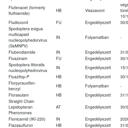
vég
Flufenacet (formerly
HB
Visszavont
türe
fluthiamide)
10/
Fludioxonil
FU
Engedélyezett
30/
Spodoptera exigua
multicapsid
IN
Folyamatban
-
nucleopolyhedorvirus
(SeMNPV)
Flubendiamide
IN
Engedélyezett
31/
Fluazinam
FU
Engedélyezett
30/
Spodoptera littoralis
IN
Engedélyezett
15/
nucleopolyhedrovirus
Fluazifop-P
HB
Engedélyezett
30/
Florpyrauxifen-
HB
Folyamatban
-
benzyl
Florasulam
HB
Engedélyezett
31/
Straight Chain
Lepidopteran
AT
Engedélyezett
30/
Pheromones
Flonicamid (IKI-220)
IN
Engedélyezett
202
Flazasulfuron
HB
Engedélyezett
31/