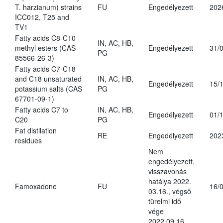
T. harzianum) strains
FU
Engedélyezett
202
ICC012, T25 and
TV1
Fatty acids C8-C10
IN, AC, HB,
methyl esters (CAS
Engedélyezett
31/
PG
85566-26-3)
Fatty acids C7-C18
and C18 unsaturated
IN, AC, HB,
Engedélyezett
15/
potassium salts (CAS
PG
67701-09-1)
Fatty acids C7 to
IN, AC, HB,
Engedélyezett
01/
C20
PG
Fat distilation
RE
Engedélyezett
202
residues
Nem
engedélyezett,
visszavonás
hatálya 2022.
Famoxadone
FU
16/
03.16., végső
türelmi idő
vége
2022.09.16.