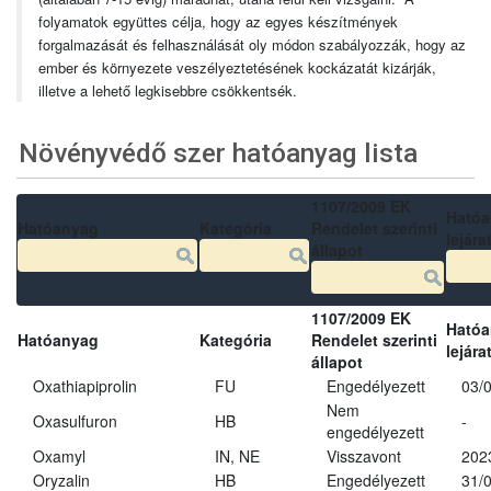
folyamatok együttes célja, hogy az egyes készítmények
forgalmazását és felhasználását oly módon szabályozzák, hogy az
ember és környezete veszélyeztetésének kockázatát kizárják,
illetve a lehető legkisebbre csökkentsék.
Növényvédő szer hatóanyag lista
1107/2009 EK
Ható
Hatóanyag
Kategória
Rendelet szerinti
lejára
állapot
1107/2009 EK
Ható
Hatóanyag
Kategória
Rendelet szerinti
lejára
állapot
Oxathiapiprolin
FU
Engedélyezett
03/
Nem
Oxasulfuron
HB
-
engedélyezett
Oxamyl
IN, NE
Visszavont
202
Oryzalin
HB
Engedélyezett
31/