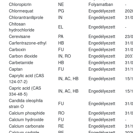
Chloropicrin
NE
Folyamatban
-
Chlormequat
PG
Engedélyezett
202
Chlorantraniliprole
IN
Engedélyezett
31/
Chitosan
EL
Engedélyezett
-
hydrochloride
Cerevisane
PA
Engedélyezett
23/
Carfentrazone-ethyl
HB
Engedélyezett
31/
Carboxin
FU
Engedélyezett
31/
Carbon dioxide
IN, RO
Engedélyezett
203
Carbetamide
HB
Engedélyezett
31/
Captan
FU
Engedélyezett
31/
Caprylic acid (CAS
IN, AC, HB
Engedélyezett
15/
124-07-2)
Capric acid (CAS
IN, AC, HB
Engedélyezett
15/
334-48-5)
Candida oleophila
FU
Engedélyezett
31/
strain O
Calcium phosphide
RO
Engedélyezett
31/
Calcium hydroxide
FU
Engedélyezett
-
Calcium carbonate
RE
Engedélyezett
31/
Calcium carbide
RE
Engedélyezett
202