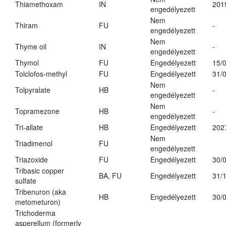
Thiamethoxam
IN
201
engedélyezett
Nem
Thiram
FU
-
engedélyezett
Nem
Thyme oil
IN
-
engedélyezett
Thymol
FU
Engedélyezett
15/
Tolclofos-methyl
FU
Engedélyezett
31/
Nem
Tolpyralate
HB
-
engedélyezett
Nem
Topramezone
HB
-
engedélyezett
Tri-allate
HB
Engedélyezett
202
Nem
Triadimenol
FU
engedélyezett
Triazoxide
FU
Engedélyezett
30/
Tribasic copper
BA, FU
Engedélyezett
31/
sulfate
Tribenuron (aka
HB
Engedélyezett
30/
metometuron)
Trichoderma
asperellum (formerly