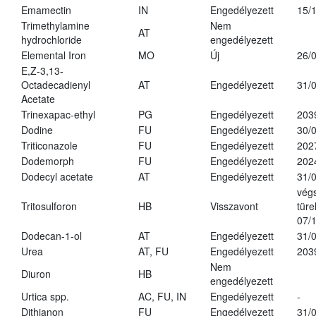
Emamectin
IN
Engedélyezett
15/
Trimethylamine
Nem
AT
hydrochloride
engedélyezett
Elemental Iron
MO
Új
26/
E,Z-3,13-
Octadecadienyl
AT
Engedélyezett
31/
Acetate
Trinexapac-ethyl
PG
Engedélyezett
203
Dodine
FU
Engedélyezett
30/
Triticonazole
FU
Engedélyezett
202
Dodemorph
FU
Engedélyezett
202
Dodecyl acetate
AT
Engedélyezett
31/
vég
Tritosulforon
HB
Visszavont
türe
07/
Dodecan-1-ol
AT
Engedélyezett
31/
Urea
AT, FU
Engedélyezett
203
Nem
Diuron
HB
engedélyezett
Urtica spp.
AC, FU, IN
Engedélyezett
-
Dithianon
FU
Engedélyezett
31/