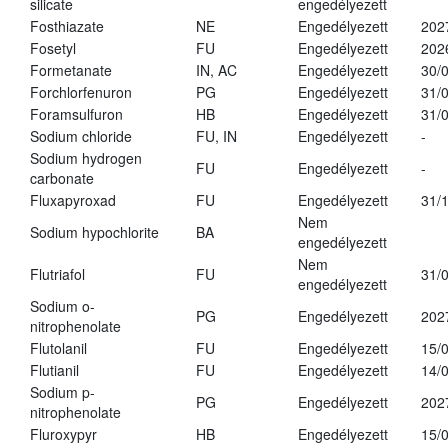
silicate
engedélyezett
Fosthiazate
NE
Engedélyezett
202
Fosetyl
FU
Engedélyezett
202
Formetanate
IN, AC
Engedélyezett
30/
Forchlorfenuron
PG
Engedélyezett
31/
Foramsulfuron
HB
Engedélyezett
31/
Sodium chloride
FU, IN
Engedélyezett
-
Sodium hydrogen
FU
Engedélyezett
-
carbonate
Fluxapyroxad
FU
Engedélyezett
31/
Nem
Sodium hypochlorite
BA
engedélyezett
Nem
Flutriafol
FU
31/
engedélyezett
Sodium o-
PG
Engedélyezett
202
nitrophenolate
Flutolanil
FU
Engedélyezett
15/
Flutianil
FU
Engedélyezett
14/
Sodium p-
PG
Engedélyezett
202
nitrophenolate
Fluroxypyr
HB
Engedélyezett
15/