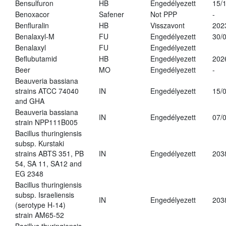
Bensulfuron
HB
Engedélyezett
15/
Benoxacor
Safener
Not PPP
-
Benfluralin
HB
Visszavont
202
Benalaxyl-M
FU
Engedélyezett
30/
Benalaxyl
FU
Engedélyezett
Beflubutamid
HB
Engedélyezett
202
Beer
MO
Engedélyezett
-
Beauveria bassiana
strains ATCC 74040
IN
Engedélyezett
15/
and GHA
Beauveria bassiana
IN
Engedélyezett
07/
strain NPP111B005
Bacillus thuringiensis
subsp. Kurstaki
strains ABTS 351, PB
IN
Engedélyezett
203
54, SA 11, SA12 and
EG 2348
Bacillus thuringiensis
subsp. Israeliensis
IN
Engedélyezett
203
(serotype H-14)
strain AM65-52