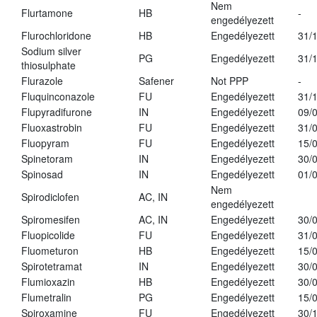
Nem
Flurtamone
HB
-
engedélyezett
Flurochloridone
HB
Engedélyezett
31/
Sodium silver
PG
Engedélyezett
31/
thiosulphate
Flurazole
Safener
Not PPP
-
Fluquinconazole
FU
Engedélyezett
31/
Flupyradifurone
IN
Engedélyezett
09/
Fluoxastrobin
FU
Engedélyezett
31/
Fluopyram
FU
Engedélyezett
15/
Spinetoram
IN
Engedélyezett
30/
Spinosad
IN
Engedélyezett
01/
Nem
Spirodiclofen
AC, IN
engedélyezett
Spiromesifen
AC, IN
Engedélyezett
30/
Fluopicolide
FU
Engedélyezett
31/
Fluometuron
HB
Engedélyezett
15/
Spirotetramat
IN
Engedélyezett
30/
Flumioxazin
HB
Engedélyezett
30/
Flumetralin
PG
Engedélyezett
15/
Spiroxamine
FU
Engedélyezett
30/