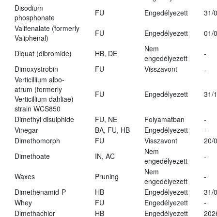
Disodium
FU
Engedélyezett
31/
phosphonate
Valifenalate (formerly
FU
Engedélyezett
01/
Valiphenal)
Nem
Diquat (dibromide)
HB, DE
-
engedélyezett
Dimoxystrobin
FU
Visszavont
-
Verticillium albo-
atrum (formerly
FU
Engedélyezett
31/
Verticillium dahliae)
strain WCS850
Dimethyl disulphide
FU, NE
Folyamatban
-
Vinegar
BA, FU, HB
Engedélyezett
-
Dimethomorph
FU
Visszavont
20/
Nem
Dimethoate
IN, AC
-
engedélyezett
Nem
Waxes
Pruning
-
engedélyezett
Dimethenamid-P
HB
Engedélyezett
31/
Whey
FU
Engedélyezett
-
Dimethachlor
HB
Engedélyezett
202