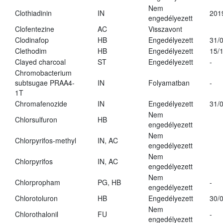
Nem
Clothiadinin
IN
201
engedélyezett
Clofentezine
AC
Visszavont
Clodinafop
HB
Engedélyezett
31/
Clethodim
HB
Engedélyezett
15/
Clayed charcoal
ST
Engedélyezett
-
Chromobacterium
subtsugae PRAA4-
IN
Folyamatban
-
1T
Chromafenozide
IN
Engedélyezett
31/
Nem
Chlorsulfuron
HB
engedélyezett
Nem
Chlorpyrifos-methyl
IN, AC
engedélyezett
Nem
Chlorpyrifos
IN, AC
engedélyezett
Nem
Chlorpropham
PG, HB
-
engedélyezett
Chlorotoluron
HB
Engedélyezett
30/
Nem
Chlorothalonil
FU
-
engedélyezett