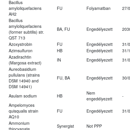
Bacillus
amyloliquefaciens
FU
Folyamatban
27/
AH2
Bacillus
amyloliquefaciens
BA, FU
Engedélyezett
203
(former subtilis) str.
QST 713
Azoxystrobin
FU
Engedélyezett
31/
Azimsulfuron
HB
Engedélyezett
31/
Azadirachtin
IN
Engedélyezett
31/
(Margosa extract)
Aureobasidium
pullulans (strains
FU, BA
Engedélyezett
30/
DSM 14940 and
DSM 14941)
Nem
Asulam sodium
HB
-
engedélyezett
Ampelomyces
quisqualis strain
FU
Engedélyezett
31/
AQ10
Ammonium
Synergist
Not PPP
thiocyanate