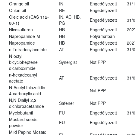
Orange oil
IN
Engedélyezett
31/
Onion oil
RE
Engedélyezett
-
Oleic acid (CAS 112-
IN, AC, HB,
Engedélyezett
31/
80-1)
PG
Nicosulfuron
HB
Engedélyezett
202
Napropamide-M
HB
Folyamatban
-
Napropamide
HB
Engedélyezett
202
n-Tetradecylacetate
AT
Engedélyezett
31/
N-octyl
bicycloheptene
Synergist
Not PPP
-
dicarboximide
n-hexadecanyl
AT
Engedélyezett
31/
acetate
N-Acetyl thiazolidin-
-
Not PPP
-
4-carboxylic acid
N,N-Diallyl-2,2-
Safener
Not PPP
-
dichloroacetamide
Myclobutanil
FU
Engedélyezett
31/
Mustard seeds
FU
Engedélyezett
-
powder
Mild Pepino Mosaic