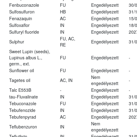
Fenbuconazole
FU
Engedélyezett
30/
Sulfosulfuron
HB
Engedélyezett
31/
Fenazaquin
AC
Engedélyezett
15/
Sulfoxaflor
IN
Engedélyezett
18/
Sulfuryl fluoride
IN
Engedélyezett
202
FU, AC,
Sulphur
Engedélyezett
31/
RE
Sweet Lupin (seeds),
Lupinus albus L.,
FU
Engedélyezett
-
germ., ext.
Sunflower oil
FU
Engedélyezett
-
Nem
Tagetes oil
AC, IN
-
engedélyezett
Talc E553B
-
Engedélyezett
-
tau-Fluvalinate
IN
Engedélyezett
31/
Tebuconazole
FU
Engedélyezett
31/
Tebufenozide
IN
Engedélyezett
31/
Tebufenpyrad
AC
Engedélyezett
202
Nem
Teflubenzuron
IN
engedélyezett
Tefluthrin
IN
Engedélyezett
31/