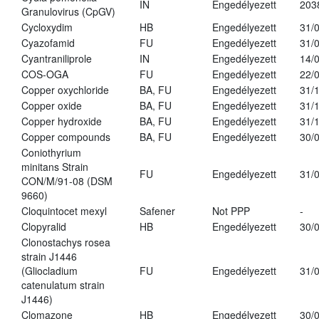
IN
Engedélyezett
203
Granulovirus (CpGV)
Cycloxydim
HB
Engedélyezett
31/
Cyazofamid
FU
Engedélyezett
31/
Cyantraniliprole
IN
Engedélyezett
14/
COS-OGA
FU
Engedélyezett
22/
Copper oxychloride
BA, FU
Engedélyezett
31/
Copper oxide
BA, FU
Engedélyezett
31/
Copper hydroxide
BA, FU
Engedélyezett
31/
Copper compounds
BA, FU
Engedélyezett
30/
Coniothyrium
minitans Strain
FU
Engedélyezett
31/
CON/M/91-08 (DSM
9660)
Cloquintocet mexyl
Safener
Not PPP
-
Clopyralid
HB
Engedélyezett
30/
Clonostachys rosea
strain J1446
(Gliocladium
FU
Engedélyezett
31/
catenulatum strain
J1446)
Clomazone
HB
Engedélyezett
30/