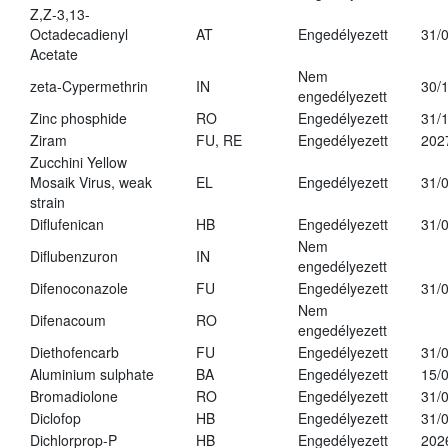
Z,Z-3,13-
Octadecadienyl
AT
Engedélyezett
31/
Acetate
Nem
zeta-Cypermethrin
IN
30/
engedélyezett
Zinc phosphide
RO
Engedélyezett
31/
Ziram
FU, RE
Engedélyezett
202
Zucchini Yellow
Mosaik Virus, weak
EL
Engedélyezett
31/
strain
Diflufenican
HB
Engedélyezett
31/
Nem
Diflubenzuron
IN
engedélyezett
Difenoconazole
FU
Engedélyezett
31/
Nem
Difenacoum
RO
engedélyezett
Diethofencarb
FU
Engedélyezett
31/
Aluminium sulphate
BA
Engedélyezett
15/
Bromadiolone
RO
Engedélyezett
31/
Diclofop
HB
Engedélyezett
31/
Dichlorprop-P
HB
Engedélyezett
202