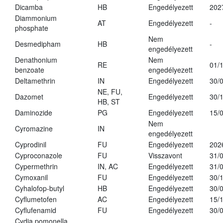
Dicamba
HB
Engedélyezett
202
Diammonium
AT
Engedélyezett
-
phosphate
Nem
Desmedipham
HB
-
engedélyezett
Denathonium
Nem
RE
01/
benzoate
engedélyezett
Deltamethrin
IN
Engedélyezett
30/
NE, FU,
Dazomet
Engedélyezett
30/
HB, ST
Daminozide
PG
Engedélyezett
15/
Nem
Cyromazine
IN
engedélyezett
Cyprodinil
FU
Engedélyezett
202
Cyproconazole
FU
Visszavont
31/
Cypermethrin
IN, AC
Engedélyezett
31/
Cymoxanil
FU
Engedélyezett
30/
Cyhalofop-butyl
HB
Engedélyezett
30/
Cyflumetofen
AC
Engedélyezett
15/
Cyflufenamid
FU
Engedélyezett
30/
Cydia pomonella