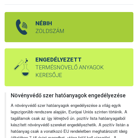
NÉBIH
ZÖLDSZÁM
ENGEDÉLYEZETT
TERMÉSNÖVELŐ ANYAGOK
KERESŐJE
Növényvédő szer hatóanyagok engedélyezése
A növényvédő szer hatóanyagok engedélyezése a világ egyik
legszigorúbb rendszere alapján, Európai Uniós szinten történik. A
tagállamok csak az így létrejövő ún. pozitív lista hatóanyagaiból
készített növényvédő szereket engedélyezhetik. A pozitív listán a
hatóanyag csak a vonatkozó EU rendeletben meghatározott ideig
(általában 7-15 évig) maradhat, utána felül kell vizsgálni. A