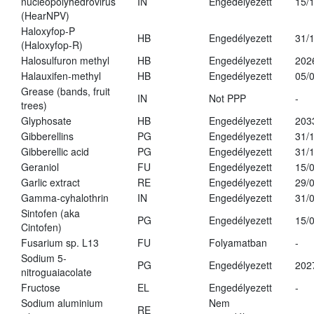
nucleopolyhedrovirus
IN
Engedélyezett
15/
(HearNPV)
Haloxyfop-P
HB
Engedélyezett
31/
(Haloxyfop-R)
Halosulfuron methyl
HB
Engedélyezett
202
Halauxifen-methyl
HB
Engedélyezett
05/
Grease (bands, fruit
IN
Not PPP
-
trees)
Glyphosate
HB
Engedélyezett
203
Gibberellins
PG
Engedélyezett
31/
Gibberellic acid
PG
Engedélyezett
31/
Geraniol
FU
Engedélyezett
15/
Garlic extract
RE
Engedélyezett
29/
Gamma-cyhalothrin
IN
Engedélyezett
31/
Sintofen (aka
PG
Engedélyezett
15/
Cintofen)
Fusarium sp. L13
FU
Folyamatban
-
Sodium 5-
PG
Engedélyezett
202
nitroguaiacolate
Fructose
EL
Engedélyezett
-
Sodium aluminium
Nem
RE