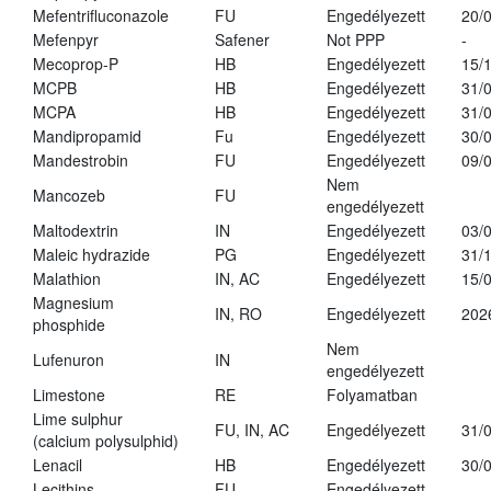
Mefentrifluconazole
FU
Engedélyezett
20/
Mefenpyr
Safener
Not PPP
-
Mecoprop-P
HB
Engedélyezett
15/
MCPB
HB
Engedélyezett
31/
MCPA
HB
Engedélyezett
31/
Mandipropamid
Fu
Engedélyezett
30/
Mandestrobin
FU
Engedélyezett
09/
Nem
Mancozeb
FU
engedélyezett
Maltodextrin
IN
Engedélyezett
03/
Maleic hydrazide
PG
Engedélyezett
31/
Malathion
IN, AC
Engedélyezett
15/
Magnesium
IN, RO
Engedélyezett
202
phosphide
Nem
Lufenuron
IN
engedélyezett
Limestone
RE
Folyamatban
Lime sulphur
FU, IN, AC
Engedélyezett
31/
(calcium polysulphid)
Lenacil
HB
Engedélyezett
30/
Lecithins
FU
Engedélyezett
-