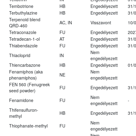
Tembotrione
HB
Engedélyezett
31/
Terbuthylazine
HB
Engedélyezett
31/
Terpenoid blend
AC, IN
Visszavont
10/
QRD-460
Tetraconazole
FU
Engedélyezett
202
Tetradecan-1-ol
AT
Engedélyezett
31/
Thiabendazole
FU
Engedélyezett
31/
Nem
Thiacloprid
IN
engedélyezett
Thiencarbazone
HB
Engedélyezett
01/
Fenamiphos (aka
Nem
NE
phenamiphos)
engedélyezett
FEN 560 (Fenugreek
FU
Engedélyezett
31/
seed powder)
Nem
Fenamidone
FU
-
engedélyezett
Thifensulfuron-
HB
Engedélyezett
31/
methyl
Nem
Thiophanate-methyl
FU
engedélyezett
Nem