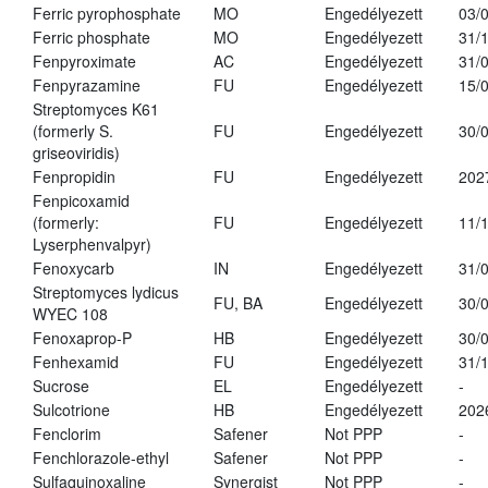
Ferric pyrophosphate
MO
Engedélyezett
03/
Ferric phosphate
MO
Engedélyezett
31/
Fenpyroximate
AC
Engedélyezett
31/
Fenpyrazamine
FU
Engedélyezett
15/
Streptomyces K61
(formerly S.
FU
Engedélyezett
30/
griseoviridis)
Fenpropidin
FU
Engedélyezett
202
Fenpicoxamid
(formerly:
FU
Engedélyezett
11/
Lyserphenvalpyr)
Fenoxycarb
IN
Engedélyezett
31/
Streptomyces lydicus
FU, BA
Engedélyezett
30/
WYEC 108
Fenoxaprop-P
HB
Engedélyezett
30/
Fenhexamid
FU
Engedélyezett
31/
Sucrose
EL
Engedélyezett
-
Sulcotrione
HB
Engedélyezett
202
Fenclorim
Safener
Not PPP
-
Fenchlorazole-ethyl
Safener
Not PPP
-
Sulfaquinoxaline
Synergist
Not PPP
-