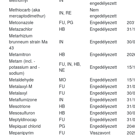
Methomyl
IN
engedélyezett
Methiocarb (aka
Nem
IN, RE
mercaptodimethur)
engedélyezett
Metconazole
FU, PG
Engedélyezett
203
Metazachlor
HB
Engedélyezett
31/
Metarhizium
brunneum strain Ma
IN
Engedélyezett
30/
43
Metamitron
HB
Engedélyezett
202
Metam (incl. -
FU, IN, HB,
potassium and -
Engedélyezett
15/
NE
sodium)
Metaldehyde
MO
Engedélyezett
15/
Metalaxyl-M
FU
Engedélyezett
31/
Metalaxyl
FU
Engedélyezett
30/
Metaflumizone
IN
Engedélyezett
31/
Mesotrione
HB
Engedélyezett
31/
Mesosulfuron
HB
Engedélyezett
30/
Meptyldinocap
FU
Engedélyezett
31/
Mepiquat chlorid
PG
Engedélyezett
204
Mepanipyrim
FU
Visszavont
202