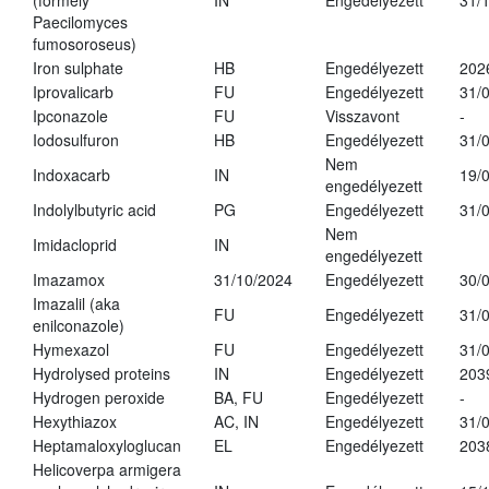
(formely
IN
Engedélyezett
31/
Paecilomyces
fumosoroseus)
Iron sulphate
HB
Engedélyezett
202
Iprovalicarb
FU
Engedélyezett
31/
Ipconazole
FU
Visszavont
-
Iodosulfuron
HB
Engedélyezett
31/
Nem
Indoxacarb
IN
19/
engedélyezett
Indolylbutyric acid
PG
Engedélyezett
31/
Nem
Imidacloprid
IN
engedélyezett
Imazamox
31/10/2024
Engedélyezett
30/
Imazalil (aka
FU
Engedélyezett
31/
enilconazole)
Hymexazol
FU
Engedélyezett
31/
Hydrolysed proteins
IN
Engedélyezett
203
Hydrogen peroxide
BA, FU
Engedélyezett
-
Hexythiazox
AC, IN
Engedélyezett
31/
Heptamaloxyloglucan
EL
Engedélyezett
203
Helicoverpa armigera