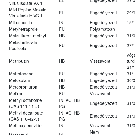
EL
Engedélyezett
29/
Virus isolate VX 1
Mild Pepino Mosaic
EL
Engedélyezett
29/
Virus isolate VC 1
Milbemectin
IN
Engedélyezett
15/
Metyltetraprole
FU
Folyamatban
-
Metsulfuron-methyl
HB
Engedélyezett
31/
Metschnikowia
FU
Engedélyezett
27/
fructicola
vég
Metribuzin
HB
Visszavont
türe
24/
Metrafenone
FU
Engedélyezett
31/
Metosulam
HB
Engedélyezett
30/
Metobromuron
HB
Engedélyezett
31/
Metiram
FU
Visszavont
Methyl octanoate
IN, AC, HB,
Engedélyezett
31/
(CAS 111-11-5)
PG
Methyl decanoate
IN, AC, HB,
Engedélyezett
31/
(CAS 110-42-9)
PG
Methoxyfenozide
IN
Visszavont
31/
Nem