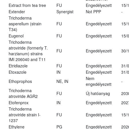
Extract from tea tree
FU
Engedélyezett
15/
Extender
Synergist
Not PPP
-
Trichoderma
asperellum (strain
FU
Engedélyezett
15/
T34)
Eugenol
FU
Engedélyezett
15/
Trichoderma
atroviride (formerly T.
FU
Engedélyezett
30/
harzianum) strains
IMI 206040 and T11
Etridiazole
FU
Engedélyezett
31/
Etoxazole
IN
Engedélyezett
31/
Nem
Ethoprophos
NE, IN
-
engedélyezett
Trichoderma
FU
Új hatóanyag
203
atroviride AGR2
Etofenprox
IN
Engedélyezett
202
Trichoderma
atroviride strain I-
FU
Engedélyezett
15/
1237
Ethylene
PG
Engedélyezett
202