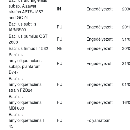
Bacillus thuringiensis
subsp. Aizawai
IN
Engedélyezett
203
strains ABTS-1857
and GC-91
Bacillus subtilis
FU
Engedélyezett
20/
IAB/BS03
Bacillus pumilus QST
FU
Engedélyezett
31/
2808
Bacillus firmus I-1582
NE
Engedélyezett
30/
Bacillus
amyloliquefaciens
FU
Engedélyezett
31/
subsp. plantarum
D747
Bacillus
amyloliquefaciens
FU
Engedélyezett
01/
strain FZB24
Bacillus
amyloliquefaciens
FU
Engedélyezett
16/
MBI 600
Bacillus
amyloliquefaciens IT-
FU
Folyamatban
-
45