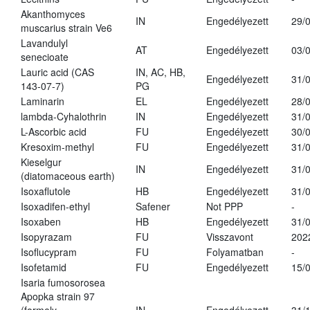
Akanthomyces
IN
Engedélyezett
29/
muscarius strain Ve6
Lavandulyl
AT
Engedélyezett
03/
senecioate
Lauric acid (CAS
IN, AC, HB,
Engedélyezett
31/
143-07-7)
PG
Laminarin
EL
Engedélyezett
28/
lambda-Cyhalothrin
IN
Engedélyezett
31/
L-Ascorbic acid
FU
Engedélyezett
30/
Kresoxim-methyl
FU
Engedélyezett
31/
Kieselgur
IN
Engedélyezett
31/
(diatomaceous earth)
Isoxaflutole
HB
Engedélyezett
31/
Isoxadifen-ethyl
Safener
Not PPP
-
Isoxaben
HB
Engedélyezett
31/
Isopyrazam
FU
Visszavont
202
Isoflucypram
FU
Folyamatban
-
Isofetamid
FU
Engedélyezett
15/
Isaria fumosorosea
Apopka strain 97