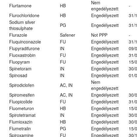
Nem
Flurtamone
HB
-
engedélyezett
Flurochloridone
HB
Engedélyezett
31/
Sodium silver
PG
Engedélyezett
31/
thiosulphate
Flurazole
Safener
Not PPP
-
Fluquinconazole
FU
Engedélyezett
31/
Flupyradifurone
IN
Engedélyezett
09/
Fluoxastrobin
FU
Engedélyezett
31/
Fluopyram
FU
Engedélyezett
15/
Spinetoram
IN
Engedélyezett
30/
Spinosad
IN
Engedélyezett
01/
Nem
Spirodiclofen
AC, IN
engedélyezett
Spiromesifen
AC, IN
Engedélyezett
30/
Fluopicolide
FU
Engedélyezett
31/
Fluometuron
HB
Engedélyezett
15/
Spirotetramat
IN
Engedélyezett
30/
Flumioxazin
HB
Engedélyezett
30/
Flumetralin
PG
Engedélyezett
15/
Spiroxamine
FU
Engedélyezett
30/