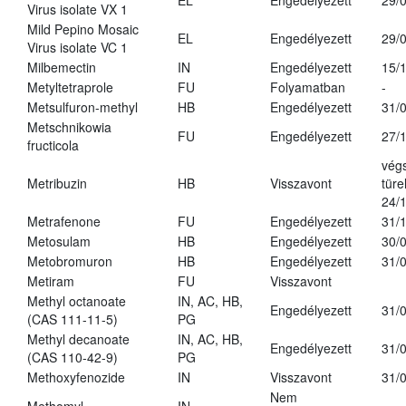
EL
Engedélyezett
29/
Virus isolate VX 1
Mild Pepino Mosaic
EL
Engedélyezett
29/
Virus isolate VC 1
Milbemectin
IN
Engedélyezett
15/
Metyltetraprole
FU
Folyamatban
-
Metsulfuron-methyl
HB
Engedélyezett
31/
Metschnikowia
FU
Engedélyezett
27/
fructicola
vég
Metribuzin
HB
Visszavont
türe
24/
Metrafenone
FU
Engedélyezett
31/
Metosulam
HB
Engedélyezett
30/
Metobromuron
HB
Engedélyezett
31/
Metiram
FU
Visszavont
Methyl octanoate
IN, AC, HB,
Engedélyezett
31/
(CAS 111-11-5)
PG
Methyl decanoate
IN, AC, HB,
Engedélyezett
31/
(CAS 110-42-9)
PG
Methoxyfenozide
IN
Visszavont
31/
Nem