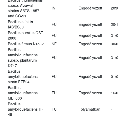
Bacillus thuringiensis
subsp. Aizawai
IN
Engedélyezett
203
strains ABTS-1857
and GC-91
Bacillus subtilis
FU
Engedélyezett
20/
IAB/BS03
Bacillus pumilus QST
FU
Engedélyezett
31/
2808
Bacillus firmus I-1582
NE
Engedélyezett
30/
Bacillus
amyloliquefaciens
FU
Engedélyezett
31/
subsp. plantarum
D747
Bacillus
amyloliquefaciens
FU
Engedélyezett
01/
strain FZB24
Bacillus
amyloliquefaciens
FU
Engedélyezett
16/
MBI 600
Bacillus
amyloliquefaciens IT-
FU
Folyamatban
-
45