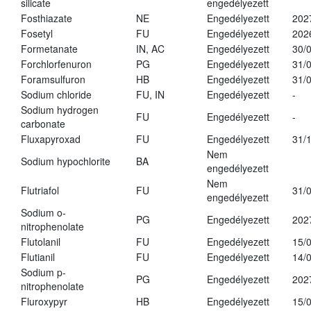
silicate
engedélyezett
Fosthiazate
NE
Engedélyezett
202
Fosetyl
FU
Engedélyezett
202
Formetanate
IN, AC
Engedélyezett
30/
Forchlorfenuron
PG
Engedélyezett
31/
Foramsulfuron
HB
Engedélyezett
31/
Sodium chloride
FU, IN
Engedélyezett
-
Sodium hydrogen
FU
Engedélyezett
-
carbonate
Fluxapyroxad
FU
Engedélyezett
31/
Nem
Sodium hypochlorite
BA
engedélyezett
Nem
Flutriafol
FU
31/
engedélyezett
Sodium o-
PG
Engedélyezett
202
nitrophenolate
Flutolanil
FU
Engedélyezett
15/
Flutianil
FU
Engedélyezett
14/
Sodium p-
PG
Engedélyezett
202
nitrophenolate
Fluroxypyr
HB
Engedélyezett
15/