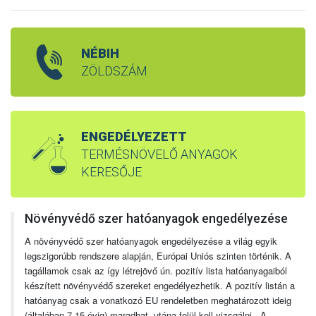
NÉBIH
ZÖLDSZÁM
ENGEDÉLYEZETT
TERMÉSNÖVELŐ ANYAGOK
KERESŐJE
Növényvédő szer hatóanyagok engedélyezése
A növényvédő szer hatóanyagok engedélyezése a világ egyik
legszigorúbb rendszere alapján, Európai Uniós szinten történik. A
tagállamok csak az így létrejövő ún. pozitív lista hatóanyagaiból
készített növényvédő szereket engedélyezhetik. A pozitív listán a
hatóanyag csak a vonatkozó EU rendeletben meghatározott ideig
(általában 7-15 évig) maradhat, utána felül kell vizsgálni. A