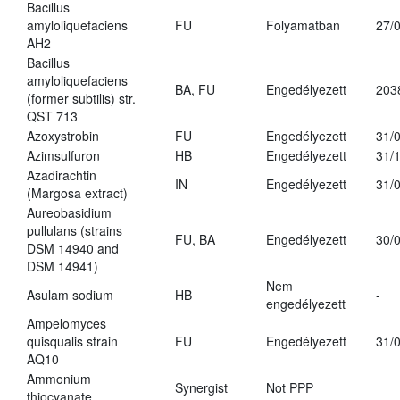
Bacillus
amyloliquefaciens
FU
Folyamatban
27/
AH2
Bacillus
amyloliquefaciens
BA, FU
Engedélyezett
203
(former subtilis) str.
QST 713
Azoxystrobin
FU
Engedélyezett
31/
Azimsulfuron
HB
Engedélyezett
31/
Azadirachtin
IN
Engedélyezett
31/
(Margosa extract)
Aureobasidium
pullulans (strains
FU, BA
Engedélyezett
30/
DSM 14940 and
DSM 14941)
Nem
Asulam sodium
HB
-
engedélyezett
Ampelomyces
quisqualis strain
FU
Engedélyezett
31/
AQ10
Ammonium
Synergist
Not PPP
thiocyanate