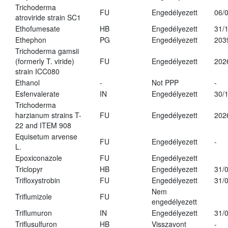
Trichoderma
FU
Engedélyezett
06/
atroviride strain SC1
Ethofumesate
HB
Engedélyezett
31/
Ethephon
PG
Engedélyezett
203
Trichoderma gamsii
(formerly T. viride)
FU
Engedélyezett
202
strain ICC080
Ethanol
-
Not PPP
-
Esfenvalerate
IN
Engedélyezett
30/
Trichoderma
harzianum strains T-
FU
Engedélyezett
202
22 and ITEM 908
Equisetum arvense
FU
Engedélyezett
-
L.
Epoxiconazole
FU
Engedélyezett
Triclopyr
HB
Engedélyezett
31/
Trifloxystrobin
FU
Engedélyezett
31/
Nem
Triflumizole
FU
engedélyezett
Triflumuron
IN
Engedélyezett
31/
Triflusulfuron
HB
Visszavont
-