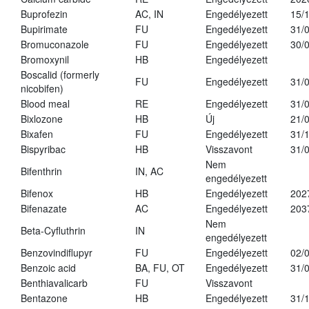
Buprofezin
AC, IN
Engedélyezett
15/
Bupirimate
FU
Engedélyezett
31/
Bromuconazole
FU
Engedélyezett
30/
Bromoxynil
HB
Engedélyezett
Boscalid (formerly
FU
Engedélyezett
31/
nicobifen)
Blood meal
RE
Engedélyezett
31/
Bixlozone
HB
Új
21/
Bixafen
FU
Engedélyezett
31/
Bispyribac
HB
Visszavont
31/
Nem
Bifenthrin
IN, AC
engedélyezett
Bifenox
HB
Engedélyezett
202
Bifenazate
AC
Engedélyezett
203
Nem
Beta-Cyfluthrin
IN
engedélyezett
Benzovindiflupyr
FU
Engedélyezett
02/
Benzoic acid
BA, FU, OT
Engedélyezett
31/
Benthiavalicarb
FU
Visszavont
Bentazone
HB
Engedélyezett
31/