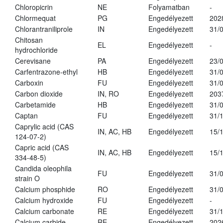
Chloropicrin
NE
Folyamatban
-
Chlormequat
PG
Engedélyezett
202
Chlorantraniliprole
IN
Engedélyezett
31/
Chitosan
EL
Engedélyezett
-
hydrochloride
Cerevisane
PA
Engedélyezett
23/
Carfentrazone-ethyl
HB
Engedélyezett
31/
Carboxin
FU
Engedélyezett
31/
Carbon dioxide
IN, RO
Engedélyezett
203
Carbetamide
HB
Engedélyezett
31/
Captan
FU
Engedélyezett
31/
Caprylic acid (CAS
IN, AC, HB
Engedélyezett
15/
124-07-2)
Capric acid (CAS
IN, AC, HB
Engedélyezett
15/
334-48-5)
Candida oleophila
FU
Engedélyezett
31/
strain O
Calcium phosphide
RO
Engedélyezett
31/
Calcium hydroxide
FU
Engedélyezett
-
Calcium carbonate
RE
Engedélyezett
31/
Calcium carbide
RE
Engedélyezett
202