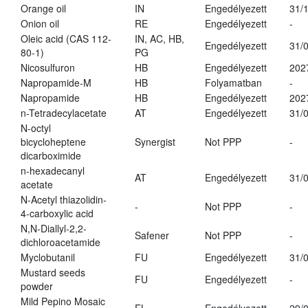
Orange oil
IN
Engedélyezett
31/
Onion oil
RE
Engedélyezett
-
Oleic acid (CAS 112-
IN, AC, HB,
Engedélyezett
31/
80-1)
PG
Nicosulfuron
HB
Engedélyezett
202
Napropamide-M
HB
Folyamatban
-
Napropamide
HB
Engedélyezett
202
n-Tetradecylacetate
AT
Engedélyezett
31/
N-octyl
bicycloheptene
Synergist
Not PPP
-
dicarboximide
n-hexadecanyl
AT
Engedélyezett
31/
acetate
N-Acetyl thiazolidin-
-
Not PPP
-
4-carboxylic acid
N,N-Diallyl-2,2-
Safener
Not PPP
-
dichloroacetamide
Myclobutanil
FU
Engedélyezett
31/
Mustard seeds
FU
Engedélyezett
-
powder
Mild Pepino Mosaic