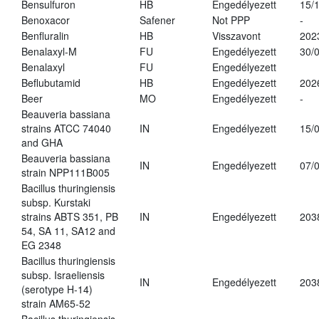
Bensulfuron
HB
Engedélyezett
15/
Benoxacor
Safener
Not PPP
-
Benfluralin
HB
Visszavont
202
Benalaxyl-M
FU
Engedélyezett
30/
Benalaxyl
FU
Engedélyezett
Beflubutamid
HB
Engedélyezett
202
Beer
MO
Engedélyezett
-
Beauveria bassiana
strains ATCC 74040
IN
Engedélyezett
15/
and GHA
Beauveria bassiana
IN
Engedélyezett
07/
strain NPP111B005
Bacillus thuringiensis
subsp. Kurstaki
strains ABTS 351, PB
IN
Engedélyezett
203
54, SA 11, SA12 and
EG 2348
Bacillus thuringiensis
subsp. Israeliensis
IN
Engedélyezett
203
(serotype H-14)
strain AM65-52