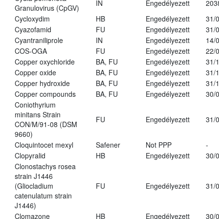
IN
Engedélyezett
203
Granulovirus (CpGV)
Cycloxydim
HB
Engedélyezett
31/
Cyazofamid
FU
Engedélyezett
31/
Cyantraniliprole
IN
Engedélyezett
14/
COS-OGA
FU
Engedélyezett
22/
Copper oxychloride
BA, FU
Engedélyezett
31/
Copper oxide
BA, FU
Engedélyezett
31/
Copper hydroxide
BA, FU
Engedélyezett
31/
Copper compounds
BA, FU
Engedélyezett
30/
Coniothyrium
minitans Strain
FU
Engedélyezett
31/
CON/M/91-08 (DSM
9660)
Cloquintocet mexyl
Safener
Not PPP
-
Clopyralid
HB
Engedélyezett
30/
Clonostachys rosea
strain J1446
(Gliocladium
FU
Engedélyezett
31/
catenulatum strain
J1446)
Clomazone
HB
Engedélyezett
30/