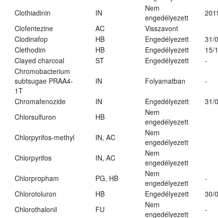
Nem
Clothiadinin
IN
201
engedélyezett
Clofentezine
AC
Visszavont
Clodinafop
HB
Engedélyezett
31/
Clethodim
HB
Engedélyezett
15/
Clayed charcoal
ST
Engedélyezett
-
Chromobacterium
subtsugae PRAA4-
IN
Folyamatban
-
1T
Chromafenozide
IN
Engedélyezett
31/
Nem
Chlorsulfuron
HB
engedélyezett
Nem
Chlorpyrifos-methyl
IN, AC
engedélyezett
Nem
Chlorpyrifos
IN, AC
engedélyezett
Nem
Chlorpropham
PG, HB
-
engedélyezett
Chlorotoluron
HB
Engedélyezett
30/
Nem
Chlorothalonil
FU
-
engedélyezett