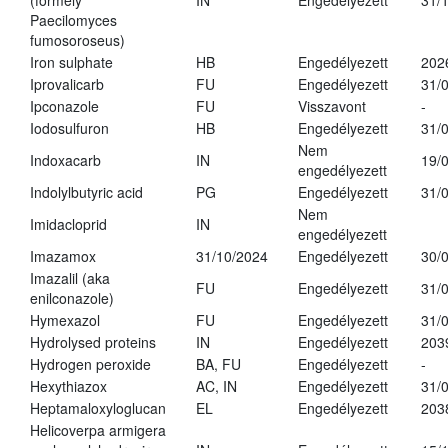
(formely
IN
Engedélyezett
31/
Paecilomyces
fumosoroseus)
Iron sulphate
HB
Engedélyezett
202
Iprovalicarb
FU
Engedélyezett
31/
Ipconazole
FU
Visszavont
-
Iodosulfuron
HB
Engedélyezett
31/
Nem
Indoxacarb
IN
19/
engedélyezett
Indolylbutyric acid
PG
Engedélyezett
31/
Nem
Imidacloprid
IN
engedélyezett
Imazamox
31/10/2024
Engedélyezett
30/
Imazalil (aka
FU
Engedélyezett
31/
enilconazole)
Hymexazol
FU
Engedélyezett
31/
Hydrolysed proteins
IN
Engedélyezett
203
Hydrogen peroxide
BA, FU
Engedélyezett
-
Hexythiazox
AC, IN
Engedélyezett
31/
Heptamaloxyloglucan
EL
Engedélyezett
203
Helicoverpa armigera