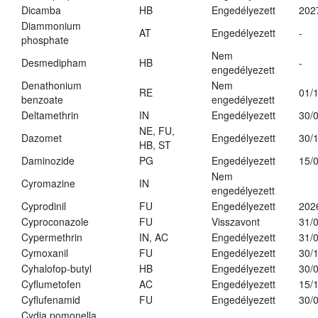
Dicamba
HB
Engedélyezett
202
Diammonium
AT
Engedélyezett
-
phosphate
Nem
Desmedipham
HB
-
engedélyezett
Denathonium
Nem
RE
01/
benzoate
engedélyezett
Deltamethrin
IN
Engedélyezett
30/
NE, FU,
Dazomet
Engedélyezett
30/
HB, ST
Daminozide
PG
Engedélyezett
15/
Nem
Cyromazine
IN
engedélyezett
Cyprodinil
FU
Engedélyezett
202
Cyproconazole
FU
Visszavont
31/
Cypermethrin
IN, AC
Engedélyezett
31/
Cymoxanil
FU
Engedélyezett
30/
Cyhalofop-butyl
HB
Engedélyezett
30/
Cyflumetofen
AC
Engedélyezett
15/
Cyflufenamid
FU
Engedélyezett
30/
Cydia pomonella