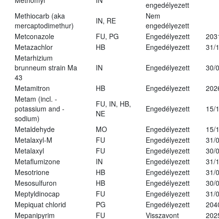
Methomyl
IN
engedélyezett
Methiocarb (aka
Nem
IN, RE
mercaptodimethur)
engedélyezett
Metconazole
FU, PG
Engedélyezett
203
Metazachlor
HB
Engedélyezett
31/
Metarhizium
brunneum strain Ma
IN
Engedélyezett
30/
43
Metamitron
HB
Engedélyezett
202
Metam (incl. -
FU, IN, HB,
potassium and -
Engedélyezett
15/
NE
sodium)
Metaldehyde
MO
Engedélyezett
15/
Metalaxyl-M
FU
Engedélyezett
31/
Metalaxyl
FU
Engedélyezett
30/
Metaflumizone
IN
Engedélyezett
31/
Mesotrione
HB
Engedélyezett
31/
Mesosulfuron
HB
Engedélyezett
30/
Meptyldinocap
FU
Engedélyezett
31/
Mepiquat chlorid
PG
Engedélyezett
204
Mepanipyrim
FU
Visszavont
202