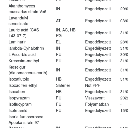
Akanthomyces
IN
Engedélyezett
29/
muscarius strain Ve6
Lavandulyl
AT
Engedélyezett
03/
senecioate
Lauric acid (CAS
IN, AC, HB,
Engedélyezett
31/
143-07-7)
PG
Laminarin
EL
Engedélyezett
28/
lambda-Cyhalothrin
IN
Engedélyezett
31/
L-Ascorbic acid
FU
Engedélyezett
30/
Kresoxim-methyl
FU
Engedélyezett
31/
Kieselgur
IN
Engedélyezett
31/
(diatomaceous earth)
Isoxaflutole
HB
Engedélyezett
31/
Isoxadifen-ethyl
Safener
Not PPP
-
Isoxaben
HB
Engedélyezett
31/
Isopyrazam
FU
Visszavont
202
Isoflucypram
FU
Folyamatban
-
Isofetamid
FU
Engedélyezett
15/
Isaria fumosorosea
Apopka strain 97