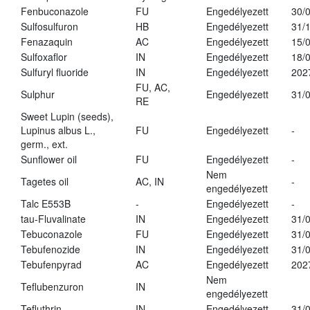
Fenbuconazole
FU
Engedélyezett
30/
Sulfosulfuron
HB
Engedélyezett
31/
Fenazaquin
AC
Engedélyezett
15/
Sulfoxaflor
IN
Engedélyezett
18/
Sulfuryl fluoride
IN
Engedélyezett
202
FU, AC,
Sulphur
Engedélyezett
31/
RE
Sweet Lupin (seeds),
Lupinus albus L.,
FU
Engedélyezett
-
germ., ext.
Sunflower oil
FU
Engedélyezett
-
Nem
Tagetes oil
AC, IN
-
engedélyezett
Talc E553B
-
Engedélyezett
-
tau-Fluvalinate
IN
Engedélyezett
31/
Tebuconazole
FU
Engedélyezett
31/
Tebufenozide
IN
Engedélyezett
31/
Tebufenpyrad
AC
Engedélyezett
202
Nem
Teflubenzuron
IN
engedélyezett
Tefluthrin
IN
Engedélyezett
31/