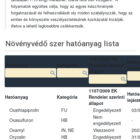
folyamatok együttes célja, hogy az egyes készítmények
forgalmazását és felhasználását oly módon szabályozzák, hogy az
ember és környezete veszélyeztetésének kockázatát kizárják,
illetve a lehető legkisebbre csökkentsék.
Növényvédő szer hatóanyag lista
1107/2009 EK
Ható
Hatóanyag
Kategória
Rendelet szerinti
lejára
állapot
1107/2009 EK
Ható
Hatóanyag
Kategória
Rendelet szerinti
lejára
állapot
Oxathiapiprolin
FU
Engedélyezett
03/
Nem
Oxasulfuron
HB
-
engedélyezett
Oxamyl
IN, NE
Visszavont
202
Oryzalin
HB
Engedélyezett
31/