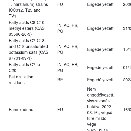
T. harzianum) strains
FU
Engedélyezett
202
ICC012, T25 and
TV1
Fatty acids C8-C10
IN, AC, HB,
methyl esters (CAS
Engedélyezett
31/
PG
85566-26-3)
Fatty acids C7-C18
and C18 unsaturated
IN, AC, HB,
Engedélyezett
15/
potassium salts (CAS
PG
67701-09-1)
Fatty acids C7 to
IN, AC, HB,
Engedélyezett
01/
C20
PG
Fat distilation
RE
Engedélyezett
202
residues
Nem
engedélyezett,
visszavonás
hatálya 2022.
Famoxadone
FU
16/
03.16., végső
türelmi idő
vége
2022.09.16.