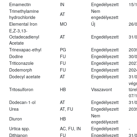
Emamectin
IN
Engedélyezett
15/
Trimethylamine
Nem
AT
hydrochloride
engedélyezett
Elemental Iron
MO
Új
26/
E,Z-3,13-
Octadecadienyl
AT
Engedélyezett
31/
Acetate
Trinexapac-ethyl
PG
Engedélyezett
203
Dodine
FU
Engedélyezett
30/
Triticonazole
FU
Engedélyezett
202
Dodemorph
FU
Engedélyezett
202
Dodecyl acetate
AT
Engedélyezett
31/
vég
Tritosulforon
HB
Visszavont
türe
07/
Dodecan-1-ol
AT
Engedélyezett
31/
Urea
AT, FU
Engedélyezett
203
Nem
Diuron
HB
engedélyezett
Urtica spp.
AC, FU, IN
Engedélyezett
-
Dithianon
FU
Engedélyezett
31/