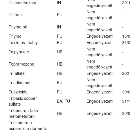
Thiamethoxam
IN
201
engedélyezett
Nem
Thiram
FU
-
engedélyezett
Nem
Thyme oil
IN
-
engedélyezett
Thymol
FU
Engedélyezett
15/
Tolclofos-methyl
FU
Engedélyezett
31/
Nem
Tolpyralate
HB
-
engedélyezett
Nem
Topramezone
HB
-
engedélyezett
Tri-allate
HB
Engedélyezett
202
Nem
Triadimenol
FU
engedélyezett
Triazoxide
FU
Engedélyezett
30/
Tribasic copper
BA, FU
Engedélyezett
31/
sulfate
Tribenuron (aka
HB
Engedélyezett
30/
metometuron)
Trichoderma
asperellum (formerly