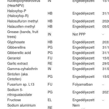
nucleopolyhedrovirus
IN
Engedélyezett
15/
(HearNPV)
Haloxyfop-P
HB
Engedélyezett
31/
(Haloxyfop-R)
Halosulfuron methyl
HB
Engedélyezett
202
Halauxifen-methyl
HB
Engedélyezett
05/
Grease (bands, fruit
IN
Not PPP
-
trees)
Glyphosate
HB
Engedélyezett
203
Gibberellins
PG
Engedélyezett
31/
Gibberellic acid
PG
Engedélyezett
31/
Geraniol
FU
Engedélyezett
15/
Garlic extract
RE
Engedélyezett
29/
Gamma-cyhalothrin
IN
Engedélyezett
31/
Sintofen (aka
PG
Engedélyezett
15/
Cintofen)
Fusarium sp. L13
FU
Folyamatban
-
Sodium 5-
PG
Engedélyezett
202
nitroguaiacolate
Fructose
EL
Engedélyezett
-
Sodium aluminium
Nem
RE