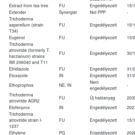
Extract from tea tree
FU
Engedélyezett
15/
Extender
Synergist
Not PPP
-
Trichoderma
asperellum (strain
FU
Engedélyezett
15/
T34)
Eugenol
FU
Engedélyezett
15/
Trichoderma
atroviride (formerly T.
FU
Engedélyezett
30/
harzianum) strains
IMI 206040 and T11
Etridiazole
FU
Engedélyezett
31/
Etoxazole
IN
Engedélyezett
31/
Nem
Ethoprophos
NE, IN
-
engedélyezett
Trichoderma
FU
Új hatóanyag
203
atroviride AGR2
Etofenprox
IN
Engedélyezett
202
Trichoderma
atroviride strain I-
FU
Engedélyezett
15/
1237
Ethylene
PG
Engedélyezett
202