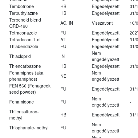
Tembotrione
HB
Engedélyezett
31/
Terbuthylazine
HB
Engedélyezett
31/
Terpenoid blend
AC, IN
Visszavont
10/
QRD-460
Tetraconazole
FU
Engedélyezett
202
Tetradecan-1-ol
AT
Engedélyezett
31/
Thiabendazole
FU
Engedélyezett
31/
Nem
Thiacloprid
IN
engedélyezett
Thiencarbazone
HB
Engedélyezett
01/
Fenamiphos (aka
Nem
NE
phenamiphos)
engedélyezett
FEN 560 (Fenugreek
FU
Engedélyezett
31/
seed powder)
Nem
Fenamidone
FU
-
engedélyezett
Thifensulfuron-
HB
Engedélyezett
31/
methyl
Nem
Thiophanate-methyl
FU
engedélyezett
Nem