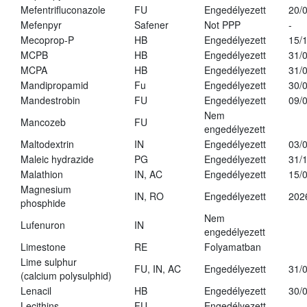
Mefentrifluconazole
FU
Engedélyezett
20/
Mefenpyr
Safener
Not PPP
-
Mecoprop-P
HB
Engedélyezett
15/
MCPB
HB
Engedélyezett
31/
MCPA
HB
Engedélyezett
31/
Mandipropamid
Fu
Engedélyezett
30/
Mandestrobin
FU
Engedélyezett
09/
Nem
Mancozeb
FU
engedélyezett
Maltodextrin
IN
Engedélyezett
03/
Maleic hydrazide
PG
Engedélyezett
31/
Malathion
IN, AC
Engedélyezett
15/
Magnesium
IN, RO
Engedélyezett
202
phosphide
Nem
Lufenuron
IN
engedélyezett
Limestone
RE
Folyamatban
Lime sulphur
FU, IN, AC
Engedélyezett
31/
(calcium polysulphid)
Lenacil
HB
Engedélyezett
30/
Lecithins
FU
Engedélyezett
-