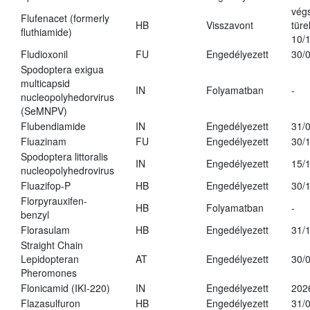
vég
Flufenacet (formerly
HB
Visszavont
türe
fluthiamide)
10/
Fludioxonil
FU
Engedélyezett
30/
Spodoptera exigua
multicapsid
IN
Folyamatban
-
nucleopolyhedorvirus
(SeMNPV)
Flubendiamide
IN
Engedélyezett
31/
Fluazinam
FU
Engedélyezett
30/
Spodoptera littoralis
IN
Engedélyezett
15/
nucleopolyhedrovirus
Fluazifop-P
HB
Engedélyezett
30/
Florpyrauxifen-
HB
Folyamatban
-
benzyl
Florasulam
HB
Engedélyezett
31/
Straight Chain
Lepidopteran
AT
Engedélyezett
30/
Pheromones
Flonicamid (IKI-220)
IN
Engedélyezett
202
Flazasulfuron
HB
Engedélyezett
31/