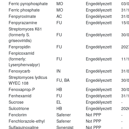
Ferric pyrophosphate
MO
Engedélyezett
03/
Ferric phosphate
MO
Engedélyezett
31/
Fenpyroximate
AC
Engedélyezett
31/
Fenpyrazamine
FU
Engedélyezett
15/
Streptomyces K61
(formerly S.
FU
Engedélyezett
30/
griseoviridis)
Fenpropidin
FU
Engedélyezett
202
Fenpicoxamid
(formerly:
FU
Engedélyezett
11/
Lyserphenvalpyr)
Fenoxycarb
IN
Engedélyezett
31/
Streptomyces lydicus
FU, BA
Engedélyezett
30/
WYEC 108
Fenoxaprop-P
HB
Engedélyezett
30/
Fenhexamid
FU
Engedélyezett
31/
Sucrose
EL
Engedélyezett
-
Sulcotrione
HB
Engedélyezett
202
Fenclorim
Safener
Not PPP
-
Fenchlorazole-ethyl
Safener
Not PPP
-
Sulfaquinoxaline
Synergist
Not PPP
-