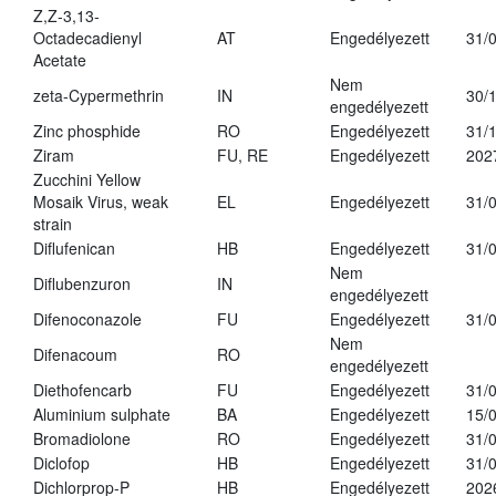
Z,Z-3,13-
Octadecadienyl
AT
Engedélyezett
31/
Acetate
Nem
zeta-Cypermethrin
IN
30/
engedélyezett
Zinc phosphide
RO
Engedélyezett
31/
Ziram
FU, RE
Engedélyezett
202
Zucchini Yellow
Mosaik Virus, weak
EL
Engedélyezett
31/
strain
Diflufenican
HB
Engedélyezett
31/
Nem
Diflubenzuron
IN
engedélyezett
Difenoconazole
FU
Engedélyezett
31/
Nem
Difenacoum
RO
engedélyezett
Diethofencarb
FU
Engedélyezett
31/
Aluminium sulphate
BA
Engedélyezett
15/
Bromadiolone
RO
Engedélyezett
31/
Diclofop
HB
Engedélyezett
31/
Dichlorprop-P
HB
Engedélyezett
202