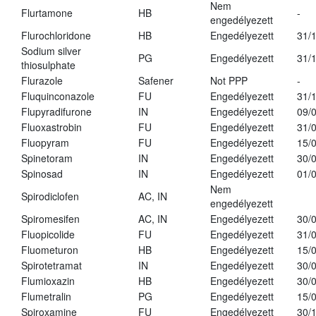
Nem
Flurtamone
HB
-
engedélyezett
Flurochloridone
HB
Engedélyezett
31/
Sodium silver
PG
Engedélyezett
31/
thiosulphate
Flurazole
Safener
Not PPP
-
Fluquinconazole
FU
Engedélyezett
31/
Flupyradifurone
IN
Engedélyezett
09/
Fluoxastrobin
FU
Engedélyezett
31/
Fluopyram
FU
Engedélyezett
15/
Spinetoram
IN
Engedélyezett
30/
Spinosad
IN
Engedélyezett
01/
Nem
Spirodiclofen
AC, IN
engedélyezett
Spiromesifen
AC, IN
Engedélyezett
30/
Fluopicolide
FU
Engedélyezett
31/
Fluometuron
HB
Engedélyezett
15/
Spirotetramat
IN
Engedélyezett
30/
Flumioxazin
HB
Engedélyezett
30/
Flumetralin
PG
Engedélyezett
15/
Spiroxamine
FU
Engedélyezett
30/