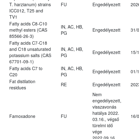
T. harzianum) strains
FU
Engedélyezett
202
ICC012, T25 and
TV1
Fatty acids C8-C10
IN, AC, HB,
methyl esters (CAS
Engedélyezett
31/
PG
85566-26-3)
Fatty acids C7-C18
and C18 unsaturated
IN, AC, HB,
Engedélyezett
15/
potassium salts (CAS
PG
67701-09-1)
Fatty acids C7 to
IN, AC, HB,
Engedélyezett
01/
C20
PG
Fat distilation
RE
Engedélyezett
202
residues
Nem
engedélyezett,
visszavonás
hatálya 2022.
Famoxadone
FU
16/
03.16., végső
türelmi idő
vége
2022.09.16.