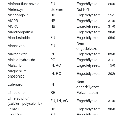
Mefentrifluconazole
FU
Engedélyezett
20/
Mefenpyr
Safener
Not PPP
-
Mecoprop-P
HB
Engedélyezett
15/
MCPB
HB
Engedélyezett
31/
MCPA
HB
Engedélyezett
31/
Mandipropamid
Fu
Engedélyezett
30/
Mandestrobin
FU
Engedélyezett
09/
Nem
Mancozeb
FU
engedélyezett
Maltodextrin
IN
Engedélyezett
03/
Maleic hydrazide
PG
Engedélyezett
31/
Malathion
IN, AC
Engedélyezett
15/
Magnesium
IN, RO
Engedélyezett
202
phosphide
Nem
Lufenuron
IN
engedélyezett
Limestone
RE
Folyamatban
Lime sulphur
FU, IN, AC
Engedélyezett
31/
(calcium polysulphid)
Lenacil
HB
Engedélyezett
30/
Lecithins
FU
Engedélyezett
-