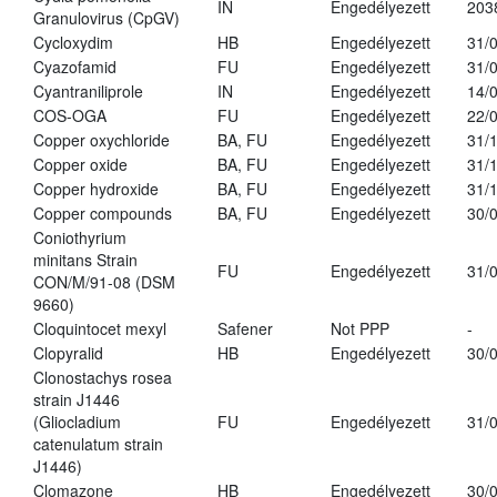
IN
Engedélyezett
203
Granulovirus (CpGV)
Cycloxydim
HB
Engedélyezett
31/
Cyazofamid
FU
Engedélyezett
31/
Cyantraniliprole
IN
Engedélyezett
14/
COS-OGA
FU
Engedélyezett
22/
Copper oxychloride
BA, FU
Engedélyezett
31/
Copper oxide
BA, FU
Engedélyezett
31/
Copper hydroxide
BA, FU
Engedélyezett
31/
Copper compounds
BA, FU
Engedélyezett
30/
Coniothyrium
minitans Strain
FU
Engedélyezett
31/
CON/M/91-08 (DSM
9660)
Cloquintocet mexyl
Safener
Not PPP
-
Clopyralid
HB
Engedélyezett
30/
Clonostachys rosea
strain J1446
(Gliocladium
FU
Engedélyezett
31/
catenulatum strain
J1446)
Clomazone
HB
Engedélyezett
30/