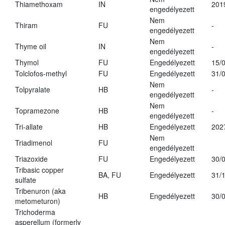
Thiamethoxam
IN
201
engedélyezett
Nem
Thiram
FU
-
engedélyezett
Nem
Thyme oil
IN
-
engedélyezett
Thymol
FU
Engedélyezett
15/
Tolclofos-methyl
FU
Engedélyezett
31/
Nem
Tolpyralate
HB
-
engedélyezett
Nem
Topramezone
HB
-
engedélyezett
Tri-allate
HB
Engedélyezett
202
Nem
Triadimenol
FU
engedélyezett
Triazoxide
FU
Engedélyezett
30/
Tribasic copper
BA, FU
Engedélyezett
31/
sulfate
Tribenuron (aka
HB
Engedélyezett
30/
metometuron)
Trichoderma
asperellum (formerly