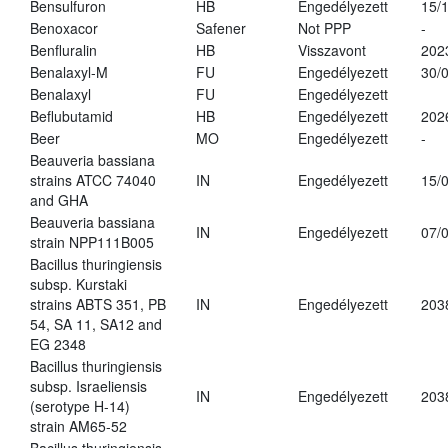
Bensulfuron
HB
Engedélyezett
15/
Benoxacor
Safener
Not PPP
-
Benfluralin
HB
Visszavont
202
Benalaxyl-M
FU
Engedélyezett
30/
Benalaxyl
FU
Engedélyezett
Beflubutamid
HB
Engedélyezett
202
Beer
MO
Engedélyezett
-
Beauveria bassiana
strains ATCC 74040
IN
Engedélyezett
15/
and GHA
Beauveria bassiana
IN
Engedélyezett
07/
strain NPP111B005
Bacillus thuringiensis
subsp. Kurstaki
strains ABTS 351, PB
IN
Engedélyezett
203
54, SA 11, SA12 and
EG 2348
Bacillus thuringiensis
subsp. Israeliensis
IN
Engedélyezett
203
(serotype H-14)
strain AM65-52