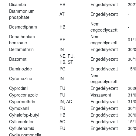
Dicamba
HB
Engedélyezett
202
Diammonium
AT
Engedélyezett
-
phosphate
Nem
Desmedipham
HB
-
engedélyezett
Denathonium
Nem
RE
01/
benzoate
engedélyezett
Deltamethrin
IN
Engedélyezett
30/
NE, FU,
Dazomet
Engedélyezett
30/
HB, ST
Daminozide
PG
Engedélyezett
15/
Nem
Cyromazine
IN
engedélyezett
Cyprodinil
FU
Engedélyezett
202
Cyproconazole
FU
Visszavont
31/
Cypermethrin
IN, AC
Engedélyezett
31/
Cymoxanil
FU
Engedélyezett
30/
Cyhalofop-butyl
HB
Engedélyezett
30/
Cyflumetofen
AC
Engedélyezett
15/
Cyflufenamid
FU
Engedélyezett
30/
Cydia pomonella