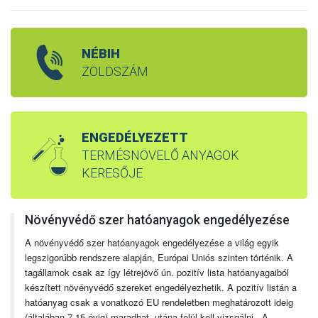
NÉBIH
ZÖLDSZÁM
ENGEDÉLYEZETT
TERMÉSNÖVELŐ ANYAGOK
KERESŐJE
Növényvédő szer hatóanyagok engedélyezése
A növényvédő szer hatóanyagok engedélyezése a világ egyik
legszigorúbb rendszere alapján, Európai Uniós szinten történik. A
tagállamok csak az így létrejövő ún. pozitív lista hatóanyagaiból
készített növényvédő szereket engedélyezhetik. A pozitív listán a
hatóanyag csak a vonatkozó EU rendeletben meghatározott ideig
(általában 7-15 évig) maradhat, utána felül kell vizsgálni. A