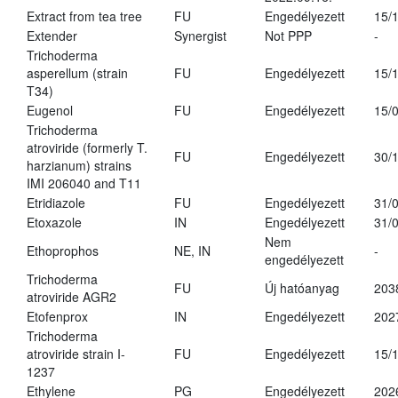
Extract from tea tree
FU
Engedélyezett
15/
Extender
Synergist
Not PPP
-
Trichoderma
asperellum (strain
FU
Engedélyezett
15/
T34)
Eugenol
FU
Engedélyezett
15/
Trichoderma
atroviride (formerly T.
FU
Engedélyezett
30/
harzianum) strains
IMI 206040 and T11
Etridiazole
FU
Engedélyezett
31/
Etoxazole
IN
Engedélyezett
31/
Nem
Ethoprophos
NE, IN
-
engedélyezett
Trichoderma
FU
Új hatóanyag
203
atroviride AGR2
Etofenprox
IN
Engedélyezett
202
Trichoderma
atroviride strain I-
FU
Engedélyezett
15/
1237
Ethylene
PG
Engedélyezett
202