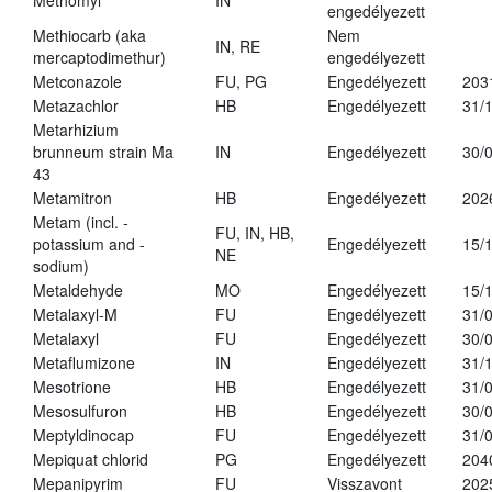
Methomyl
IN
engedélyezett
Methiocarb (aka
Nem
IN, RE
mercaptodimethur)
engedélyezett
Metconazole
FU, PG
Engedélyezett
203
Metazachlor
HB
Engedélyezett
31/
Metarhizium
brunneum strain Ma
IN
Engedélyezett
30/
43
Metamitron
HB
Engedélyezett
202
Metam (incl. -
FU, IN, HB,
potassium and -
Engedélyezett
15/
NE
sodium)
Metaldehyde
MO
Engedélyezett
15/
Metalaxyl-M
FU
Engedélyezett
31/
Metalaxyl
FU
Engedélyezett
30/
Metaflumizone
IN
Engedélyezett
31/
Mesotrione
HB
Engedélyezett
31/
Mesosulfuron
HB
Engedélyezett
30/
Meptyldinocap
FU
Engedélyezett
31/
Mepiquat chlorid
PG
Engedélyezett
204
Mepanipyrim
FU
Visszavont
202