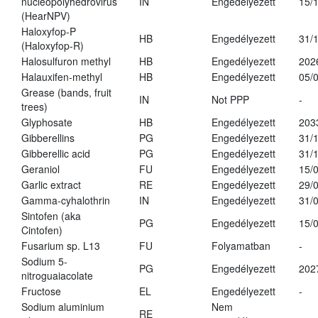
nucleopolyhedrovirus
IN
Engedélyezett
15/
(HearNPV)
Haloxyfop-P
HB
Engedélyezett
31/
(Haloxyfop-R)
Halosulfuron methyl
HB
Engedélyezett
202
Halauxifen-methyl
HB
Engedélyezett
05/
Grease (bands, fruit
IN
Not PPP
-
trees)
Glyphosate
HB
Engedélyezett
203
Gibberellins
PG
Engedélyezett
31/
Gibberellic acid
PG
Engedélyezett
31/
Geraniol
FU
Engedélyezett
15/
Garlic extract
RE
Engedélyezett
29/
Gamma-cyhalothrin
IN
Engedélyezett
31/
Sintofen (aka
PG
Engedélyezett
15/
Cintofen)
Fusarium sp. L13
FU
Folyamatban
-
Sodium 5-
PG
Engedélyezett
202
nitroguaiacolate
Fructose
EL
Engedélyezett
-
Sodium aluminium
Nem
RE