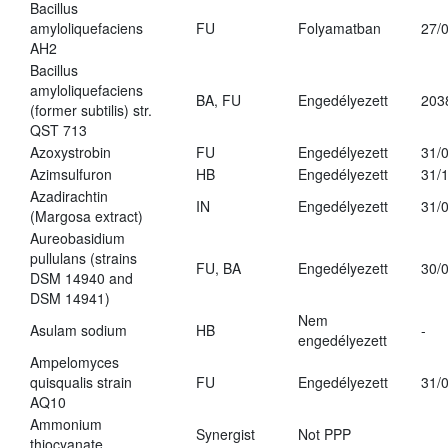
Bacillus
amyloliquefaciens
FU
Folyamatban
27/
AH2
Bacillus
amyloliquefaciens
BA, FU
Engedélyezett
203
(former subtilis) str.
QST 713
Azoxystrobin
FU
Engedélyezett
31/
Azimsulfuron
HB
Engedélyezett
31/
Azadirachtin
IN
Engedélyezett
31/
(Margosa extract)
Aureobasidium
pullulans (strains
FU, BA
Engedélyezett
30/
DSM 14940 and
DSM 14941)
Nem
Asulam sodium
HB
-
engedélyezett
Ampelomyces
quisqualis strain
FU
Engedélyezett
31/
AQ10
Ammonium
Synergist
Not PPP
thiocyanate