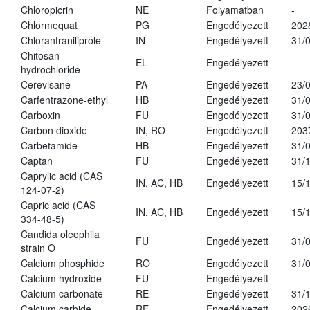
Chloropicrin
NE
Folyamatban
-
Chlormequat
PG
Engedélyezett
202
Chlorantraniliprole
IN
Engedélyezett
31/
Chitosan
EL
Engedélyezett
-
hydrochloride
Cerevisane
PA
Engedélyezett
23/
Carfentrazone-ethyl
HB
Engedélyezett
31/
Carboxin
FU
Engedélyezett
31/
Carbon dioxide
IN, RO
Engedélyezett
203
Carbetamide
HB
Engedélyezett
31/
Captan
FU
Engedélyezett
31/
Caprylic acid (CAS
IN, AC, HB
Engedélyezett
15/
124-07-2)
Capric acid (CAS
IN, AC, HB
Engedélyezett
15/
334-48-5)
Candida oleophila
FU
Engedélyezett
31/
strain O
Calcium phosphide
RO
Engedélyezett
31/
Calcium hydroxide
FU
Engedélyezett
-
Calcium carbonate
RE
Engedélyezett
31/
Calcium carbide
RE
Engedélyezett
202