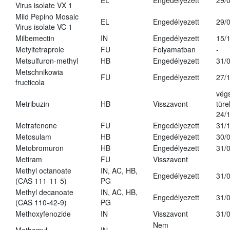
EL
Engedélyezett
29/
Virus isolate VX 1
Mild Pepino Mosaic
EL
Engedélyezett
29/
Virus isolate VC 1
Milbemectin
IN
Engedélyezett
15/
Metyltetraprole
FU
Folyamatban
-
Metsulfuron-methyl
HB
Engedélyezett
31/
Metschnikowia
FU
Engedélyezett
27/
fructicola
vég
Metribuzin
HB
Visszavont
türe
24/
Metrafenone
FU
Engedélyezett
31/
Metosulam
HB
Engedélyezett
30/
Metobromuron
HB
Engedélyezett
31/
Metiram
FU
Visszavont
Methyl octanoate
IN, AC, HB,
Engedélyezett
31/
(CAS 111-11-5)
PG
Methyl decanoate
IN, AC, HB,
Engedélyezett
31/
(CAS 110-42-9)
PG
Methoxyfenozide
IN
Visszavont
31/
Nem