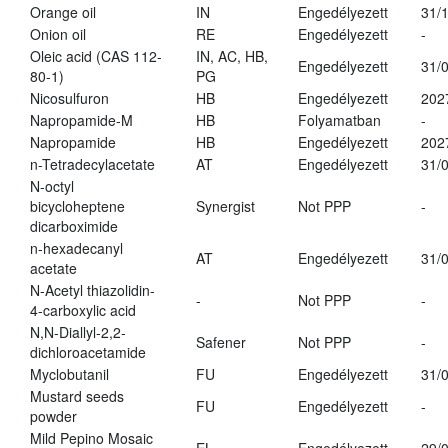
Orange oil
IN
Engedélyezett
31/
Onion oil
RE
Engedélyezett
-
Oleic acid (CAS 112-
IN, AC, HB,
Engedélyezett
31/
80-1)
PG
Nicosulfuron
HB
Engedélyezett
202
Napropamide-M
HB
Folyamatban
-
Napropamide
HB
Engedélyezett
202
n-Tetradecylacetate
AT
Engedélyezett
31/
N-octyl
bicycloheptene
Synergist
Not PPP
-
dicarboximide
n-hexadecanyl
AT
Engedélyezett
31/
acetate
N-Acetyl thiazolidin-
-
Not PPP
-
4-carboxylic acid
N,N-Diallyl-2,2-
Safener
Not PPP
-
dichloroacetamide
Myclobutanil
FU
Engedélyezett
31/
Mustard seeds
FU
Engedélyezett
-
powder
Mild Pepino Mosaic