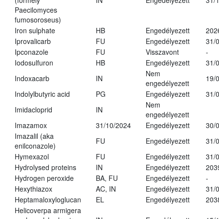
(formely
IN
Engedélyezett
31/
Paecilomyces
fumosoroseus)
Iron sulphate
HB
Engedélyezett
202
Iprovalicarb
FU
Engedélyezett
31/
Ipconazole
FU
Visszavont
-
Iodosulfuron
HB
Engedélyezett
31/
Nem
Indoxacarb
IN
19/
engedélyezett
Indolylbutyric acid
PG
Engedélyezett
31/
Nem
Imidacloprid
IN
engedélyezett
Imazamox
31/10/2024
Engedélyezett
30/
Imazalil (aka
FU
Engedélyezett
31/
enilconazole)
Hymexazol
FU
Engedélyezett
31/
Hydrolysed proteins
IN
Engedélyezett
203
Hydrogen peroxide
BA, FU
Engedélyezett
-
Hexythiazox
AC, IN
Engedélyezett
31/
Heptamaloxyloglucan
EL
Engedélyezett
203
Helicoverpa armigera