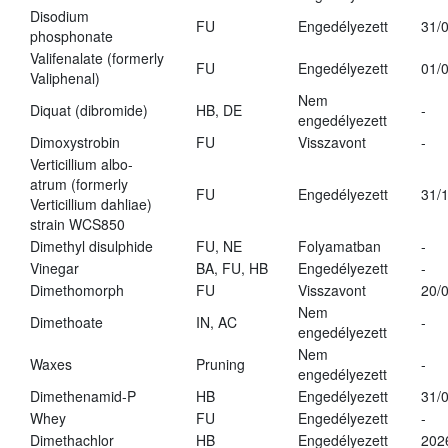
Disodium
FU
Engedélyezett
31/
phosphonate
Valifenalate (formerly
FU
Engedélyezett
01/
Valiphenal)
Nem
Diquat (dibromide)
HB, DE
-
engedélyezett
Dimoxystrobin
FU
Visszavont
-
Verticillium albo-
atrum (formerly
FU
Engedélyezett
31/
Verticillium dahliae)
strain WCS850
Dimethyl disulphide
FU, NE
Folyamatban
-
Vinegar
BA, FU, HB
Engedélyezett
-
Dimethomorph
FU
Visszavont
20/
Nem
Dimethoate
IN, AC
-
engedélyezett
Nem
Waxes
Pruning
-
engedélyezett
Dimethenamid-P
HB
Engedélyezett
31/
Whey
FU
Engedélyezett
-
Dimethachlor
HB
Engedélyezett
202