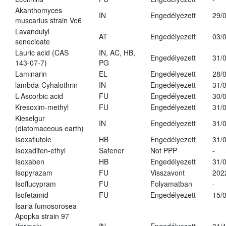
Akanthomyces
IN
Engedélyezett
29/
muscarius strain Ve6
Lavandulyl
AT
Engedélyezett
03/
senecioate
Lauric acid (CAS
IN, AC, HB,
Engedélyezett
31/
143-07-7)
PG
Laminarin
EL
Engedélyezett
28/
lambda-Cyhalothrin
IN
Engedélyezett
31/
L-Ascorbic acid
FU
Engedélyezett
30/
Kresoxim-methyl
FU
Engedélyezett
31/
Kieselgur
IN
Engedélyezett
31/
(diatomaceous earth)
Isoxaflutole
HB
Engedélyezett
31/
Isoxadifen-ethyl
Safener
Not PPP
-
Isoxaben
HB
Engedélyezett
31/
Isopyrazam
FU
Visszavont
202
Isoflucypram
FU
Folyamatban
-
Isofetamid
FU
Engedélyezett
15/
Isaria fumosorosea
Apopka strain 97