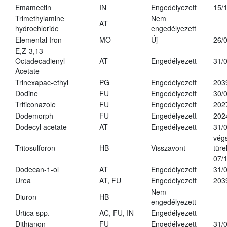
Emamectin
IN
Engedélyezett
15/
Trimethylamine
Nem
AT
hydrochloride
engedélyezett
Elemental Iron
MO
Új
26/
E,Z-3,13-
Octadecadienyl
AT
Engedélyezett
31/
Acetate
Trinexapac-ethyl
PG
Engedélyezett
203
Dodine
FU
Engedélyezett
30/
Triticonazole
FU
Engedélyezett
202
Dodemorph
FU
Engedélyezett
202
Dodecyl acetate
AT
Engedélyezett
31/
vég
Tritosulforon
HB
Visszavont
türe
07/
Dodecan-1-ol
AT
Engedélyezett
31/
Urea
AT, FU
Engedélyezett
203
Nem
Diuron
HB
engedélyezett
Urtica spp.
AC, FU, IN
Engedélyezett
-
Dithianon
FU
Engedélyezett
31/