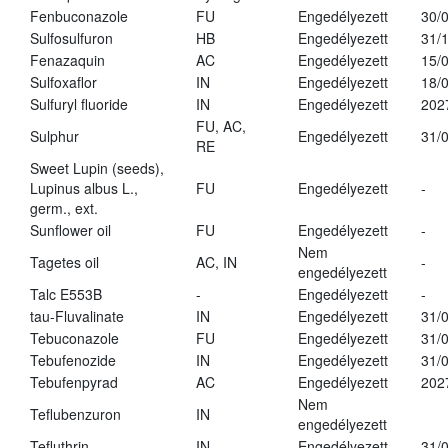
Fenbuconazole
FU
Engedélyezett
30/
Sulfosulfuron
HB
Engedélyezett
31/
Fenazaquin
AC
Engedélyezett
15/
Sulfoxaflor
IN
Engedélyezett
18/
Sulfuryl fluoride
IN
Engedélyezett
202
FU, AC,
Sulphur
Engedélyezett
31/
RE
Sweet Lupin (seeds),
Lupinus albus L.,
FU
Engedélyezett
-
germ., ext.
Sunflower oil
FU
Engedélyezett
-
Nem
Tagetes oil
AC, IN
-
engedélyezett
Talc E553B
-
Engedélyezett
-
tau-Fluvalinate
IN
Engedélyezett
31/
Tebuconazole
FU
Engedélyezett
31/
Tebufenozide
IN
Engedélyezett
31/
Tebufenpyrad
AC
Engedélyezett
202
Nem
Teflubenzuron
IN
engedélyezett
Tefluthrin
IN
Engedélyezett
31/