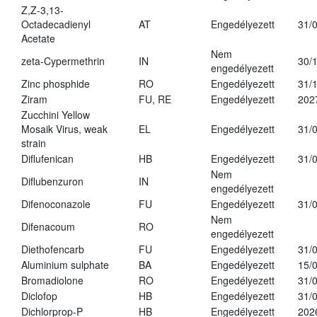
Z,Z-3,13-
Octadecadienyl
AT
Engedélyezett
31/
Acetate
Nem
zeta-Cypermethrin
IN
30/
engedélyezett
Zinc phosphide
RO
Engedélyezett
31/
Ziram
FU, RE
Engedélyezett
202
Zucchini Yellow
Mosaik Virus, weak
EL
Engedélyezett
31/
strain
Diflufenican
HB
Engedélyezett
31/
Nem
Diflubenzuron
IN
engedélyezett
Difenoconazole
FU
Engedélyezett
31/
Nem
Difenacoum
RO
engedélyezett
Diethofencarb
FU
Engedélyezett
31/
Aluminium sulphate
BA
Engedélyezett
15/
Bromadiolone
RO
Engedélyezett
31/
Diclofop
HB
Engedélyezett
31/
Dichlorprop-P
HB
Engedélyezett
202