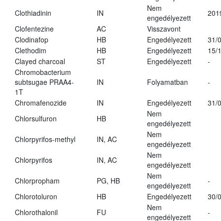
Nem
Clothiadinin
IN
201
engedélyezett
Clofentezine
AC
Visszavont
Clodinafop
HB
Engedélyezett
31/
Clethodim
HB
Engedélyezett
15/
Clayed charcoal
ST
Engedélyezett
-
Chromobacterium
subtsugae PRAA4-
IN
Folyamatban
-
1T
Chromafenozide
IN
Engedélyezett
31/
Nem
Chlorsulfuron
HB
engedélyezett
Nem
Chlorpyrifos-methyl
IN, AC
engedélyezett
Nem
Chlorpyrifos
IN, AC
engedélyezett
Nem
Chlorpropham
PG, HB
-
engedélyezett
Chlorotoluron
HB
Engedélyezett
30/
Nem
Chlorothalonil
FU
-
engedélyezett