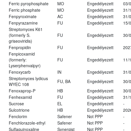
Ferric pyrophosphate
MO
Engedélyezett
03/
Ferric phosphate
MO
Engedélyezett
31/
Fenpyroximate
AC
Engedélyezett
31/
Fenpyrazamine
FU
Engedélyezett
15/
Streptomyces K61
(formerly S.
FU
Engedélyezett
30/
griseoviridis)
Fenpropidin
FU
Engedélyezett
202
Fenpicoxamid
(formerly:
FU
Engedélyezett
11/
Lyserphenvalpyr)
Fenoxycarb
IN
Engedélyezett
31/
Streptomyces lydicus
FU, BA
Engedélyezett
30/
WYEC 108
Fenoxaprop-P
HB
Engedélyezett
30/
Fenhexamid
FU
Engedélyezett
31/
Sucrose
EL
Engedélyezett
-
Sulcotrione
HB
Engedélyezett
202
Fenclorim
Safener
Not PPP
-
Fenchlorazole-ethyl
Safener
Not PPP
-
Sulfaquinoxaline
Synergist
Not PPP
-