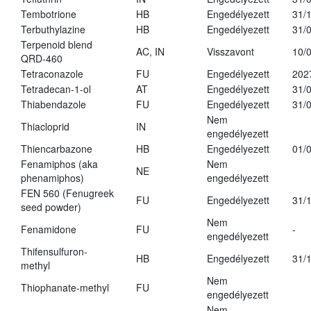
Tembotrione
HB
Engedélyezett
31/
Terbuthylazine
HB
Engedélyezett
31/
Terpenoid blend
AC, IN
Visszavont
10/
QRD-460
Tetraconazole
FU
Engedélyezett
202
Tetradecan-1-ol
AT
Engedélyezett
31/
Thiabendazole
FU
Engedélyezett
31/
Nem
Thiacloprid
IN
engedélyezett
Thiencarbazone
HB
Engedélyezett
01/
Fenamiphos (aka
Nem
NE
phenamiphos)
engedélyezett
FEN 560 (Fenugreek
FU
Engedélyezett
31/
seed powder)
Nem
Fenamidone
FU
-
engedélyezett
Thifensulfuron-
HB
Engedélyezett
31/
methyl
Nem
Thiophanate-methyl
FU
engedélyezett
Nem