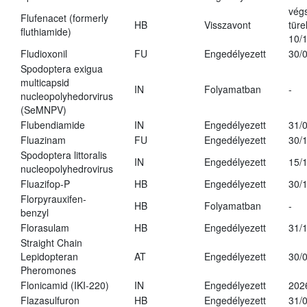
vég
Flufenacet (formerly
HB
Visszavont
türe
fluthiamide)
10/
Fludioxonil
FU
Engedélyezett
30/
Spodoptera exigua
multicapsid
IN
Folyamatban
-
nucleopolyhedorvirus
(SeMNPV)
Flubendiamide
IN
Engedélyezett
31/
Fluazinam
FU
Engedélyezett
30/
Spodoptera littoralis
IN
Engedélyezett
15/
nucleopolyhedrovirus
Fluazifop-P
HB
Engedélyezett
30/
Florpyrauxifen-
HB
Folyamatban
-
benzyl
Florasulam
HB
Engedélyezett
31/
Straight Chain
Lepidopteran
AT
Engedélyezett
30/
Pheromones
Flonicamid (IKI-220)
IN
Engedélyezett
202
Flazasulfuron
HB
Engedélyezett
31/