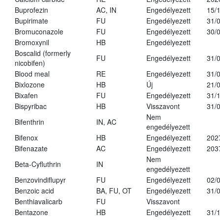
Buprofezin
AC, IN
Engedélyezett
15/
Bupirimate
FU
Engedélyezett
31/
Bromuconazole
FU
Engedélyezett
30/
Bromoxynil
HB
Engedélyezett
Boscalid (formerly
FU
Engedélyezett
31/
nicobifen)
Blood meal
RE
Engedélyezett
31/
Bixlozone
HB
Új
21/
Bixafen
FU
Engedélyezett
31/
Bispyribac
HB
Visszavont
31/
Nem
Bifenthrin
IN, AC
engedélyezett
Bifenox
HB
Engedélyezett
202
Bifenazate
AC
Engedélyezett
203
Nem
Beta-Cyfluthrin
IN
engedélyezett
Benzovindiflupyr
FU
Engedélyezett
02/
Benzoic acid
BA, FU, OT
Engedélyezett
31/
Benthiavalicarb
FU
Visszavont
Bentazone
HB
Engedélyezett
31/