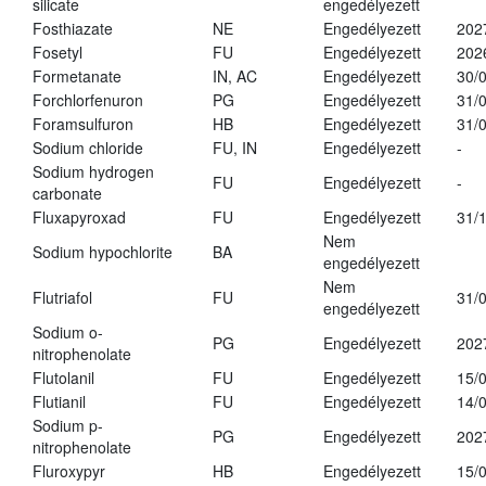
silicate
engedélyezett
Fosthiazate
NE
Engedélyezett
202
Fosetyl
FU
Engedélyezett
202
Formetanate
IN, AC
Engedélyezett
30/
Forchlorfenuron
PG
Engedélyezett
31/
Foramsulfuron
HB
Engedélyezett
31/
Sodium chloride
FU, IN
Engedélyezett
-
Sodium hydrogen
FU
Engedélyezett
-
carbonate
Fluxapyroxad
FU
Engedélyezett
31/
Nem
Sodium hypochlorite
BA
engedélyezett
Nem
Flutriafol
FU
31/
engedélyezett
Sodium o-
PG
Engedélyezett
202
nitrophenolate
Flutolanil
FU
Engedélyezett
15/
Flutianil
FU
Engedélyezett
14/
Sodium p-
PG
Engedélyezett
202
nitrophenolate
Fluroxypyr
HB
Engedélyezett
15/