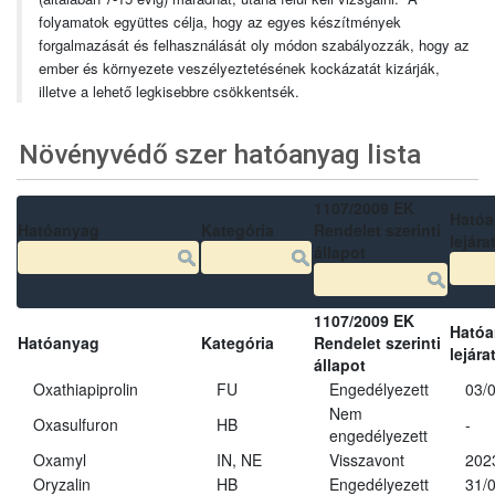
folyamatok együttes célja, hogy az egyes készítmények
forgalmazását és felhasználását oly módon szabályozzák, hogy az
ember és környezete veszélyeztetésének kockázatát kizárják,
illetve a lehető legkisebbre csökkentsék.
Növényvédő szer hatóanyag lista
1107/2009 EK
Ható
Hatóanyag
Kategória
Rendelet szerinti
lejára
állapot
1107/2009 EK
Ható
Hatóanyag
Kategória
Rendelet szerinti
lejára
állapot
Oxathiapiprolin
FU
Engedélyezett
03/
Nem
Oxasulfuron
HB
-
engedélyezett
Oxamyl
IN, NE
Visszavont
202
Oryzalin
HB
Engedélyezett
31/