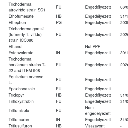
Trichoderma
FU
Engedélyezett
06/
atroviride strain SC1
Ethofumesate
HB
Engedélyezett
31/
Ethephon
PG
Engedélyezett
203
Trichoderma gamsii
(formerly T. viride)
FU
Engedélyezett
202
strain ICC080
Ethanol
-
Not PPP
-
Esfenvalerate
IN
Engedélyezett
30/
Trichoderma
harzianum strains T-
FU
Engedélyezett
202
22 and ITEM 908
Equisetum arvense
FU
Engedélyezett
-
L.
Epoxiconazole
FU
Engedélyezett
Triclopyr
HB
Engedélyezett
31/
Trifloxystrobin
FU
Engedélyezett
31/
Nem
Triflumizole
FU
engedélyezett
Triflumuron
IN
Engedélyezett
31/
Triflusulfuron
HB
Visszavont
-