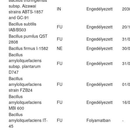
Bacillus thuringiensis
subsp. Aizawai
IN
Engedélyezett
203
strains ABTS-1857
and GC-91
Bacillus subtilis
FU
Engedélyezett
20/
IAB/BS03
Bacillus pumilus QST
FU
Engedélyezett
31/
2808
Bacillus firmus I-1582
NE
Engedélyezett
30/
Bacillus
amyloliquefaciens
FU
Engedélyezett
31/
subsp. plantarum
D747
Bacillus
amyloliquefaciens
FU
Engedélyezett
01/
strain FZB24
Bacillus
amyloliquefaciens
FU
Engedélyezett
16/
MBI 600
Bacillus
amyloliquefaciens IT-
FU
Folyamatban
-
45